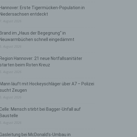
Hannover: Erste Tigermücken-Population in
Niedersachsen entdeckt
7. August 2026
Brand im „Haus der Begegnung“ in
Neuwarmbüchen schnell eingedämmt
6. August 2026
Region Hannover: 21 neue Notfallsanitäter
starten beim Roten Kreuz
5. August 2026
Mann läuft mit Hockeyschläger über A7 – Polizei
sucht Zeugen
5. August 2026
Celle: Mensch stirbt bei Bagger-Unfall auf
Baustelle
5. August 2026
Gasleitung bei McDonald’s-Umbau in