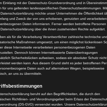
im Einklang mit der Datenschutz-Grundverordnung und in Übereinstim
Schnelligkeit ausgerichteten Spielstil, bei dem es
n für uns geltenden landesspezifischen Datenschutzbestimmungen. Mit
h zu beenden. Eine Neuigkeit bietet der Charity-
 Datenschutzerklärung möchte unser Unternehmen die Öffentlichkeit ü
mfang und Zweck der von uns erhobenen, genutzten und verarbeiteten
e Community von Speedrunnern wird an ihrem
enbezogenen Daten informieren. Ferner werden betroffene Personen 
en Live-Stream abhalten und die Einnahmen daraus
 Datenschutzerklärung über die ihnen zustehenden Rechte aufgeklärt.
ben als für die Verarbeitung Verantwortlicher zahlreiche technische un
isatorische Maßnahmen umgesetzt, um einen möglichst lückenlosen S
er statt. Das Festival mit E-Sports-Turnieren,
er diese Internetseite verarbeiteten personenbezogenen Daten
 ist vom 15. bis 17. Dezember auf dem Messeplatz
zustellen. Dennoch können Internetbasierte Datenübertragungen
gramm können sich die Besucher*innen
ätzlich Sicherheitslücken aufweisen, sodass ein absoluter Schutz nicht
e/de/
leistet werden kann. Aus diesem Grund steht es jeder betroffenen Pe
personenbezogene Daten auch auf alternativen Wegen, beispielsweise
nisch, an uns zu übermitteln.
riffsbestimmungen
tenschutzerklärung beruht auf den Begrifflichkeiten, die durch den
ischen Richtlinien- und Verordnungsgeber beim Erlass der Datenschut
verordnung (DS-GVO) verwendet wurden. Unsere Datenschutzerklärun