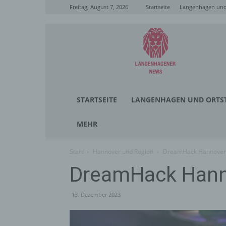
Freitag, August 7, 2026
Startseite
Langenhagen und 
Langenhagener
News
STARTSEITE
LANGENHAGEN UND ORTST
MEHR
Start
Hannover und Region
DreamHack Hannover
DreamHack Hann
13. Dezember 2023