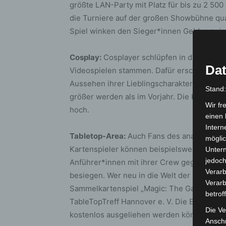
größte LAN-Party mit Platz für bis zu 2 500
die Turniere auf der großen Showbühne qua
Spiel winken den Sieger*innen Gelder zwis
Cosplay:
Cosplayer schlüpfen in die Rolle f
Dat
Videospielen stammen. Dafür erschaffen si
Aussehen ihrer Lieblingscharaktere basier
Stand
größer werden als im Vorjahr. Die Konkurr
Wir fr
hoch.
einen 
Intern
Tabletop-Area:
Auch Fans des analogen Gam
möglic
Kartenspieler können beispielsweise beim 
Unter
jedoch
Anführer*innen mit ihrer Crew gegeneinande
Verarb
besiegen. Wer neu in die Welt der Kartens
Verarb
Sammelkartenspiel „Magic: The Gathering“ e
betrof
TableTopTreff Hannover e. V. Die Entwickler 
Die Ve
kostenlos ausgeliehen werden können.
Anschr