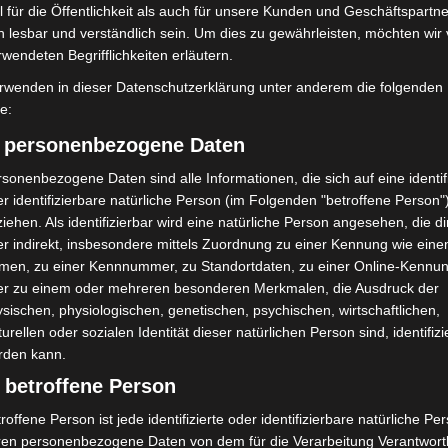
 für die Öffentlichkeit als auch für unsere Kunden und Geschäftspartne
h lesbar und verständlich sein. Um dies zu gewährleisten, möchten wir
Nächster Artikel
rwendeten Begrifflichkeiten erläutern.
Die Stoffretterinnen der Kleiderkammer
rwenden in dieser Datenschutzerklärung unter anderem die folgenden
„Nahtstelle“ in Langenhagen
fe:
) personenbezogene Daten
sonenbezogene Daten sind alle Informationen, die sich auf eine identifi
r identifizierbare natürliche Person (im Folgenden "betroffene Person"
iehen. Als identifizierbar wird eine natürliche Person angesehen, die di
r indirekt, insbesondere mittels Zuordnung zu einer Kennung wie ein
men, zu einer Kennnummer, zu Standortdaten, zu einer Online-Kennu
er zu einem oder mehreren besonderen Merkmalen, die Ausdruck der
sischen, physiologischen, genetischen, psychischen, wirtschaftlichen,
turellen oder sozialen Identität dieser natürlichen Person sind, identifizi
rden kann.
Erste Tigermücken-
Brand im „Haus der Begegnung“ in
 betroffene Person
in Niedersachsen
Neuwarmbüchen schnell
eingedämmt
roffene Person ist jede identifizierte oder identifizierbare natürliche Pe
ren personenbezogene Daten von dem für die Verarbeitung Verantwort