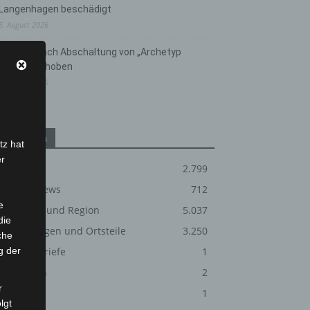
Langenhagen beschädigt
5. August 2026
Anklage nach Abschaltung von „Archetyp
Market“ erhoben
3. August 2026
Kategorien
tz hat
er
Blaulicht
2.799
Corona-News
712
e
Hannover und Region
5.037
die
Langenhagen und Ortsteile
3.250
che
g der
Leserbriefe
1
Menschen
2
r
Über uns
1
lgt