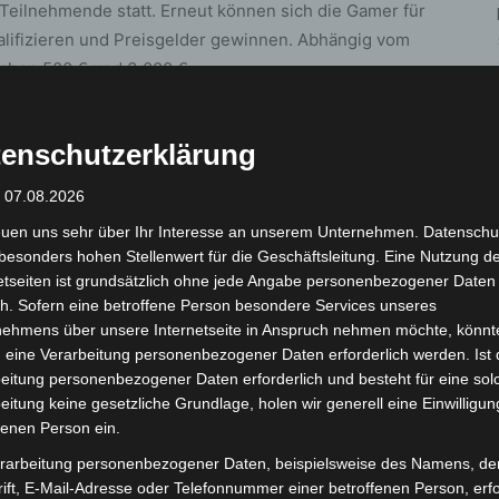
 Teilnehmende statt. Erneut können sich die Gamer für
lifizieren und Preisgelder gewinnen. Abhängig vom
chen 500 € und 3 000 €.
iktiver Charaktere, die unter anderem aus
enschutzerklärung
e aufwendige und detailreiche Kostüme, die auf dem
en. 30 Teilnehmende lassen den Cosplay Contest noch
: 07.08.2026
enz um den Preispool von 5 000 Euro ist entsprechend
euen uns sehr über Ihr Interesse an unserem Unternehmen. Datenschu
besonders hohen Stellenwert für die Geschäftsleitung. Eine Nutzung d
etseiten ist grundsätzlich ohne jede Angabe personenbezogener Daten
ings kommen wieder voll auf ihre Kosten.
h. Sofern eine betroffene Person besondere Services unseres
One Piece Treasure Cup teilnehmen. Dort treten zwei
nehmens über unsere Internetseite in Anspruch nehmen möchte, könnt
 eine Verarbeitung personenbezogener Daten erforderlich werden. Ist 
r an. Ziel ist es, den gegnerischen Anführer zu
eitung personenbezogener Daten erforderlich und besteht für eine sol
piele eintauchen möchte, kann in der Demo Booth das
eitung keine gesetzliche Grundlage, holen wir generell eine Einwilligun
rlernen. Fans von Brettspielen betreut der
fenen Person ein.
stellen eine Vielzahl von Spielen, die vor Ort
rarbeitung personenbezogener Daten, beispielsweise des Namens, de
ift, E-Mail-Adresse oder Telefonnummer einer betroffenen Person, erfo