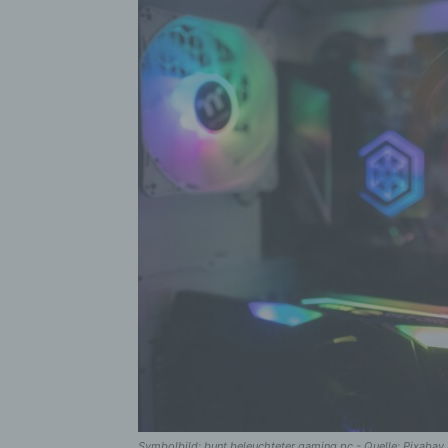
Symbolbild: bunt beleuchteter gaming pc - Quelle: Pixabay