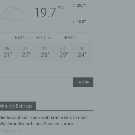
°
20.7
°
C
19.7
°
18.8
58%
3.1m/s
98%
FR.
SA.
SO.
MO.
DI.
21
°
27
°
33
°
29
°
24
°
Aktuelle Beiträge
Niedersachsen: Feuerwehrkräfte kehren nach
Waldbrandeinsatz aus Spanien zurück
7. August 2026