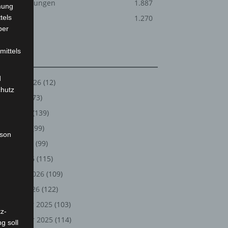
Veranstaltungen
1.887
mung
tels
Welt
1.270
ber
mittels
Archiv
d
August 2026
(12)
chutz
Juli 2026
(73)
Juni 2026
(139)
Mai 2026
(99)
rson
April 2026
(99)
März 2026
(115)
Februar 2026
(109)
Januar 2026
(122)
Dezember 2025
(103)
z-
November 2025
(114)
g soll