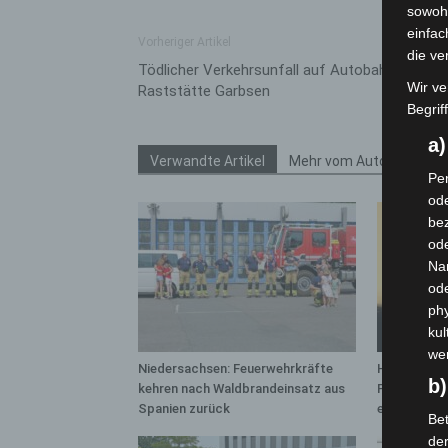
sowohl
einfac
Vorheriger Artikel
die ve
Tödlicher Verkehrsunfall auf Autobahn-
Wir ve
Raststätte Garbsen
Begrif
a
Verwandte Artikel
Mehr vom Autor
Per
ode
bez
ode
Na
od
phy
kul
we
Niedersachsen: Feuerwehrkräfte
Hannover: 
b)
kehren nach Waldbrandeinsatz aus
Population 
Spanien zurück
entdeckt
Bet
de