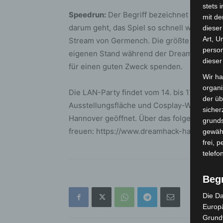
stets 
Speedrun:
Der Begriff bezeichnet einen auf 
mit de
darum geht, das Spiel so schnell wie möglic
dieser
Art, U
Stream von Germench. Die größte deutsch
person
eigenen Stand während der DreamHack ein
dieser
für einen guten Zweck spenden.
Wir ha
organ
Die LAN-Party findet vom 14. bis 17. Dezemb
der üb
Ausstellungsfläche und Cosplay-Wettbewerb
sicher
Hannover geöffnet. Über das folgende Pro
grunds
freuen: https://www.dreamhack-hannover.d
gewähr
frei, 
telefo
Beg
Die Da
Europä
Grund