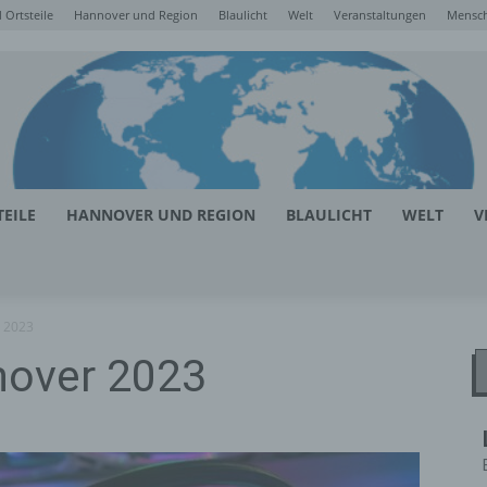
Ortsteile
Hannover und Region
Blaulicht
Welt
Veranstaltungen
Mensc
EILE
HANNOVER UND REGION
BLAULICHT
WELT
V
 2023
over 2023