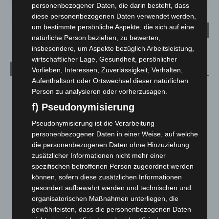
personenbezogener Daten, die darin besteht, dass
diese personenbezogenen Daten verwendet werden,
um bestimmte persönliche Aspekte, die sich auf eine
natürliche Person beziehen, zu bewerten,
insbesondere, um Aspekte bezüglich Arbeitsleistung,
wirtschaftlicher Lage, Gesundheit, persönlicher
Aktuelle Beiträge
Vorlieben, Interessen, Zuverlässigkeit, Verhalten,
Aufenthaltsort oder Ortswechsel dieser natürlichen
Region Hannover: 21 neue Notfallsanitäter starten beim
Person zu analysieren oder vorherzusagen.
Roten Kreuz
f) Pseudonymisierung
5. August 2026
Pseudonymisierung ist die Verarbeitung
Mann läuft mit Hockeyschläger über A7 – Polizei sucht
personenbezogener Daten in einer Weise, auf welche
Zeugen
die personenbezogenen Daten ohne Hinzuziehung
5. August 2026
zusätzlicher Informationen nicht mehr einer
spezifischen betroffenen Person zugeordnet werden
Celle: Mensch stirbt bei Bagger-Unfall auf Baustelle
können, sofern diese zusätzlichen Informationen
5. August 2026
gesondert aufbewahrt werden und technischen und
organisatorischen Maßnahmen unterliegen, die
Gasleitung bei McDonald’s-Umbau in Langenhagen
gewährleisten, dass die personenbezogenen Daten
beschädigt