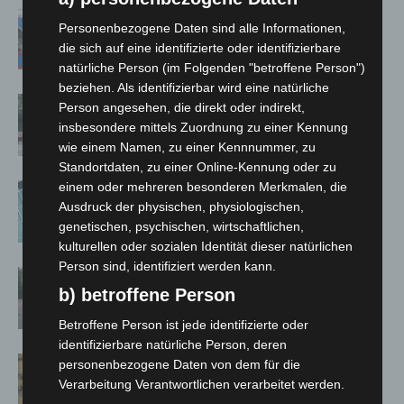
Mann läuft mit Hockeyschläger über
Personenbezogene Daten sind alle Informationen,
A7 – Polizei sucht Zeugen
die sich auf eine identifizierte oder identifizierbare
natürliche Person (im Folgenden "betroffene Person")
beziehen. Als identifizierbar wird eine natürliche
Gasleitung bei McDonald’s-Umbau in
Person angesehen, die direkt oder indirekt,
Langenhagen beschädigt
insbesondere mittels Zuordnung zu einer Kennung
wie einem Namen, zu einer Kennnummer, zu
Standortdaten, zu einer Online-Kennung oder zu
einem oder mehreren besonderen Merkmalen, die
Anklage nach Abschaltung von
Ausdruck der physischen, physiologischen,
„Archetyp Market“ erhoben
genetischen, psychischen, wirtschaftlichen,
kulturellen oder sozialen Identität dieser natürlichen
Person sind, identifiziert werden kann.
Hannover: Polizei stoppt 166
b) betroffene Person
Trunkenheitsfahrten bei
Großkontrolle
Betroffene Person ist jede identifizierte oder
identifizierbare natürliche Person, deren
Hannover Klassik Open Air 2026:
personenbezogene Daten von dem für die
Französische Oper im Maschpark
Verarbeitung Verantwortlichen verarbeitet werden.