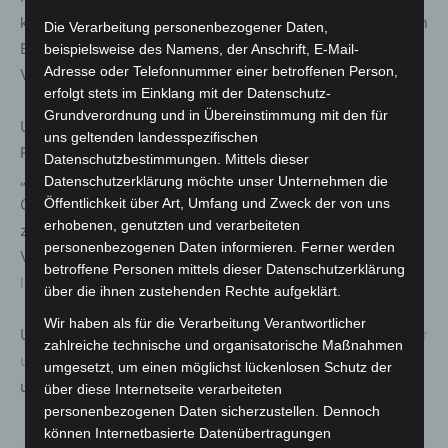
kommen. Der Rauchwarnmelder allein löscht noch keinen
Die Verarbeitung personenbezogener Daten,
Brand und sorgt auch nicht für von selbst für das richtige
beispielsweise des Namens, der Anschrift, E-Mail-
Adresse oder Telefonnummer einer betroffenen Person,
Verhalten im Brandfall“, so Banse.
erfolgt stets im Einklang mit der Datenschutz-
Grundverordnung und in Übereinstimmung mit den für
Umfangreiche Informationen rund um das Thema
uns geltenden landesspezifischen
Rauchwarnmelder gibt es online bei der Initiative
Datenschutzbestimmungen. Mittels dieser
„Rauchmelder retten Leben“, zu deren
Datenschutzerklärung möchte unser Unternehmen die
Öffentlichkeit über Art, Umfang und Zweck der von uns
Gründungsmitgliedern der Deutsche Feuerwehrverband
erhobenen, genutzten und verarbeiteten
zählt. Hier gibt es auch umfangreiche Hinweise zum
personenbezogenen Daten informieren. Ferner werden
Verhalten im Brandfall:
https://www.rauchmelder-
betroffene Personen mittels dieser Datenschutzerklärung
lebensretter.de/verhalten-im-brandfall
.
über die ihnen zustehenden Rechte aufgeklärt.
Wir haben als für die Verarbeitung Verantwortlicher
Unter
https://www.feuerwehrverband.de/kampagnen/notr
zahlreiche technische und organisatorische Maßnahmen
uf/
stellt der Deutsche Feuerwehrverband Informationen
umgesetzt, um einen möglichst lückenlosen Schutz der
und Hintergründe zum Notruf 112 zur Verfügung.
über diese Internetseite verarbeiteten
personenbezogenen Daten sicherzustellen. Dennoch
können Internetbasierte Datenübertragungen