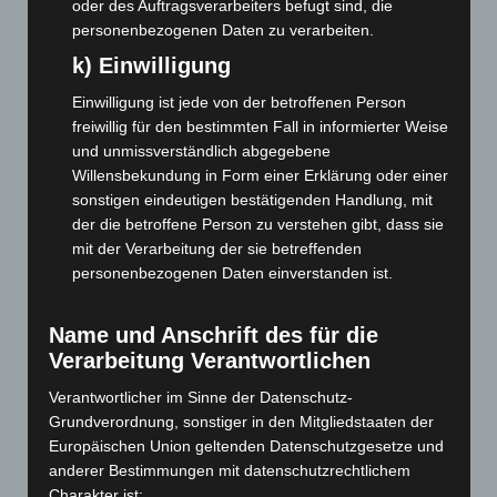
oder des Auftragsverarbeiters befugt sind, die
Mai 2026
(99)
personenbezogenen Daten zu verarbeiten.
April 2026
(99)
k) Einwilligung
März 2026
(115)
Einwilligung ist jede von der betroffenen Person
Februar 2026
(109)
freiwillig für den bestimmten Fall in informierter Weise
Januar 2026
(122)
und unmissverständlich abgegebene
Dezember 2025
(103)
Willensbekundung in Form einer Erklärung oder einer
sonstigen eindeutigen bestätigenden Handlung, mit
November 2025
(114)
der die betroffene Person zu verstehen gibt, dass sie
Oktober 2025
(112)
mit der Verarbeitung der sie betreffenden
personenbezogenen Daten einverstanden ist.
September 2025
(93)
August 2025
(90)
Name und Anschrift des für die
Juli 2025
(90)
Verarbeitung Verantwortlichen
Juni 2025
(103)
Verantwortlicher im Sinne der Datenschutz-
Mai 2025
(112)
Grundverordnung, sonstiger in den Mitgliedstaaten der
April 2025
(88)
Europäischen Union geltenden Datenschutzgesetze und
anderer Bestimmungen mit datenschutzrechtlichem
März 2025
(111)
Charakter ist: