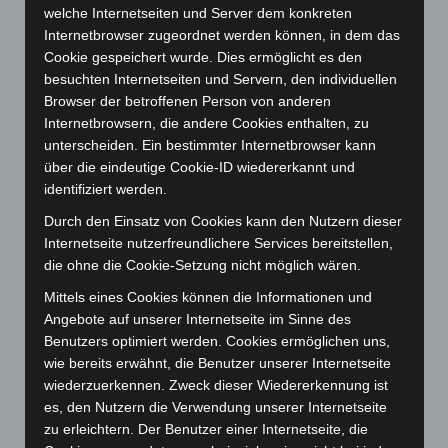
November 2023
(130)
welche Internetseiten und Server dem konkreten
Internetbrowser zugeordnet werden können, in dem das
Oktober 2023
(114)
Cookie gespeichert wurde. Dies ermöglicht es den
September 2023
(133)
besuchten Internetseiten und Servern, den individuellen
Browser der betroffenen Person von anderen
August 2023
(134)
Internetbrowsern, die andere Cookies enthalten, zu
Juli 2023
(118)
unterscheiden. Ein bestimmter Internetbrowser kann
Juni 2023
(142)
über die eindeutige Cookie-ID wiedererkannt und
identifiziert werden.
Mai 2023
(139)
Durch den Einsatz von Cookies kann den Nutzern dieser
April 2023
(155)
Internetseite nutzerfreundlichere Services bereitstellen,
März 2023
(174)
die ohne die Cookie-Setzung nicht möglich wären.
Februar 2023
(154)
Mittels eines Cookies können die Informationen und
Januar 2023
(140)
Angebote auf unserer Internetseite im Sinne des
Benutzers optimiert werden. Cookies ermöglichen uns,
Dezember 2022
(130)
wie bereits erwähnt, die Benutzer unserer Internetseite
November 2022
(167)
wiederzuerkennen. Zweck dieser Wiedererkennung ist
Oktober 2022
(166)
es, den Nutzern die Verwendung unserer Internetseite
zu erleichtern. Der Benutzer einer Internetseite, die
September 2022
(205)