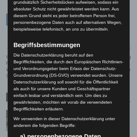
grundsätzlich Sicherheitslücken aufweisen, sodass ein
absoluter Schutz nicht gewährleistet werden kann. Aus
diesem Grund steht es jeder betroffenen Person frei,
personenbezogene Daten auch auf alternativen Wegen,
beispielsweise telefonisch, an uns zu übermitteln.
Begriffsbestimmungen
Vorheriger Artikel
Nächster Artikel
Die Datenschutzerklärung beruht auf den
Infoveranstaltung am 20.
VHS-Langenhagen: Vortrag
Begrifflichkeiten, die durch den Europäischen Richtlinien-
Februar: Erfahren Sie alles
zum Thema Heizung am 21.
und Verordnungsgeber beim Erlass der Datenschutz-
Wissenswerte zu
Februar
Grundverordnung (DS-GVO) verwendet wurden. Unsere
Steckersolaranlagen
Datenschutzerklärung soll sowohl für die Öffentlichkeit
als auch für unsere Kunden und Geschäftspartner
einfach lesbar und verständlich sein. Um dies zu
Verwandte Artikel
Mehr vom Autor
gewährleisten, möchten wir vorab die verwendeten
Begrifflichkeiten erläutern.
Region Hannover: 21 neue
Wir verwenden in dieser Datenschutzerklärung unter
Notfallsanitäter starten beim Roten
anderem die folgenden Begriffe:
Kreuz
a) personenbezogene Daten