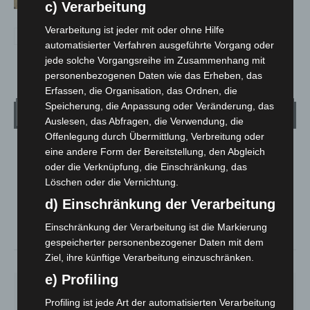
c) Verarbeitung
Verarbeitung ist jeder mit oder ohne Hilfe
automatisierter Verfahren ausgeführte Vorgang oder
jede solche Vorgangsreihe im Zusammenhang mit
personenbezogenen Daten wie das Erheben, das
Erfassen, die Organisation, das Ordnen, die
Speicherung, die Anpassung oder Veränderung, das
Wetter
Auslesen, das Abfragen, die Verwendung, die
Offenlegung durch Übermittlung, Verbreitung oder
eine andere Form der Bereitstellung, den Abgleich
LANGENHAGEN
oder die Verknüpfung, die Einschränkung, das
Bedeckt
Löschen oder die Vernichtung.
°
25.2
°
C
24.4
d) Einschränkung der Verarbeitung
°
23.3
Einschränkung der Verarbeitung ist die Markierung
gespeicherter personenbezogener Daten mit dem
Ziel, ihre künftige Verarbeitung einzuschränken.
38%
4.9m/s
85%
e) Profiling
DO.
FR.
SA.
SO.
MO.
25
°
25
°
26
°
31
°
35
°
Profiling ist jede Art der automatisierten Verarbeitung