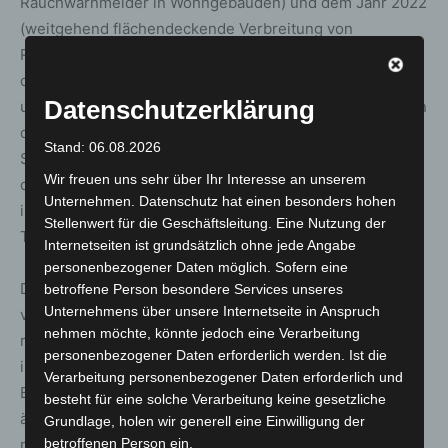
Rauchwarnmelder in Wohngebäuden) und dem Jahr 2022
(weitgehend flächendeckende Verbreitung von
Rauchwarnmeldern) haben sich demnach die Todesfälle
durch Exposition gegenüber Rauch, Feuer und Flammen
Datenschutzerklärung
um 59 Prozent reduziert, wie eine Auswertung der Daten
des Statistischen Bundesamtes ergibt. „Aus fachlicher
Stand: 06.08.2026
Sicht ist die Aussage zulässig, dass ganz überwiegend
Wir freuen uns sehr über Ihr Interesse an unserem
die flächendeckende Verbreitung von Rauchwarnmelder
Unternehmen. Datenschutz hat einen besonders hohen
in den Wohngebäuden zu dieser Reduzierung der
Stellenwert für die Geschäftsleitung. Eine Nutzung der
Todesfälle geführt hat“, so Stein.
Internetseiten ist grundsätzlich ohne jede Angabe
personenbezogener Daten möglich. Sofern eine
Die Anzahl der Todesfälle hat sich durch die Verbreitung
betroffene Person besondere Services unseres
Unternehmens über unsere Internetseite in Anspruch
von Rauchwarnmeldern in Wohngebäuden stark
nehmen möchte, könnte jedoch eine Verarbeitung
reduziert, aber immer noch starben im Jahr 2023
personenbezogener Daten erforderlich werden. Ist die
insgesamt 324 Menschen an den Folgen von solchen
Verarbeitung personenbezogener Daten erforderlich und
Brandereignissen. Mehr als 70 Prozent von ihnen waren
besteht für eine solche Verarbeitung keine gesetzliche
älter als 60 Jahre. „Hier wird klar, dass heute vor allem
Grundlage, holen wir generell eine Einwilligung der
betroffenen Person ein.
noch ältere und eher hilflose Menschen zu Schaden