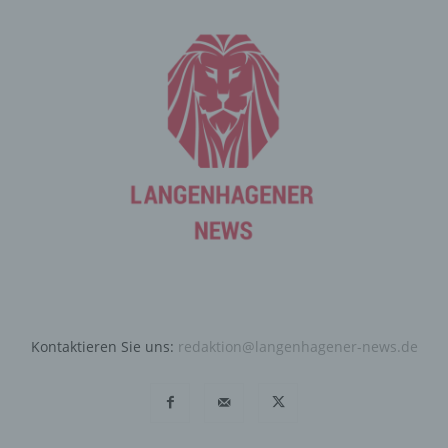
Angriffen auf unsere informationstechnologischen
Systeme dienen.
Bei der Nutzung dieser allgemeinen Daten und
Informationen ziehen wird keine Rückschlüsse auf die
betroffene Person. Diese Informationen werden vielmehr
benötigt, um (1) die Inhalte unserer Internetseite korrekt
auszuliefern, (2) die Inhalte unserer Internetseite sowie
die Werbung für diese zu optimieren, (3) die dauerhafte
Funktionsfähigkeit unserer informationstechnologischen
Systeme und der Technik unserer Internetseite zu
gewährleisten sowie (4) um Strafverfolgungsbehörden
im Falle eines Cyberangriffes die zur Strafverfolgung
notwendigen Informationen bereitzustellen. Diese
anonym erhobenen Daten und Informationen werden
durch uns daher einerseits statistisch und ferner mit dem
Kontaktieren Sie uns:
redaktion@langenhagener-news.de
Ziel ausgewertet, den Datenschutz und die
Datensicherheit in unserem Unternehmen zu erhöhen,
um letztlich ein optimales Schutzniveau für die von uns
verarbeiteten personenbezogenen Daten
sicherzustellen. Die anonymen Daten der Server-Logfiles