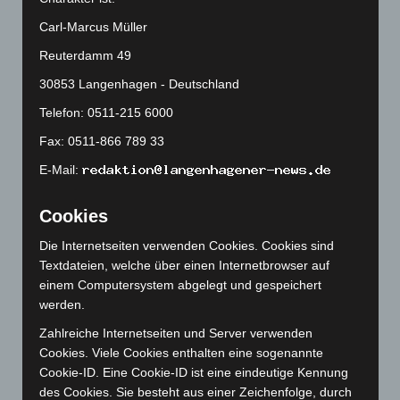
Februar 2025
(96)
Carl-Marcus Müller
Januar 2025
(88)
Reuterdamm 49
Dezember 2024
(89)
30853 Langenhagen - Deutschland
November 2024
(94)
Telefon: 0511-215 6000
Oktober 2024
(93)
Fax: 0511-866 789 33
September 2024
(112)
August 2024
(107)
E-Mail:
Juli 2024
(89)
Cookies
Juni 2024
(107)
Die Internetseiten verwenden Cookies. Cookies sind
Mai 2024
(149)
Textdateien, welche über einen Internetbrowser auf
April 2024
(102)
einem Computersystem abgelegt und gespeichert
März 2024
(103)
werden.
Februar 2024
(103)
Zahlreiche Internetseiten und Server verwenden
Cookies. Viele Cookies enthalten eine sogenannte
Januar 2024
(111)
Cookie-ID. Eine Cookie-ID ist eine eindeutige Kennung
Dezember 2023
(130)
des Cookies. Sie besteht aus einer Zeichenfolge, durch