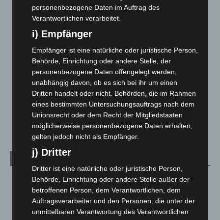
Blaulicht
2.797
personenbezogene Daten im Auftrag des
Corona-News
712
Verantwortlichen verarbeitet.
Hannover und Region
5.034
i) Empfänger
Langenhagen und Ortsteile
3.249
Empfänger ist eine natürliche oder juristische Person,
Leserbriefe
1
Behörde, Einrichtung oder andere Stelle, der
personenbezogene Daten offengelegt werden,
Menschen
2
unabhängig davon, ob es sich bei ihr um einen
Über uns
1
Dritten handelt oder nicht. Behörden, die im Rahmen
Veranstaltungen
1.887
eines bestimmten Untersuchungsauftrags nach dem
Unionsrecht oder dem Recht der Mitgliedstaaten
Welt
1.269
möglicherweise personenbezogene Daten erhalten,
gelten jedoch nicht als Empfänger.
j) Dritter
Archiv
Dritter ist eine natürliche oder juristische Person,
Behörde, Einrichtung oder andere Stelle außer der
August 2026
(9)
betroffenen Person, dem Verantwortlichen, dem
Juli 2026
(73)
Auftragsverarbeiter und den Personen, die unter der
Juni 2026
(139)
unmittelbaren Verantwortung des Verantwortlichen