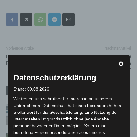
Vorheriger Artikel
Nächster Artikel
Landesstraße L484 nach Lkw-
E-Bikes im Wert von 50.000
Brand vollgesperrt
Euro gestohlen – Wer kann
Hinweise geben?
Datenschutzerklärung
Stand: 09.08.2026
Verwandte Artikel
Mehr vom Autor
Wir freuen uns sehr über Ihr Interesse an unserem
Unternehmen. Datenschutz hat einen besonders hohen
Niedersachsen: Feuerwehrkräfte
Stellenwert für die Geschäftsleitung. Eine Nutzung der
kehren nach Waldbrandeinsatz aus
Internetseiten ist grundsätzlich ohne jede Angabe
Spanien zurück
personenbezogener Daten möglich. Sofern eine
betroffene Person besondere Services unseres
Brand im „Haus der Begegnung“ in