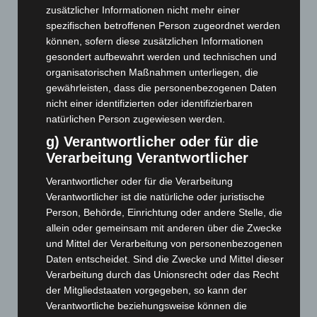
Mai 2026
(99)
zusätzlicher Informationen nicht mehr einer
April 2026
(99)
spezifischen betroffenen Person zugeordnet werden
können, sofern diese zusätzlichen Informationen
März 2026
(115)
gesondert aufbewahrt werden und technischen und
Februar 2026
(109)
organisatorischen Maßnahmen unterliegen, die
Januar 2026
(122)
gewährleisten, dass die personenbezogenen Daten
nicht einer identifizierten oder identifizierbaren
Dezember 2025
(103)
natürlichen Person zugewiesen werden.
November 2025
(114)
g) Verantwortlicher oder für die
Oktober 2025
(112)
Verarbeitung Verantwortlicher
September 2025
(93)
Verantwortlicher oder für die Verarbeitung
August 2025
(90)
Verantwortlicher ist die natürliche oder juristische
Person, Behörde, Einrichtung oder andere Stelle, die
Juli 2025
(90)
allein oder gemeinsam mit anderen über die Zwecke
Juni 2025
(103)
und Mittel der Verarbeitung von personenbezogenen
Mai 2025
(112)
Daten entscheidet. Sind die Zwecke und Mittel dieser
Verarbeitung durch das Unionsrecht oder das Recht
April 2025
(88)
der Mitgliedstaaten vorgegeben, so kann der
März 2025
(111)
Verantwortliche beziehungsweise können die