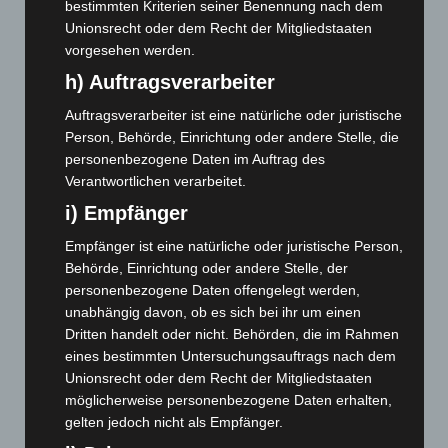
Februar 2025
(96)
bestimmten Kriterien seiner Benennung nach dem
Unionsrecht oder dem Recht der Mitgliedstaaten
Januar 2025
(88)
vorgesehen werden.
Dezember 2024
(89)
h) Auftragsverarbeiter
November 2024
(94)
Auftragsverarbeiter ist eine natürliche oder juristische
Oktober 2024
(93)
Person, Behörde, Einrichtung oder andere Stelle, die
September 2024
(112)
personenbezogene Daten im Auftrag des
Verantwortlichen verarbeitet.
August 2024
(107)
i) Empfänger
Juli 2024
(89)
Juni 2024
(107)
Empfänger ist eine natürliche oder juristische Person,
Behörde, Einrichtung oder andere Stelle, der
Mai 2024
(149)
personenbezogene Daten offengelegt werden,
April 2024
(102)
unabhängig davon, ob es sich bei ihr um einen
März 2024
(103)
Dritten handelt oder nicht. Behörden, die im Rahmen
eines bestimmten Untersuchungsauftrags nach dem
Februar 2024
(103)
Unionsrecht oder dem Recht der Mitgliedstaaten
Januar 2024
(111)
möglicherweise personenbezogene Daten erhalten,
gelten jedoch nicht als Empfänger.
Dezember 2023
(130)