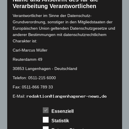
August 2022
(166)
Verarbeitung Verantwortlichen
Juli 2022
(133)
Verantwortlicher im Sinne der Datenschutz-
Juni 2022
(167)
Grundverordnung, sonstiger in den Mitgliedstaaten der
Mai 2022
(177)
Europäischen Union geltenden Datenschutzgesetze und
anderer Bestimmungen mit datenschutzrechtlichem
April 2022
(198)
Charakter ist:
März 2022
(221)
Carl-Marcus Müller
Februar 2022
(189)
Reuterdamm 49
Januar 2022
(190)
30853 Langenhagen - Deutschland
Dezember 2021
(204)
Telefon: 0511-215 6000
November 2021
(215)
Fax: 0511-866 789 33
Oktober 2021
(171)
E-Mail:
September 2021
(180)
August 2021
(154)
Cookies
Essenziell
Juli 2021
(213)
Statistik
Die Internetseiten verwenden Cookies. Cookies sind
Juni 2021
(198)
Textdateien, welche über einen Internetbrowser auf