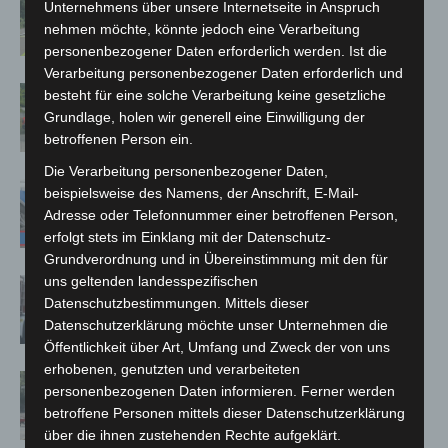
Unternehmens über unsere Internetseite in Anspruch
Neuwarmbüchen schnell eingedämmt
nehmen möchte, könnte jedoch eine Verarbeitung
personenbezogener Daten erforderlich werden. Ist die
Verarbeitung personenbezogener Daten erforderlich und
Region Hannover: 21 neue
besteht für eine solche Verarbeitung keine gesetzliche
Notfallsanitäter starten beim Roten
Grundlage, holen wir generell eine Einwilligung der
Kreuz
betroffenen Person ein.
Die Verarbeitung personenbezogener Daten,
Mann läuft mit Hockeyschläger über
beispielsweise des Namens, der Anschrift, E-Mail-
A7 – Polizei sucht Zeugen
Adresse oder Telefonnummer einer betroffenen Person,
erfolgt stets im Einklang mit der Datenschutz-
Grundverordnung und in Übereinstimmung mit den für
uns geltenden landesspezifischen
Celle: Mensch stirbt bei Bagger-Unfall
Datenschutzbestimmungen. Mittels dieser
auf Baustelle
Datenschutzerklärung möchte unser Unternehmen die
Öffentlichkeit über Art, Umfang und Zweck der von uns
erhobenen, genutzten und verarbeiteten
Gasleitung bei McDonald’s-Umbau in
personenbezogenen Daten informieren. Ferner werden
Langenhagen beschädigt
betroffene Personen mittels dieser Datenschutzerklärung
über die ihnen zustehenden Rechte aufgeklärt.