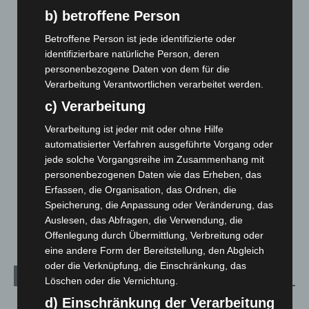
7. August 2026
b) betroffene Person
Brand im „Haus der Begegnung“ in Neuwarmbüchen schnell
Betroffene Person ist jede identifizierte oder
eingedämmt
identifizierbare natürliche Person, deren
6. August 2026
personenbezogene Daten von dem für die
Verarbeitung Verantwortlichen verarbeitet werden.
Region Hannover: 21 neue Notfallsanitäter starten beim
Roten Kreuz
c) Verarbeitung
5. August 2026
Verarbeitung ist jeder mit oder ohne Hilfe
Mann läuft mit Hockeyschläger über A7 – Polizei sucht
automatisierter Verfahren ausgeführte Vorgang oder
Zeugen
jede solche Vorgangsreihe im Zusammenhang mit
5. August 2026
personenbezogenen Daten wie das Erheben, das
Erfassen, die Organisation, das Ordnen, die
Celle: Mensch stirbt bei Bagger-Unfall auf Baustelle
Speicherung, die Anpassung oder Veränderung, das
5. August 2026
Auslesen, das Abfragen, die Verwendung, die
Offenlegung durch Übermittlung, Verbreitung oder
eine andere Form der Bereitstellung, den Abgleich
oder die Verknüpfung, die Einschränkung, das
Kategorien
Löschen oder die Vernichtung.
d) Einschränkung der Verarbeitung
Blaulicht
2.799