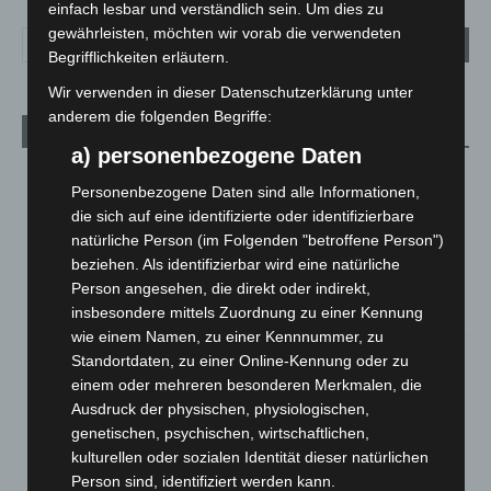
einfach lesbar und verständlich sein. Um dies zu
gewährleisten, möchten wir vorab die verwendeten
Begrifflichkeiten erläutern.
Wir verwenden in dieser Datenschutzerklärung unter
anderem die folgenden Begriffe:
Aktuelle Beiträge
a) personenbezogene Daten
Kunst trifft Weingenuss: Barbara-Susann Mehring zeigt ihre
Personenbezogene Daten sind alle Informationen,
Werke im Jacques’ Wein-Depot Isernhagen
die sich auf eine identifizierte oder identifizierbare
8. August 2026
natürliche Person (im Folgenden "betroffene Person")
A2: Zweite Turbobaustelle startet zwischen Hannover-West
beziehen. Als identifizierbar wird eine natürliche
und Bothfeld
Person angesehen, die direkt oder indirekt,
8. August 2026
insbesondere mittels Zuordnung zu einer Kennung
wie einem Namen, zu einer Kennnummer, zu
Niedersachsen: Feuerwehrkräfte kehren nach
Standortdaten, zu einer Online-Kennung oder zu
Waldbrandeinsatz aus Spanien zurück
einem oder mehreren besonderen Merkmalen, die
7. August 2026
Ausdruck der physischen, physiologischen,
genetischen, psychischen, wirtschaftlichen,
Hannover: Erste Tigermücken-Population in Niedersachsen
kulturellen oder sozialen Identität dieser natürlichen
entdeckt
Person sind, identifiziert werden kann.