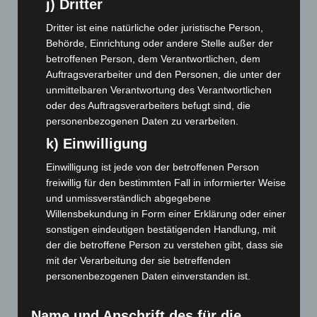
j) Dritter
November 2023
(130)
Oktober 2023
(114)
Dritter ist eine natürliche oder juristische Person,
Behörde, Einrichtung oder andere Stelle außer der
September 2023
(133)
betroffenen Person, dem Verantwortlichen, dem
August 2023
(134)
Auftragsverarbeiter und den Personen, die unter der
Juli 2023
(118)
unmittelbaren Verantwortung des Verantwortlichen
oder des Auftragsverarbeiters befugt sind, die
Juni 2023
(142)
personenbezogenen Daten zu verarbeiten.
Mai 2023
(139)
k) Einwilligung
April 2023
(155)
Einwilligung ist jede von der betroffenen Person
März 2023
(174)
freiwillig für den bestimmten Fall in informierter Weise
Februar 2023
(154)
und unmissverständlich abgegebene
Willensbekundung in Form einer Erklärung oder einer
Januar 2023
(140)
sonstigen eindeutigen bestätigenden Handlung, mit
Dezember 2022
(130)
der die betroffene Person zu verstehen gibt, dass sie
November 2022
(167)
mit der Verarbeitung der sie betreffenden
personenbezogenen Daten einverstanden ist.
Oktober 2022
(166)
September 2022
(205)
Name und Anschrift des für die