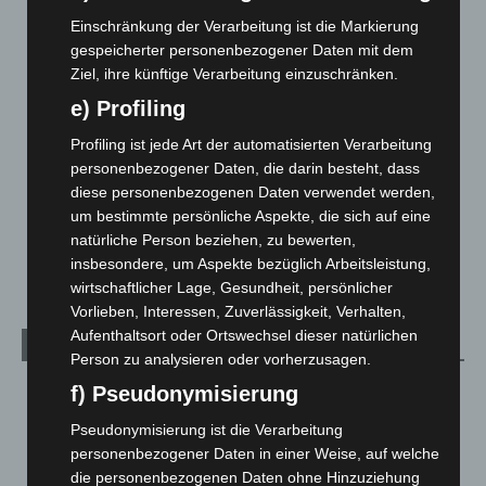
Corona-News
712
Einschränkung der Verarbeitung ist die Markierung
gespeicherter personenbezogener Daten mit dem
Hannover und Region
5.039
Ziel, ihre künftige Verarbeitung einzuschränken.
Langenhagen und Ortsteile
3.252
e) Profiling
Leserbriefe
1
Profiling ist jede Art der automatisierten Verarbeitung
Menschen
2
personenbezogener Daten, die darin besteht, dass
Über uns
1
diese personenbezogenen Daten verwendet werden,
um bestimmte persönliche Aspekte, die sich auf eine
Veranstaltungen
1.888
natürliche Person beziehen, zu bewerten,
Welt
1.271
insbesondere, um Aspekte bezüglich Arbeitsleistung,
wirtschaftlicher Lage, Gesundheit, persönlicher
Vorlieben, Interessen, Zuverlässigkeit, Verhalten,
Aufenthaltsort oder Ortswechsel dieser natürlichen
Archiv
Person zu analysieren oder vorherzusagen.
August 2026
(14)
f) Pseudonymisierung
Juli 2026
(73)
Pseudonymisierung ist die Verarbeitung
personenbezogener Daten in einer Weise, auf welche
Juni 2026
(139)
die personenbezogenen Daten ohne Hinzuziehung