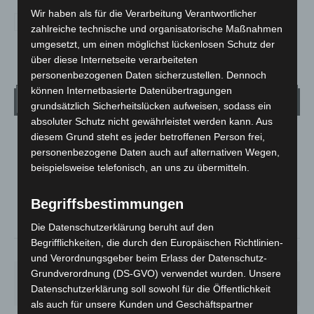
Wir haben als für die Verarbeitung Verantwortlicher
zahlreiche technische und organisatorische Maßnahmen
umgesetzt, um einen möglichst lückenlosen Schutz der
über diese Internetseite verarbeiteten
personenbezogenen Daten sicherzustellen. Dennoch
können Internetbasierte Datenübertragungen
Wetter
grundsätzlich Sicherheitslücken aufweisen, sodass ein
absoluter Schutz nicht gewährleistet werden kann. Aus
diesem Grund steht es jeder betroffenen Person frei,
LANGENHAGEN
personenbezogene Daten auch auf alternativen Wegen,
Bedeckt
beispielsweise telefonisch, an uns zu übermitteln.
°
32.2
°
C
30.9
Begriffsbestimmungen
°
29.9
Die Datenschutzerklärung beruht auf den
Begrifflichkeiten, die durch den Europäischen Richtlinien-
21%
2.7m/s
100%
und Verordnungsgeber beim Erlass der Datenschutz-
Grundverordnung (DS-GVO) verwendet wurden. Unsere
SO.
MO.
DI.
MI.
DO.
33
°
27
°
23
°
27
°
30
°
Datenschutzerklärung soll sowohl für die Öffentlichkeit
als auch für unsere Kunden und Geschäftspartner