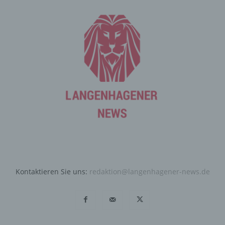
Angebote auf unserer Internetseite im Sinne des
Benutzers optimiert werden. Cookies ermöglichen uns,
wie bereits erwähnt, die Benutzer unserer Internetseite
wiederzuerkennen. Zweck dieser Wiedererkennung ist
es, den Nutzern die Verwendung unserer Internetseite
zu erleichtern. Der Benutzer einer Internetseite, die
Cookies verwendet, muss beispielsweise nicht bei jedem
Besuch der Internetseite erneut seine Zugangsdaten
eingeben, weil dies von der Internetseite und dem auf
dem Computersystem des Benutzers abgelegten Cookie
übernommen wird. Ein weiteres Beispiel ist das Cookie
eines Warenkorbes im Online-Shop. Der Online-Shop
merkt sich die Artikel, die ein Kunde in den virtuellen
Warenkorb gelegt hat, über ein Cookie.
Die betroffene Person kann die Setzung von Cookies
Kontaktieren Sie uns:
redaktion@langenhagener-news.de
durch unsere Internetseite jederzeit mittels einer
entsprechenden Einstellung des genutzten
Internetbrowsers verhindern und damit der Setzung von
Cookies dauerhaft widersprechen. Ferner können
bereits gesetzte Cookies jederzeit über einen