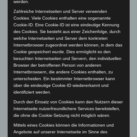
April 2025
(88)
werden.
März 2025
(111)
Zahlreiche Internetseiten und Server verwenden
Cookies. Viele Cookies enthalten eine sogenannte
Februar 2025
(96)
Cookie-ID. Eine Cookie-ID ist eine eindeutige Kennung
Januar 2025
(88)
des Cookies. Sie besteht aus einer Zeichenfolge, durch
Dezember 2024
(89)
welche Internetseiten und Server dem konkreten
Internetbrowser zugeordnet werden können, in dem das
November 2024
(94)
Cookie gespeichert wurde. Dies ermöglicht es den
Oktober 2024
(93)
besuchten Internetseiten und Servern, den individuellen
Browser der betroffenen Person von anderen
September 2024
(112)
Internetbrowsern, die andere Cookies enthalten, zu
August 2024
(107)
unterscheiden. Ein bestimmter Internetbrowser kann
Juli 2024
(89)
über die eindeutige Cookie-ID wiedererkannt und
identifiziert werden.
Juni 2024
(107)
Durch den Einsatz von Cookies kann den Nutzern dieser
Mai 2024
(149)
Internetseite nutzerfreundlichere Services bereitstellen,
April 2024
(102)
die ohne die Cookie-Setzung nicht möglich wären.
März 2024
(103)
Mittels eines Cookies können die Informationen und
Februar 2024
(103)
Angebote auf unserer Internetseite im Sinne des