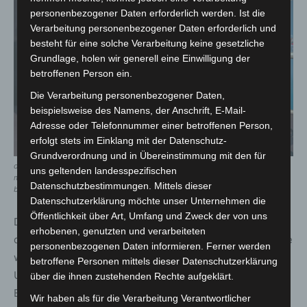
personenbezogener Daten erforderlich werden. Ist die
Verarbeitung personenbezogener Daten erforderlich und
besteht für eine solche Verarbeitung keine gesetzliche
Grundlage, holen wir generell eine Einwilligung der
betroffenen Person ein.
Die Verarbeitung personenbezogener Daten,
beispielsweise des Namens, der Anschrift, E-Mail-
Adresse oder Telefonnummer einer betroffenen Person,
erfolgt stets im Einklang mit der Datenschutz-
Grundverordnung und in Übereinstimmung mit den für
das dankeschön kam von herzen (v.li. regionsbrandmeister karl-heinz
uns geltenden landesspezifischen
mensing, ministerpräsident stephan weil, regionspräsident steffen krach) ©
Datenschutzbestimmungen. Mittels dieser
bernd günther / bg-press.de
Datenschutzerklärung möchte unser Unternehmen die
Öffentlichkeit über Art, Umfang und Zweck der von uns
Diese Veranstaltung diente nicht nur als Dankeschön an
erhobenen, genutzten und verarbeiteten
die Helfer*innen, sondern auch als Erinnerung daran, wie
personenbezogenen Daten informieren. Ferner werden
wichtig der Zusammenhalt und die gegenseitige
betroffene Personen mittels dieser Datenschutzerklärung
Unterstützung in Krisenzeiten sind. Die erfolgreiche
über die ihnen zustehenden Rechte aufgeklärt.
Bewältigung des Hochwassers in der Region Hannover
Wir haben als für die Verarbeitung Verantwortlicher