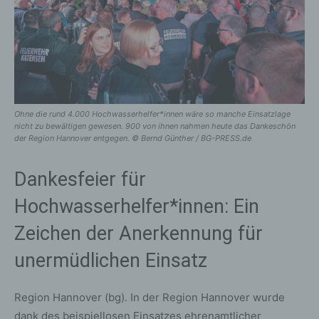
Ohne die rund 4.000 Hochwasserhelfer*innen wäre so manche Einsatzlage
nicht zu bewältigen gewesen. 900 von ihnen nahmen heute das Dankeschön
der Region Hannover entgegen. © Bernd Günther / BG-PRESS.de
Dankesfeier für
Hochwasserhelfer*innen: Ein
Zeichen der Anerkennung für
unermüdlichen Einsatz
Region Hannover (bg). In der Region Hannover wurde
dank des beispiellosen Einsatzes ehrenamtlicher