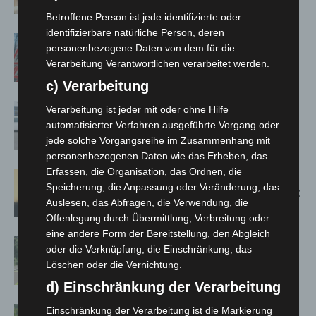
Jacques’ Wein-Depot Isernhagen
Betroffene Person ist jede identifizierte oder
identifizierbare natürliche Person, deren
A2: Zweite Turbobaustelle startet
personenbezogene Daten von dem für die
zwischen Hannover-West und
Verarbeitung Verantwortlichen verarbeitet werden.
Bothfeld
c) Verarbeitung
Niedersachsen: Feuerwehrkräfte
Verarbeitung ist jeder mit oder ohne Hilfe
kehren nach Waldbrandeinsatz aus
automatisierter Verfahren ausgeführte Vorgang oder
Spanien zurück
jede solche Vorgangsreihe im Zusammenhang mit
personenbezogenen Daten wie das Erheben, das
Erfassen, die Organisation, das Ordnen, die
Hannover: Erste Tigermücken-
Speicherung, die Anpassung oder Veränderung, das
Population in Niedersachsen entdeckt
Auslesen, das Abfragen, die Verwendung, die
Offenlegung durch Übermittlung, Verbreitung oder
eine andere Form der Bereitstellung, den Abgleich
Brand im „Haus der Begegnung“ in
oder die Verknüpfung, die Einschränkung, das
Neuwarmbüchen schnell eingedämmt
Löschen oder die Vernichtung.
d) Einschränkung der Verarbeitung
Region Hannover: 21 neue
Einschränkung der Verarbeitung ist die Markierung