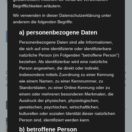
der region hannover entgegen. © bernd günther / bg-press.de
Begrifflichkeiten erläutern.
Wir verwenden in dieser Datenschutzerklärung unter
anderem die folgenden Begriffe:
a) personenbezogene Daten
Personenbezogene Daten sind alle Informationen,
die sich auf eine identifizierte oder identifizierbare
natürliche Person (im Folgenden "betroffene Person")
beziehen. Als identifizierbar wird eine natürliche
Vorheriger Artikel
Nächster Artikel
Person angesehen, die direkt oder indirekt,
Die MHH ist auch am
80 gemeinnützige
insbesondere mittels Zuordnung zu einer Kennung
Donnerstag und Freitag
Organisationen präsentieren
wie einem Namen, zu einer Kennnummer, zu
erreichbar
sich auf der Freiwilligenbörse
Standortdaten, zu einer Online-Kennung oder zu
einem oder mehreren besonderen Merkmalen, die
Ausdruck der physischen, physiologischen,
Verwandte Artikel
Mehr vom Autor
genetischen, psychischen, wirtschaftlichen,
kulturellen oder sozialen Identität dieser natürlichen
Person sind, identifiziert werden kann.
Kunst trifft Weingenuss: Barbara-
Susann Mehring zeigt ihre Werke im
b) betroffene Person