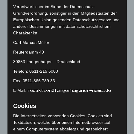
Juli 2026
(73)
Verantwortlicher im Sinne der Datenschutz-
Juni 2026
(139)
Grundverordnung, sonstiger in den Mitgliedstaaten der
Mai 2026
(99)
Europäischen Union geltenden Datenschutzgesetze und
anderer Bestimmungen mit datenschutzrechtlichem
April 2026
(99)
Charakter ist:
März 2026
(115)
Carl-Marcus Müller
Februar 2026
(109)
Reuterdamm 49
Januar 2026
(122)
30853 Langenhagen - Deutschland
Dezember 2025
(103)
Telefon: 0511-215 6000
November 2025
(114)
Fax: 0511-866 789 33
Oktober 2025
(112)
September 2025
(93)
E-Mail:
August 2025
(90)
Cookies
Juli 2025
(90)
Die Internetseiten verwenden Cookies. Cookies sind
Juni 2025
(103)
Textdateien, welche über einen Internetbrowser auf
Mai 2025
(112)
einem Computersystem abgelegt und gespeichert