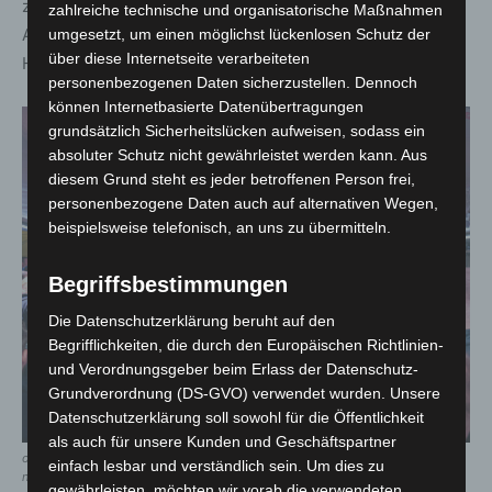
zeigt beispielhaft, wie durch gemeinsame
zahlreiche technische und organisatorische Maßnahmen
Anstrengungen und solidarisches Handeln
umgesetzt, um einen möglichst lückenlosen Schutz der
über diese Internetseite verarbeiteten
Herausforderungen bewältigt werden können.
personenbezogenen Daten sicherzustellen. Dennoch
können Internetbasierte Datenübertragungen
grundsätzlich Sicherheitslücken aufweisen, sodass ein
absoluter Schutz nicht gewährleistet werden kann. Aus
diesem Grund steht es jeder betroffenen Person frei,
personenbezogene Daten auch auf alternativen Wegen,
beispielsweise telefonisch, an uns zu übermitteln.
Begriffsbestimmungen
Die Datenschutzerklärung beruht auf den
Begrifflichkeiten, die durch den Europäischen Richtlinien-
und Verordnungsgeber beim Erlass der Datenschutz-
Grundverordnung (DS-GVO) verwendet wurden. Unsere
Datenschutzerklärung soll sowohl für die Öffentlichkeit
als auch für unsere Kunden und Geschäftspartner
ohne die rund 4.000 hochwasserhelfer*innen wäre so manche einsatzlage
einfach lesbar und verständlich sein. Um dies zu
nicht zu bewältigen gewesen. 900 von ihnen nahmen heute das dankeschön
gewährleisten, möchten wir vorab die verwendeten