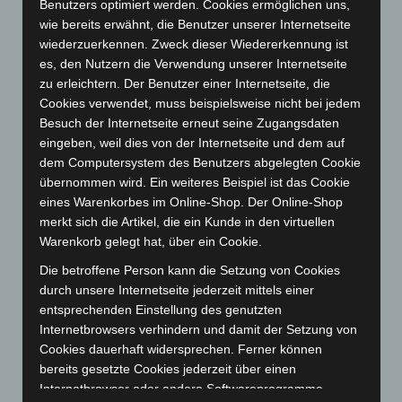
Benutzers optimiert werden. Cookies ermöglichen uns,
Januar 2024
(111)
wie bereits erwähnt, die Benutzer unserer Internetseite
Dezember 2023
(130)
wiederzuerkennen. Zweck dieser Wiedererkennung ist
November 2023
(130)
es, den Nutzern die Verwendung unserer Internetseite
zu erleichtern. Der Benutzer einer Internetseite, die
Oktober 2023
(114)
Cookies verwendet, muss beispielsweise nicht bei jedem
September 2023
(133)
Besuch der Internetseite erneut seine Zugangsdaten
August 2023
(134)
eingeben, weil dies von der Internetseite und dem auf
dem Computersystem des Benutzers abgelegten Cookie
Juli 2023
(118)
übernommen wird. Ein weiteres Beispiel ist das Cookie
Juni 2023
(142)
eines Warenkorbes im Online-Shop. Der Online-Shop
Mai 2023
(139)
merkt sich die Artikel, die ein Kunde in den virtuellen
Warenkorb gelegt hat, über ein Cookie.
April 2023
(155)
Die betroffene Person kann die Setzung von Cookies
März 2023
(174)
durch unsere Internetseite jederzeit mittels einer
Februar 2023
(154)
entsprechenden Einstellung des genutzten
Januar 2023
(140)
Internetbrowsers verhindern und damit der Setzung von
Cookies dauerhaft widersprechen. Ferner können
Dezember 2022
(130)
bereits gesetzte Cookies jederzeit über einen
November 2022
(167)
Internetbrowser oder andere Softwareprogramme