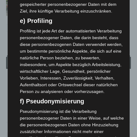
gespeicherter personenbezogener Daten mit dem
Notfallsanitäter starten beim Roten
Ziel, ihre künftige Verarbeitung einzuschränken.
Kreuz
e) Profiling
Profiling ist jede Art der automatisierten Verarbeitung
personenbezogener Daten, die darin besteht, dass
diese personenbezogenen Daten verwendet werden,
um bestimmte persönliche Aspekte, die sich auf eine
natürliche Person beziehen, zu bewerten,
Wetter
insbesondere, um Aspekte bezüglich Arbeitsleistung,
wirtschaftlicher Lage, Gesundheit, persönlicher
Vorlieben, Interessen, Zuverlässigkeit, Verhalten,
LANGENHAGEN
Aufenthaltsort oder Ortswechsel dieser natürlichen
Klarer Himmel
Person zu analysieren oder vorherzusagen.
°
24.4
°
C
22
f) Pseudonymisierung
°
21.6
Pseudonymisierung ist die Verarbeitung
personenbezogener Daten in einer Weise, auf welche
die personenbezogenen Daten ohne Hinzuziehung
51%
2.2m/s
5%
zusätzlicher Informationen nicht mehr einer