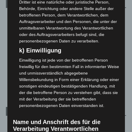
Dritter ist eine natürliche oder juristische Person,
Kategorien
Behörde, Einrichtung oder andere Stelle außer der
betroffenen Person, dem Verantwortlichen, dem
Blaulicht
2.799
Auftragsverarbeiter und den Personen, die unter der
Corona-News
712
unmittelbaren Verantwortung des Verantwortlichen
Hannover und Region
5.039
oder des Auftragsverarbeiters befugt sind, die
personenbezogenen Daten zu verarbeiten.
Langenhagen und Ortsteile
3.252
k) Einwilligung
Leserbriefe
1
Menschen
2
Einwilligung ist jede von der betroffenen Person
freiwillig für den bestimmten Fall in informierter Weise
Über uns
1
und unmissverständlich abgegebene
Veranstaltungen
1.888
Willensbekundung in Form einer Erklärung oder einer
sonstigen eindeutigen bestätigenden Handlung, mit
Welt
1.271
der die betroffene Person zu verstehen gibt, dass sie
mit der Verarbeitung der sie betreffenden
personenbezogenen Daten einverstanden ist.
Archiv
Name und Anschrift des für die
August 2026
(14)
Verarbeitung Verantwortlichen