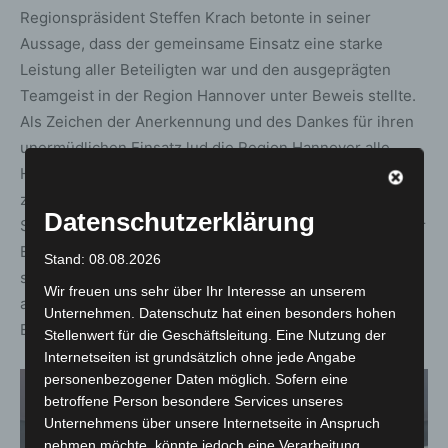
Regionspräsident Steffen Krach betonte in seiner
Aussage, dass der gemeinsame Einsatz eine starke
Leistung aller Beteiligten war und den ausgeprägten
Teamgeist in der Region Hannover unter Beweis stellte.
Als Zeichen der Anerkennung und des Dankes für ihren
unermüdlichen Einsatz lud die Region Hannover alle
Helfer*innen zu einer Dankesfeier ein. Bei dieser Feier,
zu der sich der Niedersächsische Ministerpräsident
Datenschutzerklärung
Stephan Weil als Ehrengast angekündigt hatte, wurde der
Einsatz der Ehrenamtlichen gewürdigt. Stephan Weil
Stand: 08.08.2026
sprach zu Beginn der Feier ein Grußwort, in dem er
Wir freuen uns sehr über Ihr Interesse an unserem
ausdrücklich die Bedeutung des ehrenamtlichen
Unternehmen. Datenschutz hat einen besonders hohen
Engagements für die Gesellschaft hervorhob.
Stellenwert für die Geschäftsleitung. Eine Nutzung der
Internetseiten ist grundsätzlich ohne jede Angabe
personenbezogener Daten möglich. Sofern eine
betroffene Person besondere Services unseres
Unternehmens über unsere Internetseite in Anspruch
nehmen möchte, könnte jedoch eine Verarbeitung