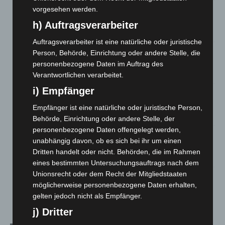
vorgesehen werden.
Hannover: Erste Tigermücken-Population in Niedersachsen
entdeckt
h) Auftragsverarbeiter
7. August 2026
Auftragsverarbeiter ist eine natürliche oder juristische
Brand im „Haus der Begegnung“ in Neuwarmbüchen schnell
Person, Behörde, Einrichtung oder andere Stelle, die
eingedämmt
personenbezogene Daten im Auftrag des
6. August 2026
Verantwortlichen verarbeitet.
i) Empfänger
Region Hannover: 21 neue Notfallsanitäter starten beim
Roten Kreuz
Empfänger ist eine natürliche oder juristische Person,
5. August 2026
Behörde, Einrichtung oder andere Stelle, der
personenbezogene Daten offengelegt werden,
Mann läuft mit Hockeyschläger über A7 – Polizei sucht
unabhängig davon, ob es sich bei ihr um einen
Zeugen
Dritten handelt oder nicht. Behörden, die im Rahmen
5. August 2026
eines bestimmten Untersuchungsauftrags nach dem
Unionsrecht oder dem Recht der Mitgliedstaaten
Celle: Mensch stirbt bei Bagger-Unfall auf Baustelle
möglicherweise personenbezogene Daten erhalten,
5. August 2026
gelten jedoch nicht als Empfänger.
j) Dritter