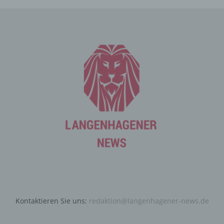
Ziel ausgewertet, den Datenschutz und die
Datensicherheit in unserem Unternehmen zu erhöhen,
um letztlich ein optimales Schutzniveau für die von uns
verarbeiteten personenbezogenen Daten
sicherzustellen. Die anonymen Daten der Server-Logfiles
werden getrennt von allen durch eine betroffene Person
angegebenen personenbezogenen Daten gespeichert.
Registrierung auf unserer
Internetseite
Die betroffene Person hat die Möglichkeit, sich auf der
Internetseite des für die Verarbeitung Verantwortlichen
unter Angabe von personenbezogenen Daten zu
registrieren. Welche personenbezogenen Daten dabei
an den für die Verarbeitung Verantwortlichen übermittelt
werden, ergibt sich aus der jeweiligen Eingabemaske,
die für die Registrierung verwendet wird. Die von der
Kontaktieren Sie uns:
redaktion@langenhagener-news.de
betroffenen Person eingegebenen personenbezogenen
Daten werden ausschließlich für die interne Verwendung