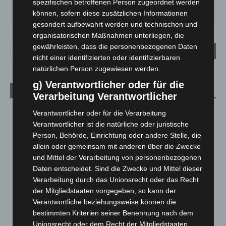
spezifischen betroffenen Person zugeordnet werden
SA.
SO.
MO.
DI.
MI.
27
°
34
°
28
°
22
°
26
°
können, sofern diese zusätzlichen Informationen
gesondert aufbewahrt werden und technischen und
organisatorischen Maßnahmen unterliegen, die
gewährleisten, dass die personenbezogenen Daten
nicht einer identifizierten oder identifizierbaren
natürlichen Person zugewiesen werden.
g) Verantwortlicher oder für die
Aktuelle Beiträge
Verarbeitung Verantwortlicher
Kunst trifft Weingenuss: Barbara-Susann Mehring zeigt ihre
Verantwortlicher oder für die Verarbeitung
Werke im Jacques’ Wein-Depot Isernhagen
Verantwortlicher ist die natürliche oder juristische
8. August 2026
Person, Behörde, Einrichtung oder andere Stelle, die
allein oder gemeinsam mit anderen über die Zwecke
A2: Zweite Turbobaustelle startet zwischen Hannover-West
und Mittel der Verarbeitung von personenbezogenen
und Bothfeld
Daten entscheidet. Sind die Zwecke und Mittel dieser
8. August 2026
Verarbeitung durch das Unionsrecht oder das Recht
der Mitgliedstaaten vorgegeben, so kann der
Niedersachsen: Feuerwehrkräfte kehren nach
Verantwortliche beziehungsweise können die
Waldbrandeinsatz aus Spanien zurück
bestimmten Kriterien seiner Benennung nach dem
7. August 2026
Unionsrecht oder dem Recht der Mitgliedstaaten