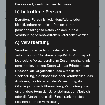
Person sind, identifiziert werden kann.
Vorheriger Artikel
Nächster Artikel
b) betroffene Person
Solarstammtisch
Südschnellweg:
Betroffene Person ist jede identifizierte oder
Langenhagen – die Vierte
Motorradfahrer bei Kollision
identifizierbare natürliche Person, deren
mit einem Pkw schwer verletzt
personenbezogene Daten von dem für die
Verarbeitung Verantwortlichen verarbeitet werden.
c) Verarbeitung
Verwandte Artikel
Mehr vom Autor
Verarbeitung ist jeder mit oder ohne Hilfe
Hannover: Erste Tigermücken-
automatisierter Verfahren ausgeführte Vorgang oder
jede solche Vorgangsreihe im Zusammenhang mit
Population in Niedersachsen entdeckt
personenbezogenen Daten wie das Erheben, das
Erfassen, die Organisation, das Ordnen, die
Speicherung, die Anpassung oder Veränderung, das
Brand im „Haus der Begegnung“ in
Auslesen, das Abfragen, die Verwendung, die
Neuwarmbüchen schnell eingedämmt
Offenlegung durch Übermittlung, Verbreitung oder
eine andere Form der Bereitstellung, den Abgleich
oder die Verknüpfung, die Einschränkung, das
Region Hannover: 21 neue
Löschen oder die Vernichtung.