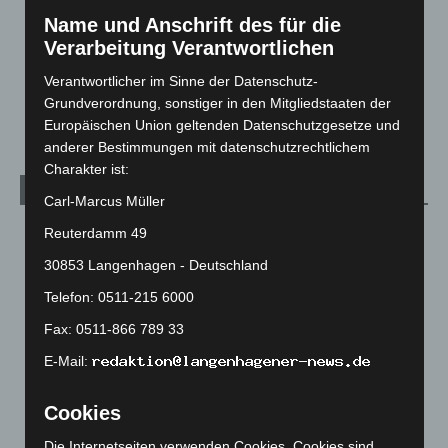
Menschen
2
Name und Anschrift des für die
Verarbeitung Verantwortlichen
Über uns
1
Veranstaltungen
1.887
Verantwortlicher im Sinne der Datenschutz-
Grundverordnung, sonstiger in den Mitgliedstaaten der
Welt
1.269
Europäischen Union geltenden Datenschutzgesetze und
anderer Bestimmungen mit datenschutzrechtlichem
Charakter ist:
Archiv
Carl-Marcus Müller
August 2026
(11)
Reuterdamm 49
Juli 2026
(73)
30853 Langenhagen - Deutschland
Juni 2026
(139)
Telefon: 0511-215 6000
Mai 2026
(99)
Fax: 0511-866 789 33
April 2026
(99)
E-Mail:
März 2026
(115)
Cookies
Februar 2026
(109)
Januar 2026
(122)
Die Internetseiten verwenden Cookies. Cookies sind