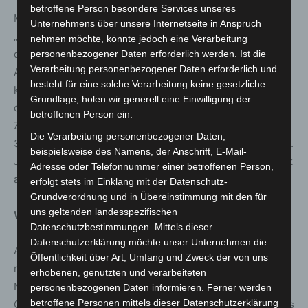
betroffene Person besondere Services unseres
Michael Kiesewetter, Vorstandsvorsitzender der NBank:
Unternehmens über unsere Internetseite in Anspruch
„Eine Erfahrung aus den vielfältigen Corona-Hilfen war,
nehmen möchte, könnte jedoch eine Verarbeitung
dass unsere Schnelligkeit bei der Bearbeitung von
personenbezogener Daten erforderlich werden. Ist die
Verarbeitung personenbezogener Daten erforderlich und
Anträgen sehr stark mit der Qualität der Anträge
besteht für eine solche Verarbeitung keine gesetzliche
korreliert. Je besser der Antrag, umso schneller gelangt
Grundlage, holen wir generell eine Einwilligung der
das Geld dorthin, wo es gebraucht wird.
betroffenen Person ein.
Zusammengefasst können wir auf die Expertise von über
Die Verarbeitung personenbezogener Daten,
360.000 Fällen bearbeiteter Corona Hilfen zurückgreifen.
beispielsweise des Namens, der Anschrift, E-Mail-
Jeder Antragsteller der Wirtschaftshilfe ist bei der NBank
Adresse oder Telefonnummer einer betroffenen Person,
also in guten Händen“.
erfolgt stets im Einklang mit der Datenschutz-
Grundverordnung und in Übereinstimmung mit den für
uns geltenden landesspezifischen
Welche KMU können Anträge stellen?
Datenschutzbestimmungen. Mittels dieser
Datenschutzerklärung möchte unser Unternehmen die
Antragsberechtigt sind rechtlich selbständige kleine und
Öffentlichkeit über Art, Umfang und Zweck der von uns
mittlere Unternehmen (bis zu 250 Mitarbeiter) mit Sitz in
erhobenen, genutzten und verarbeiteten
Niedersachsen. Antragsvoraussetzung: Die
personenbezogenen Daten informieren. Ferner werden
betroffene Personen mittels dieser Datenschutzerklärung
Gesamtausgaben für Energie müssen im Zeitraum Juli bis