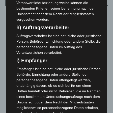
Aktuelle Beiträge
Verantwortliche beziehungsweise können die
bestimmten Kriterien seiner Benennung nach dem
Hannover: Erste Tigermücken-Population in Niedersachsen
Unionsrecht oder dem Recht der Mitgliedstaaten
entdeckt
vorgesehen werden.
7. August 2026
h) Auftragsverarbeiter
Brand im „Haus der Begegnung“ in Neuwarmbüchen schnell
Auftragsverarbeiter ist eine natürliche oder juristische
eingedämmt
Person, Behörde, Einrichtung oder andere Stelle, die
6. August 2026
personenbezogene Daten im Auftrag des
Verantwortlichen verarbeitet.
Region Hannover: 21 neue Notfallsanitäter starten beim
Roten Kreuz
i) Empfänger
5. August 2026
Empfänger ist eine natürliche oder juristische Person,
Mann läuft mit Hockeyschläger über A7 – Polizei sucht
Behörde, Einrichtung oder andere Stelle, der
Zeugen
personenbezogene Daten offengelegt werden,
5. August 2026
unabhängig davon, ob es sich bei ihr um einen
Dritten handelt oder nicht. Behörden, die im Rahmen
Celle: Mensch stirbt bei Bagger-Unfall auf Baustelle
eines bestimmten Untersuchungsauftrags nach dem
Unionsrecht oder dem Recht der Mitgliedstaaten
5. August 2026
möglicherweise personenbezogene Daten erhalten,
Gasleitung bei McDonald’s-Umbau in Langenhagen