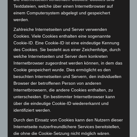
Textdateien, welche über einen Internetbrowser auf
Dezember 2025
(103)
einem Computersystem abgelegt und gespeichert
November 2025
(114)
werden.
Oktober 2025
(112)
Zahlreiche Internetseiten und Server verwenden
September 2025
(93)
Cookies. Viele Cookies enthalten eine sogenannte
Cookie-ID. Eine Cookie-ID ist eine eindeutige Kennung
August 2025
(90)
des Cookies. Sie besteht aus einer Zeichenfolge, durch
Juli 2025
(90)
welche Internetseiten und Server dem konkreten
Juni 2025
(103)
Internetbrowser zugeordnet werden können, in dem das
Cookie gespeichert wurde. Dies ermöglicht es den
Mai 2025
(112)
besuchten Internetseiten und Servern, den individuellen
April 2025
(88)
Browser der betroffenen Person von anderen
März 2025
(111)
Internetbrowsern, die andere Cookies enthalten, zu
unterscheiden. Ein bestimmter Internetbrowser kann
Februar 2025
(96)
über die eindeutige Cookie-ID wiedererkannt und
Januar 2025
(88)
identifiziert werden.
Dezember 2024
(89)
Durch den Einsatz von Cookies kann den Nutzern dieser
November 2024
(94)
Internetseite nutzerfreundlichere Services bereitstellen,
die ohne die Cookie-Setzung nicht möglich wären.
Oktober 2024
(93)