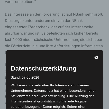
verloren bleiben.“
Das Interesse an der Förderung ist laut NBank sehr groß.
Dies ergab unter anderem ein von der NBank
eingesetzter Fördercheck, der auf der Internetseite
abrufbar war und ist. Es beteiligten sich bisher bereits
fast 4.000 niedersächsische Unternehmen, die sich über
die Förderrichtlinie und ihre Anforderungen informierten.
Dies dokumentiert das große Interesse.
Das Kundenportal der NBank ist für 800 Unternehmen
Datenschutzerklärung
gleichzeitig geöffnet. Eine höhere Kapazität wurde
bewusst ausgeschlossen, damit keine Engpässe, auch für
Stand: 07.08.2026
Kunden in anderen Förderprogrammen enstehen und
Wir freuen uns sehr über Ihr Interesse an unserem
jedes Unternehmen sich solange mit der benötigten
Unternehmen. Datenschutz hat einen besonders hohen
Stellenwert für die Geschäftsleitung. Eine Nutzung der
Förderung beschäftigen kann, wie es braucht, um den
Internetseiten ist grundsätzlich ohne jede Angabe
Antrag sorgfältig und komplett auszufüllen.
personenbezogener Daten möglich. Sofern eine