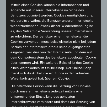
Mittels eines Cookies können die Informationen und
September 2024
(112)
Angebote auf unserer Internetseite im Sinne des
August 2024
(107)
Benutzers optimiert werden. Cookies ermöglichen uns,
Juli 2024
(89)
wie bereits erwähnt, die Benutzer unserer Internetseite
wiederzuerkennen. Zweck dieser Wiedererkennung ist
Juni 2024
(107)
es, den Nutzern die Verwendung unserer Internetseite
Mai 2024
(149)
zu erleichtern. Der Benutzer einer Internetseite, die
Cookies verwendet, muss beispielsweise nicht bei jedem
April 2024
(102)
Besuch der Internetseite erneut seine Zugangsdaten
März 2024
(103)
eingeben, weil dies von der Internetseite und dem auf
Februar 2024
(103)
dem Computersystem des Benutzers abgelegten Cookie
übernommen wird. Ein weiteres Beispiel ist das Cookie
Januar 2024
(111)
eines Warenkorbes im Online-Shop. Der Online-Shop
Dezember 2023
(130)
merkt sich die Artikel, die ein Kunde in den virtuellen
November 2023
(130)
Warenkorb gelegt hat, über ein Cookie.
Oktober 2023
(114)
Die betroffene Person kann die Setzung von Cookies
durch unsere Internetseite jederzeit mittels einer
September 2023
(133)
entsprechenden Einstellung des genutzten
August 2023
(134)
Internetbrowsers verhindern und damit der Setzung von
Juli 2023
(118)