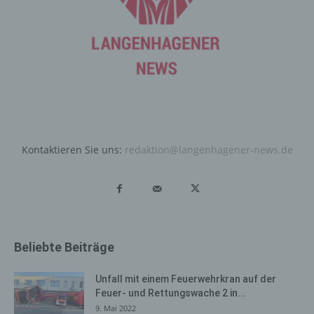
die für die Registrierung verwendet wird. Die von der
betroffenen Person eingegebenen personenbezogenen
Daten werden ausschließlich für die interne Verwendung
bei dem für die Verarbeitung Verantwortlichen und für
eigene Zwecke erhoben und gespeichert. Der für die
Verarbeitung Verantwortliche kann die Weitergabe an
einen oder mehrere Auftragsverarbeiter, beispielsweise
einen Paketdienstleister, veranlassen, der die
personenbezogenen Daten ebenfalls ausschließlich für
eine interne Verwendung, die dem für die Verarbeitung
Kontaktieren Sie uns:
redaktion@langenhagener-news.de
Verantwortlichen zuzurechnen ist, nutzt.
Durch eine Registrierung auf der Internetseite des für die
Verarbeitung Verantwortlichen wird ferner die vom
Internet-Service-Provider (ISP) der betroffenen Person
vergebene IP-Adresse, das Datum sowie die Uhrzeit der
Registrierung gespeichert. Die Speicherung dieser Daten
Beliebte Beiträge
erfolgt vor dem Hintergrund, dass nur so der Missbrauch
unserer Dienste verhindert werden kann, und diese
Unfall mit einem Feuerwehrkran auf der
Daten im Bedarfsfall ermöglichen, begangene Straftaten
Feuer- und Rettungswache 2 in...
aufzuklären. Insofern ist die Speicherung dieser Daten
9. Mai 2022