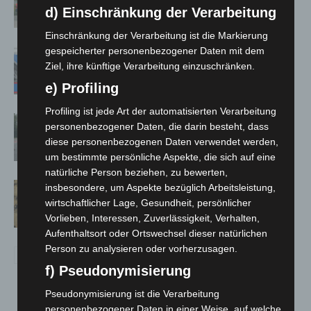
Notfallsanitäter starten beim Roten
d) Einschränkung der Verarbeitung
Kreuz
Einschränkung der Verarbeitung ist die Markierung
gespeicherter personenbezogener Daten mit dem
Mann läuft mit Hockeyschläger über
Ziel, ihre künftige Verarbeitung einzuschränken.
A7 – Polizei sucht Zeugen
e) Profiling
Profiling ist jede Art der automatisierten Verarbeitung
Hannover: Polizei stoppt 166
personenbezogener Daten, die darin besteht, dass
Trunkenheitsfahrten bei
diese personenbezogenen Daten verwendet werden,
Großkontrolle
um bestimmte persönliche Aspekte, die sich auf eine
natürliche Person beziehen, zu bewerten,
Hannover Klassik Open Air 2026:
insbesondere, um Aspekte bezüglich Arbeitsleistung,
Französische Oper im Maschpark
wirtschaftlicher Lage, Gesundheit, persönlicher
Vorlieben, Interessen, Zuverlässigkeit, Verhalten,
Aufenthaltsort oder Ortswechsel dieser natürlichen
Person zu analysieren oder vorherzusagen.
f) Pseudonymisierung
Pseudonymisierung ist die Verarbeitung
personenbezogener Daten in einer Weise, auf welche