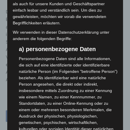
als auch für unsere Kunden und Geschäftspartner
einfach lesbar und verständlich sein. Um dies zu
Die Hälfte der maximalen Fördersumme von 500.000
gewährleisten, möchten wir vorab die verwendeten
Euro wird als Abschlag schnell nach Antragstellung
Begrifflichkeiten erläutern.
ausgezahlt. Die zweite Hälfte wird nach Auswertung aller
Wir verwenden in dieser Datenschutzerklärung unter
im Antragszeitraum eingehenden Anträge ausgezahlt.
anderem die folgenden Begriffe:
Sollte sich dabei herausstellen, dass die für die
a) personenbezogene Daten
Auszahlung benötigte Restsumme über den zur
Verfügung stehenden 100 Millionen Euro liegt, erfolgt
Personenbezogene Daten sind alle Informationen,
eine anteilige Kürzung. So wird sichergestellt, dass alle
die sich auf eine identifizierte oder identifizierbare
natürliche Person (im Folgenden "betroffene Person")
Anträge bearbeitet und alle Antragsteller im
beziehen. Als identifizierbar wird eine natürliche
Antragszeitraum gleichbehandelt werden können.
Person angesehen, die direkt oder indirekt,
insbesondere mittels Zuordnung zu einer Kennung
wie einem Namen, zu einer Kennnummer, zu
Standortdaten, zu einer Online-Kennung oder zu
einem oder mehreren besonderen Merkmalen, die
Ausdruck der physischen, physiologischen,
genetischen, psychischen, wirtschaftlichen,
kulturellen oder sozialen Identität dieser natürlichen