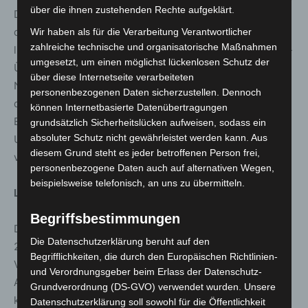
über die ihnen zustehenden Rechte aufgeklärt.
Dezember 2022 um mehr als 3.000 Euro über dem
doppelten Betrag im Zeitraum Juli bis Dezember 2021
Wir haben als für die Verarbeitung Verantwortlicher
zahlreiche technische und organisatorische Maßnahmen
liegen. Zugleich muss der Cashflow oder die Einnahmen-
umgesetzt, um einen möglichst lückenlosen Schutz der
Überschuss-Rechnung für den Zeitraum Juli bis
über diese Internetseite verarbeiteten
November 2022 mindestens einen Fehlbetrag in Höhe
personenbezogenen Daten sicherzustellen. Dennoch
der beantragten Hilfe aufweisen (mindestens 2.400
können Internetbasierte Datenübertragungen
Euro). Mit einem Antrag verpflichten sich die
grundsätzlich Sicherheitslücken aufweisen, sodass ein
absoluter Schutz nicht gewährleistet werden kann. Aus
Unternehmen, betriebsbedingte Kündigungen in 2023 zu
diesem Grund steht es jeder betroffenen Person frei,
vermeiden.
personenbezogene Daten auch auf alternativen Wegen,
beispielsweise telefonisch, an uns zu übermitteln.
Leistungsgrundlage
Begriffsbestimmungen
Der Ausgabenanstieg für Energie von Juli bis Dezember
Die Datenschutzerklärung beruht auf den
2022 geht über die Verdopplung der Ausgaben im
Begrifflichkeiten, die durch den Europäischen Richtlinien-
Vorjahreszeitraum hinaus. Bis zu 80 Prozent der
und Verordnungsgeber beim Erlass der Datenschutz-
Ausgaben, die über diese Verdoppelung hinausgehen,
Grundverordnung (DS-GVO) verwendet wurden. Unsere
können über den Hilfsfonds erstattet werden.
Datenschutzerklärung soll sowohl für die Öffentlichkeit