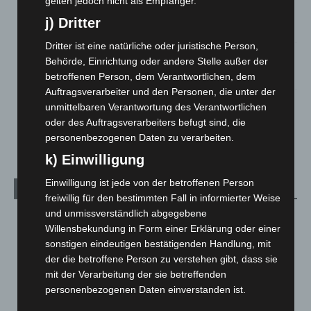
gelten jedoch nicht als Empfänger.
beschädigt
j) Dritter
5. August 2026
Dritter ist eine natürliche oder juristische Person,
Anklage nach Abschaltung von „Archetyp Market“ erhoben
Behörde, Einrichtung oder andere Stelle außer der
3. August 2026
betroffenen Person, dem Verantwortlichen, dem
Auftragsverarbeiter und den Personen, die unter der
Hannover: Polizei stoppt 166 Trunkenheitsfahrten bei
unmittelbaren Verantwortung des Verantwortlichen
Großkontrolle
oder des Auftragsverarbeiters befugt sind, die
2. August 2026
personenbezogenen Daten zu verarbeiten.
k) Einwilligung
Einwilligung ist jede von der betroffenen Person
Kategorien
freiwillig für den bestimmten Fall in informierter Weise
und unmissverständlich abgegebene
Blaulicht
2.798
Willensbekundung in Form einer Erklärung oder einer
Corona-News
712
sonstigen eindeutigen bestätigenden Handlung, mit
der die betroffene Person zu verstehen gibt, dass sie
Hannover und Region
5.036
mit der Verarbeitung der sie betreffenden
Langenhagen und Ortsteile
3.250
personenbezogenen Daten einverstanden ist.
Leserbriefe
1