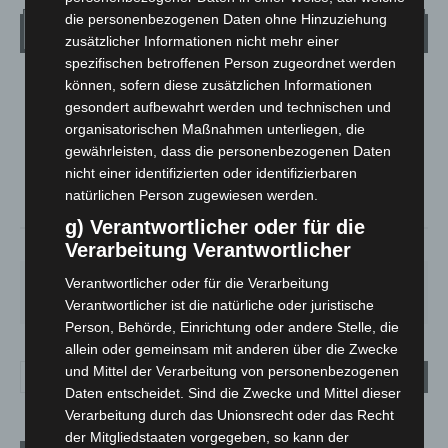
die personenbezogenen Daten ohne Hinzuziehung
Wetter
zusätzlicher Informationen nicht mehr einer
spezifischen betroffenen Person zugeordnet werden
können, sofern diese zusätzlichen Informationen
LANGENHAGEN
gesondert aufbewahrt werden und technischen und
Mäßig Bewölkt
organisatorischen Maßnahmen unterliegen, die
°
16.8
°
gewährleisten, dass die personenbezogenen Daten
C
16.4
nicht einer identifizierten oder identifizierbaren
°
14.9
natürlichen Person zugewiesen werden.
g) Verantwortlicher oder für die
78%
3m/s
26%
Verarbeitung Verantwortlicher
FR.
SA.
SO.
MO.
DI.
Verantwortlicher oder für die Verarbeitung
21
°
26
°
32
°
30
°
24
°
Verantwortlicher ist die natürliche oder juristische
Person, Behörde, Einrichtung oder andere Stelle, die
allein oder gemeinsam mit anderen über die Zwecke
und Mittel der Verarbeitung von personenbezogenen
Daten entscheidet. Sind die Zwecke und Mittel dieser
Verarbeitung durch das Unionsrecht oder das Recht
der Mitgliedstaaten vorgegeben, so kann der