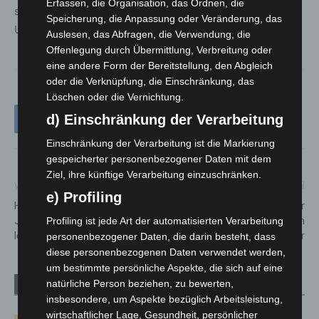
Erfassen, die Organisation, das Ordnen, die
sie das Verkehrs- und Mobilitätsverhalten im gesamten
Speicherung, die Anpassung oder Veränderung, das
Umfeld verändern können.
Auslesen, das Abfragen, die Verwendung, die
Offenlegung durch Übermittlung, Verbreitung oder
eine andere Form der Bereitstellung, den Abgleich
oder die Verknüpfung, die Einschränkung, das
Löschen oder die Vernichtung.
d) Einschränkung der Verarbeitung
Einschränkung der Verarbeitung ist die Markierung
gespeicherter personenbezogener Daten mit dem
Ziel, ihre künftige Verarbeitung einzuschränken.
Vorheriger Artikel
Nächster Artikel
e) Profiling
Hannover-Herrenhausen: 18-
IdeenExpo 2026 zieht über
Jährige bei Angriff
400.000 Besucher nach
Profiling ist jede Art der automatisierten Verarbeitung
lebensgefährlich verletzt
Hannover
personenbezogener Daten, die darin besteht, dass
diese personenbezogenen Daten verwendet werden,
um bestimmte persönliche Aspekte, die sich auf eine
natürliche Person beziehen, zu bewerten,
Verwandte Artikel
Mehr vom Autor
insbesondere, um Aspekte bezüglich Arbeitsleistung,
wirtschaftlicher Lage, Gesundheit, persönlicher