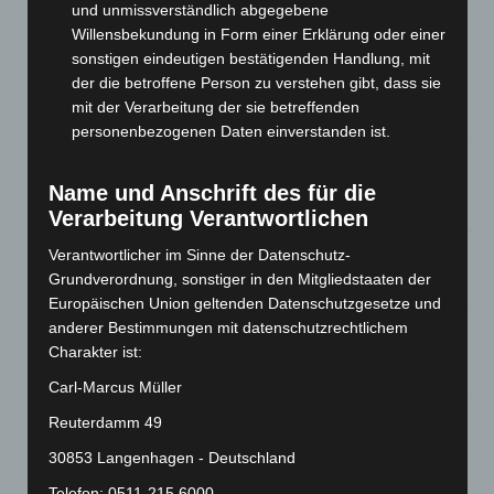
eingedämmt
und unmissverständlich abgegebene
6. August 2026
Willensbekundung in Form einer Erklärung oder einer
sonstigen eindeutigen bestätigenden Handlung, mit
Region Hannover: 21 neue Notfallsanitäter starten beim
der die betroffene Person zu verstehen gibt, dass sie
Roten Kreuz
mit der Verarbeitung der sie betreffenden
5. August 2026
personenbezogenen Daten einverstanden ist.
Mann läuft mit Hockeyschläger über A7 – Polizei sucht
Zeugen
Name und Anschrift des für die
5. August 2026
Verarbeitung Verantwortlichen
Verantwortlicher im Sinne der Datenschutz-
Celle: Mensch stirbt bei Bagger-Unfall auf Baustelle
Grundverordnung, sonstiger in den Mitgliedstaaten der
5. August 2026
Europäischen Union geltenden Datenschutzgesetze und
Gasleitung bei McDonald’s-Umbau in Langenhagen
anderer Bestimmungen mit datenschutzrechtlichem
beschädigt
Charakter ist:
5. August 2026
Carl-Marcus Müller
Reuterdamm 49
Anklage nach Abschaltung von „Archetyp Market“ erhoben
3. August 2026
30853 Langenhagen - Deutschland
Telefon: 0511-215 6000