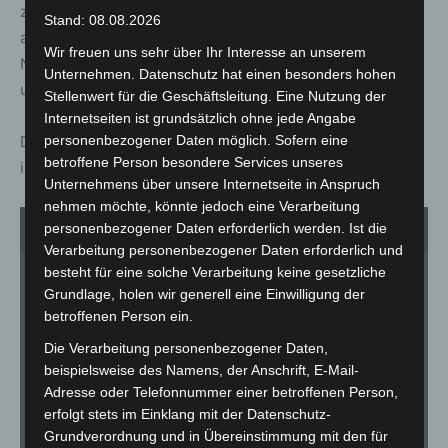
zeitlich begrenzt nutzen dürfen. Ziel ist es, Dauerparker
Stand: 08.08.2026
aus dem Wohngebiet fernzuhalten. Auch Vor- und
Wir freuen uns sehr über Ihr Interesse an unserem
Nachteile einer solchen Regelung wurden vorgestellt
Unternehmen. Datenschutz hat einen besonders hohen
und diskutiert.
Stellenwert für die Geschäftsleitung. Eine Nutzung der
Internetseiten ist grundsätzlich ohne jede Angabe
personenbezogener Daten möglich. Sofern eine
Die gesammelten Hinweise aus der Veranstaltung sollen
betroffene Person besondere Services unseres
in die weitere Planung einfließen.
Unternehmens über unsere Internetseite in Anspruch
nehmen möchte, könnte jedoch eine Verarbeitung
personenbezogener Daten erforderlich werden. Ist die
1
von 3
Verarbeitung personenbezogener Daten erforderlich und
besteht für eine solche Verarbeitung keine gesetzliche
Grundlage, holen wir generell eine Einwilligung der
betroffenen Person ein.
Die Verarbeitung personenbezogener Daten,
beispielsweise des Namens, der Anschrift, E-Mail-
Adresse oder Telefonnummer einer betroffenen Person,
erfolgt stets im Einklang mit der Datenschutz-
Grundverordnung und in Übereinstimmung mit den für