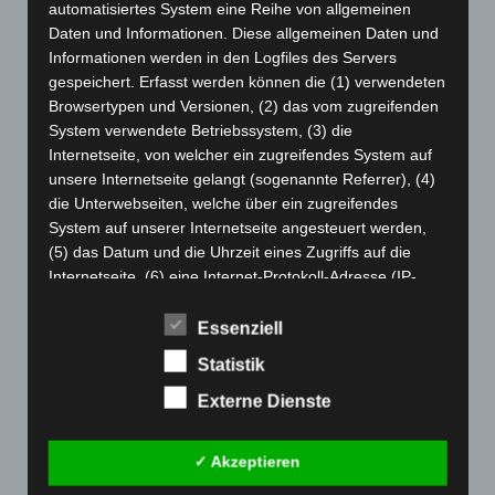
Februar 2024
(103)
automatisiertes System eine Reihe von allgemeinen
Daten und Informationen. Diese allgemeinen Daten und
Januar 2024
(111)
Informationen werden in den Logfiles des Servers
Dezember 2023
(130)
gespeichert. Erfasst werden können die (1) verwendeten
November 2023
(130)
Browsertypen und Versionen, (2) das vom zugreifenden
System verwendete Betriebssystem, (3) die
Oktober 2023
(114)
Internetseite, von welcher ein zugreifendes System auf
September 2023
(133)
unsere Internetseite gelangt (sogenannte Referrer), (4)
August 2023
(134)
die Unterwebseiten, welche über ein zugreifendes
System auf unserer Internetseite angesteuert werden,
Juli 2023
(118)
(5) das Datum und die Uhrzeit eines Zugriffs auf die
Juni 2023
(142)
Internetseite, (6) eine Internet-Protokoll-Adresse (IP-
Adresse), (7) der Internet-Service-Provider des
Mai 2023
(139)
zugreifenden Systems und (8) sonstige ähnliche Daten
Essenziell
April 2023
(155)
und Informationen, die der Gefahrenabwehr im Falle von
Statistik
März 2023
(174)
Angriffen auf unsere informationstechnologischen
Systeme dienen.
Externe Dienste
Februar 2023
(154)
Bei der Nutzung dieser allgemeinen Daten und
Januar 2023
(140)
Informationen ziehen wird keine Rückschlüsse auf die
✓ Akzeptieren
Dezember 2022
(130)
betroffene Person. Diese Informationen werden vielmehr