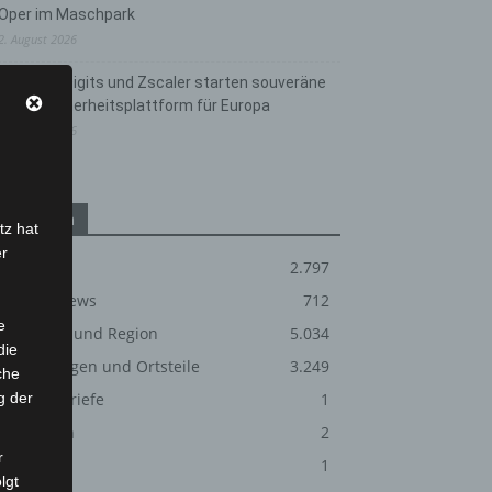
Oper im Maschpark
2. August 2026
Schwarz Digits und Zscaler starten souveräne
Cloud-Sicherheitsplattform für Europa
2. August 2026
Kategorien
tz hat
er
Blaulicht
2.797
Corona-News
712
e
Hannover und Region
5.034
die
Langenhagen und Ortsteile
3.249
che
g der
Leserbriefe
1
Menschen
2
r
Über uns
1
lgt