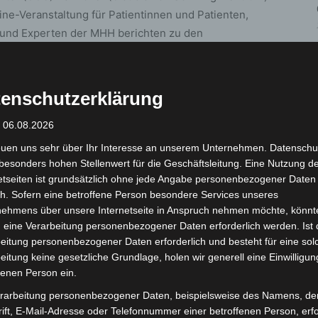
ine-Veranstaltung für Patientinnen und Patienten,
 und Experten der MHH berichten zu den
 und Nachsorge. Dabei stehen die Aufgaben und
elpunkt:
enschutzerklärung
 Studien mit neuen Medikamenten teilnehmen und wie
? Welche Vorteile bietet der Nachsorgepass in
: 06.08.2026
rbliche Krebserkrankungen – kommen sie häufiger vor
euen uns sehr über Ihr Interesse an unserem Unternehmen. Datenschu
Patienten psychoonkologische Angebote in
besonders hohen Stellenwert für die Geschäftsleitung. Eine Nutzung d
etseiten ist grundsätzlich ohne jede Angabe personenbezogener Daten
olle des Onkologischen Zentrums im Spitzenzentrum
h. Sofern eine betroffene Person besondere Services unseres
 bei Tumoren des Magen-Darm Traktes, Knochen und
nehmens über unsere Internetseite in Anspruch nehmen möchte, könnt
 beim Lungenkarzinom. Über eine Chatfunktion
 eine Verarbeitung personenbezogener Daten erforderlich werden. Ist 
e-Veranstaltung Fragen zu stellen.
eitung personenbezogener Daten erforderlich und besteht für eine sol
eitung keine gesetzliche Grundlage, holen wir generell eine Einwilligun
fenen Person ein.
e
rarbeitung personenbezogener Daten, beispielsweise des Namens, de
ift, E-Mail-Adresse oder Telefonnummer einer betroffenen Person, erfo
 über Live-Event Microsoft Teams statt. Eine Teilnahme