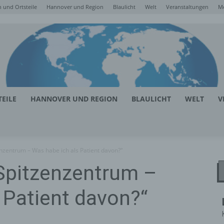
 und Ortsteile
Hannover und Region
Blaulicht
Welt
Veranstaltungen
M
EILE
HANNOVER UND REGION
BLAULICHT
WELT
V
nzentrum – Was habe ich als Patient davon?“
Spitzenzentrum –
 Patient davon?“