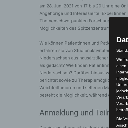
am 28. Juni 2021 von 17 bis 20 Uhr eine Onl
Angehörige und Interessierte. Expertinnen
Themenschwerpunkten Forschung, Therapie
Möglichkeiten des Spitzenzentrums im Mitt
Dat
Wie können Patientinnen und Patienten an
erfahren sie von Studienaktivitäten im CCC
Stand
Niedersachsen aus hausärztlicher Sicht? E
Wir fr
als gedacht? Wie finden Patientinnen und 
einen 
Intern
Niedersachsen? Darüber hinaus wird zur R
möglic
berichtet sowie zu Therapiemöglichkeiten
Unter
Weichteiltumoren und seltenen Mutationen
jedoch
besteht die Möglichkeit, während der Onlin
Verarb
Verarb
betrof
Anmeldung und Teilnahm
Die Ve
Anschr
Die Veranstaltung ist kostenfrei und findet