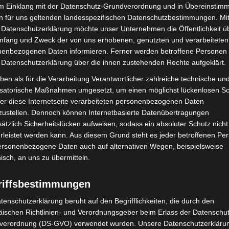
im Einklang mit der Datenschutz-Grundverordnung und in Übereinstim
h. Anmeldungen per E-Mail
n für uns geltenden landesspezifischen Datenschutzbestimmungen. Mit
.de
mit dem Betreff „Onkologisches Spitzenzentrum“.
 Datenschutzerklärung möchte unser Unternehmen die Öffentlichkeit ü
mfang und Zweck der von uns erhobenen, genutzten und verarbeiteten
enbezogenen Daten informieren. Ferner werden betroffene Personen 
gramm unter
https://www.mhh.de/ccc-hannover-
 Datenschutzerklärung über die ihnen zustehenden Rechte aufgeklärt.
veranstaltung
ben als für die Verarbeitung Verantwortlicher zahlreiche technische un
isatorische Maßnahmen umgesetzt, um einen möglichst lückenlosen S
er diese Internetseite verarbeiteten personenbezogenen Daten
zustellen. Dennoch können Internetbasierte Datenübertragungen
ätzlich Sicherheitslücken aufweisen, sodass ein absoluter Schutz nicht
leistet werden kann. Aus diesem Grund steht es jeder betroffenen Pe
personenbezogene Daten auch auf alternativen Wegen, beispielsweise
nisch, an uns zu übermitteln.
Nächster Artikel
riffsbestimmungen
Sie fragen – die Präventionsexperten der Polizei
tenschutzerklärung beruht auf den Begrifflichkeiten, die durch den
antworten
ischen Richtlinien- und Verordnungsgeber beim Erlass der Datenschut
verordnung (DS-GVO) verwendet wurden. Unsere Datenschutzerklärun