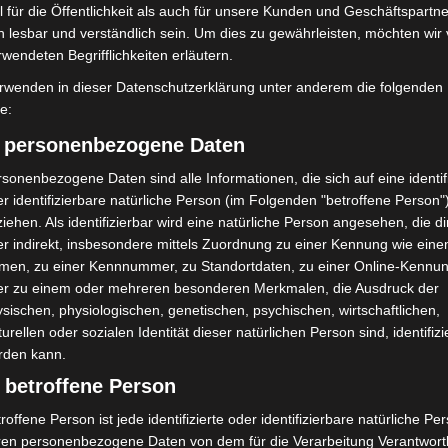
 für die Öffentlichkeit als auch für unsere Kunden und Geschäftspartne
h lesbar und verständlich sein. Um dies zu gewährleisten, möchten wir
rwendeten Begrifflichkeiten erläutern.
rwenden in dieser Datenschutzerklärung unter anderem die folgenden
fe:
) personenbezogene Daten
sonenbezogene Daten sind alle Informationen, die sich auf eine identifi
r identifizierbare natürliche Person (im Folgenden "betroffene Person"
iehen. Als identifizierbar wird eine natürliche Person angesehen, die di
mit Hockeyschläger über
Hannover: Polizei stoppt 166
r indirekt, insbesondere mittels Zuordnung zu einer Kennung wie ein
i sucht Zeugen
Trunkenheitsfahrten bei
men, zu einer Kennnummer, zu Standortdaten, zu einer Online-Kennu
Großkontrolle
er zu einem oder mehreren besonderen Merkmalen, die Ausdruck der
sischen, physiologischen, genetischen, psychischen, wirtschaftlichen,
turellen oder sozialen Identität dieser natürlichen Person sind, identifizi
rden kann.
 betroffene Person
roffene Person ist jede identifizierte oder identifizierbare natürliche Pe
ren personenbezogene Daten von dem für die Verarbeitung Verantwort