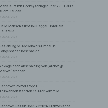
Mann läuft mit Hockeyschläger über A7 – Polizei
sucht Zeugen
5. August 2026
Celle: Mensch stirbt bei Bagger-Unfall auf
Baustelle
5. August 2026
Gasleitung bei McDonald’s-Umbau in
Langenhagen beschädigt
5. August 2026
Anklage nach Abschaltung von „Archetyp
Market“ erhoben
3. August 2026
Hannover: Polizei stoppt 166
Trunkenheitsfahrten bei Großkontrolle
2. August 2026
Hannover Klassik Open Air 2026: Französische