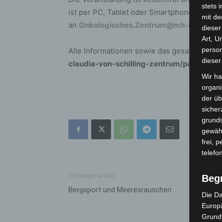
stets 
ist per PC, Tablet oder Smartphone möglic
mit de
an
Onkologisches.Zentrum@mh-hannover
dieser
Art, U
person
Alle Informationen sowie das gesamte Pro
dieser
claudia-von-schilling-zentrum/patienten
Wir ha
organ
der üb
sicher
grunds
gewähr
frei, 
telefo
Vorheriger Artikel
Beg
Bergsport und Meeresrauschen
Die Da
Europä
Grund