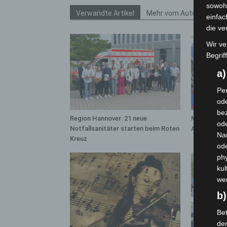
sowohl
Verwandte Artikel
Mehr vom Autor
einfac
die ve
Wir ve
Begrif
a
Per
ode
bez
Region Hannover: 21 neue
Mann läuft 
ode
Notfallsanitäter starten beim Roten
A7 – Polize
Na
Kreuz
od
phy
kul
we
b)
Bet
de