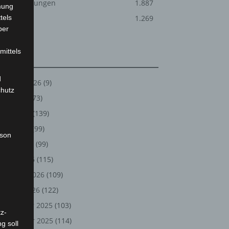
Veranstaltungen
1.887
mung
tels
Welt
1.269
ber
mittels
Archiv
d
August 2026
(9)
chutz
Juli 2026
(73)
Juni 2026
(139)
Mai 2026
(99)
rson
April 2026
(99)
März 2026
(115)
Februar 2026
(109)
Januar 2026
(122)
Dezember 2025
(103)
z-
November 2025
(114)
g soll