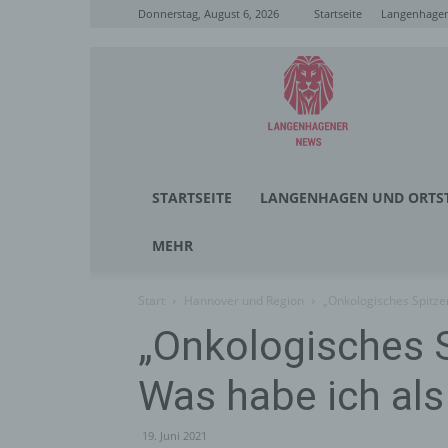
Donnerstag, August 6, 2026
Startseite
Langenhagen
Langenhagener
News
STARTSEITE
LANGENHAGEN UND ORTST
MEHR
Start
Hannover und Region
„Onkologisches Spitze
„Onkologisches 
Was habe ich als
19. Juni 2021