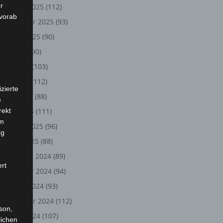
r
Oktober 2025
(112)
 vorab
September 2025
(93)
August 2025
(90)
Juli 2025
(90)
Juni 2025
(103)
Mai 2025
(112)
zierte
April 2025
(88)
)
rekt
März 2025
(111)
em
Februar 2025
(96)
ng
Januar 2025
(88)
Dezember 2024
(89)
ert
November 2024
(94)
Oktober 2024
(93)
September 2024
(112)
rson,
August 2024
(107)
lichen