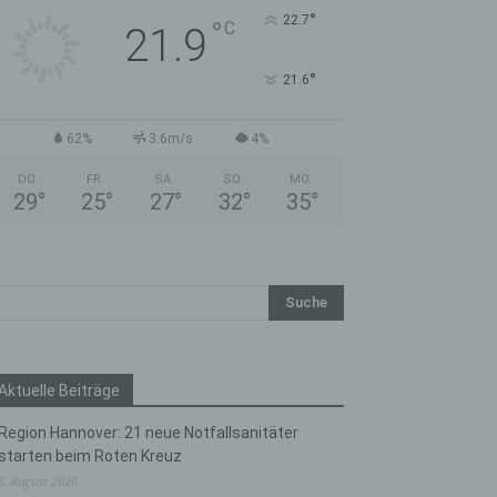
°
22.7
°
C
21.9
°
21.6
62%
3.6m/s
4%
DO.
FR.
SA.
SO.
MO.
29
°
25
°
27
°
32
°
35
°
Aktuelle Beiträge
Region Hannover: 21 neue Notfallsanitäter
starten beim Roten Kreuz
5. August 2026