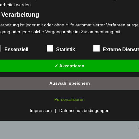
arbeitet werden.
eben
Videochat
 Verarbeitung
arbeitung ist jeder mit oder ohne Hilfe automatisierter Verfahren ausge
rgang oder jede solche Vorgangsreihe im Zusammenhang mit
rsonenbezogenen Daten wie das Erheben, das Erfassen, die Organisat
s Ordnen, die Speicherung, die Anpassung oder Veränderung, das Aus
Essenziell
Statistik
Externe Dienst
 Abfragen, die Verwendung, die Offenlegung durch Übermittlung, Verb
r eine andere Form der Bereitstellung, den Abgleich oder die Verknüp
✓ Akzeptieren
 Einschränkung, das Löschen oder die Vernichtung.
) Einschränkung der Verarbeitung
Auswahl speichern
schränkung der Verarbeitung ist die Markierung gespeicherter
sonenbezogener Daten mit dem Ziel, ihre künftige Verarbeitung
Personalisieren
nzuschränken.
 Profiling
Impressum
|
Datenschutzbedingungen
filing ist jede Art der automatisierten Verarbeitung personenbezogener
ten, die darin besteht, dass diese personenbezogenen Daten verwend
den, um bestimmte persönliche Aspekte, die sich auf eine natürliche 