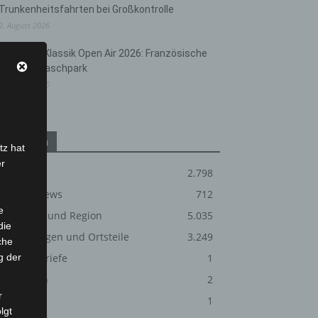
Trunkenheitsfahrten bei Großkontrolle
2. August 2026
Hannover Klassik Open Air 2026: Französische
Oper im Maschpark
2. August 2026
Kategorien
tz hat
er
Blaulicht
2.798
Corona-News
712
e
Hannover und Region
5.035
die
Langenhagen und Ortsteile
3.249
che
g der
Leserbriefe
1
Menschen
2
r
Über uns
1
lgt