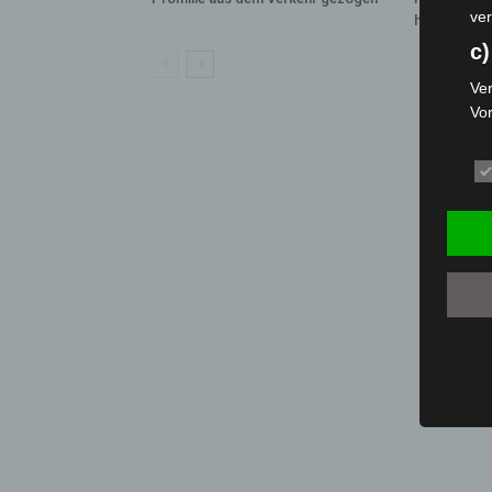
ver
hautnah erl
c)
Ver
Vo
pe
da
das
ode
die
d
Ein
per
ei
e)
Pro
Da
wer