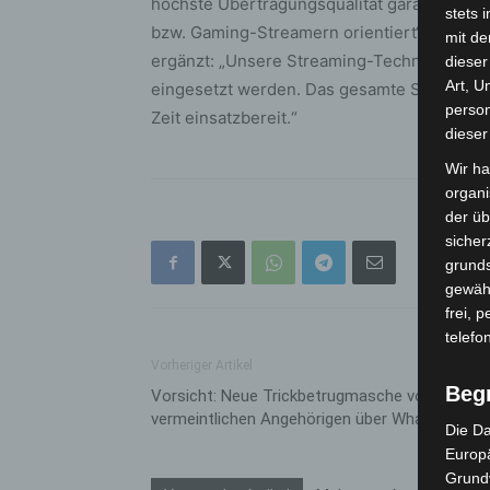
höchste Übertragungsqualität garantiert. 
stets 
bzw. Gaming-Streamern orientiert“, erklärt 
mit de
ergänzt: „Unsere Streaming-Technik kann ni
dieser
Art, U
eingesetzt werden. Das gesamte Studio passt
person
Zeit einsatzbereit.“
dieser
Wir ha
organ
der üb
sicher
grunds
gewähr
frei, 
telefo
Vorheriger Artikel
Beg
Vorsicht: Neue Trickbetrugmasche von
vermeintlichen Angehörigen über WhatsApp
Die Da
Europä
Grund