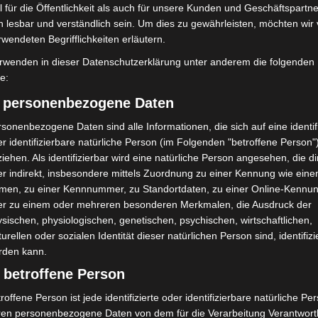
 für die Öffentlichkeit als auch für unsere Kunden und Geschäftspartne
h lesbar und verständlich sein. Um dies zu gewährleisten, möchten wir
rwendeten Begrifflichkeiten erläutern.
rwenden in dieser Datenschutzerklärung unter anderem die folgenden
fe:
) personenbezogene Daten
sonenbezogene Daten sind alle Informationen, die sich auf eine identifi
r identifizierbare natürliche Person (im Folgenden "betroffene Person"
bei McDonald’s-Umbau in
Hannover Klassik Open Air 2026:
iehen. Als identifizierbar wird eine natürliche Person angesehen, die di
n beschädigt
Französische Oper im Maschpark
r indirekt, insbesondere mittels Zuordnung zu einer Kennung wie ein
men, zu einer Kennnummer, zu Standortdaten, zu einer Online-Kennu
er zu einem oder mehreren besonderen Merkmalen, die Ausdruck der
sischen, physiologischen, genetischen, psychischen, wirtschaftlichen,
turellen oder sozialen Identität dieser natürlichen Person sind, identifizi
rden kann.
 betroffene Person
roffene Person ist jede identifizierte oder identifizierbare natürliche Pe
ile Langenhagen 2026:
Polizei Langenhagen testet
ren personenbezogene Daten von dem für die Verarbeitung Verantwort
uerwehr und Rettung
Aufnahme von Anzeigen per