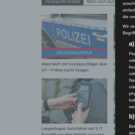
Verwandte Artikel
Mehr vom Autor
sowohl
einfac
die ve
Wir ve
Begrif
a
Per
ode
Mann läuft mit Hockeyschläger über
Gasleitung 
bez
A7 – Polizei sucht Zeugen
Langenhage
ode
Na
od
phy
kul
we
b)
Bet
Langenhagen: Autofahrer mit 3,17
Blaulichtme
de
Promille aus dem Verkehr gezogen
Polizei, Fe