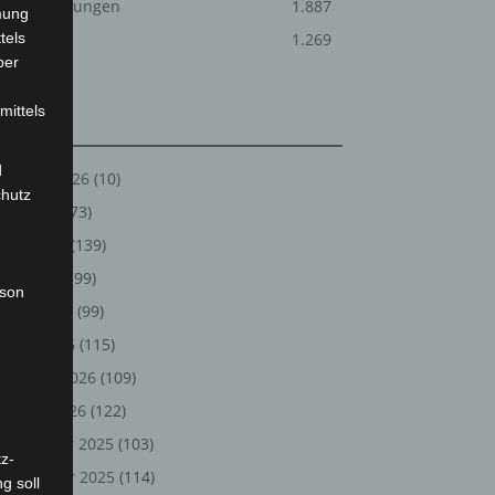
Veranstaltungen
1.887
mung
tels
Welt
1.269
ber
mittels
Archiv
d
August 2026
(10)
chutz
Juli 2026
(73)
Juni 2026
(139)
Mai 2026
(99)
rson
April 2026
(99)
März 2026
(115)
Februar 2026
(109)
Januar 2026
(122)
Dezember 2025
(103)
z-
November 2025
(114)
g soll