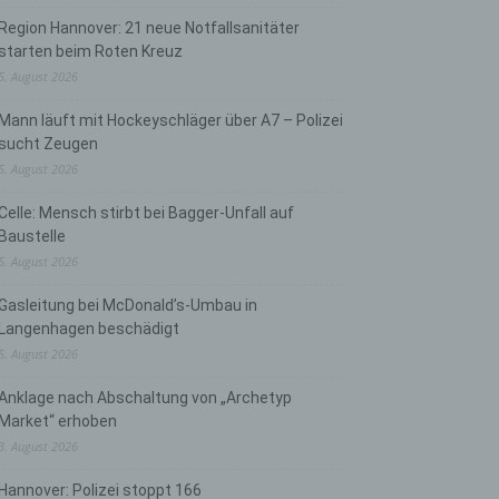
Region Hannover: 21 neue Notfallsanitäter
starten beim Roten Kreuz
5. August 2026
Mann läuft mit Hockeyschläger über A7 – Polizei
sucht Zeugen
5. August 2026
Celle: Mensch stirbt bei Bagger-Unfall auf
Baustelle
5. August 2026
Gasleitung bei McDonald’s-Umbau in
Langenhagen beschädigt
5. August 2026
Anklage nach Abschaltung von „Archetyp
Market“ erhoben
3. August 2026
Hannover: Polizei stoppt 166