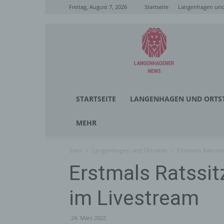
Freitag, August 7, 2026
Startseite
Langenhagen und 
Langenhagener
News
STARTSEITE
LANGENHAGEN UND ORTST
MEHR
Start
Langenhagen und Ortsteile
Erstmals Ratssi
Erstmals Ratssi
im Livestream
24. März 2022