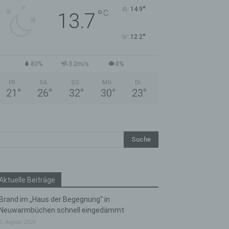
°
14.9
°
C
13.7
°
12.2
83%
3.2m/s
8%
FR.
SA.
SO.
MO.
DI.
21
°
26
°
32
°
30
°
23
°
Aktuelle Beiträge
Brand im „Haus der Begegnung“ in
Neuwarmbüchen schnell eingedämmt
6. August 2026