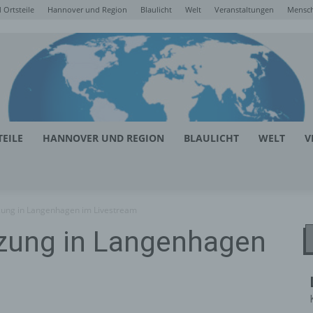
Ortsteile
Hannover und Region
Blaulicht
Welt
Veranstaltungen
Mensc
EILE
HANNOVER UND REGION
BLAULICHT
WELT
V
tzung in Langenhagen im Livestream
tzung in Langenhagen