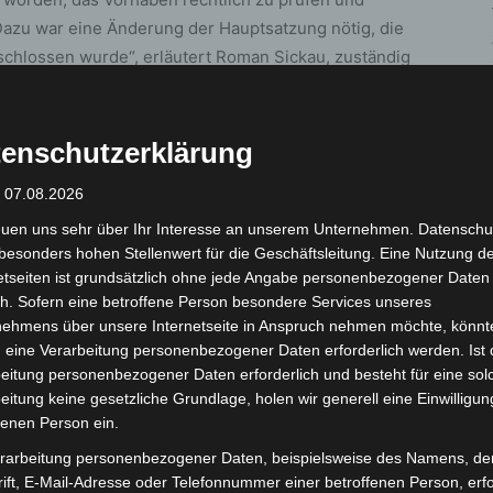
azu war eine Änderung der Hauptsatzung nötig, die
schlossen wurde“, erläutert Roman Sickau, zuständig
altung. „Mit dieser neuen Möglichkeit werde die
nd die Einwohnerinnen und Einwohner können
en teilhaben“. Der gefasste Beschluss bezieht sich
enschutzerklärung
 nicht jedoch auf die Speicherung zum späteren
: 07.08.2026
euen uns sehr über Ihr Interesse an unserem Unternehmen. Datenschu
besonders hohen Stellenwert für die Geschäftsleitung. Eine Nutzung d
nd eventuell ausgenommen
etseiten ist grundsätzlich ohne jede Angabe personenbezogener Daten
h. Sofern eine betroffene Person besondere Services unseres
neben dem nichtöffentlichen Teil einer Sitzung auch
nehmens über unsere Internetseite in Anspruch nehmen möchte, könnt
 eine Verarbeitung personenbezogener Daten erforderlich werden. Ist 
tunde, sowie Redebeiträge von Ratsmitgliedern, die
eitung personenbezogener Daten erforderlich und besteht für eine sol
eitung keine gesetzliche Grundlage, holen wir generell eine Einwilligun
fenen Person ein.
rtragung hat sich die Stadt Langenhagen unter
rarbeitung personenbezogener Daten, beispielsweise des Namens, de
 lassen. „Wir verwenden Standard-Equipment, das die
ift, E-Mail-Adresse oder Telefonnummer einer betroffenen Person, erfo