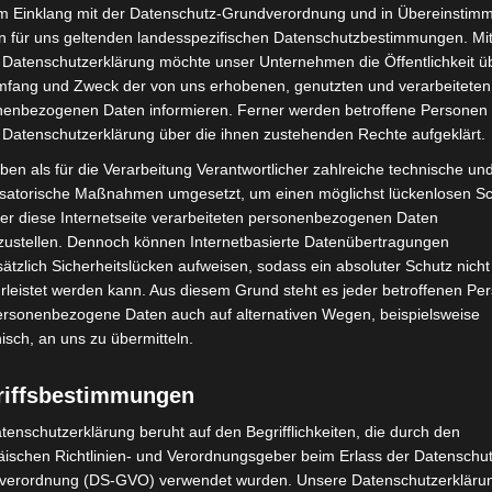
Dabei haben wir uns auch an erfolgreichen YouTube-
im Einklang mit der Datenschutz-Grundverordnung und in Übereinstim
Chief Digital Officer der Stadt René Glembotzky, und
n für uns geltenden landesspezifischen Datenschutzbestimmungen. Mit
cht nur für Ratssitzungen, sondern universell
 Datenschutzerklärung möchte unser Unternehmen die Öffentlichkeit ü
mfang und Zweck der von uns erhobenen, genutzten und verarbeiteten
 in einen Rollkoffer und ist innerhalb von kürzester
enbezogenen Daten informieren. Ferner werden betroffene Personen 
 Datenschutzerklärung über die ihnen zustehenden Rechte aufgeklärt.
ben als für die Verarbeitung Verantwortlicher zahlreiche technische un
isatorische Maßnahmen umgesetzt, um einen möglichst lückenlosen S
er diese Internetseite verarbeiteten personenbezogenen Daten
zustellen. Dennoch können Internetbasierte Datenübertragungen
ätzlich Sicherheitslücken aufweisen, sodass ein absoluter Schutz nicht
leistet werden kann. Aus diesem Grund steht es jeder betroffenen Pe
personenbezogene Daten auch auf alternativen Wegen, beispielsweise
nisch, an uns zu übermitteln.
Nächster Artikel
riffsbestimmungen
Auch Langenhagener Feuerwehr unterstützt bei
der Flüchtlingshilfe
tenschutzerklärung beruht auf den Begrifflichkeiten, die durch den
ischen Richtlinien- und Verordnungsgeber beim Erlass der Datenschut
verordnung (DS-GVO) verwendet wurden. Unsere Datenschutzerklärun