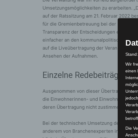
Umsetzungsmöglichkeiten zu erarbeiten. „D
auf der Ratssitzung am 21. Februar 2022 be
für die Gremienbetreuung bei der Stadtverw
Transparenz der Entscheidungen erhöht u
einfacher an den kommunalpolitischen Them
Dat
auf die Liveübertragung der Veranstaltung,
Stand
Ansehen der Aufnahmen.
Wir fr
einen 
Einzelne Redebeiträge si
Intern
möglic
Ausgenommen von dieser Übertragung sind 
Unter
jedoch
die Einwohnerinnen- und Einwohner-Frages
Verarb
deren Übertragung nicht zustimmen.
Verarb
betrof
Bei der technischen Umsetzung der Liveübe
Die Ve
anderem von Branchenexperten inspirieren
Anschr