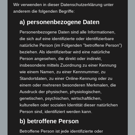
Wir verwenden in dieser Datenschutzerklärung unter
Brand im „Haus der Begegnung“ in Neuwarmbüchen schnell
anderem die folgenden Begriffe:
eingedämmt
a) personenbezogene Daten
6. August 2026
Personenbezogene Daten sind alle Informationen,
Region Hannover: 21 neue Notfallsanitäter starten beim
die sich auf eine identifizierte oder identifizierbare
Roten Kreuz
natürliche Person (im Folgenden "betroffene Person")
5. August 2026
beziehen. Als identifizierbar wird eine natürliche
Person angesehen, die direkt oder indirekt,
Mann läuft mit Hockeyschläger über A7 – Polizei sucht
insbesondere mittels Zuordnung zu einer Kennung
Zeugen
wie einem Namen, zu einer Kennnummer, zu
5. August 2026
Standortdaten, zu einer Online-Kennung oder zu
einem oder mehreren besonderen Merkmalen, die
Celle: Mensch stirbt bei Bagger-Unfall auf Baustelle
Ausdruck der physischen, physiologischen,
5. August 2026
genetischen, psychischen, wirtschaftlichen,
kulturellen oder sozialen Identität dieser natürlichen
Gasleitung bei McDonald’s-Umbau in Langenhagen
Person sind, identifiziert werden kann.
beschädigt
5. August 2026
b) betroffene Person
Betroffene Person ist jede identifizierte oder
Anklage nach Abschaltung von „Archetyp Market“ erhoben