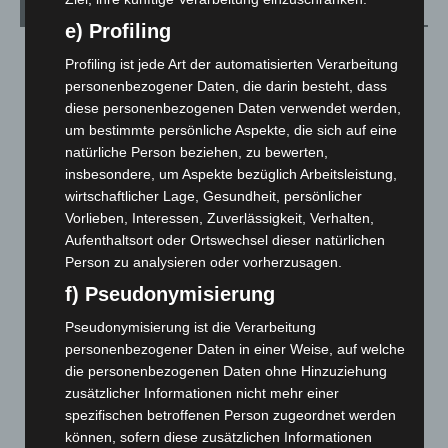
Archiv
e) Profiling
August 2026
(12)
Profiling ist jede Art der automatisierten Verarbeitung
Juli 2026
(73)
personenbezogener Daten, die darin besteht, dass
diese personenbezogenen Daten verwendet werden,
Juni 2026
(139)
um bestimmte persönliche Aspekte, die sich auf eine
Mai 2026
(99)
natürliche Person beziehen, zu bewerten,
April 2026
(99)
insbesondere, um Aspekte bezüglich Arbeitsleistung,
wirtschaftlicher Lage, Gesundheit, persönlicher
März 2026
(115)
Vorlieben, Interessen, Zuverlässigkeit, Verhalten,
Februar 2026
(109)
Aufenthaltsort oder Ortswechsel dieser natürlichen
Person zu analysieren oder vorherzusagen.
Januar 2026
(122)
f) Pseudonymisierung
Dezember 2025
(103)
November 2025
(114)
Pseudonymisierung ist die Verarbeitung
personenbezogener Daten in einer Weise, auf welche
Oktober 2025
(112)
die personenbezogenen Daten ohne Hinzuziehung
September 2025
(93)
zusätzlicher Informationen nicht mehr einer
August 2025
(90)
spezifischen betroffenen Person zugeordnet werden
können, sofern diese zusätzlichen Informationen
Juli 2025
(90)