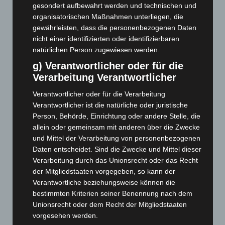
gesondert aufbewahrt werden und technischen und
Juni 2025
(103)
organisatorischen Maßnahmen unterliegen, die
gewährleisten, dass die personenbezogenen Daten
Mai 2025
(112)
nicht einer identifizierten oder identifizierbaren
April 2025
(88)
natürlichen Person zugewiesen werden.
März 2025
(111)
g) Verantwortlicher oder für die
Februar 2025
(96)
Verarbeitung Verantwortlicher
Januar 2025
(88)
Verantwortlicher oder für die Verarbeitung
Dezember 2024
(89)
Verantwortlicher ist die natürliche oder juristische
Person, Behörde, Einrichtung oder andere Stelle, die
November 2024
(94)
allein oder gemeinsam mit anderen über die Zwecke
Oktober 2024
(93)
und Mittel der Verarbeitung von personenbezogenen
September 2024
(112)
Daten entscheidet. Sind die Zwecke und Mittel dieser
Verarbeitung durch das Unionsrecht oder das Recht
August 2024
(107)
der Mitgliedstaaten vorgegeben, so kann der
Juli 2024
(89)
Verantwortliche beziehungsweise können die
bestimmten Kriterien seiner Benennung nach dem
Juni 2024
(107)
Unionsrecht oder dem Recht der Mitgliedstaaten
Mai 2024
(149)
vorgesehen werden.
April 2024
(102)