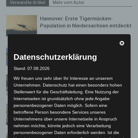
Verwandte Artikel
Mehr vom Autor
Hannover: Erste Tigermücken-
Population in Niedersachsen entdeckt
Mann läuft mit Hockeyschläger über
A7 – Polizei sucht Zeugen
Datenschutzerklärung
Stand: 07.08.2026
Gasleitung bei McDonald’s-Umbau in
Wir freuen uns sehr über Ihr Interesse an unserem
Langenhagen beschädigt
Unternehmen. Datenschutz hat einen besonders hohen
Stellenwert für die Geschäftsleitung. Eine Nutzung der
Internetseiten ist grundsätzlich ohne jede Angabe
personenbezogener Daten möglich. Sofern eine
Langenhagen: Autofahrer mit 3,17
betroffene Person besondere Services unseres
Promille aus dem Verkehr gezogen
Unternehmens über unsere Internetseite in Anspruch
nehmen möchte, könnte jedoch eine Verarbeitung
personenbezogener Daten erforderlich werden. Ist die
Blaulichtmeile Langenhagen 2026: