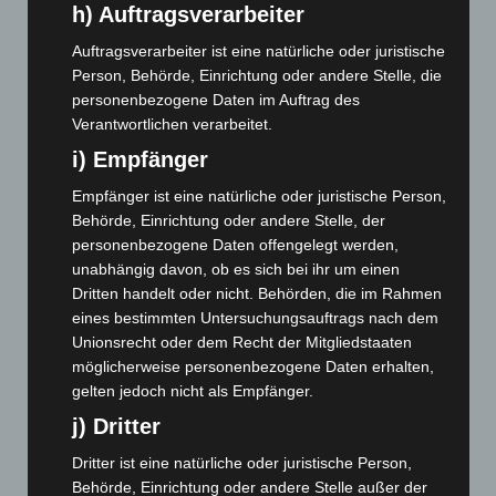
h) Auftragsverarbeiter
März 2024
(103)
Auftragsverarbeiter ist eine natürliche oder juristische
Februar 2024
(103)
Person, Behörde, Einrichtung oder andere Stelle, die
Januar 2024
(111)
personenbezogene Daten im Auftrag des
Verantwortlichen verarbeitet.
Dezember 2023
(130)
i) Empfänger
November 2023
(130)
Empfänger ist eine natürliche oder juristische Person,
Oktober 2023
(114)
Behörde, Einrichtung oder andere Stelle, der
September 2023
(133)
personenbezogene Daten offengelegt werden,
August 2023
(134)
unabhängig davon, ob es sich bei ihr um einen
Dritten handelt oder nicht. Behörden, die im Rahmen
Juli 2023
(118)
eines bestimmten Untersuchungsauftrags nach dem
Juni 2023
(142)
Unionsrecht oder dem Recht der Mitgliedstaaten
Mai 2023
(139)
möglicherweise personenbezogene Daten erhalten,
gelten jedoch nicht als Empfänger.
April 2023
(155)
j) Dritter
März 2023
(174)
Februar 2023
(154)
Dritter ist eine natürliche oder juristische Person,
Behörde, Einrichtung oder andere Stelle außer der