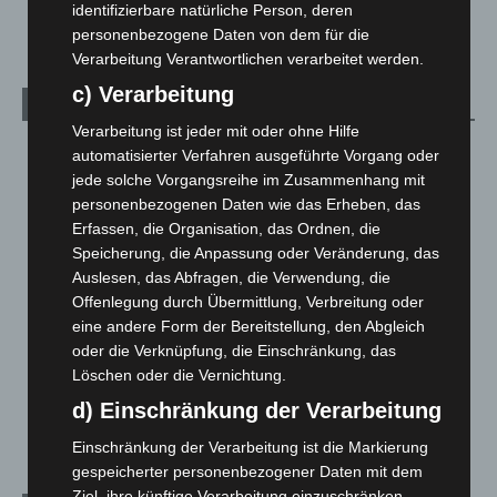
identifizierbare natürliche Person, deren
3. August 2026
personenbezogene Daten von dem für die
Verarbeitung Verantwortlichen verarbeitet werden.
c) Verarbeitung
Kategorien
Verarbeitung ist jeder mit oder ohne Hilfe
Blaulicht
2.799
automatisierter Verfahren ausgeführte Vorgang oder
jede solche Vorgangsreihe im Zusammenhang mit
Corona-News
712
personenbezogenen Daten wie das Erheben, das
Hannover und Region
5.037
Erfassen, die Organisation, das Ordnen, die
Langenhagen und Ortsteile
3.250
Speicherung, die Anpassung oder Veränderung, das
Auslesen, das Abfragen, die Verwendung, die
Leserbriefe
1
Offenlegung durch Übermittlung, Verbreitung oder
Menschen
2
eine andere Form der Bereitstellung, den Abgleich
Über uns
1
oder die Verknüpfung, die Einschränkung, das
Löschen oder die Vernichtung.
Veranstaltungen
1.887
d) Einschränkung der Verarbeitung
Welt
1.270
Einschränkung der Verarbeitung ist die Markierung
gespeicherter personenbezogener Daten mit dem
Ziel, ihre künftige Verarbeitung einzuschränken.