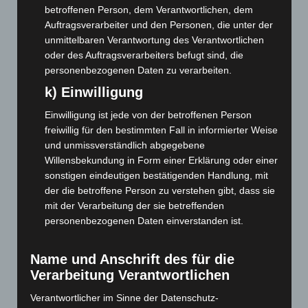
Januar 2023
(140)
betroffenen Person, dem Verantwortlichen, dem
Dezember 2022
(130)
Auftragsverarbeiter und den Personen, die unter der
unmittelbaren Verantwortung des Verantwortlichen
November 2022
(167)
oder des Auftragsverarbeiters befugt sind, die
Oktober 2022
(166)
personenbezogenen Daten zu verarbeiten.
September 2022
(205)
k) Einwilligung
August 2022
(166)
Einwilligung ist jede von der betroffenen Person
Juli 2022
(133)
freiwillig für den bestimmten Fall in informierter Weise
Juni 2022
(167)
und unmissverständlich abgegebene
Willensbekundung in Form einer Erklärung oder einer
Mai 2022
(177)
sonstigen eindeutigen bestätigenden Handlung, mit
April 2022
(198)
der die betroffene Person zu verstehen gibt, dass sie
mit der Verarbeitung der sie betreffenden
März 2022
(221)
personenbezogenen Daten einverstanden ist.
Februar 2022
(189)
Januar 2022
(190)
Name und Anschrift des für die
Dezember 2021
(204)
Verarbeitung Verantwortlichen
November 2021
(215)
Verantwortlicher im Sinne der Datenschutz-