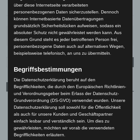
°
18.8
über diese Internetseite verarbeiteten
personenbezogenen Daten sicherzustellen. Dennoch
können Internetbasierte Datenübertragungen
59%
3.9m/s
77%
grundsätzlich Sicherheitslücken aufweisen, sodass ein
absoluter Schutz nicht gewährleistet werden kann. Aus
FR.
SA.
SO.
MO.
DI.
21
°
26
°
32
°
31
°
23
°
diesem Grund steht es jeder betroffenen Person frei,
personenbezogene Daten auch auf alternativen Wegen,
beispielsweise telefonisch, an uns zu übermitteln.
Begriffsbestimmungen
Die Datenschutzerklärung beruht auf den
Begrifflichkeiten, die durch den Europäischen Richtlinien-
Aktuelle Beiträge
und Verordnungsgeber beim Erlass der Datenschutz-
Niedersachsen: Feuerwehrkräfte kehren nach
Grundverordnung (DS-GVO) verwendet wurden. Unsere
Waldbrandeinsatz aus Spanien zurück
Datenschutzerklärung soll sowohl für die Öffentlichkeit
7. August 2026
als auch für unsere Kunden und Geschäftspartner
einfach lesbar und verständlich sein. Um dies zu
Hannover: Erste Tigermücken-Population in Niedersachsen
gewährleisten, möchten wir vorab die verwendeten
entdeckt
Begrifflichkeiten erläutern.
7. August 2026