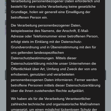
Verarbeitung personenbezogener Daten erforderlich und
Polizei, Feuerwehr und Rettung
besteht für eine solche Verarbeitung keine gesetzliche
hautnah erleben
Grundlage, holen wir generell eine Einwilligung der
betroffenen Person ein.
Polizei Langenhagen testet Aufnahme
Die Verarbeitung personenbezogener Daten,
von Anzeigen per Videochat
beispielsweise des Namens, der Anschrift, E-Mail-
Adresse oder Telefonnummer einer betroffenen Person,
erfolgt stets im Einklang mit der Datenschutz-
Grundverordnung und in Übereinstimmung mit den für
uns geltenden landesspezifischen
Datenschutzbestimmungen. Mittels dieser
Datenschutzerklärung möchte unser Unternehmen die
Öffentlichkeit über Art, Umfang und Zweck der von uns
Wetter
erhobenen, genutzten und verarbeiteten
personenbezogenen Daten informieren. Ferner werden
betroffene Personen mittels dieser Datenschutzerklärung
LANGENHAGEN
über die ihnen zustehenden Rechte aufgeklärt.
Überwiegend Bewölkt
Wir haben als für die Verarbeitung Verantwortlicher
°
21.7
°
zahlreiche technische und organisatorische Maßnahmen
C
21
umgesetzt, um einen möglichst lückenlosen Schutz der