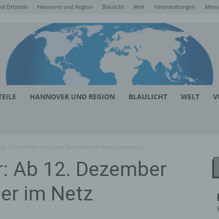
d Ortsteile
Hannover und Region
Blaulicht
Welt
Veranstaltungen
Mens
EILE
HANNOVER UND REGION
BLAULICHT
WELT
V
12. Dezember sind zwei Betreiber im Netz unterwegs
: Ab 12. Dezember
ber im Netz