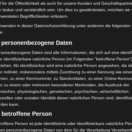
 für die Öffentlichkeit als auch für unsere Kunden und Geschäftspartne
h lesbar und verständlich sein. Um dies zu gewährleisten, möchten wir
rwendeten Begrifflichkeiten erläutern.
rwenden in dieser Datenschutzerklärung unter anderem die folgenden
fe:
) personenbezogene Daten
sonenbezogene Daten sind alle Informationen, die sich auf eine identifi
Turbobaustelle startet
Niedersachsen: Feuerwehrkräfte
r identifizierbare natürliche Person (im Folgenden "betroffene Person"
annover-West und
kehren nach Waldbrandeinsatz aus
iehen. Als identifizierbar wird eine natürliche Person angesehen, die di
Spanien zurück
r indirekt, insbesondere mittels Zuordnung zu einer Kennung wie ein
men, zu einer Kennnummer, zu Standortdaten, zu einer Online-Kennu
er zu einem oder mehreren besonderen Merkmalen, die Ausdruck der
sischen, physiologischen, genetischen, psychischen, wirtschaftlichen,
turellen oder sozialen Identität dieser natürlichen Person sind, identifizi
rden kann.
 betroffene Person
roffene Person ist jede identifizierte oder identifizierbare natürliche Pe
aus der Begegnung“ in
Region Hannover: 21 neue
ren personenbezogene Daten von dem für die Verarbeitung Verantwort
hen schnell
Notfallsanitäter starten beim Roten