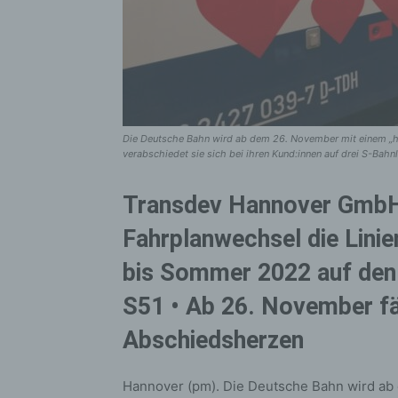
Die Deutsche Bahn wird ab dem 26. November mit einem „h
verabschiedet sie sich bei ihren Kund:innen auf drei S-Bah
Transdev Hannover GmbH
Fahrplanwechsel die Linie
bis Sommer 2022 auf den 
S51 • Ab 26. November fä
Abschiedsherzen
Hannover (pm). Die Deutsche Bahn wird ab 