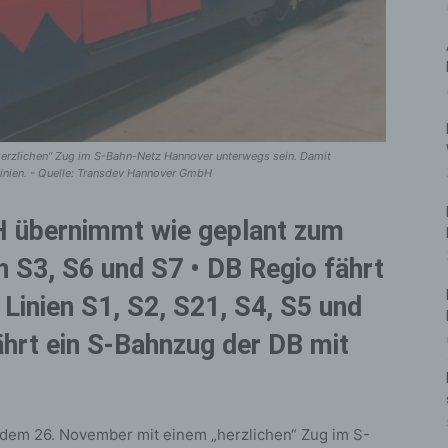
erzlichen“ Zug im S-Bahn-Netz Hannover unterwegs sein. Damit
nlinien. - Quelle: Transdev Hannover GmbH
 übernimmt wie geplant zum
n S3, S6 und S7 •
DB Regio fährt
Linien S1, S2, S21, S4, S5 und
hrt ein S-Bahnzug der DB mit
dem 26. November mit einem „herzlichen“ Zug im S-