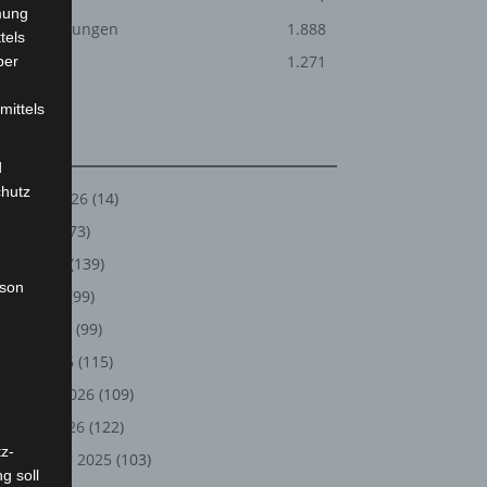
mung
Veranstaltungen
1.888
tels
Welt
1.271
ber
mittels
Archiv
d
chutz
August 2026
(14)
Juli 2026
(73)
Juni 2026
(139)
rson
Mai 2026
(99)
April 2026
(99)
März 2026
(115)
Februar 2026
(109)
Januar 2026
(122)
z-
Dezember 2025
(103)
g soll