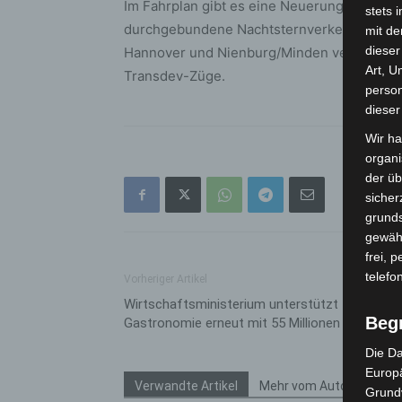
Im Fahrplan gibt es eine Neuerung. Der bi
stets 
durchgebundene Nachtsternverkehr wird a
mit de
dieser
Hannover und Nienburg/Minden verkehren 
Art, U
Transdev-Züge.
person
dieser
Wir ha
organ
der üb
sicher
grunds
gewähr
frei, 
telefo
Vorheriger Artikel
Wirtschaftsministerium unterstützt
Beg
Gastronomie erneut mit 55 Millionen Euro
Die Da
Europä
Verwandte Artikel
Mehr vom Autor
Grund