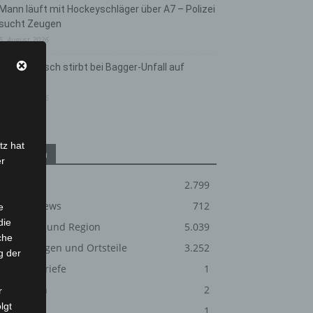
Mann läuft mit Hockeyschläger über A7 – Polizei
sucht Zeugen
5. August 2026
Celle: Mensch stirbt bei Bagger-Unfall auf
Baustelle
5. August 2026
tz hat
Kategorien
er
Blaulicht
2.799
Corona-News
712
e
die
Hannover und Region
5.039
che
Langenhagen und Ortsteile
3.252
g der
Leserbriefe
1
Menschen
2
r
lgt
Über uns
1