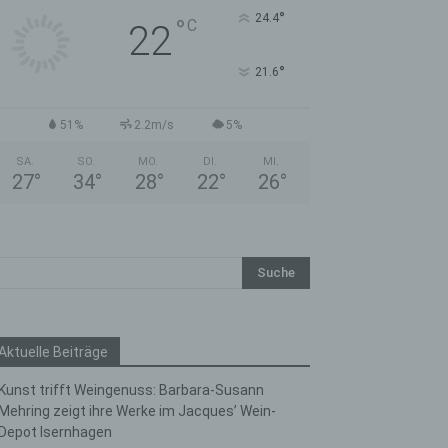
°
24.4
°
C
22
°
21.6
51%
2.2m/s
5%
SA.
SO.
MO.
DI.
MI.
27
°
34
°
28
°
22
°
26
°
Aktuelle Beiträge
Kunst trifft Weingenuss: Barbara-Susann
Mehring zeigt ihre Werke im Jacques’ Wein-
Depot Isernhagen