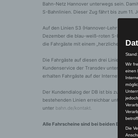
Bahn-Netz Hannover unterwegs sein. Damit 
S-Bahnlinien. Dieser Zug fährt bis zum 11.
Auf den Linien S3 (Hannover-Lehrte–Hildes
Dezember die blau-weiß-roten S-Bahnzüge
Dat
die Fahrgäste mit einem „herzlichen“ Zug b
Stand
Die Fahrgäste auf diesen drei Linien können
Wir fr
Kundenservice der Transdev unter
info@sb
einen 
erhalten Fahrgäste auf der Internetseite
www
Intern
möglic
Unter
Der Kundendialog der DB ist bis zum Somme
jedoch
bestehenden Linien erreichbar unter 0511 
Verarb
unter
bahn.de/kontakt.
Verarb
betrof
Alle Fahrscheine sind bei beiden Betreibern
Die Ve
Anschr