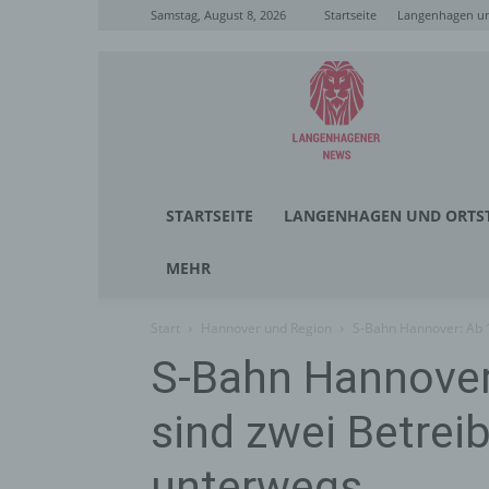
Samstag, August 8, 2026
Startseite
Langenhagen un
Langenhagener
News
STARTSEITE
LANGENHAGEN UND ORTST
MEHR
Start
Hannover und Region
S-Bahn Hannover: Ab 
S-Bahn Hannover
sind zwei Betrei
unterwegs