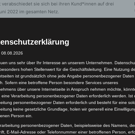
verabschiedet sie sich bei ihren Kund*innen auf drei
 Juni 2022 im gesamten Netz.
heim), S6 und S7 (Hannover–Celle) werden ab 12.
 der Transdev Hannover GmbH fahren. Hier werden
enschutzerklärung
egrüßt.
: 08.08.2026
 sich dann mit all ihren Anliegen an den
euen uns sehr über Ihr Interesse an unserem Unternehmen. Datenschu
ahn-hannover.de
wenden. Weitere Informationen
besonders hohen Stellenwert für die Geschäftsleitung. Eine Nutzung d
.sbahn-hannover.de.
etseiten ist grundsätzlich ohne jede Angabe personenbezogener Daten
h. Sofern eine betroffene Person besondere Services unseres
nehmens über unsere Internetseite in Anspruch nehmen möchte, könnt
r 2022 weiterhin als Ansprechpartner für die
 eine Verarbeitung personenbezogener Daten erforderlich werden. Ist 
45901645 Stichwort „Nahverkehr“ oder im Internet
eitung personenbezogener Daten erforderlich und besteht für eine sol
eitung keine gesetzliche Grundlage, holen wir generell eine Einwilligun
fenen Person ein.
 gültig.
rarbeitung personenbezogener Daten, beispielsweise des Namens, de
ift, E-Mail-Adresse oder Telefonnummer einer betroffenen Person, erfo