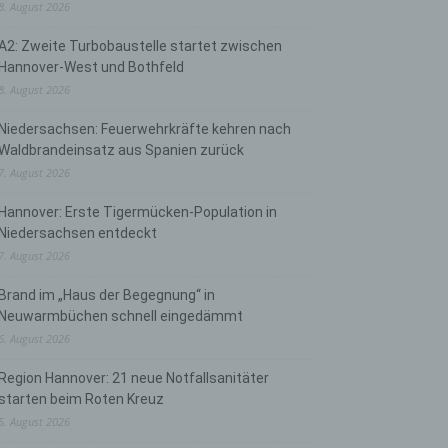
8. August 2026
A2: Zweite Turbobaustelle startet zwischen
Hannover-West und Bothfeld
8. August 2026
Niedersachsen: Feuerwehrkräfte kehren nach
Waldbrandeinsatz aus Spanien zurück
7. August 2026
Hannover: Erste Tigermücken-Population in
Niedersachsen entdeckt
7. August 2026
Brand im „Haus der Begegnung“ in
Neuwarmbüchen schnell eingedämmt
6. August 2026
Region Hannover: 21 neue Notfallsanitäter
starten beim Roten Kreuz
5. August 2026