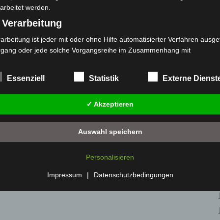
arbeitet werden.
t
Kreuz
 Verarbeitung
arbeitung ist jeder mit oder ohne Hilfe automatisierter Verfahren ausge
rgang oder jede solche Vorgangsreihe im Zusammenhang mit
rsonenbezogenen Daten wie das Erheben, das Erfassen, die Organisat
s Ordnen, die Speicherung, die Anpassung oder Veränderung, das Aus
Essenziell
Statistik
Externe Dienst
 Abfragen, die Verwendung, die Offenlegung durch Übermittlung, Verb
r eine andere Form der Bereitstellung, den Abgleich oder die Verknüp
✓ Akzeptieren
 Einschränkung, das Löschen oder die Vernichtung.
) Einschränkung der Verarbeitung
Auswahl speichern
schränkung der Verarbeitung ist die Markierung gespeicherter
sonenbezogener Daten mit dem Ziel, ihre künftige Verarbeitung
Personalisieren
nzuschränken.
 Profiling
Impressum
|
Datenschutzbedingungen
filing ist jede Art der automatisierten Verarbeitung personenbezogener
ten, die darin besteht, dass diese personenbezogenen Daten verwend
den, um bestimmte persönliche Aspekte, die sich auf eine natürliche 