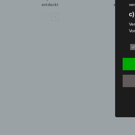
ver
entdeckt
eingedämm
c)
Ver
Vo
pe
da
das
ode
die
d
Ein
per
ei
e)
Pro
Da
wer