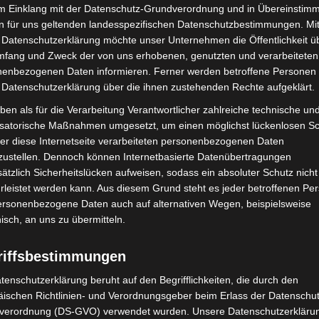
sherige zwischen Celle und Nienburg/Minden
im Einklang mit der Datenschutz-Grundverordnung und in Übereinstim
b 12. Dezember in Hannover Hbf gebrochen. Zwischen
n für uns geltenden landesspezifischen Datenschutzbestimmungen. Mit
 Datenschutzerklärung möchte unser Unternehmen die Öffentlichkeit ü
dann die DB-Züge, zwischen Hannover und Celle die
mfang und Zweck der von uns erhobenen, genutzten und verarbeiteten
enbezogenen Daten informieren. Ferner werden betroffene Personen 
 Datenschutzerklärung über die ihnen zustehenden Rechte aufgeklärt.
ben als für die Verarbeitung Verantwortlicher zahlreiche technische un
isatorische Maßnahmen umgesetzt, um einen möglichst lückenlosen S
er diese Internetseite verarbeiteten personenbezogenen Daten
zustellen. Dennoch können Internetbasierte Datenübertragungen
ätzlich Sicherheitslücken aufweisen, sodass ein absoluter Schutz nicht
leistet werden kann. Aus diesem Grund steht es jeder betroffenen Pe
personenbezogene Daten auch auf alternativen Wegen, beispielsweise
nisch, an uns zu übermitteln.
Nächster Artikel
Schwerpunkteinsatz im Kontext „Gewerbe“ in der
riffsbestimmungen
City von Hannover
tenschutzerklärung beruht auf den Begrifflichkeiten, die durch den
ischen Richtlinien- und Verordnungsgeber beim Erlass der Datenschut
verordnung (DS-GVO) verwendet wurden. Unsere Datenschutzerklärun