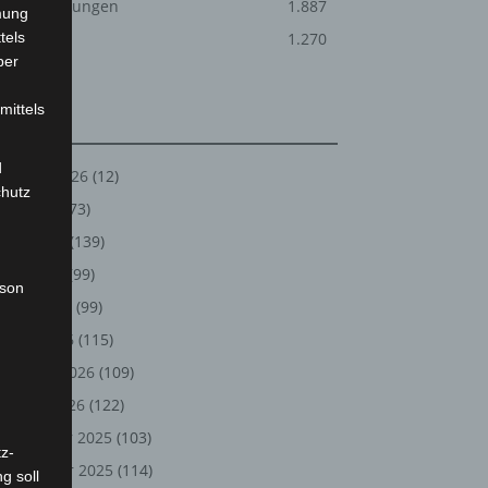
Veranstaltungen
1.887
mung
tels
Welt
1.270
ber
mittels
Archiv
d
August 2026
(12)
chutz
Juli 2026
(73)
Juni 2026
(139)
Mai 2026
(99)
rson
April 2026
(99)
März 2026
(115)
Februar 2026
(109)
Januar 2026
(122)
Dezember 2025
(103)
z-
November 2025
(114)
g soll