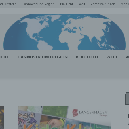
d Ortsteile
Hannover und Region
Blaulicht
Welt
Veranstaltungen
Mens
EILE
HANNOVER UND REGION
BLAULICHT
WELT
V