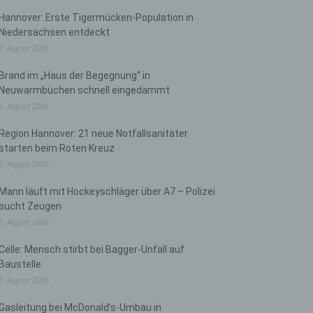
Hannover: Erste Tigermücken-Population in
Niedersachsen entdeckt
7. August 2026
Brand im „Haus der Begegnung“ in
Neuwarmbüchen schnell eingedämmt
6. August 2026
Region Hannover: 21 neue Notfallsanitäter
starten beim Roten Kreuz
5. August 2026
Mann läuft mit Hockeyschläger über A7 – Polizei
sucht Zeugen
5. August 2026
Celle: Mensch stirbt bei Bagger-Unfall auf
Baustelle
5. August 2026
Gasleitung bei McDonald’s-Umbau in