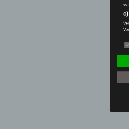
ver
c)
Ver
Vo
pe
da
das
ode
die
d
Ein
per
ei
e)
Pro
Da
wer