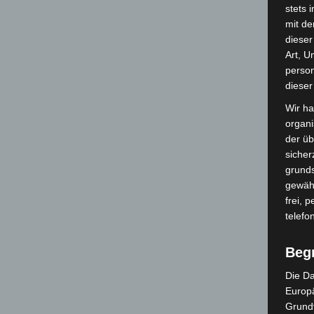
stets 
mit de
dieser
Art, U
person
dieser
Wir ha
organ
der üb
sicher
grunds
gewähr
frei, 
telefo
Beg
Die Da
Europä
Grund