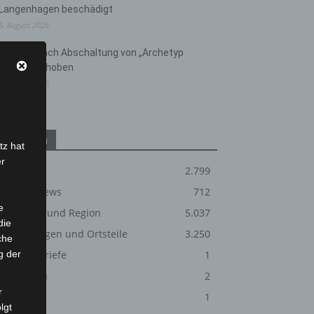
Langenhagen beschädigt
5. August 2026
Anklage nach Abschaltung von „Archetyp
Market“ erhoben
3. August 2026
Kategorien
tz hat
er
Blaulicht
2.799
Corona-News
712
e
Hannover und Region
5.037
die
Langenhagen und Ortsteile
3.250
che
g der
Leserbriefe
1
Menschen
2
r
Über uns
1
lgt