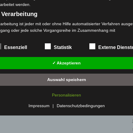
arbeitet werden.
 Verarbeitung
arbeitung ist jeder mit oder ohne Hilfe automatisierter Verfahren ausge
rgang oder jede solche Vorgangsreihe im Zusammenhang mit
rsonenbezogenen Daten wie das Erheben, das Erfassen, die Organisat
s Ordnen, die Speicherung, die Anpassung oder Veränderung, das Aus
Essenziell
Statistik
Externe Dienst
 Abfragen, die Verwendung, die Offenlegung durch Übermittlung, Verb
r eine andere Form der Bereitstellung, den Abgleich oder die Verknüp
✓ Akzeptieren
 Einschränkung, das Löschen oder die Vernichtung.
) Einschränkung der Verarbeitung
Auswahl speichern
schränkung der Verarbeitung ist die Markierung gespeicherter
sonenbezogener Daten mit dem Ziel, ihre künftige Verarbeitung
Personalisieren
nzuschränken.
 Profiling
Impressum
|
Datenschutzbedingungen
filing ist jede Art der automatisierten Verarbeitung personenbezogener
ten, die darin besteht, dass diese personenbezogenen Daten verwend
den, um bestimmte persönliche Aspekte, die sich auf eine natürliche 