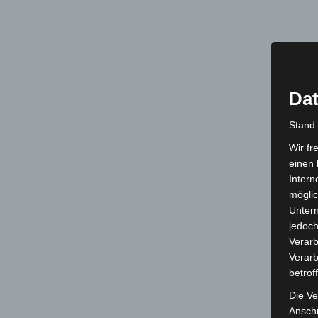
Dat
Stand
Wir fr
einen 
Intern
möglic
Unter
jedoch
Verarb
Verarb
betrof
Die Ve
Anschr