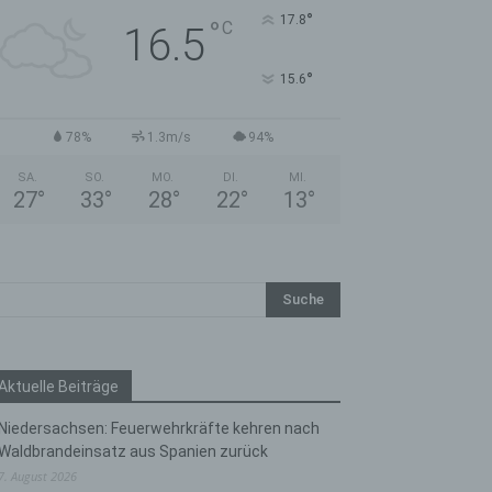
°
17.8
°
C
16.5
°
15.6
78%
1.3m/s
94%
SA.
SO.
MO.
DI.
MI.
27
°
33
°
28
°
22
°
13
°
Aktuelle Beiträge
Niedersachsen: Feuerwehrkräfte kehren nach
Waldbrandeinsatz aus Spanien zurück
7. August 2026