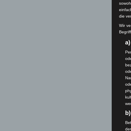
sowohl
einfac
die ve
Wir ve
Begrif
a
Per
ode
bez
ode
Na
od
phy
kul
we
b)
Bet
de