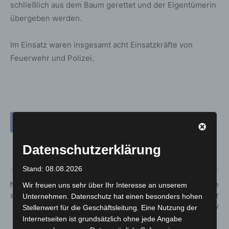
schließlich aus dem Baum gerettet und der Eigentümerin
übergeben werden.
Im Einsatz waren insgesamt acht Einsatzkräfte von
Feuerwehr und Polizei.
Datenschutzerklärung
Stand: 08.08.2026
Vorheriger Artikel
Nächster Artikel
Notruf 112: Qualifizierte Hilfe
Langenhagen: Angetrunkene
Wir freuen uns sehr über Ihr Interesse an unserem
am anderen Ende der Leitung
PKW-Fahrerin wird gegenüber
Unternehmen. Datenschutz hat einen besonders hohen
der Polizei aggressiv
Stellenwert für die Geschäftsleitung. Eine Nutzung der
Internetseiten ist grundsätzlich ohne jede Angabe