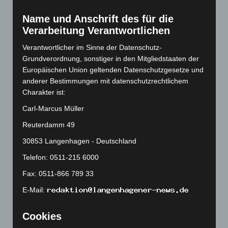
Februar 2023
(154)
Januar 2023
(140)
Name und Anschrift des für die
Verarbeitung Verantwortlichen
Dezember 2022
(130)
November 2022
(167)
Verantwortlicher im Sinne der Datenschutz-
Grundverordnung, sonstiger in den Mitgliedstaaten der
Oktober 2022
(166)
Europäischen Union geltenden Datenschutzgesetze und
September 2022
(205)
anderer Bestimmungen mit datenschutzrechtlichem
Charakter ist:
August 2022
(166)
Juli 2022
(133)
Carl-Marcus Müller
Juni 2022
(167)
Reuterdamm 49
Mai 2022
(177)
30853 Langenhagen - Deutschland
April 2022
(198)
Telefon: 0511-215 6000
März 2022
(221)
Fax: 0511-866 789 33
Februar 2022
(189)
E-Mail:
Januar 2022
(190)
Cookies
Dezember 2021
(204)