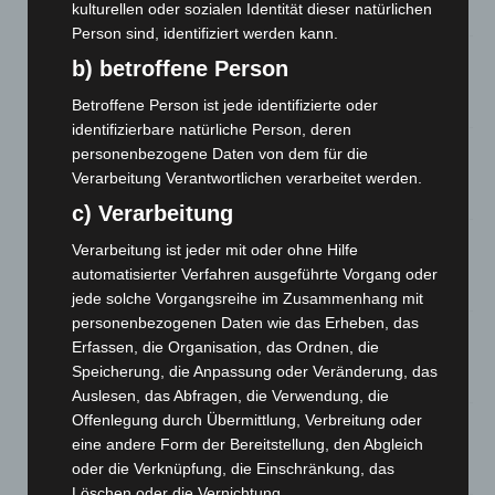
kulturellen oder sozialen Identität dieser natürlichen
8. August 2026
Person sind, identifiziert werden kann.
Niedersachsen: Feuerwehrkräfte kehren nach
b) betroffene Person
Waldbrandeinsatz aus Spanien zurück
7. August 2026
Betroffene Person ist jede identifizierte oder
identifizierbare natürliche Person, deren
Hannover: Erste Tigermücken-Population in Niedersachsen
personenbezogene Daten von dem für die
entdeckt
Verarbeitung Verantwortlichen verarbeitet werden.
7. August 2026
c) Verarbeitung
Brand im „Haus der Begegnung“ in Neuwarmbüchen schnell
Verarbeitung ist jeder mit oder ohne Hilfe
eingedämmt
automatisierter Verfahren ausgeführte Vorgang oder
6. August 2026
jede solche Vorgangsreihe im Zusammenhang mit
personenbezogenen Daten wie das Erheben, das
Region Hannover: 21 neue Notfallsanitäter starten beim
Erfassen, die Organisation, das Ordnen, die
Roten Kreuz
Speicherung, die Anpassung oder Veränderung, das
5. August 2026
Auslesen, das Abfragen, die Verwendung, die
Offenlegung durch Übermittlung, Verbreitung oder
Mann läuft mit Hockeyschläger über A7 – Polizei sucht
eine andere Form der Bereitstellung, den Abgleich
Zeugen
oder die Verknüpfung, die Einschränkung, das
5. August 2026
Löschen oder die Vernichtung.