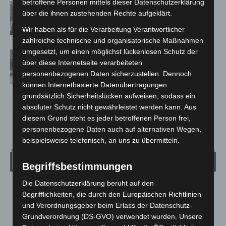
betroffene Personen mittels dieser Datenschutzerklärung
Celle: Mensch stirbt bei Bagger-Unfall
über die ihnen zustehenden Rechte aufgeklärt.
auf Baustelle
Wir haben als für die Verarbeitung Verantwortlicher
zahlreiche technische und organisatorische Maßnahmen
umgesetzt, um einen möglichst lückenlosen Schutz der
Gasleitung bei McDonald’s-Umbau in
über diese Internetseite verarbeiteten
Langenhagen beschädigt
personenbezogenen Daten sicherzustellen. Dennoch
können Internetbasierte Datenübertragungen
grundsätzlich Sicherheitslücken aufweisen, sodass ein
absoluter Schutz nicht gewährleistet werden kann. Aus
diesem Grund steht es jeder betroffenen Person frei,
personenbezogene Daten auch auf alternativen Wegen,
beispielsweise telefonisch, an uns zu übermitteln.
Wetter
Begriffsbestimmungen
Die Datenschutzerklärung beruht auf den
LANGENHAGEN
Begrifflichkeiten, die durch den Europäischen Richtlinien-
Klarer Himmel
und Verordnungsgeber beim Erlass der Datenschutz-
Grundverordnung (DS-GVO) verwendet wurden. Unsere
°
21.6
°
C