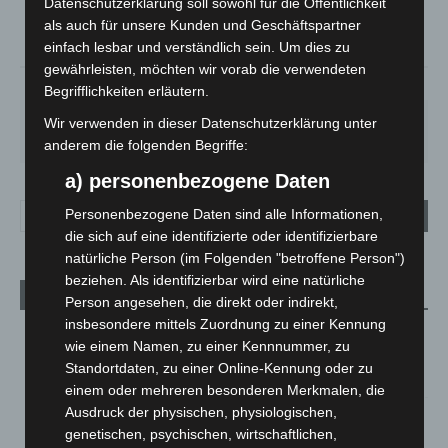
20.9
Datenschutzerklärung soll sowohl für die Öffentlichkeit
als auch für unsere Kunden und Geschäftspartner
°
20.5
einfach lesbar und verständlich sein. Um dies zu
gewährleisten, möchten wir vorab die verwendeten
51%
1.8m/s
2%
Begrifflichkeiten erläutern.
SA.
SO.
MO.
DI.
MI.
Wir verwenden in dieser Datenschutzerklärung unter
21
°
34
°
29
°
23
°
26
°
anderem die folgenden Begriffe:
a) personenbezogene Daten
Personenbezogene Daten sind alle Informationen,
die sich auf eine identifizierte oder identifizierbare
natürliche Person (im Folgenden "betroffene Person")
beziehen. Als identifizierbar wird eine natürliche
Aktuelle Beiträge
Person angesehen, die direkt oder indirekt,
insbesondere mittels Zuordnung zu einer Kennung
Kunst trifft Weingenuss: Barbara-Susann Mehring zeigt ihre
wie einem Namen, zu einer Kennnummer, zu
Werke im Jacques’ Wein-Depot Isernhagen
Standortdaten, zu einer Online-Kennung oder zu
8. August 2026
einem oder mehreren besonderen Merkmalen, die
Ausdruck der physischen, physiologischen,
A2: Zweite Turbobaustelle startet zwischen Hannover-West
genetischen, psychischen, wirtschaftlichen,
und Bothfeld