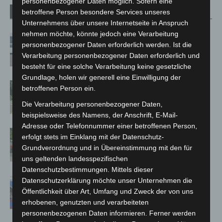
personenbezogener Daten möglich. Sofern eine
betroffene Person besondere Services unseres
Verwandte Artikel
Mehr vom Autor
Unternehmens über unsere Internetseite in Anspruch
nehmen möchte, könnte jedoch eine Verarbeitung
Niedersachsen: Feuerwehrkräfte
personenbezogener Daten erforderlich werden. Ist die
kehren nach Waldbrandeinsatz aus
Verarbeitung personenbezogener Daten erforderlich und
Spanien zurück
besteht für eine solche Verarbeitung keine gesetzliche
Grundlage, holen wir generell eine Einwilligung der
Brand im „Haus der Begegnung“ in
betroffenen Person ein.
Neuwarmbüchen schnell eingedämmt
Die Verarbeitung personenbezogener Daten,
beispielsweise des Namens, der Anschrift, E-Mail-
Adresse oder Telefonnummer einer betroffenen Person,
Region Hannover: 21 neue
erfolgt stets im Einklang mit der Datenschutz-
Notfallsanitäter starten beim Roten
Grundverordnung und in Übereinstimmung mit den für
Kreuz
uns geltenden landesspezifischen
Datenschutzbestimmungen. Mittels dieser
Mann läuft mit Hockeyschläger über
Datenschutzerklärung möchte unser Unternehmen die
A7 – Polizei sucht Zeugen
Öffentlichkeit über Art, Umfang und Zweck der von uns
erhobenen, genutzten und verarbeiteten
personenbezogenen Daten informieren. Ferner werden