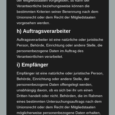
August 2025
(90)
der Mitgliedstaaten vorgegeben, so kann der
Verantwortliche beziehungsweise können die
Juli 2025
(90)
bestimmten Kriterien seiner Benennung nach dem
Juni 2025
(103)
Unionsrecht oder dem Recht der Mitgliedstaaten
Mai 2025
(112)
vorgesehen werden.
h) Auftragsverarbeiter
April 2025
(88)
März 2025
(111)
Auftragsverarbeiter ist eine natürliche oder juristische
Person, Behörde, Einrichtung oder andere Stelle, die
Februar 2025
(96)
personenbezogene Daten im Auftrag des
Januar 2025
(88)
Verantwortlichen verarbeitet.
Dezember 2024
(89)
i) Empfänger
November 2024
(94)
Empfänger ist eine natürliche oder juristische Person,
Oktober 2024
(93)
Behörde, Einrichtung oder andere Stelle, der
September 2024
(112)
personenbezogene Daten offengelegt werden,
unabhängig davon, ob es sich bei ihr um einen
August 2024
(107)
Dritten handelt oder nicht. Behörden, die im Rahmen
Juli 2024
(89)
eines bestimmten Untersuchungsauftrags nach dem
Unionsrecht oder dem Recht der Mitgliedstaaten
Juni 2024
(107)
möglicherweise personenbezogene Daten erhalten,