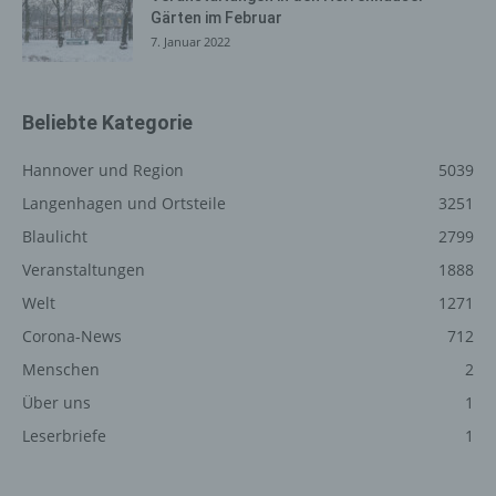
Internetseite, von welcher ein zugreifendes System auf
Gärten im Februar
unsere Internetseite gelangt (sogenannte Referrer), (4)
7. Januar 2022
die Unterwebseiten, welche über ein zugreifendes
System auf unserer Internetseite angesteuert werden,
(5) das Datum und die Uhrzeit eines Zugriffs auf die
Beliebte Kategorie
Internetseite, (6) eine Internet-Protokoll-Adresse (IP-
Adresse), (7) der Internet-Service-Provider des
Hannover und Region
5039
zugreifenden Systems und (8) sonstige ähnliche Daten
und Informationen, die der Gefahrenabwehr im Falle von
Langenhagen und Ortsteile
3251
Angriffen auf unsere informationstechnologischen
Blaulicht
2799
Systeme dienen.
Veranstaltungen
1888
Bei der Nutzung dieser allgemeinen Daten und
Welt
1271
Informationen ziehen wird keine Rückschlüsse auf die
betroffene Person. Diese Informationen werden vielmehr
Corona-News
712
benötigt, um (1) die Inhalte unserer Internetseite korrekt
Menschen
2
auszuliefern, (2) die Inhalte unserer Internetseite sowie
Über uns
1
die Werbung für diese zu optimieren, (3) die dauerhafte
Funktionsfähigkeit unserer informationstechnologischen
Leserbriefe
1
Systeme und der Technik unserer Internetseite zu
gewährleisten sowie (4) um Strafverfolgungsbehörden