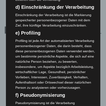
Celle: Mensch stirbt bei Bagger-Unfall auf Baustelle
d) Einschränkung der Verarbeitung
5. August 2026
Einschränkung der Verarbeitung ist die Markierung
gespeicherter personenbezogener Daten mit dem
Ziel, ihre künftige Verarbeitung einzuschränken.
Kategorien
e) Profiling
Blaulicht
2.799
Profiling ist jede Art der automatisierten Verarbeitung
personenbezogener Daten, die darin besteht, dass
Corona-News
712
diese personenbezogenen Daten verwendet werden,
Hannover und Region
5.039
um bestimmte persönliche Aspekte, die sich auf eine
Langenhagen und Ortsteile
3.252
natürliche Person beziehen, zu bewerten,
insbesondere, um Aspekte bezüglich Arbeitsleistung,
Leserbriefe
1
wirtschaftlicher Lage, Gesundheit, persönlicher
Menschen
2
Vorlieben, Interessen, Zuverlässigkeit, Verhalten,
Aufenthaltsort oder Ortswechsel dieser natürlichen
Über uns
1
Person zu analysieren oder vorherzusagen.
Veranstaltungen
1.888
f) Pseudonymisierung
Welt
1.271
Pseudonymisierung ist die Verarbeitung