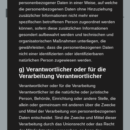
personenbezogener Daten in einer Weise, auf welche
die personenbezogenen Daten ohne Hinzuziehung
Archiv
zusätzlicher Informationen nicht mehr einer
spezifischen betroffenen Person zugeordnet werden
August 2026
(14)
können, sofern diese zusätzlichen Informationen
Juli 2026
(73)
gesondert aufbewahrt werden und technischen und
organisatorischen Maßnahmen unterliegen, die
Juni 2026
(139)
gewährleisten, dass die personenbezogenen Daten
Mai 2026
(99)
nicht einer identifizierten oder identifizierbaren
April 2026
(99)
natürlichen Person zugewiesen werden.
g) Verantwortlicher oder für die
März 2026
(115)
Verarbeitung Verantwortlicher
Februar 2026
(109)
Verantwortlicher oder für die Verarbeitung
Januar 2026
(122)
Verantwortlicher ist die natürliche oder juristische
Dezember 2025
(103)
Person, Behörde, Einrichtung oder andere Stelle, die
November 2025
(114)
allein oder gemeinsam mit anderen über die Zwecke
und Mittel der Verarbeitung von personenbezogenen
Oktober 2025
(112)
Daten entscheidet. Sind die Zwecke und Mittel dieser
September 2025
(93)
Verarbeitung durch das Unionsrecht oder das Recht