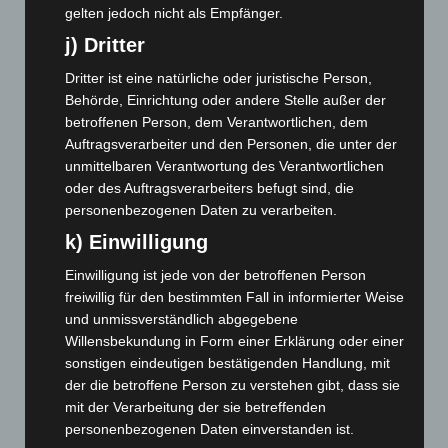
Mai 2024
(149)
gelten jedoch nicht als Empfänger.
April 2024
(102)
j) Dritter
März 2024
(103)
Dritter ist eine natürliche oder juristische Person,
Februar 2024
(103)
Behörde, Einrichtung oder andere Stelle außer der
Januar 2024
(111)
betroffenen Person, dem Verantwortlichen, dem
Auftragsverarbeiter und den Personen, die unter der
Dezember 2023
(130)
unmittelbaren Verantwortung des Verantwortlichen
November 2023
(130)
oder des Auftragsverarbeiters befugt sind, die
personenbezogenen Daten zu verarbeiten.
Oktober 2023
(114)
k) Einwilligung
September 2023
(133)
August 2023
(134)
Einwilligung ist jede von der betroffenen Person
freiwillig für den bestimmten Fall in informierter Weise
Juli 2023
(118)
und unmissverständlich abgegebene
Juni 2023
(142)
Willensbekundung in Form einer Erklärung oder einer
Mai 2023
(139)
sonstigen eindeutigen bestätigenden Handlung, mit
der die betroffene Person zu verstehen gibt, dass sie
April 2023
(155)
mit der Verarbeitung der sie betreffenden
März 2023
(174)
personenbezogenen Daten einverstanden ist.