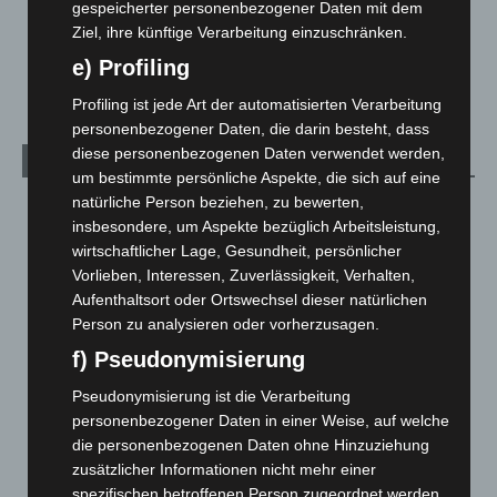
Über uns
1
gespeicherter personenbezogener Daten mit dem
Ziel, ihre künftige Verarbeitung einzuschränken.
Veranstaltungen
1.888
e) Profiling
Welt
1.271
Profiling ist jede Art der automatisierten Verarbeitung
personenbezogener Daten, die darin besteht, dass
diese personenbezogenen Daten verwendet werden,
Archiv
um bestimmte persönliche Aspekte, die sich auf eine
natürliche Person beziehen, zu bewerten,
August 2026
(14)
insbesondere, um Aspekte bezüglich Arbeitsleistung,
Juli 2026
(73)
wirtschaftlicher Lage, Gesundheit, persönlicher
Juni 2026
(139)
Vorlieben, Interessen, Zuverlässigkeit, Verhalten,
Aufenthaltsort oder Ortswechsel dieser natürlichen
Mai 2026
(99)
Person zu analysieren oder vorherzusagen.
April 2026
(99)
f) Pseudonymisierung
März 2026
(115)
Pseudonymisierung ist die Verarbeitung
Februar 2026
(109)
personenbezogener Daten in einer Weise, auf welche
Januar 2026
(122)
die personenbezogenen Daten ohne Hinzuziehung
zusätzlicher Informationen nicht mehr einer
Dezember 2025
(103)
spezifischen betroffenen Person zugeordnet werden