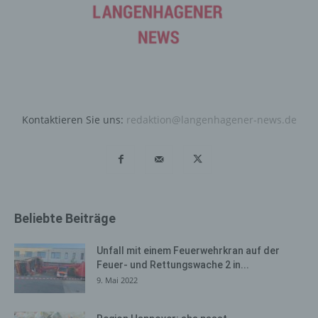
wie bereits erwähnt, die Benutzer unserer Internetseite
wiederzuerkennen. Zweck dieser Wiedererkennung ist
es, den Nutzern die Verwendung unserer Internetseite
zu erleichtern. Der Benutzer einer Internetseite, die
Cookies verwendet, muss beispielsweise nicht bei jedem
Besuch der Internetseite erneut seine Zugangsdaten
eingeben, weil dies von der Internetseite und dem auf
Kontaktieren Sie uns:
redaktion@langenhagener-news.de
dem Computersystem des Benutzers abgelegten Cookie
übernommen wird. Ein weiteres Beispiel ist das Cookie
eines Warenkorbes im Online-Shop. Der Online-Shop
merkt sich die Artikel, die ein Kunde in den virtuellen
Warenkorb gelegt hat, über ein Cookie.
Die betroffene Person kann die Setzung von Cookies
Beliebte Beiträge
durch unsere Internetseite jederzeit mittels einer
entsprechenden Einstellung des genutzten
Unfall mit einem Feuerwehrkran auf der
Internetbrowsers verhindern und damit der Setzung von
Feuer- und Rettungswache 2 in...
Cookies dauerhaft widersprechen. Ferner können
9. Mai 2022
bereits gesetzte Cookies jederzeit über einen
Internetbrowser oder andere Softwareprogramme