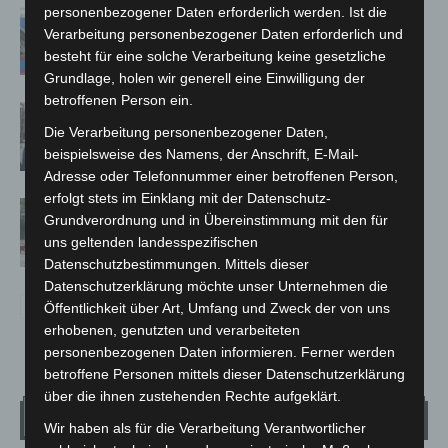
personenbezogener Daten erforderlich werden. Ist die
Mann läuft mit Hockeyschläger über
Verarbeitung personenbezogener Daten erforderlich und
A7 – Polizei sucht Zeugen
besteht für eine solche Verarbeitung keine gesetzliche
Grundlage, holen wir generell eine Einwilligung der
betroffenen Person ein.
Celle: Mensch stirbt bei Bagger-Unfall
Die Verarbeitung personenbezogener Daten,
auf Baustelle
beispielsweise des Namens, der Anschrift, E-Mail-
Adresse oder Telefonnummer einer betroffenen Person,
erfolgt stets im Einklang mit der Datenschutz-
Gasleitung bei McDonald’s-Umbau in
Grundverordnung und in Übereinstimmung mit den für
Langenhagen beschädigt
uns geltenden landesspezifischen
Datenschutzbestimmungen. Mittels dieser
Datenschutzerklärung möchte unser Unternehmen die
Öffentlichkeit über Art, Umfang und Zweck der von uns
erhobenen, genutzten und verarbeiteten
personenbezogenen Daten informieren. Ferner werden
betroffene Personen mittels dieser Datenschutzerklärung
über die ihnen zustehenden Rechte aufgeklärt.
Wetter
Wir haben als für die Verarbeitung Verantwortlicher