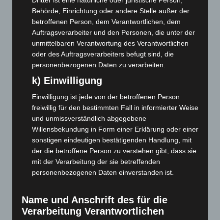
Dritter ist eine natürliche oder juristische Person,
Mai 2023
(139)
Behörde, Einrichtung oder andere Stelle außer der
April 2023
(155)
betroffenen Person, dem Verantwortlichen, dem
Auftragsverarbeiter und den Personen, die unter der
März 2023
(174)
unmittelbaren Verantwortung des Verantwortlichen
Februar 2023
(154)
oder des Auftragsverarbeiters befugt sind, die
personenbezogenen Daten zu verarbeiten.
Januar 2023
(140)
k) Einwilligung
Dezember 2022
(130)
November 2022
(167)
Einwilligung ist jede von der betroffenen Person
freiwillig für den bestimmten Fall in informierter Weise
Oktober 2022
(166)
und unmissverständlich abgegebene
September 2022
(205)
Willensbekundung in Form einer Erklärung oder einer
August 2022
(166)
sonstigen eindeutigen bestätigenden Handlung, mit
der die betroffene Person zu verstehen gibt, dass sie
Juli 2022
(133)
mit der Verarbeitung der sie betreffenden
Juni 2022
(167)
personenbezogenen Daten einverstanden ist.
Mai 2022
(177)
April 2022
(198)
Name und Anschrift des für die
Verarbeitung Verantwortlichen
März 2022
(221)