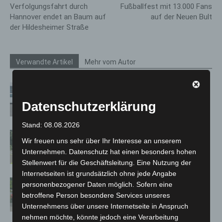
Verfolgungsfahrt durch
Fußballfest mit 13.000 Fans
Hannover endet an Baum auf
auf der Neuen Bult
der Hildesheimer Straße
Verwandte Artikel
Mehr vom Autor
Niedersachsen: Feuerwehrkräfte
kehren nach Waldbrandeinsatz aus
Datenschutzerklärung
Spanien zurück
Stand: 08.08.2026
Brand im „Haus der Begegnung“ in
Wir freuen uns sehr über Ihr Interesse an unserem
Neuwarmbüchen schnell eingedämmt
Unternehmen. Datenschutz hat einen besonders hohen
Stellenwert für die Geschäftsleitung. Eine Nutzung der
Internetseiten ist grundsätzlich ohne jede Angabe
Region Hannover: 21 neue
personenbezogener Daten möglich. Sofern eine
Notfallsanitäter starten beim Roten
betroffene Person besondere Services unseres
Kreuz
Unternehmens über unsere Internetseite in Anspruch
nehmen möchte, könnte jedoch eine Verarbeitung