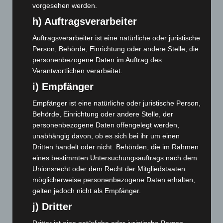
August 2024
(107)
vorgesehen werden.
h) Auftragsverarbeiter
Juli 2024
(89)
Juni 2024
(107)
Auftragsverarbeiter ist eine natürliche oder juristische
Person, Behörde, Einrichtung oder andere Stelle, die
Mai 2024
(149)
personenbezogene Daten im Auftrag des
April 2024
(102)
Verantwortlichen verarbeitet.
März 2024
(103)
i) Empfänger
Februar 2024
(103)
Empfänger ist eine natürliche oder juristische Person,
Januar 2024
(111)
Behörde, Einrichtung oder andere Stelle, der
Dezember 2023
(130)
personenbezogene Daten offengelegt werden,
unabhängig davon, ob es sich bei ihr um einen
November 2023
(130)
Dritten handelt oder nicht. Behörden, die im Rahmen
Oktober 2023
(114)
eines bestimmten Untersuchungsauftrags nach dem
Unionsrecht oder dem Recht der Mitgliedstaaten
September 2023
(133)
möglicherweise personenbezogene Daten erhalten,
August 2023
(134)
gelten jedoch nicht als Empfänger.
Juli 2023
(118)
j) Dritter
Juni 2023
(142)