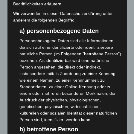
Werke im Jacques’ Wein-Depot Isernhagen
Begrifflichkeiten erläutern.
8. August 2026
Wir verwenden in dieser Datenschutzerklärung unter
anderem die folgenden Begriffe:
A2: Zweite Turbobaustelle startet zwischen Hannover-West
und Bothfeld
a) personenbezogene Daten
8. August 2026
Personenbezogene Daten sind alle Informationen,
Niedersachsen: Feuerwehrkräfte kehren nach
die sich auf eine identifizierte oder identifizierbare
Waldbrandeinsatz aus Spanien zurück
natürliche Person (im Folgenden "betroffene Person")
7. August 2026
beziehen. Als identifizierbar wird eine natürliche
Person angesehen, die direkt oder indirekt,
Hannover: Erste Tigermücken-Population in Niedersachsen
insbesondere mittels Zuordnung zu einer Kennung
entdeckt
wie einem Namen, zu einer Kennnummer, zu
7. August 2026
Standortdaten, zu einer Online-Kennung oder zu
einem oder mehreren besonderen Merkmalen, die
Brand im „Haus der Begegnung“ in Neuwarmbüchen schnell
Ausdruck der physischen, physiologischen,
eingedämmt
genetischen, psychischen, wirtschaftlichen,
6. August 2026
kulturellen oder sozialen Identität dieser natürlichen
Region Hannover: 21 neue Notfallsanitäter starten beim
Person sind, identifiziert werden kann.
Roten Kreuz
b) betroffene Person
5. August 2026