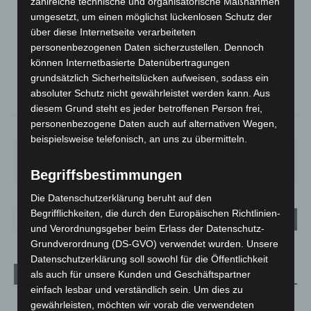
zahlreiche technische und organisatorische Maßnahmen
umgesetzt, um einen möglichst lückenlosen Schutz der
LANGENHAGEN
über diese Internetseite verarbeiteten
Klarer Himmel
personenbezogenen Daten sicherzustellen. Dennoch
°
20
°
können Internetbasierte Datenübertragungen
C
18.5
grundsätzlich Sicherheitslücken aufweisen, sodass ein
°
17.7
absoluter Schutz nicht gewährleistet werden kann. Aus
diesem Grund steht es jeder betroffenen Person frei,
personenbezogene Daten auch auf alternativen Wegen,
69%
1.8m/s
9%
beispielsweise telefonisch, an uns zu übermitteln.
SA.
SO.
MO.
DI.
MI.
27
°
34
°
28
°
22
°
26
°
Begriffsbestimmungen
Die Datenschutzerklärung beruht auf den
Begrifflichkeiten, die durch den Europäischen Richtlinien-
und Verordnungsgeber beim Erlass der Datenschutz-
Grundverordnung (DS-GVO) verwendet wurden. Unsere
Datenschutzerklärung soll sowohl für die Öffentlichkeit
als auch für unsere Kunden und Geschäftspartner
Aktuelle Beiträge
einfach lesbar und verständlich sein. Um dies zu
Kunst trifft Weingenuss: Barbara-Susann Mehring zeigt ihre
gewährleisten, möchten wir vorab die verwendeten