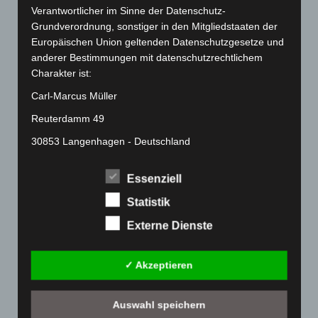
Februar 2022
(189)
Verantwortlicher im Sinne der Datenschutz-
Grundverordnung, sonstiger in den Mitgliedstaaten der
Januar 2022
(190)
Europäischen Union geltenden Datenschutzgesetze und
Dezember 2021
(204)
anderer Bestimmungen mit datenschutzrechtlichem
Charakter ist:
November 2021
(215)
Oktober 2021
(171)
Carl-Marcus Müller
September 2021
(180)
Reuterdamm 49
August 2021
(154)
30853 Langenhagen - Deutschland
Juli 2021
(213)
Telefon: 0511-215 6000
Essenziell
Juni 2021
(198)
Fax: 0511-866 789 33
Statistik
Mai 2021
(200)
E-Mail:
April 2021
(163)
Externe Dienste
Cookies
März 2021
(228)
✓ Akzeptieren
Februar 2021
(189)
Die Internetseiten verwenden Cookies. Cookies sind
Textdateien, welche über einen Internetbrowser auf
Januar 2021
(192)
einem Computersystem abgelegt und gespeichert
Auswahl speichern
Dezember 2020
(182)
werden.