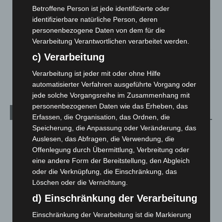
Betroffene Person ist jede identifizierte oder
Mann läuft mit Hockeyschläger über A7 – Polizei sucht
identifizierbare natürliche Person, deren
Zeugen
personenbezogene Daten von dem für die
5. August 2026
Verarbeitung Verantwortlichen verarbeitet werden.
c) Verarbeitung
Celle: Mensch stirbt bei Bagger-Unfall auf Baustelle
5. August 2026
Verarbeitung ist jeder mit oder ohne Hilfe
automatisierter Verfahren ausgeführte Vorgang oder
jede solche Vorgangsreihe im Zusammenhang mit
personenbezogenen Daten wie das Erheben, das
Kategorien
Erfassen, die Organisation, das Ordnen, die
Speicherung, die Anpassung oder Veränderung, das
Blaulicht
2.799
Auslesen, das Abfragen, die Verwendung, die
Corona-News
712
Offenlegung durch Übermittlung, Verbreitung oder
eine andere Form der Bereitstellung, den Abgleich
Hannover und Region
5.039
oder die Verknüpfung, die Einschränkung, das
Langenhagen und Ortsteile
3.252
Löschen oder die Vernichtung.
Leserbriefe
1
d) Einschränkung der Verarbeitung
Menschen
2
Einschränkung der Verarbeitung ist die Markierung