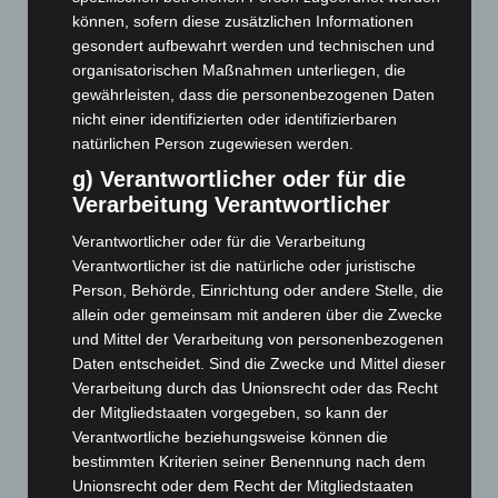
November 2025
(114)
können, sofern diese zusätzlichen Informationen
Oktober 2025
(112)
gesondert aufbewahrt werden und technischen und
organisatorischen Maßnahmen unterliegen, die
September 2025
(93)
gewährleisten, dass die personenbezogenen Daten
August 2025
(90)
nicht einer identifizierten oder identifizierbaren
Juli 2025
(90)
natürlichen Person zugewiesen werden.
g) Verantwortlicher oder für die
Juni 2025
(103)
Verarbeitung Verantwortlicher
Mai 2025
(112)
Verantwortlicher oder für die Verarbeitung
April 2025
(88)
Verantwortlicher ist die natürliche oder juristische
März 2025
(111)
Person, Behörde, Einrichtung oder andere Stelle, die
Februar 2025
(96)
allein oder gemeinsam mit anderen über die Zwecke
und Mittel der Verarbeitung von personenbezogenen
Januar 2025
(88)
Daten entscheidet. Sind die Zwecke und Mittel dieser
Dezember 2024
(89)
Verarbeitung durch das Unionsrecht oder das Recht
November 2024
(94)
der Mitgliedstaaten vorgegeben, so kann der
Verantwortliche beziehungsweise können die
Oktober 2024
(93)
bestimmten Kriterien seiner Benennung nach dem
September 2024
(112)
Unionsrecht oder dem Recht der Mitgliedstaaten