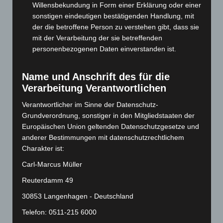
Willensbekundung in Form einer Erklärung oder einer
Juli 2024
(89)
sonstigen eindeutigen bestätigenden Handlung, mit
Juni 2024
(107)
der die betroffene Person zu verstehen gibt, dass sie
Mai 2024
(149)
mit der Verarbeitung der sie betreffenden
personenbezogenen Daten einverstanden ist.
April 2024
(102)
März 2024
(103)
Name und Anschrift des für die
Februar 2024
(103)
Verarbeitung Verantwortlichen
Januar 2024
(111)
Verantwortlicher im Sinne der Datenschutz-
Dezember 2023
(130)
Grundverordnung, sonstiger in den Mitgliedstaaten der
November 2023
(130)
Europäischen Union geltenden Datenschutzgesetze und
anderer Bestimmungen mit datenschutzrechtlichem
Oktober 2023
(114)
Charakter ist:
September 2023
(133)
Carl-Marcus Müller
August 2023
(134)
Reuterdamm 49
Juli 2023
(118)
30853 Langenhagen - Deutschland
Juni 2023
(142)
Telefon: 0511-215 6000
Mai 2023
(139)