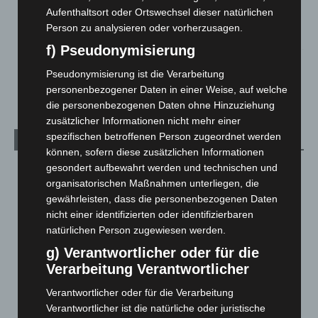
Gasleitung bei McDonald’s-Umbau in Langenhagen
Aufenthaltsort oder Ortswechsel dieser natürlichen
beschädigt
Person zu analysieren oder vorherzusagen.
5. August 2026
f) Pseudonymisierung
Anklage nach Abschaltung von „Archetyp Market“ erhoben
Pseudonymisierung ist die Verarbeitung
3. August 2026
personenbezogener Daten in einer Weise, auf welche
die personenbezogenen Daten ohne Hinzuziehung
zusätzlicher Informationen nicht mehr einer
spezifischen betroffenen Person zugeordnet werden
Kategorien
können, sofern diese zusätzlichen Informationen
gesondert aufbewahrt werden und technischen und
Blaulicht
2.799
organisatorischen Maßnahmen unterliegen, die
Corona-News
712
gewährleisten, dass die personenbezogenen Daten
Hannover und Region
5.037
nicht einer identifizierten oder identifizierbaren
natürlichen Person zugewiesen werden.
Langenhagen und Ortsteile
3.250
g) Verantwortlicher oder für die
Leserbriefe
1
Verarbeitung Verantwortlicher
Menschen
2
Verantwortlicher oder für die Verarbeitung
Über uns
1
Verantwortlicher ist die natürliche oder juristische