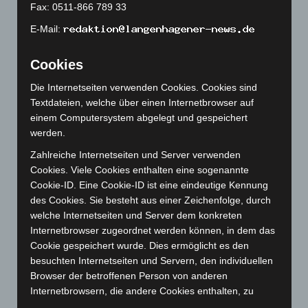
Fax: 0511-866 789 33
April 2023
(155)
E-Mail:
März 2023
(174)
Februar 2023
(154)
Cookies
Januar 2023
(140)
Die Internetseiten verwenden Cookies. Cookies sind
Dezember 2022
(130)
Textdateien, welche über einen Internetbrowser auf
November 2022
(167)
einem Computersystem abgelegt und gespeichert
werden.
Oktober 2022
(166)
September 2022
(205)
Zahlreiche Internetseiten und Server verwenden
Cookies. Viele Cookies enthalten eine sogenannte
August 2022
(166)
Cookie-ID. Eine Cookie-ID ist eine eindeutige Kennung
Juli 2022
(133)
des Cookies. Sie besteht aus einer Zeichenfolge, durch
welche Internetseiten und Server dem konkreten
Juni 2022
(167)
Internetbrowser zugeordnet werden können, in dem das
Mai 2022
(177)
Cookie gespeichert wurde. Dies ermöglicht es den
April 2022
(198)
besuchten Internetseiten und Servern, den individuellen
Browser der betroffenen Person von anderen
März 2022
(221)
Internetbrowsern, die andere Cookies enthalten, zu
Februar 2022
(189)
unterscheiden. Ein bestimmter Internetbrowser kann