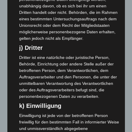
Oktober 2025
(112)
unabhängig davon, ob es sich bei ihr um einen
September 2025
(93)
Dritten handelt oder nicht. Behörden, die im Rahmen
eines bestimmten Untersuchungsauftrags nach dem
August 2025
(90)
Unionsrecht oder dem Recht der Mitgliedstaaten
Juli 2025
(90)
möglicherweise personenbezogene Daten erhalten,
Juni 2025
(103)
gelten jedoch nicht als Empfänger.
j) Dritter
Mai 2025
(112)
April 2025
(88)
Dritter ist eine natürliche oder juristische Person,
Behörde, Einrichtung oder andere Stelle außer der
März 2025
(111)
betroffenen Person, dem Verantwortlichen, dem
Februar 2025
(96)
Auftragsverarbeiter und den Personen, die unter der
Januar 2025
(88)
unmittelbaren Verantwortung des Verantwortlichen
oder des Auftragsverarbeiters befugt sind, die
Dezember 2024
(89)
personenbezogenen Daten zu verarbeiten.
November 2024
(94)
k) Einwilligung
Oktober 2024
(93)
Einwilligung ist jede von der betroffenen Person
September 2024
(112)
freiwillig für den bestimmten Fall in informierter Weise
August 2024
(107)
und unmissverständlich abgegebene