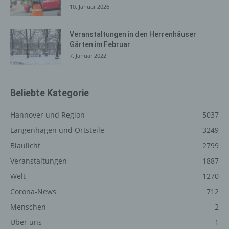
auszuliefern, (2) die Inhalte unserer Internetseite sowie
10. Januar 2026
die Werbung für diese zu optimieren, (3) die dauerhafte
Funktionsfähigkeit unserer informationstechnologischen
Veranstaltungen in den Herrenhäuser
Systeme und der Technik unserer Internetseite zu
Gärten im Februar
gewährleisten sowie (4) um Strafverfolgungsbehörden
7. Januar 2022
im Falle eines Cyberangriffes die zur Strafverfolgung
notwendigen Informationen bereitzustellen. Diese
anonym erhobenen Daten und Informationen werden
Beliebte Kategorie
durch uns daher einerseits statistisch und ferner mit dem
Ziel ausgewertet, den Datenschutz und die
Hannover und Region
5037
Datensicherheit in unserem Unternehmen zu erhöhen,
Langenhagen und Ortsteile
3249
um letztlich ein optimales Schutzniveau für die von uns
verarbeiteten personenbezogenen Daten
Blaulicht
2799
sicherzustellen. Die anonymen Daten der Server-Logfiles
Veranstaltungen
1887
werden getrennt von allen durch eine betroffene Person
angegebenen personenbezogenen Daten gespeichert.
Welt
1270
Corona-News
712
Registrierung auf unserer
Menschen
2
Internetseite
Über uns
1