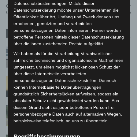
Datenschutzbestimmungen. Mittels dieser
Gute Lösungen für Kita Zum
Feuer auf Sporthallendach der
Datenschutzerklärung möchte unser Unternehmen die
Guten Hirten zeichnen sich ab
Herschelschule
Öffentlichkeit über Art, Umfang und Zweck der von uns
erhobenen, genutzten und verarbeiteten
personenbezogenen Daten informieren. Ferner werden
Verwandte Artikel
Mehr vom Autor
betroffene Personen mittels dieser Datenschutzerklärung
über die ihnen zustehenden Rechte aufgeklärt.
Niedersachsen: Feuerwehrkräfte
Wir haben als für die Verarbeitung Verantwortlicher
kehren nach Waldbrandeinsatz aus
zahlreiche technische und organisatorische Maßnahmen
Spanien zurück
umgesetzt, um einen möglichst lückenlosen Schutz der
über diese Internetseite verarbeiteten
Hannover: Erste Tigermücken-
personenbezogenen Daten sicherzustellen. Dennoch
Population in Niedersachsen entdeckt
können Internetbasierte Datenübertragungen
grundsätzlich Sicherheitslücken aufweisen, sodass ein
absoluter Schutz nicht gewährleistet werden kann. Aus
diesem Grund steht es jeder betroffenen Person frei,
Brand im „Haus der Begegnung“ in
personenbezogene Daten auch auf alternativen Wegen,
Neuwarmbüchen schnell eingedämmt
beispielsweise telefonisch, an uns zu übermitteln.
Begriffsbestimmungen