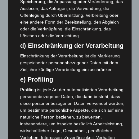
Speicherung, die Anpassung oder Veränderung, das
7. August 2026
Auslesen, das Abfragen, die Verwendung, die
Offenlegung durch Übermittlung, Verbreitung oder
Hannover: Erste Tigermücken-Population in Niedersachsen
eine andere Form der Bereitstellung, den Abgleich
entdeckt
oder die Verknüpfung, die Einschränkung, das
7. August 2026
Löschen oder die Vernichtung.
Brand im „Haus der Begegnung“ in Neuwarmbüchen schnell
d) Einschränkung der Verarbeitung
eingedämmt
Einschränkung der Verarbeitung ist die Markierung
6. August 2026
gespeicherter personenbezogener Daten mit dem
Region Hannover: 21 neue Notfallsanitäter starten beim
Ziel, ihre künftige Verarbeitung einzuschränken.
Roten Kreuz
e) Profiling
5. August 2026
Profiling ist jede Art der automatisierten Verarbeitung
Mann läuft mit Hockeyschläger über A7 – Polizei sucht
personenbezogener Daten, die darin besteht, dass
Zeugen
diese personenbezogenen Daten verwendet werden,
5. August 2026
um bestimmte persönliche Aspekte, die sich auf eine
natürliche Person beziehen, zu bewerten,
Celle: Mensch stirbt bei Bagger-Unfall auf Baustelle
insbesondere, um Aspekte bezüglich Arbeitsleistung,
5. August 2026
wirtschaftlicher Lage, Gesundheit, persönlicher
Vorlieben, Interessen, Zuverlässigkeit, Verhalten,