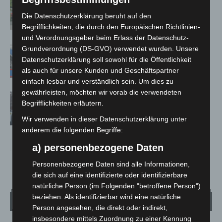
Region Hannover: 21 neue
Notfallsanitäter starten beim Roten
Die Datenschutzerklärung beruht auf den
Kreuz
Begrifflichkeiten, die durch den Europäischen Richtlinien-
und Verordnungsgeber beim Erlass der Datenschutz-
Mann läuft mit Hockeyschläger über
Grundverordnung (DS-GVO) verwendet wurden. Unsere
Datenschutzerklärung soll sowohl für die Öffentlichkeit
A7 – Polizei sucht Zeugen
als auch für unsere Kunden und Geschäftspartner
einfach lesbar und verständlich sein. Um dies zu
gewährleisten, möchten wir vorab die verwendeten
Celle: Mensch stirbt bei Bagger-Unfall
Begrifflichkeiten erläutern.
auf Baustelle
Wir verwenden in dieser Datenschutzerklärung unter
anderem die folgenden Begriffe:
a) personenbezogene Daten
Personenbezogene Daten sind alle Informationen,
die sich auf eine identifizierte oder identifizierbare
natürliche Person (im Folgenden "betroffene Person")
beziehen. Als identifizierbar wird eine natürliche
Wetter
Person angesehen, die direkt oder indirekt,
insbesondere mittels Zuordnung zu einer Kennung