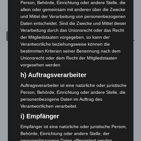
Veranstaltungen
1.887
Person, Behörde, Einrichtung oder andere Stelle, die
allein oder gemeinsam mit anderen über die Zwecke
Welt
1.270
und Mittel der Verarbeitung von personenbezogenen
Daten entscheidet. Sind die Zwecke und Mittel dieser
Verarbeitung durch das Unionsrecht oder das Recht
Archiv
der Mitgliedstaaten vorgegeben, so kann der
Verantwortliche beziehungsweise können die
August 2026
(12)
bestimmten Kriterien seiner Benennung nach dem
Unionsrecht oder dem Recht der Mitgliedstaaten
Juli 2026
(73)
vorgesehen werden.
Juni 2026
(139)
h) Auftragsverarbeiter
Mai 2026
(99)
Auftragsverarbeiter ist eine natürliche oder juristische
April 2026
(99)
Person, Behörde, Einrichtung oder andere Stelle, die
März 2026
(115)
personenbezogene Daten im Auftrag des
Verantwortlichen verarbeitet.
Februar 2026
(109)
i) Empfänger
Januar 2026
(122)
Dezember 2025
(103)
Empfänger ist eine natürliche oder juristische Person,
Behörde, Einrichtung oder andere Stelle, der
November 2025
(114)
personenbezogene Daten offengelegt werden,