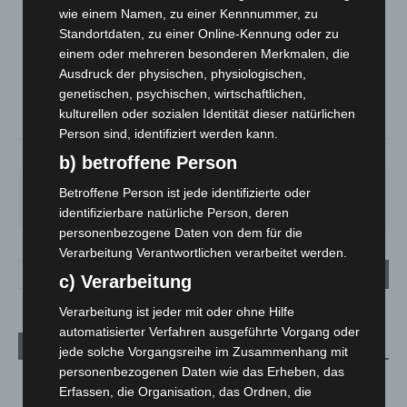
LANGENHAGEN
wie einem Namen, zu einer Kennnummer, zu
Standortdaten, zu einer Online-Kennung oder zu
Bedeckt
einem oder mehreren besonderen Merkmalen, die
°
20.7
°
C
Ausdruck der physischen, physiologischen,
19.7
genetischen, psychischen, wirtschaftlichen,
°
18.8
kulturellen oder sozialen Identität dieser natürlichen
Person sind, identifiziert werden kann.
58%
3.1m/s
98%
b) betroffene Person
FR.
SA.
SO.
MO.
DI.
Betroffene Person ist jede identifizierte oder
21
°
27
°
33
°
29
°
24
°
identifizierbare natürliche Person, deren
personenbezogene Daten von dem für die
Verarbeitung Verantwortlichen verarbeitet werden.
c) Verarbeitung
Verarbeitung ist jeder mit oder ohne Hilfe
automatisierter Verfahren ausgeführte Vorgang oder
Aktuelle Beiträge
jede solche Vorgangsreihe im Zusammenhang mit
personenbezogenen Daten wie das Erheben, das
Niedersachsen: Feuerwehrkräfte kehren nach
Erfassen, die Organisation, das Ordnen, die
Waldbrandeinsatz aus Spanien zurück