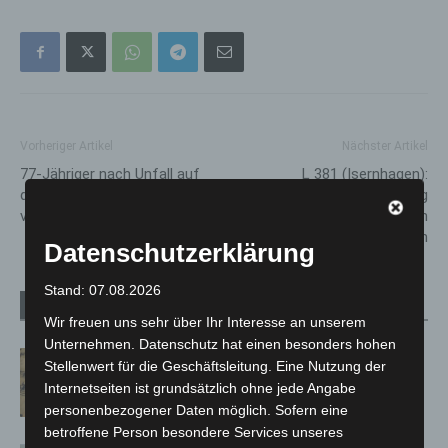
Vorheriger Artikel
Nächster Artikel
77-Jähriger nach Unfall auf
L 381 (Isernhagen):
der A2 im Krankenhaus
Geschwindigkeitsreduzierung
verstorben
der Ortsdurchfahrt Isernhagen
auf 30 km/h
Datenschutzerklärung
Stand: 07.08.2026
Verwandte Artikel
Mehr vom Autor
Wir freuen uns sehr über Ihr Interesse an unserem
Unternehmen. Datenschutz hat einen besonders hohen
Hannover Klassik Open Air 2026:
Stellenwert für die Geschäftsleitung. Eine Nutzung der
Französische Oper im Maschpark
Internetseiten ist grundsätzlich ohne jede Angabe
personenbezogener Daten möglich. Sofern eine
betroffene Person besondere Services unseres