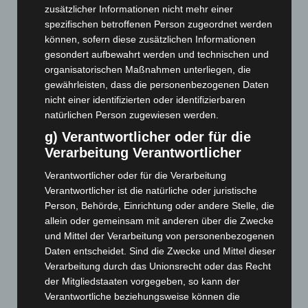
zusätzlicher Informationen nicht mehr einer
April 2026
(99)
spezifischen betroffenen Person zugeordnet werden
März 2026
(115)
können, sofern diese zusätzlichen Informationen
gesondert aufbewahrt werden und technischen und
Februar 2026
(109)
organisatorischen Maßnahmen unterliegen, die
Januar 2026
(122)
gewährleisten, dass die personenbezogenen Daten
nicht einer identifizierten oder identifizierbaren
Dezember 2025
(103)
natürlichen Person zugewiesen werden.
November 2025
(114)
g) Verantwortlicher oder für die
Oktober 2025
(112)
Verarbeitung Verantwortlicher
September 2025
(93)
Verantwortlicher oder für die Verarbeitung
August 2025
(90)
Verantwortlicher ist die natürliche oder juristische
Juli 2025
(90)
Person, Behörde, Einrichtung oder andere Stelle, die
allein oder gemeinsam mit anderen über die Zwecke
Juni 2025
(103)
und Mittel der Verarbeitung von personenbezogenen
Mai 2025
(112)
Daten entscheidet. Sind die Zwecke und Mittel dieser
April 2025
(88)
Verarbeitung durch das Unionsrecht oder das Recht
der Mitgliedstaaten vorgegeben, so kann der
März 2025
(111)
Verantwortliche beziehungsweise können die
Februar 2025
(96)