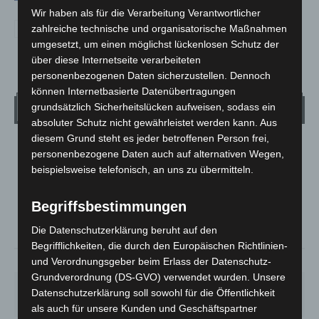
Wir haben als für die Verarbeitung Verantwortlicher
zahlreiche technische und organisatorische Maßnahmen
umgesetzt, um einen möglichst lückenlosen Schutz der
über diese Internetseite verarbeiteten
personenbezogenen Daten sicherzustellen. Dennoch
können Internetbasierte Datenübertragungen
Wetter
grundsätzlich Sicherheitslücken aufweisen, sodass ein
absoluter Schutz nicht gewährleistet werden kann. Aus
diesem Grund steht es jeder betroffenen Person frei,
LANGENHAGEN
personenbezogene Daten auch auf alternativen Wegen,
Klarer Himmel
beispielsweise telefonisch, an uns zu übermitteln.
°
14.9
°
C
13.7
Begriffsbestimmungen
°
12.2
Die Datenschutzerklärung beruht auf den
Begrifflichkeiten, die durch den Europäischen Richtlinien-
und Verordnungsgeber beim Erlass der Datenschutz-
83%
3.2m/s
8%
Grundverordnung (DS-GVO) verwendet wurden. Unsere
FR.
SA.
SO.
MO.
DI.
Datenschutzerklärung soll sowohl für die Öffentlichkeit
21
°
26
°
32
°
30
°
23
°
als auch für unsere Kunden und Geschäftspartner