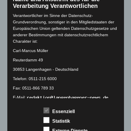
August 2022
(166)
Verarbeitung Verantwortlichen
Juli 2022
(133)
Verantwortlicher im Sinne der Datenschutz-
Juni 2022
(167)
Grundverordnung, sonstiger in den Mitgliedstaaten der
Mai 2022
(177)
Europäischen Union geltenden Datenschutzgesetze und
anderer Bestimmungen mit datenschutzrechtlichem
April 2022
(198)
Charakter ist:
März 2022
(221)
Carl-Marcus Müller
Februar 2022
(189)
Reuterdamm 49
Januar 2022
(190)
30853 Langenhagen - Deutschland
Dezember 2021
(204)
Telefon: 0511-215 6000
November 2021
(215)
Fax: 0511-866 789 33
Oktober 2021
(171)
September 2021
(180)
E-Mail:
August 2021
(154)
Essenziell
Cookies
Juli 2021
(213)
Statistik
Die Internetseiten verwenden Cookies. Cookies sind
Juni 2021
(198)
Textdateien, welche über einen Internetbrowser auf
Externe Dienste