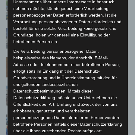
Blaulichtmeile Langenhagen 2026:
Unternehmens über unsere Internetseite in Anspruch
nehmen möchte, könnte jedoch eine Verarbeitung
Polizei, Feuerwehr und Rettung
personenbezogener Daten erforderlich werden. Ist die
hautnah erleben
Verarbeitung personenbezogener Daten erforderlich und
besteht für eine solche Verarbeitung keine gesetzliche
Haus der Jugend lädt zum Wünsche-
Grundlage, holen wir generell eine Einwilligung der
Freitag in Langenhagen ein
betroffenen Person ein.
Die Verarbeitung personenbezogener Daten,
beispielsweise des Namens, der Anschrift, E-Mail-
Late-Zoo im Erlebnis-Zoo Hannover:
Adresse oder Telefonnummer einer betroffenen Person,
Sommerabend mit The Ellingtones
erfolgt stets im Einklang mit der Datenschutz-
Grundverordnung und in Übereinstimmung mit den für
uns geltenden landesspezifischen
Landesgartenschau Bad Nenndorf
Datenschutzbestimmungen. Mittels dieser
erreicht Halbzeit mit 350.000
Datenschutzerklärung möchte unser Unternehmen die
Besuchen
Öffentlichkeit über Art, Umfang und Zweck der von uns
erhobenen, genutzten und verarbeiteten
Maker Faire Hannover 2026 bringt
personenbezogenen Daten informieren. Ferner werden
betroffene Personen mittels dieser Datenschutzerklärung
Technik-Wissen auf die Bühne
über die ihnen zustehenden Rechte aufgeklärt.