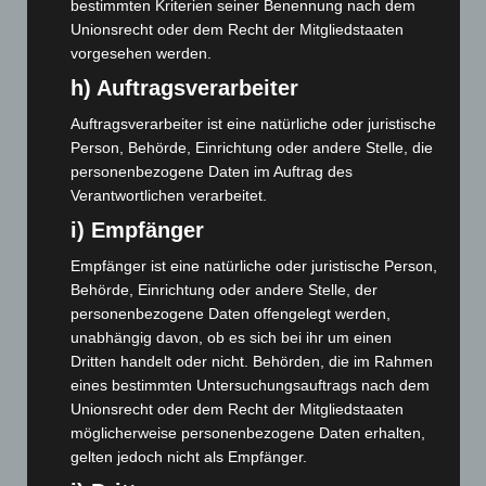
bestimmten Kriterien seiner Benennung nach dem
Unionsrecht oder dem Recht der Mitgliedstaaten
Januar 2025
(88)
vorgesehen werden.
Dezember 2024
(89)
h) Auftragsverarbeiter
November 2024
(94)
Auftragsverarbeiter ist eine natürliche oder juristische
Oktober 2024
(93)
Person, Behörde, Einrichtung oder andere Stelle, die
September 2024
(112)
personenbezogene Daten im Auftrag des
August 2024
(107)
Verantwortlichen verarbeitet.
Juli 2024
(89)
i) Empfänger
Juni 2024
(107)
Empfänger ist eine natürliche oder juristische Person,
Behörde, Einrichtung oder andere Stelle, der
Mai 2024
(149)
personenbezogene Daten offengelegt werden,
April 2024
(102)
unabhängig davon, ob es sich bei ihr um einen
März 2024
(103)
Dritten handelt oder nicht. Behörden, die im Rahmen
eines bestimmten Untersuchungsauftrags nach dem
Februar 2024
(103)
Unionsrecht oder dem Recht der Mitgliedstaaten
Januar 2024
(111)
möglicherweise personenbezogene Daten erhalten,
Dezember 2023
(130)
gelten jedoch nicht als Empfänger.