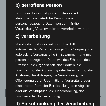
b) betroffene Person
Gasleitung bei McDonald’s-Umbau in Langenhagen
Betroffene Person ist jede identifizierte oder
beschädigt
identifizierbare natürliche Person, deren
5. August 2026
personenbezogene Daten von dem für die
Verarbeitung Verantwortlichen verarbeitet werden.
Anklage nach Abschaltung von „Archetyp Market“ erhoben
3. August 2026
c) Verarbeitung
Hannover: Polizei stoppt 166 Trunkenheitsfahrten bei
Verarbeitung ist jeder mit oder ohne Hilfe
Großkontrolle
automatisierter Verfahren ausgeführte Vorgang oder
2. August 2026
jede solche Vorgangsreihe im Zusammenhang mit
personenbezogenen Daten wie das Erheben, das
Hannover Klassik Open Air 2026: Französische Oper im
Erfassen, die Organisation, das Ordnen, die
Maschpark
Speicherung, die Anpassung oder Veränderung, das
2. August 2026
Auslesen, das Abfragen, die Verwendung, die
Offenlegung durch Übermittlung, Verbreitung oder
eine andere Form der Bereitstellung, den Abgleich
oder die Verknüpfung, die Einschränkung, das
Kategorien
Löschen oder die Vernichtung.
d) Einschränkung der Verarbeitung
Blaulicht
2.798