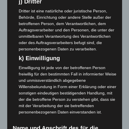
November 2023
(130)
j) Dritter
Oktober 2023
(114)
Dritter ist eine natürliche oder juristische Person,
September 2023
(133)
Behörde, Einrichtung oder andere Stelle außer der
betroffenen Person, dem Verantwortlichen, dem
August 2023
(134)
Auftragsverarbeiter und den Personen, die unter der
Juli 2023
(118)
unmittelbaren Verantwortung des Verantwortlichen
oder des Auftragsverarbeiters befugt sind, die
Juni 2023
(142)
personenbezogenen Daten zu verarbeiten.
Mai 2023
(139)
k) Einwilligung
April 2023
(155)
Einwilligung ist jede von der betroffenen Person
März 2023
(174)
freiwillig für den bestimmten Fall in informierter Weise
Februar 2023
(154)
und unmissverständlich abgegebene
Januar 2023
(140)
Willensbekundung in Form einer Erklärung oder einer
sonstigen eindeutigen bestätigenden Handlung, mit
Dezember 2022
(130)
der die betroffene Person zu verstehen gibt, dass sie
November 2022
(167)
mit der Verarbeitung der sie betreffenden
personenbezogenen Daten einverstanden ist.
Oktober 2022
(166)
September 2022
(205)
Name und Anschrift des für die