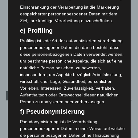
Corona-News
712
Einschränkung der Verarbeitung ist die Markierung
gespeicherter personenbezogener Daten mit dem
Hannover und Region
5.035
Ziel, ihre künftige Verarbeitung einzuschränken.
Langenhagen und Ortsteile
3.249
e) Profiling
Leserbriefe
1
Profiling ist jede Art der automatisierten Verarbeitung
Menschen
2
personenbezogener Daten, die darin besteht, dass
Über uns
1
diese personenbezogenen Daten verwendet werden,
Veranstaltungen
1.887
um bestimmte persönliche Aspekte, die sich auf eine
natürliche Person beziehen, zu bewerten,
Welt
1.269
insbesondere, um Aspekte bezüglich Arbeitsleistung,
wirtschaftlicher Lage, Gesundheit, persönlicher
Vorlieben, Interessen, Zuverlässigkeit, Verhalten,
Aufenthaltsort oder Ortswechsel dieser natürlichen
Archiv
Person zu analysieren oder vorherzusagen.
August 2026
(10)
f) Pseudonymisierung
Juli 2026
(73)
Pseudonymisierung ist die Verarbeitung
Juni 2026
(139)
personenbezogener Daten in einer Weise, auf welche
die personenbezogenen Daten ohne Hinzuziehung
Mai 2026
(99)