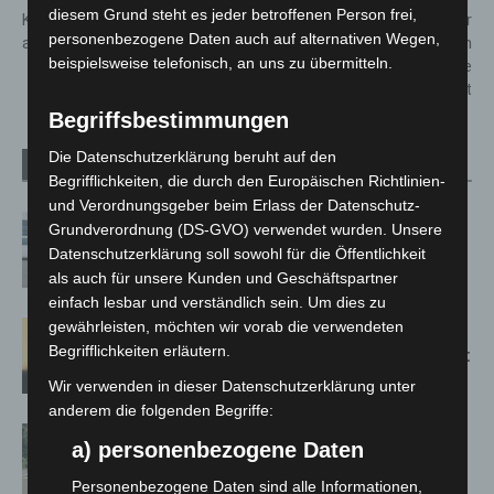
diesem Grund steht es jeder betroffenen Person frei,
Kaltenweide: Hilflose Person
Neuer Kreisverkehr auf der
personenbezogene Daten auch auf alternativen Wegen,
aus Wohnung befreit
Walsroder Straße erhält noch
beispielsweise telefonisch, an uns zu übermitteln.
vor Weihnachten erste
Betonschicht
Begriffsbestimmungen
Die Datenschutzerklärung beruht auf den
Verwandte Artikel
Mehr vom Autor
Begrifflichkeiten, die durch den Europäischen Richtlinien-
und Verordnungsgeber beim Erlass der Datenschutz-
Niedersachsen: Feuerwehrkräfte
Grundverordnung (DS-GVO) verwendet wurden. Unsere
kehren nach Waldbrandeinsatz aus
Datenschutzerklärung soll sowohl für die Öffentlichkeit
Spanien zurück
als auch für unsere Kunden und Geschäftspartner
einfach lesbar und verständlich sein. Um dies zu
gewährleisten, möchten wir vorab die verwendeten
Hannover: Erste Tigermücken-
Begrifflichkeiten erläutern.
Population in Niedersachsen entdeckt
Wir verwenden in dieser Datenschutzerklärung unter
anderem die folgenden Begriffe:
Brand im „Haus der Begegnung“ in
a) personenbezogene Daten
Neuwarmbüchen schnell eingedämmt
Personenbezogene Daten sind alle Informationen,