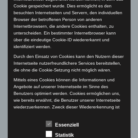
Cookie gespeichert wurde. Dies ermöglicht es den
Mai 2023
(139)
besuchten Internetseiten und Servern, den individuellen
April 2023
(155)
Browser der betroffenen Person von anderen
März 2023
(174)
Internetbrowsern, die andere Cookies enthalten, zu
unterscheiden. Ein bestimmter Internetbrowser kann
Februar 2023
(154)
über die eindeutige Cookie-ID wiedererkannt und
Januar 2023
(140)
identifiziert werden.
Dezember 2022
(130)
Durch den Einsatz von Cookies kann den Nutzern dieser
November 2022
(167)
Internetseite nutzerfreundlichere Services bereitstellen,
die ohne die Cookie-Setzung nicht möglich wären.
Oktober 2022
(166)
Mittels eines Cookies können die Informationen und
September 2022
(205)
Angebote auf unserer Internetseite im Sinne des
August 2022
(166)
Benutzers optimiert werden. Cookies ermöglichen uns,
Juli 2022
(133)
wie bereits erwähnt, die Benutzer unserer Internetseite
wiederzuerkennen. Zweck dieser Wiedererkennung ist
Juni 2022
(167)
es, den Nutzern die Verwendung unserer Internetseite
Mai 2022
(177)
zu erleichtern. Der Benutzer einer Internetseite, die
Essenziell
Cookies verwendet, muss beispielsweise nicht bei jedem
April 2022
(198)
Besuch der Internetseite erneut seine Zugangsdaten
Statistik
März 2022
(221)