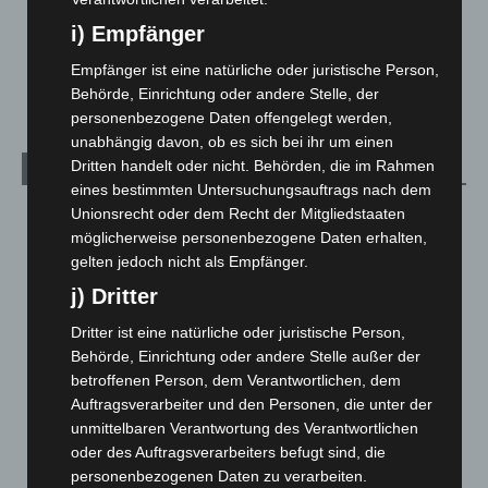
Über uns
1
i) Empfänger
Veranstaltungen
1.887
Empfänger ist eine natürliche oder juristische Person,
Welt
1.270
Behörde, Einrichtung oder andere Stelle, der
personenbezogene Daten offengelegt werden,
unabhängig davon, ob es sich bei ihr um einen
Dritten handelt oder nicht. Behörden, die im Rahmen
Archiv
eines bestimmten Untersuchungsauftrags nach dem
Unionsrecht oder dem Recht der Mitgliedstaaten
August 2026
(12)
möglicherweise personenbezogene Daten erhalten,
Juli 2026
(73)
gelten jedoch nicht als Empfänger.
Juni 2026
(139)
j) Dritter
Mai 2026
(99)
Dritter ist eine natürliche oder juristische Person,
April 2026
(99)
Behörde, Einrichtung oder andere Stelle außer der
März 2026
(115)
betroffenen Person, dem Verantwortlichen, dem
Auftragsverarbeiter und den Personen, die unter der
Februar 2026
(109)
unmittelbaren Verantwortung des Verantwortlichen
Januar 2026
(122)
oder des Auftragsverarbeiters befugt sind, die
personenbezogenen Daten zu verarbeiten.
Dezember 2025
(103)