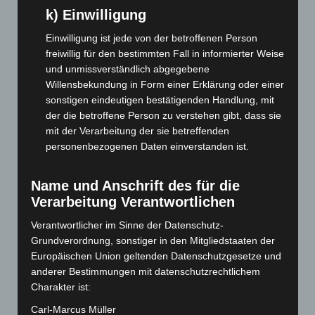
k) Einwilligung
November 2025
(114)
Oktober 2025
(112)
Einwilligung ist jede von der betroffenen Person
freiwillig für den bestimmten Fall in informierter Weise
September 2025
(93)
und unmissverständlich abgegebene
August 2025
(90)
Willensbekundung in Form einer Erklärung oder einer
Juli 2025
(90)
sonstigen eindeutigen bestätigenden Handlung, mit
der die betroffene Person zu verstehen gibt, dass sie
Juni 2025
(103)
mit der Verarbeitung der sie betreffenden
Mai 2025
(112)
personenbezogenen Daten einverstanden ist.
April 2025
(88)
März 2025
(111)
Name und Anschrift des für die
Verarbeitung Verantwortlichen
Februar 2025
(96)
Januar 2025
(88)
Verantwortlicher im Sinne der Datenschutz-
Grundverordnung, sonstiger in den Mitgliedstaaten der
Dezember 2024
(89)
Europäischen Union geltenden Datenschutzgesetze und
November 2024
(94)
anderer Bestimmungen mit datenschutzrechtlichem
Charakter ist:
Oktober 2024
(93)
September 2024
(112)
Carl-Marcus Müller