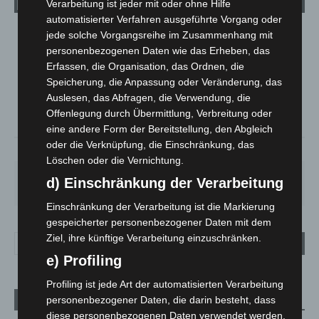
Verarbeitung ist jeder mit oder ohne Hilfe
automatisierter Verfahren ausgeführte Vorgang oder
jede solche Vorgangsreihe im Zusammenhang mit
LANGENHAGEN
personenbezogenen Daten wie das Erheben, das
Bedeckt
Erfassen, die Organisation, das Ordnen, die
°
19.5
Speicherung, die Anpassung oder Veränderung, das
°
C
19.1
Auslesen, das Abfragen, die Verwendung, die
°
17.7
Offenlegung durch Übermittlung, Verbreitung oder
eine andere Form der Bereitstellung, den Abgleich
oder die Verknüpfung, die Einschränkung, das
64%
1.6m/s
100%
Löschen oder die Vernichtung.
FR.
SA.
SO.
MO.
DI.
d) Einschränkung der Verarbeitung
19
°
27
°
33
°
28
°
22
°
Einschränkung der Verarbeitung ist die Markierung
gespeicherter personenbezogener Daten mit dem
Ziel, ihre künftige Verarbeitung einzuschränken.
e) Profiling
Profiling ist jede Art der automatisierten Verarbeitung
personenbezogener Daten, die darin besteht, dass
Aktuelle Beiträge
diese personenbezogenen Daten verwendet werden,