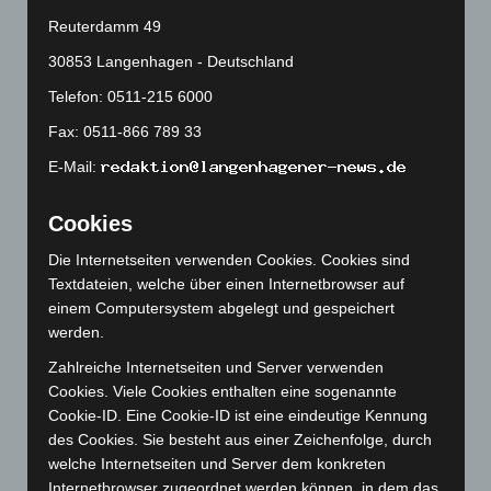
August 2024
(107)
Reuterdamm 49
Juli 2024
(89)
30853 Langenhagen - Deutschland
Juni 2024
(107)
Telefon: 0511-215 6000
Mai 2024
(149)
Fax: 0511-866 789 33
April 2024
(102)
E-Mail:
März 2024
(103)
Cookies
Februar 2024
(103)
Januar 2024
(111)
Die Internetseiten verwenden Cookies. Cookies sind
Textdateien, welche über einen Internetbrowser auf
Dezember 2023
(130)
einem Computersystem abgelegt und gespeichert
November 2023
(130)
werden.
Oktober 2023
(114)
Zahlreiche Internetseiten und Server verwenden
September 2023
(133)
Cookies. Viele Cookies enthalten eine sogenannte
Cookie-ID. Eine Cookie-ID ist eine eindeutige Kennung
August 2023
(134)
des Cookies. Sie besteht aus einer Zeichenfolge, durch
Juli 2023
(118)
welche Internetseiten und Server dem konkreten
Juni 2023
(142)
Internetbrowser zugeordnet werden können, in dem das