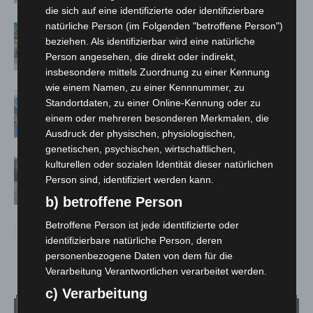
die sich auf eine identifizierte oder identifizierbare
natürliche Person (im Folgenden "betroffene Person")
Region Hannover: 21 neue
beziehen. Als identifizierbar wird eine natürliche
Notfallsanitäter starten beim Roten
Person angesehen, die direkt oder indirekt,
Kreuz
insbesondere mittels Zuordnung zu einer Kennung
wie einem Namen, zu einer Kennnummer, zu
Mann läuft mit Hockeyschläger über
Standortdaten, zu einer Online-Kennung oder zu
A7 – Polizei sucht Zeugen
einem oder mehreren besonderen Merkmalen, die
Ausdruck der physischen, physiologischen,
genetischen, psychischen, wirtschaftlichen,
Hannover: Polizei stoppt 166
kulturellen oder sozialen Identität dieser natürlichen
Trunkenheitsfahrten bei
Person sind, identifiziert werden kann.
Großkontrolle
b) betroffene Person
Betroffene Person ist jede identifizierte oder
identifizierbare natürliche Person, deren
personenbezogene Daten von dem für die
Verarbeitung Verantwortlichen verarbeitet werden.
c) Verarbeitung
Wetter