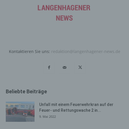
Systeme dienen.
Bei der Nutzung dieser allgemeinen Daten und
Informationen ziehen wird keine Rückschlüsse auf die
betroffene Person. Diese Informationen werden vielmehr
benötigt, um (1) die Inhalte unserer Internetseite korrekt
auszuliefern, (2) die Inhalte unserer Internetseite sowie
die Werbung für diese zu optimieren, (3) die dauerhafte
Funktionsfähigkeit unserer informationstechnologischen
Kontaktieren Sie uns:
redaktion@langenhagener-news.de
Systeme und der Technik unserer Internetseite zu
gewährleisten sowie (4) um Strafverfolgungsbehörden
im Falle eines Cyberangriffes die zur Strafverfolgung
notwendigen Informationen bereitzustellen. Diese
anonym erhobenen Daten und Informationen werden
durch uns daher einerseits statistisch und ferner mit dem
Beliebte Beiträge
Ziel ausgewertet, den Datenschutz und die
Datensicherheit in unserem Unternehmen zu erhöhen,
Unfall mit einem Feuerwehrkran auf der
um letztlich ein optimales Schutzniveau für die von uns
Feuer- und Rettungswache 2 in...
verarbeiteten personenbezogenen Daten
9. Mai 2022
sicherzustellen. Die anonymen Daten der Server-Logfiles
werden getrennt von allen durch eine betroffene Person