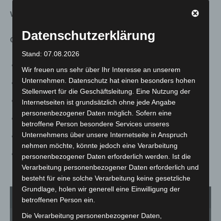
Wissenswert
Datenschutzerklärung
Grant-Steppenzebra
(Equus quagga boehmi)
Stand: 07.08.2026
Herkunft: Grasland und Steppen Ostafrikas
Wir freuen uns sehr über Ihr Interesse an unserem
Unternehmen. Datenschutz hat einen besonders hohen
Nahrung: Gräser
Stellenwert für die Geschäftsleitung. Eine Nutzung der
Größe: 110-140 cm Widerristhöhe
Internetseiten ist grundsätzlich ohne jede Angabe
personenbezogener Daten möglich. Sofern eine
Gewicht: 75 – 365 kg
betroffene Person besondere Services unseres
Unternehmens über unsere Internetseite in Anspruch
Tragzeit: etwa ein Jahr (360-380 Tage)
nehmen möchte, könnte jedoch eine Verarbeitung
Erreichbares Alter: bis zu 20 Jahre in menschlicher
personenbezogener Daten erforderlich werden. Ist die
Obhut
Verarbeitung personenbezogener Daten erforderlich und
besteht für eine solche Verarbeitung keine gesetzliche
Grundlage, holen wir generell eine Einwilligung der
1
von 5
betroffenen Person ein.
Die Verarbeitung personenbezogener Daten,