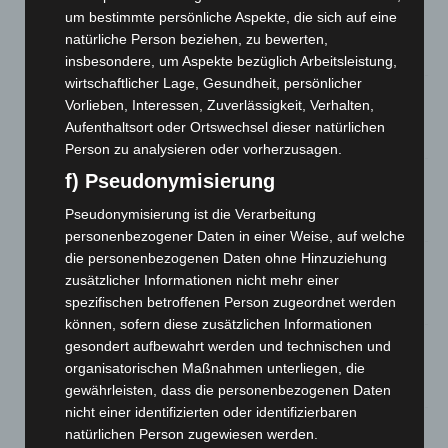
Niedersachsen: Feuerwehrkräfte kehren nach
um bestimmte persönliche Aspekte, die sich auf eine
Waldbrandeinsatz aus Spanien zurück
natürliche Person beziehen, zu bewerten,
7. August 2026
insbesondere, um Aspekte bezüglich Arbeitsleistung,
wirtschaftlicher Lage, Gesundheit, persönlicher
Hannover: Erste Tigermücken-Population in Niedersachsen
Vorlieben, Interessen, Zuverlässigkeit, Verhalten,
entdeckt
Aufenthaltsort oder Ortswechsel dieser natürlichen
7. August 2026
Person zu analysieren oder vorherzusagen.
Brand im „Haus der Begegnung“ in Neuwarmbüchen schnell
f) Pseudonymisierung
eingedämmt
Pseudonymisierung ist die Verarbeitung
6. August 2026
personenbezogener Daten in einer Weise, auf welche
die personenbezogenen Daten ohne Hinzuziehung
Region Hannover: 21 neue Notfallsanitäter starten beim
zusätzlicher Informationen nicht mehr einer
Roten Kreuz
spezifischen betroffenen Person zugeordnet werden
5. August 2026
können, sofern diese zusätzlichen Informationen
Mann läuft mit Hockeyschläger über A7 – Polizei sucht
gesondert aufbewahrt werden und technischen und
Zeugen
organisatorischen Maßnahmen unterliegen, die
5. August 2026
gewährleisten, dass die personenbezogenen Daten
nicht einer identifizierten oder identifizierbaren
Celle: Mensch stirbt bei Bagger-Unfall auf Baustelle
natürlichen Person zugewiesen werden.