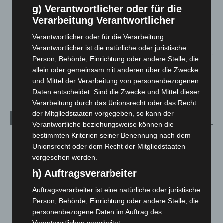
5. August 2026
g) Verantwortlicher oder für die
Verarbeitung Verantwortlicher
Gasleitung bei McDonald’s-Umbau in Langenhagen
beschädigt
Verantwortlicher oder für die Verarbeitung
5. August 2026
Verantwortlicher ist die natürliche oder juristische
Person, Behörde, Einrichtung oder andere Stelle, die
Anklage nach Abschaltung von „Archetyp Market“ erhoben
allein oder gemeinsam mit anderen über die Zwecke
3. August 2026
und Mittel der Verarbeitung von personenbezogenen
Daten entscheidet. Sind die Zwecke und Mittel dieser
Verarbeitung durch das Unionsrecht oder das Recht
der Mitgliedstaaten vorgegeben, so kann der
Kategorien
Verantwortliche beziehungsweise können die
bestimmten Kriterien seiner Benennung nach dem
Blaulicht
2.799
Unionsrecht oder dem Recht der Mitgliedstaaten
Corona-News
712
vorgesehen werden.
Hannover und Region
5.037
h) Auftragsverarbeiter
Langenhagen und Ortsteile
3.250
Auftragsverarbeiter ist eine natürliche oder juristische
Leserbriefe
1
Person, Behörde, Einrichtung oder andere Stelle, die
personenbezogene Daten im Auftrag des
Menschen
2
Verantwortlichen verarbeitet.