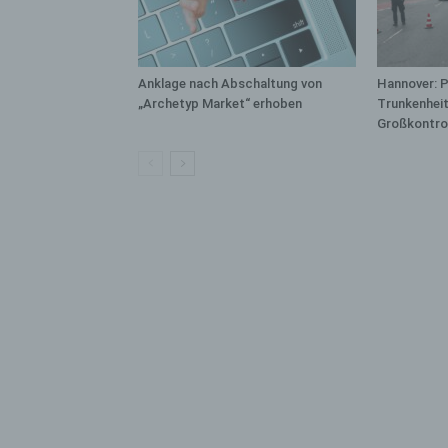
bez
wir
Zuv
Pe
Anklage nach Abschaltung von
Hannover: P
f
„Archetyp Market“ erhoben
Trunkenheit
Großkontro
Ps
We
zus
zu
au
unt
ide
g)
Ve
Ver
ode
ge
pe
Ver