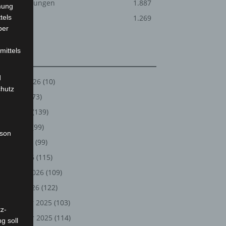
Veranstaltungen
1.887
mung
tels
Welt
1.269
ber
mittels
Archiv
d
August 2026
(10)
chutz
Juli 2026
(73)
Juni 2026
(139)
Mai 2026
(99)
rson
April 2026
(99)
März 2026
(115)
Februar 2026
(109)
Januar 2026
(122)
Dezember 2025
(103)
z-
November 2025
(114)
g soll