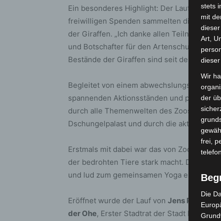
stets 
Ein besonderes Highlight: Der Lauf diente 
mit de
freiwilligen Spenden sammelten die Läufer
dieser
der Giraffen. „Ich danke allen Teilnehmende
Art, U
und Botschafter für den Artenschutz“, sag
person
Bestände der Giraffen sind seit den 1985e
dieser
Wir ha
Begleitet von einem abwechslungsreichen
organ
spannenden Aktionsständen und prominent
der üb
sicher
durch alle Themenwelten des Zoos: vom Sa
grunds
Dschungelpalast und durch die aktuelle Aus
gewähr
frei, 
Erstmals mit dabei war das von Zoo und WWF
telefo
der bedrohten Tiere stark macht. Der WWF 
und lud zum gemeinsamen Yoga ein.
Beg
Die Da
Eröffnet wurde der Lauf von
Jens Palandt
,
Europä
der Ohe
, Erster Stadtrat der Stadt Hannov
Grund