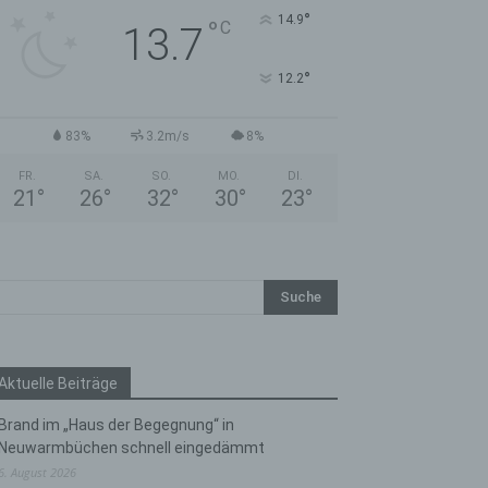
°
14.9
°
C
13.7
°
12.2
83%
3.2m/s
8%
FR.
SA.
SO.
MO.
DI.
21
°
26
°
32
°
30
°
23
°
Aktuelle Beiträge
Brand im „Haus der Begegnung“ in
Neuwarmbüchen schnell eingedämmt
6. August 2026