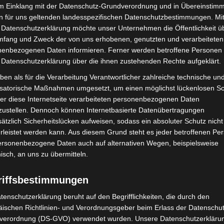
im Einklang mit der Datenschutz-Grundverordnung und in Übereinstim
erneut einem guten Zweck. Mit ihrer Teilnahme und
n für uns geltenden landesspezifischen Datenschutzbestimmungen. Mit
innen und Läufer insgesamt
9.007 Euro
für den Schutz
 Datenschutzerklärung möchte unser Unternehmen die Öffentlichkeit ü
n für ihren Einsatz und ihre Rolle als Botschafterinnen
mfang und Zweck der von uns erhobenen, genutzten und verarbeiteten
te Zoo-Geschäftsführer
Andreas M. Casdorff
. „Denn die
enbezogenen Daten informieren. Ferner werden betroffene Personen 
r-Jahren um rund 40 Prozent zurückgegangen!“
 Datenschutzerklärung über die ihnen zustehenden Rechte aufgeklärt.
ben als für die Verarbeitung Verantwortlicher zahlreiche technische un
 Rahmenprogramm mit Warm-up-Yoga, einer Tombola,
isatorische Maßnahmen umgesetzt, um einen möglichst lückenlosen S
en Maskottchen, führte die Strecke des ZOO-RUN
er diese Internetseite verarbeiteten personenbezogenen Daten
zustellen. Dennoch können Internetbasierte Datenübertragungen
mbesi-Fluss über das australische Outback bis zum
ätzlich Sicherheitslücken aufweisen, sodass ein absoluter Schutz nicht
stellung „160 Jahre Zoo“.
leistet werden kann. Aus diesem Grund steht es jeder betroffenen Pe
personenbezogene Daten auch auf alternativen Wegen, beispielsweise
 initiierte
„Team Giraffe“
, das sich für den Schutz
nisch, an uns zu übermitteln.
informierte am Veranstaltungstag über das Projekt
riffsbestimmungen
tenschutzerklärung beruht auf den Begrifflichkeiten, die durch den
 Erster Regionsrat der Region Hannover, und
Axel von
ischen Richtlinien- und Verordnungsgeber beim Erlass der Datenschut
er. Die besondere Atmosphäre entlang der Strecke
verordnung (DS-GVO) verwendet wurden. Unsere Datenschutzerklärun