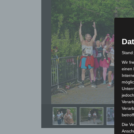
Dat
Stand
Wir fr
einen 
Intern
möglic
Unter
jedoch
Verarb
Verarb
betrof
Die Ve
Anschr