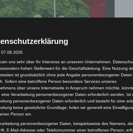
enschutzerklärung
: 07.08.2026
euen uns sehr über Ihr Interesse an unserem Unternehmen. Datenschu
besonders hohen Stellenwert für die Geschäftsleitung. Eine Nutzung d
etseiten ist grundsätzlich ohne jede Angabe personenbezogener Daten
h. Sofern eine betroffene Person besondere Services unseres
nehmens über unsere Internetseite in Anspruch nehmen möchte, könnt
 eine Verarbeitung personenbezogener Daten erforderlich werden. Ist 
Zehnter ZOO-RUN durch den Erlebnis-Zoo Hannover. - Foto: Matthias Falk
eitung personenbezogener Daten erforderlich und besteht für eine sol
eitung keine gesetzliche Grundlage, holen wir generell eine Einwilligun
fenen Person ein.
rarbeitung personenbezogener Daten, beispielsweise des Namens, de
ift, E-Mail-Adresse oder Telefonnummer einer betroffenen Person, erfo