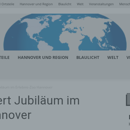
Ortsteile
Hannover und Region
Blaulicht
Welt
Veranstaltungen
Mensc
EILE
HANNOVER UND REGION
BLAULICHT
WELT
V
biläum im Erlebnis-Zoo Hannover
ert Jubiläum im
nnover