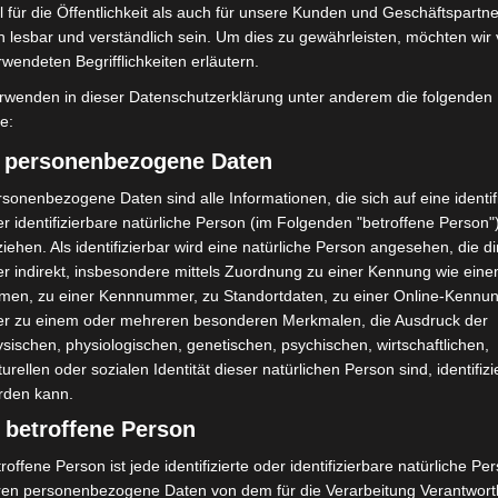
reicher lokaler Institutionen, die den Teilnehmenden
 für die Öffentlichkeit als auch für unsere Kunden und Geschäftspartne
h lesbar und verständlich sein. Um dies zu gewährleisten, möchten wir
Eddie von Hannover 96, Scorpi von den Scorpions und
rwendeten Begrifflichkeiten erläutern.
rwenden in dieser Datenschutzerklärung unter anderem die folgenden
fe:
 allen Partnern und Unterstützern: Gehrke Econ,
ker Brauhaus, der Johanniter Unfallhilfe, den
) personenbezogene Daten
tur Eichels GmbH, die mit ihrem Engagement den
sonenbezogene Daten sind alle Informationen, die sich auf eine identifi
en.
r identifizierbare natürliche Person (im Folgenden "betroffene Person"
iehen. Als identifizierbar wird eine natürliche Person angesehen, die di
r indirekt, insbesondere mittels Zuordnung zu einer Kennung wie ein
men, zu einer Kennnummer, zu Standortdaten, zu einer Online-Kennu
er zu einem oder mehreren besonderen Merkmalen, die Ausdruck der
sischen, physiologischen, genetischen, psychischen, wirtschaftlichen,
turellen oder sozialen Identität dieser natürlichen Person sind, identifizi
rden kann.
 betroffene Person
roffene Person ist jede identifizierte oder identifizierbare natürliche Pe
Nächster Artikel
ren personenbezogene Daten von dem für die Verarbeitung Verantwort
e
Operation Endgame 2.0: Internationaler Schlag