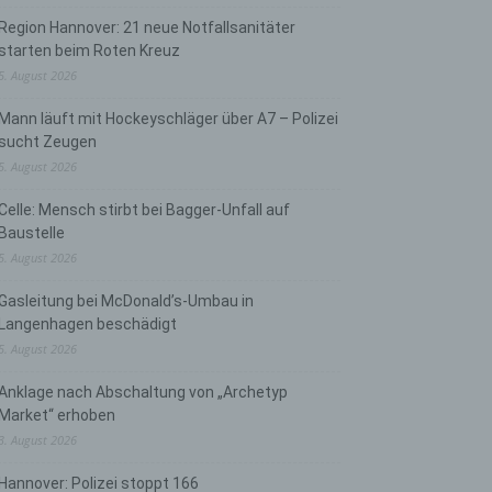
Region Hannover: 21 neue Notfallsanitäter
starten beim Roten Kreuz
5. August 2026
Mann läuft mit Hockeyschläger über A7 – Polizei
sucht Zeugen
5. August 2026
Celle: Mensch stirbt bei Bagger-Unfall auf
Baustelle
5. August 2026
Gasleitung bei McDonald’s-Umbau in
Langenhagen beschädigt
5. August 2026
Anklage nach Abschaltung von „Archetyp
Market“ erhoben
3. August 2026
Hannover: Polizei stoppt 166