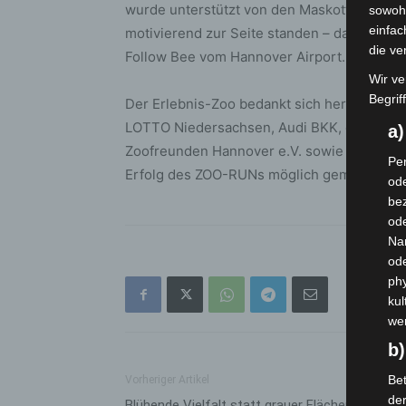
wurde unterstützt von den Maskottchen zahl
sowohl
einfac
motivierend zur Seite standen – darunter 
die ve
Follow Bee vom Hannover Airport.
Wir ve
Begrif
Der Erlebnis-Zoo bedankt sich herzlich bei
LOTTO Niedersachsen, Audi BKK, dem Einbec
a
Zoofreunden Hannover e.V. sowie der Agen
Per
Erfolg des ZOO-RUNs möglich gemacht hab
ode
bez
ode
Na
od
phy
kul
we
b)
Bet
Vorheriger Artikel
de
Blühende Vielfalt statt grauer Flächen: Diakoni