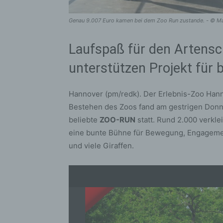
Genau 9.007 Euro kamen bei dem Zoo Run zustande. - © Ma
Laufspaß für den Artensc
unterstützen Projekt für 
Hannover (pm/redk). Der Erlebnis-Zoo Hanno
Bestehen des Zoos fand am gestrigen Donne
beliebte
ZOO-RUN
statt. Rund 2.000 verkle
eine bunte Bühne für Bewegung, Engagemen
und viele Giraffen.