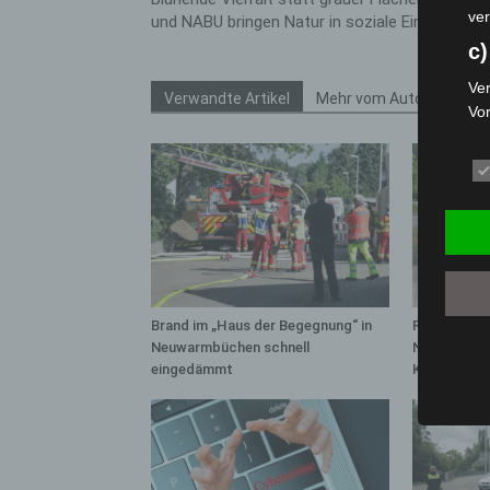
ver
und NABU bringen Natur in soziale Einrichtung
c)
Ver
Verwandte Artikel
Mehr vom Autor
Vo
pe
da
das
ode
die
d
Ein
Brand im „Haus der Begegnung“ in
Region Hann
per
Neuwarmbüchen schnell
Notfallsani
ei
eingedämmt
Kreuz
e)
Pro
Da
wer