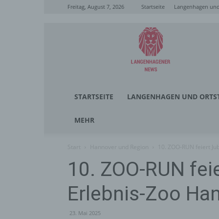
Freitag, August 7, 2026
Startseite
Langenhagen und 
Langenhagener
News
STARTSEITE
LANGENHAGEN UND ORTST
MEHR
Start
Hannover und Region
10. ZOO-RUN feiert Ju
10. ZOO-RUN fei
Erlebnis-Zoo Ha
23. Mai 2025