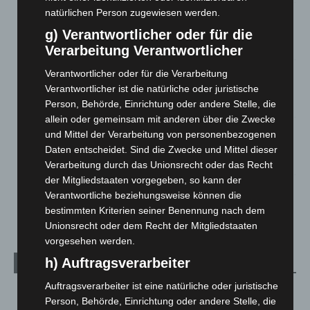
natürlichen Person zugewiesen werden.
Brand im „Haus der Begegnung“ in Neuwarmbüchen schnell
eingedämmt
g) Verantwortlicher oder für die
6. August 2026
Verarbeitung Verantwortlicher
Region Hannover: 21 neue Notfallsanitäter starten beim
Verantwortlicher oder für die Verarbeitung
Roten Kreuz
Verantwortlicher ist die natürliche oder juristische
5. August 2026
Person, Behörde, Einrichtung oder andere Stelle, die
allein oder gemeinsam mit anderen über die Zwecke
Mann läuft mit Hockeyschläger über A7 – Polizei sucht
und Mittel der Verarbeitung von personenbezogenen
Zeugen
Daten entscheidet. Sind die Zwecke und Mittel dieser
5. August 2026
Verarbeitung durch das Unionsrecht oder das Recht
der Mitgliedstaaten vorgegeben, so kann der
Celle: Mensch stirbt bei Bagger-Unfall auf Baustelle
Verantwortliche beziehungsweise können die
5. August 2026
bestimmten Kriterien seiner Benennung nach dem
Unionsrecht oder dem Recht der Mitgliedstaaten
vorgesehen werden.
h) Auftragsverarbeiter
Kategorien
Auftragsverarbeiter ist eine natürliche oder juristische
Blaulicht
2.799
Person, Behörde, Einrichtung oder andere Stelle, die