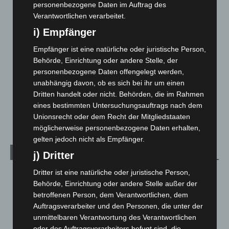
Corona-News
712
personenbezogene Daten im Auftrag des
Verantwortlichen verarbeitet.
Hannover und Region
5.039
i) Empfänger
Langenhagen und Ortsteile
3.252
Leserbriefe
1
Empfänger ist eine natürliche oder juristische Person,
Behörde, Einrichtung oder andere Stelle, der
Menschen
2
personenbezogene Daten offengelegt werden,
Über uns
1
unabhängig davon, ob es sich bei ihr um einen
Dritten handelt oder nicht. Behörden, die im Rahmen
Veranstaltungen
1.888
eines bestimmten Untersuchungsauftrags nach dem
Welt
1.271
Unionsrecht oder dem Recht der Mitgliedstaaten
möglicherweise personenbezogene Daten erhalten,
gelten jedoch nicht als Empfänger.
Archiv
j) Dritter
Dritter ist eine natürliche oder juristische Person,
August 2026
(14)
Behörde, Einrichtung oder andere Stelle außer der
Juli 2026
(73)
betroffenen Person, dem Verantwortlichen, dem
Juni 2026
(139)
Auftragsverarbeiter und den Personen, die unter der
unmittelbaren Verantwortung des Verantwortlichen
Mai 2026
(99)
oder des Auftragsverarbeiters befugt sind, die