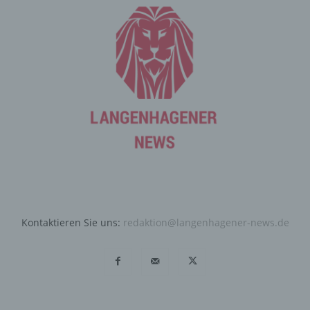
Angriffen auf unsere informationstechnologischen
Systeme dienen.
Bei der Nutzung dieser allgemeinen Daten und
Informationen ziehen wird keine Rückschlüsse auf die
betroffene Person. Diese Informationen werden vielmehr
benötigt, um (1) die Inhalte unserer Internetseite korrekt
auszuliefern, (2) die Inhalte unserer Internetseite sowie
die Werbung für diese zu optimieren, (3) die dauerhafte
Funktionsfähigkeit unserer informationstechnologischen
Systeme und der Technik unserer Internetseite zu
gewährleisten sowie (4) um Strafverfolgungsbehörden
im Falle eines Cyberangriffes die zur Strafverfolgung
notwendigen Informationen bereitzustellen. Diese
anonym erhobenen Daten und Informationen werden
Kontaktieren Sie uns:
redaktion@langenhagener-news.de
durch uns daher einerseits statistisch und ferner mit dem
Ziel ausgewertet, den Datenschutz und die
Datensicherheit in unserem Unternehmen zu erhöhen,
um letztlich ein optimales Schutzniveau für die von uns
verarbeiteten personenbezogenen Daten
sicherzustellen. Die anonymen Daten der Server-Logfiles