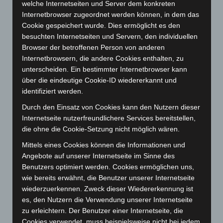
welche Internetseiten und Server dem konkreten
Oktober 2023
(114)
Internetbrowser zugeordnet werden können, in dem das
September 2023
(133)
Cookie gespeichert wurde. Dies ermöglicht es den
besuchten Internetseiten und Servern, den individuellen
August 2023
(134)
Browser der betroffenen Person von anderen
Juli 2023
(118)
Internetbrowsern, die andere Cookies enthalten, zu
Juni 2023
(142)
unterscheiden. Ein bestimmter Internetbrowser kann
über die eindeutige Cookie-ID wiedererkannt und
Mai 2023
(139)
identifiziert werden.
April 2023
(155)
Durch den Einsatz von Cookies kann den Nutzern dieser
März 2023
(174)
Internetseite nutzerfreundlichere Services bereitstellen,
Februar 2023
(154)
die ohne die Cookie-Setzung nicht möglich wären.
Januar 2023
(140)
Mittels eines Cookies können die Informationen und
Angebote auf unserer Internetseite im Sinne des
Dezember 2022
(130)
Benutzers optimiert werden. Cookies ermöglichen uns,
November 2022
(167)
wie bereits erwähnt, die Benutzer unserer Internetseite
Oktober 2022
(166)
wiederzuerkennen. Zweck dieser Wiedererkennung ist
es, den Nutzern die Verwendung unserer Internetseite
September 2022
(205)
zu erleichtern. Der Benutzer einer Internetseite, die
August 2022
(166)
Cookies verwendet, muss beispielsweise nicht bei jedem