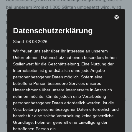
bei unserem Projekt 1.000 Gärten umgesetzt wird, wird
die Biodiversität in der Umgebung vergrößert, das
Mikroklima und die Lebensqualität der Menschen werden
Datenschutzerklärung
positiv beeinflusst. Naturnahe Gärten und Grünflächen
leisten einen wichtigen Beitrag für die Artenvielfalt und
Stand: 08.08.2026
helfen auch bei der Anpassung an die Klimakrise.“
Wir freuen uns sehr über Ihr Interesse an unserem
Unternehmen. Datenschutz hat einen besonders hohen
Leopold von Bredow, Geschäftsführer der Fürst
Stellenwert für die Geschäftsleitung. Eine Nutzung der
Donnersmarck-Stiftung: „Mit dem Gartenprojekt schaffen
Internetseiten ist grundsätzlich ohne jede Angabe
wir im P.A.N. Zentrum einen naturnahen Ort der Teilhabe
personenbezogener Daten möglich. Sofern eine
betroffene Person besondere Services unseres
und Begegnung. Unsere Rehabilitand:innen sind nicht
Unternehmens über unsere Internetseite in Anspruch
nur Nutzende, sondern gestalten ihre Umgebung aktiv
nehmen möchte, könnte jedoch eine Verarbeitung
mit – von der ersten Idee bis zur langfristigen Pflege. Das
personenbezogener Daten erforderlich werden. Ist die
P.A.N. Zentrum wird so zu einem Vorbild für soziale
Verarbeitung personenbezogener Daten erforderlich und
Teilhabe von Menschen mit Behinderung und
besteht für eine solche Verarbeitung keine gesetzliche
ökologische Verantwortung.“
Grundlage, holen wir generell eine Einwilligung der
betroffenen Person ein.