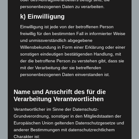
April 2026
(99)
personenbezogenen Daten zu verarbeiten.
März 2026
(115)
k) Einwilligung
Februar 2026
(109)
Einwilligung ist jede von der betroffenen Person
Januar 2026
(122)
freiwillig für den bestimmten Fall in informierter Weise
und unmissverständlich abgegebene
Dezember 2025
(103)
Willensbekundung in Form einer Erklärung oder einer
November 2025
(114)
sonstigen eindeutigen bestätigenden Handlung, mit
Oktober 2025
(112)
der die betroffene Person zu verstehen gibt, dass sie
mit der Verarbeitung der sie betreffenden
September 2025
(93)
personenbezogenen Daten einverstanden ist.
August 2025
(90)
Juli 2025
(90)
Name und Anschrift des für die
Juni 2025
(103)
Verarbeitung Verantwortlichen
Mai 2025
(112)
Verantwortlicher im Sinne der Datenschutz-
April 2025
(88)
Grundverordnung, sonstiger in den Mitgliedstaaten der
Europäischen Union geltenden Datenschutzgesetze und
März 2025
(111)
anderer Bestimmungen mit datenschutzrechtlichem
Februar 2025
(96)
Charakter ist: