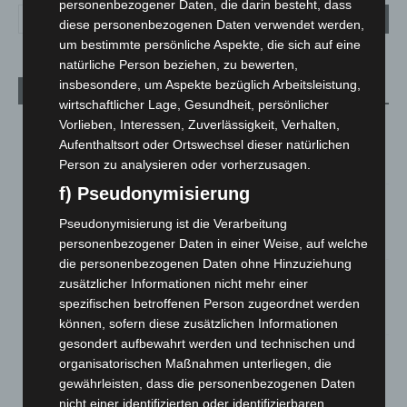
personenbezogener Daten, die darin besteht, dass
diese personenbezogenen Daten verwendet werden,
um bestimmte persönliche Aspekte, die sich auf eine
natürliche Person beziehen, zu bewerten,
insbesondere, um Aspekte bezüglich Arbeitsleistung,
Aktuelle Beiträge
wirtschaftlicher Lage, Gesundheit, persönlicher
Vorlieben, Interessen, Zuverlässigkeit, Verhalten,
Kunst trifft Weingenuss: Barbara-Susann Mehring zeigt ihre
Aufenthaltsort oder Ortswechsel dieser natürlichen
Werke im Jacques’ Wein-Depot Isernhagen
Person zu analysieren oder vorherzusagen.
8. August 2026
f) Pseudonymisierung
A2: Zweite Turbobaustelle startet zwischen Hannover-West
und Bothfeld
Pseudonymisierung ist die Verarbeitung
8. August 2026
personenbezogener Daten in einer Weise, auf welche
die personenbezogenen Daten ohne Hinzuziehung
Niedersachsen: Feuerwehrkräfte kehren nach
zusätzlicher Informationen nicht mehr einer
Waldbrandeinsatz aus Spanien zurück
spezifischen betroffenen Person zugeordnet werden
7. August 2026
können, sofern diese zusätzlichen Informationen
gesondert aufbewahrt werden und technischen und
Hannover: Erste Tigermücken-Population in Niedersachsen
organisatorischen Maßnahmen unterliegen, die
entdeckt
gewährleisten, dass die personenbezogenen Daten
7. August 2026
nicht einer identifizierten oder identifizierbaren