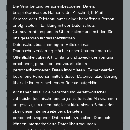
Die Verarbeitung personenbezogener Daten,
Nachhaltigkeit in Aktion
beispielsweise des Namens, der Anschrift, E-Mail-
Adresse oder Telefonnummer einer betroffenen Person,
Die strategische Zusammenarbeit zwischen der Diakonie
erfolgt stets im Einklang mit der Datenschutz-
Deutschland und dem NABU zeigt, wie soziale,
Grundverordnung und in Übereinstimmung mit den für
uns geltenden landesspezifischen
gesundheitliche und ökologische Aspekte der
Datenschutzbestimmungen. Mittels dieser
Nachhaltigen Entwicklungsziele der Vereinten Nationen
Datenschutzerklärung möchte unser Unternehmen die
praxisnah und wirksam verbunden werden können. Das
Öffentlichkeit über Art, Umfang und Zweck der von uns
Projekt „1.000 Gärten“ setzt wichtige Impulse für eine
erhobenen, genutzten und verarbeiteten
nachhaltige Entwicklung vor Ort und motiviert zu einem
personenbezogenen Daten informieren. Ferner werden
ganzheitlichen Wandel.
betroffene Personen mittels dieser Datenschutzerklärung
über die ihnen zustehenden Rechte aufgeklärt.
Weitere Informationen:
Wir haben als für die Verarbeitung Verantwortlicher
zahlreiche technische und organisatorische Maßnahmen
Projektseite Diakonie Deutschland
umgesetzt, um einen möglichst lückenlosen Schutz der
Projektseite NABU
über diese Internetseite verarbeiteten
personenbezogenen Daten sicherzustellen. Dennoch
können Internetbasierte Datenübertragungen