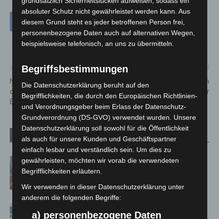
grundsätzlich Sicherheitslücken aufweisen, sodass ein
absoluter Schutz nicht gewährleistet werden kann. Aus
diesem Grund steht es jeder betroffenen Person frei,
personenbezogene Daten auch auf alternativen Wegen,
beispielsweise telefonisch, an uns zu übermitteln.
Begriffsbestimmungen
Vorheriger Artikel
Nächster Artikel
Neugründung des Verbandes
10. ZOO-RUN feiert Jubiläum
Die Datenschutzerklärung beruht auf den
der Feuerwehren der
im Erlebnis-Zoo Hannover
Begrifflichkeiten, die durch den Europäischen Richtlinien-
Europäischen Union
und Verordnungsgeber beim Erlass der Datenschutz-
Grundverordnung (DS-GVO) verwendet wurden. Unsere
Datenschutzerklärung soll sowohl für die Öffentlichkeit
Verwandte Artikel
Mehr vom Autor
als auch für unsere Kunden und Geschäftspartner
einfach lesbar und verständlich sein. Um dies zu
gewährleisten, möchten wir vorab die verwendeten
A2: Zweite Turbobaustelle startet
Begrifflichkeiten erläutern.
zwischen Hannover-West und
Bothfeld
Wir verwenden in dieser Datenschutzerklärung unter
anderem die folgenden Begriffe:
Niedersachsen: Feuerwehrkräfte
a) personenbezogene Daten