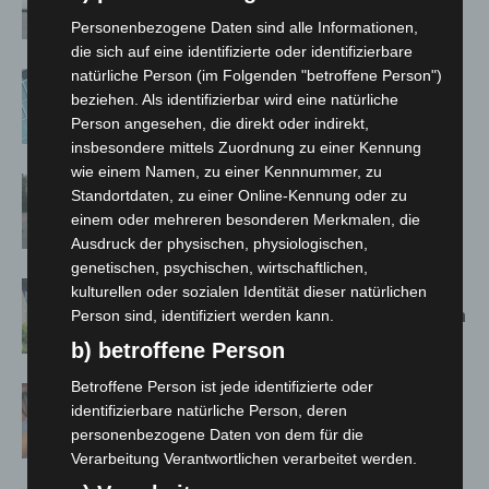
kehren nach Waldbrandeinsatz aus
Spanien zurück
Personenbezogene Daten sind alle Informationen,
die sich auf eine identifizierte oder identifizierbare
natürliche Person (im Folgenden "betroffene Person")
Anklage nach Abschaltung von
beziehen. Als identifizierbar wird eine natürliche
„Archetyp Market“ erhoben
Person angesehen, die direkt oder indirekt,
insbesondere mittels Zuordnung zu einer Kennung
wie einem Namen, zu einer Kennnummer, zu
Hannover: Polizei stoppt 166
Standortdaten, zu einer Online-Kennung oder zu
Trunkenheitsfahrten bei
einem oder mehreren besonderen Merkmalen, die
Großkontrolle
Ausdruck der physischen, physiologischen,
genetischen, psychischen, wirtschaftlichen,
Schwarz Digits und Zscaler starten
kulturellen oder sozialen Identität dieser natürlichen
souveräne Cloud-Sicherheitsplattform
Person sind, identifiziert werden kann.
für Europa
b) betroffene Person
Betroffene Person ist jede identifizierte oder
Warn-App: Jeder Zweite weiß nach
identifizierbare natürliche Person, deren
Handy-Warnung nicht, was zu tun ist
personenbezogene Daten von dem für die
Verarbeitung Verantwortlichen verarbeitet werden.