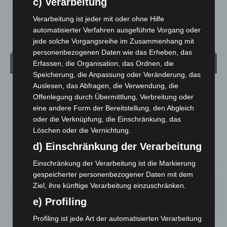
c) Verarbeitung
Verarbeitung ist jeder mit oder ohne Hilfe
automatisierter Verfahren ausgeführte Vorgang oder
jede solche Vorgangsreihe im Zusammenhang mit
personenbezogenen Daten wie das Erheben, das
Wetter
Erfassen, die Organisation, das Ordnen, die
Speicherung, die Anpassung oder Veränderung, das
Auslesen, das Abfragen, die Verwendung, die
LANGENHAGEN
Offenlegung durch Übermittlung, Verbreitung oder
Klarer Himmel
eine andere Form der Bereitstellung, den Abgleich
oder die Verknüpfung, die Einschränkung, das
°
17.7
°
C
17
Löschen oder die Vernichtung.
°
16.6
d) Einschränkung der Verarbeitung
Einschränkung der Verarbeitung ist die Markierung
66%
2.7m/s
4%
gespeicherter personenbezogener Daten mit dem
Ziel, ihre künftige Verarbeitung einzuschränken.
SO.
MO.
DI.
MI.
DO.
34
°
29
°
23
°
26
°
17
°
e) Profiling
Profiling ist jede Art der automatisierten Verarbeitung