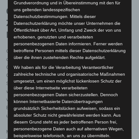
Grundverordnung und in Übereinstimmung mit den für
Geschichte des THW: Vom
uns geltenden landesspezifischen
Datenschutzbestimmungen. Mittels dieser
Zivilschutz zur globalen
Datenschutzerklärung möchte unser Unternehmen die
Öffentlichkeit über Art, Umfang und Zweck der von uns
Katastrophenhilfe
erhobenen, genutzten und verarbeiteten
personenbezogenen Daten informieren. Ferner werden
betroffene Personen mittels dieser Datenschutzerklärung
Gegründet wurde das THW am 22. August 1950, als der
über die ihnen zustehenden Rechte aufgeklärt.
damalige Bundesinnenminister Gustav Heinemann mit
Otto Lummitzsch, dem ersten Direktor des THW, die
Wir haben als für die Verarbeitung Verantwortlicher
zahlreiche technische und organisatorische Maßnahmen
Gründung eines zivilen Ordnungsdienstes vereinbarte.
umgesetzt, um einen möglichst lückenlosen Schutz der
Seitdem hat sich die Bundesanstalt stetig
über diese Internetseite verarbeiteten
weiterentwickelt – von einer Einrichtung zur Beseitigung
personenbezogenen Daten sicherzustellen. Dennoch
von Kriegsschäden hin zu einer modernen
können Internetbasierte Datenübertragungen
Einsatzorganisation mit weltweiten Aufgaben im Zivil-
grundsätzlich Sicherheitslücken aufweisen, sodass ein
absoluter Schutz nicht gewährleistet werden kann. Aus
und Katastrophenschutz.
diesem Grund steht es jeder betroffenen Person frei,
personenbezogene Daten auch auf alternativen Wegen,
Mit dem Ende des Kalten Kriegs verlagerte sich der
beispielsweise telefonisch, an uns zu übermitteln.