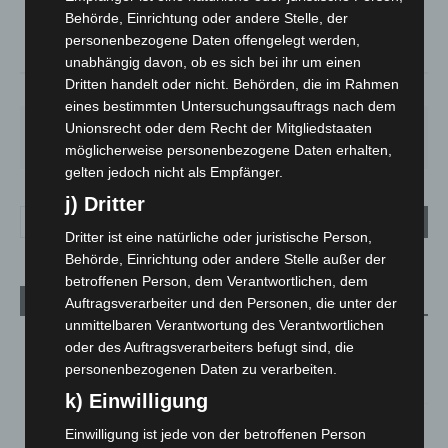
°
18.5
Behörde, Einrichtung oder andere Stelle, der
°
17.7
personenbezogene Daten offengelegt werden,
unabhängig davon, ob es sich bei ihr um einen
Dritten handelt oder nicht. Behörden, die im Rahmen
69%
1.8m/s
9%
eines bestimmten Untersuchungsauftrags nach dem
Unionsrecht oder dem Recht der Mitgliedstaaten
SA.
SO.
MO.
DI.
MI.
27
°
34
°
28
°
22
°
26
°
möglicherweise personenbezogene Daten erhalten,
gelten jedoch nicht als Empfänger.
j) Dritter
Dritter ist eine natürliche oder juristische Person,
Behörde, Einrichtung oder andere Stelle außer der
betroffenen Person, dem Verantwortlichen, dem
Aktuelle Beiträge
Auftragsverarbeiter und den Personen, die unter der
unmittelbaren Verantwortung des Verantwortlichen
Kunst trifft Weingenuss: Barbara-Susann Mehring zeigt ihre
oder des Auftragsverarbeiters befugt sind, die
Werke im Jacques’ Wein-Depot Isernhagen
personenbezogenen Daten zu verarbeiten.
8. August 2026
k) Einwilligung
A2: Zweite Turbobaustelle startet zwischen Hannover-West
Einwilligung ist jede von der betroffenen Person
und Bothfeld