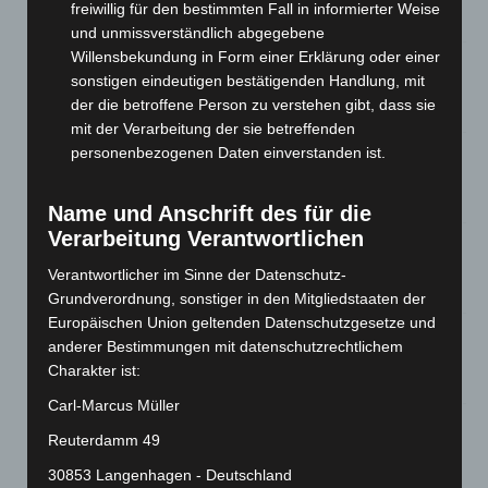
freiwillig für den bestimmten Fall in informierter Weise
8. August 2026
und unmissverständlich abgegebene
Willensbekundung in Form einer Erklärung oder einer
Niedersachsen: Feuerwehrkräfte kehren nach
sonstigen eindeutigen bestätigenden Handlung, mit
Waldbrandeinsatz aus Spanien zurück
der die betroffene Person zu verstehen gibt, dass sie
7. August 2026
mit der Verarbeitung der sie betreffenden
personenbezogenen Daten einverstanden ist.
Hannover: Erste Tigermücken-Population in Niedersachsen
entdeckt
7. August 2026
Name und Anschrift des für die
Verarbeitung Verantwortlichen
Brand im „Haus der Begegnung“ in Neuwarmbüchen schnell
eingedämmt
Verantwortlicher im Sinne der Datenschutz-
6. August 2026
Grundverordnung, sonstiger in den Mitgliedstaaten der
Europäischen Union geltenden Datenschutzgesetze und
Region Hannover: 21 neue Notfallsanitäter starten beim
anderer Bestimmungen mit datenschutzrechtlichem
Roten Kreuz
Charakter ist:
5. August 2026
Carl-Marcus Müller
Mann läuft mit Hockeyschläger über A7 – Polizei sucht
Reuterdamm 49
Zeugen
5. August 2026
30853 Langenhagen - Deutschland