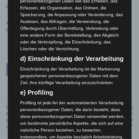
personenbezogenen Daten wie das Erheben, das
Katastrophenschutzverfahren.
Erfassen, die Organisation, das Ordnen, die
Speicherung, die Anpassung oder Veränderung, das
Auslesen, das Abfragen, die Verwendung, die
Weitere Informationen zum THW und seinen Aktivitäten
Offenlegung durch Übermittlung, Verbreitung oder
finden Sie unter:
www.thw.de
eine andere Form der Bereitstellung, den Abgleich
oder die Verknüpfung, die Einschränkung, das
Löschen oder die Vernichtung.
d) Einschränkung der Verarbeitung
Einschränkung der Verarbeitung ist die Markierung
gespeicherter personenbezogener Daten mit dem
Ziel, ihre künftige Verarbeitung einzuschränken.
e) Profiling
Vorheriger Artikel
Nächster Artikel
Profiling ist jede Art der automatisierten Verarbeitung
Digitalisierung im Aufwind:
Mit Aufklebern gegen
personenbezogener Daten, die darin besteht, dass
Service-Portal der Region
Fahrraddiebstahl: ADFC
diese personenbezogenen Daten verwendet werden,
Hannover verzeichnet mehr
Langenhagen startet
um bestimmte persönliche Aspekte, die sich auf eine
als 1,5 Millionen Seitenaufrufe
Kampagne „www.anti-klau.de“
natürliche Person beziehen, zu bewerten,
insbesondere, um Aspekte bezüglich Arbeitsleistung,