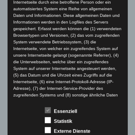
Internetseite durch eine betroffene Person oder ein
Mai 2024
(149)
automatisiertes System eine Reihe von allgemeinen
April 2024
(102)
Daten und Informationen. Diese allgemeinen Daten und
März 2024
(103)
Informationen werden in den Logfiles des Servers
gespeichert. Erfasst werden können die (1) verwendeten
Februar 2024
(103)
Browsertypen und Versionen, (2) das vom zugreifenden
Januar 2024
(111)
System verwendete Betriebssystem, (3) die
Dezember 2023
(130)
Internetseite, von welcher ein zugreifendes System auf
unsere Internetseite gelangt (sogenannte Referrer), (4)
November 2023
(130)
die Unterwebseiten, welche über ein zugreifendes
Oktober 2023
(114)
System auf unserer Internetseite angesteuert werden,
September 2023
(133)
(5) das Datum und die Uhrzeit eines Zugriffs auf die
Internetseite, (6) eine Internet-Protokoll-Adresse (IP-
August 2023
(134)
Adresse), (7) der Internet-Service-Provider des
Juli 2023
(118)
zugreifenden Systems und (8) sonstige ähnliche Daten
und Informationen, die der Gefahrenabwehr im Falle von
Juni 2023
(142)
Angriffen auf unsere informationstechnologischen
Mai 2023
(139)
Essenziell
Systeme dienen.
April 2023
(155)
Statistik
Bei der Nutzung dieser allgemeinen Daten und
März 2023
(174)
Informationen ziehen wird keine Rückschlüsse auf die
Externe Dienste