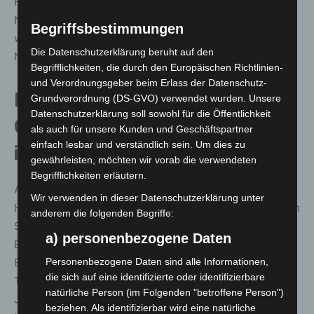
Fokus zunehmend auf den Katastrophenschutz im Inland.
Nach der Annexion der Krim durch Russland 2014
Begriffsbestimmungen
wurden die Kompetenzen des THW im Bereich
Die Datenschutzerklärung beruht auf den
Notversorgung und Notinstandsetzung weiter gestärkt.
Begrifflichkeiten, die durch den Europäischen Richtlinien-
und Verordnungsgeber beim Erlass der Datenschutz-
Herausforderungen der
Grundverordnung (DS-GVO) verwendet wurden. Unsere
Datenschutzerklärung soll sowohl für die Öffentlichkeit
Gegenwart: Klimawandel und
als auch für unsere Kunden und Geschäftspartner
einfach lesbar und verständlich sein. Um dies zu
internationale Krisen
gewährleisten, möchten wir vorab die verwendeten
Begrifflichkeiten erläutern.
Auch der Klimawandel stellt das THW vor neue
Wir verwenden in dieser Datenschutzerklärung unter
Herausforderungen. Besonders sichtbar wurde dies beim
anderem die folgenden Begriffe:
Starkregenereignis „Bernd“ im Sommer 2021, als 17.000
a) personenbezogene Daten
Einsatzkräfte aus allen 668 Ortsverbänden an Ahr und
Personenbezogene Daten sind alle Informationen,
Erft halfen. Auch bei den Hochwassern infolge der
die sich auf eine identifizierte oder identifizierbare
Tiefdruckgebiete „Zoltan“, „Katinka“ und „Orinoco“ in den
natürliche Person (im Folgenden "betroffene Person")
Jahren 2023 und 2024 waren die Helferinnen und Helfer
beziehen. Als identifizierbar wird eine natürliche