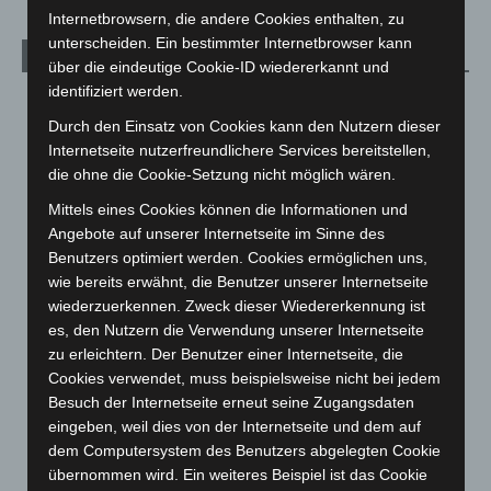
Internetbrowsern, die andere Cookies enthalten, zu
unterscheiden. Ein bestimmter Internetbrowser kann
Archiv
über die eindeutige Cookie-ID wiedererkannt und
identifiziert werden.
August 2026
(14)
Durch den Einsatz von Cookies kann den Nutzern dieser
Juli 2026
(73)
Internetseite nutzerfreundlichere Services bereitstellen,
Juni 2026
(139)
die ohne die Cookie-Setzung nicht möglich wären.
Mai 2026
(99)
Mittels eines Cookies können die Informationen und
Angebote auf unserer Internetseite im Sinne des
April 2026
(99)
Benutzers optimiert werden. Cookies ermöglichen uns,
März 2026
(115)
wie bereits erwähnt, die Benutzer unserer Internetseite
Februar 2026
(109)
wiederzuerkennen. Zweck dieser Wiedererkennung ist
es, den Nutzern die Verwendung unserer Internetseite
Januar 2026
(122)
zu erleichtern. Der Benutzer einer Internetseite, die
Dezember 2025
(103)
Cookies verwendet, muss beispielsweise nicht bei jedem
November 2025
(114)
Besuch der Internetseite erneut seine Zugangsdaten
eingeben, weil dies von der Internetseite und dem auf
Oktober 2025
(112)
dem Computersystem des Benutzers abgelegten Cookie
September 2025
(93)
übernommen wird. Ein weiteres Beispiel ist das Cookie