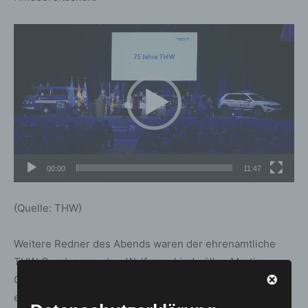
Video-
Player
00:00
11:47
(Quelle: THW)
Weitere Redner des Abends waren der ehrenamtliche
THW-Bundessprecher Wolfgang Lindmüller, Martin
Gerster (MdB), Präsident der THW-Bundesvereinigung
e.V., sowie Bonns Oberbürgermeisterin Katja Dörner.