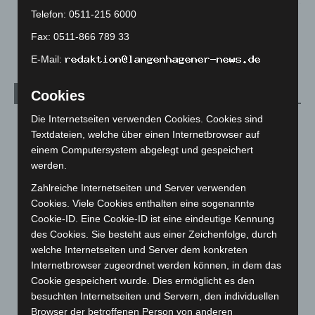
Telefon: 0511-215 6000
Celle: Mensch stirbt bei Bagger-Unfall auf Baustelle
Fax: 0511-866 789 33
5. August 2026
E-Mail:
Cookies
Kategorien
Die Internetseiten verwenden Cookies. Cookies sind
Blaulicht
2.799
Textdateien, welche über einen Internetbrowser auf
Corona-News
712
einem Computersystem abgelegt und gespeichert
werden.
Hannover und Region
5.039
Langenhagen und Ortsteile
3.252
Zahlreiche Internetseiten und Server verwenden
Cookies. Viele Cookies enthalten eine sogenannte
Leserbriefe
1
Cookie-ID. Eine Cookie-ID ist eine eindeutige Kennung
Menschen
2
des Cookies. Sie besteht aus einer Zeichenfolge, durch
welche Internetseiten und Server dem konkreten
Über uns
1
Internetbrowser zugeordnet werden können, in dem das
Veranstaltungen
1.888
Cookie gespeichert wurde. Dies ermöglicht es den
Welt
1.271
besuchten Internetseiten und Servern, den individuellen
Browser der betroffenen Person von anderen