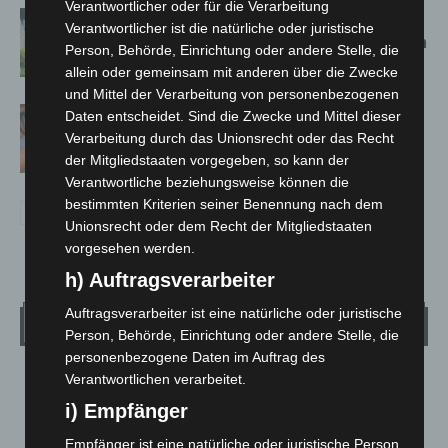
Verantwortlicher oder für die Verarbeitung
Schwarz Digits und Zscaler starten
Verantwortlicher ist die natürliche oder juristische
souveräne Cloud-Sicherheitsplattform
Person, Behörde, Einrichtung oder andere Stelle, die
für Europa
allein oder gemeinsam mit anderen über die Zwecke
und Mittel der Verarbeitung von personenbezogenen
Warn-App: Jeder Zweite weiß nach
Daten entscheidet. Sind die Zwecke und Mittel dieser
Handy-Warnung nicht, was zu tun ist
Verarbeitung durch das Unionsrecht oder das Recht
der Mitgliedstaaten vorgegeben, so kann der
Verantwortliche beziehungsweise können die
bestimmten Kriterien seiner Benennung nach dem
Unionsrecht oder dem Recht der Mitgliedstaaten
vorgesehen werden.
h) Auftragsverarbeiter
Auftragsverarbeiter ist eine natürliche oder juristische
Wetter
Person, Behörde, Einrichtung oder andere Stelle, die
personenbezogene Daten im Auftrag des
Verantwortlichen verarbeitet.
LANGENHAGEN
i) Empfänger
Klarer Himmel
°
20
Empfänger ist eine natürliche oder juristische Person,
C