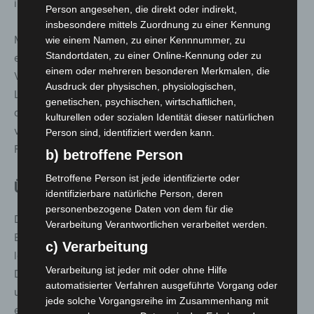
im Dauereinsatz.
Person angesehen, die direkt oder indirekt,
insbesondere mittels Zuordnung zu einer Kennung
Mit dem Angriffskrieg Russlands auf die Ukraine rückten
wie einem Namen, zu einer Kennnummer, zu
Standortdaten, zu einer Online-Kennung oder zu
erneut die Fähigkeiten des THW im Zivilschutz in den
einem oder mehreren besonderen Merkmalen, die
Vordergrund. Gleichzeitig begann der größte
Ausdruck der physischen, physiologischen,
Logistikeinsatz in der Geschichte des THW: Im Auftrag
genetischen, psychischen, wirtschaftlichen,
der Bundesregierung wurden bislang Hilfsgüter im Wert
kulturellen oder sozialen Identität dieser natürlichen
von über 138 Millionen Euro bereitgestellt – darunter
Person sind, identifiziert werden kann.
Fahrzeuge, Baumaschinen und Stromerzeuger.
b) betroffene Person
Betroffene Person ist jede identifizierte oder
Über das THW
identifizierbare natürliche Person, deren
personenbezogene Daten von dem für die
Das THW ist die ehrenamtlich getragene
Verarbeitung Verantwortlichen verarbeitet werden.
Einsatzorganisation des Bundes. Rund 88.000 Freiwillige
c) Verarbeitung
leisten ihren Beitrag zum Bevölkerungsschutz in
Verarbeitung ist jeder mit oder ohne Hilfe
Deutschland und weltweit. Neben bilateraler Hilfe
automatisierter Verfahren ausgeführte Vorgang oder
unterstützt das THW auch Einsätze im Rahmen
jede solche Vorgangsreihe im Zusammenhang mit
europäischer und internationaler