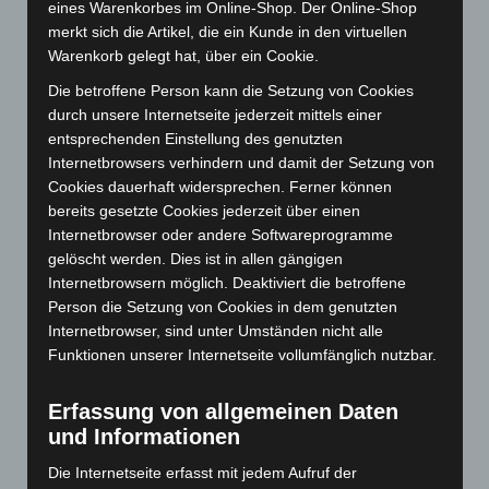
August 2025
(90)
eines Warenkorbes im Online-Shop. Der Online-Shop
merkt sich die Artikel, die ein Kunde in den virtuellen
Juli 2025
(90)
Warenkorb gelegt hat, über ein Cookie.
Juni 2025
(103)
Die betroffene Person kann die Setzung von Cookies
Mai 2025
(112)
durch unsere Internetseite jederzeit mittels einer
April 2025
(88)
entsprechenden Einstellung des genutzten
Internetbrowsers verhindern und damit der Setzung von
März 2025
(111)
Cookies dauerhaft widersprechen. Ferner können
Februar 2025
(96)
bereits gesetzte Cookies jederzeit über einen
Internetbrowser oder andere Softwareprogramme
Januar 2025
(88)
gelöscht werden. Dies ist in allen gängigen
Dezember 2024
(89)
Internetbrowsern möglich. Deaktiviert die betroffene
November 2024
(94)
Person die Setzung von Cookies in dem genutzten
Internetbrowser, sind unter Umständen nicht alle
Oktober 2024
(93)
Funktionen unserer Internetseite vollumfänglich nutzbar.
September 2024
(112)
August 2024
(107)
Erfassung von allgemeinen Daten
Juli 2024
(89)
und Informationen
Juni 2024
(107)
Die Internetseite erfasst mit jedem Aufruf der