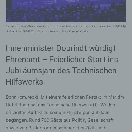
Innenminister Alexander Dobrindt beim Festakt zum 75. Jubiläum des THW. Mit
dabei: Die THW-Big Band. - Quelle: THW/Marcel Kroker
Innenminister Dobrindt würdigt
Ehrenamt – Feierlicher Start ins
Jubiläumsjahr des Technischen
Hilfswerks
Bonn (pm/redk). Mit einem feierlichen Festakt im Maritim
Hotel Bonn hat das Technische Hilfswerk (THW) den
offiziellen Auftakt zu seinem 75-jährigen Jubiläum
begangen. Rund 700 Gäste aus Politik, Gesellschaft
sowie von Partnerorganisationen des Zivil- und