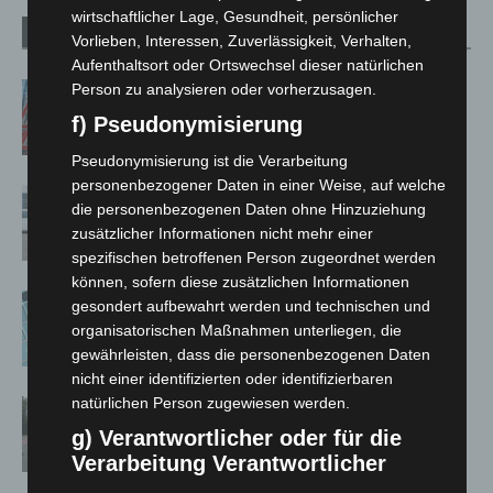
wirtschaftlicher Lage, Gesundheit, persönlicher
Verwandte Artikel
Mehr vom Autor
Vorlieben, Interessen, Zuverlässigkeit, Verhalten,
Aufenthaltsort oder Ortswechsel dieser natürlichen
Person zu analysieren oder vorherzusagen.
A2: Zweite Turbobaustelle startet
zwischen Hannover-West und
f) Pseudonymisierung
Bothfeld
Pseudonymisierung ist die Verarbeitung
personenbezogener Daten in einer Weise, auf welche
Niedersachsen: Feuerwehrkräfte
die personenbezogenen Daten ohne Hinzuziehung
kehren nach Waldbrandeinsatz aus
zusätzlicher Informationen nicht mehr einer
Spanien zurück
spezifischen betroffenen Person zugeordnet werden
können, sofern diese zusätzlichen Informationen
Anklage nach Abschaltung von
gesondert aufbewahrt werden und technischen und
„Archetyp Market“ erhoben
organisatorischen Maßnahmen unterliegen, die
gewährleisten, dass die personenbezogenen Daten
nicht einer identifizierten oder identifizierbaren
natürlichen Person zugewiesen werden.
Hannover: Polizei stoppt 166
Trunkenheitsfahrten bei
g) Verantwortlicher oder für die
Großkontrolle
Verarbeitung Verantwortlicher