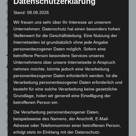
Datenschutzerklärung
Bundespräsident Frank-Walter Steinmeier richtete sich
per Videobotschaft an die Gäste und sprach seine
Stand: 08.08.2026
Anerkennung für das Engagement der Ehrenamtlichen
Wir freuen uns sehr über Ihr Interesse an unserem
aus. Musikalisch wurde der Festakt von der THW-Big
Unternehmen. Datenschutz hat einen besonders hohen
Band begleitet.
Stellenwert für die Geschäftsleitung. Eine Nutzung der
Internetseiten ist grundsätzlich ohne jede Angabe
personenbezogener Daten möglich. Sofern eine
Jubiläumsjahr mit zahlreichen
betroffene Person besondere Services unseres
Unternehmens über unsere Internetseite in Anspruch
Aktionen
nehmen möchte, könnte jedoch eine Verarbeitung
personenbezogener Daten erforderlich werden. Ist die
Der Festakt bildet den Auftakt zu einem umfassenden
Verarbeitung personenbezogener Daten erforderlich und
Jubiläumsprogramm. Bereits im April erschien eine 10-
besteht für eine solche Verarbeitung keine gesetzliche
Grundlage, holen wir generell eine Einwilligung der
Euro-Sammelmünze, im August folgt eine
betroffenen Person ein.
Sonderbriefmarke. Zudem sind bundesweit zahlreiche
Die Verarbeitung personenbezogener Daten,
Veranstaltungen auf Orts- und Landesverbandsebene
beispielsweise des Namens, der Anschrift, E-Mail-
geplant – darunter Tage der offenen Tür und
Adresse oder Telefonnummer einer betroffenen Person,
Großübungen.
erfolgt stets im Einklang mit der Datenschutz-