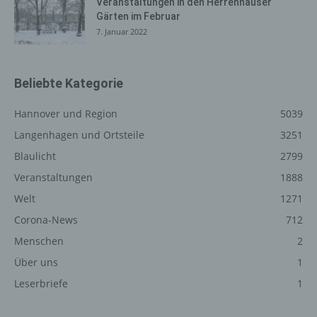
Die Internetseite enthält aufgrund von gesetzlichen
Veranstaltungen in den Herrenhäuser
Gärten im Februar
Vorschriften Angaben, die eine schnelle elektronische
7. Januar 2022
Kontaktaufnahme zu unserem Unternehmen sowie eine
unmittelbare Kommunikation mit uns ermöglichen, was
ebenfalls eine allgemeine Adresse der sogenannten
elektronischen Post (E-Mail-Adresse) umfasst. Sofern
Beliebte Kategorie
eine betroffene Person per E-Mail oder über ein
Kontaktformular den Kontakt mit dem für die
Hannover und Region
5039
Verarbeitung Verantwortlichen aufnimmt, werden die von
Langenhagen und Ortsteile
3251
der betroffenen Person übermittelten
Blaulicht
2799
personenbezogenen Daten automatisch gespeichert.
Solche auf freiwilliger Basis von einer betroffenen Person
Veranstaltungen
1888
an den für die Verarbeitung Verantwortlichen
Welt
1271
übermittelten personenbezogenen Daten werden für
Corona-News
712
Zwecke der Bearbeitung oder der Kontaktaufnahme zur
betroffenen Person gespeichert. Es erfolgt keine
Menschen
2
Weitergabe dieser personenbezogenen Daten an Dritte.
Über uns
1
Leserbriefe
1
Kommentarfunktion im Blog auf der
Internetseite