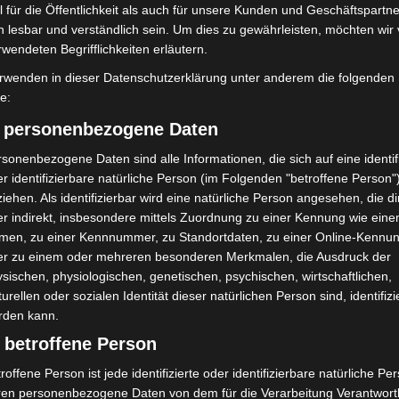
Serengeti-Park angekommen
 für die Öffentlichkeit als auch für unsere Kunden und Geschäftspartne
h lesbar und verständlich sein. Um dies zu gewährleisten, möchten wir
rwendeten Begrifflichkeiten erläutern.
rwenden in dieser Datenschutzerklärung unter anderem die folgenden
fe:
) personenbezogene Daten
sonenbezogene Daten sind alle Informationen, die sich auf eine identifi
r identifizierbare natürliche Person (im Folgenden "betroffene Person"
iehen. Als identifizierbar wird eine natürliche Person angesehen, die di
r indirekt, insbesondere mittels Zuordnung zu einer Kennung wie ein
men, zu einer Kennnummer, zu Standortdaten, zu einer Online-Kennu
er zu einem oder mehreren besonderen Merkmalen, die Ausdruck der
Erste Tigermücken-
Brand im „Haus der Begegnung“ in
in Niedersachsen
Neuwarmbüchen schnell
sischen, physiologischen, genetischen, psychischen, wirtschaftlichen,
eingedämmt
turellen oder sozialen Identität dieser natürlichen Person sind, identifizi
rden kann.
 betroffene Person
roffene Person ist jede identifizierte oder identifizierbare natürliche Pe
ren personenbezogene Daten von dem für die Verarbeitung Verantwort