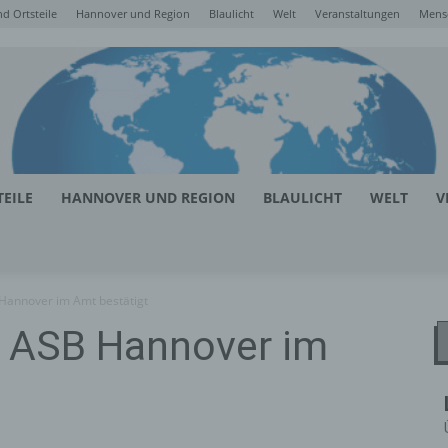
d Ortsteile
Hannover und Region
Blaulicht
Welt
Veranstaltungen
Mens
EILE
HANNOVER UND REGION
BLAULICHT
WELT
V
Hannover im Amt bestätigt
s ASB Hannover im