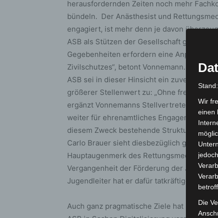
herausfordernden Zeiten noch mehr Fachk
bündeln. Der Anästhesist und Rettungsmediz
engagiert, ist mehr denn je davon überzeug
ASB als Stützen der Gesellschaft gebrauch
Gegebenheiten erfordern eine Anpassung 
Dat
Zivilschutzes“, betont Vonnemann. Sicherhe
ASB sei in dieser Hinsicht ein zuverlässi
Stand
größerer Stellenwert zu: „Ohne freiwillige He
Wir fr
ergänzt Vonnemanns Stellvertreterin Annegr
einen 
weiter für ehrenamtliches Engagement beim
Intern
diesem Zweck bestehende Strukturen zu fes
möglic
Carlo Brauer sieht diesbezüglich gerade be
Unter
Hauptaugenmerk des Rettungsmediziners und
jedoch
Verarb
Vergangenheit der Förderung der Jugendarb
Verarb
Jugendleiter hat er dafür tatkräftige Unters
betrof
Die Ve
Auch ganz pragmatische Ziele hat sich der 
Anschr