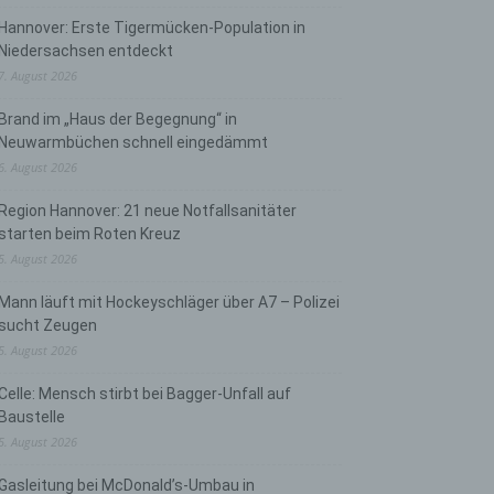
Hannover: Erste Tigermücken-Population in
Niedersachsen entdeckt
7. August 2026
Brand im „Haus der Begegnung“ in
Neuwarmbüchen schnell eingedämmt
6. August 2026
Region Hannover: 21 neue Notfallsanitäter
starten beim Roten Kreuz
5. August 2026
Mann läuft mit Hockeyschläger über A7 – Polizei
sucht Zeugen
5. August 2026
Celle: Mensch stirbt bei Bagger-Unfall auf
Baustelle
5. August 2026
Gasleitung bei McDonald’s-Umbau in