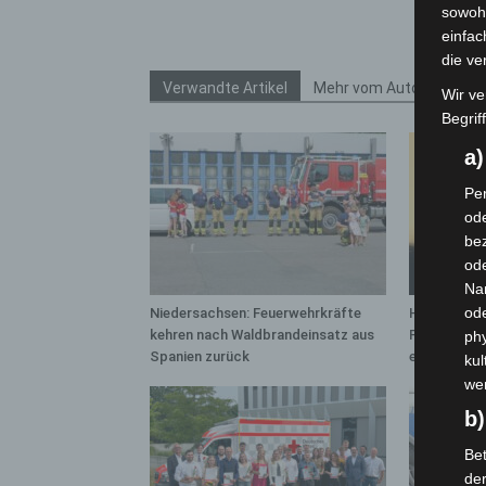
sowohl
einfac
die ve
Verwandte Artikel
Mehr vom Autor
Wir ve
Begrif
a
Per
ode
bez
ode
Na
od
Niedersachsen: Feuerwehrkräfte
Hannover: 
kehren nach Waldbrandeinsatz aus
Population 
phy
Spanien zurück
entdeckt
kul
we
b)
Bet
de