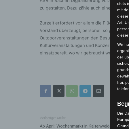
ASB in Sachen Digitalisierung vorangebrach
stets 
zu gestalten. Dazu zähle auch eine stärke
mit de
dieser
Zurzeit erfordert vor allem die Flüchtlingsa
Art, U
person
Vorstand überzeugt, personell so gut aufge
dieser
Outdoorveranstaltungen den Besuchern und
Wir ha
Kulturveranstaltungen und Konzerten helfend
organ
einsatzbereit, wo wir gebraucht werden – m
der üb
sicher
grunds
gewähr
frei, 
telefo
Beg
Die Da
Vorheriger Artikel
Europä
Ab April: Wochenmarkt in Kaltenweide
Grund