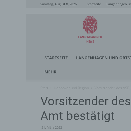
Samstag, August 8, 2026
Startseite
Langenhagen un
Langenhagener
News
STARTSEITE
LANGENHAGEN UND ORTST
MEHR
Start
Hannover und Region
Vorsitzender des ASB 
Vorsitzender de
Amt bestätigt
31. März 2022