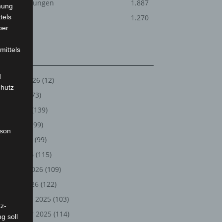
Veranstaltungen
1.887
mung
tels
Welt
1.270
ber
mittels
Archiv
d
August 2026
(12)
chutz
Juli 2026
(73)
Juni 2026
(139)
Mai 2026
(99)
rson
April 2026
(99)
März 2026
(115)
Februar 2026
(109)
Januar 2026
(122)
Dezember 2025
(103)
z-
November 2025
(114)
g soll