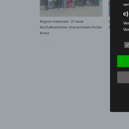
ver
c)
Region Hannover: 21 neue
Mann läuft 
Ver
Notfallsanitäter starten beim Roten
A7 – Polize
Vo
Kreuz
pe
da
das
ode
die
d
Ein
per
ei
e)
Pro
Da
wer