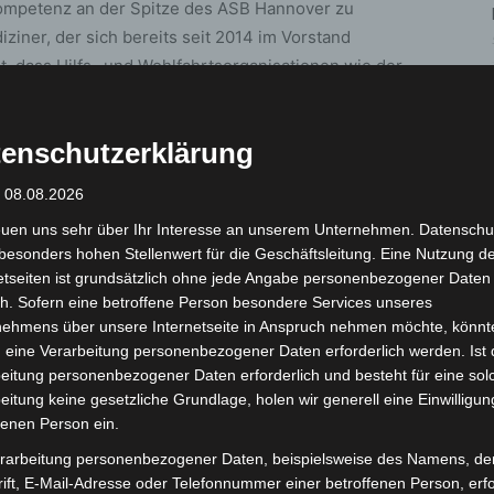
ompetenz an der Spitze des ASB Hannover zu
iner, der sich bereits seit 2014 im Vorstand
t, dass Hilfs- und Wohlfahrtsorganisationen wie der
t werden: „Die politischen und pandemischen
und Optimierung des Bevölkerungs- und
enschutzerklärung
it zu gewährleisten, sei das Gebot der Stunde. Der
ger Partner. Gerade dem Ehrenamt komme ein immer
: 08.08.2026
lfer läuft vor allem in Krisenzeiten vieles nicht rund“,
euen uns sehr über Ihr Interesse an unserem Unternehmen. Datenschu
et von Collande. Es sei ihr ein besonderes Anliegen,
besonders hohen Stellenwert für die Geschäftsleitung. Eine Nutzung d
 ASB zu werben, es attraktiver zu machen und zu
etseiten ist grundsätzlich ohne jede Angabe personenbezogener Daten
tigen und auszubauen, sagt die Oberkirchenrätin.
h. Sofern eine betroffene Person besondere Services unseres
i der jungen Generation Potenzial. Das
nehmens über unsere Internetseite in Anspruch nehmen möchte, könnt
 Anästhesisten gilt daher wie auch schon in der
 eine Verarbeitung personenbezogener Daten erforderlich werden. Ist 
eitung personenbezogener Daten erforderlich und besteht für eine sol
eit innerhalb des ASB. Mit Jacob Hicks als
eitung keine gesetzliche Grundlage, holen wir generell eine Einwilligun
tützung.
fenen Person ein.
rarbeitung personenbezogener Daten, beispielsweise des Namens, de
neue Vorstand auf die Fahnen geschrieben. So soll der
ift, E-Mail-Adresse oder Telefonnummer einer betroffenen Person, erfo