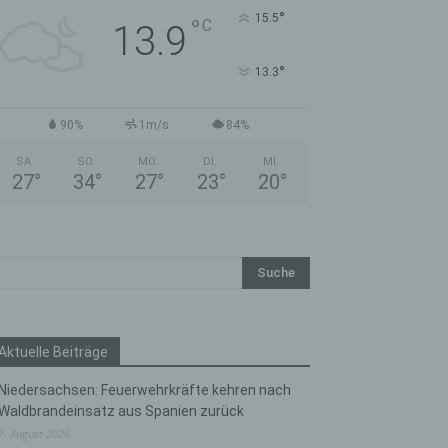
°
15.5
°
C
13.9
°
13.3
90%
1m/s
84%
SA.
SO.
MO.
DI.
MI.
27
°
34
°
27
°
23
°
20
°
Aktuelle Beiträge
Niedersachsen: Feuerwehrkräfte kehren nach
Waldbrandeinsatz aus Spanien zurück
7. August 2026