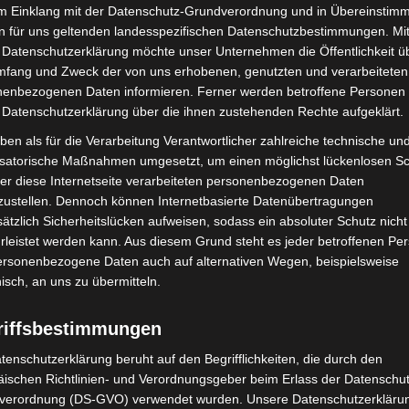
t werden, um Arbeitsabläufe schneller und effizienter
im Einklang mit der Datenschutz-Grundverordnung und in Übereinstim
re Präsenz in sozialen Netzwerken, sagt Vonnemann.
n für uns geltenden landesspezifischen Datenschutzbestimmungen. Mit
 Datenschutzerklärung möchte unser Unternehmen die Öffentlichkeit ü
rbeit viel Einsatz für den ASB. Dennoch ist der
mfang und Zweck der von uns erhobenen, genutzten und verarbeiteten
enbezogenen Daten informieren. Ferner werden betroffene Personen 
stellt zu sein, um gerade auch im Sommer wieder bei
 Datenschutzerklärung über die ihnen zustehenden Rechte aufgeklärt.
 Besucherinnen von Fußballspielen, Volksfesten,
ben als für die Verarbeitung Verantwortlicher zahlreiche technische un
 zur Seite zu stehen. „Im Notfall sind wir immer da
isatorische Maßnahmen umgesetzt, um einen möglichst lückenlosen S
it voller Kraft“, betont Vonnemann.
er diese Internetseite verarbeiteten personenbezogenen Daten
zustellen. Dennoch können Internetbasierte Datenübertragungen
ätzlich Sicherheitslücken aufweisen, sodass ein absoluter Schutz nicht
leistet werden kann. Aus diesem Grund steht es jeder betroffenen Pe
personenbezogene Daten auch auf alternativen Wegen, beispielsweise
nisch, an uns zu übermitteln.
riffsbestimmungen
tenschutzerklärung beruht auf den Begrifflichkeiten, die durch den
Nächster Artikel
ischen Richtlinien- und Verordnungsgeber beim Erlass der Datenschut
verordnung (DS-GVO) verwendet wurden. Unsere Datenschutzerklärun
Aus der Slowakei gerettetes Löwenrudel ist im