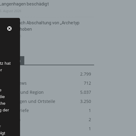
Langenhagen beschädigt
5. August 2026
Anklage nach Abschaltung von „Archetyp
Market“ erhoben
3. August 2026
Kategorien
tz hat
er
Blaulicht
2.799
Corona-News
712
e
Hannover und Region
5.037
die
Langenhagen und Ortsteile
3.250
che
g der
Leserbriefe
1
Menschen
2
r
Über uns
1
lgt