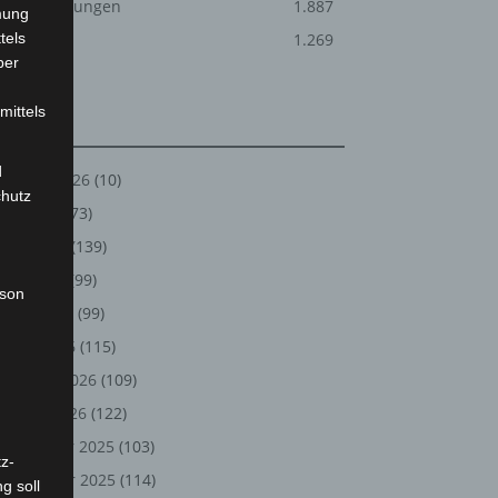
Veranstaltungen
1.887
mung
tels
Welt
1.269
ber
mittels
Archiv
d
August 2026
(10)
chutz
Juli 2026
(73)
Juni 2026
(139)
Mai 2026
(99)
rson
April 2026
(99)
März 2026
(115)
Februar 2026
(109)
Januar 2026
(122)
Dezember 2025
(103)
z-
November 2025
(114)
g soll