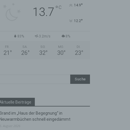
°
14.9
°
C
13.7
°
12.2
83%
3.2m/s
8%
FR.
SA.
SO.
MO.
DI.
21
°
26
°
32
°
30
°
23
°
Aktuelle Beiträge
Brand im „Haus der Begegnung“ in
Neuwarmbüchen schnell eingedämmt
6. August 2026