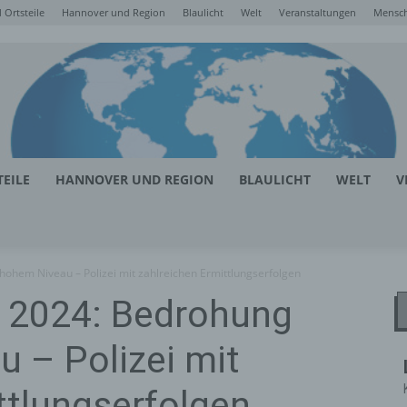
Ortsteile
Hannover und Region
Blaulicht
Welt
Veranstaltungen
Mensc
EILE
HANNOVER UND REGION
BLAULICHT
WELT
V
ohem Niveau – Polizei mit zahlreichen Ermittlungserfolgen
 2024: Bedrohung
 – Polizei mit
ttlungserfolgen