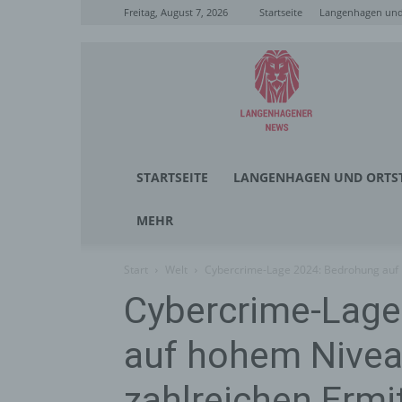
Freitag, August 7, 2026
Startseite
Langenhagen und 
Langenhagener
News
STARTSEITE
LANGENHAGEN UND ORTST
MEHR
Start
Welt
Cybercrime-Lage 2024: Bedrohung auf h
Cybercrime-Lage
auf hohem Niveau
zahlreichen Ermi