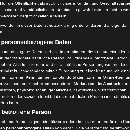
 für die Öffentlichkeit als auch für unsere Kunden und Geschäftspartne
Auch der Einsatz von Künstlicher Intelligenz in
h lesbar und verständlich sein. Um dies zu gewährleisten, möchten wir
bachtet.
rwendeten Begrifflichkeiten erläutern.
rwenden in dieser Datenschutzerklärung unter anderem die folgenden
n zeigen Wirkung
fe:
) personenbezogene Daten
zeichnete das BKA im Jahr 2024 mehrere
sonenbezogene Daten sind alle Informationen, die sich auf eine identifi
 die Plattformen
AegisTools.pw
,
Dstat.CC
und
r identifizierbare natürliche Person (im Folgenden "betroffene Person"
 internationalen
Operation Endgame
konnten weitere
iehen. Als identifizierbar wird eine natürliche Person angesehen, die di
neller Netzwerke außer Betrieb gesetzt werden. Die
r indirekt, insbesondere mittels Zuordnung zu einer Kennung wie ein
men, zu einer Kennnummer, zu Standortdaten, zu einer Online-Kennu
gen mit Maßnahmen gegen technische Infrastruktur
er zu einem oder mehreren besonderen Merkmalen, die Ausdruck der
zieller Mittel (Finanzansatz) und Öffentlichkeitsarbeit
sischen, physiologischen, genetischen, psychischen, wirtschaftlichen,
ve Kommunikation).
turellen oder sozialen Identität dieser natürlichen Person sind, identifizi
rden kann.
r Lösegeldzahlungen auf Kryptowallets von
 betroffene Person
urückgegangen, ebenso wie deren Einnahmen und das
roffene Person ist jede identifizierte oder identifizierbare natürliche Pe
er Netzwerke.
ren personenbezogene Daten von dem für die Verarbeitung Verantwort