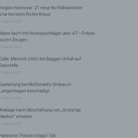
Region Hannover: 21 neue Notfallsanitäter
starten beim Roten Kreuz
5. August 2026
Mann läuft mit Hockeyschläger über A7 – Polizei
sucht Zeugen
5. August 2026
Celle: Mensch stirbt bei Bagger-Unfall auf
Baustelle
5. August 2026
Gasleitung bei McDonald’s-Umbau in
Langenhagen beschädigt
5. August 2026
Anklage nach Abschaltung von „Archetyp
Market“ erhoben
3. August 2026
Hannover: Polizei stoppt 166