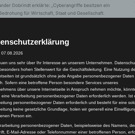
der Dobrindt erklärte: „Cyberangriffe besitzen ein
edrohung für Wirtschaft, Staat und Gesellschaft.
eitung geopolitischer Konflikte in den digitalen
drohung in Deutschland erkennbar angestiegen ist.
inanziell und politisch motivierten Cyber-
enschutzerklärung
 Strafverfolgungsbehörden und das BKA haben in den
 Sie sind fähig und in der Lage, Cybercrime
: 07.08.2026
Cyberkriminalität zu verfolgen und aufzuklären,
euen uns sehr über Ihr Interesse an unserem Unternehmen. Datenschu
rohung ausbauen und weiter stärken.“
besonders hohen Stellenwert für die Geschäftsleitung. Eine Nutzung d
etseiten ist grundsätzlich ohne jede Angabe personenbezogener Daten
h. Sofern eine betroffene Person besondere Services unseres
 Bedrohung
nehmens über unsere Internetseite in Anspruch nehmen möchte, könnt
 eine Verarbeitung personenbezogener Daten erforderlich werden. Ist 
der weiterhin dominierenden Bedrohung durch
eitung personenbezogener Daten erforderlich und besteht für eine sol
eitung keine gesetzliche Grundlage, holen wir generell eine Einwilligun
weit
950 besonders schwere Ransomware-Angriffe
fenen Person ein.
eln und kopieren dabei sensible Daten, um Lösegeld
ße Unternehmen und Institutionen, sondern
rarbeitung personenbezogener Daten, beispielsweise des Namens, de
ift, E-Mail-Adresse oder Telefonnummer einer betroffenen Person, erfo
ebe. Laut einer Erhebung des Branchenverbands