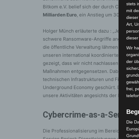
stets 
Bitkom e.V. belief sich der durch Cyberang
mit de
Milliarden Euro
, ein Anstieg um 30,4 Milli
dieser
Art, U
Holger Münch erläuterte dazu : „Jeden Tag 
person
dieser
schwere Ransomware-Angriffe angezeigt. S
die öffentliche Verwaltung lähmen oder auc
Wir ha
unseren international koordinierten Maßn
organ
der üb
gezeigt, dass wir nicht nachlassen und der 
sicher
Maßnahmen entgegensetzen. Dabei haben wir
grunds
technischen Infrastrukturen und Finanzmitt
gewähr
Underground Economy geschürt. Diese Strat
frei, 
unsere Aktivitäten angesichts der bestehe
telefo
Beg
Cybercrime-as-a-Service
Die Da
Europä
Die Professionalisierung im Bereich Cyberkr
Grund
Service floriert: Dienstleistungen wie Str