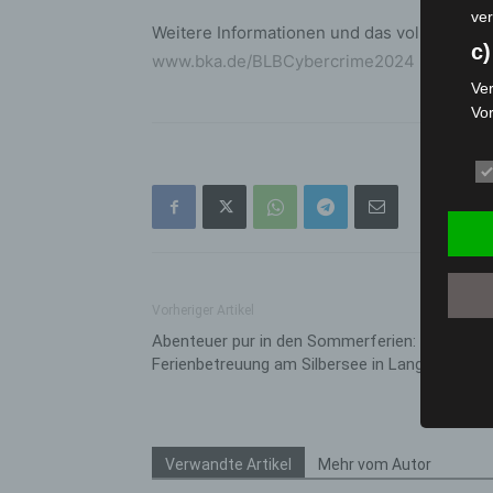
ver
Weitere Informationen und das vollständig
c)
www.bka.de/BLBCybercrime2024
Ver
Vo
pe
da
das
ode
die
d
Ein
Vorheriger Artikel
per
Abenteuer pur in den Sommerferien:
ei
Ferienbetreuung am Silbersee in Langenhagen
e)
Pro
Da
Verwandte Artikel
Mehr vom Autor
wer