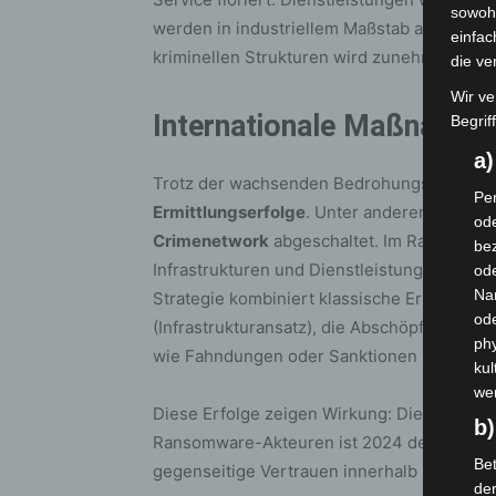
sowohl
werden in industriellem Maßstab angeboten. 
einfac
kriminellen Strukturen wird zunehmend beo
die ve
Wir ve
Internationale Maßnahme
Begrif
a
Trotz der wachsenden Bedrohungslage ver
Per
Ermittlungserfolge
. Unter anderem wurden
ode
Crimenetwork
abgeschaltet. Im Rahmen der
bez
Infrastrukturen und Dienstleistungen krimi
ode
Na
Strategie kombiniert klassische Ermittlun
od
(Infrastrukturansatz), die Abschöpfung finan
phy
wie Fahndungen oder Sanktionen (disrupti
kul
we
Diese Erfolge zeigen Wirkung: Die Zahl de
b)
Ransomware-Akteuren ist 2024 deutlich z
Bet
gegenseitige Vertrauen innerhalb kriminell
de