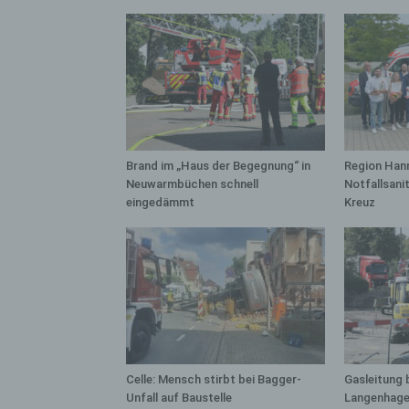
bez
wir
Zuv
Pe
f
Ps
We
zus
Brand im „Haus der Begegnung“ in
Region Hann
zu
Neuwarmbüchen schnell
Notfallsani
eingedämmt
Kreuz
au
unt
ide
g)
Ve
Ver
ode
ge
Celle: Mensch stirbt bei Bagger-
Gasleitung 
pe
Unfall auf Baustelle
Langenhage
Ver