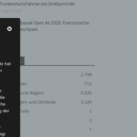
Trunkenheitsfahrten bei Großkontrolle
2. August 2026
Hannover Klassik Open Air 2026: Französische
Oper im Maschpark
2. August 2026
Kategorien
tz hat
er
Blaulicht
2.798
Corona-News
712
e
Hannover und Region
5.035
die
Langenhagen und Ortsteile
3.249
che
g der
Leserbriefe
1
Menschen
2
r
Über uns
1
lgt