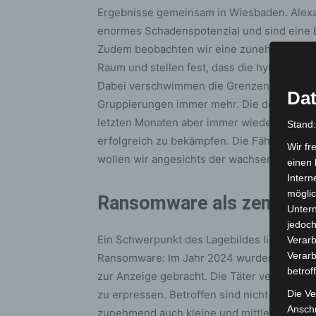
Ergebnisse gemeinsam in Wiesbaden. Alexan
enormes Schadenspotenzial und sind eine B
Zudem beobachten wir eine zunehmende Ausw
Raum und stellen fest, dass die hybride Be
Dabei verschwimmen die Grenzen zwischen f
Dat
Gruppierungen immer mehr. Die deutschen
letzten Monaten aber immer wieder gezeigt:
Stand
erfolgreich zu bekämpfen. Die Fähigkeiten, 
Wir fr
wollen wir angesichts der wachsenden Bed
einen 
Intern
möglic
Ransomware als zentrale
Unter
jedoch
Ein Schwerpunkt des Lagebildes liegt auf 
Verarb
Verarb
Ransomware: Im Jahr 2024 wurden bundes
betrof
zur Anzeige gebracht. Die Täter verschlüss
zu erpressen. Betroffen sind nicht nur gro
Die Ve
Anschr
zunehmend auch kleine und mittlere Betri