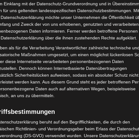
im Einklang mit der Datenschutz-Grundverordnung und in Übereinstim
riffe verursachte Schaden im Jahr 2024 auf
178,6
n für uns geltenden landesspezifischen Datenschutzbestimmungen. Mit
arden Euro gegenüber dem Vorjahr.
 Datenschutzerklärung möchte unser Unternehmen die Öffentlichkeit ü
mfang und Zweck der von uns erhobenen, genutzten und verarbeiteten
werden der Polizei in Deutschland zwei bis drei
enbezogenen Daten informieren. Ferner werden betroffene Personen 
 Datenschutzerklärung über die ihnen zustehenden Rechte aufgeklärt.
ie können Unternehmen in ihrer Existenz bedrohen,
h Kunden von Verkehrsbetrieben betreffen. Mit
ben als für die Verarbeitung Verantwortlicher zahlreiche technische un
ahmen haben wir auch im vergangenen Jahr wieder
isatorische Maßnahmen umgesetzt, um einen möglichst lückenlosen S
er diese Internetseite verarbeiteten personenbezogenen Daten
gesteigerten Bedrohungslage effektive polizeiliche
zustellen. Dennoch können Internetbasierte Datenübertragungen
 den kriminellen Akteuren nicht nur ihre
ätzlich Sicherheitslücken aufweisen, sodass ein absoluter Schutz nicht
el entzogen, sondern auch Misstrauen in der
leistet werden kann. Aus diesem Grund steht es jeder betroffenen Pe
egie werden wir auch in Zukunft fortsetzen und
personenbezogene Daten auch auf alternativen Wegen, beispielsweise
nden Bedrohungslage weiter ausbauen.“
nisch, an uns zu übermitteln.
riffsbestimmungen
 auf dem Vormarsch
tenschutzerklärung beruht auf den Begrifflichkeiten, die durch den
ischen Richtlinien- und Verordnungsgeber beim Erlass der Datenschut
iminalität setzt sich weiter fort. Cybercrime-as-a-
verordnung (DS-GVO) verwendet wurden. Unsere Datenschutzerklärun
esserdienste, Exploit-Kits oder Ransomware-Baukästen