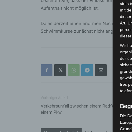
beachten Sie, dass der Einlass nur kurz vo
stets 
Aufenthalt nicht möglich ist.
mit de
dieser
Da es derzeit einen enormen Nachholbedar
Art, U
person
Schwimmkurse zunächst nicht angeboten.
dieser
Wir ha
organ
der üb
sicher
grunds
gewähr
frei, 
telefo
Vorheriger Artikel
Beg
Verkehrsunfall zwischen einem Radfahrer und
einem Pkw
Die Da
Europä
Grund