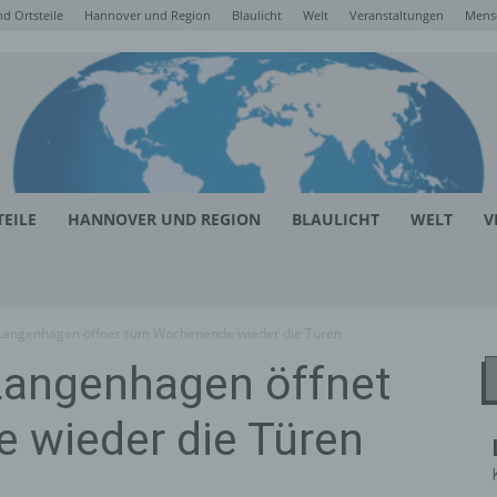
d Ortsteile
Hannover und Region
Blaulicht
Welt
Veranstaltungen
Mens
EILE
HANNOVER UND REGION
BLAULICHT
WELT
V
Langenhagen öffnet zum Wochenende wieder die Türen
Langenhagen öffnet
wieder die Türen