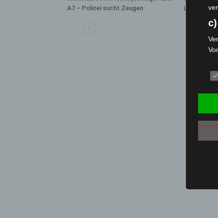
ver
A7 – Polizei sucht Zeugen
Langenhage
c)
Ver
Vo
pe
da
das
ode
die
d
Ein
per
ei
e)
Pro
Da
wer