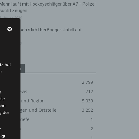
Mann läuft mit Hockeyschläger über A7 – Polizei
sucht Zeugen
5. August 2026
Celle: Mensch stirbt bei Bagger-Unfall auf
Baustelle
5. August 2026
tz hat
Kategorien
er
Blaulicht
2.799
Corona-News
712
e
die
Hannover und Region
5.039
che
Langenhagen und Ortsteile
3.252
g der
Leserbriefe
1
Menschen
2
r
lgt
Über uns
1