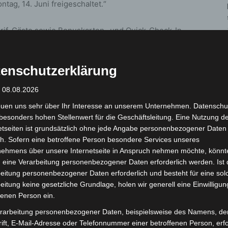
tag, 14. Juni freigeschaltet.“
tarif-Gäste sowie Bonuskarten- und Quick-Check-In-
Sie können OHNE Online-Ticket die Wasserwelt
enschutzerklärung
lt wieder mit Leben gefüllt wird und nicht nur das
: 08.08.2026
mmkurse, wieder stattfinden können“, sagt Carsten
euen uns sehr über Ihr Interesse an unserem Unternehmen. Datenschu
bs Bad. „Durch die im letzten Jahr erfolgte
besonders hohen Stellenwert für die Geschäftsleitung. Eine Nutzung d
ystem und unser bestehendes Hygienekonzept für Bad
etseiten ist grundsätzlich ohne jede Angabe personenbezogener Daten
s Bades problemlos starten.“
h. Sofern eine betroffene Person besondere Services unseres
nehmens über unsere Internetseite in Anspruch nehmen möchte, könnt
die Wassergewöhnung für Babys finden zu den
 eine Verarbeitung personenbezogener Daten erforderlich werden. Ist 
eitung personenbezogener Daten erforderlich und besteht für eine sol
eschränkten Personenzahl pro Becken können bei den
eitung keine gesetzliche Grundlage, holen wir generell eine Einwilligun
11 Personen teilnehmen und bei der
fenen Person ein.
0 Erwachsene (jeweils mit Kind). Der Erwerb eines
rarbeitung personenbezogener Daten, beispielsweise des Namens, de
Einlass erfolgt direkt am Empfang der Wasserwelt. Bitte
ift, E-Mail-Adresse oder Telefonnummer einer betroffenen Person, erfo