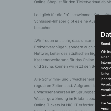
Online-Shop ist für den Ticketverkauf ab Mon
Lediglich für die Frühschwimmer, Kurzzeit
Schlüssel-Inhaber gibt es eine Ausnahme. 
besuchen.
Dat
„Wir freuen uns sehr, dass unsere Wasserwe
Stand
Freizeitvergnügen, sondern auch die Schwi
Wir fr
Hettwer, Leiter des städtischen Eigenbetrie
einen 
Kassenerweiterung für das Online-Tickets
Intern
und Sauna, können wir jetzt den Betrieb de
möglic
Unter
Alle Schwimm- und Erwachsenenkurse und 
jedoch
Verarb
regulären Zeiten statt. Aufgrund der eing
Verarb
Erwachsenenkursen im Sprungbecken max. 
betrof
Wassergewöhnung im Erlebnisbecken max. 1
Die Ve
Online-Tickets ist NICHT erforderlich. Der 
Anschr