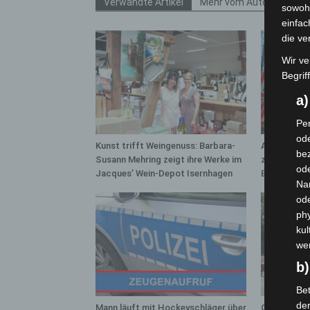
Verwandte Artikel
Mehr vom Autor
sowohl
einfac
die ve
Wir ve
Begrif
a
Per
ode
Kunst trifft Weingenuss: Barbara-
A2: Zweite 
bez
Susann Mehring zeigt ihre Werke im
zwischen H
ode
Jacques’ Wein-Depot Isernhagen
Bothfeld
Na
od
phy
kul
we
b)
Bet
de
Mann läuft mit Hockeyschläger über
Gasleitung 