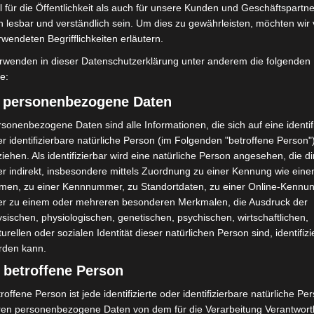
 für die Öffentlichkeit als auch für unsere Kunden und Geschäftspartne
h lesbar und verständlich sein. Um dies zu gewährleisten, möchten wir
rwendeten Begrifflichkeiten erläutern.
rwenden in dieser Datenschutzerklärung unter anderem die folgenden
fe:
) personenbezogene Daten
sonenbezogene Daten sind alle Informationen, die sich auf eine identifi
r identifizierbare natürliche Person (im Folgenden "betroffene Person"
Turbobaustelle startet
Hannover: Erste Tigermücken-
iehen. Als identifizierbar wird eine natürliche Person angesehen, die di
annover-West und
Population in Niedersachsen
r indirekt, insbesondere mittels Zuordnung zu einer Kennung wie ein
entdeckt
men, zu einer Kennnummer, zu Standortdaten, zu einer Online-Kennu
er zu einem oder mehreren besonderen Merkmalen, die Ausdruck der
sischen, physiologischen, genetischen, psychischen, wirtschaftlichen,
turellen oder sozialen Identität dieser natürlichen Person sind, identifizi
rden kann.
 betroffene Person
roffene Person ist jede identifizierte oder identifizierbare natürliche Pe
ren personenbezogene Daten von dem für die Verarbeitung Verantwort
bei McDonald’s-Umbau in
Langenhagen: Autofahrer mit 3,17