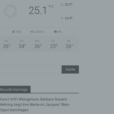
°
25.5
°
C
25.1
°
24.4
34%
2.6m/s
6%
SA.
SO.
MO.
DI.
MI.
26
°
34
°
26
°
23
°
26
°
Aktuelle Beiträge
Kunst trifft Weingenuss: Barbara-Susann
Mehring zeigt ihre Werke im Jacques’ Wein-
Depot Isernhagen