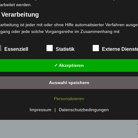
arbeitet werden.
n beschädigt
Promille aus dem Verkehr gezogen
 Verarbeitung
arbeitung ist jeder mit oder ohne Hilfe automatisierter Verfahren ausge
rgang oder jede solche Vorgangsreihe im Zusammenhang mit
rsonenbezogenen Daten wie das Erheben, das Erfassen, die Organisat
s Ordnen, die Speicherung, die Anpassung oder Veränderung, das Aus
Essenziell
Statistik
Externe Dienst
 Abfragen, die Verwendung, die Offenlegung durch Übermittlung, Verb
r eine andere Form der Bereitstellung, den Abgleich oder die Verknüp
✓ Akzeptieren
 Einschränkung, das Löschen oder die Vernichtung.
) Einschränkung der Verarbeitung
Auswahl speichern
schränkung der Verarbeitung ist die Markierung gespeicherter
sonenbezogener Daten mit dem Ziel, ihre künftige Verarbeitung
Personalisieren
nzuschränken.
 Profiling
Impressum
|
Datenschutzbedingungen
filing ist jede Art der automatisierten Verarbeitung personenbezogener
ten, die darin besteht, dass diese personenbezogenen Daten verwend
den, um bestimmte persönliche Aspekte, die sich auf eine natürliche 