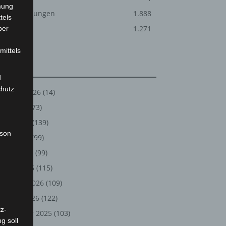
mung
Veranstaltungen
1.888
tels
Welt
1.271
ber
mittels
Archiv
d
chutz
August 2026
(14)
Juli 2026
(73)
Juni 2026
(139)
rson
Mai 2026
(99)
April 2026
(99)
März 2026
(115)
Februar 2026
(109)
Januar 2026
(122)
z-
Dezember 2025
(103)
g soll