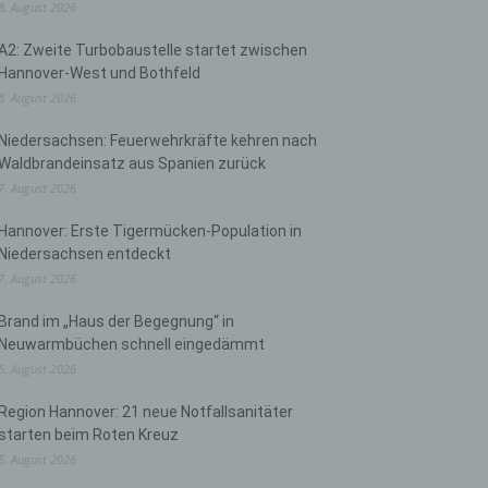
8. August 2026
A2: Zweite Turbobaustelle startet zwischen
Hannover-West und Bothfeld
8. August 2026
Niedersachsen: Feuerwehrkräfte kehren nach
Waldbrandeinsatz aus Spanien zurück
7. August 2026
Hannover: Erste Tigermücken-Population in
Niedersachsen entdeckt
7. August 2026
Brand im „Haus der Begegnung“ in
Neuwarmbüchen schnell eingedämmt
6. August 2026
Region Hannover: 21 neue Notfallsanitäter
starten beim Roten Kreuz
5. August 2026