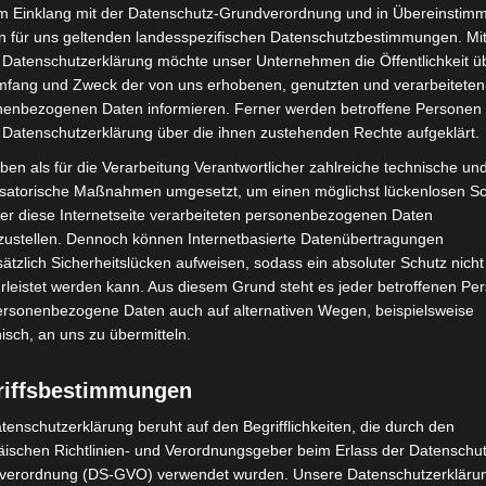
r Beginn des Kurses erfolgen kann und ein verlängerter
im Einklang mit der Datenschutz-Grundverordnung und in Übereinstim
n für uns geltenden landesspezifischen Datenschutzbestimmungen. Mit
 Datenschutzerklärung möchte unser Unternehmen die Öffentlichkeit ü
f an Seepferdchenkursen gibt, werden Bronze-
mfang und Zweck der von uns erhobenen, genutzten und verarbeiteten
enbezogenen Daten informieren. Ferner werden betroffene Personen 
 Datenschutzerklärung über die ihnen zustehenden Rechte aufgeklärt.
ben als für die Verarbeitung Verantwortlicher zahlreiche technische un
isatorische Maßnahmen umgesetzt, um einen möglichst lückenlosen S
er diese Internetseite verarbeiteten personenbezogenen Daten
zustellen. Dennoch können Internetbasierte Datenübertragungen
ätzlich Sicherheitslücken aufweisen, sodass ein absoluter Schutz nicht
leistet werden kann. Aus diesem Grund steht es jeder betroffenen Pe
personenbezogene Daten auch auf alternativen Wegen, beispielsweise
nisch, an uns zu übermitteln.
Nächster Artikel
riffsbestimmungen
Blühende Vielfalt in Langenhagen
tenschutzerklärung beruht auf den Begrifflichkeiten, die durch den
ischen Richtlinien- und Verordnungsgeber beim Erlass der Datenschut
verordnung (DS-GVO) verwendet wurden. Unsere Datenschutzerklärun