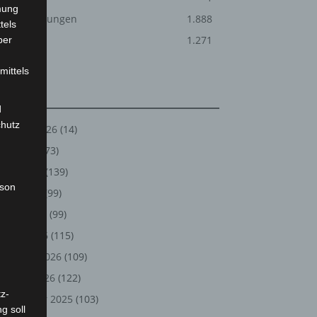
mung
Veranstaltungen
1.888
tels
Welt
1.271
ber
mittels
Archiv
d
chutz
August 2026
(14)
Juli 2026
(73)
Juni 2026
(139)
rson
Mai 2026
(99)
April 2026
(99)
März 2026
(115)
Februar 2026
(109)
Januar 2026
(122)
z-
Dezember 2025
(103)
g soll