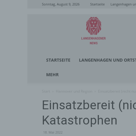
Sonntag, August 9, 2026
Startseite
Langenhagen un
Langenhagener
News
STARTSEITE
LANGENHAGEN UND ORTST
MEHR
Start
Hannover und Region
Einsatzbereit (nicht n
Einsatzbereit (ni
Katastrophen
18. Mai 2022