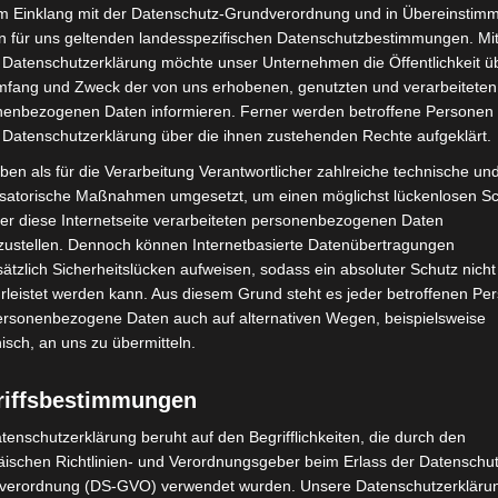
im Einklang mit der Datenschutz-Grundverordnung und in Übereinstim
n für uns geltenden landesspezifischen Datenschutzbestimmungen. Mit
 Datenschutzerklärung möchte unser Unternehmen die Öffentlichkeit ü
ritt die Interessen der rund 1,3 Millionen Angehörigen
mfang und Zweck der von uns erhobenen, genutzten und verarbeiteten
rkfeuerwehren in bundesweit 32 000 Feuerwachen und
enbezogenen Daten informieren. Ferner werden betroffene Personen 
le 27 am Stand D38 zu finden. Zeitgleich zur
 Datenschutzerklärung über die ihnen zustehenden Rechte aufgeklärt.
arbeit mit dem Land Niedersachsen, dem
ben als für die Verarbeitung Verantwortlicher zahlreiche technische un
er Stadt Hannover sowie der Feuerwehr Hannover
isatorische Maßnahmen umgesetzt, um einen möglichst lückenlosen S
 der sechstägigen Veranstaltung ist
er diese Internetseite verarbeiteten personenbezogenen Daten
um Thema Bevölkerungsschutz liefert der Feuerwehr-
zustellen. Dennoch können Internetbasierte Datenübertragungen
ätzlich Sicherheitslücken aufweisen, sodass ein absoluter Schutz nicht
 Juni im Convention Center (CC) im Saal 3. Im
leistet werden kann. Aus diesem Grund steht es jeder betroffenen Pe
ienz der Bevölkerung. Vor allem junge Menschen aus
personenbezogene Daten auch auf alternativen Wegen, beispielsweise
fgerufen, sich aktiv an den Diskussionen zu
nisch, an uns zu übermitteln.
riffsbestimmungen
rbänden nutzen auch zahlreiche einzelne
tenschutzerklärung beruht auf den Begrifflichkeiten, die durch den
stungsfähigkeit zu demonstrieren, unter ihnen zum
ischen Richtlinien- und Verordnungsgeber beim Erlass der Datenschut
Hannover (Halle 12/B48), die Berliner Feuerwehr
verordnung (DS-GVO) verwendet wurden. Unsere Datenschutzerklärun