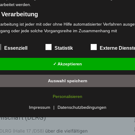
arbeitet werden.
n und ist vollständig ausgestattet, um Reparaturen an
 Verarbeitung
e Werkstattcontainer kamen ebenso wie Mabey-
an Ahr und Erft zum Einsatz. Über ein neun Meter
arbeitung ist jeder mit oder ohne Hilfe automatisierter Verfahren ausge
en die Messe-Besucher*innen laufen können und so
rgang oder jede solche Vorgangsreihe im Zusammenhang mit
rsonenbezogenen Daten wie das Erheben, das Erfassen, die Organisat
helfsbrücken erhalten, die das THW in den
s Ordnen, die Speicherung, die Anpassung oder Veränderung, das Aus
Essenziell
Statistik
Externe Dienst
 Abfragen, die Verwendung, die Offenlegung durch Übermittlung, Verb
r eine andere Form der Bereitstellung, den Abgleich oder die Verknüp
ity Pumping“ (HCP) und der „Schnell-Einsatz-Einheit
✓ Akzeptieren
 Einschränkung, das Löschen oder die Vernichtung.
 Messe-Schwerpunkt, da es neben dem THW-Stand
) Einschränkung der Verarbeitung
r Deutschen Lebensrettungs-Gesellschaft (DLRG)
Auswahl speichern
schränkung der Verarbeitung ist die Markierung gespeicherter
od Rescue Using Boats“ (FRB) vorgestellt, das das
sonenbezogener Daten mit dem Ziel, ihre künftige Verarbeitung
 Modul für Rettungseinsätze in Hochwasserlagen im
Personalisieren
nzuschränken.
ereit.
 Profiling
Impressum
|
Datenschutzbedingungen
llschaft (DLRG)
filing ist jede Art der automatisierten Verarbeitung personenbezogener
ten, die darin besteht, dass diese personenbezogenen Daten verwend
den, um bestimmte persönliche Aspekte, die sich auf eine natürliche 
DLRG (Halle 17 /D58)
über die vielfältigen