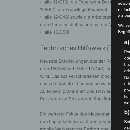
(Halle 12/C10), die Feuerwehr Dortmund (Ha
sowohl
12/E82), die Freiwillige Feuerwehr Werl (H
einfac
die ve
(Halle 12/G46) sowie die Arbeitsgemeinsch
dem Gemeinschaftsstand mit der Vereinigu
Wir ve
(Halle 13/D50).
Begrif
a
Technisches Hilfswerk (THW)
Per
ode
Neueste Entwicklungen aus der Robotik sow
bez
dem THW-Stand (Halle 17/D42) , in welche 
ode
wird. Das aus verschiedenen Modulen beste
Na
auch die Konstruktion von schwimmenden A
od
phy
Außerdem präsentiert das THW eine Drohn
kul
Personen auf See oder in überfluteten Geb
we
b)
Ein weiterer Fokus des Messestandes liegt 
den Logistikzentren auf den erweiterten Fä
Bet
de
mobile Werkstatt der Fachgruppe Logistik M