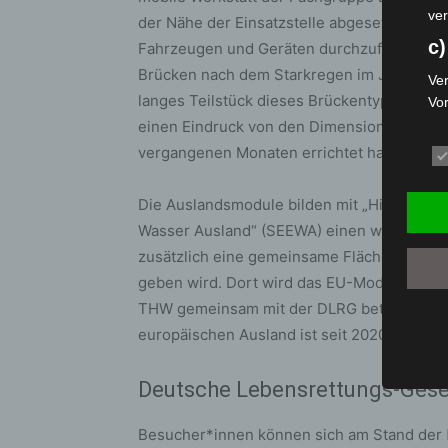
ver
der Nähe der Einsatzstelle abgesetzt werde
c)
Fahrzeugen und Geräten durchzuführen. Di
Brücken nach dem Starkregen im Juli 2021 
Ver
langes Teilstück dieses Brückentyps werd
Vo
pe
einen Eindruck von den Dimensionen der Be
da
vergangenen Monaten errichtet hat.
das
ode
Die Auslandsmodule bilden mit „High Capac
die
Wasser Ausland“ (SEEWA) einen weiteren
d
zusätzlich eine gemeinsame Fläche mit de
Ein
geben wird. Dort wird das EU-Modul 17 „Flo
per
THW gemeinsam mit der DLRG betreibt. Das
ei
europäischen Ausland ist seit 2020 einsatzb
e)
Deutsche Lebensrettungs-Gese
Pro
Da
wer
Besucher*innen können sich am Stand der