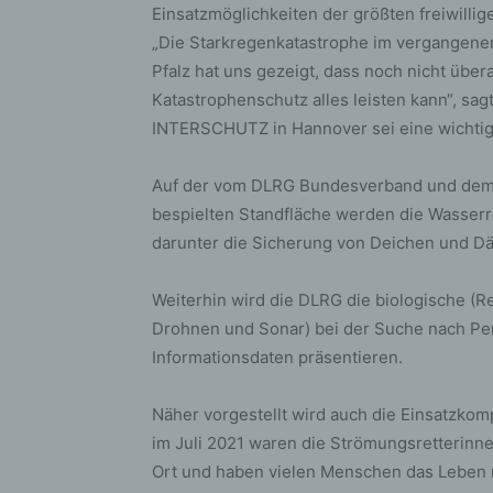
bez
Einsatzmöglichkeiten der größten freiwilli
wir
„Die Starkregenkatastrophe im vergangene
Zuv
Pfalz hat uns gezeigt, dass noch nicht über
Pe
Katastrophenschutz alles leisten kann“, sag
f
INTERSCHUTZ in Hannover sei eine wichtige 
Ps
We
Auf der vom DLRG Bundesverband und de
zus
bespielten Standfläche werden die Wasserr
zu
darunter die Sicherung von Deichen und 
au
unt
ide
Weiterhin wird die DLRG die biologische (R
g)
Drohnen und Sonar) bei der Suche nach Pe
Ve
Informationsdaten präsentieren.
Ver
Näher vorgestellt wird auch die Einsatzko
ode
ge
im Juli 2021 waren die Strömungsretterinne
pe
Ort und haben vielen Menschen das Leben re
Ver