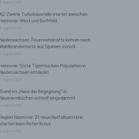
8. August 2026
A2: Zweite Turbobaustelle startet zwischen
Hannover-West und Bothfeld
8. August 2026
Niedersachsen: Feuerwehrkräfte kehren nach
Waldbrandeinsatz aus Spanien zurück
7. August 2026
Hannover: Erste Tigermücken-Population in
Niedersachsen entdeckt
7. August 2026
Brand im „Haus der Begegnung“ in
Neuwarmbüchen schnell eingedämmt
6. August 2026
Region Hannover: 21 neue Notfallsanitäter
starten beim Roten Kreuz
5. August 2026