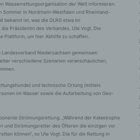
iehen, zu bewerten, insbesondere, um Aspekte bezüglich Arbeitsleistu
gen Wasserrettungsorganisation der Welt informieren.
tschaftlicher Lage, Gesundheit, persönlicher Vorlieben, Interessen,
n Sommer in Nordrhein-Westfalen und Rheinland-
erlässigkeit, Verhalten, Aufenthaltsort oder Ortswechsel dieser natürli
all bekannt ist, was die DLRG etwa im
rson zu analysieren oder vorherzusagen.
t die Präsidentin des Verbandes, Ute Vogt. Die
) Pseudonymisierung
Plattform, um hier Abhilfe zu schaffen.
eudonymisierung ist die Verarbeitung personenbezogener Daten in ein
ise, auf welche die personenbezogenen Daten ohne Hinzuziehung
m Landesverband Niedersachsen gemeinsam
ätzlicher Informationen nicht mehr einer spezifischen betroffenen Per
etter verschiedene Szenarien veranschaulichen,
geordnet werden können, sofern diese zusätzlichen Informationen ges
Dämmen.
fbewahrt werden und technischen und organisatorischen Maßnahmen
erliegen, die gewährleisten, dass die personenbezogenen Daten nicht 
ntifizierten oder identifizierbaren natürlichen Person zugewiesen werde
ettungshunde) und technische Ortung (mittels
 Verantwortlicher oder für die Verarbeitung
rsonen im Wasser sowie die Aufarbeitung von Geo-
rantwortlicher
antwortlicher oder für die Verarbeitung Verantwortlicher ist die natürlic
mponente Strömungsrettung. „Während der Katastrophe
r juristische Person, Behörde, Einrichtung oder andere Stelle, die allei
meinsam mit anderen über die Zwecke und Mittel der Verarbeitung von
n und Strömungsretter des Öfteren die einzigen vor
rsonenbezogenen Daten entscheidet. Sind die Zwecke und Mittel diese
tten können“, so Ute Vogt. Die für die Rettung in
arbeitung durch das Unionsrecht oder das Recht der Mitgliedstaaten