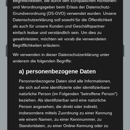
Begrifflichkeiten, die durch den Europäischen Richtlinien-
und Verordnungsgeber beim Erlass der Datenschutz-
Grundverordnung (DS-GVO) verwendet wurden. Unsere
Datenschutzerklärung soll sowohl für die Öffentlichkeit
als auch für unsere Kunden und Geschäftspartner
einfach lesbar und verständlich sein. Um dies zu
gewährleisten, möchten wir vorab die verwendeten
Begrifflichkeiten erläutern.
Wetter
Wir verwenden in dieser Datenschutzerklärung unter
anderem die folgenden Begriffe:
LANGENHAGEN
a) personenbezogene Daten
Ein Paar Wolken
Personenbezogene Daten sind alle Informationen,
°
19
°
C
18.8
die sich auf eine identifizierte oder identifizierbare
natürliche Person (im Folgenden "betroffene Person")
°
18.3
beziehen. Als identifizierbar wird eine natürliche
Person angesehen, die direkt oder indirekt,
65%
4.5m/s
17%
insbesondere mittels Zuordnung zu einer Kennung
wie einem Namen, zu einer Kennnummer, zu
MO.
DI.
MI.
DO.
FR.
Standortdaten, zu einer Online-Kennung oder zu
19
°
24
°
28
°
31
°
36
°