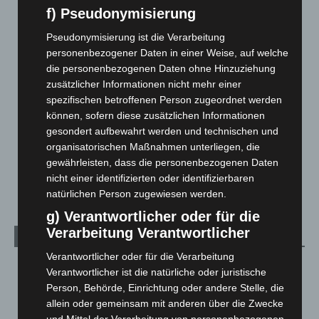
Blaulicht
2.800
f) Pseudonymisierung
Corona-News
712
Pseudonymisierung ist die Verarbeitung
Hannover und Region
5.040
personenbezogener Daten in einer Weise, auf welche
die personenbezogenen Daten ohne Hinzuziehung
Langenhagen und Ortsteile
3.252
zusätzlicher Informationen nicht mehr einer
Leserbriefe
1
spezifischen betroffenen Person zugeordnet werden
Menschen
2
können, sofern diese zusätzlichen Informationen
gesondert aufbewahrt werden und technischen und
Über uns
1
organisatorischen Maßnahmen unterliegen, die
Veranstaltungen
1.889
gewährleisten, dass die personenbezogenen Daten
Welt
1.272
nicht einer identifizierten oder identifizierbaren
natürlichen Person zugewiesen werden.
g) Verantwortlicher oder für die
Verarbeitung Verantwortlicher
Archiv
Verantwortlicher oder für die Verarbeitung
August 2026
(16)
Verantwortlicher ist die natürliche oder juristische
Person, Behörde, Einrichtung oder andere Stelle, die
Juli 2026
(73)
allein oder gemeinsam mit anderen über die Zwecke
Juni 2026
(139)
und Mittel der Verarbeitung von personenbezogenen