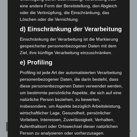
8. August 2026
eine andere Form der Bereitstellung, den Abgleich
Niedersachsen: Feuerwehrkräfte kehren nach
oder die Verknüpfung, die Einschränkung, das
Waldbrandeinsatz aus Spanien zurück
Löschen oder die Vernichtung.
7. August 2026
d) Einschränkung der Verarbeitung
Hannover: Erste Tigermücken-Population in Niedersachsen
Einschränkung der Verarbeitung ist die Markierung
entdeckt
gespeicherter personenbezogener Daten mit dem
7. August 2026
Ziel, ihre künftige Verarbeitung einzuschränken.
e) Profiling
Brand im „Haus der Begegnung“ in Neuwarmbüchen schnell
eingedämmt
Profiling ist jede Art der automatisierten Verarbeitung
6. August 2026
personenbezogener Daten, die darin besteht, dass
diese personenbezogenen Daten verwendet werden,
Region Hannover: 21 neue Notfallsanitäter starten beim
um bestimmte persönliche Aspekte, die sich auf eine
Roten Kreuz
natürliche Person beziehen, zu bewerten,
5. August 2026
insbesondere, um Aspekte bezüglich Arbeitsleistung,
wirtschaftlicher Lage, Gesundheit, persönlicher
Vorlieben, Interessen, Zuverlässigkeit, Verhalten,
Aufenthaltsort oder Ortswechsel dieser natürlichen
Kategorien
Person zu analysieren oder vorherzusagen.