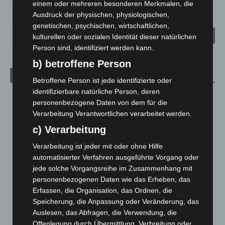
einem oder mehreren besonderen Merkmalen, die
Ausdruck der physischen, physiologischen,
genetischen, psychischen, wirtschaftlichen,
kulturellen oder sozialen Identität dieser natürlichen
Person sind, identifiziert werden kann.
b) betroffene Person
Aktuelle Beiträge
Betroffene Person ist jede identifizierte oder
identifizierbare natürliche Person, deren
Kellerbrand in Hannover-Vinnhorst schnell gelöscht
personenbezogene Daten von dem für die
10. August 2026
Verarbeitung Verantwortlichen verarbeitet werden.
c) Verarbeitung
M’era Luna 2026: 25.000 Fans feiern in Hildesheim
10. August 2026
Verarbeitung ist jeder mit oder ohne Hilfe
automatisierter Verfahren ausgeführte Vorgang oder
Kunst trifft Weingenuss: Barbara-Susann Mehring zeigt ihre
jede solche Vorgangsreihe im Zusammenhang mit
Werke im Jacques’ Wein-Depot Isernhagen
personenbezogenen Daten wie das Erheben, das
8. August 2026
Erfassen, die Organisation, das Ordnen, die
Speicherung, die Anpassung oder Veränderung, das
A2: Zweite Turbobaustelle startet zwischen Hannover-West
Auslesen, das Abfragen, die Verwendung, die
und Bothfeld
Offenlegung durch Übermittlung, Verbreitung oder