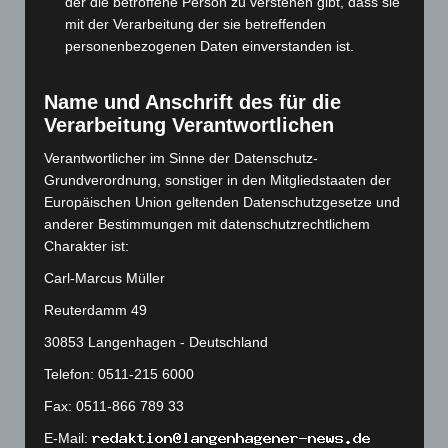
der die betroffene Person zu verstehen gibt, dass sie
November 2023
(130)
mit der Verarbeitung der sie betreffenden
personenbezogenen Daten einverstanden ist.
Oktober 2023
(114)
September 2023
(133)
Name und Anschrift des für die
August 2023
(134)
Verarbeitung Verantwortlichen
Juli 2023
(118)
Verantwortlicher im Sinne der Datenschutz-
Juni 2023
(142)
Grundverordnung, sonstiger in den Mitgliedstaaten der
Mai 2023
(139)
Europäischen Union geltenden Datenschutzgesetze und
anderer Bestimmungen mit datenschutzrechtlichem
April 2023
(155)
Charakter ist:
März 2023
(174)
Carl-Marcus Müller
Februar 2023
(154)
Reuterdamm 49
Januar 2023
(140)
30853 Langenhagen - Deutschland
Dezember 2022
(130)
Telefon: 0511-215 6000
November 2022
(167)
Fax: 0511-866 789 33
Oktober 2022
(166)
E-Mail:
September 2022
(205)