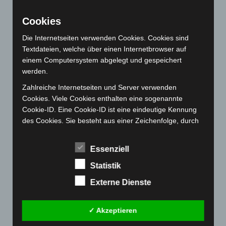
August 2022
(166)
Cookies
Juli 2022
(133)
Die Internetseiten verwenden Cookies. Cookies sind
Juni 2022
(167)
Textdateien, welche über einen Internetbrowser auf
Mai 2022
(177)
einem Computersystem abgelegt und gespeichert
werden.
April 2022
(198)
März 2022
(221)
Zahlreiche Internetseiten und Server verwenden
Cookies. Viele Cookies enthalten eine sogenannte
Februar 2022
(189)
Cookie-ID. Eine Cookie-ID ist eine eindeutige Kennung
Januar 2022
(190)
des Cookies. Sie besteht aus einer Zeichenfolge, durch
welche Internetseiten und Server dem konkreten
Dezember 2021
(204)
Internetbrowser zugeordnet werden können, in dem das
November 2021
(215)
Essenziell
Cookie gespeichert wurde. Dies ermöglicht es den
Oktober 2021
(171)
besuchten Internetseiten und Servern, den individuellen
Statistik
Browser der betroffenen Person von anderen
September 2021
(180)
Externe Dienste
Internetbrowsern, die andere Cookies enthalten, zu
August 2021
(154)
unterscheiden. Ein bestimmter Internetbrowser kann
Juli 2021
(213)
über die eindeutige Cookie-ID wiedererkannt und
✓ Akzeptieren
identifiziert werden.
Juni 2021
(198)