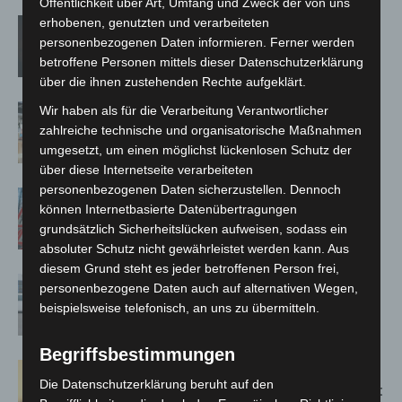
Öffentlichkeit über Art, Umfang und Zweck der von uns
erhobenen, genutzten und verarbeiteten
M’era Luna 2026: 25.000 Fans feiern in
personenbezogenen Daten informieren. Ferner werden
Hildesheim
betroffene Personen mittels dieser Datenschutzerklärung
über die ihnen zustehenden Rechte aufgeklärt.
Kunst trifft Weingenuss: Barbara-
Wir haben als für die Verarbeitung Verantwortlicher
zahlreiche technische und organisatorische Maßnahmen
Susann Mehring zeigt ihre Werke im
umgesetzt, um einen möglichst lückenlosen Schutz der
Jacques’ Wein-Depot Isernhagen
über diese Internetseite verarbeiteten
personenbezogenen Daten sicherzustellen. Dennoch
A2: Zweite Turbobaustelle startet
können Internetbasierte Datenübertragungen
zwischen Hannover-West und
grundsätzlich Sicherheitslücken aufweisen, sodass ein
Bothfeld
absoluter Schutz nicht gewährleistet werden kann. Aus
diesem Grund steht es jeder betroffenen Person frei,
Niedersachsen: Feuerwehrkräfte
personenbezogene Daten auch auf alternativen Wegen,
kehren nach Waldbrandeinsatz aus
beispielsweise telefonisch, an uns zu übermitteln.
Spanien zurück
Begriffsbestimmungen
Hannover: Erste Tigermücken-
Die Datenschutzerklärung beruht auf den
Population in Niedersachsen entdeckt