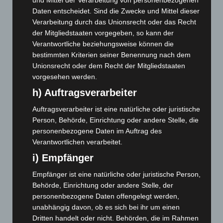
Mai 2026
(99)
Daten entscheidet. Sind die Zwecke und Mittel dieser
Verarbeitung durch das Unionsrecht oder das Recht
April 2026
(99)
der Mitgliedstaaten vorgegeben, so kann der
März 2026
(115)
Verantwortliche beziehungsweise können die
Februar 2026
(109)
bestimmten Kriterien seiner Benennung nach dem
Unionsrecht oder dem Recht der Mitgliedstaaten
Januar 2026
(122)
vorgesehen werden.
Dezember 2025
(103)
h) Auftragsverarbeiter
November 2025
(114)
Auftragsverarbeiter ist eine natürliche oder juristische
Oktober 2025
(112)
Person, Behörde, Einrichtung oder andere Stelle, die
September 2025
(93)
personenbezogene Daten im Auftrag des
Verantwortlichen verarbeitet.
August 2025
(90)
i) Empfänger
Juli 2025
(90)
Juni 2025
(103)
Empfänger ist eine natürliche oder juristische Person,
Behörde, Einrichtung oder andere Stelle, der
Mai 2025
(112)
personenbezogene Daten offengelegt werden,
April 2025
(88)
unabhängig davon, ob es sich bei ihr um einen
März 2025
(111)
Dritten handelt oder nicht. Behörden, die im Rahmen