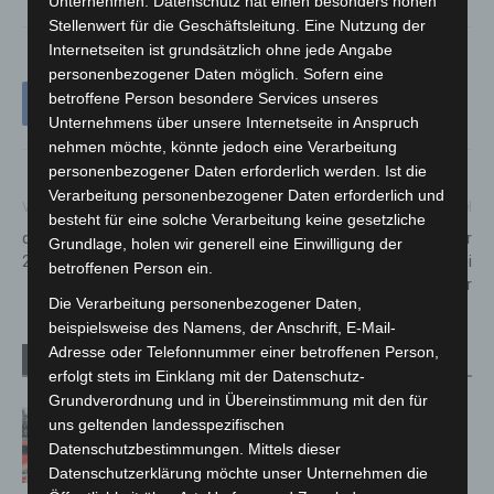
Unternehmen. Datenschutz hat einen besonders hohen
Stellenwert für die Geschäftsleitung. Eine Nutzung der
Internetseiten ist grundsätzlich ohne jede Angabe
personenbezogener Daten möglich. Sofern eine
betroffene Person besondere Services unseres
Unternehmens über unsere Internetseite in Anspruch
nehmen möchte, könnte jedoch eine Verarbeitung
personenbezogener Daten erforderlich werden. Ist die
Verarbeitung personenbezogener Daten erforderlich und
Vorheriger Artikel
Nächster Artikel
besteht für eine solche Verarbeitung keine gesetzliche
die feisten bei der MIMUSE am
Online-Wache der
Grundlage, holen wir generell eine Einwilligung der
29. und 30. April 2022
Niedersächsischen Polizei
betroffenen Person ein.
immer beliebter
Die Verarbeitung personenbezogener Daten,
beispielsweise des Namens, der Anschrift, E-Mail-
Adresse oder Telefonnummer einer betroffenen Person,
Verwandte Artikel
Mehr vom Autor
erfolgt stets im Einklang mit der Datenschutz-
Grundverordnung und in Übereinstimmung mit den für
Kellerbrand in Hannover-Vinnhorst
uns geltenden landesspezifischen
schnell gelöscht
Datenschutzbestimmungen. Mittels dieser
Datenschutzerklärung möchte unser Unternehmen die