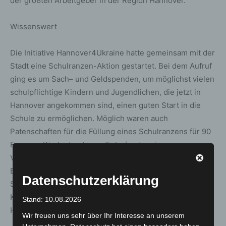
der größten Arbeitgeber in der Region Hannover.
Wissenswert
Die Initiative Hannover4Ukraine hatte gemeinsam mit der
Stadt eine Schulranzen-Aktion gestartet. Bei dem Aufruf
ging es um Sach– und Geldspenden, um möglichst vielen
schulpflichtige Kindern und Jugendlichen, die jetzt in
Hannover angekommen sind, einen guten Start in die
Schule zu ermöglichen. Möglich waren auch
Patenschaften für die Füllung eines Schulranzens für 90
Euro pro Kind oder Jugendliche/r oder eine
Vollpatenschaft für einen gefüllten Schulranzen für 200
Euro pro Kind oder Jugendliche/r. Gesammelt wurden
Datenschutzerklärung
Schulmaterialien und Schulranzen, geeignet für die
Klassenstufen 1 bis 12, an der Leibniz Universität
Stand: 10.08.2026
Hannover.
Wir freuen uns sehr über Ihr Interesse an unserem