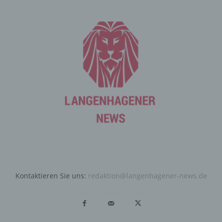
durch unsere Internetseite jederzeit mittels einer
entsprechenden Einstellung des genutzten
Internetbrowsers verhindern und damit der Setzung von
Cookies dauerhaft widersprechen. Ferner können
bereits gesetzte Cookies jederzeit über einen
Internetbrowser oder andere Softwareprogramme
gelöscht werden. Dies ist in allen gängigen
Internetbrowsern möglich. Deaktiviert die betroffene
Person die Setzung von Cookies in dem genutzten
Internetbrowser, sind unter Umständen nicht alle
Funktionen unserer Internetseite vollumfänglich nutzbar.
Erfassung von allgemeinen Daten
und Informationen
Die Internetseite erfasst mit jedem Aufruf der
Kontaktieren Sie uns:
redaktion@langenhagener-news.de
Internetseite durch eine betroffene Person oder ein
automatisiertes System eine Reihe von allgemeinen
Daten und Informationen. Diese allgemeinen Daten und
Informationen werden in den Logfiles des Servers