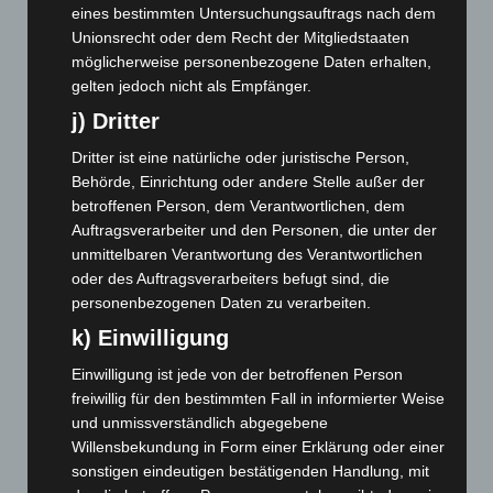
eines bestimmten Untersuchungsauftrags nach dem
Februar 2025
(96)
Unionsrecht oder dem Recht der Mitgliedstaaten
Januar 2025
(88)
möglicherweise personenbezogene Daten erhalten,
gelten jedoch nicht als Empfänger.
Dezember 2024
(89)
j) Dritter
November 2024
(94)
Oktober 2024
(93)
Dritter ist eine natürliche oder juristische Person,
Behörde, Einrichtung oder andere Stelle außer der
September 2024
(112)
betroffenen Person, dem Verantwortlichen, dem
August 2024
(107)
Auftragsverarbeiter und den Personen, die unter der
Juli 2024
(89)
unmittelbaren Verantwortung des Verantwortlichen
oder des Auftragsverarbeiters befugt sind, die
Juni 2024
(107)
personenbezogenen Daten zu verarbeiten.
Mai 2024
(149)
k) Einwilligung
April 2024
(102)
Einwilligung ist jede von der betroffenen Person
März 2024
(103)
freiwillig für den bestimmten Fall in informierter Weise
Februar 2024
(103)
und unmissverständlich abgegebene
Willensbekundung in Form einer Erklärung oder einer
Januar 2024
(111)
sonstigen eindeutigen bestätigenden Handlung, mit
Dezember 2023
(130)