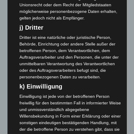
Dezember 2024
(89)
Unionsrecht oder dem Recht der Mitgliedstaaten
November 2024
(94)
möglicherweise personenbezogene Daten erhalten,
Oktober 2024
(93)
gelten jedoch nicht als Empfänger.
j) Dritter
September 2024
(112)
August 2024
(107)
Dritter ist eine natürliche oder juristische Person,
Behörde, Einrichtung oder andere Stelle außer der
Juli 2024
(89)
betroffenen Person, dem Verantwortlichen, dem
Juni 2024
(107)
Auftragsverarbeiter und den Personen, die unter der
Mai 2024
(149)
unmittelbaren Verantwortung des Verantwortlichen
oder des Auftragsverarbeiters befugt sind, die
April 2024
(102)
personenbezogenen Daten zu verarbeiten.
März 2024
(103)
k) Einwilligung
Februar 2024
(103)
Einwilligung ist jede von der betroffenen Person
Januar 2024
(111)
freiwillig für den bestimmten Fall in informierter Weise
Dezember 2023
(130)
und unmissverständlich abgegebene
Willensbekundung in Form einer Erklärung oder einer
November 2023
(130)
sonstigen eindeutigen bestätigenden Handlung, mit
Oktober 2023
(114)
der die betroffene Person zu verstehen gibt, dass sie