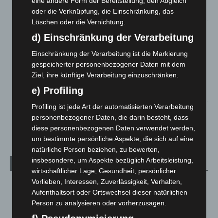
eine andere Form der Bereitstellung, den Abgleich
6. August 2026
oder die Verknüpfung, die Einschränkung, das
Löschen oder die Vernichtung.
Region Hannover: 21 neue Notfallsanitäter starten beim
d) Einschränkung der Verarbeitung
Roten Kreuz
5. August 2026
Einschränkung der Verarbeitung ist die Markierung
gespeicherter personenbezogener Daten mit dem
Mann läuft mit Hockeyschläger über A7 – Polizei sucht
Ziel, ihre künftige Verarbeitung einzuschränken.
Zeugen
e) Profiling
5. August 2026
Profiling ist jede Art der automatisierten Verarbeitung
Celle: Mensch stirbt bei Bagger-Unfall auf Baustelle
personenbezogener Daten, die darin besteht, dass
5. August 2026
diese personenbezogenen Daten verwendet werden,
um bestimmte persönliche Aspekte, die sich auf eine
natürliche Person beziehen, zu bewerten,
insbesondere, um Aspekte bezüglich Arbeitsleistung,
Kategorien
wirtschaftlicher Lage, Gesundheit, persönlicher
Vorlieben, Interessen, Zuverlässigkeit, Verhalten,
Blaulicht
2.799
Aufenthaltsort oder Ortswechsel dieser natürlichen
Corona-News
712
Person zu analysieren oder vorherzusagen.
Hannover und Region
5.039