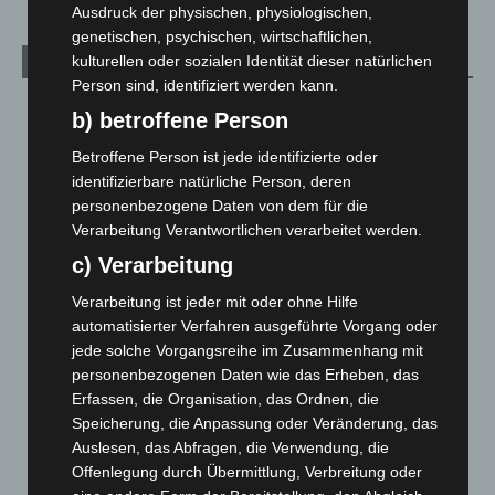
Ausdruck der physischen, physiologischen,
genetischen, psychischen, wirtschaftlichen,
kulturellen oder sozialen Identität dieser natürlichen
Aktuelle Beiträge
Person sind, identifiziert werden kann.
Kunst trifft Weingenuss: Barbara-Susann Mehring zeigt ihre
b) betroffene Person
Werke im Jacques’ Wein-Depot Isernhagen
8. August 2026
Betroffene Person ist jede identifizierte oder
identifizierbare natürliche Person, deren
A2: Zweite Turbobaustelle startet zwischen Hannover-West
personenbezogene Daten von dem für die
und Bothfeld
Verarbeitung Verantwortlichen verarbeitet werden.
8. August 2026
c) Verarbeitung
Niedersachsen: Feuerwehrkräfte kehren nach
Verarbeitung ist jeder mit oder ohne Hilfe
Waldbrandeinsatz aus Spanien zurück
automatisierter Verfahren ausgeführte Vorgang oder
7. August 2026
jede solche Vorgangsreihe im Zusammenhang mit
personenbezogenen Daten wie das Erheben, das
Hannover: Erste Tigermücken-Population in Niedersachsen
Erfassen, die Organisation, das Ordnen, die
entdeckt
Speicherung, die Anpassung oder Veränderung, das
7. August 2026
Auslesen, das Abfragen, die Verwendung, die
Brand im „Haus der Begegnung“ in Neuwarmbüchen schnell
Offenlegung durch Übermittlung, Verbreitung oder
eingedämmt