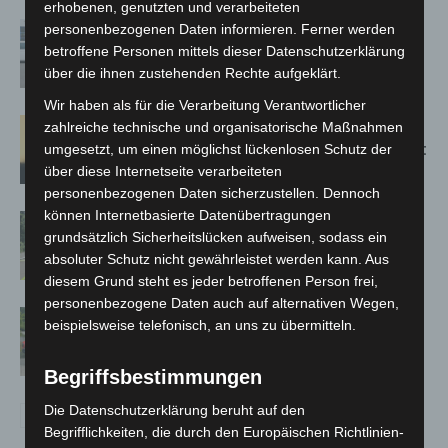
erhobenen, genutzten und verarbeiteten
Niedersachsen: Feuerwehrkräfte
personenbezogenen Daten informieren. Ferner werden
kehren nach Waldbrandeinsatz aus
betroffene Personen mittels dieser Datenschutzerklärung
über die ihnen zustehenden Rechte aufgeklärt.
Spanien zurück
Wir haben als für die Verarbeitung Verantwortlicher
Hannover: Erste Tigermücken-
zahlreiche technische und organisatorische Maßnahmen
Population in Niedersachsen entdeckt
umgesetzt, um einen möglichst lückenlosen Schutz der
über diese Internetseite verarbeiteten
personenbezogenen Daten sicherzustellen. Dennoch
können Internetbasierte Datenübertragungen
Brand im „Haus der Begegnung“ in
grundsätzlich Sicherheitslücken aufweisen, sodass ein
Neuwarmbüchen schnell eingedämmt
absoluter Schutz nicht gewährleistet werden kann. Aus
diesem Grund steht es jeder betroffenen Person frei,
personenbezogene Daten auch auf alternativen Wegen,
Region Hannover: 21 neue
beispielsweise telefonisch, an uns zu übermitteln.
Notfallsanitäter starten beim Roten
Kreuz
Begriffsbestimmungen
Die Datenschutzerklärung beruht auf den
Begrifflichkeiten, die durch den Europäischen Richtlinien-