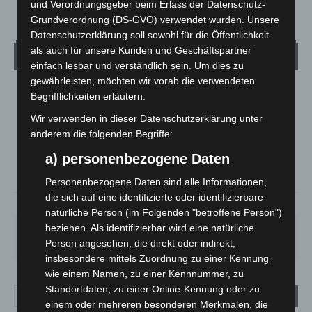
und Verordnungsgeber beim Erlass der Datenschutz-
Grundverordnung (DS-GVO) verwendet wurden. Unsere
Datenschutzerklärung soll sowohl für die Öffentlichkeit
als auch für unsere Kunden und Geschäftspartner
Wetter
einfach lesbar und verständlich sein. Um dies zu
gewährleisten, möchten wir vorab die verwendeten
LANGENHAGEN
Begrifflichkeiten erläutern.
Klarer Himmel
Wir verwenden in dieser Datenschutzerklärung unter
°
anderem die folgenden Begriffe:
21.6
°
C
20.9
a) personenbezogene Daten
°
20.5
Personenbezogene Daten sind alle Informationen,
die sich auf eine identifizierte oder identifizierbare
51%
1.8m/s
2%
natürliche Person (im Folgenden "betroffene Person")
beziehen. Als identifizierbar wird eine natürliche
SA.
SO.
MO.
DI.
MI.
21
°
34
°
29
°
23
°
26
°
Person angesehen, die direkt oder indirekt,
insbesondere mittels Zuordnung zu einer Kennung
wie einem Namen, zu einer Kennnummer, zu
Standortdaten, zu einer Online-Kennung oder zu
einem oder mehreren besonderen Merkmalen, die