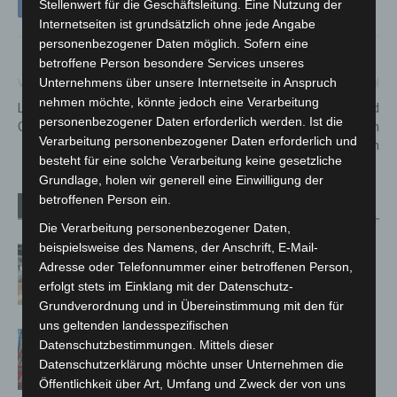
Stellenwert für die Geschäftsleitung. Eine Nutzung der
Internetseiten ist grundsätzlich ohne jede Angabe
personenbezogener Daten möglich. Sofern eine
betroffene Person besondere Services unseres
Unternehmens über unsere Internetseite in Anspruch
Vorheriger Artikel
Nächster Artikel
nehmen möchte, könnte jedoch eine Verarbeitung
Land wählt 14 Kommunen für
Car-Friday: Polizei ahndet rund
personenbezogener Daten erforderlich werden. Ist die
Corona-Modellprojekte aus
600 Verkehrsverstöße in
Verarbeitung personenbezogener Daten erforderlich und
Hannover und der Region
besteht für eine solche Verarbeitung keine gesetzliche
Grundlage, holen wir generell eine Einwilligung der
betroffenen Person ein.
Verwandte Artikel
Mehr vom Autor
Die Verarbeitung personenbezogener Daten,
beispielsweise des Namens, der Anschrift, E-Mail-
Kunst trifft Weingenuss: Barbara-
Adresse oder Telefonnummer einer betroffenen Person,
Susann Mehring zeigt ihre Werke im
erfolgt stets im Einklang mit der Datenschutz-
Jacques’ Wein-Depot Isernhagen
Grundverordnung und in Übereinstimmung mit den für
uns geltenden landesspezifischen
A2: Zweite Turbobaustelle startet
Datenschutzbestimmungen. Mittels dieser
zwischen Hannover-West und
Datenschutzerklärung möchte unser Unternehmen die
Bothfeld
Öffentlichkeit über Art, Umfang und Zweck der von uns