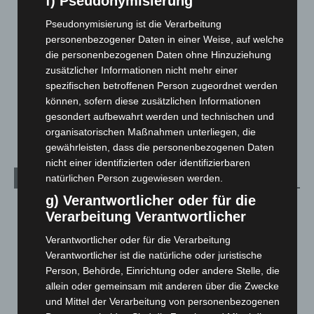
f) Pseudonymisierung
Langenhagen und Ortsteile
3.252
Pseudonymisierung ist die Verarbeitung
Leserbriefe
1
personenbezogener Daten in einer Weise, auf welche
die personenbezogenen Daten ohne Hinzuziehung
Menschen
2
zusätzlicher Informationen nicht mehr einer
Über uns
1
spezifischen betroffenen Person zugeordnet werden
Veranstaltungen
1.888
können, sofern diese zusätzlichen Informationen
gesondert aufbewahrt werden und technischen und
Welt
1.271
organisatorischen Maßnahmen unterliegen, die
gewährleisten, dass die personenbezogenen Daten
nicht einer identifizierten oder identifizierbaren
natürlichen Person zugewiesen werden.
Archiv
g) Verantwortlicher oder für die
August 2026
(14)
Verarbeitung Verantwortlicher
Juli 2026
(73)
Verantwortlicher oder für die Verarbeitung
Juni 2026
(139)
Verantwortlicher ist die natürliche oder juristische
Mai 2026
(99)
Person, Behörde, Einrichtung oder andere Stelle, die
allein oder gemeinsam mit anderen über die Zwecke
April 2026
(99)
und Mittel der Verarbeitung von personenbezogenen
März 2026
(115)