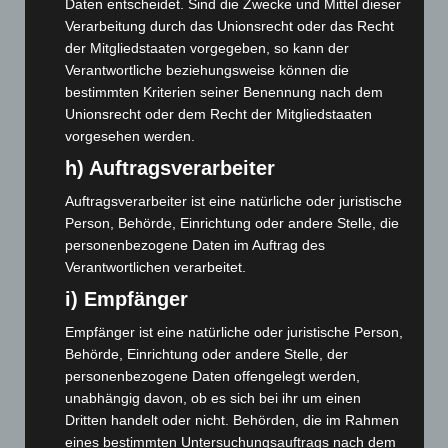
Daten entscheidet. Sind die Zwecke und Mittel dieser
Verarbeitung durch das Unionsrecht oder das Recht
Februar 2026
(109)
der Mitgliedstaaten vorgegeben, so kann der
Januar 2026
(122)
Verantwortliche beziehungsweise können die
Dezember 2025
(103)
bestimmten Kriterien seiner Benennung nach dem
Unionsrecht oder dem Recht der Mitgliedstaaten
November 2025
(114)
vorgesehen werden.
Oktober 2025
(112)
h) Auftragsverarbeiter
September 2025
(93)
Auftragsverarbeiter ist eine natürliche oder juristische
August 2025
(90)
Person, Behörde, Einrichtung oder andere Stelle, die
Juli 2025
(90)
personenbezogene Daten im Auftrag des
Verantwortlichen verarbeitet.
Juni 2025
(103)
i) Empfänger
Mai 2025
(112)
April 2025
(88)
Empfänger ist eine natürliche oder juristische Person,
Behörde, Einrichtung oder andere Stelle, der
März 2025
(111)
personenbezogene Daten offengelegt werden,
Februar 2025
(96)
unabhängig davon, ob es sich bei ihr um einen
Januar 2025
(88)
Dritten handelt oder nicht. Behörden, die im Rahmen
eines bestimmten Untersuchungsauftrags nach dem