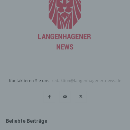
entsprechenden Einstellung des genutzten
Internetbrowsers verhindern und damit der Setzung von
Cookies dauerhaft widersprechen. Ferner können
bereits gesetzte Cookies jederzeit über einen
Internetbrowser oder andere Softwareprogramme
gelöscht werden. Dies ist in allen gängigen
Internetbrowsern möglich. Deaktiviert die betroffene
Person die Setzung von Cookies in dem genutzten
Internetbrowser, sind unter Umständen nicht alle
Funktionen unserer Internetseite vollumfänglich nutzbar.
Erfassung von allgemeinen Daten
Kontaktieren Sie uns:
redaktion@langenhagener-news.de
und Informationen
Die Internetseite erfasst mit jedem Aufruf der
Internetseite durch eine betroffene Person oder ein
automatisiertes System eine Reihe von allgemeinen
Daten und Informationen. Diese allgemeinen Daten und
Informationen werden in den Logfiles des Servers
Beliebte Beiträge
gespeichert. Erfasst werden können die (1) verwendeten