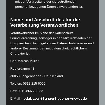
September 2023
(133)
mit der Verarbeitung der sie betreffenden
personenbezogenen Daten einverstanden ist.
August 2023
(134)
Juli 2023
(118)
Name und Anschrift des für die
Juni 2023
(142)
Verarbeitung Verantwortlichen
Mai 2023
(139)
Verantwortlicher im Sinne der Datenschutz-
April 2023
(155)
Grundverordnung, sonstiger in den Mitgliedstaaten der
März 2023
(174)
Europäischen Union geltenden Datenschutzgesetze und
anderer Bestimmungen mit datenschutzrechtlichem
Februar 2023
(154)
Charakter ist:
Januar 2023
(140)
Carl-Marcus Müller
Dezember 2022
(130)
Reuterdamm 49
November 2022
(167)
30853 Langenhagen - Deutschland
Oktober 2022
(166)
Telefon: 0511-215 6000
September 2022
(205)
Fax: 0511-866 789 33
August 2022
(166)
E-Mail:
Juli 2022
(133)