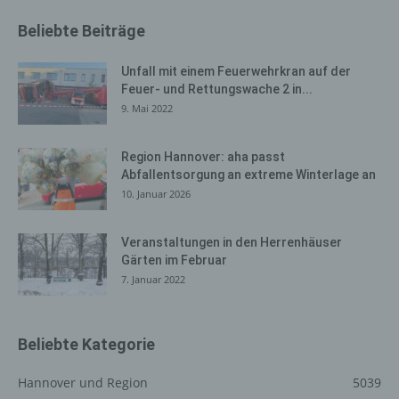
eigene Zwecke erhoben und gespeichert. Der für die
Beliebte Beiträge
Verarbeitung Verantwortliche kann die Weitergabe an
einen oder mehrere Auftragsverarbeiter, beispielsweise
Unfall mit einem Feuerwehrkran auf der
einen Paketdienstleister, veranlassen, der die
Feuer- und Rettungswache 2 in...
personenbezogenen Daten ebenfalls ausschließlich für
9. Mai 2022
eine interne Verwendung, die dem für die Verarbeitung
Verantwortlichen zuzurechnen ist, nutzt.
Region Hannover: aha passt
Durch eine Registrierung auf der Internetseite des für die
Abfallentsorgung an extreme Winterlage an
Verarbeitung Verantwortlichen wird ferner die vom
10. Januar 2026
Internet-Service-Provider (ISP) der betroffenen Person
vergebene IP-Adresse, das Datum sowie die Uhrzeit der
Veranstaltungen in den Herrenhäuser
Registrierung gespeichert. Die Speicherung dieser Daten
Gärten im Februar
erfolgt vor dem Hintergrund, dass nur so der Missbrauch
7. Januar 2022
unserer Dienste verhindert werden kann, und diese
Daten im Bedarfsfall ermöglichen, begangene Straftaten
aufzuklären. Insofern ist die Speicherung dieser Daten
zur Absicherung des für die Verarbeitung
Beliebte Kategorie
Verantwortlichen erforderlich. Eine Weitergabe dieser
Daten an Dritte erfolgt grundsätzlich nicht, sofern keine
Hannover und Region
5039