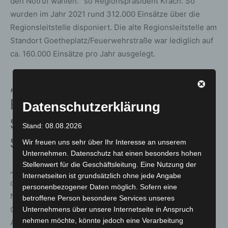
den Notruf wählen.“ so Regionspräsident Krach. So
wurden im Jahr 2021 rund 312.000 Einsätze über die
Regionsleitstelle disponiert. Die alte Regionsleitstelle am
Standort Goetheplatz/Feuerwehrstraße war lediglich auf
ca. 160.000 Einsätze pro Jahr ausgelegt.
„Sturmtaufe“ – rund 3.200
Einsätzen innerhalb von 36
Datenschutzerklärung
Stunden (Freitag bis
Stand: 08.08.2026
Sonnabendmittag) koordiniert
Wir freuen uns sehr über Ihr Interesse an unserem
Unternehmen. Datenschutz hat einen besonders hohen
Stellenwert für die Geschäftsleitung. Eine Nutzung der
„Durch die stärkere Digitalisierung konnten wir zudem
Internetseiten ist grundsätzlich ohne jede Angabe
die Dienstleistungsqualität deutlich erhöhen und die
personenbezogener Daten möglich. Sofern eine
Notfallversorgung signifikant verbessern“, betont
betroffene Person besondere Services unseres
Oberbürgermeister Onay mit Bezug auf die moderne
Unternehmens über unsere Internetseite in Anspruch
nehmen möchte, könnte jedoch eine Verarbeitung
Ausstattung der neuen Regionsleitstelle. Am Standort