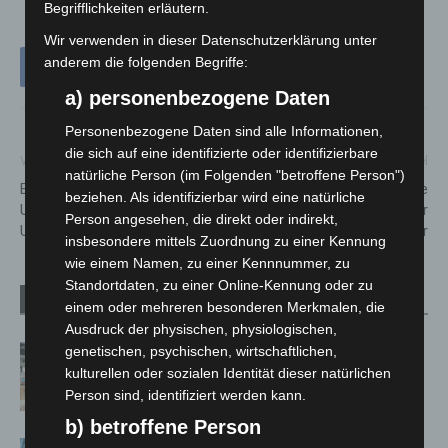
Begrifflichkeiten erläutern.
Wir verwenden in dieser Datenschutzerklärung unter
anderem die folgenden Begriffe:
a) personenbezogene Daten
Personenbezogene Daten sind alle Informationen,
die sich auf eine identifizierte oder identifizierbare
Vorheriger Artikel
Nächster Artikel
natürliche Person (im Folgenden "betroffene Person")
Erlebnis-Zoo öffnet
Impftermine am Wochenende
beziehen. Als identifizierbar wird eine natürliche
Urwaldhaus und
25. bis 27. Februar 2022 in der
Person angesehen, die direkt oder indirekt,
Unterwasserwelt wieder
Region Hannover
insbesondere mittels Zuordnung zu einer Kennung
wie einem Namen, zu einer Kennnummer, zu
Standortdaten, zu einer Online-Kennung oder zu
Verwandte Artikel
Mehr vom Autor
einem oder mehreren besonderen Merkmalen, die
Ausdruck der physischen, physiologischen,
Kunst trifft Weingenuss: Barbara-
genetischen, psychischen, wirtschaftlichen,
kulturellen oder sozialen Identität dieser natürlichen
Susann Mehring zeigt ihre Werke im
Person sind, identifiziert werden kann.
Jacques’ Wein-Depot Isernhagen
b) betroffene Person