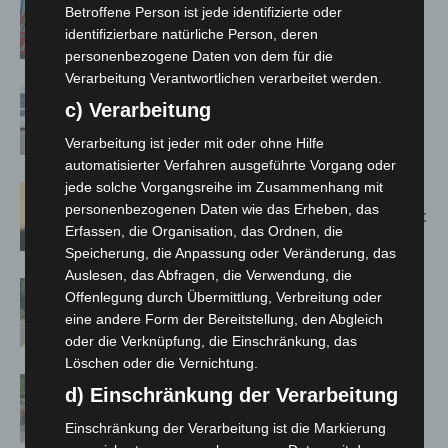
A2: Zweite Turbobaustelle startet
Betroffene Person ist jede identifizierte oder
zwischen Hannover-West und
identifizierbare natürliche Person, deren
Bothfeld
personenbezogene Daten von dem für die
Verarbeitung Verantwortlichen verarbeitet werden.
Niedersachsen: Feuerwehrkräfte
c) Verarbeitung
kehren nach Waldbrandeinsatz aus
Spanien zurück
Verarbeitung ist jeder mit oder ohne Hilfe
automatisierter Verfahren ausgeführte Vorgang oder
jede solche Vorgangsreihe im Zusammenhang mit
Hannover: Erste Tigermücken-
personenbezogenen Daten wie das Erheben, das
Population in Niedersachsen entdeckt
Erfassen, die Organisation, das Ordnen, die
Speicherung, die Anpassung oder Veränderung, das
Auslesen, das Abfragen, die Verwendung, die
Brand im „Haus der Begegnung“ in
Offenlegung durch Übermittlung, Verbreitung oder
Neuwarmbüchen schnell eingedämmt
eine andere Form der Bereitstellung, den Abgleich
oder die Verknüpfung, die Einschränkung, das
Löschen oder die Vernichtung.
Region Hannover: 21 neue
d) Einschränkung der Verarbeitung
Notfallsanitäter starten beim Roten
Einschränkung der Verarbeitung ist die Markierung
Kreuz