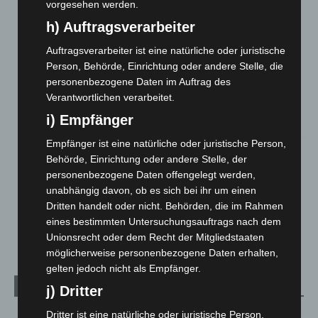
7. August 2026
vorgesehen werden.
h) Auftragsverarbeiter
Brand im „Haus der Begegnung“ in Neuwarmbüchen schnell
eingedämmt
Auftragsverarbeiter ist eine natürliche oder juristische
6. August 2026
Person, Behörde, Einrichtung oder andere Stelle, die
personenbezogene Daten im Auftrag des
Region Hannover: 21 neue Notfallsanitäter starten beim
Verantwortlichen verarbeitet.
Roten Kreuz
i) Empfänger
5. August 2026
Empfänger ist eine natürliche oder juristische Person,
Mann läuft mit Hockeyschläger über A7 – Polizei sucht
Behörde, Einrichtung oder andere Stelle, der
Zeugen
personenbezogene Daten offengelegt werden,
5. August 2026
unabhängig davon, ob es sich bei ihr um einen
Dritten handelt oder nicht. Behörden, die im Rahmen
Celle: Mensch stirbt bei Bagger-Unfall auf Baustelle
eines bestimmten Untersuchungsauftrags nach dem
5. August 2026
Unionsrecht oder dem Recht der Mitgliedstaaten
möglicherweise personenbezogene Daten erhalten,
gelten jedoch nicht als Empfänger.
Kategorien
j) Dritter
Dritter ist eine natürliche oder juristische Person,
Blaulicht
2.799