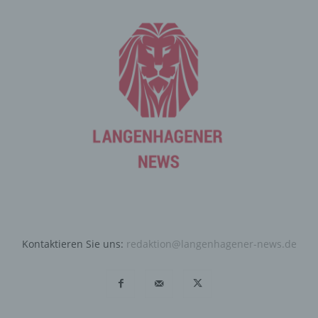
Ziel ausgewertet, den Datenschutz und die
Datensicherheit in unserem Unternehmen zu erhöhen,
um letztlich ein optimales Schutzniveau für die von uns
verarbeiteten personenbezogenen Daten
sicherzustellen. Die anonymen Daten der Server-Logfiles
werden getrennt von allen durch eine betroffene Person
angegebenen personenbezogenen Daten gespeichert.
Registrierung auf unserer
Internetseite
Die betroffene Person hat die Möglichkeit, sich auf der
Internetseite des für die Verarbeitung Verantwortlichen
unter Angabe von personenbezogenen Daten zu
registrieren. Welche personenbezogenen Daten dabei
an den für die Verarbeitung Verantwortlichen übermittelt
Kontaktieren Sie uns:
redaktion@langenhagener-news.de
werden, ergibt sich aus der jeweiligen Eingabemaske,
die für die Registrierung verwendet wird. Die von der
betroffenen Person eingegebenen personenbezogenen
Daten werden ausschließlich für die interne Verwendung
bei dem für die Verarbeitung Verantwortlichen und für