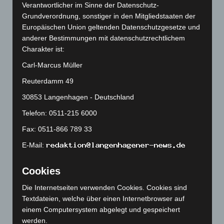
Mai 2026
(99)
Verantwortlicher im Sinne der Datenschutz-
Grundverordnung, sonstiger in den Mitgliedstaaten der
April 2026
(99)
Europäischen Union geltenden Datenschutzgesetze und
März 2026
(115)
anderer Bestimmungen mit datenschutzrechtlichem
Februar 2026
(109)
Charakter ist:
Januar 2026
(122)
Carl-Marcus Müller
Dezember 2025
(103)
Reuterdamm 49
November 2025
(114)
30853 Langenhagen - Deutschland
Oktober 2025
(112)
Telefon: 0511-215 6000
September 2025
(93)
Fax: 0511-866 789 33
August 2025
(90)
E-Mail:
Juli 2025
(90)
Juni 2025
(103)
Cookies
Mai 2025
(112)
Die Internetseiten verwenden Cookies. Cookies sind
April 2025
(88)
Textdateien, welche über einen Internetbrowser auf
einem Computersystem abgelegt und gespeichert
März 2025
(111)
werden.