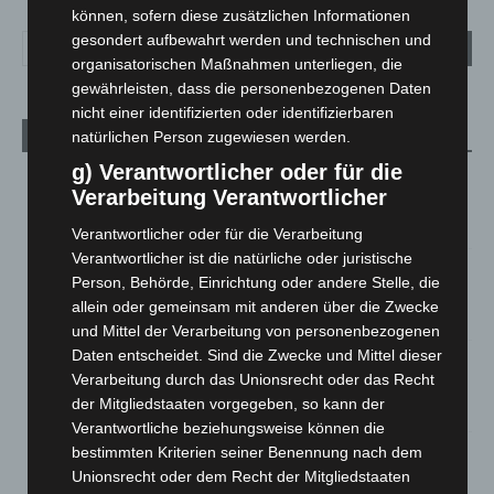
können, sofern diese zusätzlichen Informationen
gesondert aufbewahrt werden und technischen und
organisatorischen Maßnahmen unterliegen, die
gewährleisten, dass die personenbezogenen Daten
nicht einer identifizierten oder identifizierbaren
Aktuelle Beiträge
natürlichen Person zugewiesen werden.
g) Verantwortlicher oder für die
Kunst trifft Weingenuss: Barbara-Susann Mehring zeigt ihre
Verarbeitung Verantwortlicher
Werke im Jacques’ Wein-Depot Isernhagen
8. August 2026
Verantwortlicher oder für die Verarbeitung
Verantwortlicher ist die natürliche oder juristische
A2: Zweite Turbobaustelle startet zwischen Hannover-West
Person, Behörde, Einrichtung oder andere Stelle, die
und Bothfeld
allein oder gemeinsam mit anderen über die Zwecke
8. August 2026
und Mittel der Verarbeitung von personenbezogenen
Daten entscheidet. Sind die Zwecke und Mittel dieser
Niedersachsen: Feuerwehrkräfte kehren nach
Verarbeitung durch das Unionsrecht oder das Recht
Waldbrandeinsatz aus Spanien zurück
der Mitgliedstaaten vorgegeben, so kann der
7. August 2026
Verantwortliche beziehungsweise können die
Hannover: Erste Tigermücken-Population in Niedersachsen
bestimmten Kriterien seiner Benennung nach dem
entdeckt
Unionsrecht oder dem Recht der Mitgliedstaaten