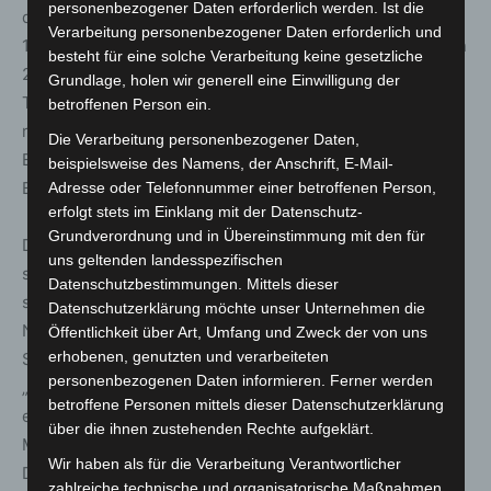
personenbezogener Daten erforderlich werden. Ist die
der Feuer- und Rettungswache 1 stehen den insgesamt
Verarbeitung personenbezogener Daten erforderlich und
100 Mitarbeitenden der Regionsleitstelle an 365 Tagen in
besteht für eine solche Verarbeitung keine gesetzliche
24 Stunden insgesamt 19 Dispositionstische der neusten
Grundlage, holen wir generell eine Einwilligung der
Technik zur Verfügung. Zusätzlich können zehn
betroffenen Person ein.
reine Notrufannahmeplätze bei erhöhtem
Die Verarbeitung personenbezogener Daten,
Einsatzaufkommen, zum Beispiel bei Unwetterlagen, in
beispielsweise des Namens, der Anschrift, E-Mail-
Betrieb genommen werden.
Adresse oder Telefonnummer einer betroffenen Person,
erfolgt stets im Einklang mit der Datenschutz-
Grundverordnung und in Übereinstimmung mit den für
Darüber hinaus kann seit 2019 in Hannover-Stöcken eine
uns geltenden landesspezifischen
sogenannte Redundanz- oder Ausweichleitstelle mit
Datenschutzbestimmungen. Mittels dieser
sechs Dispositionstischen und zwölf
Datenschutzerklärung möchte unser Unternehmen die
Notrufannahmeplätze genutzt werden. Die
Öffentlichkeit über Art, Umfang und Zweck der von uns
erhobenen, genutzten und verarbeiteten
Sturmtieffronten der vergangenen Woche wurden als
personenbezogenen Daten informieren. Ferner werden
„Stresstest“ genutzt und die eingehenden Notrufe
betroffene Personen mittels dieser Datenschutzerklärung
erfolgreich über die neue Regionsleitstelle abgearbeitet.
über die ihnen zustehenden Rechte aufgeklärt.
Mittels dieser ersten „Sturmtaufe“, welche die
Wir haben als für die Verarbeitung Verantwortlicher
Disposition von rund 3.200 Einsätzen innerhalb von 36
zahlreiche technische und organisatorische Maßnahmen