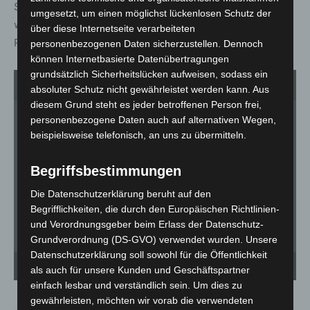
Stunden (Freitag bis Sonnabendmittag) beinhaltete,
umgesetzt, um einen möglichst lückenlosen Schutz der
wurde die vollständige Funktionsfähigkeit der
über diese Internetseite verarbeiteten
Regionsleitstelle belegt.
personenbezogenen Daten sicherzustellen. Dennoch
können Internetbasierte Datenübertragungen
grundsätzlich Sicherheitslücken aufweisen, sodass ein
1
von 7
absoluter Schutz nicht gewährleistet werden kann. Aus
diesem Grund steht es jeder betroffenen Person frei,
personenbezogene Daten auch auf alternativen Wegen,
beispielsweise telefonisch, an uns zu übermitteln.
Begriffsbestimmungen
Die Datenschutzerklärung beruht auf den
Begrifflichkeiten, die durch den Europäischen Richtlinien-
und Verordnungsgeber beim Erlass der Datenschutz-
Grundverordnung (DS-GVO) verwendet wurden. Unsere
Datenschutzerklärung soll sowohl für die Öffentlichkeit
Hannovers Oberbürgermeister Belit Onay, Feuerwehrchef Dieter Rohrberg und
Ha
Regionspräsident Steffen Krach, (vo. li.) im Gespräch in der neuen Regionsleitstelle
Reg
als auch für unsere Kunden und Geschäftspartner
in Hannover. - © Carl-Marcus Müller
in
einfach lesbar und verständlich sein. Um dies zu
gewährleisten, möchten wir vorab die verwendeten