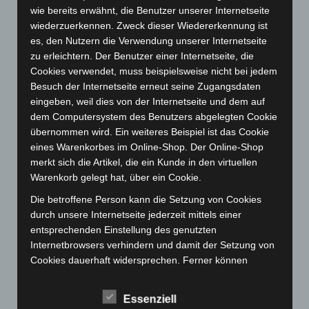
November 2023
(130)
wie bereits erwähnt, die Benutzer unserer Internetseite
wiederzuerkennen. Zweck dieser Wiedererkennung ist
Oktober 2023
(114)
es, den Nutzern die Verwendung unserer Internetseite
September 2023
(133)
zu erleichtern. Der Benutzer einer Internetseite, die
August 2023
(134)
Cookies verwendet, muss beispielsweise nicht bei jedem
Besuch der Internetseite erneut seine Zugangsdaten
Juli 2023
(118)
eingeben, weil dies von der Internetseite und dem auf
Juni 2023
(142)
dem Computersystem des Benutzers abgelegten Cookie
Mai 2023
(139)
übernommen wird. Ein weiteres Beispiel ist das Cookie
eines Warenkorbes im Online-Shop. Der Online-Shop
April 2023
(155)
merkt sich die Artikel, die ein Kunde in den virtuellen
März 2023
(174)
Warenkorb gelegt hat, über ein Cookie.
Februar 2023
(154)
Die betroffene Person kann die Setzung von Cookies
Januar 2023
(140)
durch unsere Internetseite jederzeit mittels einer
entsprechenden Einstellung des genutzten
Dezember 2022
(130)
Internetbrowsers verhindern und damit der Setzung von
November 2022
(167)
Cookies dauerhaft widersprechen. Ferner können
Oktober 2022
(166)
bereits gesetzte Cookies jederzeit über einen
Internetbrowser oder andere Softwareprogramme
September 2022
(205)
Essenziell
gelöscht werden. Dies ist in allen gängigen