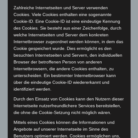
Februar 2025
(96)
Zahlreiche Internetseiten und Server verwenden
Januar 2025
(88)
Cookies. Viele Cookies enthalten eine sogenannte
Dezember 2024
(89)
Cookie-ID. Eine Cookie-ID ist eine eindeutige Kennung
des Cookies. Sie besteht aus einer Zeichenfolge, durch
November 2024
(94)
welche Internetseiten und Server dem konkreten
Oktober 2024
(93)
Internetbrowser zugeordnet werden können, in dem das
September 2024
(112)
Cookie gespeichert wurde. Dies ermöglicht es den
besuchten Internetseiten und Servern, den individuellen
August 2024
(107)
Browser der betroffenen Person von anderen
Juli 2024
(89)
Internetbrowsern, die andere Cookies enthalten, zu
unterscheiden. Ein bestimmter Internetbrowser kann
Juni 2024
(107)
über die eindeutige Cookie-ID wiedererkannt und
Mai 2024
(149)
identifiziert werden.
April 2024
(102)
Durch den Einsatz von Cookies kann den Nutzern dieser
März 2024
(103)
Internetseite nutzerfreundlichere Services bereitstellen,
die ohne die Cookie-Setzung nicht möglich wären.
Februar 2024
(103)
Januar 2024
(111)
Mittels eines Cookies können die Informationen und
Angebote auf unserer Internetseite im Sinne des
Dezember 2023
(130)
Benutzers optimiert werden. Cookies ermöglichen uns,