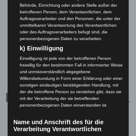
Behörde, Einrichtung oder andere Stelle außer der
Corona-News
712
betroffenen Person, dem Verantwortlichen, dem
Hannover und Region
5.039
Auftragsverarbeiter und den Personen, die unter der
unmittelbaren Verantwortung des Verantwortlichen
Langenhagen und Ortsteile
3.252
oder des Auftragsverarbeiters befugt sind, die
Leserbriefe
1
personenbezogenen Daten zu verarbeiten.
Menschen
2
k) Einwilligung
Über uns
1
Einwilligung ist jede von der betroffenen Person
Veranstaltungen
1.888
freiwillig für den bestimmten Fall in informierter Weise
und unmissverständlich abgegebene
Welt
1.271
Willensbekundung in Form einer Erklärung oder einer
sonstigen eindeutigen bestätigenden Handlung, mit
der die betroffene Person zu verstehen gibt, dass sie
Archiv
mit der Verarbeitung der sie betreffenden
personenbezogenen Daten einverstanden ist.
August 2026
(14)
Juli 2026
(73)
Name und Anschrift des für die
Verarbeitung Verantwortlichen
Juni 2026
(139)