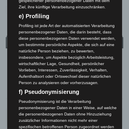
gespeicherter personenbezogener Daten mit dem
Ziel, ihre künftige Verarbeitung einzuschränken.
e) Profiling
Profiling ist jede Art der automatisierten Verarbeitung
personenbezogener Daten, die darin besteht, dass
diese personenbezogenen Daten verwendet werden,
Wetter
um bestimmte persönliche Aspekte, die sich auf eine
natürliche Person beziehen, zu bewerten,
insbesondere, um Aspekte bezüglich Arbeitsleistung,
LANGENHAGEN
wirtschaftlicher Lage, Gesundheit, persönlicher
Klarer Himmel
Vorlieben, Interessen, Zuverlässigkeit, Verhalten,
°
25.5
°
Aufenthaltsort oder Ortswechsel dieser natürlichen
C
25.1
Person zu analysieren oder vorherzusagen.
°
24.4
f) Pseudonymisierung
Pseudonymisierung ist die Verarbeitung
34%
2.6m/s
6%
personenbezogener Daten in einer Weise, auf welche
die personenbezogenen Daten ohne Hinzuziehung
SA.
SO.
MO.
DI.
MI.
26
°
34
°
26
°
23
°
26
°
zusätzlicher Informationen nicht mehr einer
spezifischen betroffenen Person zugeordnet werden