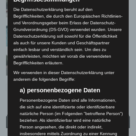
Langenhagen beschädigt
Die Datenschutzerklärung beruht auf den
Begrifflichkeiten, die durch den Europäischen Richtlinien-
und Verordnungsgeber beim Erlass der Datenschutz-
Anklage nach Abschaltung von
Grundverordnung (DS-GVO) verwendet wurden. Unsere
„Archetyp Market“ erhoben
Datenschutzerklärung soll sowohl für die Öffentlichkeit
als auch für unsere Kunden und Geschäftspartner
einfach lesbar und verständlich sein. Um dies zu
gewährleisten, möchten wir vorab die verwendeten
Hannover: Polizei stoppt 166
Begrifflichkeiten erläutern.
Trunkenheitsfahrten bei
Großkontrolle
Wir verwenden in dieser Datenschutzerklärung unter
anderem die folgenden Begriffe:
a) personenbezogene Daten
Personenbezogene Daten sind alle Informationen,
die sich auf eine identifizierte oder identifizierbare
natürliche Person (im Folgenden "betroffene Person")
beziehen. Als identifizierbar wird eine natürliche
Wetter
Person angesehen, die direkt oder indirekt,
insbesondere mittels Zuordnung zu einer Kennung