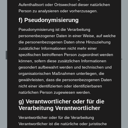
Maschpark
Aufenthaltsort oder Ortswechsel dieser natürlichen
2. August 2026
Person zu analysieren oder vorherzusagen.
f) Pseudonymisierung
Schwarz Digits und Zscaler starten souveräne Cloud-
Sicherheitsplattform für Europa
Pseudonymisierung ist die Verarbeitung
2. August 2026
personenbezogener Daten in einer Weise, auf welche
die personenbezogenen Daten ohne Hinzuziehung
zusätzlicher Informationen nicht mehr einer
spezifischen betroffenen Person zugeordnet werden
Kategorien
können, sofern diese zusätzlichen Informationen
Blaulicht
2.797
gesondert aufbewahrt werden und technischen und
organisatorischen Maßnahmen unterliegen, die
Corona-News
712
gewährleisten, dass die personenbezogenen Daten
Hannover und Region
5.034
nicht einer identifizierten oder identifizierbaren
natürlichen Person zugewiesen werden.
Langenhagen und Ortsteile
3.249
g) Verantwortlicher oder für die
Leserbriefe
1
Verarbeitung Verantwortlicher
Menschen
2
Verantwortlicher oder für die Verarbeitung
Über uns
1
Verantwortlicher ist die natürliche oder juristische
Veranstaltungen
1.887