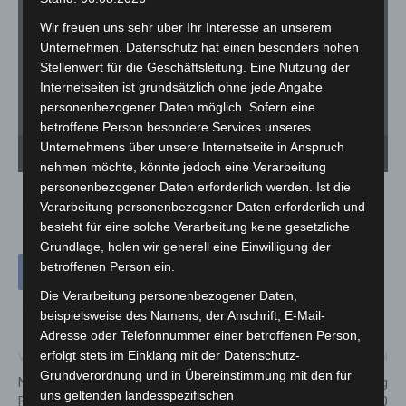
Wir freuen uns sehr über Ihr Interesse an unserem
Unternehmen. Datenschutz hat einen besonders hohen
Stellenwert für die Geschäftsleitung. Eine Nutzung der
Internetseiten ist grundsätzlich ohne jede Angabe
personenbezogener Daten möglich. Sofern eine
betroffene Person besondere Services unseres
Ein mit Lebensmitteln und Supermarktwaren beladener LKW geriet am frühen
Ei
Unternehmens über unsere Internetseite in Anspruch
Dienstagmorgen auf der A7 bei Mellendorf in Brand. - Foto: Freiwillige Feuerwehr
Di
Wedemark
We
nehmen möchte, könnte jedoch eine Verarbeitung
personenbezogener Daten erforderlich werden. Ist die
Verarbeitung personenbezogener Daten erforderlich und
besteht für eine solche Verarbeitung keine gesetzliche
Grundlage, holen wir generell eine Einwilligung der
betroffenen Person ein.
Die Verarbeitung personenbezogener Daten,
beispielsweise des Namens, der Anschrift, E-Mail-
Adresse oder Telefonnummer einer betroffenen Person,
erfolgt stets im Einklang mit der Datenschutz-
Vorheriger Artikel
Nächster Artikel
Grundverordnung und in Übereinstimmung mit den für
NABU Langenhagen:
„Tiere der Bibel“-Aktionstag
uns geltenden landesspezifischen
Fledermäuse im Stadtwald und
mit mehr als 350