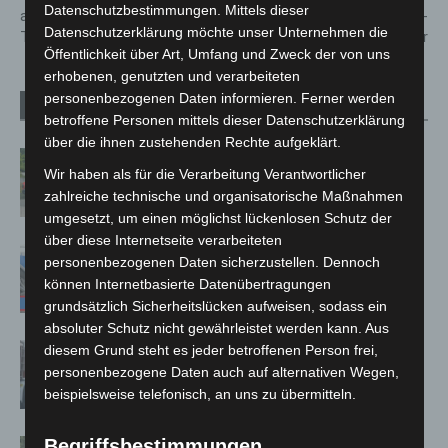
Datenschutzbestimmungen. Mittels dieser
an der Wietze mit moderner
Grundschulkindern im Erlebnis-
Datenschutzerklärung möchte unser Unternehmen die
Technik beobachten
Zoo Hannover
Öffentlichkeit über Art, Umfang und Zweck der von uns
erhobenen, genutzten und verarbeiteten
personenbezogenen Daten informieren. Ferner werden
Verwandte Artikel
Mehr vom Autor
betroffene Personen mittels dieser Datenschutzerklärung
über die ihnen zustehenden Rechte aufgeklärt.
Region Hannover: 21 neue
Wir haben als für die Verarbeitung Verantwortlicher
Notfallsanitäter starten beim Roten
zahlreiche technische und organisatorische Maßnahmen
Kreuz
umgesetzt, um einen möglichst lückenlosen Schutz der
über diese Internetseite verarbeiteten
Mann läuft mit Hockeyschläger über
personenbezogenen Daten sicherzustellen. Dennoch
A7 – Polizei sucht Zeugen
können Internetbasierte Datenübertragungen
grundsätzlich Sicherheitslücken aufweisen, sodass ein
absoluter Schutz nicht gewährleistet werden kann. Aus
Celle: Mensch stirbt bei Bagger-Unfall
diesem Grund steht es jeder betroffenen Person frei,
auf Baustelle
personenbezogene Daten auch auf alternativen Wegen,
beispielsweise telefonisch, an uns zu übermitteln.
Begriffsbestimmungen
Gasleitung bei McDonald’s-Umbau in