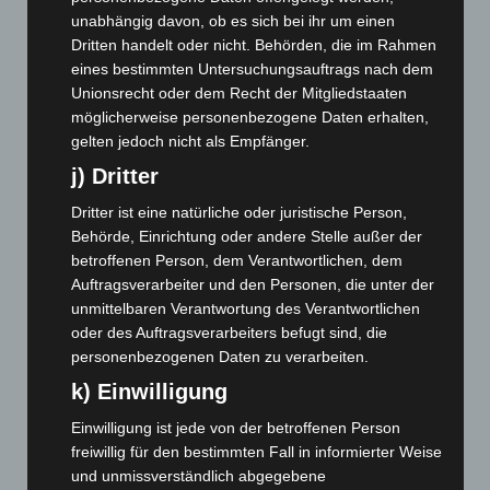
Oktober 2025
(112)
unabhängig davon, ob es sich bei ihr um einen
September 2025
(93)
Dritten handelt oder nicht. Behörden, die im Rahmen
eines bestimmten Untersuchungsauftrags nach dem
August 2025
(90)
Unionsrecht oder dem Recht der Mitgliedstaaten
Juli 2025
(90)
möglicherweise personenbezogene Daten erhalten,
Juni 2025
(103)
gelten jedoch nicht als Empfänger.
Mai 2025
(112)
j) Dritter
April 2025
(88)
Dritter ist eine natürliche oder juristische Person,
März 2025
(111)
Behörde, Einrichtung oder andere Stelle außer der
betroffenen Person, dem Verantwortlichen, dem
Februar 2025
(96)
Auftragsverarbeiter und den Personen, die unter der
Januar 2025
(88)
unmittelbaren Verantwortung des Verantwortlichen
oder des Auftragsverarbeiters befugt sind, die
Dezember 2024
(89)
personenbezogenen Daten zu verarbeiten.
November 2024
(94)
k) Einwilligung
Oktober 2024
(93)
Einwilligung ist jede von der betroffenen Person
September 2024
(112)
freiwillig für den bestimmten Fall in informierter Weise
August 2024
(107)
und unmissverständlich abgegebene