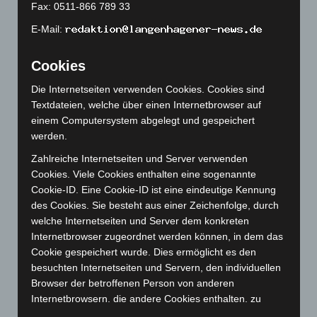
April 2023
(155)
Fax: 0511-866 789 33
März 2023
(174)
E-Mail:
Februar 2023
(154)
Cookies
Januar 2023
(140)
Die Internetseiten verwenden Cookies. Cookies sind
Dezember 2022
(130)
Textdateien, welche über einen Internetbrowser auf
November 2022
(167)
einem Computersystem abgelegt und gespeichert
Oktober 2022
(166)
werden.
September 2022
(205)
Zahlreiche Internetseiten und Server verwenden
Cookies. Viele Cookies enthalten eine sogenannte
August 2022
(166)
Cookie-ID. Eine Cookie-ID ist eine eindeutige Kennung
Juli 2022
(133)
des Cookies. Sie besteht aus einer Zeichenfolge, durch
Juni 2022
(167)
welche Internetseiten und Server dem konkreten
Internetbrowser zugeordnet werden können, in dem das
Mai 2022
(177)
Cookie gespeichert wurde. Dies ermöglicht es den
April 2022
(198)
besuchten Internetseiten und Servern, den individuellen
März 2022
(221)
Browser der betroffenen Person von anderen
Internetbrowsern, die andere Cookies enthalten, zu
Februar 2022
(189)
unterscheiden. Ein bestimmter Internetbrowser kann