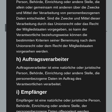
Person, Behörde, Einrichtung oder andere Stelle, die
Welt
1.269
allein oder gemeinsam mit anderen über die Zwecke
und Mittel der Verarbeitung von personenbezogenen
Daten entscheidet. Sind die Zwecke und Mittel dieser
Verarbeitung durch das Unionsrecht oder das Recht
Archiv
der Mitgliedstaaten vorgegeben, so kann der
Verantwortliche beziehungsweise können die
August 2026
(9)
bestimmten Kriterien seiner Benennung nach dem
Juli 2026
(73)
Unionsrecht oder dem Recht der Mitgliedstaaten
vorgesehen werden.
Juni 2026
(139)
h) Auftragsverarbeiter
Mai 2026
(99)
Auftragsverarbeiter ist eine natürliche oder juristische
April 2026
(99)
Person, Behörde, Einrichtung oder andere Stelle, die
März 2026
(115)
personenbezogene Daten im Auftrag des
Februar 2026
(109)
Verantwortlichen verarbeitet.
Januar 2026
(122)
i) Empfänger
Dezember 2025
(103)
Empfänger ist eine natürliche oder juristische Person,
November 2025
(114)
Behörde, Einrichtung oder andere Stelle, der
personenbezogene Daten offengelegt werden,