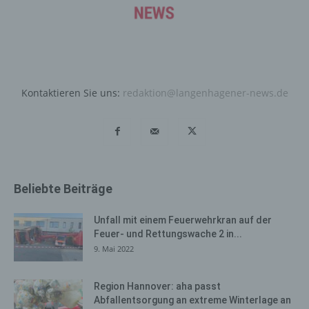
Daten und Informationen. Diese allgemeinen Daten und
Informationen werden in den Logfiles des Servers
gespeichert. Erfasst werden können die (1) verwendeten
Browsertypen und Versionen, (2) das vom zugreifenden
System verwendete Betriebssystem, (3) die
Internetseite, von welcher ein zugreifendes System auf
Kontaktieren Sie uns:
redaktion@langenhagener-news.de
unsere Internetseite gelangt (sogenannte Referrer), (4)
die Unterwebseiten, welche über ein zugreifendes
System auf unserer Internetseite angesteuert werden,
(5) das Datum und die Uhrzeit eines Zugriffs auf die
Internetseite, (6) eine Internet-Protokoll-Adresse (IP-
Adresse), (7) der Internet-Service-Provider des
Beliebte Beiträge
zugreifenden Systems und (8) sonstige ähnliche Daten
und Informationen, die der Gefahrenabwehr im Falle von
Angriffen auf unsere informationstechnologischen
Unfall mit einem Feuerwehrkran auf der
Systeme dienen.
Feuer- und Rettungswache 2 in...
9. Mai 2022
Bei der Nutzung dieser allgemeinen Daten und
Informationen ziehen wird keine Rückschlüsse auf die
betroffene Person. Diese Informationen werden vielmehr
Region Hannover: aha passt
Abfallentsorgung an extreme Winterlage an
benötigt, um (1) die Inhalte unserer Internetseite korrekt