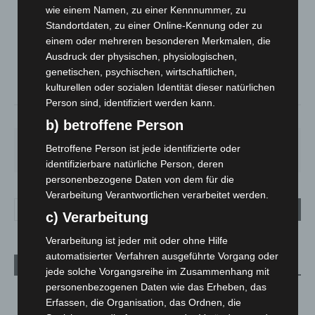
LANGENHAGEN
wie einem Namen, zu einer Kennnummer, zu
Standortdaten, zu einer Online-Kennung oder zu
Mäßig Bewölkt
einem oder mehreren besonderen Merkmalen, die
°
24.1
°
C
22.9
Ausdruck der physischen, physiologischen,
genetischen, psychischen, wirtschaftlichen,
°
22.8
kulturellen oder sozialen Identität dieser natürlichen
Person sind, identifiziert werden kann.
37%
5.4m/s
29%
b) betroffene Person
DO.
FR.
SA.
SO.
MO.
Betroffene Person ist jede identifizierte oder
28
°
25
°
27
°
32
°
35
°
identifizierbare natürliche Person, deren
personenbezogene Daten von dem für die
Verarbeitung Verantwortlichen verarbeitet werden.
c) Verarbeitung
Verarbeitung ist jeder mit oder ohne Hilfe
automatisierter Verfahren ausgeführte Vorgang oder
Aktuelle Beiträge
jede solche Vorgangsreihe im Zusammenhang mit
personenbezogenen Daten wie das Erheben, das
Region Hannover: 21 neue Notfallsanitäter starten beim
Erfassen, die Organisation, das Ordnen, die
Roten Kreuz