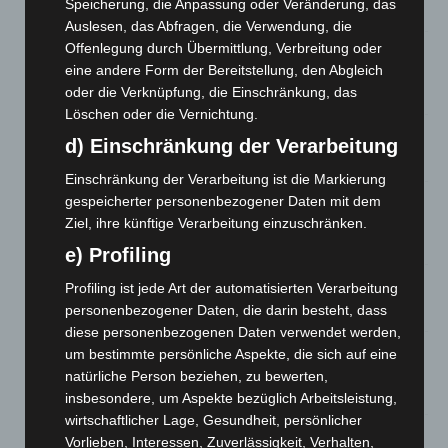
Speicherung, die Anpassung oder Veränderung, das
5. August 2026
Auslesen, das Abfragen, die Verwendung, die
Offenlegung durch Übermittlung, Verbreitung oder
Mann läuft mit Hockeyschläger über A7 – Polizei sucht
eine andere Form der Bereitstellung, den Abgleich
Zeugen
oder die Verknüpfung, die Einschränkung, das
5. August 2026
Löschen oder die Vernichtung.
Celle: Mensch stirbt bei Bagger-Unfall auf Baustelle
d) Einschränkung der Verarbeitung
5. August 2026
Einschränkung der Verarbeitung ist die Markierung
Gasleitung bei McDonald’s-Umbau in Langenhagen
gespeicherter personenbezogener Daten mit dem
beschädigt
Ziel, ihre künftige Verarbeitung einzuschränken.
5. August 2026
e) Profiling
Anklage nach Abschaltung von „Archetyp Market“ erhoben
Profiling ist jede Art der automatisierten Verarbeitung
personenbezogener Daten, die darin besteht, dass
3. August 2026
diese personenbezogenen Daten verwendet werden,
Hannover: Polizei stoppt 166 Trunkenheitsfahrten bei
um bestimmte persönliche Aspekte, die sich auf eine
Großkontrolle
natürliche Person beziehen, zu bewerten,
2. August 2026
insbesondere, um Aspekte bezüglich Arbeitsleistung,
wirtschaftlicher Lage, Gesundheit, persönlicher
Hannover Klassik Open Air 2026: Französische Oper im
Vorlieben, Interessen, Zuverlässigkeit, Verhalten,