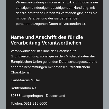
Juli 2024
(89)
Willensbekundung in Form einer Erklärung oder einer
sonstigen eindeutigen bestätigenden Handlung, mit
Juni 2024
(107)
der die betroffene Person zu verstehen gibt, dass sie
Mai 2024
(149)
mit der Verarbeitung der sie betreffenden
April 2024
(102)
personenbezogenen Daten einverstanden ist.
März 2024
(103)
Name und Anschrift des für die
Februar 2024
(103)
Verarbeitung Verantwortlichen
Januar 2024
(111)
Verantwortlicher im Sinne der Datenschutz-
Dezember 2023
(130)
Grundverordnung, sonstiger in den Mitgliedstaaten der
November 2023
(130)
Europäischen Union geltenden Datenschutzgesetze und
anderer Bestimmungen mit datenschutzrechtlichem
Oktober 2023
(114)
Charakter ist:
September 2023
(133)
Carl-Marcus Müller
August 2023
(134)
Reuterdamm 49
Juli 2023
(118)
30853 Langenhagen - Deutschland
Juni 2023
(142)
Telefon: 0511-215 6000
Mai 2023
(139)