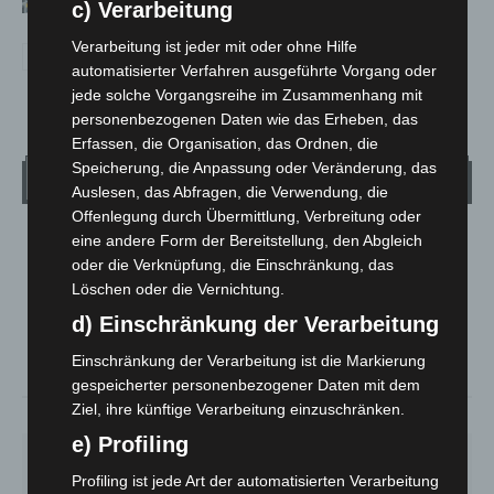
hautnah erleben
c) Verarbeitung
Verarbeitung ist jeder mit oder ohne Hilfe
automatisierter Verfahren ausgeführte Vorgang oder
jede solche Vorgangsreihe im Zusammenhang mit
personenbezogenen Daten wie das Erheben, das
Erfassen, die Organisation, das Ordnen, die
Speicherung, die Anpassung oder Veränderung, das
Wetter
Auslesen, das Abfragen, die Verwendung, die
Offenlegung durch Übermittlung, Verbreitung oder
eine andere Form der Bereitstellung, den Abgleich
LANGENHAGEN
oder die Verknüpfung, die Einschränkung, das
Mäßig Bewölkt
Löschen oder die Vernichtung.
°
16.8
°
C
16.4
d) Einschränkung der Verarbeitung
°
14.9
Einschränkung der Verarbeitung ist die Markierung
gespeicherter personenbezogener Daten mit dem
Ziel, ihre künftige Verarbeitung einzuschränken.
78%
3m/s
26%
e) Profiling
FR.
SA.
SO.
MO.
DI.
21
°
26
°
32
°
30
°
24
°
Profiling ist jede Art der automatisierten Verarbeitung