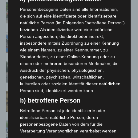
Region Hannover: 21 neue
Personenbezogene Daten sind alle Informationen,
Notfallsanitäter starten beim Roten
die sich auf eine identifizierte oder identifizierbare
Kreuz
natürliche Person (im Folgenden "betroffene Person")
beziehen. Als identifizierbar wird eine natürliche
Mann läuft mit Hockeyschläger über
Person angesehen, die direkt oder indirekt,
A7 – Polizei sucht Zeugen
insbesondere mittels Zuordnung zu einer Kennung
wie einem Namen, zu einer Kennnummer, zu
Standortdaten, zu einer Online-Kennung oder zu
einem oder mehreren besonderen Merkmalen, die
Hannover: Polizei stoppt 166
Ausdruck der physischen, physiologischen,
Trunkenheitsfahrten bei
genetischen, psychischen, wirtschaftlichen,
Großkontrolle
kulturellen oder sozialen Identität dieser natürlichen
Person sind, identifiziert werden kann.
Hannover Klassik Open Air 2026:
b) betroffene Person
Französische Oper im Maschpark
Betroffene Person ist jede identifizierte oder
identifizierbare natürliche Person, deren
Blaulichtmeile Langenhagen 2026:
personenbezogene Daten von dem für die
Polizei, Feuerwehr und Rettung
Verarbeitung Verantwortlichen verarbeitet werden.