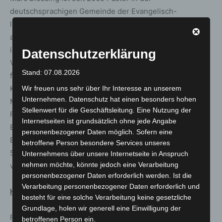
deutschsprachigen Gemeinde der Evangelisch-
lutherischen Kirche in Genf. Er wuchs in Württemberg
auf und studierte Evangelische Theologie unter anderem
in Bethel, Marburg, Straßburg und Oxford. Auf das
Datenschutzerklärung
Vikariat in Egestorf und im Predigerseminar Loccum
Stand: 07.08.2026
folgten zehn Jahre als Pastor in der
Kreuzkirchengemeinde in Nordhorn und als lutherischer
Wir freuen uns sehr über Ihr Interesse an unserem
Unternehmen. Datenschutz hat einen besonders hohen
Moderator der Ökumenischen Stiftung Kloster
Stellenwert für die Geschäftsleitung. Eine Nutzung der
Frenswegen. Marc Blessing bringt vielfältige
Internetseiten ist grundsätzlich ohne jede Angabe
Erfahrungen in der internationalen Ökumene, in der
personenbezogener Daten möglich. Sofern eine
Bildungs- und Kulturarbeit und in der Seelsorge mit. Der
betroffene Person besondere Services unseres
53-Jährige ist mit der Theologin Karin Blessing
Unternehmens über unsere Internetseite in Anspruch
nehmen möchte, könnte jedoch eine Verarbeitung
verheiratet, das Paar hat fünf Kinder.
personenbezogener Daten erforderlich werden. Ist die
Verarbeitung personenbezogener Daten erforderlich und
Hinweis:
besteht für eine solche Verarbeitung keine gesetzliche
Grundlage, holen wir generell eine Einwilligung der
Für diesen Aufstellungsgottesdienst am 9. Mai in der
betroffenen Person ein.