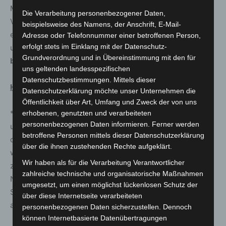
Marktkirche ist aufgrund der aktuellen Corona-
Die Verarbeitung personenbezogener Daten,
Verordnung eine Anmeldung für den Gottesdienst
beispielsweise des Namens, der Anschrift, E-Mail-
erforderlich
Adresse oder Telefonnummer einer betroffenen Person,
erfolgt stets im Einklang mit der Datenschutz-
unter
https://marktkirchehannover.gottesdienst-
Grundverordnung und in Übereinstimmung mit den für
besuchen.de/
uns geltenden landesspezifischen
Datenschutzbestimmungen. Mittels dieser
Hintergrund:
Datenschutzerklärung möchte unser Unternehmen die
Öffentlichkeit über Art, Umfang und Zweck der von uns
*Das Patronatsrecht stammt aus dem frühen Mittelalter
erhobenen, genutzten und verarbeiteten
personenbezogenen Daten informieren. Ferner werden
und ist als eine Art Schirmherrschaft zu verstehen, bei
betroffene Personen mittels dieser Datenschutzerklärung
der die Besetzung von Pfarrstellen eine der Aufgaben
über die ihnen zustehenden Rechte aufgeklärt.
war. Für die Marktkirche hatten im 14. Jahrhundert
Wir haben als für die Verarbeitung Verantwortlicher
zunächst die welfischen Herzöge dieses Recht inne.
zahlreiche technische und organisatorische Maßnahmen
Nach der Reformation ging das Patronatsrecht auf die
umgesetzt, um einen möglichst lückenlosen Schutz der
Stadt Hannover über und wird seitdem vom Rat
über diese Internetseite verarbeiteten
ausgeübt.
personenbezogenen Daten sicherzustellen. Dennoch
können Internetbasierte Datenübertragungen