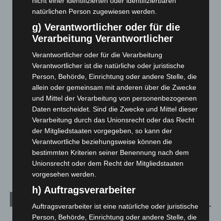
nicht einer identifizierten oder identifizierbaren
5. August 2026
natürlichen Person zugewiesen werden.
Gasleitung bei McDonald’s-Umbau in Langenhagen
g) Verantwortlicher oder für die
beschädigt
Verarbeitung Verantwortlicher
5. August 2026
Verantwortlicher oder für die Verarbeitung
Verantwortlicher ist die natürliche oder juristische
Anklage nach Abschaltung von „Archetyp Market“ erhoben
Person, Behörde, Einrichtung oder andere Stelle, die
3. August 2026
allein oder gemeinsam mit anderen über die Zwecke
Hannover: Polizei stoppt 166 Trunkenheitsfahrten bei
und Mittel der Verarbeitung von personenbezogenen
Großkontrolle
Daten entscheidet. Sind die Zwecke und Mittel dieser
2. August 2026
Verarbeitung durch das Unionsrecht oder das Recht
der Mitgliedstaaten vorgegeben, so kann der
Hannover Klassik Open Air 2026: Französische Oper im
Verantwortliche beziehungsweise können die
Maschpark
bestimmten Kriterien seiner Benennung nach dem
2. August 2026
Unionsrecht oder dem Recht der Mitgliedstaaten
vorgesehen werden.
h) Auftragsverarbeiter
Kategorien
Auftragsverarbeiter ist eine natürliche oder juristische
Person, Behörde, Einrichtung oder andere Stelle, die
Blaulicht
2.798