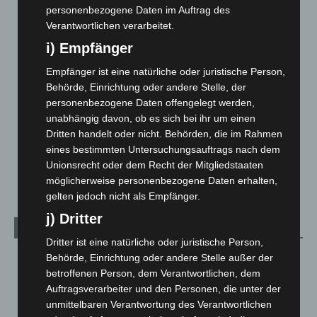
personenbezogene Daten im Auftrag des
Corona-News
712
Verantwortlichen verarbeitet.
Hannover und Region
5.035
i) Empfänger
Langenhagen und Ortsteile
3.249
Empfänger ist eine natürliche oder juristische Person,
Leserbriefe
1
Behörde, Einrichtung oder andere Stelle, der
personenbezogene Daten offengelegt werden,
Menschen
2
unabhängig davon, ob es sich bei ihr um einen
Über uns
1
Dritten handelt oder nicht. Behörden, die im Rahmen
Veranstaltungen
1.887
eines bestimmten Untersuchungsauftrags nach dem
Unionsrecht oder dem Recht der Mitgliedstaaten
Welt
1.269
möglicherweise personenbezogene Daten erhalten,
gelten jedoch nicht als Empfänger.
j) Dritter
Archiv
Dritter ist eine natürliche oder juristische Person,
August 2026
(10)
Behörde, Einrichtung oder andere Stelle außer der
betroffenen Person, dem Verantwortlichen, dem
Juli 2026
(73)
Auftragsverarbeiter und den Personen, die unter der
Juni 2026
(139)
unmittelbaren Verantwortung des Verantwortlichen