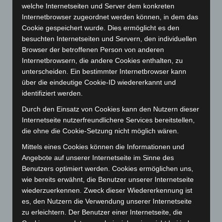
November 2023
(130)
welche Internetseiten und Server dem konkreten
Internetbrowser zugeordnet werden können, in dem das
Oktober 2023
(114)
Cookie gespeichert wurde. Dies ermöglicht es den
September 2023
(133)
besuchten Internetseiten und Servern, den individuellen
August 2023
(134)
Browser der betroffenen Person von anderen
Internetbrowsern, die andere Cookies enthalten, zu
Juli 2023
(118)
unterscheiden. Ein bestimmter Internetbrowser kann
Juni 2023
(142)
über die eindeutige Cookie-ID wiedererkannt und
identifiziert werden.
Mai 2023
(139)
April 2023
(155)
Durch den Einsatz von Cookies kann den Nutzern dieser
Internetseite nutzerfreundlichere Services bereitstellen,
März 2023
(174)
die ohne die Cookie-Setzung nicht möglich wären.
Februar 2023
(154)
Mittels eines Cookies können die Informationen und
Januar 2023
(140)
Angebote auf unserer Internetseite im Sinne des
Dezember 2022
(130)
Benutzers optimiert werden. Cookies ermöglichen uns,
wie bereits erwähnt, die Benutzer unserer Internetseite
November 2022
(167)
wiederzuerkennen. Zweck dieser Wiedererkennung ist
Oktober 2022
(166)
es, den Nutzern die Verwendung unserer Internetseite
zu erleichtern. Der Benutzer einer Internetseite, die
September 2022
(205)