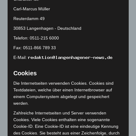
Februar 2025
(96)
Carl-Marcus Müller
Januar 2025
(88)
Reuterdamm 49
Dezember 2024
(89)
30853 Langenhagen - Deutschland
November 2024
(94)
Telefon: 0511-215 6000
Oktober 2024
(93)
Fax: 0511-866 789 33
September 2024
(112)
August 2024
(107)
E-Mail:
Juli 2024
(89)
Cookies
Juni 2024
(107)
Die Internetseiten verwenden Cookies. Cookies sind
Mai 2024
(149)
Textdateien, welche über einen Internetbrowser auf
April 2024
(102)
einem Computersystem abgelegt und gespeichert
März 2024
(103)
werden.
Februar 2024
(103)
Zahlreiche Internetseiten und Server verwenden
Cookies. Viele Cookies enthalten eine sogenannte
Januar 2024
(111)
Cookie-ID. Eine Cookie-ID ist eine eindeutige Kennung
Dezember 2023
(130)
des Cookies. Sie besteht aus einer Zeichenfolge, durch