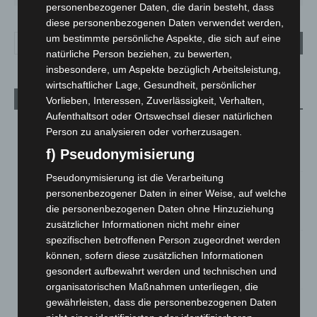
personenbezogener Daten, die darin besteht, dass
diese personenbezogenen Daten verwendet werden,
um bestimmte persönliche Aspekte, die sich auf eine
natürliche Person beziehen, zu bewerten,
insbesondere, um Aspekte bezüglich Arbeitsleistung,
wirtschaftlicher Lage, Gesundheit, persönlicher
Aktuelle Beiträge
Vorlieben, Interessen, Zuverlässigkeit, Verhalten,
Aufenthaltsort oder Ortswechsel dieser natürlichen
Brand im „Haus der Begegnung“ in Neuwarmbüchen schnell
Person zu analysieren oder vorherzusagen.
eingedämmt
f) Pseudonymisierung
6. August 2026
Pseudonymisierung ist die Verarbeitung
Region Hannover: 21 neue Notfallsanitäter starten beim
personenbezogener Daten in einer Weise, auf welche
Roten Kreuz
die personenbezogenen Daten ohne Hinzuziehung
5. August 2026
zusätzlicher Informationen nicht mehr einer
spezifischen betroffenen Person zugeordnet werden
Mann läuft mit Hockeyschläger über A7 – Polizei sucht
können, sofern diese zusätzlichen Informationen
Zeugen
gesondert aufbewahrt werden und technischen und
5. August 2026
organisatorischen Maßnahmen unterliegen, die
gewährleisten, dass die personenbezogenen Daten
Celle: Mensch stirbt bei Bagger-Unfall auf Baustelle