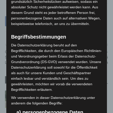
grundsätzlich Sicherheitslücken aufweisen, sodass ein
absoluter Schutz nicht gewährleistet werden kann. Aus
diesem Grund steht es jeder betroffenen Person frei,
personenbezogene Daten auch auf alternativen Wegen,
beispielsweise telefonisch, an uns zu übermitteln.
Begriffsbestimmungen
Vorheriger Artikel
Nächster Artikel
Die Datenschutzerklärung beruht auf den
Begrifflichkeiten, die durch den Europäischen Richtlinien-
Gemeinsam Kochen und
30-Jähriger am Peter-Fechter-
und Verordnungsgeber beim Erlass der Datenschutz-
Spanien entdecken: Digitaler
Ufer ausgeraubt – Polizei
Grundverordnung (DS-GVO) verwendet wurden. Unsere
Länderabend für Wunstorf
sucht Zeugen
Datenschutzerklärung soll sowohl für die Öffentlichkeit
als auch für unsere Kunden und Geschäftspartner
einfach lesbar und verständlich sein. Um dies zu
Verwandte Artikel
Mehr vom Autor
gewährleisten, möchten wir vorab die verwendeten
Begrifflichkeiten erläutern.
Brand im „Haus der Begegnung“ in
Wir verwenden in dieser Datenschutzerklärung unter
Neuwarmbüchen schnell eingedämmt
anderem die folgenden Begriffe:
a) personenbezogene Daten