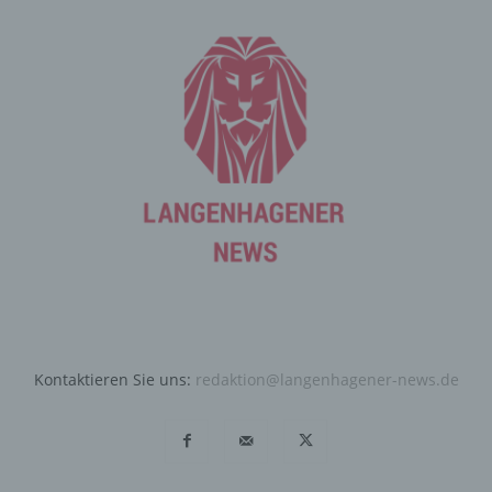
Angriffen auf unsere informationstechnologischen
Systeme dienen.
Bei der Nutzung dieser allgemeinen Daten und
Informationen ziehen wird keine Rückschlüsse auf die
betroffene Person. Diese Informationen werden vielmehr
benötigt, um (1) die Inhalte unserer Internetseite korrekt
auszuliefern, (2) die Inhalte unserer Internetseite sowie
die Werbung für diese zu optimieren, (3) die dauerhafte
Funktionsfähigkeit unserer informationstechnologischen
Systeme und der Technik unserer Internetseite zu
gewährleisten sowie (4) um Strafverfolgungsbehörden
im Falle eines Cyberangriffes die zur Strafverfolgung
notwendigen Informationen bereitzustellen. Diese
anonym erhobenen Daten und Informationen werden
durch uns daher einerseits statistisch und ferner mit dem
Kontaktieren Sie uns:
redaktion@langenhagener-news.de
Ziel ausgewertet, den Datenschutz und die
Datensicherheit in unserem Unternehmen zu erhöhen,
um letztlich ein optimales Schutzniveau für die von uns
verarbeiteten personenbezogenen Daten
sicherzustellen. Die anonymen Daten der Server-Logfiles