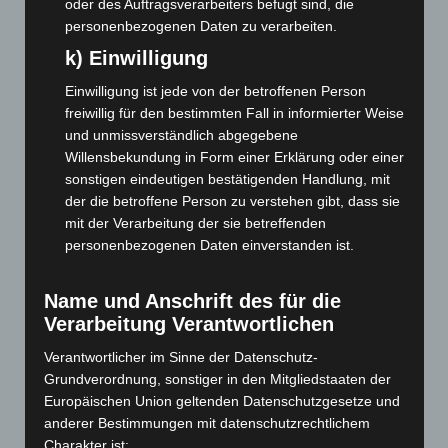
oder des Auftragsverarbeiters befugt sind, die
Mai 2026
(99)
personenbezogenen Daten zu verarbeiten.
April 2026
(99)
k) Einwilligung
März 2026
(115)
Einwilligung ist jede von der betroffenen Person
Februar 2026
(109)
freiwillig für den bestimmten Fall in informierter Weise
Januar 2026
(122)
und unmissverständlich abgegebene
Dezember 2025
(103)
Willensbekundung in Form einer Erklärung oder einer
sonstigen eindeutigen bestätigenden Handlung, mit
November 2025
(114)
der die betroffene Person zu verstehen gibt, dass sie
Oktober 2025
(112)
mit der Verarbeitung der sie betreffenden
personenbezogenen Daten einverstanden ist.
September 2025
(93)
August 2025
(90)
Name und Anschrift des für die
Juli 2025
(90)
Verarbeitung Verantwortlichen
Juni 2025
(103)
Verantwortlicher im Sinne der Datenschutz-
Mai 2025
(112)
Grundverordnung, sonstiger in den Mitgliedstaaten der
April 2025
(88)
Europäischen Union geltenden Datenschutzgesetze und
anderer Bestimmungen mit datenschutzrechtlichem
März 2025
(111)
Charakter ist: