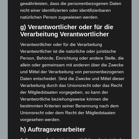
7. August 2026
gewährleisten, dass die personenbezogenen Daten
nicht einer identifizierten oder identifizierbaren
Brand im „Haus der Begegnung“ in Neuwarmbüchen schnell
natürlichen Person zugewiesen werden.
eingedämmt
6. August 2026
g) Verantwortlicher oder für die
Verarbeitung Verantwortlicher
Region Hannover: 21 neue Notfallsanitäter starten beim
Verantwortlicher oder für die Verarbeitung
Roten Kreuz
Verantwortlicher ist die natürliche oder juristische
5. August 2026
Person, Behörde, Einrichtung oder andere Stelle, die
Mann läuft mit Hockeyschläger über A7 – Polizei sucht
allein oder gemeinsam mit anderen über die Zwecke
Zeugen
und Mittel der Verarbeitung von personenbezogenen
5. August 2026
Daten entscheidet. Sind die Zwecke und Mittel dieser
Verarbeitung durch das Unionsrecht oder das Recht
Celle: Mensch stirbt bei Bagger-Unfall auf Baustelle
der Mitgliedstaaten vorgegeben, so kann der
5. August 2026
Verantwortliche beziehungsweise können die
bestimmten Kriterien seiner Benennung nach dem
Gasleitung bei McDonald’s-Umbau in Langenhagen
Unionsrecht oder dem Recht der Mitgliedstaaten
beschädigt
vorgesehen werden.
5. August 2026
h) Auftragsverarbeiter
Anklage nach Abschaltung von „Archetyp Market“ erhoben