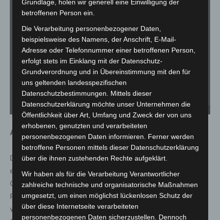
Grundlage, holen wir generell eine Einwilligung der
betroffenen Person ein.
Die Verarbeitung personenbezogener Daten,
beispielsweise des Namens, der Anschrift, E-Mail-
Adresse oder Telefonnummer einer betroffenen Person,
erfolgt stets im Einklang mit der Datenschutz-
Grundverordnung und in Übereinstimmung mit den für
uns geltenden landesspezifischen
Datenschutzbestimmungen. Mittels dieser
Datenschutzerklärung möchte unser Unternehmen die
Im
Der Nachwuchs im Sandbad Foto: Erlebnis-Zoo Hannover
Ro
Öffentlichkeit über Art, Umfang und Zweck der von uns
erhobenen, genutzten und verarbeiteten
Artenschutz im Freiland
personenbezogenen Daten informieren. Ferner werden
betroffene Personen mittels dieser Datenschutzerklärung
Der Erlebnis-Zoo Hannover arbeitet seit vielen Jahren
über die ihnen zustehenden Rechte aufgeklärt.
eng mit der Artenschutzorganisation Sahara
Wir haben als für die Verarbeitung Verantwortlicher
Conservation zusammen, die sich für den Schutz der
zahlreiche technische und organisatorische Maßnahmen
Rothalsstrauße in Niger und Tschad einsetzt. Dort
umgesetzt, um einen möglichst lückenlosen Schutz der
über diese Internetseite verarbeiteten
wurden Zuchtstationen gegründet, um nachgezogene
personenbezogenen Daten sicherzustellen. Dennoch