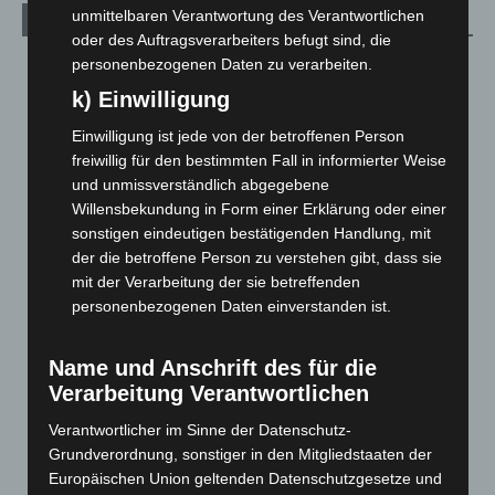
unmittelbaren Verantwortung des Verantwortlichen
Archiv
oder des Auftragsverarbeiters befugt sind, die
personenbezogenen Daten zu verarbeiten.
August 2026
(12)
k) Einwilligung
Juli 2026
(73)
Juni 2026
(139)
Einwilligung ist jede von der betroffenen Person
freiwillig für den bestimmten Fall in informierter Weise
Mai 2026
(99)
und unmissverständlich abgegebene
April 2026
(99)
Willensbekundung in Form einer Erklärung oder einer
März 2026
(115)
sonstigen eindeutigen bestätigenden Handlung, mit
der die betroffene Person zu verstehen gibt, dass sie
Februar 2026
(109)
mit der Verarbeitung der sie betreffenden
Januar 2026
(122)
personenbezogenen Daten einverstanden ist.
Dezember 2025
(103)
November 2025
(114)
Name und Anschrift des für die
Verarbeitung Verantwortlichen
Oktober 2025
(112)
Verantwortlicher im Sinne der Datenschutz-
September 2025
(93)
Grundverordnung, sonstiger in den Mitgliedstaaten der
August 2025
(90)
Europäischen Union geltenden Datenschutzgesetze und