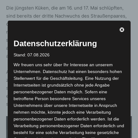
Die jüngsten Küken, die am 16. und 17. Mai schlüpften,
sind bereits der dritte Nachwuchs des Straußenpaares,
das aus den importierten Eiern stammt. „Das hiesige
norddeutsch-feuchtkalte Wetter macht es leider sehr
schwierig, dass die Elterntiere ihre Eier selbst
Datenschutzerklärung
ausbrüten“, so Maren Frerking. Daher werden einige Eier
Stand: 07.08.2026
aus dem Nest genommen und im Inkubator ausgebrütet.
Wir freuen uns sehr über Ihr Interesse an unserem
Ab sofort erkunden die Küken täglich nachmittags
Unternehmen. Datenschutz hat einen besonders hohen
Stellenwert für die Geschäftsleitung. Eine Nutzung der
zwischen 16 und 18 Uhr ihr Gehege. Das Elternpaar zeigt
Internetseiten ist grundsätzlich ohne jede Angabe
sich zu dieser Zeit auf der Anlage und demonstriert
personenbezogener Daten möglich. Sofern eine
eindrucksvoll die Größe ausgewachsener Rothalsstrauße
betroffene Person besondere Services unseres
sowie die intensive rote Farbe des Halses der Hähne.
Unternehmens über unsere Internetseite in Anspruch
nehmen möchte, könnte jedoch eine Verarbeitung
personenbezogener Daten erforderlich werden. Ist die
1
von 3
Verarbeitung personenbezogener Daten erforderlich und
besteht für eine solche Verarbeitung keine gesetzliche