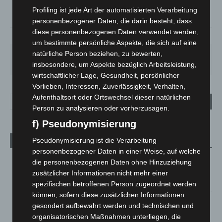
°
18.8
Profiling ist jede Art der automatisierten Verarbeitung
personenbezogener Daten, die darin besteht, dass
diese personenbezogenen Daten verwendet werden,
58%
3.1m/s
98%
um bestimmte persönliche Aspekte, die sich auf eine
natürliche Person beziehen, zu bewerten,
FR.
SA.
SO.
MO.
DI.
21
°
27
°
33
°
29
°
24
°
insbesondere, um Aspekte bezüglich Arbeitsleistung,
wirtschaftlicher Lage, Gesundheit, persönlicher
Vorlieben, Interessen, Zuverlässigkeit, Verhalten,
Aufenthaltsort oder Ortswechsel dieser natürlichen
Person zu analysieren oder vorherzusagen.
f) Pseudonymisierung
Pseudonymisierung ist die Verarbeitung
Aktuelle Beiträge
personenbezogener Daten in einer Weise, auf welche
Niedersachsen: Feuerwehrkräfte kehren nach
die personenbezogenen Daten ohne Hinzuziehung
Waldbrandeinsatz aus Spanien zurück
zusätzlicher Informationen nicht mehr einer
7. August 2026
spezifischen betroffenen Person zugeordnet werden
können, sofern diese zusätzlichen Informationen
Hannover: Erste Tigermücken-Population in Niedersachsen
gesondert aufbewahrt werden und technischen und
entdeckt
organisatorischen Maßnahmen unterliegen, die