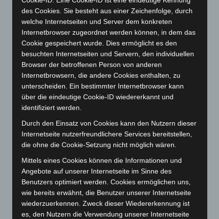
Cookie-ID. Eine Cookie-ID ist eine eindeutige Kennung
April 2024
(102)
des Cookies. Sie besteht aus einer Zeichenfolge, durch
März 2024
(103)
welche Internetseiten und Server dem konkreten
Februar 2024
(103)
Internetbrowser zugeordnet werden können, in dem das
Cookie gespeichert wurde. Dies ermöglicht es den
Januar 2024
(111)
besuchten Internetseiten und Servern, den individuellen
Dezember 2023
(130)
Browser der betroffenen Person von anderen
November 2023
(130)
Internetbrowsern, die andere Cookies enthalten, zu
unterscheiden. Ein bestimmter Internetbrowser kann
Oktober 2023
(114)
über die eindeutige Cookie-ID wiedererkannt und
September 2023
(133)
identifiziert werden.
August 2023
(134)
Durch den Einsatz von Cookies kann den Nutzern dieser
Juli 2023
(118)
Internetseite nutzerfreundlichere Services bereitstellen,
die ohne die Cookie-Setzung nicht möglich wären.
Juni 2023
(142)
Mittels eines Cookies können die Informationen und
Mai 2023
(139)
Angebote auf unserer Internetseite im Sinne des
April 2023
(155)
Benutzers optimiert werden. Cookies ermöglichen uns,
März 2023
(174)
wie bereits erwähnt, die Benutzer unserer Internetseite
wiederzuerkennen. Zweck dieser Wiedererkennung ist
Februar 2023
(154)
es, den Nutzern die Verwendung unserer Internetseite