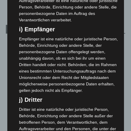
Auftragsverarbeiter ist eine natürliche oder juristische
3. August 2026
Person, Behörde, Einrichtung oder andere Stelle, die
personenbezogene Daten im Auftrag des
Verantwortlichen verarbeitet.
i) Empfänger
Kategorien
Empfänger ist eine natürliche oder juristische Person,
Blaulicht
2.799
Behörde, Einrichtung oder andere Stelle, der
Corona-News
712
personenbezogene Daten offengelegt werden,
unabhängig davon, ob es sich bei ihr um einen
Hannover und Region
5.037
Dritten handelt oder nicht. Behörden, die im Rahmen
Langenhagen und Ortsteile
3.250
eines bestimmten Untersuchungsauftrags nach dem
Leserbriefe
1
Unionsrecht oder dem Recht der Mitgliedstaaten
möglicherweise personenbezogene Daten erhalten,
Menschen
2
gelten jedoch nicht als Empfänger.
Über uns
1
j) Dritter
Veranstaltungen
1.887
Dritter ist eine natürliche oder juristische Person,
Welt
1.270
Behörde, Einrichtung oder andere Stelle außer der
betroffenen Person, dem Verantwortlichen, dem
Auftragsverarbeiter und den Personen, die unter der