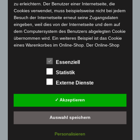
Januar 2023
(140)
zu erleichtern. Der Benutzer einer Internetseite, die
Cookies verwendet, muss beispielsweise nicht bei jedem
Dezember 2022
(130)
Besuch der Internetseite erneut seine Zugangsdaten
November 2022
(167)
eingeben, weil dies von der Internetseite und dem auf
Oktober 2022
(166)
dem Computersystem des Benutzers abgelegten Cookie
übernommen wird. Ein weiteres Beispiel ist das Cookie
September 2022
(205)
eines Warenkorbes im Online-Shop. Der Online-Shop
August 2022
(166)
merkt sich die Artikel, die ein Kunde in den virtuellen
Juli 2022
(133)
Warenkorb gelegt hat, über ein Cookie.
Essenziell
Juni 2022
(167)
Die betroffene Person kann die Setzung von Cookies
Statistik
durch unsere Internetseite jederzeit mittels einer
Mai 2022
(177)
Externe Dienste
entsprechenden Einstellung des genutzten
April 2022
(198)
Internetbrowsers verhindern und damit der Setzung von
März 2022
(221)
Cookies dauerhaft widersprechen. Ferner können
✓ Akzeptieren
bereits gesetzte Cookies jederzeit über einen
Februar 2022
(189)
Internetbrowser oder andere Softwareprogramme
Januar 2022
(190)
gelöscht werden. Dies ist in allen gängigen
Auswahl speichern
Dezember 2021
(204)
Internetbrowsern möglich. Deaktiviert die betroffene
Person die Setzung von Cookies in dem genutzten
November 2021
(215)
Personalisieren
Internetbrowser, sind unter Umständen nicht alle