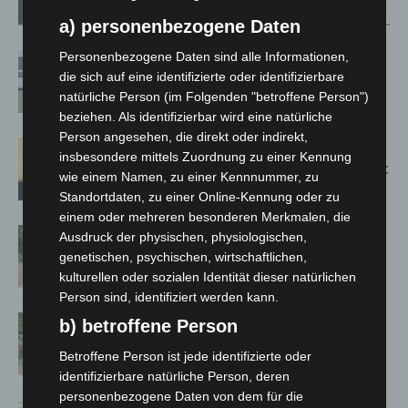
Verwandte Artikel
Mehr vom Autor
a) personenbezogene Daten
Personenbezogene Daten sind alle Informationen,
Niedersachsen: Feuerwehrkräfte
die sich auf eine identifizierte oder identifizierbare
kehren nach Waldbrandeinsatz aus
natürliche Person (im Folgenden "betroffene Person")
Spanien zurück
beziehen. Als identifizierbar wird eine natürliche
Person angesehen, die direkt oder indirekt,
Hannover: Erste Tigermücken-
insbesondere mittels Zuordnung zu einer Kennung
Population in Niedersachsen entdeckt
wie einem Namen, zu einer Kennnummer, zu
Standortdaten, zu einer Online-Kennung oder zu
einem oder mehreren besonderen Merkmalen, die
Brand im „Haus der Begegnung“ in
Ausdruck der physischen, physiologischen,
Neuwarmbüchen schnell eingedämmt
genetischen, psychischen, wirtschaftlichen,
kulturellen oder sozialen Identität dieser natürlichen
Person sind, identifiziert werden kann.
Region Hannover: 21 neue
b) betroffene Person
Notfallsanitäter starten beim Roten
Betroffene Person ist jede identifizierte oder
Kreuz
identifizierbare natürliche Person, deren
personenbezogene Daten von dem für die