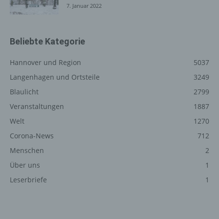
7. Januar 2022
einen Paketdienstleister, veranlassen, der die
personenbezogenen Daten ebenfalls ausschließlich für
eine interne Verwendung, die dem für die Verarbeitung
Beliebte Kategorie
Verantwortlichen zuzurechnen ist, nutzt.
Durch eine Registrierung auf der Internetseite des für die
Hannover und Region
5037
Verarbeitung Verantwortlichen wird ferner die vom
Langenhagen und Ortsteile
3249
Internet-Service-Provider (ISP) der betroffenen Person
vergebene IP-Adresse, das Datum sowie die Uhrzeit der
Blaulicht
2799
Registrierung gespeichert. Die Speicherung dieser Daten
Veranstaltungen
1887
erfolgt vor dem Hintergrund, dass nur so der Missbrauch
Welt
1270
unserer Dienste verhindert werden kann, und diese
Daten im Bedarfsfall ermöglichen, begangene Straftaten
Corona-News
712
aufzuklären. Insofern ist die Speicherung dieser Daten
Menschen
2
zur Absicherung des für die Verarbeitung
Über uns
1
Verantwortlichen erforderlich. Eine Weitergabe dieser
Daten an Dritte erfolgt grundsätzlich nicht, sofern keine
Leserbriefe
1
gesetzliche Pflicht zur Weitergabe besteht oder die
Weitergabe der Strafverfolgung dient.
Die Registrierung der betroffenen Person unter