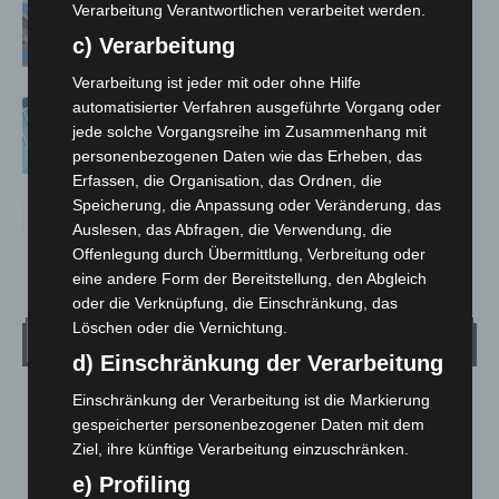
Mann läuft mit Hockeyschläger über
Verarbeitung Verantwortlichen verarbeitet werden.
A7 – Polizei sucht Zeugen
c) Verarbeitung
Verarbeitung ist jeder mit oder ohne Hilfe
Anklage nach Abschaltung von
automatisierter Verfahren ausgeführte Vorgang oder
jede solche Vorgangsreihe im Zusammenhang mit
„Archetyp Market“ erhoben
personenbezogenen Daten wie das Erheben, das
Erfassen, die Organisation, das Ordnen, die
Speicherung, die Anpassung oder Veränderung, das
Auslesen, das Abfragen, die Verwendung, die
Offenlegung durch Übermittlung, Verbreitung oder
eine andere Form der Bereitstellung, den Abgleich
oder die Verknüpfung, die Einschränkung, das
Löschen oder die Vernichtung.
Wetter
d) Einschränkung der Verarbeitung
Einschränkung der Verarbeitung ist die Markierung
LANGENHAGEN
gespeicherter personenbezogener Daten mit dem
Bedeckt
Ziel, ihre künftige Verarbeitung einzuschränken.
°
20.7
°
C
19.7
e) Profiling