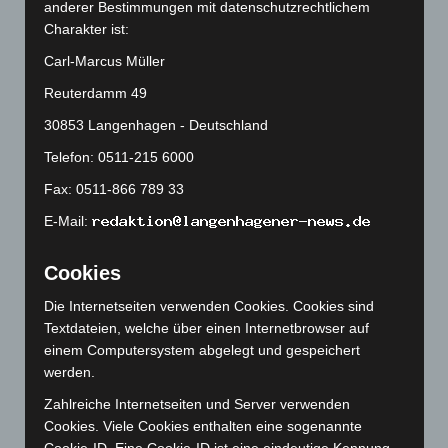
Juli 2025
(90)
anderer Bestimmungen mit datenschutzrechtlichem
Charakter ist:
Juni 2025
(103)
Carl-Marcus Müller
Mai 2025
(112)
April 2025
(88)
Reuterdamm 49
März 2025
(111)
30853 Langenhagen - Deutschland
Februar 2025
(96)
Telefon: 0511-215 6000
Januar 2025
(88)
Fax: 0511-866 789 33
Dezember 2024
(89)
E-Mail:
November 2024
(94)
Cookies
Oktober 2024
(93)
September 2024
(112)
Die Internetseiten verwenden Cookies. Cookies sind
Textdateien, welche über einen Internetbrowser auf
August 2024
(107)
einem Computersystem abgelegt und gespeichert
Juli 2024
(89)
werden.
Juni 2024
(107)
Zahlreiche Internetseiten und Server verwenden
Mai 2024
(149)
Cookies. Viele Cookies enthalten eine sogenannte