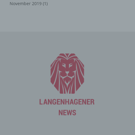
zugreifenden Systems und (8) sonstige ähnliche Daten
November 2019
(1)
und Informationen, die der Gefahrenabwehr im Falle von
Angriffen auf unsere informationstechnologischen
Systeme dienen.
Bei der Nutzung dieser allgemeinen Daten und
Informationen ziehen wird keine Rückschlüsse auf die
betroffene Person. Diese Informationen werden vielmehr
benötigt, um (1) die Inhalte unserer Internetseite korrekt
auszuliefern, (2) die Inhalte unserer Internetseite sowie
die Werbung für diese zu optimieren, (3) die dauerhafte
Funktionsfähigkeit unserer informationstechnologischen
Systeme und der Technik unserer Internetseite zu
gewährleisten sowie (4) um Strafverfolgungsbehörden
im Falle eines Cyberangriffes die zur Strafverfolgung
notwendigen Informationen bereitzustellen. Diese
anonym erhobenen Daten und Informationen werden
durch uns daher einerseits statistisch und ferner mit dem
Ziel ausgewertet, den Datenschutz und die
Datensicherheit in unserem Unternehmen zu erhöhen,
um letztlich ein optimales Schutzniveau für die von uns