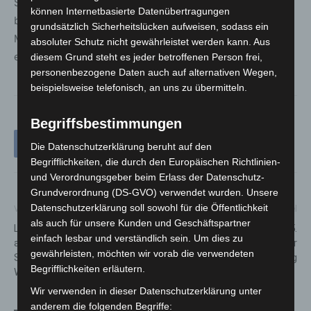
Strauße wieder in die Wildnis auszuwildern. Zudem
können Internetbasierte Datenübertragungen
besteht ein Netzwerk mit Partnern in Tunesien und
grundsätzlich Sicherheitslücken aufweisen, sodass ein
Marokko, die sich ebenfalls für den Erhalt der Art
absoluter Schutz nicht gewährleistet werden kann. Aus
engagieren.
diesem Grund steht es jeder betroffenen Person frei,
personenbezogene Daten auch auf alternativen Wegen,
beispielsweise telefonisch, an uns zu übermitteln.
Begriffsbestimmungen
Die Datenschutzerklärung beruht auf den
Begrifflichkeiten, die durch den Europäischen Richtlinien-
und Verordnungsgeber beim Erlass der Datenschutz-
Grundverordnung (DS-GVO) verwendet wurden. Unsere
Datenschutzerklärung soll sowohl für die Öffentlichkeit
Vorheriger Artikel
Nächster Artikel
als auch für unsere Kunden und Geschäftspartner
Lebensgefährlicher Angriff
Sahlkamp: Küchenbrand im 5.
einfach lesbar und verständlich sein. Um dies zu
auf A2: Ast zerschlägt
Obergeschoss – Feuerwehr
gewährleisten, möchten wir vorab die verwendeten
Scheibe eines fahrenden
verhindert Ausbreitung
Begrifflichkeiten erläutern.
Wohnmobils
Wir verwenden in dieser Datenschutzerklärung unter
anderem die folgenden Begriffe: