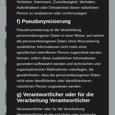
Vorlieben, Interessen, Zuverlässigkeit, Verhalten,
Spanien zurück
Aufenthaltsort oder Ortswechsel dieser natürlichen
Person zu analysieren oder vorherzusagen.
Hannover: Erste Tigermücken-
f) Pseudonymisierung
Population in Niedersachsen entdeckt
Pseudonymisierung ist die Verarbeitung
personenbezogener Daten in einer Weise, auf welche
Brand im „Haus der Begegnung“ in
die personenbezogenen Daten ohne Hinzuziehung
Neuwarmbüchen schnell eingedämmt
zusätzlicher Informationen nicht mehr einer
spezifischen betroffenen Person zugeordnet werden
können, sofern diese zusätzlichen Informationen
gesondert aufbewahrt werden und technischen und
Region Hannover: 21 neue
organisatorischen Maßnahmen unterliegen, die
Notfallsanitäter starten beim Roten
gewährleisten, dass die personenbezogenen Daten
Kreuz
nicht einer identifizierten oder identifizierbaren
natürlichen Person zugewiesen werden.
Mann läuft mit Hockeyschläger über
g) Verantwortlicher oder für die
A7 – Polizei sucht Zeugen
Verarbeitung Verantwortlicher
Verantwortlicher oder für die Verarbeitung
Verantwortlicher ist die natürliche oder juristische