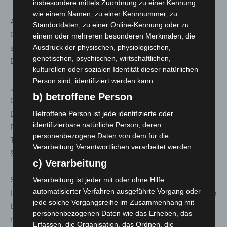
insbesondere mittels Zuordnung zu einer Kennung
wie einem Namen, zu einer Kennnummer, zu
Als zertifiziertes Leberzentrum und Teil des
Standortdaten, zu einer Online-Kennung oder zu
Comprehensive Cancer Center (CCC) bietet die MHH
einem oder mehreren besonderen Merkmalen, die
auch für komplizierte Krebserkrankungen spezialisierte
Ausdruck der physischen, physiologischen,
genetischen, psychischen, wirtschaftlichen,
Behandlungsstrategien.
kulturellen oder sozialen Identität dieser natürlichen
Person sind, identifiziert werden kann.
„Unsere Aufgabe als überregionales Comprehensive
b) betroffene Person
Cancer Center ist es, komplizierte Fälle zu begutachten.
Die Behandlung von Frau Viehmeier zeigt, welche
Betroffene Person ist jede identifizierte oder
identifizierbare natürliche Person, deren
Fortschritte wir in der systemischen und operativen
personenbezogene Daten von dem für die
Tumortherapie gemacht haben“, betont Professor
Verarbeitung Verantwortlichen verarbeitet werden.
Schmelzle.
c) Verarbeitung
Susanne Viehmeier hat nun ein neues Ziel: den 50.
Verarbeitung ist jeder mit oder ohne Hilfe
automatisierter Verfahren ausgeführte Vorgang oder
Hochzeitstag mit ihrem Ehemann Holger. Im Herbst feiern
jede solche Vorgangsreihe im Zusammenhang mit
beide bereits ihren 40. – ein Ereignis, das vor einem Jahr
personenbezogenen Daten wie das Erheben, das
noch kaum denkbar war.
Erfassen, die Organisation, das Ordnen, die