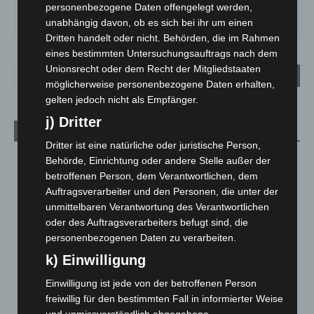
personenbezogene Daten offengelegt werden,
SA.
SO.
MO.
DI.
MI.
27
°
33
°
28
°
22
°
13
°
unabhängig davon, ob es sich bei ihr um einen
Dritten handelt oder nicht. Behörden, die im Rahmen
eines bestimmten Untersuchungsauftrags nach dem
Unionsrecht oder dem Recht der Mitgliedstaaten
möglicherweise personenbezogene Daten erhalten,
gelten jedoch nicht als Empfänger.
j) Dritter
Aktuelle Beiträge
Dritter ist eine natürliche oder juristische Person,
Niedersachsen: Feuerwehrkräfte kehren nach
Behörde, Einrichtung oder andere Stelle außer der
Waldbrandeinsatz aus Spanien zurück
betroffenen Person, dem Verantwortlichen, dem
7. August 2026
Auftragsverarbeiter und den Personen, die unter der
unmittelbaren Verantwortung des Verantwortlichen
Hannover: Erste Tigermücken-Population in Niedersachsen
oder des Auftragsverarbeiters befugt sind, die
entdeckt
personenbezogenen Daten zu verarbeiten.
7. August 2026
k) Einwilligung
Brand im „Haus der Begegnung“ in Neuwarmbüchen schnell
Einwilligung ist jede von der betroffenen Person
eingedämmt
freiwillig für den bestimmten Fall in informierter Weise
6. August 2026