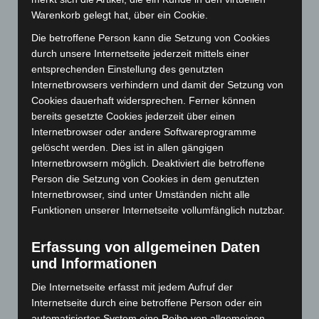
Warenkorb gelegt hat, über ein Cookie.
März 2025
(111)
Die betroffene Person kann die Setzung von Cookies
Februar 2025
(96)
durch unsere Internetseite jederzeit mittels einer
Januar 2025
(88)
entsprechenden Einstellung des genutzten
Dezember 2024
(89)
Internetbrowsers verhindern und damit der Setzung von
Cookies dauerhaft widersprechen. Ferner können
November 2024
(94)
bereits gesetzte Cookies jederzeit über einen
Oktober 2024
(93)
Internetbrowser oder andere Softwareprogramme
September 2024
(112)
gelöscht werden. Dies ist in allen gängigen
Internetbrowsern möglich. Deaktiviert die betroffene
August 2024
(107)
Person die Setzung von Cookies in dem genutzten
Juli 2024
(89)
Internetbrowser, sind unter Umständen nicht alle
Juni 2024
(107)
Funktionen unserer Internetseite vollumfänglich nutzbar.
Mai 2024
(149)
Erfassung von allgemeinen Daten
April 2024
(102)
und Informationen
März 2024
(103)
Die Internetseite erfasst mit jedem Aufruf der
Februar 2024
(103)
Internetseite durch eine betroffene Person oder ein
Januar 2024
(111)
automatisiertes System eine Reihe von allgemeinen