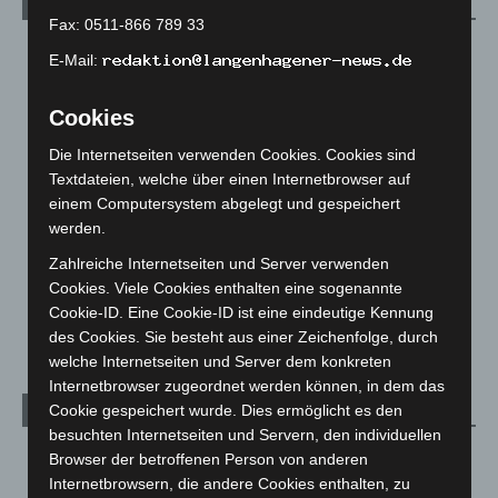
Kategorien
Fax: 0511-866 789 33
Blaulicht
2.799
E-Mail:
Corona-News
712
Cookies
Hannover und Region
5.037
Langenhagen und Ortsteile
3.250
Die Internetseiten verwenden Cookies. Cookies sind
Textdateien, welche über einen Internetbrowser auf
Leserbriefe
1
einem Computersystem abgelegt und gespeichert
Menschen
2
werden.
Über uns
1
Zahlreiche Internetseiten und Server verwenden
Veranstaltungen
1.887
Cookies. Viele Cookies enthalten eine sogenannte
Cookie-ID. Eine Cookie-ID ist eine eindeutige Kennung
Welt
1.270
des Cookies. Sie besteht aus einer Zeichenfolge, durch
welche Internetseiten und Server dem konkreten
Internetbrowser zugeordnet werden können, in dem das
Cookie gespeichert wurde. Dies ermöglicht es den
Archiv
besuchten Internetseiten und Servern, den individuellen
August 2026
(12)
Browser der betroffenen Person von anderen
Internetbrowsern, die andere Cookies enthalten, zu
Juli 2026
(73)