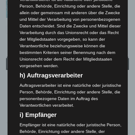
Anklage nach Abschaltung von
Person, Behörde, Einrichtung oder andere Stelle, die
„Archetyp Market“ erhoben
allein oder gemeinsam mit anderen über die Zwecke
und Mittel der Verarbeitung von personenbezogenen
Daten entscheidet. Sind die Zwecke und Mittel dieser
Verarbeitung durch das Unionsrecht oder das Recht
der Mitgliedstaaten vorgegeben, so kann der
Verantwortliche beziehungsweise können die
bestimmten Kriterien seiner Benennung nach dem
Unionsrecht oder dem Recht der Mitgliedstaaten
Wetter
vorgesehen werden.
h) Auftragsverarbeiter
LANGENHAGEN
Auftragsverarbeiter ist eine natürliche oder juristische
Bedeckt
Person, Behörde, Einrichtung oder andere Stelle, die
°
17.8
personenbezogene Daten im Auftrag des
°
C
16.5
Verantwortlichen verarbeitet.
°
15.6
i) Empfänger
Empfänger ist eine natürliche oder juristische Person,
78%
1.3m/s
94%
Behörde, Einrichtung oder andere Stelle, der