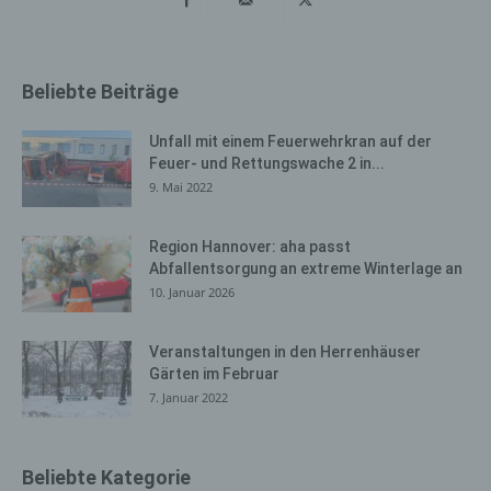
Datenbestand des für die Verarbeitung Verantwortlichen
löschen zu lassen.
Der für die Verarbeitung Verantwortliche erteilt jeder
Beliebte Beiträge
betroffenen Person jederzeit auf Anfrage Auskunft
darüber, welche personenbezogenen Daten über die
Unfall mit einem Feuerwehrkran auf der
betroffene Person gespeichert sind. Ferner berichtigt
Feuer- und Rettungswache 2 in...
oder löscht der für die Verarbeitung Verantwortliche
9. Mai 2022
personenbezogene Daten auf Wunsch oder Hinweis der
betroffenen Person, soweit dem keine gesetzlichen
Region Hannover: aha passt
Aufbewahrungspflichten entgegenstehen. Die
Abfallentsorgung an extreme Winterlage an
Gesamtheit der Mitarbeiter des für die Verarbeitung
10. Januar 2026
Verantwortlichen stehen der betroffenen Person in
diesem Zusammenhang als Ansprechpartner zur
Verfügung.
Veranstaltungen in den Herrenhäuser
Gärten im Februar
Kontaktmöglichkeit über die
7. Januar 2022
Internetseite
Die Internetseite enthält aufgrund von gesetzlichen
Beliebte Kategorie
Vorschriften Angaben, die eine schnelle elektronische