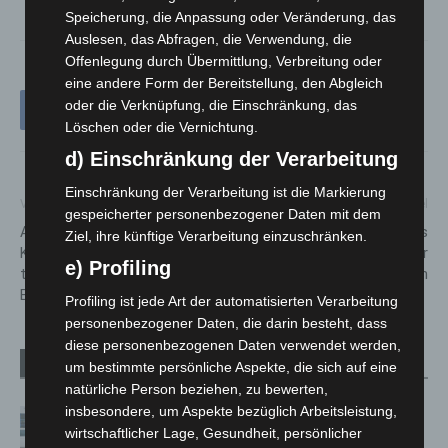
Speicherung, die Anpassung oder Veränderung, das
Auslesen, das Abfragen, die Verwendung, die
Offenlegung durch Übermittlung, Verbreitung oder
eine andere Form der Bereitstellung, den Abgleich
oder die Verknüpfung, die Einschränkung, das
Löschen oder die Vernichtung.
d) Einschränkung der Verarbeitung
Einschränkung der Verarbeitung ist die Markierung
Vorheriger Artikel
Nächster Artikel
gespeicherter personenbezogener Daten mit dem
Altlast mit Sprengkraft:
Neugründung des Verbandes
Ziel, ihre künftige Verarbeitung einzuschränken.
Kampfmittelbeseitigungsdiens
der Feuerwehren der
e) Profiling
t legt neuen Rekord bei
Europäischen Union
Entschärfungen in 2024 vor
Profiling ist jede Art der automatisierten Verarbeitung
personenbezogener Daten, die darin besteht, dass
diese personenbezogenen Daten verwendet werden,
Verwandte Artikel
Mehr vom Autor
um bestimmte persönliche Aspekte, die sich auf eine
natürliche Person beziehen, zu bewerten,
insbesondere, um Aspekte bezüglich Arbeitsleistung,
Niedersachsen: Feuerwehrkräfte
wirtschaftlicher Lage, Gesundheit, persönlicher
kehren nach Waldbrandeinsatz aus