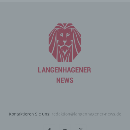
vergebene IP-Adresse, das Datum sowie die Uhrzeit der
Registrierung gespeichert. Die Speicherung dieser Daten
erfolgt vor dem Hintergrund, dass nur so der Missbrauch
unserer Dienste verhindert werden kann, und diese
Daten im Bedarfsfall ermöglichen, begangene Straftaten
aufzuklären. Insofern ist die Speicherung dieser Daten
zur Absicherung des für die Verarbeitung
Verantwortlichen erforderlich. Eine Weitergabe dieser
Daten an Dritte erfolgt grundsätzlich nicht, sofern keine
gesetzliche Pflicht zur Weitergabe besteht oder die
Weitergabe der Strafverfolgung dient.
Die Registrierung der betroffenen Person unter
freiwilliger Angabe personenbezogener Daten dient dem
für die Verarbeitung Verantwortlichen dazu, der
betroffenen Person Inhalte oder Leistungen anzubieten,
die aufgrund der Natur der Sache nur registrierten
Benutzern angeboten werden können. Registrierten
Kontaktieren Sie uns:
redaktion@langenhagener-news.de
Personen steht die Möglichkeit frei, die bei der
Registrierung angegebenen personenbezogenen Daten
jederzeit abzuändern oder vollständig aus dem