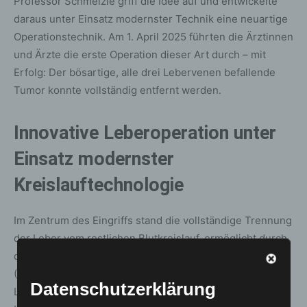
Professor Schmelzle griff die Idee auf und entwickelte
daraus unter Einsatz modernster Technik eine neuartige
Operationstechnik. Am 1. April 2025 führten die Ärztinnen
und Ärzte die erste Operation dieser Art durch – mit
Erfolg: Der bösartige, alle drei Lebervenen befallende
Tumor konnte vollständig entfernt werden.
Innovative Leberoperation unter
Einsatz modernster
Kreislauftechnologie
Im Zentrum des Eingriffs stand die vollständige Trennung
der Leber vom restlichen Blutkreislauf, ermöglicht durch
den Einsatz der extrakorporalen Membranoxygenierung
(ECMO). Dieses Verfahren, das normalerweise als Herz-
Datenschutzerklärung
Lungen-Maschine fungiert, wurde hier genutzt, um die