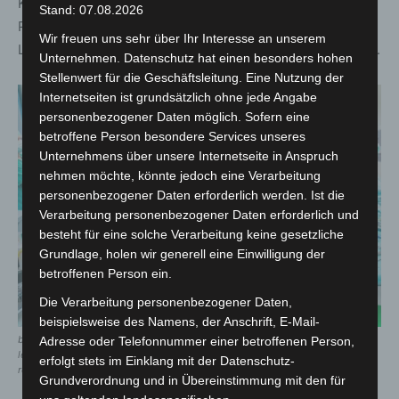
Kreislauffunktion während der OP aufrechtzuerhalten.
Stand: 07.08.2026
Parallel versorgte ein spezielles Perfusionsgerät die
Wir freuen uns sehr über Ihr Interesse an unserem
Leber mit einer gekühlten, sauerstoffreichen Nährlösung.
Unternehmen. Datenschutz hat einen besonders hohen
Stellenwert für die Geschäftsleitung. Eine Nutzung der
Internetseiten ist grundsätzlich ohne jede Angabe
personenbezogener Daten möglich. Sofern eine
betroffene Person besondere Services unseres
Unternehmens über unsere Internetseite in Anspruch
nehmen möchte, könnte jedoch eine Verarbeitung
personenbezogener Daten erforderlich werden. Ist die
Verarbeitung personenbezogener Daten erforderlich und
besteht für eine solche Verarbeitung keine gesetzliche
Grundlage, holen wir generell eine Einwilligung der
betroffenen Person ein.
Die Verarbeitung personenbezogener Daten,
beispielsweise des Namens, der Anschrift, E-Mail-
bei einem operativen eingriff entfernten ärzte der mhh der patientin die halbe
Adresse oder Telefonnummer einer betroffenen Person,
leber einschließlich des tumors. links im bild ist ein perfusionsgerät zu sehen,
erfolgt stets im Einklang mit der Datenschutz-
rechts eine ecmo. – © medizinische hochschule hannover (mhh)
Grundverordnung und in Übereinstimmung mit den für