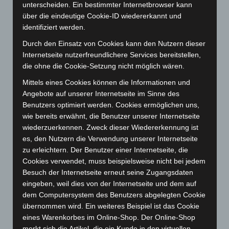
unterscheiden. Ein bestimmter Internetbrowser kann
Juni 2026
(139)
über die eindeutige Cookie-ID wiedererkannt und
Mai 2026
(99)
identifiziert werden.
April 2026
(99)
Durch den Einsatz von Cookies kann den Nutzern dieser
Internetseite nutzerfreundlichere Services bereitstellen,
März 2026
(115)
die ohne die Cookie-Setzung nicht möglich wären.
Februar 2026
(109)
Mittels eines Cookies können die Informationen und
Januar 2026
(122)
Angebote auf unserer Internetseite im Sinne des
Dezember 2025
(103)
Benutzers optimiert werden. Cookies ermöglichen uns,
wie bereits erwähnt, die Benutzer unserer Internetseite
November 2025
(114)
wiederzuerkennen. Zweck dieser Wiedererkennung ist
Oktober 2025
(112)
es, den Nutzern die Verwendung unserer Internetseite
September 2025
(93)
zu erleichtern. Der Benutzer einer Internetseite, die
Cookies verwendet, muss beispielsweise nicht bei jedem
August 2025
(90)
Besuch der Internetseite erneut seine Zugangsdaten
Juli 2025
(90)
eingeben, weil dies von der Internetseite und dem auf
dem Computersystem des Benutzers abgelegten Cookie
Juni 2025
(103)
übernommen wird. Ein weiteres Beispiel ist das Cookie
Mai 2025
(112)
eines Warenkorbes im Online-Shop. Der Online-Shop
April 2025
(88)
merkt sich die Artikel, die ein Kunde in den virtuellen