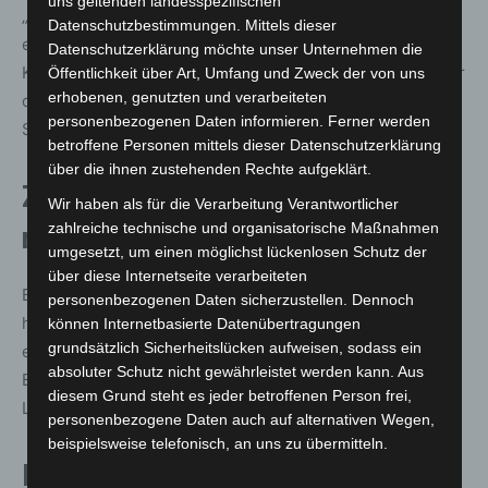
uns geltenden landesspezifischen
„Nur weil die Leber blutleer war, konnten wir in der OP
Datenschutzbestimmungen. Mittels dieser
eine Lebervene rekonstruieren. Dank der kontrollierten
Datenschutzerklärung möchte unser Unternehmen die
Kühlung und kontinuierlichen Sauerstoffzufuhr hatten wir
Öffentlichkeit über Art, Umfang und Zweck der von uns
erhobenen, genutzten und verarbeiteten
dazu genug Zeit. Es lief alles glatt“, erklärt Professor
personenbezogenen Daten informieren. Ferner werden
Schmelzle.
betroffene Personen mittels dieser Datenschutzerklärung
über die ihnen zustehenden Rechte aufgeklärt.
Zwei Eingriffe, ein Ziel: Leben
Wir haben als für die Verarbeitung Verantwortlicher
zahlreiche technische und organisatorische Maßnahmen
retten
umgesetzt, um einen möglichst lückenlosen Schutz der
über diese Internetseite verarbeiteten
Bereits acht Tage vor der eigentlichen Tumorentfernung
personenbezogenen Daten sicherzustellen. Dennoch
hatte Susanne Viehmeier einen vorbereitenden Eingriff
können Internetbasierte Datenübertragungen
grundsätzlich Sicherheitslücken aufweisen, sodass ein
erhalten. Dabei wurde die Leber gesplittet und der
absoluter Schutz nicht gewährleistet werden kann. Aus
Blutfluss umgeleitet, sodass der verbleibende
diesem Grund steht es jeder betroffenen Person frei,
Leberlappen vor der Hauptoperation anwachsen konnte.
personenbezogene Daten auch auf alternativen Wegen,
beispielsweise telefonisch, an uns zu übermitteln.
Personalisierte Krebstherapie