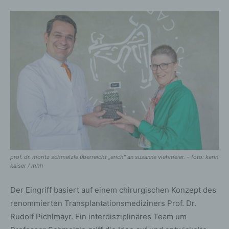
prof. dr. moritz schmelzle überreicht „erich“ an susanne viehmeier. – foto: karin
kaiser / mhh
Der Eingriff basiert auf einem chirurgischen Konzept des
renommierten Transplantationsmediziners Prof. Dr.
Rudolf Pichlmayr. Ein interdisziplinäres Team um