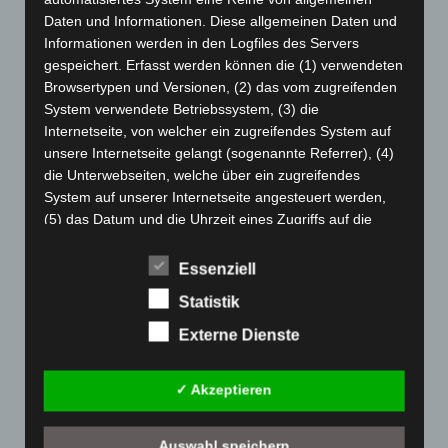
Daten und Informationen. Diese allgemeinen Daten und
Dezember 2023
(130)
Informationen werden in den Logfiles des Servers
November 2023
(130)
gespeichert. Erfasst werden können die (1) verwendeten
Oktober 2023
(114)
Browsertypen und Versionen, (2) das vom zugreifenden
System verwendete Betriebssystem, (3) die
September 2023
(133)
Internetseite, von welcher ein zugreifendes System auf
August 2023
(134)
unsere Internetseite gelangt (sogenannte Referrer), (4)
die Unterwebseiten, welche über ein zugreifendes
Juli 2023
(118)
System auf unserer Internetseite angesteuert werden,
Juni 2023
(142)
(5) das Datum und die Uhrzeit eines Zugriffs auf die
Mai 2023
(139)
Internetseite, (6) eine Internet-Protokoll-Adresse (IP-
Adresse), (7) der Internet-Service-Provider des
April 2023
(155)
Essenziell
zugreifenden Systems und (8) sonstige ähnliche Daten
März 2023
(174)
Statistik
und Informationen, die der Gefahrenabwehr im Falle von
Februar 2023
(154)
Angriffen auf unsere informationstechnologischen
Externe Dienste
Systeme dienen.
Januar 2023
(140)
Bei der Nutzung dieser allgemeinen Daten und
Dezember 2022
(130)
✓ Akzeptieren
Informationen ziehen wird keine Rückschlüsse auf die
November 2022
(167)
betroffene Person. Diese Informationen werden vielmehr
Auswahl speichern