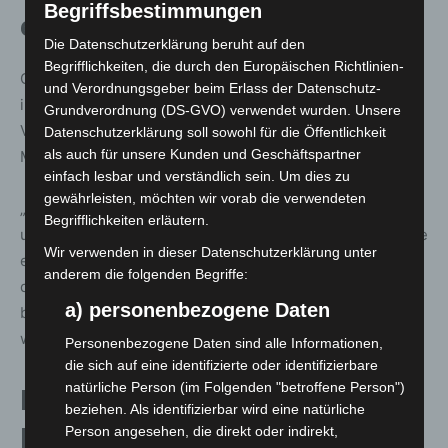
Begriffsbestimmungen
ermöglichte den Eingriff
Die Datenschutzerklärung beruht auf den
Begrifflichkeiten, die durch den Europäischen Richtlinien-
Grundlage für die Operationsmöglichkeit war eine
und Verordnungsgeber beim Erlass der Datenschutz-
innovative, experimentelle Therapie, die dank der
Grundverordnung (DS-GVO) verwendet wurden. Unsere
Vorstellung im Molekularen Tumorboard (MTB) an der
Datenschutzerklärung soll sowohl für die Öffentlichkeit
als auch für unsere Kunden und Geschäftspartner
MHH initiiert wurde.
einfach lesbar und verständlich sein. Um dies zu
gewährleisten, möchten wir vorab die verwendeten
„Dadurch konnte Frau Viehmeier eine personalisierte
Begrifflichkeiten erläutern.
und zielgerichtete Krebsbehandlung erhalten. Durch eine
Wir verwenden in dieser Datenschutzerklärung unter
experimentelle Therapie außerhalb des Standards hat
anderem die folgenden Begriffe:
der Tumor an Größe abgenommen, und es konnten
a) personenbezogene Daten
bessere Voraussetzungen für eine Operation geschaffen
werden“, sagt Privatdozentin Dr. Anna Saborowski.
Personenbezogene Daten sind alle Informationen,
die sich auf eine identifizierte oder identifizierbare
natürliche Person (im Folgenden "betroffene Person")
Leberzentrum der MHH:
beziehen. Als identifizierbar wird eine natürliche
Hoffnung für aussichtslose Fälle
Person angesehen, die direkt oder indirekt,