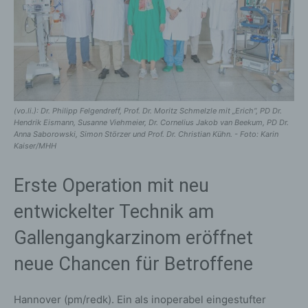
(vo.li.): Dr. Philipp Felgendreff, Prof. Dr. Moritz Schmelzle mit „Erich“, PD Dr.
Hendrik Eismann, Susanne Viehmeier, Dr. Cornelius Jakob van Beekum, PD Dr.
Anna Saborowski, Simon Störzer und Prof. Dr. Christian Kühn. - Foto: Karin
Kaiser/MHH
Erste Operation mit neu
entwickelter Technik am
Gallengangkarzinom eröffnet
neue Chancen für Betroffene
Hannover (pm/redk). Ein als inoperabel eingestufter