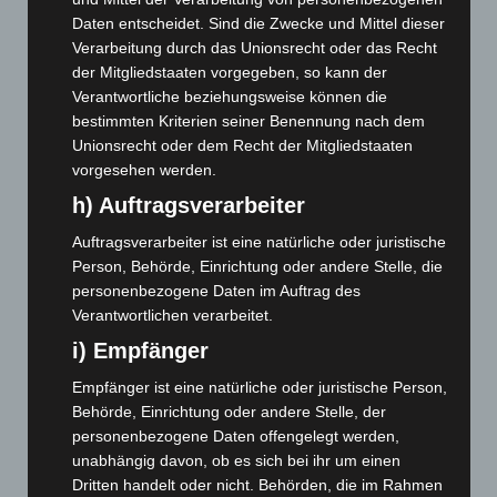
Mai 2026
(99)
Daten entscheidet. Sind die Zwecke und Mittel dieser
April 2026
(99)
Verarbeitung durch das Unionsrecht oder das Recht
der Mitgliedstaaten vorgegeben, so kann der
März 2026
(115)
Verantwortliche beziehungsweise können die
Februar 2026
(109)
bestimmten Kriterien seiner Benennung nach dem
Unionsrecht oder dem Recht der Mitgliedstaaten
Januar 2026
(122)
vorgesehen werden.
Dezember 2025
(103)
h) Auftragsverarbeiter
November 2025
(114)
Auftragsverarbeiter ist eine natürliche oder juristische
Oktober 2025
(112)
Person, Behörde, Einrichtung oder andere Stelle, die
September 2025
(93)
personenbezogene Daten im Auftrag des
August 2025
(90)
Verantwortlichen verarbeitet.
Juli 2025
(90)
i) Empfänger
Juni 2025
(103)
Empfänger ist eine natürliche oder juristische Person,
Behörde, Einrichtung oder andere Stelle, der
Mai 2025
(112)
personenbezogene Daten offengelegt werden,
April 2025
(88)
unabhängig davon, ob es sich bei ihr um einen
März 2025
(111)
Dritten handelt oder nicht. Behörden, die im Rahmen