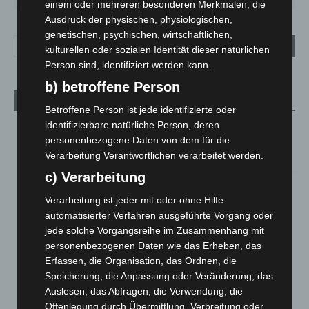
einem oder mehreren besonderen Merkmalen, die
Ausdruck der physischen, physiologischen,
genetischen, psychischen, wirtschaftlichen,
kulturellen oder sozialen Identität dieser natürlichen
Person sind, identifiziert werden kann.
b) betroffene Person
Aktuelle Beiträge
Betroffene Person ist jede identifizierte oder
identifizierbare natürliche Person, deren
Niedersachsen: Feuerwehrkräfte kehren nach
personenbezogene Daten von dem für die
Waldbrandeinsatz aus Spanien zurück
Verarbeitung Verantwortlichen verarbeitet werden.
7. August 2026
c) Verarbeitung
Hannover: Erste Tigermücken-Population in Niedersachsen
entdeckt
Verarbeitung ist jeder mit oder ohne Hilfe
7. August 2026
automatisierter Verfahren ausgeführte Vorgang oder
jede solche Vorgangsreihe im Zusammenhang mit
Brand im „Haus der Begegnung“ in Neuwarmbüchen schnell
personenbezogenen Daten wie das Erheben, das
eingedämmt
Erfassen, die Organisation, das Ordnen, die
6. August 2026
Speicherung, die Anpassung oder Veränderung, das
Auslesen, das Abfragen, die Verwendung, die
Region Hannover: 21 neue Notfallsanitäter starten beim
Offenlegung durch Übermittlung, Verbreitung oder