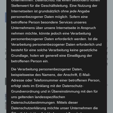
Unternehmen. Datenschutz hat einen besonders hohen
Stellenwert für die Geschäftsleitung. Eine Nutzung der
Internetseiten ist grundsätzlich ohne jede Angabe
personenbezogener Daten möglich. Sofern eine
betroffene Person besondere Services unseres
Unternehmens über unsere Internetseite in Anspruch
nehmen möchte, könnte jedoch eine Verarbeitung
personenbezogener Daten erforderlich werden. Ist die
Vorheriger Artikel
Nächster Artikel
Verarbeitung personenbezogener Daten erforderlich und
Jugend forscht:
Zeugenaufruf: Obdachloser
besteht für eine solche Verarbeitung keine gesetzliche
Regionalwettbewerb ist
wird beim Hauptbahnhof
Grundlage, holen wir generell eine Einwilligung der
entschieden
Hannover lebensgefährlich
betroffenen Person ein.
verletzt
Die Verarbeitung personenbezogener Daten,
beispielsweise des Namens, der Anschrift, E-Mail-
Adresse oder Telefonnummer einer betroffenen Person,
Verwandte Artikel
Mehr vom Autor
erfolgt stets im Einklang mit der Datenschutz-
Grundverordnung und in Übereinstimmung mit den für
Niedersachsen: Feuerwehrkräfte
uns geltenden landesspezifischen
kehren nach Waldbrandeinsatz aus
Datenschutzbestimmungen. Mittels dieser
Spanien zurück
Datenschutzerklärung möchte unser Unternehmen die