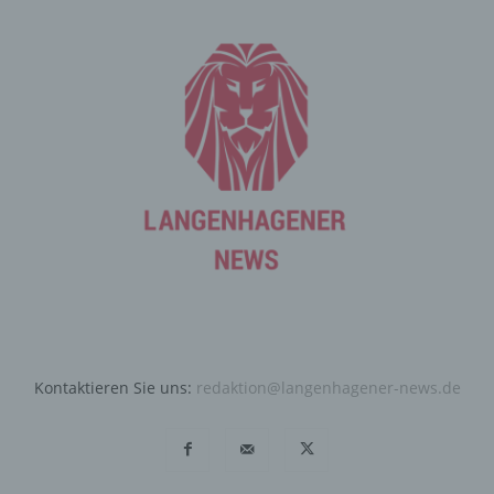
durch unsere Internetseite jederzeit mittels einer
entsprechenden Einstellung des genutzten
Internetbrowsers verhindern und damit der Setzung von
Cookies dauerhaft widersprechen. Ferner können
bereits gesetzte Cookies jederzeit über einen
Internetbrowser oder andere Softwareprogramme
gelöscht werden. Dies ist in allen gängigen
Internetbrowsern möglich. Deaktiviert die betroffene
Person die Setzung von Cookies in dem genutzten
Internetbrowser, sind unter Umständen nicht alle
Funktionen unserer Internetseite vollumfänglich nutzbar.
Erfassung von allgemeinen Daten
und Informationen
Die Internetseite erfasst mit jedem Aufruf der
Kontaktieren Sie uns:
redaktion@langenhagener-news.de
Internetseite durch eine betroffene Person oder ein
automatisiertes System eine Reihe von allgemeinen
Daten und Informationen. Diese allgemeinen Daten und
Informationen werden in den Logfiles des Servers