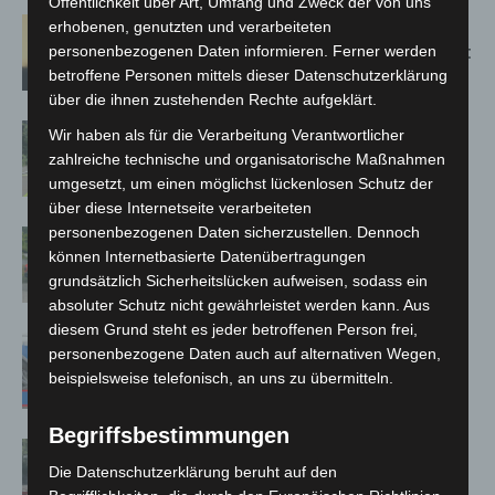
Öffentlichkeit über Art, Umfang und Zweck der von uns
Hannover: Erste Tigermücken-
erhobenen, genutzten und verarbeiteten
Population in Niedersachsen entdeckt
personenbezogenen Daten informieren. Ferner werden
betroffene Personen mittels dieser Datenschutzerklärung
über die ihnen zustehenden Rechte aufgeklärt.
Brand im „Haus der Begegnung“ in
Wir haben als für die Verarbeitung Verantwortlicher
Neuwarmbüchen schnell eingedämmt
zahlreiche technische und organisatorische Maßnahmen
umgesetzt, um einen möglichst lückenlosen Schutz der
über diese Internetseite verarbeiteten
personenbezogenen Daten sicherzustellen. Dennoch
Region Hannover: 21 neue
können Internetbasierte Datenübertragungen
Notfallsanitäter starten beim Roten
grundsätzlich Sicherheitslücken aufweisen, sodass ein
Kreuz
absoluter Schutz nicht gewährleistet werden kann. Aus
diesem Grund steht es jeder betroffenen Person frei,
Mann läuft mit Hockeyschläger über
personenbezogene Daten auch auf alternativen Wegen,
A7 – Polizei sucht Zeugen
beispielsweise telefonisch, an uns zu übermitteln.
Begriffsbestimmungen
Gasleitung bei McDonald’s-Umbau in
Die Datenschutzerklärung beruht auf den
Langenhagen beschädigt