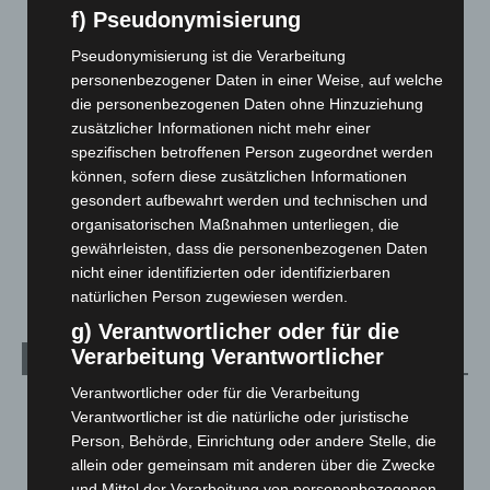
Blaulicht
2.799
f) Pseudonymisierung
Corona-News
712
Pseudonymisierung ist die Verarbeitung
Hannover und Region
5.037
personenbezogener Daten in einer Weise, auf welche
Langenhagen und Ortsteile
3.250
die personenbezogenen Daten ohne Hinzuziehung
zusätzlicher Informationen nicht mehr einer
Leserbriefe
1
spezifischen betroffenen Person zugeordnet werden
Menschen
2
können, sofern diese zusätzlichen Informationen
gesondert aufbewahrt werden und technischen und
Über uns
1
organisatorischen Maßnahmen unterliegen, die
Veranstaltungen
1.887
gewährleisten, dass die personenbezogenen Daten
Welt
1.270
nicht einer identifizierten oder identifizierbaren
natürlichen Person zugewiesen werden.
g) Verantwortlicher oder für die
Verarbeitung Verantwortlicher
Archiv
Verantwortlicher oder für die Verarbeitung
August 2026
(12)
Verantwortlicher ist die natürliche oder juristische
Juli 2026
(73)
Person, Behörde, Einrichtung oder andere Stelle, die
allein oder gemeinsam mit anderen über die Zwecke
Juni 2026
(139)
und Mittel der Verarbeitung von personenbezogenen