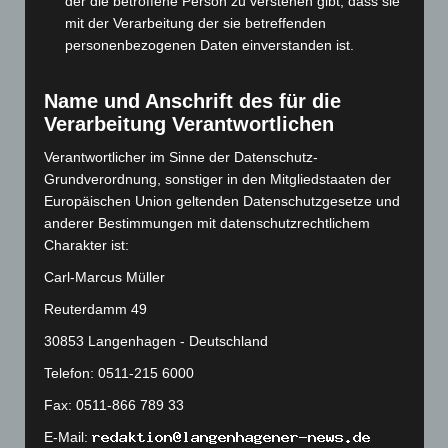
der die betroffene Person zu verstehen gibt, dass sie
November 2023
(130)
mit der Verarbeitung der sie betreffenden
personenbezogenen Daten einverstanden ist.
Oktober 2023
(114)
September 2023
(133)
Name und Anschrift des für die
August 2023
(134)
Verarbeitung Verantwortlichen
Juli 2023
(118)
Verantwortlicher im Sinne der Datenschutz-
Juni 2023
(142)
Grundverordnung, sonstiger in den Mitgliedstaaten der
Mai 2023
(139)
Europäischen Union geltenden Datenschutzgesetze und
anderer Bestimmungen mit datenschutzrechtlichem
April 2023
(155)
Charakter ist:
März 2023
(174)
Carl-Marcus Müller
Februar 2023
(154)
Reuterdamm 49
Januar 2023
(140)
30853 Langenhagen - Deutschland
Dezember 2022
(130)
Telefon: 0511-215 6000
November 2022
(167)
Fax: 0511-866 789 33
Oktober 2022
(166)
September 2022
(205)
E-Mail: