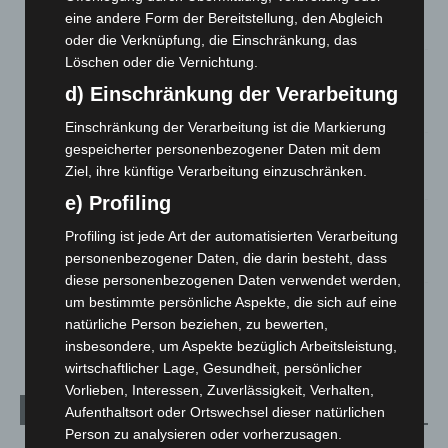
Roten Kreuz
eine andere Form der Bereitstellung, den Abgleich
5. August 2026
oder die Verknüpfung, die Einschränkung, das
Löschen oder die Vernichtung.
Mann läuft mit Hockeyschläger über A7 – Polizei sucht
Zeugen
d) Einschränkung der Verarbeitung
5. August 2026
Einschränkung der Verarbeitung ist die Markierung
gespeicherter personenbezogener Daten mit dem
Celle: Mensch stirbt bei Bagger-Unfall auf Baustelle
Ziel, ihre künftige Verarbeitung einzuschränken.
5. August 2026
e) Profiling
Gasleitung bei McDonald’s-Umbau in Langenhagen
Profiling ist jede Art der automatisierten Verarbeitung
beschädigt
personenbezogener Daten, die darin besteht, dass
5. August 2026
diese personenbezogenen Daten verwendet werden,
um bestimmte persönliche Aspekte, die sich auf eine
Anklage nach Abschaltung von „Archetyp Market“ erhoben
natürliche Person beziehen, zu bewerten,
3. August 2026
insbesondere, um Aspekte bezüglich Arbeitsleistung,
wirtschaftlicher Lage, Gesundheit, persönlicher
Vorlieben, Interessen, Zuverlässigkeit, Verhalten,
Kategorien
Aufenthaltsort oder Ortswechsel dieser natürlichen
Person zu analysieren oder vorherzusagen.