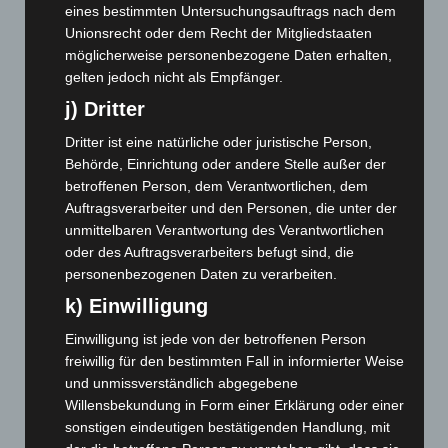
eines bestimmten Untersuchungsauftrags nach dem
Februar 2025
(96)
Unionsrecht oder dem Recht der Mitgliedstaaten
Januar 2025
(88)
möglicherweise personenbezogene Daten erhalten,
Dezember 2024
(89)
gelten jedoch nicht als Empfänger.
November 2024
(94)
j) Dritter
Oktober 2024
(93)
Dritter ist eine natürliche oder juristische Person,
Behörde, Einrichtung oder andere Stelle außer der
September 2024
(112)
betroffenen Person, dem Verantwortlichen, dem
August 2024
(107)
Auftragsverarbeiter und den Personen, die unter der
Juli 2024
(89)
unmittelbaren Verantwortung des Verantwortlichen
oder des Auftragsverarbeiters befugt sind, die
Juni 2024
(107)
personenbezogenen Daten zu verarbeiten.
Mai 2024
(149)
k) Einwilligung
April 2024
(102)
Einwilligung ist jede von der betroffenen Person
März 2024
(103)
freiwillig für den bestimmten Fall in informierter Weise
Februar 2024
(103)
und unmissverständlich abgegebene
Januar 2024
(111)
Willensbekundung in Form einer Erklärung oder einer
sonstigen eindeutigen bestätigenden Handlung, mit
Dezember 2023
(130)