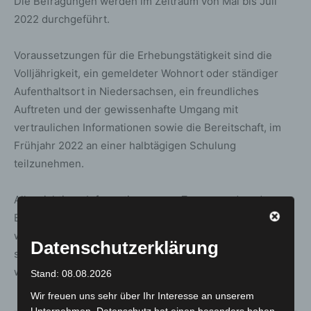
Die Befragungen werden im Zeitraum von Mai bis Juli
2022 durchgeführt.
Voraussetzungen für die Erhebungstätigkeit sind die
Volljährigkeit, ein gemeldeter Wohnort oder ständiger
Aufenthaltsort in Niedersachsen, ein freundliches
Auftreten und der gewissenhafte Umgang mit
vertraulichen Informationen sowie die Bereitschaft, im
Frühjahr 2022 an einer halbtägigen Schulung
teilzunehmen.
Alle wichtigen Informationen zum Zensus und zu den
Erhebungsbeauftragten finden Interessierte auf
www.hannover.de/zensus2022. Interessenten können
Datenschutzerklärung
sich auch direkt per Mail an die Region Hannover
wenden:
Zensus2022@region-hannover.de
Stand: 08.08.2026
Wir freuen uns sehr über Ihr Interesse an unserem