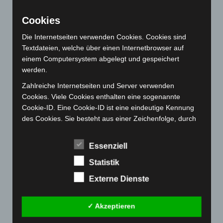
August 2022
(166)
Cookies
Juli 2022
(133)
Die Internetseiten verwenden Cookies. Cookies sind
Juni 2022
(167)
Textdateien, welche über einen Internetbrowser auf
Mai 2022
(177)
einem Computersystem abgelegt und gespeichert
April 2022
(198)
werden.
März 2022
(221)
Zahlreiche Internetseiten und Server verwenden
Cookies. Viele Cookies enthalten eine sogenannte
Februar 2022
(189)
Cookie-ID. Eine Cookie-ID ist eine eindeutige Kennung
Januar 2022
(190)
des Cookies. Sie besteht aus einer Zeichenfolge, durch
Dezember 2021
(204)
welche Internetseiten und Server dem konkreten
Internetbrowser zugeordnet werden können, in dem das
November 2021
(215)
Essenziell
Cookie gespeichert wurde. Dies ermöglicht es den
Oktober 2021
(171)
Statistik
besuchten Internetseiten und Servern, den individuellen
Browser der betroffenen Person von anderen
September 2021
(180)
Externe Dienste
Internetbrowsern, die andere Cookies enthalten, zu
August 2021
(154)
unterscheiden. Ein bestimmter Internetbrowser kann
Juli 2021
(213)
über die eindeutige Cookie-ID wiedererkannt und
✓ Akzeptieren
identifiziert werden.
Juni 2021
(198)