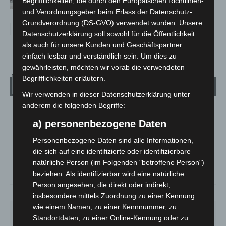
Begrifflichkeiten, die durch den Europäischen Richtlinien-
und Verordnungsgeber beim Erlass der Datenschutz-
Grundverordnung (DS-GVO) verwendet wurden. Unsere
Datenschutzerklärung soll sowohl für die Öffentlichkeit
als auch für unsere Kunden und Geschäftspartner
einfach lesbar und verständlich sein. Um dies zu
gewährleisten, möchten wir vorab die verwendeten
Begrifflichkeiten erläutern.
Wetter
Wir verwenden in dieser Datenschutzerklärung unter
anderem die folgenden Begriffe:
LANGENHAGEN
a) personenbezogene Daten
Überwiegend Bewölkt
Personenbezogene Daten sind alle Informationen,
°
15.5
°
C
13.9
die sich auf eine identifizierte oder identifizierbare
natürliche Person (im Folgenden "betroffene Person")
°
13.3
beziehen. Als identifizierbar wird eine natürliche
Person angesehen, die direkt oder indirekt,
90%
1m/s
84%
insbesondere mittels Zuordnung zu einer Kennung
wie einem Namen, zu einer Kennnummer, zu
SA.
SO.
MO.
DI.
MI.
Standortdaten, zu einer Online-Kennung oder zu
27
°
34
°
27
°
23
°
20
°