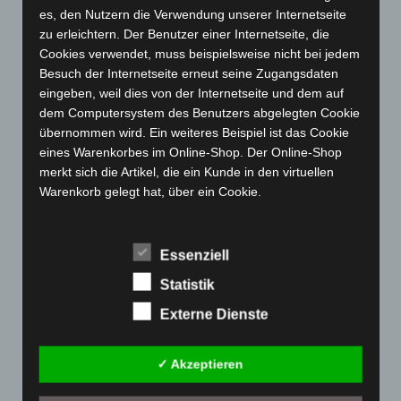
es, den Nutzern die Verwendung unserer Internetseite
April 2023
(155)
zu erleichtern. Der Benutzer einer Internetseite, die
März 2023
(174)
Cookies verwendet, muss beispielsweise nicht bei jedem
Besuch der Internetseite erneut seine Zugangsdaten
Februar 2023
(154)
eingeben, weil dies von der Internetseite und dem auf
Januar 2023
(140)
dem Computersystem des Benutzers abgelegten Cookie
übernommen wird. Ein weiteres Beispiel ist das Cookie
Dezember 2022
(130)
eines Warenkorbes im Online-Shop. Der Online-Shop
November 2022
(167)
merkt sich die Artikel, die ein Kunde in den virtuellen
Oktober 2022
(166)
Warenkorb gelegt hat, über ein Cookie.
September 2022
(205)
Die betroffene Person kann die Setzung von Cookies
durch unsere Internetseite jederzeit mittels einer
August 2022
(166)
Essenziell
entsprechenden Einstellung des genutzten
Juli 2022
(133)
Internetbrowsers verhindern und damit der Setzung von
Statistik
Juni 2022
(167)
Cookies dauerhaft widersprechen. Ferner können
Externe Dienste
bereits gesetzte Cookies jederzeit über einen
Mai 2022
(177)
Internetbrowser oder andere Softwareprogramme
April 2022
(198)
gelöscht werden. Dies ist in allen gängigen
✓ Akzeptieren
März 2022
(221)
Internetbrowsern möglich. Deaktiviert die betroffene
Person die Setzung von Cookies in dem genutzten