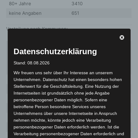
80+ Jahre
3410
keine Angaben
651
Verteilung nach Kommunen:
Fallzahl
Datenschutzerklärung
Aktuelle
Gesamt
7-Tage-
Kommune
Fallzahl
seit
Inzidenz
Stand: 08.08.2026
Ausbruch
Wir freuen uns sehr über Ihr Interesse an unserem
Unternehmen. Datenschutz hat einen besonders hohen
Stellenwert für die Geschäftsleitung. Eine Nutzung der
Barsinghausen
24
1070
42,9
Internetseiten ist grundsätzlich ohne jede Angabe
Burgdorf
12
1118
22,2
personenbezogener Daten möglich. Sofern eine
betroffene Person besondere Services unseres
Burgwedel
5
560
9,6
Unternehmens über unsere Internetseite in Anspruch
Garbsen
75
3346
41
nehmen möchte, könnte jedoch eine Verarbeitung
Gehrden
6
558
25,7
personenbezogener Daten erforderlich werden. Ist die
Verarbeitung personenbezogener Daten erforderlich und
Hemmingen
16
617
46