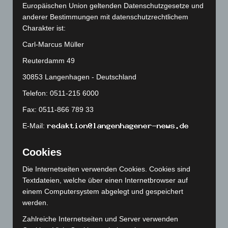
Europäischen Union geltenden Datenschutzgesetze und
Oktober 2025
(112)
anderer Bestimmungen mit datenschutzrechtlichem
September 2025
(93)
Charakter ist:
August 2025
(90)
Carl-Marcus Müller
Juli 2025
(90)
Reuterdamm 49
Juni 2025
(103)
30853 Langenhagen - Deutschland
Mai 2025
(112)
Telefon: 0511-215 6000
April 2025
(88)
Fax: 0511-866 789 33
März 2025
(111)
E-Mail:
Februar 2025
(96)
Januar 2025
(88)
Cookies
Dezember 2024
(89)
Die Internetseiten verwenden Cookies. Cookies sind
Textdateien, welche über einen Internetbrowser auf
November 2024
(94)
einem Computersystem abgelegt und gespeichert
Oktober 2024
(93)
werden.
September 2024
(112)
Zahlreiche Internetseiten und Server verwenden
August 2024
(107)