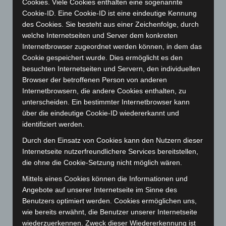
Cookies. Viele Cookies enthalten eine sogenannte
Cookie-ID. Eine Cookie-ID ist eine eindeutige Kennung
Juli 2024
(89)
des Cookies. Sie besteht aus einer Zeichenfolge, durch
Juni 2024
(107)
welche Internetseiten und Server dem konkreten
Mai 2024
(149)
Internetbrowser zugeordnet werden können, in dem das
Cookie gespeichert wurde. Dies ermöglicht es den
April 2024
(102)
besuchten Internetseiten und Servern, den individuellen
März 2024
(103)
Browser der betroffenen Person von anderen
Februar 2024
(103)
Internetbrowsern, die andere Cookies enthalten, zu
unterscheiden. Ein bestimmter Internetbrowser kann
Januar 2024
(111)
über die eindeutige Cookie-ID wiedererkannt und
Dezember 2023
(130)
identifiziert werden.
November 2023
(130)
Durch den Einsatz von Cookies kann den Nutzern dieser
Oktober 2023
(114)
Internetseite nutzerfreundlichere Services bereitstellen,
die ohne die Cookie-Setzung nicht möglich wären.
September 2023
(133)
Mittels eines Cookies können die Informationen und
August 2023
(134)
Angebote auf unserer Internetseite im Sinne des
Juli 2023
(118)
Benutzers optimiert werden. Cookies ermöglichen uns,
Juni 2023
(142)
wie bereits erwähnt, die Benutzer unserer Internetseite
wiederzuerkennen. Zweck dieser Wiedererkennung ist
Mai 2023
(139)