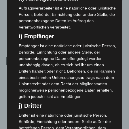
Gasleitung bei McDonald’s-Umbau in Langenhagen
Auftragsverarbeiter ist eine natürliche oder juristische
beschädigt
Person, Behörde, Einrichtung oder andere Stelle, die
5. August 2026
personenbezogene Daten im Auftrag des
Verantwortlichen verarbeitet.
Anklage nach Abschaltung von „Archetyp Market“ erhoben
i) Empfänger
3. August 2026
Empfänger ist eine natürliche oder juristische Person,
Behörde, Einrichtung oder andere Stelle, der
personenbezogene Daten offengelegt werden,
Kategorien
unabhängig davon, ob es sich bei ihr um einen
Dritten handelt oder nicht. Behörden, die im Rahmen
Blaulicht
2.799
eines bestimmten Untersuchungsauftrags nach dem
Corona-News
712
Unionsrecht oder dem Recht der Mitgliedstaaten
möglicherweise personenbezogene Daten erhalten,
Hannover und Region
5.037
gelten jedoch nicht als Empfänger.
Langenhagen und Ortsteile
3.250
j) Dritter
Leserbriefe
1
Dritter ist eine natürliche oder juristische Person,
Menschen
2
Behörde, Einrichtung oder andere Stelle außer der
Über uns
1
betroffenen Person, dem Verantwortlichen, dem