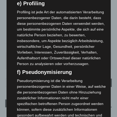
e) Profiling
LANGENHAGEN
Profiling ist jede Art der automatisierten Verarbeitung
Überwiegend Bewölkt
personenbezogener Daten, die darin besteht, dass
°
15.5
diese personenbezogenen Daten verwendet werden,
°
C
13.9
um bestimmte persönliche Aspekte, die sich auf eine
°
13.3
natürliche Person beziehen, zu bewerten,
insbesondere, um Aspekte bezüglich Arbeitsleistung,
wirtschaftlicher Lage, Gesundheit, persönlicher
90%
1m/s
84%
Vorlieben, Interessen, Zuverlässigkeit, Verhalten,
Aufenthaltsort oder Ortswechsel dieser natürlichen
SA.
SO.
MO.
DI.
MI.
27
°
34
°
27
°
23
°
20
°
Person zu analysieren oder vorherzusagen.
f) Pseudonymisierung
Pseudonymisierung ist die Verarbeitung
personenbezogener Daten in einer Weise, auf welche
die personenbezogenen Daten ohne Hinzuziehung
zusätzlicher Informationen nicht mehr einer
spezifischen betroffenen Person zugeordnet werden
Aktuelle Beiträge
können, sofern diese zusätzlichen Informationen
Niedersachsen: Feuerwehrkräfte kehren nach
gesondert aufbewahrt werden und technischen und