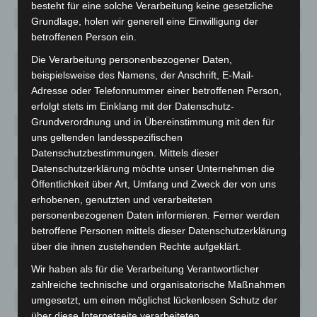
besteht für eine solche Verarbeitung keine gesetzliche
Isernhagen
17
789
24,3
Grundlage, holen wir generell eine Einwilligung der
betroffenen Person ein.
Laatzen
32
1911
23
Die Verarbeitung personenbezogener Daten,
Landeshauptstadt
369
23.492
28
beispielsweise des Namens, der Anschrift, E-Mail-
Hannover
Adresse oder Telefonnummer einer betroffenen Person,
Langenhagen
68
2854
65,9
erfolgt stets im Einklang mit der Datenschutz-
Grundverordnung und in Übereinstimmung mit den für
Lehrte
35
2116
44,4
uns geltenden landesspezifischen
Neustadt
19
1494
15,5
Datenschutzbestimmungen. Mittels dieser
Pattensen
1
417
0
Datenschutzerklärung möchte unser Unternehmen die
Öffentlichkeit über Art, Umfang und Zweck der von uns
Ronnenberg
14
1060
12,1
erhobenen, genutzten und verarbeiteten
Seelze
28
1577
54,1
personenbezogenen Daten informieren. Ferner werden
betroffene Personen mittels dieser Datenschutzerklärung
Sehnde
8
913
12,6
über die ihnen zustehenden Rechte aufgeklärt.
Springe
24
922
33,4
Wir haben als für die Verarbeitung Verantwortlicher
Uetze
6
704
9,7
zahlreiche technische und organisatorische Maßnahmen
Wedemark
35
919
39,6
umgesetzt, um einen möglichst lückenlosen Schutz der
über diese Internetseite verarbeiteten