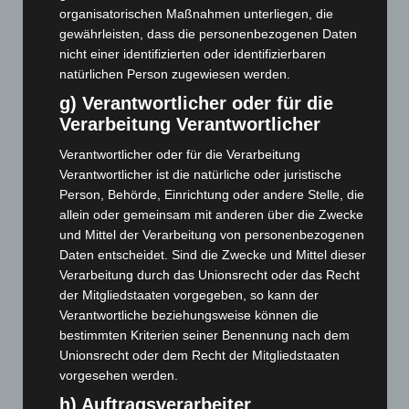
Waldbrandeinsatz aus Spanien zurück
organisatorischen Maßnahmen unterliegen, die
7. August 2026
gewährleisten, dass die personenbezogenen Daten
nicht einer identifizierten oder identifizierbaren
Hannover: Erste Tigermücken-Population in Niedersachsen
natürlichen Person zugewiesen werden.
entdeckt
g) Verantwortlicher oder für die
7. August 2026
Verarbeitung Verantwortlicher
Brand im „Haus der Begegnung“ in Neuwarmbüchen schnell
Verantwortlicher oder für die Verarbeitung
eingedämmt
Verantwortlicher ist die natürliche oder juristische
6. August 2026
Person, Behörde, Einrichtung oder andere Stelle, die
allein oder gemeinsam mit anderen über die Zwecke
Region Hannover: 21 neue Notfallsanitäter starten beim
Roten Kreuz
und Mittel der Verarbeitung von personenbezogenen
Daten entscheidet. Sind die Zwecke und Mittel dieser
5. August 2026
Verarbeitung durch das Unionsrecht oder das Recht
Mann läuft mit Hockeyschläger über A7 – Polizei sucht
der Mitgliedstaaten vorgegeben, so kann der
Zeugen
Verantwortliche beziehungsweise können die
5. August 2026
bestimmten Kriterien seiner Benennung nach dem
Unionsrecht oder dem Recht der Mitgliedstaaten
Celle: Mensch stirbt bei Bagger-Unfall auf Baustelle
vorgesehen werden.
5. August 2026
h) Auftragsverarbeiter