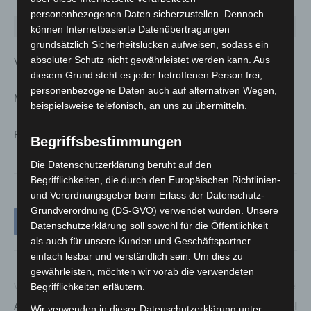
Wennigsen
5
390
7
personenbezogenen Daten sicherzustellen. Dennoch
Wunstorf
11
1258
11,9
können Internetbasierte Datenübertragungen
grundsätzlich Sicherheitslücken aufweisen, sodass ein
absoluter Schutz nicht gewährleistet werden kann. Aus
Verteilung nach Geschlecht
diesem Grund steht es jeder betroffenen Person frei,
personenbezogene Daten auch auf alternativen Wegen,
Männer 48 Prozent
beispielsweise telefonisch, an uns zu übermitteln.
Frauen 52 Prozent
Begriffsbestimmungen
Die Datenschutzerklärung beruht auf den
Begrifflichkeiten, die durch den Europäischen Richtlinien-
und Verordnungsgeber beim Erlass der Datenschutz-
Grundverordnung (DS-GVO) verwendet wurden. Unsere
Datenschutzerklärung soll sowohl für die Öffentlichkeit
als auch für unsere Kunden und Geschäftspartner
einfach lesbar und verständlich sein. Um dies zu
gewährleisten, möchten wir vorab die verwendeten
Begrifflichkeiten erläutern.
Vorheriger Artikel
Nächster Artikel
Allgemeinverfügung der
Kultur unterm Sternenhimmel
Wir verwenden in dieser Datenschutzerklärung unter