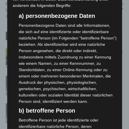
Region Hannover nach
– „Sommernächte im
anderem die folgenden Begriffe:
Unterschreitung des
Gartentheater“
a) personenbezogene Daten
Inzidenzwertes von 35
Personenbezogene Daten sind alle Informationen,
die sich auf eine identifizierte oder identifizierbare
Verwandte Artikel
Mehr vom Autor
natürliche Person (im Folgenden "betroffene Person")
beziehen. Als identifizierbar wird eine natürliche
Person angesehen, die direkt oder indirekt,
Letzte Corona-Schutzmaßnahme läuft
insbesondere mittels Zuordnung zu einer Kennung
aus
wie einem Namen, zu einer Kennnummer, zu
Standortdaten, zu einer Online-Kennung oder zu
einem oder mehreren besonderen Merkmalen, die
Corona-Verordnung in Niedersachsen
Ausdruck der physischen, physiologischen,
zum 1. März aufgehoben
genetischen, psychischen, wirtschaftlichen,
kulturellen oder sozialen Identität dieser natürlichen
Person sind, identifiziert werden kann.
Corona-Schutzmaßnahmen in Schule
b) betroffene Person
und KiTa: vom Land bis Ostern –
Absonderungspflicht läuft aus
Betroffene Person ist jede identifizierte oder
identifizierbare natürliche Person, deren