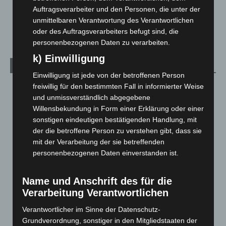
Veranstaltungen
1.887
Auftragsverarbeiter und den Personen, die unter der
unmittelbaren Verantwortung des Verantwortlichen
Welt
1.270
oder des Auftragsverarbeiters befugt sind, die
personenbezogenen Daten zu verarbeiten.
k) Einwilligung
Archiv
Einwilligung ist jede von der betroffenen Person
freiwillig für den bestimmten Fall in informierter Weise
August 2026
(12)
und unmissverständlich abgegebene
Juli 2026
(73)
Willensbekundung in Form einer Erklärung oder einer
Juni 2026
(139)
sonstigen eindeutigen bestätigenden Handlung, mit
der die betroffene Person zu verstehen gibt, dass sie
Mai 2026
(99)
mit der Verarbeitung der sie betreffenden
April 2026
(99)
personenbezogenen Daten einverstanden ist.
März 2026
(115)
Februar 2026
(109)
Name und Anschrift des für die
Verarbeitung Verantwortlichen
Januar 2026
(122)
Dezember 2025
(103)
Verantwortlicher im Sinne der Datenschutz-
Grundverordnung, sonstiger in den Mitgliedstaaten der
November 2025
(114)