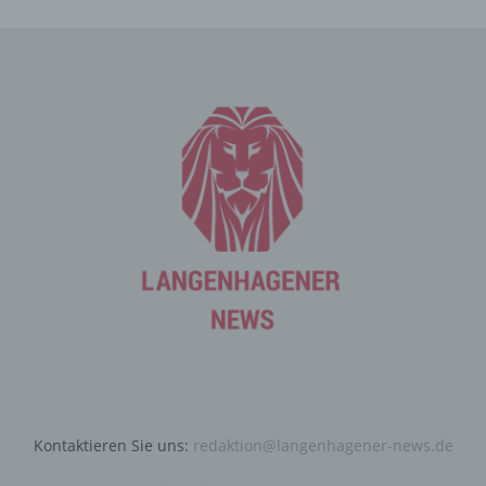
durch uns daher einerseits statistisch und ferner mit dem
Ziel ausgewertet, den Datenschutz und die
Datensicherheit in unserem Unternehmen zu erhöhen,
um letztlich ein optimales Schutzniveau für die von uns
verarbeiteten personenbezogenen Daten
sicherzustellen. Die anonymen Daten der Server-Logfiles
werden getrennt von allen durch eine betroffene Person
angegebenen personenbezogenen Daten gespeichert.
Registrierung auf unserer
Internetseite
Die betroffene Person hat die Möglichkeit, sich auf der
Internetseite des für die Verarbeitung Verantwortlichen
unter Angabe von personenbezogenen Daten zu
registrieren. Welche personenbezogenen Daten dabei
an den für die Verarbeitung Verantwortlichen übermittelt
werden, ergibt sich aus der jeweiligen Eingabemaske,
die für die Registrierung verwendet wird. Die von der
Kontaktieren Sie uns:
redaktion@langenhagener-news.de
betroffenen Person eingegebenen personenbezogenen
Daten werden ausschließlich für die interne Verwendung