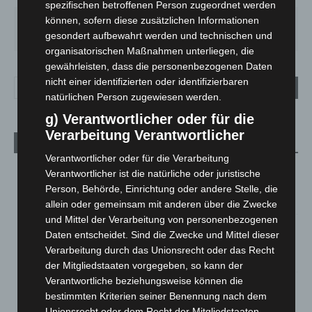
spezifischen betroffenen Person zugeordnet werden
können, sofern diese zusätzlichen Informationen
FR.
SA.
SO.
MO.
DI.
21
°
26
°
32
°
30
°
24
°
gesondert aufbewahrt werden und technischen und
organisatorischen Maßnahmen unterliegen, die
gewährleisten, dass die personenbezogenen Daten
nicht einer identifizierten oder identifizierbaren
natürlichen Person zugewiesen werden.
g) Verantwortlicher oder für die
Verarbeitung Verantwortlicher
Aktuelle Beiträge
Verantwortlicher oder für die Verarbeitung
Hannover: Erste Tigermücken-Population in Niedersachsen
Verantwortlicher ist die natürliche oder juristische
entdeckt
Person, Behörde, Einrichtung oder andere Stelle, die
7. August 2026
allein oder gemeinsam mit anderen über die Zwecke
und Mittel der Verarbeitung von personenbezogenen
Brand im „Haus der Begegnung“ in Neuwarmbüchen schnell
Daten entscheidet. Sind die Zwecke und Mittel dieser
eingedämmt
Verarbeitung durch das Unionsrecht oder das Recht
6. August 2026
der Mitgliedstaaten vorgegeben, so kann der
Verantwortliche beziehungsweise können die
Region Hannover: 21 neue Notfallsanitäter starten beim
bestimmten Kriterien seiner Benennung nach dem
Roten Kreuz
Unionsrecht oder dem Recht der Mitgliedstaaten