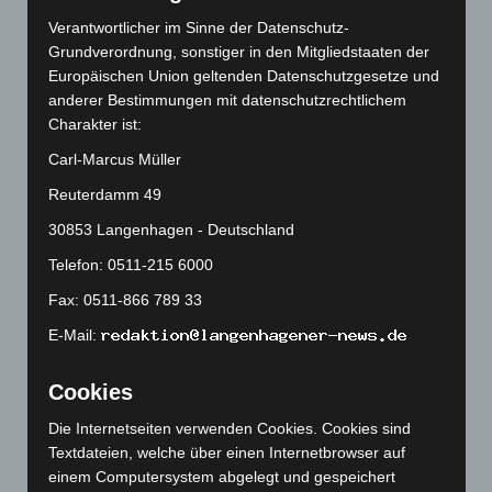
Juli 2026
(73)
Verantwortlicher im Sinne der Datenschutz-
Juni 2026
(139)
Grundverordnung, sonstiger in den Mitgliedstaaten der
Europäischen Union geltenden Datenschutzgesetze und
Mai 2026
(99)
anderer Bestimmungen mit datenschutzrechtlichem
April 2026
(99)
Charakter ist:
März 2026
(115)
Carl-Marcus Müller
Februar 2026
(109)
Reuterdamm 49
Januar 2026
(122)
30853 Langenhagen - Deutschland
Dezember 2025
(103)
Telefon: 0511-215 6000
November 2025
(114)
Fax: 0511-866 789 33
Oktober 2025
(112)
E-Mail:
September 2025
(93)
August 2025
(90)
Cookies
Juli 2025
(90)
Die Internetseiten verwenden Cookies. Cookies sind
Juni 2025
(103)
Textdateien, welche über einen Internetbrowser auf
Mai 2025
(112)
einem Computersystem abgelegt und gespeichert