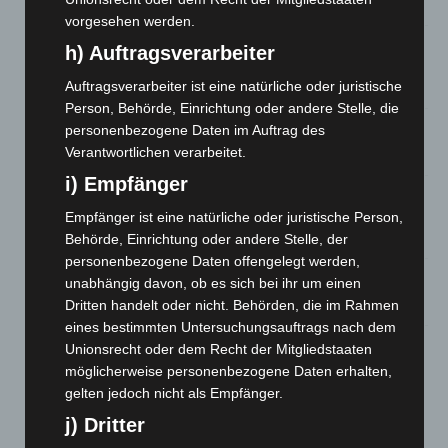
5. August 2026
vorgesehen werden.
Mann läuft mit Hockeyschläger über A7 – Polizei sucht
h) Auftragsverarbeiter
Zeugen
Auftragsverarbeiter ist eine natürliche oder juristische
5. August 2026
Person, Behörde, Einrichtung oder andere Stelle, die
personenbezogene Daten im Auftrag des
Celle: Mensch stirbt bei Bagger-Unfall auf Baustelle
Verantwortlichen verarbeitet.
5. August 2026
i) Empfänger
Gasleitung bei McDonald’s-Umbau in Langenhagen
beschädigt
Empfänger ist eine natürliche oder juristische Person,
5. August 2026
Behörde, Einrichtung oder andere Stelle, der
personenbezogene Daten offengelegt werden,
Anklage nach Abschaltung von „Archetyp Market“ erhoben
unabhängig davon, ob es sich bei ihr um einen
Dritten handelt oder nicht. Behörden, die im Rahmen
3. August 2026
eines bestimmten Untersuchungsauftrags nach dem
Hannover: Polizei stoppt 166 Trunkenheitsfahrten bei
Unionsrecht oder dem Recht der Mitgliedstaaten
Großkontrolle
möglicherweise personenbezogene Daten erhalten,
2. August 2026
gelten jedoch nicht als Empfänger.
j) Dritter