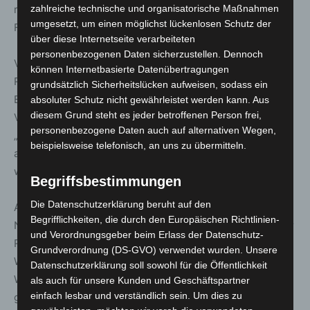
zahlreiche technische und organisatorische Maßnahmen
rechnen. Betroffen sind unter anderem die Tauern-,
umgesetzt, um einen möglichst lückenlosen Schutz der
Fernpass-, Brenner-, Rheintal- und Gotthard-Routen.
über diese Internetseite verarbeiteten
personenbezogenen Daten sicherzustellen. Dennoch
Viele Urlauber aus Süddeutschland zieht es zudem in
können Internetbasierte Datenübertragungen
Richtung Italien. Trotz der Großbaustelle an der
grundsätzlich Sicherheitslücken aufweisen, sodass ein
Brennerstrecke auf der Luegbrücke bleibt die
absoluter Schutz nicht gewährleistet werden kann. Aus
diesem Grund steht es jeder betroffenen Person frei,
Verbindung in beide Richtungen zweispurig befahrbar.
personenbezogene Daten auch auf alternativen Wegen,
„Dadurch soll der Verkehrsfluss in Richtung Italien, aber
beispielsweise telefonisch, an uns zu übermitteln.
auch in Richtung Norden, bestmöglich gewährleistet
werden“, so der ADAC.
Begriffsbestimmungen
Die Datenschutzerklärung beruht auf den
Auch auf den Hauptreiserouten nach Polen und in die
Begrifflichkeiten, die durch den Europäischen Richtlinien-
Niederlande kann es zu Verzögerungen kommen. Bei der
und Verordnungsgeber beim Erlass der Datenschutz-
Rückkehr nach Deutschland sind darüber hinaus längere
Grundverordnung (DS-GVO) verwendet wurden. Unsere
Wartezeiten durch verstärkte Grenzkontrollen möglich.
Datenschutzerklärung soll sowohl für die Öffentlichkeit
Wichtig: Alle Reisenden – auch Kinder – benötigen
als auch für unsere Kunden und Geschäftspartner
einfach lesbar und verständlich sein. Um dies zu
gültige Ausweisdokumente.