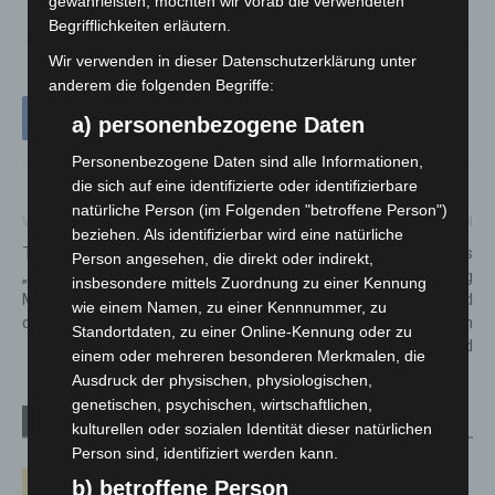
gewährleisten, möchten wir vorab die verwendeten
Begrifflichkeiten erläutern.
Wir verwenden in dieser Datenschutzerklärung unter
anderem die folgenden Begriffe:
a) personenbezogene Daten
Personenbezogene Daten sind alle Informationen,
die sich auf eine identifizierte oder identifizierbare
natürliche Person (im Folgenden "betroffene Person")
Vorheriger Artikel
Nächster Artikel
beziehen. Als identifizierbar wird eine natürliche
Tipp im Juni 2025:
Langenhagen: Flakgranate aus
Person angesehen, die direkt oder indirekt,
„Ausgerechnet Bananen! –
dem Zweiten Weltkrieg
insbesondere mittels Zuordnung zu einer Kennung
Musikalische Führung durch
entdeckt – Evakuierung und
wie einem Namen, zu einer Kennnummer, zu
die 20er-Jahre“
Sprengung noch am heutigen
Standortdaten, zu einer Online-Kennung oder zu
Abend
einem oder mehreren besonderen Merkmalen, die
Ausdruck der physischen, physiologischen,
genetischen, psychischen, wirtschaftlichen,
Verwandte Artikel
Mehr vom Autor
kulturellen oder sozialen Identität dieser natürlichen
Person sind, identifiziert werden kann.
Hannover: Erste Tigermücken-
b) betroffene Person