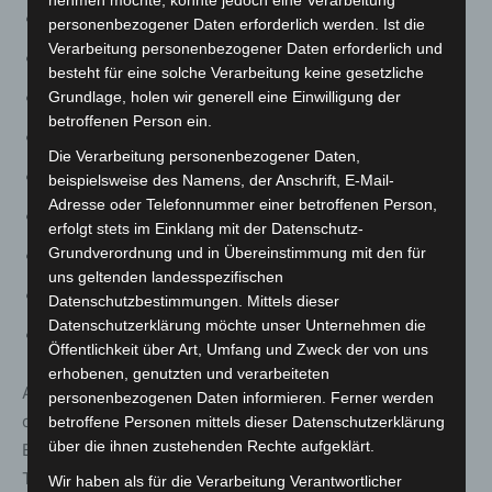
A8 Stuttgart – Salzburg
personenbezogener Daten erforderlich werden. Ist die
Verarbeitung personenbezogener Daten erforderlich und
A9 München – Berlin
besteht für eine solche Verarbeitung keine gesetzliche
Grundlage, holen wir generell eine Einwilligung der
A10 Berliner Ring
betroffenen Person ein.
A24 Hamburg – Berliner Ring
Die Verarbeitung personenbezogener Daten,
A81 Heilbronn – Singen
beispielsweise des Namens, der Anschrift, E-Mail-
Adresse oder Telefonnummer einer betroffenen Person,
A93 Inntaldreieck – Kufstein
erfolgt stets im Einklang mit der Datenschutz-
Grundverordnung und in Übereinstimmung mit den für
A95/B2 München – Garmisch-Partenkirchen
uns geltenden landesspezifischen
A96 München – Lindau
Datenschutzbestimmungen. Mittels dieser
Datenschutzerklärung möchte unser Unternehmen die
A99 Autobahnring München
Öffentlichkeit über Art, Umfang und Zweck der von uns
erhobenen, genutzten und verarbeiteten
Auch im benachbarten Ausland, etwa in Österreich und
personenbezogenen Daten informieren. Ferner werden
der Schweiz, ist Christi Himmelfahrt ein Feiertag.
betroffene Personen mittels dieser Datenschutzerklärung
über die ihnen zustehenden Rechte aufgeklärt.
Entsprechend ist dort – vor allem auf den Ausflugs- und
Transitstrecken – mit erhöhtem Verkehrsaufkommen zu
Wir haben als für die Verarbeitung Verantwortlicher