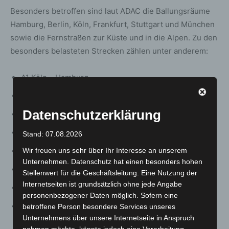
Besonders betroffen sind laut ADAC die Ballungsräume
Hamburg, Berlin, Köln, Frankfurt, Stuttgart und München
sowie die Fernstraßen zur Küste und in die Alpen. Zu den
besonders belasteten Strecken zählen unter anderem:
A1 Köln – Hamburg
Kölner Ring (A1/A3/A4)
Datenschutzerklärung
A2 Berlin – Dortmund
A3 Köln – Nürnberg
Stand: 07.08.2026
Wir freuen uns sehr über Ihr Interesse an unserem
A4 Görlitz – Chemnitz
Unternehmen. Datenschutz hat einen besonders hohen
A5 Heidelberg – Karlsruhe
Stellenwert für die Geschäftsleitung. Eine Nutzung der
Internetseiten ist grundsätzlich ohne jede Angabe
A6 Heilbronn – Nürnberg
personenbezogener Daten möglich. Sofern eine
A7 Hamburg – Flensburg und Würzburg –
betroffene Person besondere Services unseres
Unternehmens über unsere Internetseite in Anspruch
Füssen/Reutte
nehmen möchte, könnte jedoch eine Verarbeitung