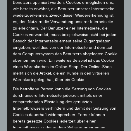
Benutzers optimiert werden. Cookies ermöglichen uns,
Januar 2024
(111)
wie bereits erwähnt, die Benutzer unserer Internetseite
Dezember 2023
(130)
wiederzuerkennen. Zweck dieser Wiedererkennung ist
es, den Nutzern die Verwendung unserer Internetseite
November 2023
(130)
zu erleichtern. Der Benutzer einer Internetseite, die
Oktober 2023
(114)
Cookies verwendet, muss beispielsweise nicht bei jedem
September 2023
(133)
Besuch der Internetseite erneut seine Zugangsdaten
eingeben, weil dies von der Internetseite und dem auf
August 2023
(134)
dem Computersystem des Benutzers abgelegten Cookie
Juli 2023
(118)
übernommen wird. Ein weiteres Beispiel ist das Cookie
Juni 2023
(142)
eines Warenkorbes im Online-Shop. Der Online-Shop
merkt sich die Artikel, die ein Kunde in den virtuellen
Mai 2023
(139)
Warenkorb gelegt hat, über ein Cookie.
April 2023
(155)
Die betroffene Person kann die Setzung von Cookies
März 2023
(174)
durch unsere Internetseite jederzeit mittels einer
Februar 2023
(154)
entsprechenden Einstellung des genutzten
Internetbrowsers verhindern und damit der Setzung von
Januar 2023
(140)
Cookies dauerhaft widersprechen. Ferner können
Dezember 2022
(130)
bereits gesetzte Cookies jederzeit über einen
November 2022
(167)
Internetbrowser oder andere Softwareprogramme