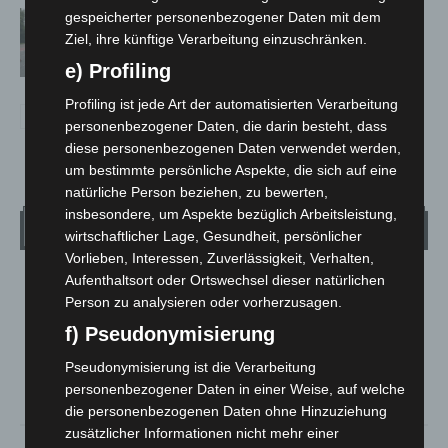
gespeicherter personenbezogener Daten mit dem
Hannover: Polizei stoppt 166
Ziel, ihre künftige Verarbeitung einzuschränken.
Trunkenheitsfahrten bei
Großkontrolle
e) Profiling
Profiling ist jede Art der automatisierten Verarbeitung
personenbezogener Daten, die darin besteht, dass
diese personenbezogenen Daten verwendet werden,
um bestimmte persönliche Aspekte, die sich auf eine
natürliche Person beziehen, zu bewerten,
insbesondere, um Aspekte bezüglich Arbeitsleistung,
Wetter
wirtschaftlicher Lage, Gesundheit, persönlicher
Vorlieben, Interessen, Zuverlässigkeit, Verhalten,
Aufenthaltsort oder Ortswechsel dieser natürlichen
LANGENHAGEN
Person zu analysieren oder vorherzusagen.
Mäßig Bewölkt
f) Pseudonymisierung
°
16.8
°
C
16.4
Pseudonymisierung ist die Verarbeitung
°
14.9
personenbezogener Daten in einer Weise, auf welche
die personenbezogenen Daten ohne Hinzuziehung
zusätzlicher Informationen nicht mehr einer
78%
3m/s
26%