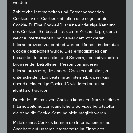
werden.
April 2025
(88)
Zahlreiche Internetseiten und Server verwenden
März 2025
(111)
Cookies. Viele Cookies enthalten eine sogenannte
Februar 2025
(96)
Cookie-ID. Eine Cookie-ID ist eine eindeutige Kennung
Januar 2025
(88)
des Cookies. Sie besteht aus einer Zeichenfolge, durch
welche Internetseiten und Server dem konkreten
Dezember 2024
(89)
Internetbrowser zugeordnet werden können, in dem das
November 2024
(94)
Cookie gespeichert wurde. Dies ermöglicht es den
Oktober 2024
(93)
besuchten Internetseiten und Servern, den individuellen
Browser der betroffenen Person von anderen
September 2024
(112)
Internetbrowsern, die andere Cookies enthalten, zu
August 2024
(107)
unterscheiden. Ein bestimmter Internetbrowser kann
über die eindeutige Cookie-ID wiedererkannt und
Juli 2024
(89)
identifiziert werden.
Juni 2024
(107)
Durch den Einsatz von Cookies kann den Nutzern dieser
Mai 2024
(149)
Internetseite nutzerfreundlichere Services bereitstellen,
April 2024
(102)
die ohne die Cookie-Setzung nicht möglich wären.
März 2024
(103)
Mittels eines Cookies können die Informationen und
Februar 2024
(103)
Angebote auf unserer Internetseite im Sinne des