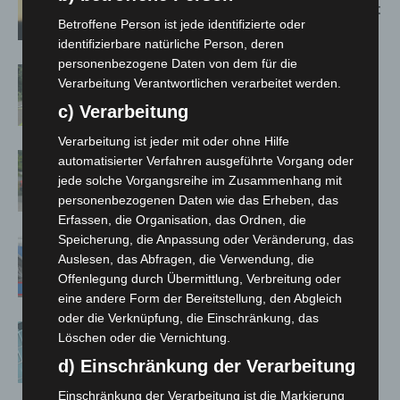
Population in Niedersachsen entdeckt
Betroffene Person ist jede identifizierte oder
identifizierbare natürliche Person, deren
personenbezogene Daten von dem für die
Brand im „Haus der Begegnung“ in
Verarbeitung Verantwortlichen verarbeitet werden.
Neuwarmbüchen schnell eingedämmt
c) Verarbeitung
Verarbeitung ist jeder mit oder ohne Hilfe
Region Hannover: 21 neue
automatisierter Verfahren ausgeführte Vorgang oder
Notfallsanitäter starten beim Roten
jede solche Vorgangsreihe im Zusammenhang mit
Kreuz
personenbezogenen Daten wie das Erheben, das
Erfassen, die Organisation, das Ordnen, die
Speicherung, die Anpassung oder Veränderung, das
Mann läuft mit Hockeyschläger über
Auslesen, das Abfragen, die Verwendung, die
A7 – Polizei sucht Zeugen
Offenlegung durch Übermittlung, Verbreitung oder
eine andere Form der Bereitstellung, den Abgleich
oder die Verknüpfung, die Einschränkung, das
Anklage nach Abschaltung von
Löschen oder die Vernichtung.
„Archetyp Market“ erhoben
d) Einschränkung der Verarbeitung
Einschränkung der Verarbeitung ist die Markierung