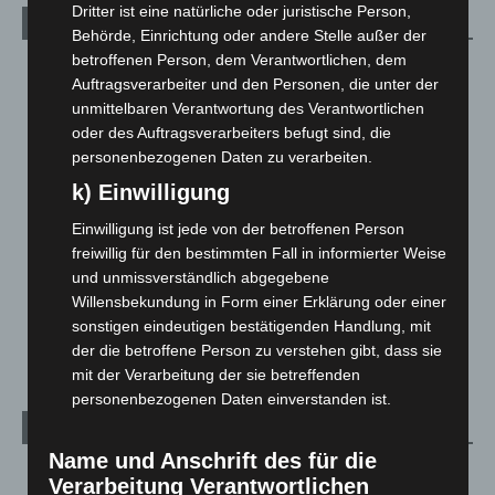
Dritter ist eine natürliche oder juristische Person,
Kategorien
Behörde, Einrichtung oder andere Stelle außer der
betroffenen Person, dem Verantwortlichen, dem
Blaulicht
2.798
Auftragsverarbeiter und den Personen, die unter der
Corona-News
712
unmittelbaren Verantwortung des Verantwortlichen
oder des Auftragsverarbeiters befugt sind, die
Hannover und Region
5.036
personenbezogenen Daten zu verarbeiten.
Langenhagen und Ortsteile
3.250
k) Einwilligung
Leserbriefe
1
Einwilligung ist jede von der betroffenen Person
Menschen
2
freiwillig für den bestimmten Fall in informierter Weise
Über uns
1
und unmissverständlich abgegebene
Willensbekundung in Form einer Erklärung oder einer
Veranstaltungen
1.887
sonstigen eindeutigen bestätigenden Handlung, mit
Welt
1.269
der die betroffene Person zu verstehen gibt, dass sie
mit der Verarbeitung der sie betreffenden
personenbezogenen Daten einverstanden ist.
Archiv
Name und Anschrift des für die
August 2026
(11)
Verarbeitung Verantwortlichen