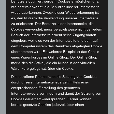
Januar 2024
(111)
Benutzers optimiert werden. Cookies ermöglichen uns,
wie bereits erwähnt, die Benutzer unserer Internetseite
Dezember 2023
(130)
wiederzuerkennen. Zweck dieser Wiedererkennung ist
November 2023
(130)
es, den Nutzern die Verwendung unserer Internetseite
Oktober 2023
(114)
zu erleichtern. Der Benutzer einer Internetseite, die
Cookies verwendet, muss beispielsweise nicht bei jedem
September 2023
(133)
Besuch der Internetseite erneut seine Zugangsdaten
August 2023
(134)
eingeben, weil dies von der Internetseite und dem auf
dem Computersystem des Benutzers abgelegten Cookie
Juli 2023
(118)
übernommen wird. Ein weiteres Beispiel ist das Cookie
Juni 2023
(142)
eines Warenkorbes im Online-Shop. Der Online-Shop
Mai 2023
(139)
merkt sich die Artikel, die ein Kunde in den virtuellen
Warenkorb gelegt hat, über ein Cookie.
April 2023
(155)
Die betroffene Person kann die Setzung von Cookies
März 2023
(174)
durch unsere Internetseite jederzeit mittels einer
Februar 2023
(154)
entsprechenden Einstellung des genutzten
Januar 2023
(140)
Internetbrowsers verhindern und damit der Setzung von
Cookies dauerhaft widersprechen. Ferner können
Dezember 2022
(130)
bereits gesetzte Cookies jederzeit über einen
November 2022
(167)
Internetbrowser oder andere Softwareprogramme