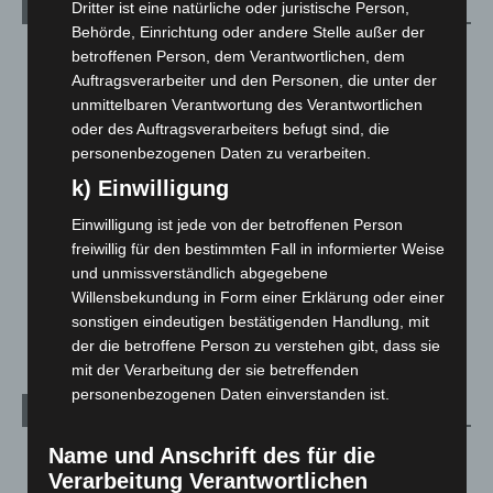
Dritter ist eine natürliche oder juristische Person,
Kategorien
Behörde, Einrichtung oder andere Stelle außer der
Blaulicht
2.799
betroffenen Person, dem Verantwortlichen, dem
Auftragsverarbeiter und den Personen, die unter der
Corona-News
712
unmittelbaren Verantwortung des Verantwortlichen
Hannover und Region
5.039
oder des Auftragsverarbeiters befugt sind, die
personenbezogenen Daten zu verarbeiten.
Langenhagen und Ortsteile
3.252
k) Einwilligung
Leserbriefe
1
Menschen
2
Einwilligung ist jede von der betroffenen Person
freiwillig für den bestimmten Fall in informierter Weise
Über uns
1
und unmissverständlich abgegebene
Veranstaltungen
1.888
Willensbekundung in Form einer Erklärung oder einer
Welt
1.271
sonstigen eindeutigen bestätigenden Handlung, mit
der die betroffene Person zu verstehen gibt, dass sie
mit der Verarbeitung der sie betreffenden
personenbezogenen Daten einverstanden ist.
Archiv
Name und Anschrift des für die
August 2026
(14)
Verarbeitung Verantwortlichen
Juli 2026
(73)