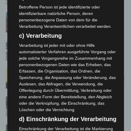
Jacques’ Wein-Depot Isernhagen
Betroffene Person ist jede identifizierte oder
identifizierbare natürliche Person, deren
A2: Zweite Turbobaustelle startet
personenbezogene Daten von dem für die
zwischen Hannover-West und
Verarbeitung Verantwortlichen verarbeitet werden.
Bothfeld
c) Verarbeitung
Niedersachsen: Feuerwehrkräfte
Verarbeitung ist jeder mit oder ohne Hilfe
kehren nach Waldbrandeinsatz aus
automatisierter Verfahren ausgeführte Vorgang oder
Spanien zurück
jede solche Vorgangsreihe im Zusammenhang mit
personenbezogenen Daten wie das Erheben, das
Erfassen, die Organisation, das Ordnen, die
Hannover: Erste Tigermücken-
Speicherung, die Anpassung oder Veränderung, das
Population in Niedersachsen entdeckt
Auslesen, das Abfragen, die Verwendung, die
Offenlegung durch Übermittlung, Verbreitung oder
eine andere Form der Bereitstellung, den Abgleich
Brand im „Haus der Begegnung“ in
oder die Verknüpfung, die Einschränkung, das
Neuwarmbüchen schnell eingedämmt
Löschen oder die Vernichtung.
d) Einschränkung der Verarbeitung
Region Hannover: 21 neue
Einschränkung der Verarbeitung ist die Markierung