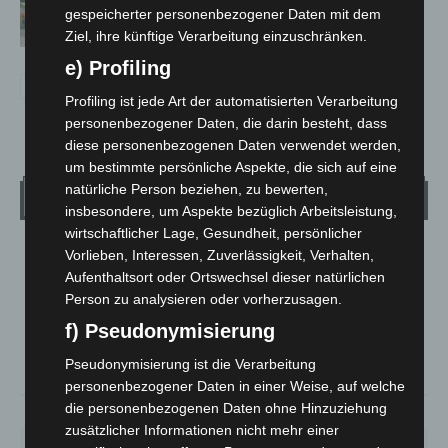
Notfallsanitäter starten beim Roten
gespeicherter personenbezogener Daten mit dem
Kreuz
Ziel, ihre künftige Verarbeitung einzuschränken.
e) Profiling
Profiling ist jede Art der automatisierten Verarbeitung
personenbezogener Daten, die darin besteht, dass
diese personenbezogenen Daten verwendet werden,
um bestimmte persönliche Aspekte, die sich auf eine
natürliche Person beziehen, zu bewerten,
Wetter
insbesondere, um Aspekte bezüglich Arbeitsleistung,
wirtschaftlicher Lage, Gesundheit, persönlicher
Vorlieben, Interessen, Zuverlässigkeit, Verhalten,
LANGENHAGEN
Aufenthaltsort oder Ortswechsel dieser natürlichen
Mäßig Bewölkt
Person zu analysieren oder vorherzusagen.
°
28.3
°
C
27.1
f) Pseudonymisierung
°
26.7
Pseudonymisierung ist die Verarbeitung
personenbezogener Daten in einer Weise, auf welche
die personenbezogenen Daten ohne Hinzuziehung
36%
1.8m/s
36%
zusätzlicher Informationen nicht mehr einer