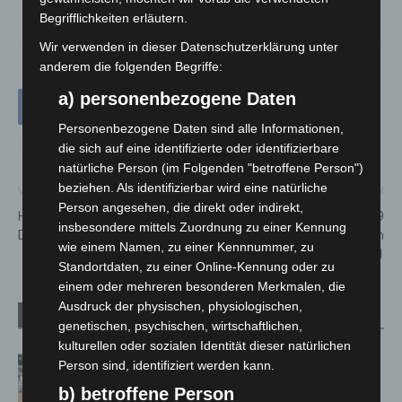
Begrifflichkeiten erläutern.
Wir verwenden in dieser Datenschutzerklärung unter
anderem die folgenden Begriffe:
a) personenbezogene Daten
Personenbezogene Daten sind alle Informationen,
die sich auf eine identifizierte oder identifizierbare
natürliche Person (im Folgenden "betroffene Person")
beziehen. Als identifizierbar wird eine natürliche
Vorheriger Artikel
Nächster Artikel
Person angesehen, die direkt oder indirekt,
Hannover-Vinnhorst:
Update zu den Covid-19
insbesondere mittels Zuordnung zu einer Kennung
Dachgeschoss in Flammen
Neuinfektionen in der Region
wie einem Namen, zu einer Kennnummer, zu
Hannover – vom 11.05.2021
Standortdaten, zu einer Online-Kennung oder zu
einem oder mehreren besonderen Merkmalen, die
Ausdruck der physischen, physiologischen,
Verwandte Artikel
Mehr vom Autor
genetischen, psychischen, wirtschaftlichen,
kulturellen oder sozialen Identität dieser natürlichen
Kunst trifft Weingenuss: Barbara-
Person sind, identifiziert werden kann.
Susann Mehring zeigt ihre Werke im
b) betroffene Person