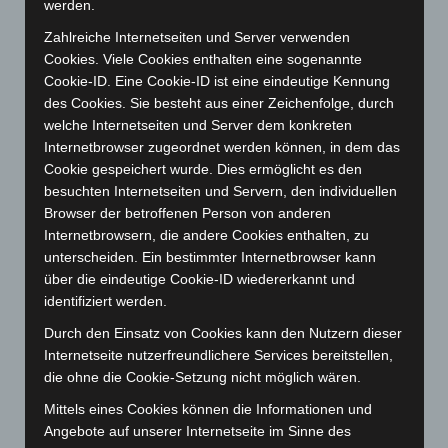
April 2025
(88)
werden.
März 2025
(111)
Zahlreiche Internetseiten und Server verwenden
Cookies. Viele Cookies enthalten eine sogenannte
Februar 2025
(96)
Cookie-ID. Eine Cookie-ID ist eine eindeutige Kennung
Januar 2025
(88)
des Cookies. Sie besteht aus einer Zeichenfolge, durch
Dezember 2024
(89)
welche Internetseiten und Server dem konkreten
Internetbrowser zugeordnet werden können, in dem das
November 2024
(94)
Cookie gespeichert wurde. Dies ermöglicht es den
Oktober 2024
(93)
besuchten Internetseiten und Servern, den individuellen
September 2024
(112)
Browser der betroffenen Person von anderen
Internetbrowsern, die andere Cookies enthalten, zu
August 2024
(107)
unterscheiden. Ein bestimmter Internetbrowser kann
Juli 2024
(89)
über die eindeutige Cookie-ID wiedererkannt und
Juni 2024
(107)
identifiziert werden.
Mai 2024
(149)
Durch den Einsatz von Cookies kann den Nutzern dieser
Internetseite nutzerfreundlichere Services bereitstellen,
April 2024
(102)
die ohne die Cookie-Setzung nicht möglich wären.
März 2024
(103)
Mittels eines Cookies können die Informationen und
Februar 2024
(103)
Angebote auf unserer Internetseite im Sinne des