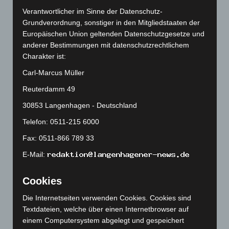
Verantwortlicher im Sinne der Datenschutz-
Juni 2026
(139)
Grundverordnung, sonstiger in den Mitgliedstaaten der
Mai 2026
(99)
Europäischen Union geltenden Datenschutzgesetze und
April 2026
(99)
anderer Bestimmungen mit datenschutzrechtlichem
Charakter ist:
März 2026
(115)
Carl-Marcus Müller
Februar 2026
(109)
Reuterdamm 49
Januar 2026
(122)
30853 Langenhagen - Deutschland
Dezember 2025
(103)
November 2025
(114)
Telefon: 0511-215 6000
Oktober 2025
(112)
Fax: 0511-866 789 33
September 2025
(93)
E-Mail:
August 2025
(90)
Cookies
Juli 2025
(90)
Die Internetseiten verwenden Cookies. Cookies sind
Juni 2025
(103)
Textdateien, welche über einen Internetbrowser auf
Mai 2025
(112)
einem Computersystem abgelegt und gespeichert