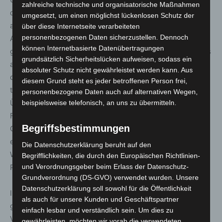
zahlreiche technische und organisatorische Maßnahmen
der Telefonnummer 0511 1668-5080 erreichbar.E-Mails
umgesetzt, um einen möglichst lückenlosen Schutz der
an fundbuero@uestra.de werden ebenfalls bearbeitet.
über diese Internetseite verarbeiteten
personenbezogenen Daten sicherzustellen. Dennoch
Alle sonstigen derzeit eingehenden Fundsachen werden
können Internetbasierte Datenübertragungen
gelagert und können nach Wiederöffnung des Fundbüros
grundsätzlich Sicherheitslücken aufweisen, sodass ein
abgeholt werden.Für Fundsachen in Fahrzeugen
absoluter Schutz nicht gewährleistet werden kann. Aus
der
regiobus
gilt: Fahrgäste stimmen sich bitte
diesem Grund steht es jeder betroffenen Person frei,
telefonisch mit den zuständigen Betriebshöfen ab. Eine
personenbezogene Daten auch auf alternativen Wegen,
Übersicht gibt es auf regiobus.de (Service/Fundsachen).
beispielsweise telefonisch, an uns zu übermitteln.
Fahrgäste werden gebeten, ihre verloren gegangenen
Begriffsbestimmungen
Gegenstände nicht direkt vor Ort abzuholen, um
entsprechende Kontakte zu vermeiden.
Die Datenschutzerklärung beruht auf den
Wertgegenstände, Bargeld, Ausweise o. Ä. können per
Begrifflichkeiten, die durch den Europäischen Richtlinien-
und Verordnungsgeber beim Erlass der Datenschutz-
Post zugeschickt werden.
Grundverordnung (DS-GVO) verwendet wurden. Unsere
Datenschutzerklärung soll sowohl für die Öffentlichkeit
Informationen zu allen Fahrplänen und Öffnungszeiten
als auch für unsere Kunden und Geschäftspartner
gibt es entweder bei den einzelnen
einfach lesbar und verständlich sein. Um dies zu
Verkehrsunternehmen oder auf
www.gvh.de.
gewährleisten, möchten wir vorab die verwendeten