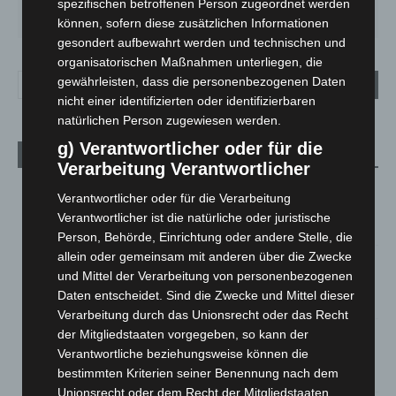
SO.
MO.
DI.
MI.
DO.
spezifischen betroffenen Person zugeordnet werden
33
°
27
°
24
°
27
°
31
°
können, sofern diese zusätzlichen Informationen
gesondert aufbewahrt werden und technischen und
organisatorischen Maßnahmen unterliegen, die
gewährleisten, dass die personenbezogenen Daten
nicht einer identifizierten oder identifizierbaren
natürlichen Person zugewiesen werden.
g) Verantwortlicher oder für die
Aktuelle Beiträge
Verarbeitung Verantwortlicher
Kunst trifft Weingenuss: Barbara-Susann Mehring zeigt ihre
Verantwortlicher oder für die Verarbeitung
Werke im Jacques’ Wein-Depot Isernhagen
Verantwortlicher ist die natürliche oder juristische
8. August 2026
Person, Behörde, Einrichtung oder andere Stelle, die
allein oder gemeinsam mit anderen über die Zwecke
A2: Zweite Turbobaustelle startet zwischen Hannover-West
und Mittel der Verarbeitung von personenbezogenen
und Bothfeld
Daten entscheidet. Sind die Zwecke und Mittel dieser
8. August 2026
Verarbeitung durch das Unionsrecht oder das Recht
der Mitgliedstaaten vorgegeben, so kann der
Niedersachsen: Feuerwehrkräfte kehren nach
Verantwortliche beziehungsweise können die
Waldbrandeinsatz aus Spanien zurück
bestimmten Kriterien seiner Benennung nach dem
7. August 2026
Unionsrecht oder dem Recht der Mitgliedstaaten