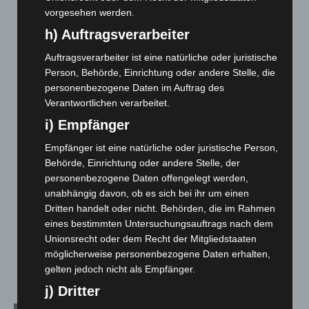
Hannover: Erste Tigermücken-Population in Niedersachsen
vorgesehen werden.
entdeckt
h) Auftragsverarbeiter
7. August 2026
Auftragsverarbeiter ist eine natürliche oder juristische
Brand im „Haus der Begegnung“ in Neuwarmbüchen schnell
Person, Behörde, Einrichtung oder andere Stelle, die
eingedämmt
personenbezogene Daten im Auftrag des
6. August 2026
Verantwortlichen verarbeitet.
i) Empfänger
Region Hannover: 21 neue Notfallsanitäter starten beim
Roten Kreuz
Empfänger ist eine natürliche oder juristische Person,
5. August 2026
Behörde, Einrichtung oder andere Stelle, der
personenbezogene Daten offengelegt werden,
Mann läuft mit Hockeyschläger über A7 – Polizei sucht
unabhängig davon, ob es sich bei ihr um einen
Zeugen
Dritten handelt oder nicht. Behörden, die im Rahmen
5. August 2026
eines bestimmten Untersuchungsauftrags nach dem
Unionsrecht oder dem Recht der Mitgliedstaaten
Celle: Mensch stirbt bei Bagger-Unfall auf Baustelle
möglicherweise personenbezogene Daten erhalten,
5. August 2026
gelten jedoch nicht als Empfänger.
j) Dritter