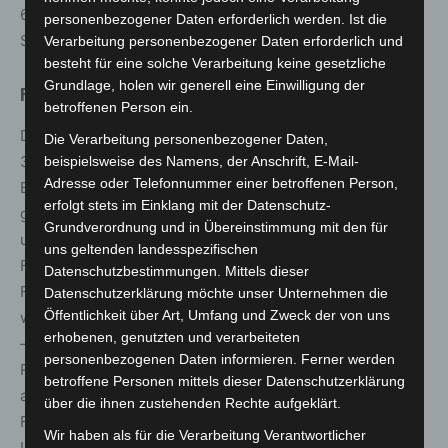
6:00 bis 23:00 Uhr, Samstag 6:00 bis 20:00 Uhr und
personenbezogener Daten erforderlich werden. Ist die
Sonntag 7:00 bis 20:00 Uhr).
Verarbeitung personenbezogener Daten erforderlich und
besteht für eine solche Verarbeitung keine gesetzliche
Grundlage, holen wir generell eine Einwilligung der
Fundbüros bleiben geschlossen
betroffenen Person ein.
Das ÜSTRA Fundbüro in der Nordmannpassage 6 in
Die Verarbeitung personenbezogener Daten,
30159 Hannover sowie die Fundbüros auf den fünf
beispielsweise des Namens, der Anschrift, E-Mail-
Adresse oder Telefonnummer einer betroffenen Person,
Betriebshöfen der regiobus bleiben ebenfalls
erfolgt stets im Einklang mit der Datenschutz-
geschlossen. Fundgegenstände aus den Stadtbahnen
Grundverordnung und in Übereinstimmung mit den für
und
ÜSTRA
Bussen können weiterhin über das Online-
uns geltenden landesspezifischen
Fundbüro über uestra.de eingesehen werden. Wenn
Datenschutzbestimmungen. Mittels dieser
Fundgegenstände eindeutig identifizierbar sein sollten –
Datenschutzerklärung möchte unser Unternehmen die
Öffentlichkeit über Art, Umfang und Zweck der von uns
wie zum Beispiel Personalausweise oder Führerscheine
erhobenen, genutzten und verarbeiteten
– werden die Besitzer benachrichtigt. Nach positiver
personenbezogenen Daten informieren. Ferner werden
Rückmeldung werden Ausweispapiere per Postversand
betroffene Personen mittels dieser Datenschutzerklärung
an den Eigentümer geschickt. Telefonisch ist das
über die ihnen zustehenden Rechte aufgeklärt.
Fundbüro montags bis freitags zwischen 10:00 bis 18:30
Wir haben als für die Verarbeitung Verantwortlicher
Uhr sowie samstags zwischen 10:00 bis 14:00 Uhr unter