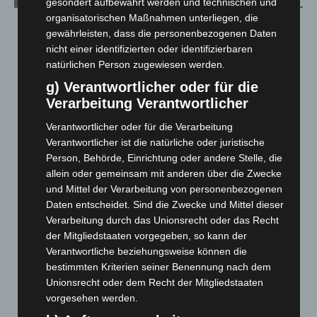
gesondert aufbewahrt werden und technischen und
organisatorischen Maßnahmen unterliegen, die
Brand im „Haus der Begegnung“ in Neuwarmbüchen schnell
gewährleisten, dass die personenbezogenen Daten
eingedämmt
nicht einer identifizierten oder identifizierbaren
6. August 2026
natürlichen Person zugewiesen werden.
Region Hannover: 21 neue Notfallsanitäter starten beim
g) Verantwortlicher oder für die
Roten Kreuz
Verarbeitung Verantwortlicher
5. August 2026
Verantwortlicher oder für die Verarbeitung
Mann läuft mit Hockeyschläger über A7 – Polizei sucht
Verantwortlicher ist die natürliche oder juristische
Zeugen
Person, Behörde, Einrichtung oder andere Stelle, die
5. August 2026
allein oder gemeinsam mit anderen über die Zwecke
und Mittel der Verarbeitung von personenbezogenen
Celle: Mensch stirbt bei Bagger-Unfall auf Baustelle
Daten entscheidet. Sind die Zwecke und Mittel dieser
5. August 2026
Verarbeitung durch das Unionsrecht oder das Recht
der Mitgliedstaaten vorgegeben, so kann der
Gasleitung bei McDonald’s-Umbau in Langenhagen
Verantwortliche beziehungsweise können die
beschädigt
bestimmten Kriterien seiner Benennung nach dem
5. August 2026
Unionsrecht oder dem Recht der Mitgliedstaaten
vorgesehen werden.
Anklage nach Abschaltung von „Archetyp Market“ erhoben