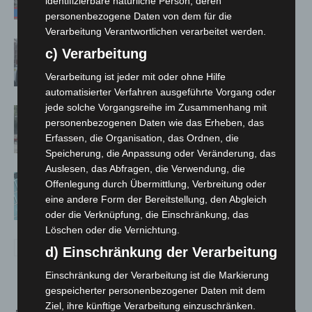
identifizierbare natürliche Person, deren
personenbezogene Daten von dem für die
Verarbeitung Verantwortlichen verarbeitet werden.
Celle: Mensch stirbt bei Bagger-Unfall
c) Verarbeitung
auf Baustelle
Verarbeitung ist jeder mit oder ohne Hilfe
automatisierter Verfahren ausgeführte Vorgang oder
jede solche Vorgangsreihe im Zusammenhang mit
Gasleitung bei McDonald’s-Umbau in
personenbezogenen Daten wie das Erheben, das
Langenhagen beschädigt
Erfassen, die Organisation, das Ordnen, die
Speicherung, die Anpassung oder Veränderung, das
Auslesen, das Abfragen, die Verwendung, die
Anklage nach Abschaltung von
Offenlegung durch Übermittlung, Verbreitung oder
„Archetyp Market“ erhoben
eine andere Form der Bereitstellung, den Abgleich
oder die Verknüpfung, die Einschränkung, das
Löschen oder die Vernichtung.
d) Einschränkung der Verarbeitung
Einschränkung der Verarbeitung ist die Markierung
gespeicherter personenbezogener Daten mit dem
Ziel, ihre künftige Verarbeitung einzuschränken.