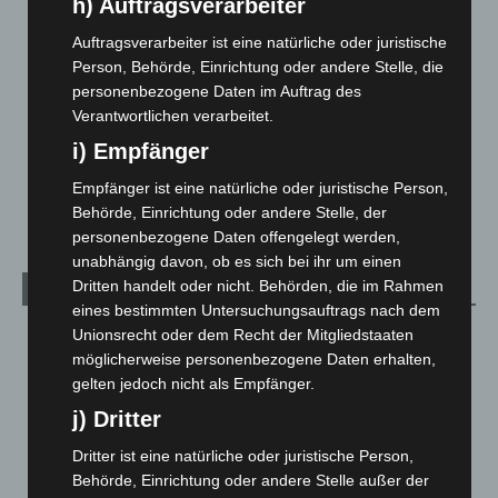
h) Auftragsverarbeiter
3. August 2026
Auftragsverarbeiter ist eine natürliche oder juristische
Hannover: Polizei stoppt 166 Trunkenheitsfahrten bei
Person, Behörde, Einrichtung oder andere Stelle, die
Großkontrolle
personenbezogene Daten im Auftrag des
2. August 2026
Verantwortlichen verarbeitet.
i) Empfänger
Hannover Klassik Open Air 2026: Französische Oper im
Maschpark
Empfänger ist eine natürliche oder juristische Person,
2. August 2026
Behörde, Einrichtung oder andere Stelle, der
personenbezogene Daten offengelegt werden,
unabhängig davon, ob es sich bei ihr um einen
Dritten handelt oder nicht. Behörden, die im Rahmen
Kategorien
eines bestimmten Untersuchungsauftrags nach dem
Unionsrecht oder dem Recht der Mitgliedstaaten
Blaulicht
2.798
möglicherweise personenbezogene Daten erhalten,
Corona-News
712
gelten jedoch nicht als Empfänger.
Hannover und Region
5.035
j) Dritter
Langenhagen und Ortsteile
3.249
Dritter ist eine natürliche oder juristische Person,
Leserbriefe
1
Behörde, Einrichtung oder andere Stelle außer der