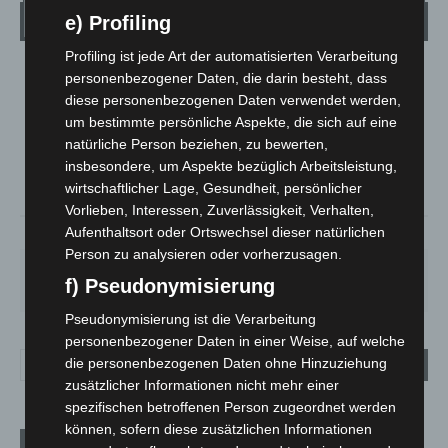
Wetter
e) Profiling
Profiling ist jede Art der automatisierten Verarbeitung
LANGENHAGEN
personenbezogener Daten, die darin besteht, dass
diese personenbezogenen Daten verwendet werden,
Mäßig Bewölkt
um bestimmte persönliche Aspekte, die sich auf eine
°
17.7
°
C
16.8
natürliche Person beziehen, zu bewerten,
insbesondere, um Aspekte bezüglich Arbeitsleistung,
°
16.7
wirtschaftlicher Lage, Gesundheit, persönlicher
Vorlieben, Interessen, Zuverlässigkeit, Verhalten,
Aufenthaltsort oder Ortswechsel dieser natürlichen
58%
2.2m/s
34%
Person zu analysieren oder vorherzusagen.
FR.
SA.
SO.
MO.
DI.
f) Pseudonymisierung
25
°
26
°
31
°
35
°
17
°
Pseudonymisierung ist die Verarbeitung
personenbezogener Daten in einer Weise, auf welche
die personenbezogenen Daten ohne Hinzuziehung
zusätzlicher Informationen nicht mehr einer
spezifischen betroffenen Person zugeordnet werden
können, sofern diese zusätzlichen Informationen
Aktuelle Beiträge