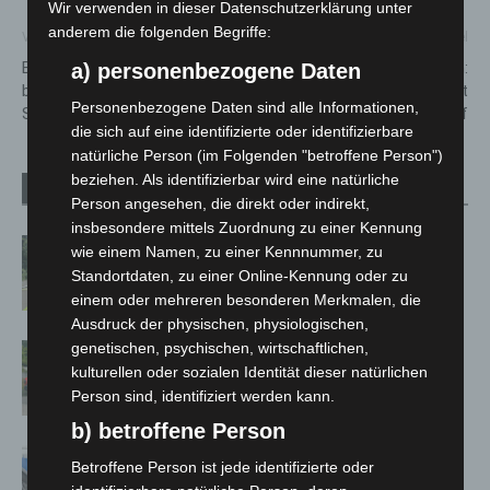
Wir verwenden in dieser Datenschutzerklärung unter
anderem die folgenden Begriffe:
Vorheriger Artikel
Nächster Artikel
Berggarten Hannover baut
Extremwetter in Langenhagen:
a) personenbezogene Daten
barrierefreie Wege zum neuen
Info-Spaziergang klärt vor Ort
Personenbezogene Daten sind alle Informationen,
Schauhaus
auf
die sich auf eine identifizierte oder identifizierbare
natürliche Person (im Folgenden "betroffene Person")
beziehen. Als identifizierbar wird eine natürliche
Verwandte Artikel
Mehr vom Autor
Person angesehen, die direkt oder indirekt,
insbesondere mittels Zuordnung zu einer Kennung
Brand im „Haus der Begegnung“ in
wie einem Namen, zu einer Kennnummer, zu
Neuwarmbüchen schnell eingedämmt
Standortdaten, zu einer Online-Kennung oder zu
einem oder mehreren besonderen Merkmalen, die
Ausdruck der physischen, physiologischen,
genetischen, psychischen, wirtschaftlichen,
Region Hannover: 21 neue
kulturellen oder sozialen Identität dieser natürlichen
Notfallsanitäter starten beim Roten
Person sind, identifiziert werden kann.
Kreuz
b) betroffene Person
Mann läuft mit Hockeyschläger über
Betroffene Person ist jede identifizierte oder
A7 – Polizei sucht Zeugen