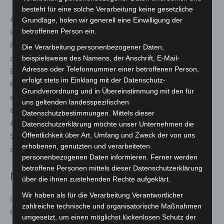
besteht für eine solche Verarbeitung keine gesetzliche
Auch die Polizei sieht Handlungsbedarf. Dr. Stefanie
Grundlage, holen wir generell eine Einwilligung der
betroffenen Person ein.
Hinz, Landespolizeipräsidentin und Vorsitzende des
ProPK, erklärt: „Cyberkriminalität ist längst in der Mitte
Die Verarbeitung personenbezogener Daten,
der Gesellschaft angekommen – sei es durch gefälschte
beispielsweise des Namens, der Anschrift, E-Mail-
Adresse oder Telefonnummer einer betroffenen Person,
E-Mails oder Betrug beim Einkauf im Internet. Um den
erfolgt stets im Einklang mit der Datenschutz-
Methoden der Täterinnen und Täter den Boden zu
Grundverordnung und in Übereinstimmung mit den für
entziehen, macht die Polizei deren Vorgehensweisen
uns geltenden landesspezifischen
transparent. Das Zusammenspiel aus Prävention,
Datenschutzbestimmungen. Mittels dieser
Aufklärung und entschlossenem Vorgehen der
Datenschutzerklärung möchte unser Unternehmen die
Öffentlichkeit über Art, Umfang und Zweck der von uns
Strafverfolgungsbehörden trägt entscheidend dazu bei,
erhobenen, genutzten und verarbeiteten
den digitalen Raum sicherer zu machen.“
personenbezogenen Daten informieren. Ferner werden
betroffene Personen mittels dieser Datenschutzerklärung
Neue Hilfsangebote für den Ernstfall
über die ihnen zustehenden Rechte aufgeklärt.
Wir haben als für die Verarbeitung Verantwortlicher
Im Rahmen ihrer Zusammenarbeit erweitern BSI und
zahlreiche technische und organisatorische Maßnahmen
ProPK ihr Unterstützungsangebot. Ergänzend zu den
umgesetzt, um einen möglichst lückenlosen Schutz der