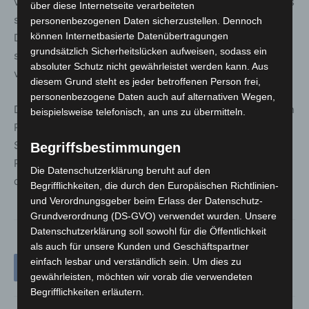
vollständigen Ergebnissen des Cybersicherheitsmonitors
über diese Internetseite verarbeiteten
stehen nun auch zwei neue Checklisten zur Verfügung.
personenbezogenen Daten sicherzustellen. Dennoch
können Internetbasierte Datenübertragungen
Diese sollen Betroffenen bei Betrug im Onlinehandel
grundsätzlich Sicherheitslücken aufweisen, sodass ein
sowie bei Identitätsdiebstahl eine schnelle und
absoluter Schutz nicht gewährleistet werden kann. Aus
verständliche Orientierung bieten.
diesem Grund steht es jeder betroffenen Person frei,
personenbezogene Daten auch auf alternativen Wegen,
Die Ergebnisse zeigen, dass Cyberkriminalität längst kein
beispielsweise telefonisch, an uns zu übermitteln.
Randphänomen mehr ist. Angesichts der hohen
Schadenszahlen wird deutlich, wie wichtig verständliche
Begriffsbestimmungen
Präventionsangebote und ein bewussterer Umgang mit
Die Datenschutzerklärung beruht auf den
digitalen Risiken für den Alltag der Bevölkerung sind.
Begrifflichkeiten, die durch den Europäischen Richtlinien-
und Verordnungsgeber beim Erlass der Datenschutz-
Grundverordnung (DS-GVO) verwendet wurden. Unsere
Datenschutzerklärung soll sowohl für die Öffentlichkeit
als auch für unsere Kunden und Geschäftspartner
einfach lesbar und verständlich sein. Um dies zu
gewährleisten, möchten wir vorab die verwendeten
Begrifflichkeiten erläutern.