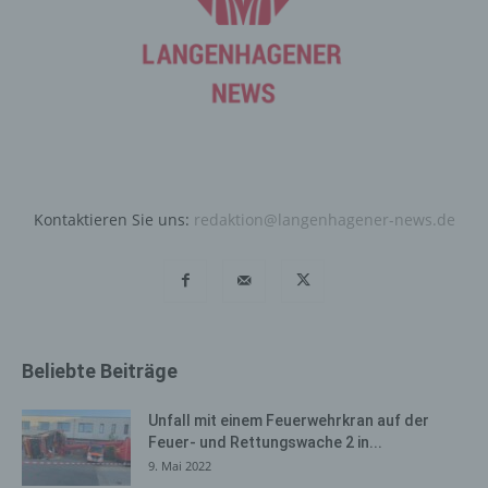
um letztlich ein optimales Schutzniveau für die von uns
verarbeiteten personenbezogenen Daten
sicherzustellen. Die anonymen Daten der Server-Logfiles
werden getrennt von allen durch eine betroffene Person
angegebenen personenbezogenen Daten gespeichert.
Registrierung auf unserer
Internetseite
Kontaktieren Sie uns:
redaktion@langenhagener-news.de
Die betroffene Person hat die Möglichkeit, sich auf der
Internetseite des für die Verarbeitung Verantwortlichen
unter Angabe von personenbezogenen Daten zu
registrieren. Welche personenbezogenen Daten dabei
an den für die Verarbeitung Verantwortlichen übermittelt
werden, ergibt sich aus der jeweiligen Eingabemaske,
Beliebte Beiträge
die für die Registrierung verwendet wird. Die von der
betroffenen Person eingegebenen personenbezogenen
Unfall mit einem Feuerwehrkran auf der
Daten werden ausschließlich für die interne Verwendung
Feuer- und Rettungswache 2 in...
bei dem für die Verarbeitung Verantwortlichen und für
9. Mai 2022
eigene Zwecke erhoben und gespeichert. Der für die