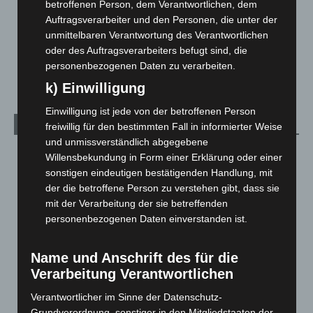
Menschen
2
betroffenen Person, dem Verantwortlichen, dem
Auftragsverarbeiter und den Personen, die unter der
Über uns
1
unmittelbaren Verantwortung des Verantwortlichen
Veranstaltungen
1.887
oder des Auftragsverarbeiters befugt sind, die
Welt
1.269
personenbezogenen Daten zu verarbeiten.
k) Einwilligung
Einwilligung ist jede von der betroffenen Person
Archiv
freiwillig für den bestimmten Fall in informierter Weise
und unmissverständlich abgegebene
August 2026
(10)
Willensbekundung in Form einer Erklärung oder einer
sonstigen eindeutigen bestätigenden Handlung, mit
Juli 2026
(73)
der die betroffene Person zu verstehen gibt, dass sie
Juni 2026
(139)
mit der Verarbeitung der sie betreffenden
Mai 2026
(99)
personenbezogenen Daten einverstanden ist.
April 2026
(99)
Name und Anschrift des für die
März 2026
(115)
Verarbeitung Verantwortlichen
Februar 2026
(109)
Verantwortlicher im Sinne der Datenschutz-
Januar 2026
(122)
Grundverordnung, sonstiger in den Mitgliedstaaten der