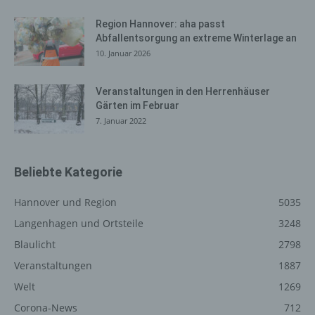
Verarbeitung Verantwortliche kann die Weitergabe an
einen oder mehrere Auftragsverarbeiter, beispielsweise
Region Hannover: aha passt
Abfallentsorgung an extreme Winterlage an
einen Paketdienstleister, veranlassen, der die
10. Januar 2026
personenbezogenen Daten ebenfalls ausschließlich für
eine interne Verwendung, die dem für die Verarbeitung
Verantwortlichen zuzurechnen ist, nutzt.
Veranstaltungen in den Herrenhäuser
Gärten im Februar
Durch eine Registrierung auf der Internetseite des für die
7. Januar 2022
Verarbeitung Verantwortlichen wird ferner die vom
Internet-Service-Provider (ISP) der betroffenen Person
vergebene IP-Adresse, das Datum sowie die Uhrzeit der
Registrierung gespeichert. Die Speicherung dieser Daten
Beliebte Kategorie
erfolgt vor dem Hintergrund, dass nur so der Missbrauch
unserer Dienste verhindert werden kann, und diese
Hannover und Region
5035
Daten im Bedarfsfall ermöglichen, begangene Straftaten
Langenhagen und Ortsteile
3248
aufzuklären. Insofern ist die Speicherung dieser Daten
Blaulicht
2798
zur Absicherung des für die Verarbeitung
Verantwortlichen erforderlich. Eine Weitergabe dieser
Veranstaltungen
1887
Daten an Dritte erfolgt grundsätzlich nicht, sofern keine
Welt
1269
gesetzliche Pflicht zur Weitergabe besteht oder die
Corona-News
712
Weitergabe der Strafverfolgung dient.