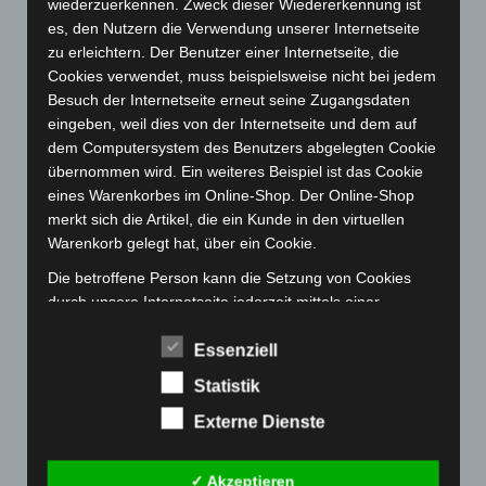
wiederzuerkennen. Zweck dieser Wiedererkennung ist
Juni 2023
(142)
es, den Nutzern die Verwendung unserer Internetseite
Mai 2023
(139)
zu erleichtern. Der Benutzer einer Internetseite, die
Cookies verwendet, muss beispielsweise nicht bei jedem
April 2023
(155)
Besuch der Internetseite erneut seine Zugangsdaten
März 2023
(174)
eingeben, weil dies von der Internetseite und dem auf
Februar 2023
(154)
dem Computersystem des Benutzers abgelegten Cookie
übernommen wird. Ein weiteres Beispiel ist das Cookie
Januar 2023
(140)
eines Warenkorbes im Online-Shop. Der Online-Shop
Dezember 2022
(130)
merkt sich die Artikel, die ein Kunde in den virtuellen
Warenkorb gelegt hat, über ein Cookie.
November 2022
(167)
Oktober 2022
(166)
Die betroffene Person kann die Setzung von Cookies
durch unsere Internetseite jederzeit mittels einer
September 2022
(205)
entsprechenden Einstellung des genutzten
August 2022
(166)
Essenziell
Internetbrowsers verhindern und damit der Setzung von
Cookies dauerhaft widersprechen. Ferner können
Juli 2022
(133)
Statistik
bereits gesetzte Cookies jederzeit über einen
Juni 2022
(167)
Externe Dienste
Internetbrowser oder andere Softwareprogramme
Mai 2022
(177)
gelöscht werden. Dies ist in allen gängigen
Internetbrowsern möglich. Deaktiviert die betroffene
April 2022
(198)
✓ Akzeptieren