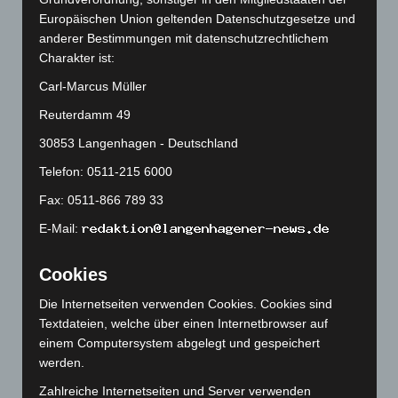
Dezember 2025
(103)
Europäischen Union geltenden Datenschutzgesetze und
November 2025
(114)
anderer Bestimmungen mit datenschutzrechtlichem
Charakter ist:
Oktober 2025
(112)
Carl-Marcus Müller
September 2025
(93)
Reuterdamm 49
August 2025
(90)
30853 Langenhagen - Deutschland
Juli 2025
(90)
Juni 2025
(103)
Telefon: 0511-215 6000
Mai 2025
(112)
Fax: 0511-866 789 33
April 2025
(88)
E-Mail:
März 2025
(111)
Cookies
Februar 2025
(96)
Januar 2025
(88)
Die Internetseiten verwenden Cookies. Cookies sind
Textdateien, welche über einen Internetbrowser auf
Dezember 2024
(89)
einem Computersystem abgelegt und gespeichert
November 2024
(94)
werden.
Oktober 2024
(93)
Zahlreiche Internetseiten und Server verwenden