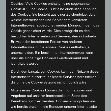
September 2024
(112)
Cookies. Viele Cookies enthalten eine sogenannte
Cookie-ID. Eine Cookie-ID ist eine eindeutige Kennung
August 2024
(107)
des Cookies. Sie besteht aus einer Zeichenfolge, durch
Juli 2024
(89)
welche Internetseiten und Server dem konkreten
Internetbrowser zugeordnet werden können, in dem das
Juni 2024
(107)
Cookie gespeichert wurde. Dies ermöglicht es den
Mai 2024
(149)
besuchten Internetseiten und Servern, den individuellen
April 2024
(102)
Browser der betroffenen Person von anderen
Internetbrowsern, die andere Cookies enthalten, zu
März 2024
(103)
unterscheiden. Ein bestimmter Internetbrowser kann
Februar 2024
(103)
über die eindeutige Cookie-ID wiedererkannt und
Januar 2024
(111)
identifiziert werden.
Dezember 2023
(130)
Durch den Einsatz von Cookies kann den Nutzern dieser
Internetseite nutzerfreundlichere Services bereitstellen,
November 2023
(130)
die ohne die Cookie-Setzung nicht möglich wären.
Oktober 2023
(114)
Mittels eines Cookies können die Informationen und
September 2023
(133)
Angebote auf unserer Internetseite im Sinne des
August 2023
(134)
Benutzers optimiert werden. Cookies ermöglichen uns,
wie bereits erwähnt, die Benutzer unserer Internetseite
Juli 2023
(118)