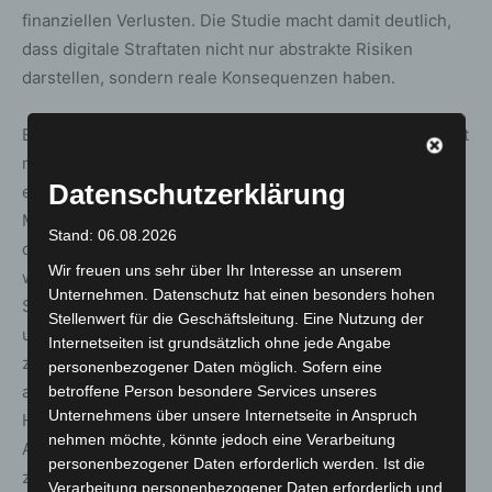
finanziellen Verlusten. Die Studie macht damit deutlich,
dass digitale Straftaten nicht nur abstrakte Risiken
darstellen, sondern reale Konsequenzen haben.
BSI-Präsidentin Claudia Plattner betont: „Cybersicherheit
muss im Alltag von Verbraucherinnen und Verbrauchern
Datenschutzerklärung
einfacher, präsenter und verständlicher werden. Viele
Menschen wollen sich sicher online bewegen, brauchen
Stand: 06.08.2026
dafür aber niedrigschwellige Informationen. Diese liefern
Wir freuen uns sehr über Ihr Interesse an unserem
wir – etwa indem wir Anleitungen für
Unternehmen. Datenschutz hat einen besonders hohen
Sicherheitsmaßnahmen im digitalen Alltag bereitstellen
Stellenwert für die Geschäftsleitung. Eine Nutzung der
und Lehrkräfte befähigen, das Thema in ihren Unterricht
Internetseiten ist grundsätzlich ohne jede Angabe
zu holen. Zugleich dürfen wir die Verantwortung nicht
personenbezogener Daten möglich. Sofern eine
allein bei den Nutzerinnen und Nutzern abladen:
betroffene Person besondere Services unseres
Unternehmens über unsere Internetseite in Anspruch
Hersteller und Anbieter digitaler Geräte und
nehmen möchte, könnte jedoch eine Verarbeitung
Anwendungen müssen sichere Produkte und Dienste
personenbezogener Daten erforderlich werden. Ist die
zum Standard machen.“
Verarbeitung personenbezogener Daten erforderlich und