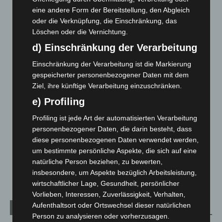
eine andere Form der Bereitstellung, den Abgleich
7. August 2026
oder die Verknüpfung, die Einschränkung, das
Brand im „Haus der Begegnung“ in Neuwarmbüchen schnell
Löschen oder die Vernichtung.
eingedämmt
d) Einschränkung der Verarbeitung
6. August 2026
Einschränkung der Verarbeitung ist die Markierung
Region Hannover: 21 neue Notfallsanitäter starten beim
gespeicherter personenbezogener Daten mit dem
Roten Kreuz
Ziel, ihre künftige Verarbeitung einzuschränken.
5. August 2026
e) Profiling
Mann läuft mit Hockeyschläger über A7 – Polizei sucht
Profiling ist jede Art der automatisierten Verarbeitung
Zeugen
personenbezogener Daten, die darin besteht, dass
5. August 2026
diese personenbezogenen Daten verwendet werden,
um bestimmte persönliche Aspekte, die sich auf eine
Celle: Mensch stirbt bei Bagger-Unfall auf Baustelle
natürliche Person beziehen, zu bewerten,
5. August 2026
insbesondere, um Aspekte bezüglich Arbeitsleistung,
wirtschaftlicher Lage, Gesundheit, persönlicher
Vorlieben, Interessen, Zuverlässigkeit, Verhalten,
Aufenthaltsort oder Ortswechsel dieser natürlichen
Kategorien
Person zu analysieren oder vorherzusagen.