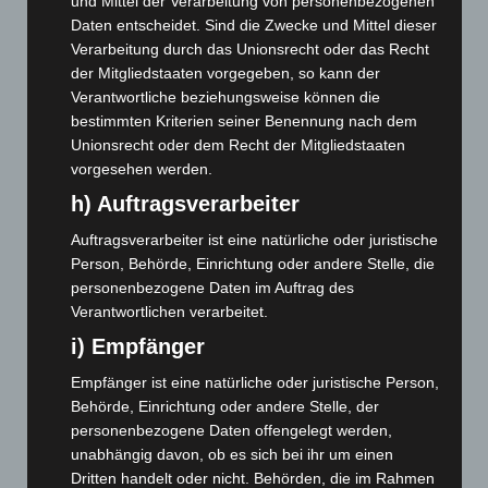
und Mittel der Verarbeitung von personenbezogenen
Mai 2026
(99)
Daten entscheidet. Sind die Zwecke und Mittel dieser
Verarbeitung durch das Unionsrecht oder das Recht
April 2026
(99)
der Mitgliedstaaten vorgegeben, so kann der
März 2026
(115)
Verantwortliche beziehungsweise können die
Februar 2026
(109)
bestimmten Kriterien seiner Benennung nach dem
Unionsrecht oder dem Recht der Mitgliedstaaten
Januar 2026
(122)
vorgesehen werden.
Dezember 2025
(103)
h) Auftragsverarbeiter
November 2025
(114)
Auftragsverarbeiter ist eine natürliche oder juristische
Oktober 2025
(112)
Person, Behörde, Einrichtung oder andere Stelle, die
September 2025
(93)
personenbezogene Daten im Auftrag des
Verantwortlichen verarbeitet.
August 2025
(90)
i) Empfänger
Juli 2025
(90)
Juni 2025
(103)
Empfänger ist eine natürliche oder juristische Person,
Behörde, Einrichtung oder andere Stelle, der
Mai 2025
(112)
personenbezogene Daten offengelegt werden,
April 2025
(88)
unabhängig davon, ob es sich bei ihr um einen
Dritten handelt oder nicht. Behörden, die im Rahmen
März 2025
(111)