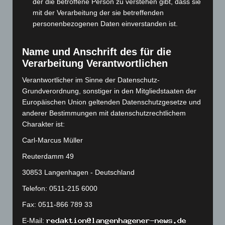
der die betroffene Person zu verstehen gibt, dass sie
November 2023
(130)
mit der Verarbeitung der sie betreffenden
personenbezogenen Daten einverstanden ist.
Oktober 2023
(114)
September 2023
(133)
Name und Anschrift des für die
August 2023
(134)
Verarbeitung Verantwortlichen
Juli 2023
(118)
Verantwortlicher im Sinne der Datenschutz-
Juni 2023
(142)
Grundverordnung, sonstiger in den Mitgliedstaaten der
Europäischen Union geltenden Datenschutzgesetze und
Mai 2023
(139)
anderer Bestimmungen mit datenschutzrechtlichem
April 2023
(155)
Charakter ist:
März 2023
(174)
Carl-Marcus Müller
Februar 2023
(154)
Reuterdamm 49
Januar 2023
(140)
30853 Langenhagen - Deutschland
Dezember 2022
(130)
Telefon: 0511-215 6000
November 2022
(167)
Fax: 0511-866 789 33
Oktober 2022
(166)
E-Mail:
September 2022
(205)