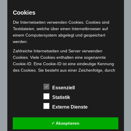
August 2022
(166)
Cookies
Juli 2022
(133)
Die Internetseiten verwenden Cookies. Cookies sind
Juni 2022
(167)
Textdateien, welche über einen Internetbrowser auf
Mai 2022
(177)
einem Computersystem abgelegt und gespeichert
werden.
April 2022
(198)
Zahlreiche Internetseiten und Server verwenden
März 2022
(221)
Cookies. Viele Cookies enthalten eine sogenannte
Februar 2022
(189)
Cookie-ID. Eine Cookie-ID ist eine eindeutige Kennung
Januar 2022
(190)
des Cookies. Sie besteht aus einer Zeichenfolge, durch
welche Internetseiten und Server dem konkreten
Dezember 2021
(204)
Internetbrowser zugeordnet werden können, in dem das
November 2021
(215)
Essenziell
Cookie gespeichert wurde. Dies ermöglicht es den
Oktober 2021
(171)
besuchten Internetseiten und Servern, den individuellen
Statistik
Browser der betroffenen Person von anderen
September 2021
(180)
Externe Dienste
Internetbrowsern, die andere Cookies enthalten, zu
August 2021
(154)
unterscheiden. Ein bestimmter Internetbrowser kann
über die eindeutige Cookie-ID wiedererkannt und
Juli 2021
(213)
✓ Akzeptieren
identifiziert werden.