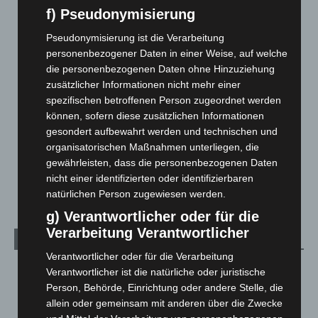
Blaulicht
2.799
f) Pseudonymisierung
Corona-News
712
Pseudonymisierung ist die Verarbeitung
Hannover und Region
5.039
personenbezogener Daten in einer Weise, auf welche
die personenbezogenen Daten ohne Hinzuziehung
Langenhagen und Ortsteile
3.252
zusätzlicher Informationen nicht mehr einer
Leserbriefe
1
spezifischen betroffenen Person zugeordnet werden
Menschen
2
können, sofern diese zusätzlichen Informationen
gesondert aufbewahrt werden und technischen und
Über uns
1
organisatorischen Maßnahmen unterliegen, die
Veranstaltungen
1.888
gewährleisten, dass die personenbezogenen Daten
nicht einer identifizierten oder identifizierbaren
Welt
1.271
natürlichen Person zugewiesen werden.
g) Verantwortlicher oder für die
Verarbeitung Verantwortlicher
Archiv
Verantwortlicher oder für die Verarbeitung
August 2026
(14)
Verantwortlicher ist die natürliche oder juristische
Person, Behörde, Einrichtung oder andere Stelle, die
Juli 2026
(73)
allein oder gemeinsam mit anderen über die Zwecke
Juni 2026
(139)