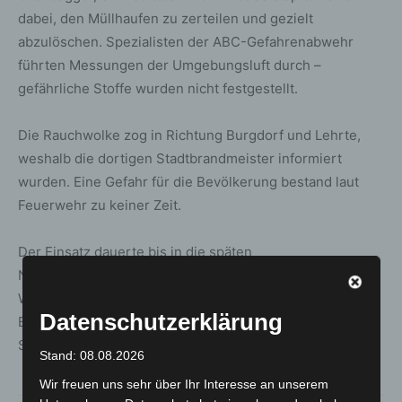
dabei, den Müllhaufen zu zerteilen und gezielt
abzulöschen. Spezialisten der ABC-Gefahrenabwehr
führten Messungen der Umgebungsluft durch –
gefährliche Stoffe wurden nicht festgestellt.
Die Rauchwolke zog in Richtung Burgdorf und Lehrte,
weshalb die dortigen Stadtbrandmeister informiert
wurden. Eine Gefahr für die Bevölkerung bestand laut
Feuerwehr zu keiner Zeit.
Der Einsatz dauerte bis in die späten
Nachmittagsstunden. Die Mülldeponie bleibt bis auf
Weiteres für den regulären Betrieb geschlossen. Die
Datenschutzerklärung
Brandursache sowie die Höhe des entstandenen
Schadens sind noch unklar.
Stand: 08.08.2026
Wir freuen uns sehr über Ihr Interesse an unserem