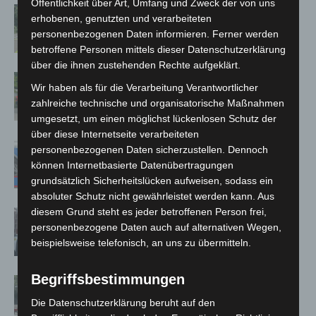
Öffentlichkeit über Art, Umfang und Zweck der von uns
Brand im „Haus der Begegnung“ in
erhobenen, genutzten und verarbeiteten
Neuwarmbüchen schnell eingedämmt
personenbezogenen Daten informieren. Ferner werden
betroffene Personen mittels dieser Datenschutzerklärung
über die ihnen zustehenden Rechte aufgeklärt.
Region Hannover: 21 neue
Wir haben als für die Verarbeitung Verantwortlicher
Notfallsanitäter starten beim Roten
zahlreiche technische und organisatorische Maßnahmen
Kreuz
umgesetzt, um einen möglichst lückenlosen Schutz der
über diese Internetseite verarbeiteten
Mann läuft mit Hockeyschläger über
personenbezogenen Daten sicherzustellen. Dennoch
A7 – Polizei sucht Zeugen
können Internetbasierte Datenübertragungen
grundsätzlich Sicherheitslücken aufweisen, sodass ein
absoluter Schutz nicht gewährleistet werden kann. Aus
diesem Grund steht es jeder betroffenen Person frei,
Celle: Mensch stirbt bei Bagger-Unfall
personenbezogene Daten auch auf alternativen Wegen,
auf Baustelle
beispielsweise telefonisch, an uns zu übermitteln.
Begriffsbestimmungen
Gasleitung bei McDonald’s-Umbau in
Langenhagen beschädigt
Die Datenschutzerklärung beruht auf den