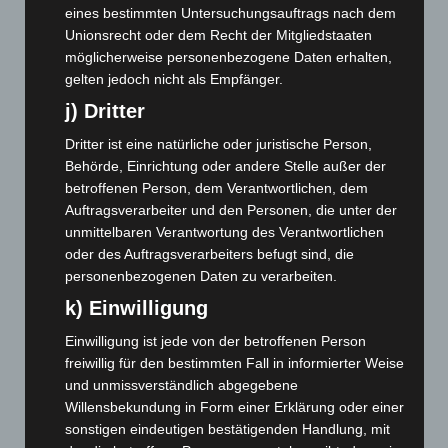
eines bestimmten Untersuchungsauftrags nach dem
Februar 2025
(96)
Unionsrecht oder dem Recht der Mitgliedstaaten
Januar 2025
(88)
möglicherweise personenbezogene Daten erhalten,
gelten jedoch nicht als Empfänger.
Dezember 2024
(89)
j) Dritter
November 2024
(94)
Oktober 2024
(93)
Dritter ist eine natürliche oder juristische Person,
Behörde, Einrichtung oder andere Stelle außer der
September 2024
(112)
betroffenen Person, dem Verantwortlichen, dem
August 2024
(107)
Auftragsverarbeiter und den Personen, die unter der
unmittelbaren Verantwortung des Verantwortlichen
Juli 2024
(89)
oder des Auftragsverarbeiters befugt sind, die
Juni 2024
(107)
personenbezogenen Daten zu verarbeiten.
Mai 2024
(149)
k) Einwilligung
April 2024
(102)
Einwilligung ist jede von der betroffenen Person
März 2024
(103)
freiwillig für den bestimmten Fall in informierter Weise
Februar 2024
(103)
und unmissverständlich abgegebene
Willensbekundung in Form einer Erklärung oder einer
Januar 2024
(111)
sonstigen eindeutigen bestätigenden Handlung, mit
Dezember 2023
(130)