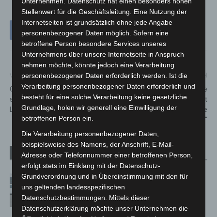
Unternehmen. Datenschutz hat einen besonders hohen
Stellenwert für die Geschäftsleitung. Eine Nutzung der
Internetseiten ist grundsätzlich ohne jede Angabe
personenbezogener Daten möglich. Sofern eine
betroffene Person besondere Services unseres
Unternehmens über unsere Internetseite in Anspruch
nehmen möchte, könnte jedoch eine Verarbeitung
personenbezogener Daten erforderlich werden. Ist die
Vorheriger Artikel
Nächster Artikel
Verarbeitung personenbezogener Daten erforderlich und
Gießwasser auf den
NOTRUF: Bundesweite
besteht für eine solche Verarbeitung keine gesetzliche
städtischen Friedhöfen in
Optimierung der Polizeiarbeit
Grundlage, holen wir generell eine Einwilligung der
Langenhagen wieder in Betrieb
durch „Advanced Mobile
betroffenen Person ein.
Location“
Die Verarbeitung personenbezogener Daten,
beispielsweise des Namens, der Anschrift, E-Mail-
Verwandte Artikel
Mehr vom Autor
Adresse oder Telefonnummer einer betroffenen Person,
erfolgt stets im Einklang mit der Datenschutz-
Grundverordnung und in Übereinstimmung mit den für
Niedersachsen: Feuerwehrkräfte
uns geltenden landesspezifischen
kehren nach Waldbrandeinsatz aus
Datenschutzbestimmungen. Mittels dieser
Spanien zurück
Datenschutzerklärung möchte unser Unternehmen die