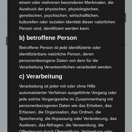
einem oder mehreren besonderen Merkmalen, die
Ausdruck der physischen, physiologischen,
genetischen, psychischen, wirtschaftlichen,
kulturellen oder sozialen Identität dieser natürlichen
Person sind, identifiziert werden kann.
b) betroffene Person
Aktuelle Beiträge
Betroffene Person ist jede identifizierte oder
Kunst trifft Weingenuss: Barbara-Susann Mehring zeigt ihre
identifizierbare natürliche Person, deren
Werke im Jacques’ Wein-Depot Isernhagen
personenbezogene Daten von dem für die
8. August 2026
Verarbeitung Verantwortlichen verarbeitet werden.
c) Verarbeitung
A2: Zweite Turbobaustelle startet zwischen Hannover-West
und Bothfeld
Verarbeitung ist jeder mit oder ohne Hilfe
8. August 2026
automatisierter Verfahren ausgeführte Vorgang oder
jede solche Vorgangsreihe im Zusammenhang mit
Niedersachsen: Feuerwehrkräfte kehren nach
personenbezogenen Daten wie das Erheben, das
Waldbrandeinsatz aus Spanien zurück
Erfassen, die Organisation, das Ordnen, die
7. August 2026
Speicherung, die Anpassung oder Veränderung, das
Auslesen, das Abfragen, die Verwendung, die
Hannover: Erste Tigermücken-Population in Niedersachsen
Offenlegung durch Übermittlung, Verbreitung oder
entdeckt