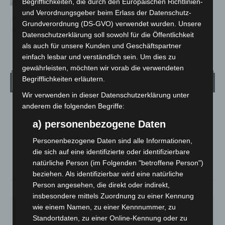
Begrifflichkeiten, die durch den Europäischen Richtlinien-
und Verordnungsgeber beim Erlass der Datenschutz-
Grundverordnung (DS-GVO) verwendet wurden. Unsere
Datenschutzerklärung soll sowohl für die Öffentlichkeit
als auch für unsere Kunden und Geschäftspartner
einfach lesbar und verständlich sein. Um dies zu
gewährleisten, möchten wir vorab die verwendeten
Begrifflichkeiten erläutern.
Wetter
Wir verwenden in dieser Datenschutzerklärung unter
anderem die folgenden Begriffe:
LANGENHAGEN
a) personenbezogene Daten
Klarer Himmel
°
24.4
Personenbezogene Daten sind alle Informationen,
°
C
22
die sich auf eine identifizierte oder identifizierbare
°
21.6
natürliche Person (im Folgenden "betroffene Person")
beziehen. Als identifizierbar wird eine natürliche
Person angesehen, die direkt oder indirekt,
51%
2.2m/s
5%
insbesondere mittels Zuordnung zu einer Kennung
wie einem Namen, zu einer Kennnummer, zu
SA.
SO.
MO.
DI.
MI.
27
°
34
°
28
°
22
°
26
°
Standortdaten, zu einer Online-Kennung oder zu