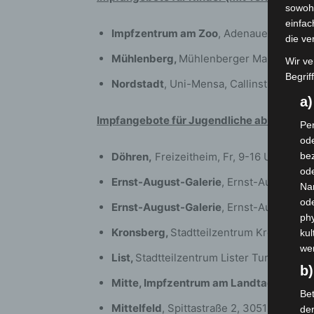
sowohl
einfac
Impfzentrum am Zoo
, Adenauerallee 1,
die ve
Mühlenberg,
Mühlenberger Markt 1, Stad
Wir ve
Begrif
Nordstadt
, Uni-Mensa, Callinstraße 23,
a
Impfangebote für Jugendliche ab 12 Jahr
Per
ode
Döhren,
Freizeitheim, Fr, 9-16 Uhr, An d
bez
ode
Ernst-August-Galerie
, Ernst-August-Pla
Na
od
Ernst-August-Galerie
, Ernst-August-Pla
phy
Kronsberg,
Stadtteilzentrum KroKus, Thi
kul
we
List,
Stadtteilzentrum Lister Turm, Do 1
b)
Mitte, Impfzentrum am Landtag,
Leinst
Bet
Mittelfeld
, Spittastraße 2, 30519 Hannove
de