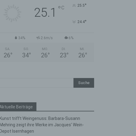
°
25.5
°
C
25.1
°
24.4
34%
2.6m/s
6%
SA.
SO.
MO.
DI.
MI.
26
°
34
°
26
°
23
°
26
°
Aktuelle Beiträge
Kunst trifft Weingenuss: Barbara-Susann
Mehring zeigt ihre Werke im Jacques’ Wein-
Depot Isernhagen