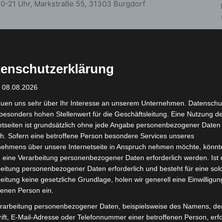
.30-21 Uhr, Markstraße 55, 31303 Burgdorf
enschutzerklärung
ehrhaus, Thönser Str. 1, 30938 Burgwedel
: 08.08.2026
endorfer Strasse 36a, 30938 Burgwedel
euen uns sehr über Ihr Interesse an unserem Unternehmen. Datenschu
besonders hohen Stellenwert für die Geschäftsleitung. Eine Nutzung d
etseiten ist grundsätzlich ohne jede Angabe personenbezogener Daten
tz, 30938 Burgwedel
h. Sofern eine betroffene Person besondere Services unseres
e, Von-Alten-Strasse 2, 30938 Burgwedel
nehmens über unsere Internetseite in Anspruch nehmen möchte, könnt
 eine Verarbeitung personenbezogener Daten erforderlich werden. Ist 
eitung personenbezogener Daten erforderlich und besteht für eine sol
eitung keine gesetzliche Grundlage, holen wir generell eine Einwilligun
aus, Bahnhofstr. 2, 30938 Burgwedel
fenen Person ein.
itzer Weg 1, 30938 Burgwedel
rarbeitung personenbezogener Daten, beispielsweise des Namens, de
ift, E-Mail-Adresse oder Telefonnummer einer betroffenen Person, erfo