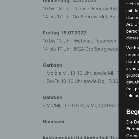
Donnerstag, 14.07.2022
stets 
10 bis 13 Uhr Thönse, Feuerwehrhaus, Bruc
mit de
14 bis 17 Uhr Großburgwedel, Burgapothek
dieser
Art, U
person
Freitag, 15.07.2022
dieser
10 bis 13 Uhr: Wettmar, Feuerwehrhaus Me
Wir ha
14 bis 17 Uhr: IKEA Großburgwedel, Isernh
organ
der üb
Garbsen
sicher
– Mo bis Mi, 10-16 Uhr, sowie Mi, 17.30-2
grunds
– Do/Fr, 10-16 Uhr sowie Do, 17.30-21 Uhr, 
gewähr
frei, 
telefo
Gehrden
– Mo/Mi, 10-16 Uhr, & Mi, 17.30-21 Uhr, Vi
Beg
Hannover
Die Da
Europä
Grund
Impfangebote für Kinder (mit Terminverg