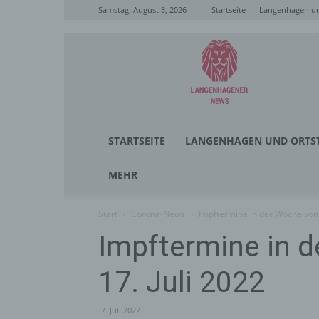
Samstag, August 8, 2026
Startseite
Langenhagen un
Langenhagener
News
STARTSEITE
LANGENHAGEN UND ORTST
MEHR
Start
Corona-News
Impftermine in der Woche vom 1
Impftermine in d
17. Juli 2022
7. Juli 2022