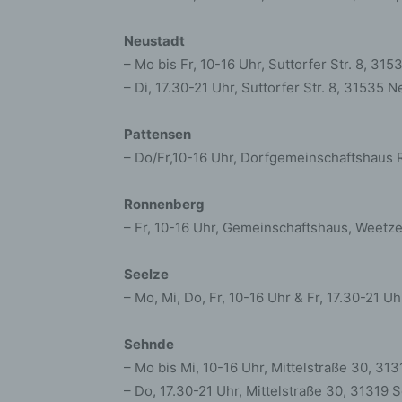
bez
wir
Neustadt
Zuv
– Mo bis Fr, 10-16 Uhr, Suttorfer Str. 8, 31
Pe
– Di, 17.30-21 Uhr, Suttorfer Str. 8, 31535 N
f
Ps
Pattensen
We
– Do/Fr,10-16 Uhr, Dorfgemeinschaftshaus 
zus
zu
au
Ronnenberg
unt
– Fr, 10-16 Uhr, Gemeinschaftshaus, Weet
ide
g)
Seelze
Ve
– Mo, Mi, Do, Fr, 10-16 Uhr & Fr, 17.30-21 
Ver
ode
Sehnde
ge
– Mo bis Mi, 10-16 Uhr, Mittelstraße 30, 31
pe
– Do, 17.30-21 Uhr, Mittelstraße 30, 31319
Ver