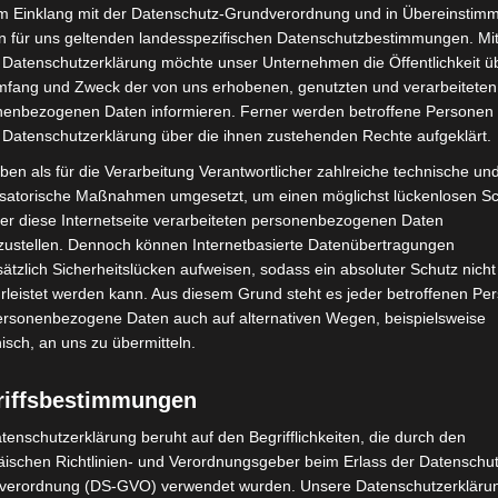
im Einklang mit der Datenschutz-Grundverordnung und in Übereinstim
hstr. 1, 30938 Burgwedel
n für uns geltenden landesspezifischen Datenschutzbestimmungen. Mit
e, Von-Alten-Strasse 2, 30938 Burgwedel
 Datenschutzerklärung möchte unser Unternehmen die Öffentlichkeit ü
mfang und Zweck der von uns erhobenen, genutzten und verarbeiteten
enbezogenen Daten informieren. Ferner werden betroffene Personen 
 Datenschutzerklärung über die ihnen zustehenden Rechte aufgeklärt.
itzer Weg 1, 30938 Burgwedel
ben als für die Verarbeitung Verantwortlicher zahlreiche technische un
ägener Straße 14, 30938 Burgwedel
isatorische Maßnahmen umgesetzt, um einen möglichst lückenlosen S
er diese Internetseite verarbeiteten personenbezogenen Daten
zustellen. Dennoch können Internetbasierte Datenübertragungen
1 Uhr, Immenweg 5, 30827 Garbsen
ätzlich Sicherheitslücken aufweisen, sodass ein absoluter Schutz nicht
Hérouville-St.-Clair-Platz 1-3, 30823 Garbsen
leistet werden kann. Aus diesem Grund steht es jeder betroffenen Pe
personenbezogene Daten auch auf alternativen Wegen, beispielsweise
nisch, an uns zu übermitteln.
erständehaus, Kirchstraße 5, 30989 Gehrden
riffsbestimmungen
tenschutzerklärung beruht auf den Begrifflichkeiten, die durch den
ischen Richtlinien- und Verordnungsgeber beim Erlass der Datenschut
verordnung (DS-GVO) verwendet wurden. Unsere Datenschutzerklärun
abe)