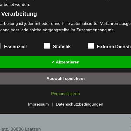
arbeitet werden.
str. 20, Mo/Do 10-17 Uhr, Mi 13-17 Uhr
 Verarbeitung
tteilzentrum, Mo/Di, 10-16 Uhr
arbeitung ist jeder mit oder ohne Hilfe automatisierter Verfahren ausge
Mo bis Fr, 9-16 Uhr & Do, 17.30-21 Uhr
rgang oder jede solche Vorgangsreihe im Zusammenhang mit
rsonenbezogenen Daten wie das Erheben, das Erfassen, die Organisat
e-Allee 7, Mi, 10-17 Uhr
s Ordnen, die Speicherung, die Anpassung oder Veränderung, das Aus
Essenziell
Statistik
Externe Dienst
 Abfragen, die Verwendung, die Offenlegung durch Übermittlung, Verb
raße 15, Fr, 9-17 Uhr
r eine andere Form der Bereitstellung, den Abgleich oder die Verknüp
traße 101, Fr, 10-17 Uhr
✓ Akzeptieren
 Einschränkung, das Löschen oder die Vernichtung.
) Einschränkung der Verarbeitung
Auswahl speichern
schränkung der Verarbeitung ist die Markierung gespeicherter
, Rathausplatz 1, 30966 Hemmingen
sonenbezogener Daten mit dem Ziel, ihre künftige Verarbeitung
Personalisieren
nzuschränken.
 Profiling
Impressum
|
Datenschutzbedingungen
 Isernhagen
filing ist jede Art der automatisierten Verarbeitung personenbezogener
ten, die darin besteht, dass diese personenbezogenen Daten verwend
den, um bestimmte persönliche Aspekte, die sich auf eine natürliche 
platz, 30880 Laatzen