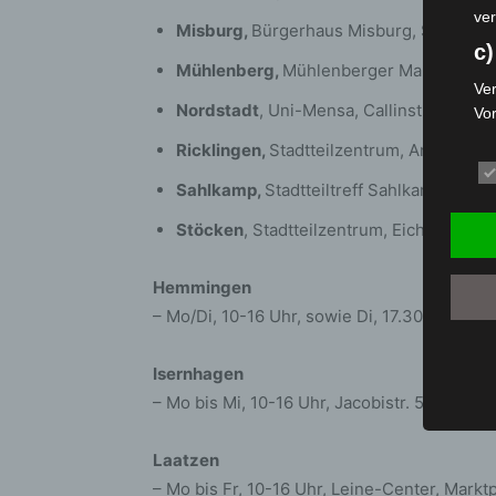
ver
Misburg,
Bürgerhaus Misburg, Seckbruch
c)
Mühlenberg,
Mühlenberger Markt 1, Stad
Ver
Nordstadt
, Uni-Mensa, Callinstraße 23, 
Vo
pe
Ricklingen,
Stadtteilzentrum, Anne-Stach
da
das
Sahlkamp,
Stadtteiltreff Sahlkamp, Elmst
ode
Stöcken
, Stadtteilzentrum, Eichsfelder S
die
d
Hemmingen
Ein
– Mo/Di, 10-16 Uhr, sowie Di, 17.30-21 Uhr
per
ei
Isernhagen
e)
– Mo bis Mi, 10-16 Uhr, Jacobistr. 5, 30916
Pro
Da
Laatzen
wer
– Mo bis Fr, 10-16 Uhr, Leine-Center, Markt