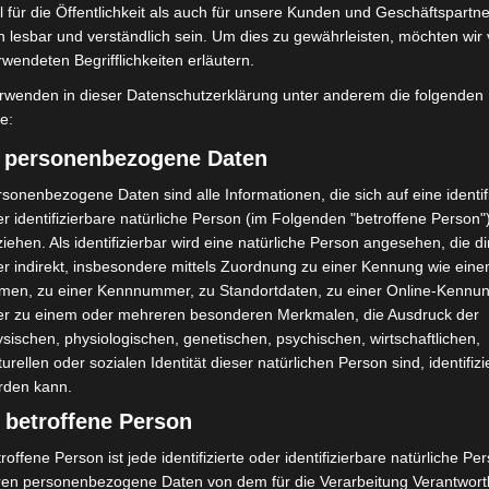
 für die Öffentlichkeit als auch für unsere Kunden und Geschäftspartne
h lesbar und verständlich sein. Um dies zu gewährleisten, möchten wir
 30175 Hannover, Sa/So, 9-17 Uhr
rwendeten Begrifflichkeiten erläutern.
tteilzentrum, Di, 16-20 Uhr
rwenden in dieser Datenschutzerklärung unter anderem die folgenden
fe:
 Mo, 16-20 Uhr
) personenbezogene Daten
en und Erwachsene
sonenbezogene Daten sind alle Informationen, die sich auf eine identifi
r identifizierbare natürliche Person (im Folgenden "betroffene Person"
er Wollebahn 1
iehen. Als identifizierbar wird eine natürliche Person angesehen, die di
r indirekt, insbesondere mittels Zuordnung zu einer Kennung wie ein
tz 2, Mo bis Sa, 10-20 Uhr
men, zu einer Kennnummer, zu Standortdaten, zu einer Online-Kennu
er zu einem oder mehreren besonderen Merkmalen, die Ausdruck der
tz 2, Mo bis Sa, 10-20 Uhr (Novavax)
sischen, physiologischen, genetischen, psychischen, wirtschaftlichen,
e 6, Mi 10-17 Uhr
turellen oder sozialen Identität dieser natürlichen Person sind, identifizi
rden kann.
0-17 Uhr, Walderseestraße 100
 betroffene Person
raße 27, Mo bis Do, 17-19 Uhr
roffene Person ist jede identifizierte oder identifizierbare natürliche Pe
r, Mi bis Fr, 9-17 Uhr
ren personenbezogene Daten von dem für die Verarbeitung Verantwort