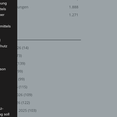
mung
Veranstaltungen
1.888
tels
Welt
1.271
ber
mittels
Archiv
d
chutz
August 2026
(14)
Juli 2026
(73)
Juni 2026
(139)
rson
Mai 2026
(99)
April 2026
(99)
März 2026
(115)
Februar 2026
(109)
Januar 2026
(122)
z-
Dezember 2025
(103)
g soll