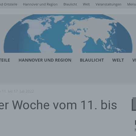
d Ortsteile
Hannover und Region
Blaulicht
Welt
Veranstaltungen
Mens
EILE
HANNOVER UND REGION
BLAULICHT
WELT
V
1. bis 17. Juli 2022
er Woche vom 11. bis