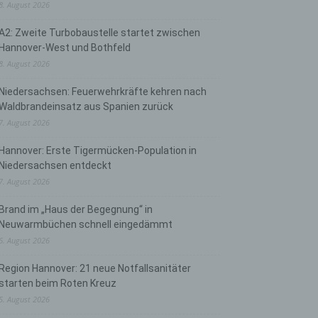
8. August 2026
A2: Zweite Turbobaustelle startet zwischen
Hannover-West und Bothfeld
8. August 2026
Niedersachsen: Feuerwehrkräfte kehren nach
Waldbrandeinsatz aus Spanien zurück
7. August 2026
Hannover: Erste Tigermücken-Population in
Niedersachsen entdeckt
7. August 2026
Brand im „Haus der Begegnung“ in
Neuwarmbüchen schnell eingedämmt
6. August 2026
Region Hannover: 21 neue Notfallsanitäter
starten beim Roten Kreuz
5. August 2026