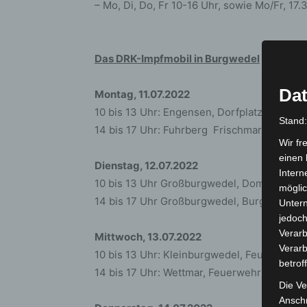
– Mo, Di, Do, Fr 10-16 Uhr, sowie Mo/Fr, 17
Das DRK-Impfmobil in Burgwedel
Dat
Montag, 11.07.2022
10 bis 13 Uhr: Engensen, Dorfplatz Feuerw
Stand
14 bis 17 Uhr: Fuhrberg Frischmarkt, Mell
Wir fr
einen 
Dienstag, 12.07.2022
Intern
10 bis 13 Uhr Großburgwedel, Domfrontpla
möglic
14 bis 17 Uhr Großburgwedel, Burgapothek
Unter
jedoch
Verarb
Mittwoch, 13.07.2022
Verarb
10 bis 13 Uhr: Kleinburgwedel, Feuerwehrh
betrof
14 bis 17 Uhr: Wettmar, Feuerwehrhaus, Me
Die Ve
Anschr