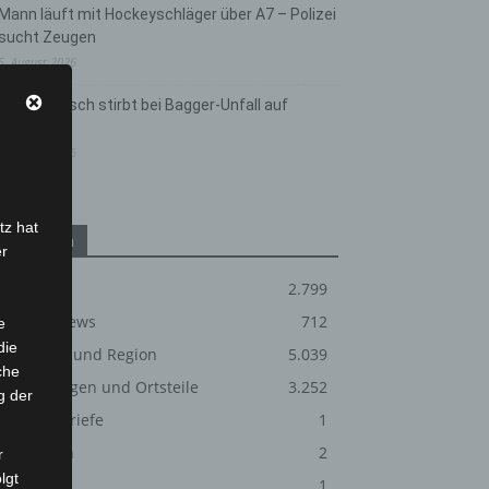
Mann läuft mit Hockeyschläger über A7 – Polizei
sucht Zeugen
5. August 2026
Celle: Mensch stirbt bei Bagger-Unfall auf
Baustelle
5. August 2026
tz hat
Kategorien
er
Blaulicht
2.799
Corona-News
712
e
die
Hannover und Region
5.039
che
Langenhagen und Ortsteile
3.252
g der
Leserbriefe
1
Menschen
2
r
lgt
Über uns
1