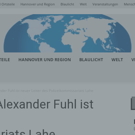
Ortsteile
Hannover und Region
Blaulicht
Welt
Veranstaltungen
Mensc
EILE
HANNOVER UND REGION
BLAULICHT
WELT
V
der Fuhl ist neuer Leiter des Polizeikommissariats Lahe
Alexander Fuhl ist
riats Lahe