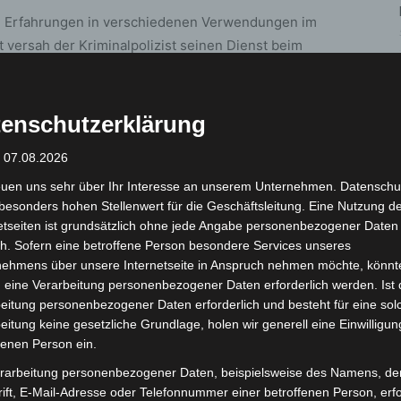
hre Erfahrungen in verschiedenen Verwendungen im
t versah der Kriminalpolizist seinen Dienst beim
zunächst im Landesanalysezentrum im Bereich der
nd anschließend im Staatsschutz. In dieser Zeit feilte
 baute das Netzwerk zu verschiedenen
enschutzerklärung
ern, dem Bundeskriminalamt sowie Europol aus. 2010
: 07.08.2026
z- und Streifendienst im Polizeikommissariat
hn als Führungskraft ganz besonders prägte.
euen uns sehr über Ihr Interesse an unserem Unternehmen. Datenschu
besonders hohen Stellenwert für die Geschäftsleitung. Eine Nutzung d
n im Ministerium für Inneres und Sport und im
etseiten ist grundsätzlich ohne jede Angabe personenbezogener Daten
on Hannover. Seine bislang letzte Verwendung als
h. Sofern eine betroffene Person besondere Services unseres
iminalität und Cybercrime hatte Alexander Fuhl fast
nehmens über unsere Internetseite in Anspruch nehmen möchte, könnt
 eine Verarbeitung personenbezogener Daten erforderlich werden. Ist 
eitung personenbezogener Daten erforderlich und besteht für eine sol
zeikommissariat Lahe einen erfahrenen Polizeibeamten
eitung keine gesetzliche Grundlage, holen wir generell eine Einwilligun
fenen Person ein.
fundierten Erfahrungen im Einsatz und in der
er Kluwe. „Von diesen Erfahrungen werden
rarbeitung personenbezogener Daten, beispielsweise des Namens, de
ift, E-Mail-Adresse oder Telefonnummer einer betroffenen Person, erfo
Ort profitieren. Für Herrn Pütsch geht mit dem