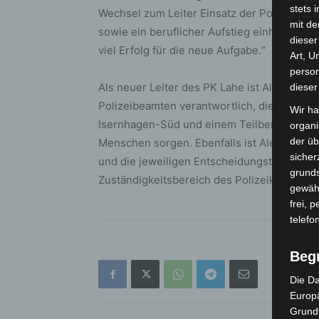
stets 
Wechsel zum Leiter Einsatz der Polizeiinsp
mit de
sowie ein beruflicher Aufstieg einher. Hi
dieser
viel Erfolg für die neue Aufgabe.“
Art, U
person
Als neuer Leiter des PK Lahe ist Alexander
dieser
Polizeibeamten verantwortlich, die in den S
Wir ha
Isernhagen-Süd und einem Teilbereich von 
organ
der üb
Menschen sorgen. Ebenfalls ist Alexander Fu
sicher
und die jeweiligen Entscheidungsträger be
grunds
Zuständigkeitsbereich des Polizeikommissa
gewähr
frei, 
telefo
Beg
Die Da
Europä
Grund