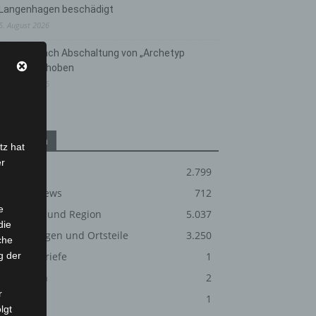
Langenhagen beschädigt
5. August 2026
Anklage nach Abschaltung von „Archetyp
Market“ erhoben
3. August 2026
Kategorien
tz hat
er
Blaulicht
2.799
Corona-News
712
e
Hannover und Region
5.037
die
Langenhagen und Ortsteile
3.250
che
g der
Leserbriefe
1
Menschen
2
r
Über uns
1
lgt