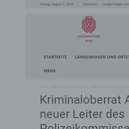
Freitag, August 7, 2026
Startseite
Langenhagen und 
Langenhagener
News
STARTSEITE
LANGENHAGEN UND ORTST
MEHR
Start
Hannover und Region
Kriminaloberrat Alexan
Kriminaloberrat 
neuer Leiter des
Polizeikommissa