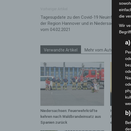
sowohl
Vorheriger Artikel
einfac
die ve
Tagesupdate zu den Covid-19 Neuinfektionen 
der Region Hannover und in Niedersachsen –
Wir ve
vom 04.02.2021
Begrif
a
Verwandte Artikel
Mehr vom Autor
Per
ode
bez
ode
Na
od
phy
kul
we
Niedersachsen: Feuerwehrkräfte
Hannover: 
b)
kehren nach Waldbrandeinsatz aus
Population 
Spanien zurück
entdeckt
Bet
de