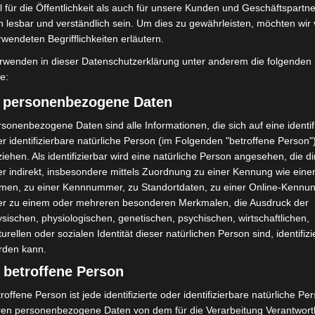
 für die Öffentlichkeit als auch für unsere Kunden und Geschäftspartne
Nächster Artikel
h lesbar und verständlich sein. Um dies zu gewährleisten, möchten wir
rwendeten Begrifflichkeiten erläutern.
in
Niedersachsens Initiative zur Vereinfachung der
Coronahilfen erfolgreich
rwenden in dieser Datenschutzerklärung unter anderem die folgenden
fe:
) personenbezogene Daten
sonenbezogene Daten sind alle Informationen, die sich auf eine identifi
r identifizierbare natürliche Person (im Folgenden "betroffene Person"
iehen. Als identifizierbar wird eine natürliche Person angesehen, die di
r indirekt, insbesondere mittels Zuordnung zu einer Kennung wie ein
men, zu einer Kennnummer, zu Standortdaten, zu einer Online-Kennu
er zu einem oder mehreren besonderen Merkmalen, die Ausdruck der
sischen, physiologischen, genetischen, psychischen, wirtschaftlichen,
turellen oder sozialen Identität dieser natürlichen Person sind, identifizi
rden kann.
Erste Tigermücken-
Brand im „Haus der Begegnung“ in
 betroffene Person
in Niedersachsen
Neuwarmbüchen schnell
roffene Person ist jede identifizierte oder identifizierbare natürliche Pe
eingedämmt
ren personenbezogene Daten von dem für die Verarbeitung Verantwort