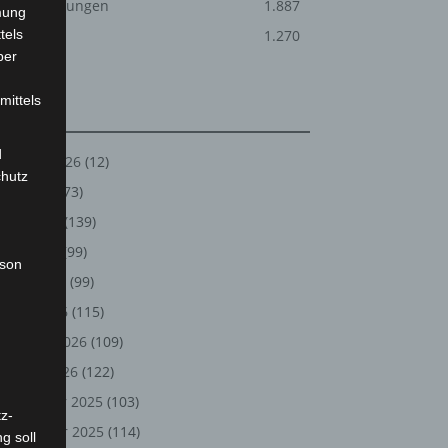
Veranstaltungen
1.887
mung
tels
Welt
1.270
ber
mittels
Archiv
d
August 2026
(12)
chutz
Juli 2026
(73)
Juni 2026
(139)
Mai 2026
(99)
rson
April 2026
(99)
März 2026
(115)
Februar 2026
(109)
Januar 2026
(122)
Dezember 2025
(103)
z-
November 2025
(114)
g soll