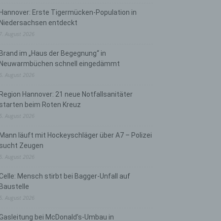
Hannover: Erste Tigermücken-Population in
Niedersachsen entdeckt
7. August 2026
Brand im „Haus der Begegnung“ in
Neuwarmbüchen schnell eingedämmt
6. August 2026
Region Hannover: 21 neue Notfallsanitäter
starten beim Roten Kreuz
5. August 2026
Mann läuft mit Hockeyschläger über A7 – Polizei
sucht Zeugen
5. August 2026
Celle: Mensch stirbt bei Bagger-Unfall auf
Baustelle
5. August 2026
Gasleitung bei McDonald’s-Umbau in