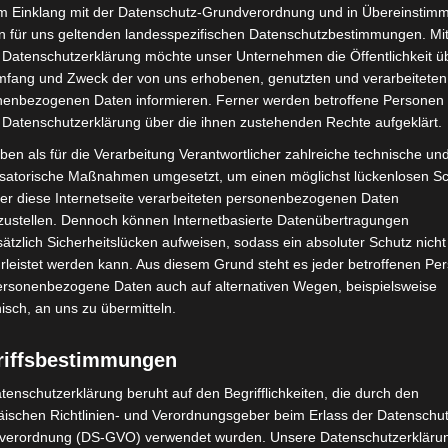
im Einklang mit der Datenschutz-Grundverordnung und in Übereinstim
ektion Hannover eine berufliche Weiterentwicklung
n für uns geltenden landesspezifischen Datenschutzbestimmungen. Mit
erzu beglückwünsche ich Herrn Pütsch und wünsche ihm
 Datenschutzerklärung möchte unser Unternehmen die Öffentlichkeit ü
mfang und Zweck der von uns erhobenen, genutzten und verarbeiteten
enbezogenen Daten informieren. Ferner werden betroffene Personen 
 Fuhl für die rund hundert Polizeibeamtinnen und
 Datenschutzerklärung über die ihnen zustehenden Rechte aufgeklärt.
tadtteilen Vahrenheide, Sahlkamp, Bothfeld, Lahe,
ben als für die Verarbeitung Verantwortlicher zahlreiche technische un
Groß-Buchholz für die Sicherheit von rund 60.000
isatorische Maßnahmen umgesetzt, um einen möglichst lückenlosen S
er diese Internetseite verarbeiteten personenbezogenen Daten
hl der neue Ansprechpartner für die örtliche Politik
zustellen. Dennoch können Internetbasierte Datenübertragungen
i der Landeshauptstadt Hannover im
ätzlich Sicherheitslücken aufweisen, sodass ein absoluter Schutz nicht
riats Lahe.
leistet werden kann. Aus diesem Grund steht es jeder betroffenen Pe
personenbezogene Daten auch auf alternativen Wegen, beispielsweise
nisch, an uns zu übermitteln.
riffsbestimmungen
tenschutzerklärung beruht auf den Begrifflichkeiten, die durch den
ischen Richtlinien- und Verordnungsgeber beim Erlass der Datenschut
verordnung (DS-GVO) verwendet wurden. Unsere Datenschutzerklärun