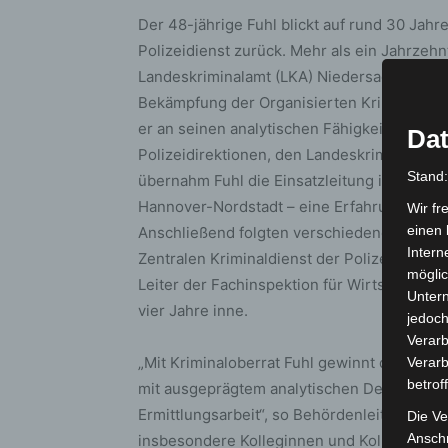
Der 48-jährige Fuhl blickt auf rund 30 Ja
Polizeidienst zurück. Mehr als ein Jahrzehn
Landeskriminalamt (LKA) Niedersachsen – 
Bekämpfung der Organisierten Kriminalität u
er an seinen analytischen Fähigkeiten und
Dat
Polizeidirektionen, den Landeskriminalämt
Stand
übernahm Fuhl die Einsatzleitung im Einsat
Hannover-Nordstadt – eine Erfahrung, die i
Wir fr
einen 
Anschließend folgten verschiedene Statione
Intern
Zentralen Kriminaldienst der Polizeidirekti
möglic
Leiter der Fachinspektion für Wirtschaftskr
Unter
vier Jahre inne.
jedoch
Verarb
„Mit Kriminaloberrat Fuhl gewinnt das Poli
Verarb
betrof
mit ausgeprägtem analytischen Denken und 
Ermittlungsarbeit“, so Behördenleiter Volk
Die Ve
Anschr
insbesondere Kolleginnen und Kollegen vor 