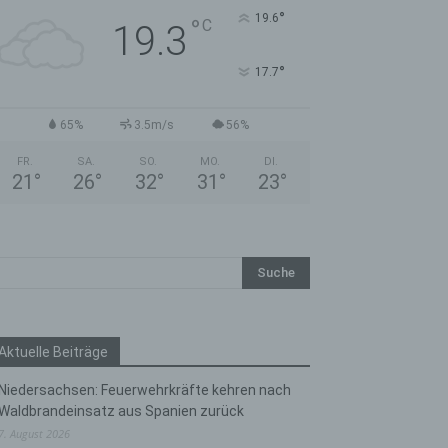
°
19.6
°
C
19.3
°
17.7
65%
3.5m/s
56%
FR.
SA.
SO.
MO.
DI.
21
°
26
°
32
°
31
°
23
°
Aktuelle Beiträge
Niedersachsen: Feuerwehrkräfte kehren nach
Waldbrandeinsatz aus Spanien zurück
7. August 2026