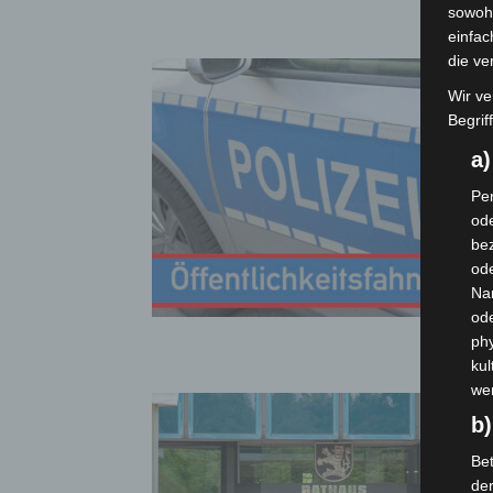
sowohl
einfac
die ve
Wir ve
Begrif
a
Per
ode
bez
ode
Na
od
phy
kul
we
b)
Bet
de