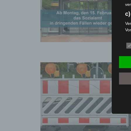
ver
c)
Ver
Vo
pe
da
das
ode
die
d
Ein
per
ei
e)
Pro
Da
wer