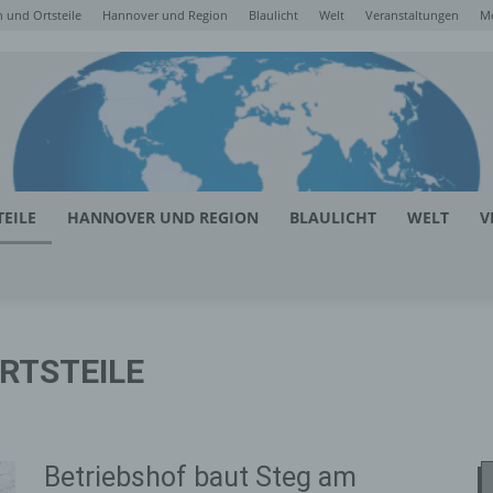
 und Ortsteile
Hannover und Region
Blaulicht
Welt
Veranstaltungen
M
EILE
HANNOVER UND REGION
BLAULICHT
WELT
V
RTSTEILE
Betriebshof baut Steg am