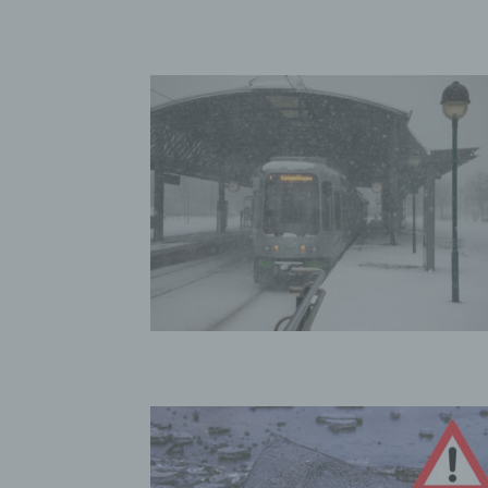
bez
wir
Zuv
Pe
f
Ps
We
zus
zu
au
unt
ide
g)
Ve
Ver
ode
ge
pe
Ver