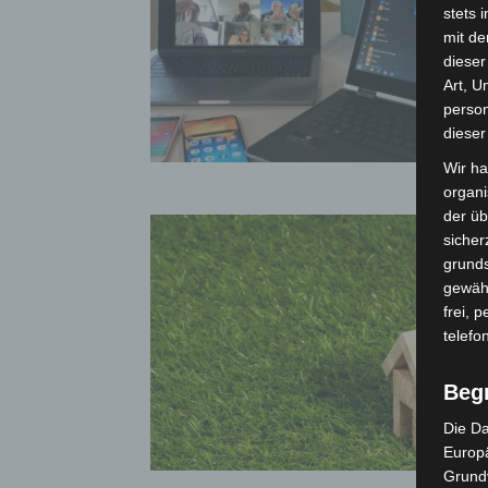
stets 
mit de
dieser
Art, U
person
dieser
Wir ha
organ
der üb
sicher
grunds
gewähr
frei, 
telefo
Beg
Die Da
Europä
Grund