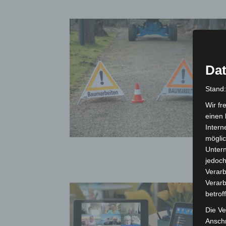
Dat
Stand
Wir fr
einen 
Intern
möglic
Unter
jedoch
Verarb
Verarb
betrof
Die Ve
Anschr