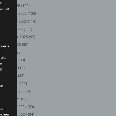
r
Januar 2026
(122)
 vorab
Dezember 2025
(103)
November 2025
(114)
Oktober 2025
(112)
September 2025
(93)
August 2025
(90)
zierte
)
Juli 2025
(90)
rekt
Juni 2025
(103)
em
Mai 2025
(112)
ng
April 2025
(88)
März 2025
(111)
ert
Februar 2025
(96)
Januar 2025
(88)
Dezember 2024
(89)
rson,
November 2024
(94)
lichen