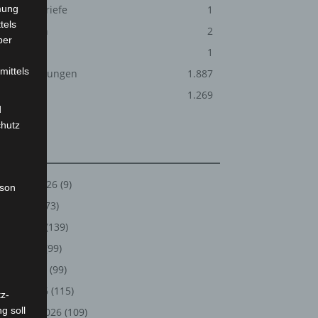
mung
Leserbriefe
1
tels
Menschen
2
ber
Über uns
1
mittels
Veranstaltungen
1.887
Welt
1.269
d
chutz
Archiv
August 2026
(9)
rson
Juli 2026
(73)
Juni 2026
(139)
Mai 2026
(99)
April 2026
(99)
März 2026
(115)
z-
g soll
Februar 2026
(109)