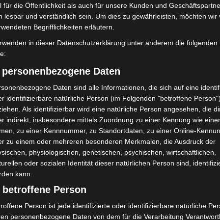
 für die Öffentlichkeit als auch für unsere Kunden und Geschäftspartne
h lesbar und verständlich sein. Um dies zu gewährleisten, möchten wir
rwendeten Begrifflichkeiten erläutern.
Öffentlichkeitsfahndung: Wer
rwenden in dieser Datenschutzerklärung unter anderem die folgenden
erkennt den unbekannten
fe:
Einbrecher?
) personenbezogene Daten
Die Redaktion
-
15. Februar 2021
sonenbezogene Daten sind alle Informationen, die sich auf eine identifi
Hannover (ots). Die Polizei sucht mithilfe von Bildern, die
r identifizierbare natürliche Person (im Folgenden "betroffene Person"
durch die Überwachungskameras eines Imbisses in
iehen. Als identifizierbar wird eine natürliche Person angesehen, die di
Langenhagen gemacht wurden, nach einem bislang
r indirekt, insbesondere mittels Zuordnung zu einer Kennung wie ein
unbekannten Täter. Die abgebildete...
men, zu einer Kennnummer, zu Standortdaten, zu einer Online-Kennu
er zu einem oder mehreren besonderen Merkmalen, die Ausdruck der
Weiterlesen
sischen, physiologischen, genetischen, psychischen, wirtschaftlichen,
turellen oder sozialen Identität dieser natürlichen Person sind, identifizi
rden kann.
Sozialamt ab Montag in
 betroffene Person
dringenden Fällen wieder
roffene Person ist jede identifizierte oder identifizierbare natürliche Pe
geöffnet
ren personenbezogene Daten von dem für die Verarbeitung Verantwort