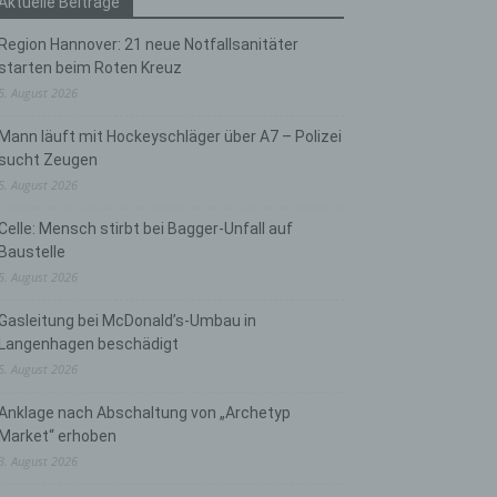
Aktuelle Beiträge
Region Hannover: 21 neue Notfallsanitäter
starten beim Roten Kreuz
5. August 2026
Mann läuft mit Hockeyschläger über A7 – Polizei
sucht Zeugen
5. August 2026
Celle: Mensch stirbt bei Bagger-Unfall auf
Baustelle
5. August 2026
Gasleitung bei McDonald’s-Umbau in
Langenhagen beschädigt
5. August 2026
Anklage nach Abschaltung von „Archetyp
Market“ erhoben
3. August 2026