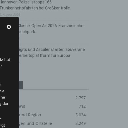
Hannover: Polizei stoppt 166
Trunkenheitsfahrten bei Großkontrolle
2. August 2026
Hannover Klassik Open Air 2026: Französische
Oper im Maschpark
2. August 2026
Schwarz Digits und Zscaler starten souveräne
Cloud-Sicherheitsplattform für Europa
tz hat
2. August 2026
er
e
Kategorien
die
che
Blaulicht
2.797
g der
Corona-News
712
Hannover und Region
5.034
r
Langenhagen und Ortsteile
3.249
lgt