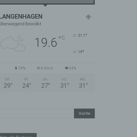
LANGENHAGEN
Überwiegend Bewölkt
°
21.1
°
C
19.6
°
19
78%
0.5m/s
63%
DO.
FR.
SA.
SO.
MO.
29
°
24
°
27
°
31
°
31
°