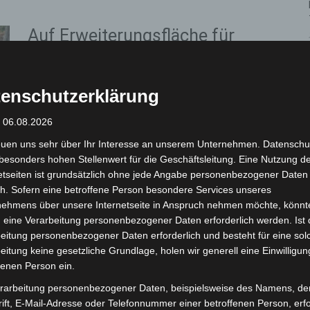
Auf Erweiterungsfläche für
Grundschule Engelbostel
müssen Bäume gefällt werden
enschutzerklärung
Die Redaktion
-
20. Februar 2021
Stadt beginnt mit ersten Vorbereitungen zwecks
: 06.08.2026
Umnutzung eines Grundstücks am Klusmoor
euen uns sehr über Ihr Interesse an unserem Unternehmen. Datenschu
Langenhagen (pm). Die Stadt Langenhagen plant, die
besonders hohen Stellenwert für die Geschäftsleitung. Eine Nutzung d
Grundschule Engelbostel mit einem neuen Gebäudetrakt
etseiten ist grundsätzlich ohne jede Angabe personenbezogener Daten
zu...
h. Sofern eine betroffene Person besondere Services unseres
nehmens über unsere Internetseite in Anspruch nehmen möchte, könnt
Weiterlesen
 eine Verarbeitung personenbezogener Daten erforderlich werden. Ist 
eitung personenbezogener Daten erforderlich und besteht für eine sol
eitung keine gesetzliche Grundlage, holen wir generell eine Einwilligun
Erste Ausschusssitzungen in
fenen Person ein.
hybrider Form
rarbeitung personenbezogener Daten, beispielsweise des Namens, de
ift, E-Mail-Adresse oder Telefonnummer einer betroffenen Person, erfo
Die Redaktion
-
16. Februar 2021