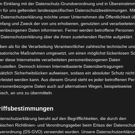
im Einklang mit der Datenschutz-Grundverordnung und in Übereinstim
Sitzungsteilnehmer ziehen positive Bilanz Langenhagen
n für uns geltenden landesspezifischen Datenschutzbestimmungen. Mit
(pm). Im Anschluss an die Sitzung des
 Datenschutzerklärung möchte unser Unternehmen die Öffentlichkeit ü
Jugendhilfeausschusses am Donnerstag, 11.02.2021 ist die
mfang und Zweck der von uns erhobenen, genutzten und verarbeiteten
Begeisterung zu spüren: Nach der dritten Hybridsitzung...
enbezogenen Daten informieren. Ferner werden betroffene Personen 
 Datenschutzerklärung über die ihnen zustehenden Rechte aufgeklärt.
Weiterlesen
ben als für die Verarbeitung Verantwortlicher zahlreiche technische un
isatorische Maßnahmen umgesetzt, um einen möglichst lückenlosen S
er diese Internetseite verarbeiteten personenbezogenen Daten
Achtung Falle – Vorsicht beim
zustellen. Dennoch können Internetbasierte Datenübertragungen
Kauf von Baugrundstücken in
ätzlich Sicherheitslücken aufweisen, sodass ein absoluter Schutz nicht
Kleinanzeigen-Portalen
leistet werden kann. Aus diesem Grund steht es jeder betroffenen Pe
personenbezogene Daten auch auf alternativen Wegen, beispielsweise
Die Redaktion
-
16. Februar 2021
nisch, an uns zu übermitteln.
Nicht auf jedem Grundstück ist eine Wohnbebauung
zulässig und möglich Langenhagen (pm). Die Stadt
riffsbestimmungen
Langenhagen rät bei der Suche nach Baugrundstücken in
tenschutzerklärung beruht auf den Begrifflichkeiten, die durch den
Kleinanzeigen-Portalen zur Vorsicht....
ischen Richtlinien- und Verordnungsgeber beim Erlass der Datenschut
verordnung (DS-GVO) verwendet wurden. Unsere Datenschutzerklärun
Weiterlesen