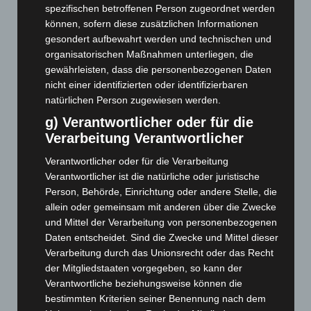
Oktober 2021
(171)
spezifischen betroffenen Person zugeordnet werden
September 2021
(180)
können, sofern diese zusätzlichen Informationen
gesondert aufbewahrt werden und technischen und
August 2021
(154)
organisatorischen Maßnahmen unterliegen, die
Juli 2021
(213)
gewährleisten, dass die personenbezogenen Daten
Juni 2021
(198)
nicht einer identifizierten oder identifizierbaren
natürlichen Person zugewiesen werden.
Mai 2021
(200)
g) Verantwortlicher oder für die
April 2021
(163)
Verarbeitung Verantwortlicher
März 2021
(228)
Verantwortlicher oder für die Verarbeitung
Februar 2021
(189)
Verantwortlicher ist die natürliche oder juristische
Januar 2021
(192)
Person, Behörde, Einrichtung oder andere Stelle, die
allein oder gemeinsam mit anderen über die Zwecke
Dezember 2020
(182)
und Mittel der Verarbeitung von personenbezogenen
November 2020
(163)
Daten entscheidet. Sind die Zwecke und Mittel dieser
Oktober 2020
(158)
Verarbeitung durch das Unionsrecht oder das Recht
der Mitgliedstaaten vorgegeben, so kann der
September 2020
(138)
Verantwortliche beziehungsweise können die
Juli 2020
(1)
bestimmten Kriterien seiner Benennung nach dem