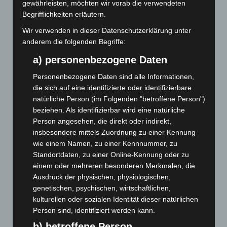
gewährleisten, möchten wir vorab die verwendeten
Juni 2025
(103)
Begrifflichkeiten erläutern.
Mai 2025
(112)
Wir verwenden in dieser Datenschutzerklärung unter
anderem die folgenden Begriffe:
April 2025
(88)
a) personenbezogene Daten
März 2025
(111)
Februar 2025
(96)
Personenbezogene Daten sind alle Informationen,
die sich auf eine identifizierte oder identifizierbare
Januar 2025
(88)
natürliche Person (im Folgenden "betroffene Person")
Dezember 2024
(89)
beziehen. Als identifizierbar wird eine natürliche
November 2024
(94)
Person angesehen, die direkt oder indirekt,
insbesondere mittels Zuordnung zu einer Kennung
Oktober 2024
(93)
wie einem Namen, zu einer Kennnummer, zu
September 2024
(112)
Standortdaten, zu einer Online-Kennung oder zu
August 2024
(107)
einem oder mehreren besonderen Merkmalen, die
Ausdruck der physischen, physiologischen,
Juli 2024
(89)
genetischen, psychischen, wirtschaftlichen,
Juni 2024
(107)
kulturellen oder sozialen Identität dieser natürlichen
Person sind, identifiziert werden kann.
Mai 2024
(149)
b) betroffene Person
April 2024
(102)