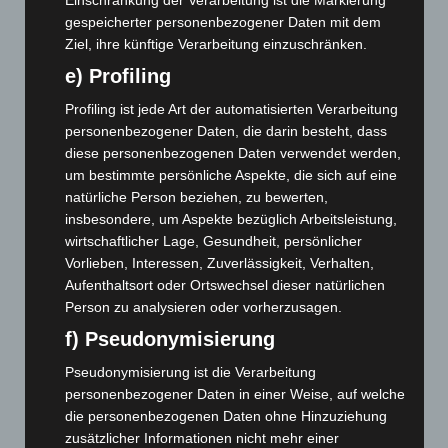
Januar 2023
(140)
gespeicherter personenbezogener Daten mit dem
Dezember 2022
(130)
Ziel, ihre künftige Verarbeitung einzuschränken.
November 2022
(167)
e) Profiling
Oktober 2022
(166)
Profiling ist jede Art der automatisierten Verarbeitung
September 2022
(205)
personenbezogener Daten, die darin besteht, dass
August 2022
(166)
diese personenbezogenen Daten verwendet werden,
um bestimmte persönliche Aspekte, die sich auf eine
Juli 2022
(133)
natürliche Person beziehen, zu bewerten,
Juni 2022
(167)
insbesondere, um Aspekte bezüglich Arbeitsleistung,
Mai 2022
(177)
wirtschaftlicher Lage, Gesundheit, persönlicher
Vorlieben, Interessen, Zuverlässigkeit, Verhalten,
April 2022
(198)
Aufenthaltsort oder Ortswechsel dieser natürlichen
März 2022
(221)
Person zu analysieren oder vorherzusagen.
Februar 2022
(189)
f) Pseudonymisierung
Januar 2022
(190)
Pseudonymisierung ist die Verarbeitung
Dezember 2021
(204)
personenbezogener Daten in einer Weise, auf welche
die personenbezogenen Daten ohne Hinzuziehung
November 2021
(215)
zusätzlicher Informationen nicht mehr einer