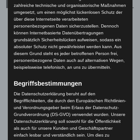
Archiv
zahlreiche technische und organisatorische Maßnahmen
umgesetzt, um einen möglichst lückenlosen Schutz der
August 2026
(14)
über diese Internetseite verarbeiteten
personenbezogenen Daten sicherzustellen. Dennoch
Juli 2026
(73)
können Internetbasierte Datenübertragungen
Juni 2026
(139)
grundsätzlich Sicherheitslücken aufweisen, sodass ein
Mai 2026
(99)
absoluter Schutz nicht gewährleistet werden kann. Aus
diesem Grund steht es jeder betroffenen Person frei,
April 2026
(99)
personenbezogene Daten auch auf alternativen Wegen,
März 2026
(115)
beispielsweise telefonisch, an uns zu übermitteln.
Februar 2026
(109)
Januar 2026
(122)
Begriffsbestimmungen
Dezember 2025
(103)
Die Datenschutzerklärung beruht auf den
Begrifflichkeiten, die durch den Europäischen Richtlinien-
November 2025
(114)
und Verordnungsgeber beim Erlass der Datenschutz-
Oktober 2025
(112)
Grundverordnung (DS-GVO) verwendet wurden. Unsere
September 2025
(93)
Datenschutzerklärung soll sowohl für die Öffentlichkeit
als auch für unsere Kunden und Geschäftspartner
August 2025
(90)
einfach lesbar und verständlich sein. Um dies zu
Juli 2025
(90)