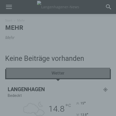
Start
Mehr
MEHR
Mehr
Keine Beiträge vorhanden
Wetter
LANGENHAGEN
Bedeckt
°
15
°
C
14.8
°
13.8