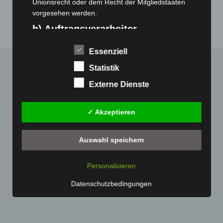
November 2019
(1)
Unionsrecht oder dem Recht der Mitgliedstaaten
vorgesehen werden.
h) Auftragsverarbeiter
Auftragsverarbeiter ist eine natürliche oder juristische
Essenziell
Person, Behörde, Einrichtung oder andere Stelle, die
personenbezogene Daten im Auftrag des
Statistik
Verantwortlichen verarbeitet.
Externe Dienste
i) Empfänger
Empfänger ist eine natürliche oder juristische Person,
✓ Akzeptieren
Behörde, Einrichtung oder andere Stelle, der
personenbezogene Daten offengelegt werden,
Auswahl speichern
unabhängig davon, ob es sich bei ihr um einen
Dritten handelt oder nicht. Behörden, die im Rahmen
eines bestimmten Untersuchungsauftrags nach dem
Personalisieren
Unionsrecht oder dem Recht der Mitgliedstaaten
Datenschutzbedingungen
möglicherweise personenbezogene Daten erhalten,
gelten jedoch nicht als Empfänger.
j) Dritter