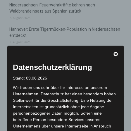
Niedersachsen: Feuerwehrkräfte kehren nach
Waldbrandeinsatz aus Spanien zurück
7. August 2026
Hannover: Erste Tigermücken-Population in Niedersachsen
entdeckt
7. August 2026
Brand im „Haus der Begegnung“ in Neuwarmbüchen schnell
eingedämmt
Datenschutzerklärung
6. August 2026
Region Hannover: 21 neue Notfallsanitäter starten beim
Stand: 09.08.2026
Roten Kreuz
Wir freuen uns sehr über Ihr Interesse an unserem
5. August 2026
Unternehmen. Datenschutz hat einen besonders hohen
Stellenwert für die Geschäftsleitung. Eine Nutzung der
Mann läuft mit Hockeyschläger über A7 – Polizei sucht
Internetseiten ist grundsätzlich ohne jede Angabe
Zeugen
personenbezogener Daten möglich. Sofern eine
5. August 2026
betroffene Person besondere Services unseres
Unternehmens über unsere Internetseite in Anspruch
Celle: Mensch stirbt bei Bagger-Unfall auf Baustelle