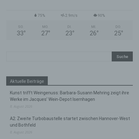
75%
2.9m/s
90%
SO.
MO.
DI.
MI.
DO.
33
°
27
°
23
°
26
°
25
°
Aktuelle Beiträge
Kunst trifft Weingenuss: Barbara-Susann Mehring zeigt ihre
Werke im Jacques’ Wein-Depot Isernhagen
8. August 2026
A2: Zweite Turbobaustelle startet zwischen Hannover-West
und Bothfeld
8. August 2026