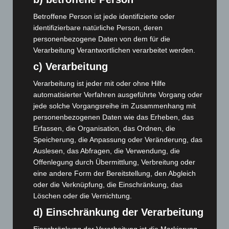
März 2024
(103)
Betroffene Person ist jede identifizierte oder
identifizierbare natürliche Person, deren
Februar 2024
(103)
personenbezogene Daten von dem für die
Januar 2024
(111)
Verarbeitung Verantwortlichen verarbeitet werden.
Dezember 2023
(130)
c) Verarbeitung
November 2023
(130)
Verarbeitung ist jeder mit oder ohne Hilfe
Oktober 2023
(114)
automatisierter Verfahren ausgeführte Vorgang oder
jede solche Vorgangsreihe im Zusammenhang mit
September 2023
(133)
personenbezogenen Daten wie das Erheben, das
August 2023
(134)
Erfassen, die Organisation, das Ordnen, die
Juli 2023
(118)
Speicherung, die Anpassung oder Veränderung, das
Auslesen, das Abfragen, die Verwendung, die
Juni 2023
(142)
Offenlegung durch Übermittlung, Verbreitung oder
Mai 2023
(139)
eine andere Form der Bereitstellung, den Abgleich
April 2023
(155)
oder die Verknüpfung, die Einschränkung, das
Löschen oder die Vernichtung.
März 2023
(174)
d) Einschränkung der Verarbeitung
Februar 2023
(154)
Einschränkung der Verarbeitung ist die Markierung