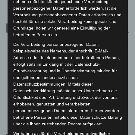
nehmen möchte, könnte jedoch eine Verarbeitung
5. August 2026
personenbezogener Daten erforderlich werden. Ist die
Verarbeitung personenbezogener Daten erforderlich und
besteht für eine solche Verarbeitung keine gesetzliche
Grundlage, holen wir generell eine Einwilligung der
Kategorien
betroffenen Person ein.
Blaulicht
2.799
Die Verarbeitung personenbezogener Daten,
Corona-News
712
beispielsweise des Namens, der Anschrift, E-Mail-
Adresse oder Telefonnummer einer betroffenen Person,
Hannover und Region
5.039
erfolgt stets im Einklang mit der Datenschutz-
Langenhagen und Ortsteile
3.252
Grundverordnung und in Übereinstimmung mit den für
Leserbriefe
1
uns geltenden landesspezifischen
Datenschutzbestimmungen. Mittels dieser
Menschen
2
Datenschutzerklärung möchte unser Unternehmen die
Über uns
1
Öffentlichkeit über Art, Umfang und Zweck der von uns
erhobenen, genutzten und verarbeiteten
Veranstaltungen
1.888
personenbezogenen Daten informieren. Ferner werden
Welt
1.271
betroffene Personen mittels dieser Datenschutzerklärung
über die ihnen zustehenden Rechte aufgeklärt.
Wir haben als für die Verarbeitung Verantwortlicher