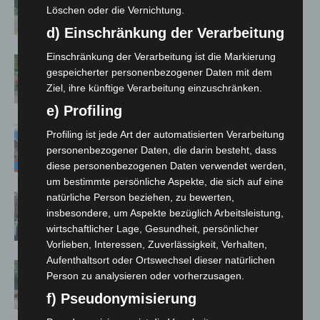
Neuwarmbüchen schnell eingedämmt
Löschen oder die Vernichtung.
d) Einschränkung der Verarbeitung
Einschränkung der Verarbeitung ist die Markierung
Region Hannover: 21 neue
gespeicherter personenbezogener Daten mit dem
Notfallsanitäter starten beim Roten
Ziel, ihre künftige Verarbeitung einzuschränken.
Kreuz
e) Profiling
Mann läuft mit Hockeyschläger über
Profiling ist jede Art der automatisierten Verarbeitung
A7 – Polizei sucht Zeugen
personenbezogener Daten, die darin besteht, dass
diese personenbezogenen Daten verwendet werden,
um bestimmte persönliche Aspekte, die sich auf eine
natürliche Person beziehen, zu bewerten,
Celle: Mensch stirbt bei Bagger-Unfall
insbesondere, um Aspekte bezüglich Arbeitsleistung,
auf Baustelle
wirtschaftlicher Lage, Gesundheit, persönlicher
Vorlieben, Interessen, Zuverlässigkeit, Verhalten,
Aufenthaltsort oder Ortswechsel dieser natürlichen
Gasleitung bei McDonald’s-Umbau in
Person zu analysieren oder vorherzusagen.
Langenhagen beschädigt
f) Pseudonymisierung