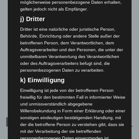
möglicherweise personenbezogene Daten erhalten,
Hannover: Erste Tigermücken-Population in Niedersachsen
gelten jedoch nicht als Empfänger.
entdeckt
j) Dritter
7. August 2026
Dritter ist eine natürliche oder juristische Person,
Brand im „Haus der Begegnung“ in Neuwarmbüchen schnell
Behörde, Einrichtung oder andere Stelle außer der
eingedämmt
betroffenen Person, dem Verantwortlichen, dem
6. August 2026
Auftragsverarbeiter und den Personen, die unter der
unmittelbaren Verantwortung des Verantwortlichen
Region Hannover: 21 neue Notfallsanitäter starten beim
oder des Auftragsverarbeiters befugt sind, die
Roten Kreuz
personenbezogenen Daten zu verarbeiten.
5. August 2026
k) Einwilligung
Mann läuft mit Hockeyschläger über A7 – Polizei sucht
Zeugen
Einwilligung ist jede von der betroffenen Person
5. August 2026
freiwillig für den bestimmten Fall in informierter Weise
und unmissverständlich abgegebene
Willensbekundung in Form einer Erklärung oder einer
sonstigen eindeutigen bestätigenden Handlung, mit
Kategorien
der die betroffene Person zu verstehen gibt, dass sie
mit der Verarbeitung der sie betreffenden
Blaulicht
2.799
personenbezogenen Daten einverstanden ist.