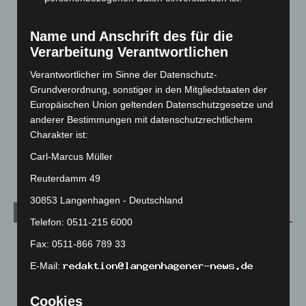
Corona-News
712
Hannover und Region
5.039
Name und Anschrift des für die
Verarbeitung Verantwortlichen
Langenhagen und Ortsteile
3.252
Leserbriefe
1
Verantwortlicher im Sinne der Datenschutz-
Grundverordnung, sonstiger in den Mitgliedstaaten der
Menschen
2
Europäischen Union geltenden Datenschutzgesetze und
Über uns
1
anderer Bestimmungen mit datenschutzrechtlichem
Charakter ist:
Veranstaltungen
1.889
Welt
1.272
Carl-Marcus Müller
Reuterdamm 49
30853 Langenhagen - Deutschland
Archiv
Telefon: 0511-215 6000
August 2026
(15)
Fax: 0511-866 789 33
Juli 2026
(73)
E-Mail:
Juni 2026
(139)
Cookies
Mai 2026
(99)