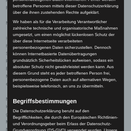
Rettungsdienst der Landeshauptstadt waren mit 10
betroffene Personen mittels dieser Datenschutzerklärung
Fahrzeugen und 35 Einsatzkräften im Einsatz.
über die ihnen zustehenden Rechte aufgeklärt.
Wir haben als für die Verarbeitung Verantwortlicher
Nachtragsmeldung
zahlreiche technische und organisatorische Maßnahmen
umgesetzt, um einen möglichst lückenlosen Schutz der
Hannover
(ots). Nach dem Brand einer Wohnung im
über diese Internetseite verarbeiteten
hannoverschen Stadtteil Linden-Nord ist am späten
personenbezogenen Daten sicherzustellen. Dennoch
Samstagabend, 08.04.2023, eine tote Person in den
können Internetbasierte Datenübertragungen
grundsätzlich Sicherheitslücken aufweisen, sodass ein
Räumlichkeiten entdeckt worden. Nach derzeitigem
absoluter Schutz nicht gewährleistet werden kann. Aus
Ermittlungsstand handelt es sich um den 85 Jahre alten
diesem Grund steht es jeder betroffenen Person frei,
Mieter der Wohnung. Die Brandursache muss noch
personenbezogene Daten auch auf alternativen Wegen,
ermittelt werden.
beispielsweise telefonisch, an uns zu übermitteln.
Nach bisherigen Erkenntnissen der Kriminalpolizei
Begriffsbestimmungen
Hannover meldete ein Anwohner am Samstagabend
Die Datenschutzerklärung beruht auf den
gegen 23:55 Uhr einen Brand in der Wohnung eines
Begrifflichkeiten, die durch den Europäischen Richtlinien-
Mehrfamilienhauses an der Comeniusstraße in Linden-
und Verordnungsgeber beim Erlass der Datenschutz-
Nord, nachdem der Zeuge Rauch im Treppenhaus
Grundverordnung (DS-GVO) verwendet wurden. Unsere