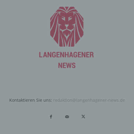
werden, ergibt sich aus der jeweiligen Eingabemaske,
die für die Registrierung verwendet wird. Die von der
betroffenen Person eingegebenen personenbezogenen
Daten werden ausschließlich für die interne Verwendung
bei dem für die Verarbeitung Verantwortlichen und für
eigene Zwecke erhoben und gespeichert. Der für die
Verarbeitung Verantwortliche kann die Weitergabe an
einen oder mehrere Auftragsverarbeiter, beispielsweise
einen Paketdienstleister, veranlassen, der die
personenbezogenen Daten ebenfalls ausschließlich für
eine interne Verwendung, die dem für die Verarbeitung
Verantwortlichen zuzurechnen ist, nutzt.
Durch eine Registrierung auf der Internetseite des für die
Verarbeitung Verantwortlichen wird ferner die vom
Internet-Service-Provider (ISP) der betroffenen Person
Kontaktieren Sie uns:
redaktion@langenhagener-news.de
vergebene IP-Adresse, das Datum sowie die Uhrzeit der
Registrierung gespeichert. Die Speicherung dieser Daten
erfolgt vor dem Hintergrund, dass nur so der Missbrauch
unserer Dienste verhindert werden kann, und diese
Daten im Bedarfsfall ermöglichen, begangene Straftaten