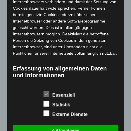
November 2023
(130)
Internetbrowsers verhindern und damit der Setzung von
Cookies dauerhaft widersprechen. Ferner können
Oktober 2023
(114)
bereits gesetzte Cookies jederzeit über einen
September 2023
(133)
Internetbrowser oder andere Softwareprogramme
August 2023
(134)
gelöscht werden. Dies ist in allen gängigen
Internetbrowsern möglich. Deaktiviert die betroffene
Juli 2023
(118)
Person die Setzung von Cookies in dem genutzten
Juni 2023
(142)
Internetbrowser, sind unter Umständen nicht alle
Mai 2023
(139)
Funktionen unserer Internetseite vollumfänglich nutzbar.
April 2023
(155)
Erfassung von allgemeinen Daten
März 2023
(174)
und Informationen
Februar 2023
(154)
Die Internetseite erfasst mit jedem Aufruf der
Januar 2023
(140)
Internetseite durch eine betroffene Person oder ein
Essenziell
Dezember 2022
(130)
automatisiertes System eine Reihe von allgemeinen
Daten und Informationen. Diese allgemeinen Daten und
Statistik
November 2022
(167)
Informationen werden in den Logfiles des Servers
Oktober 2022
(166)
Externe Dienste
gespeichert. Erfasst werden können die (1) verwendeten
September 2022
(205)
Browsertypen und Versionen, (2) das vom zugreifenden
System verwendete Betriebssystem, (3) die
✓ Akzeptieren