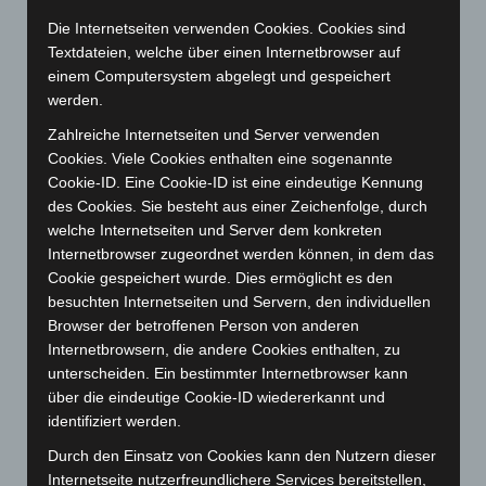
April 2026
(99)
Die Internetseiten verwenden Cookies. Cookies sind
Textdateien, welche über einen Internetbrowser auf
März 2026
(115)
einem Computersystem abgelegt und gespeichert
Februar 2026
(109)
werden.
Januar 2026
(122)
Zahlreiche Internetseiten und Server verwenden
Dezember 2025
(103)
Cookies. Viele Cookies enthalten eine sogenannte
Cookie-ID. Eine Cookie-ID ist eine eindeutige Kennung
November 2025
(114)
des Cookies. Sie besteht aus einer Zeichenfolge, durch
Oktober 2025
(112)
welche Internetseiten und Server dem konkreten
Internetbrowser zugeordnet werden können, in dem das
September 2025
(93)
Cookie gespeichert wurde. Dies ermöglicht es den
August 2025
(90)
besuchten Internetseiten und Servern, den individuellen
Juli 2025
(90)
Browser der betroffenen Person von anderen
Internetbrowsern, die andere Cookies enthalten, zu
Juni 2025
(103)
unterscheiden. Ein bestimmter Internetbrowser kann
Mai 2025
(112)
über die eindeutige Cookie-ID wiedererkannt und
April 2025
(88)
identifiziert werden.
März 2025
(111)
Durch den Einsatz von Cookies kann den Nutzern dieser
Internetseite nutzerfreundlichere Services bereitstellen,
Februar 2025
(96)