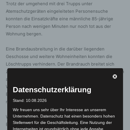
Trotz der umgehend mit drei Trupps unter
Atemschutzgeräten eingeleiteten Personensuche
konnten die Einsatzkräfte eine männliche 85-jährige
Person nach wenigen Minuten nur noch tot aus der
Wohnung bergen.
Eine Brandausbreitung in die darüber liegenden
Geschosse und weitere Wohneinheiten konnten die
Löschtrupps verhindern. Der Brandrauch breitet sich
zunächst über den Treppenraum bis in die oberen Etagen
aus. Umfangreiche Nachlöscharbeiten in der betroffenen
Wohnung und Entrauchungsmaßnahmen mit
Datenschutzerklärung
Belüftungsgeräten im Treppenraum des Gebäudes
Stand: 10.08.2026
mussten durchgeführt werden.
Wir freuen uns sehr über Ihr Interesse an unserem
Unternehmen. Datenschutz hat einen besonders hohen
Weitere Menschen wurden nicht verletzt, da bei
Stellenwert für die Geschäftsleitung. Eine Nutzung der
Eintreffen der Brandschützer bereits alle Personen das
Internetseiten ist grundsätzlich ohne jede Angabe