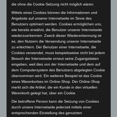
die ohne die Cookie-Setzung nicht möglich wären.
Januar 2025
(88)
Mittels eines Cookies können die Informationen und
Dezember 2024
(89)
Angebote auf unserer Internetseite im Sinne des
November 2024
(94)
Benutzers optimiert werden. Cookies ermöglichen uns,
wie bereits erwähnt, die Benutzer unserer Internetseite
Oktober 2024
(93)
wiederzuerkennen. Zweck dieser Wiedererkennung ist
September 2024
(112)
es, den Nutzern die Verwendung unserer Internetseite
August 2024
(107)
zu erleichtern. Der Benutzer einer Internetseite, die
Cookies verwendet, muss beispielsweise nicht bei jedem
Juli 2024
(89)
Besuch der Internetseite erneut seine Zugangsdaten
Juni 2024
(107)
eingeben, weil dies von der Internetseite und dem auf
Mai 2024
(149)
dem Computersystem des Benutzers abgelegten Cookie
übernommen wird. Ein weiteres Beispiel ist das Cookie
April 2024
(102)
eines Warenkorbes im Online-Shop. Der Online-Shop
März 2024
(103)
merkt sich die Artikel, die ein Kunde in den virtuellen
Warenkorb gelegt hat, über ein Cookie.
Februar 2024
(103)
Januar 2024
(111)
Die betroffene Person kann die Setzung von Cookies
durch unsere Internetseite jederzeit mittels einer
Dezember 2023
(130)
entsprechenden Einstellung des genutzten