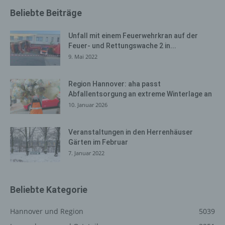
aufzuklären. Insofern ist die Speicherung dieser Daten
Beliebte Beiträge
zur Absicherung des für die Verarbeitung
Verantwortlichen erforderlich. Eine Weitergabe dieser
Unfall mit einem Feuerwehrkran auf der
Daten an Dritte erfolgt grundsätzlich nicht, sofern keine
Feuer- und Rettungswache 2 in...
gesetzliche Pflicht zur Weitergabe besteht oder die
9. Mai 2022
Weitergabe der Strafverfolgung dient.
Die Registrierung der betroffenen Person unter
Region Hannover: aha passt
freiwilliger Angabe personenbezogener Daten dient dem
Abfallentsorgung an extreme Winterlage an
für die Verarbeitung Verantwortlichen dazu, der
10. Januar 2026
betroffenen Person Inhalte oder Leistungen anzubieten,
die aufgrund der Natur der Sache nur registrierten
Veranstaltungen in den Herrenhäuser
Benutzern angeboten werden können. Registrierten
Gärten im Februar
Personen steht die Möglichkeit frei, die bei der
7. Januar 2022
Registrierung angegebenen personenbezogenen Daten
jederzeit abzuändern oder vollständig aus dem
Datenbestand des für die Verarbeitung Verantwortlichen
löschen zu lassen.
Beliebte Kategorie
Der für die Verarbeitung Verantwortliche erteilt jeder
Hannover und Region
5039
betroffenen Person jederzeit auf Anfrage Auskunft