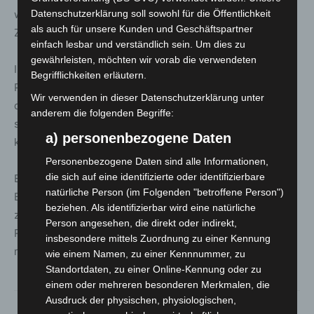
Datenschutzerklärung soll sowohl für die Öffentlichkeit
wahrgenommen hatte. Die Feuerwehr verschaffte sich
als auch für unsere Kunden und Geschäftspartner
Zutritt zu der Wohnung und löschte den Brand.
einfach lesbar und verständlich sein. Um dies zu
gewährleisten, möchten wir vorab die verwendeten
In den Räumen entdeckten die Einsatzkräfte eine leblose
Begrifflichkeiten erläutern.
Person, bei der es sich um den 85-jährigen Bewohner
Wir verwenden in dieser Datenschutzerklärung unter
der Mietswohnung handelt. Die genaue Todesursache
anderem die folgenden Begriffe:
stand noch nicht fest. Weitere Bewohner des Hauses
a) personenbezogene Daten
kamen nicht zu Schaden.
Personenbezogene Daten sind alle Informationen,
die sich auf eine identifizierte oder identifizierbare
Ebenfalls unbekannt ist bislang die genaue Ursache des
natürliche Person (im Folgenden "betroffene Person")
Brandes. Durch das Feuer wurde die Wohnung teilweise
beziehen. Als identifizierbar wird eine natürliche
zerstört. Zudem entstanden Schäden durch
Person angesehen, die direkt oder indirekt,
Rußablagerungen. Die Polizei beziffert den Sachschaden
insbesondere mittels Zuordnung zu einer Kennung
mit rund 50.000 Euro.
wie einem Namen, zu einer Kennnummer, zu
Standortdaten, zu einer Online-Kennung oder zu
einem oder mehreren besonderen Merkmalen, die
Ausdruck der physischen, physiologischen,