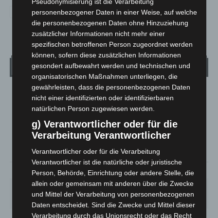
Pseudonymisierung ist die Verarbeitung
personenbezogener Daten in einer Weise, auf welche
die personenbezogenen Daten ohne Hinzuziehung
zusätzlicher Informationen nicht mehr einer
spezifischen betroffenen Person zugeordnet werden
können, sofern diese zusätzlichen Informationen
Wetter
gesondert aufbewahrt werden und technischen und
organisatorischen Maßnahmen unterliegen, die
gewährleisten, dass die personenbezogenen Daten
LANGENHAGEN
nicht einer identifizierten oder identifizierbaren
Bedeckt
natürlichen Person zugewiesen werden.
°
g) Verantwortlicher oder für die
24.6
°
C
24.5
Verarbeitung Verantwortlicher
°
24.4
Verantwortlicher oder für die Verarbeitung
Verantwortlicher ist die natürliche oder juristische
55%
6.2m/s
100%
Person, Behörde, Einrichtung oder andere Stelle, die
allein oder gemeinsam mit anderen über die Zwecke
MO.
DI.
MI.
DO.
FR.
und Mittel der Verarbeitung von personenbezogenen
26
°
24
°
26
°
30
°
35
°
Daten entscheidet. Sind die Zwecke und Mittel dieser
Verarbeitung durch das Unionsrecht oder das Recht