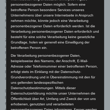
Gebäude eigenständig verlassen hatten. Ein
personenbezogener Daten möglich. Sofern eine
Rettungswagen und ein Notarzteinsatzfahrzeug der
betroffene Person besondere Services unseres
Feuerwehr Hannover waren ebenfalls im Einsatz, um die
Unternehmens über unsere Internetseite in Anspruch
Menschen aus dem Gebäude nach ihrer Flucht zu
nehmen möchte, könnte jedoch eine Verarbeitung
personenbezogener Daten erforderlich werden. Ist die
untersuchen.
Verarbeitung personenbezogener Daten erforderlich und
besteht für eine solche Verarbeitung keine gesetzliche
Zur Schadenhöhe beläuft sich nach ersten Schätzungen
Grundlage, holen wir generell eine Einwilligung der
auf rund 50.000 Euro. Die Einsatzmaßnahmen der
betroffenen Person ein.
Feuerwehr Hannover waren nach rund zwei Stunden
Die Verarbeitung personenbezogener Daten,
abgeschlossen. Im Rahmen einer sogenannten
beispielsweise des Namens, der Anschrift, E-Mail-
Brandnachschau wird durch die Feuerwehr Hannover die
Adresse oder Telefonnummer einer betroffenen Person,
Einsatzstelle zu einem späteren Zeitpunkt erneut
erfolgt stets im Einklang mit der Datenschutz-
Grundverordnung und in Übereinstimmung mit den für
angefahren und kontrolliert.
uns geltenden landesspezifischen
Datenschutzbestimmungen. Mittels dieser
Die Polizei hat die Ermittlungen, die zum Ausbruch des
Datenschutzerklärung möchte unser Unternehmen die
Brandes und zur Todesursache der männlichen Person
Öffentlichkeit über Art, Umfang und Zweck der von uns
führten, vor Ort aufgenommen. Feuerwehr und
erhobenen, genutzten und verarbeiteten
personenbezogenen Daten informieren. Ferner werden