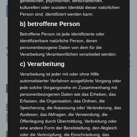
genetischen, psychischen, wirtschaftlichen,
kulturellen oder sozialen Identität dieser natürlichen
Person sind, identifiziert werden kann.
b) betroffene Person
Betroffene Person ist jede identifizierte oder
Vorheriger Artikel
Nächster Artikel
identifizierbare natürliche Person, deren
personenbezogene Daten von dem für die
Mit win e.V. zur
Kunst im Quartier:
Verarbeitung Verantwortlichen verarbeitet werden.
Wildbienenausstellung
Ausstellungseröffnung der
Foto -Projektgruppe
c) Verarbeitung
„Wiesenau im Fokus“
Verarbeitung ist jeder mit oder ohne Hilfe
automatisierter Verfahren ausgeführte Vorgang oder
jede solche Vorgangsreihe im Zusammenhang mit
Verwandte Artikel
Mehr vom Autor
personenbezogenen Daten wie das Erheben, das
Erfassen, die Organisation, das Ordnen, die
Niedersachsen: Feuerwehrkräfte
Speicherung, die Anpassung oder Veränderung, das
kehren nach Waldbrandeinsatz aus
Auslesen, das Abfragen, die Verwendung, die
Spanien zurück
Offenlegung durch Übermittlung, Verbreitung oder
eine andere Form der Bereitstellung, den Abgleich
Brand im „Haus der Begegnung“ in
oder die Verknüpfung, die Einschränkung, das