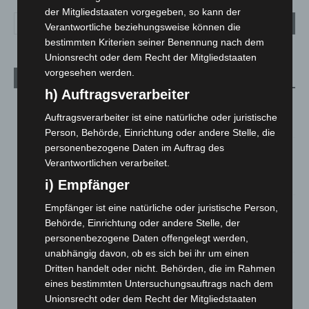
der Mitgliedstaaten vorgegeben, so kann der
Verantwortliche beziehungsweise können die
bestimmten Kriterien seiner Benennung nach dem
Unionsrecht oder dem Recht der Mitgliedstaaten
vorgesehen werden.
Aktuelle Beiträge
h) Auftragsverarbeiter
M’era Luna 2026: 25.000 Fans feiern in Hildesheim
Auftragsverarbeiter ist eine natürliche oder juristische
10. August 2026
Person, Behörde, Einrichtung oder andere Stelle, die
personenbezogene Daten im Auftrag des
Kunst trifft Weingenuss: Barbara-Susann Mehring zeigt ihre
Verantwortlichen verarbeitet.
Werke im Jacques’ Wein-Depot Isernhagen
8. August 2026
i) Empfänger
Empfänger ist eine natürliche oder juristische Person,
A2: Zweite Turbobaustelle startet zwischen Hannover-West
und Bothfeld
Behörde, Einrichtung oder andere Stelle, der
personenbezogene Daten offengelegt werden,
8. August 2026
unabhängig davon, ob es sich bei ihr um einen
Niedersachsen: Feuerwehrkräfte kehren nach
Dritten handelt oder nicht. Behörden, die im Rahmen
Waldbrandeinsatz aus Spanien zurück
eines bestimmten Untersuchungsauftrags nach dem
7. August 2026
Unionsrecht oder dem Recht der Mitgliedstaaten