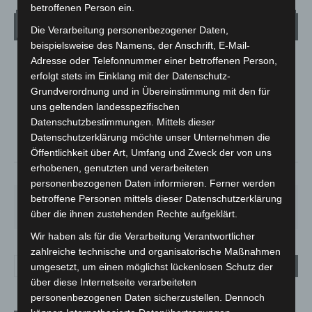
betroffenen Person ein.
Wetter
Die Verarbeitung personenbezogener Daten,
beispielsweise des Namens, der Anschrift, E-Mail-
Adresse oder Telefonnummer einer betroffenen Person,
LANGENHAGEN
erfolgt stets im Einklang mit der Datenschutz-
Überwiegend Bewölkt
Grundverordnung und in Übereinstimmung mit den für
°
21.1
uns geltenden landesspezifischen
°
C
19.6
Datenschutzbestimmungen. Mittels dieser
°
19
Datenschutzerklärung möchte unser Unternehmen die
Öffentlichkeit über Art, Umfang und Zweck der von uns
erhobenen, genutzten und verarbeiteten
78%
0.5m/s
63%
personenbezogenen Daten informieren. Ferner werden
betroffene Personen mittels dieser Datenschutzerklärung
DO.
FR.
SA.
SO.
MO.
29
°
24
°
27
°
31
°
31
°
über die ihnen zustehenden Rechte aufgeklärt.
Wir haben als für die Verarbeitung Verantwortlicher
zahlreiche technische und organisatorische Maßnahmen
umgesetzt, um einen möglichst lückenlosen Schutz der
über diese Internetseite verarbeiteten
personenbezogenen Daten sicherzustellen. Dennoch