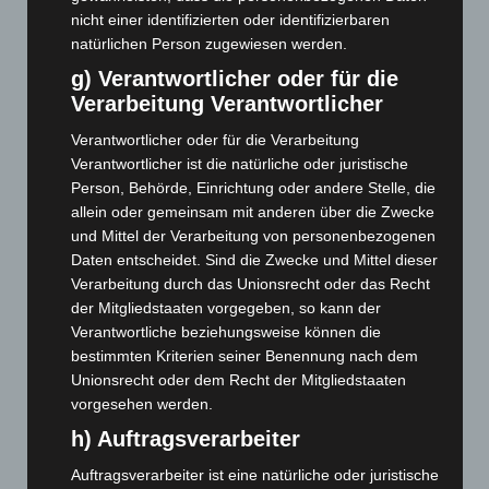
Oktober 2024
(93)
nicht einer identifizierten oder identifizierbaren
September 2024
(112)
natürlichen Person zugewiesen werden.
August 2024
(107)
g) Verantwortlicher oder für die
Juli 2024
(89)
Verarbeitung Verantwortlicher
Juni 2024
(107)
Verantwortlicher oder für die Verarbeitung
Verantwortlicher ist die natürliche oder juristische
Mai 2024
(149)
Person, Behörde, Einrichtung oder andere Stelle, die
April 2024
(102)
allein oder gemeinsam mit anderen über die Zwecke
März 2024
(103)
und Mittel der Verarbeitung von personenbezogenen
Daten entscheidet. Sind die Zwecke und Mittel dieser
Februar 2024
(103)
Verarbeitung durch das Unionsrecht oder das Recht
Januar 2024
(111)
der Mitgliedstaaten vorgegeben, so kann der
Dezember 2023
(130)
Verantwortliche beziehungsweise können die
bestimmten Kriterien seiner Benennung nach dem
November 2023
(130)
Unionsrecht oder dem Recht der Mitgliedstaaten
Oktober 2023
(114)
vorgesehen werden.
September 2023
(133)
h) Auftragsverarbeiter
August 2023
(134)
Auftragsverarbeiter ist eine natürliche oder juristische