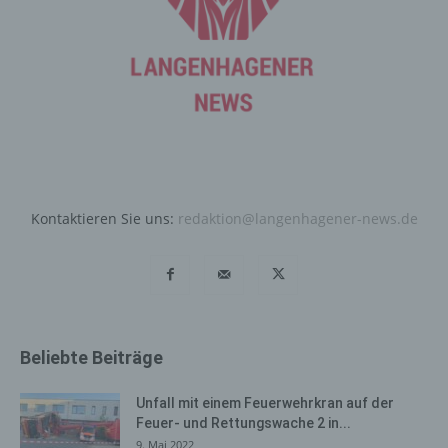
des Cookies. Sie besteht aus einer Zeichenfolge, durch
welche Internetseiten und Server dem konkreten
Internetbrowser zugeordnet werden können, in dem das
Cookie gespeichert wurde. Dies ermöglicht es den
besuchten Internetseiten und Servern, den individuellen
Browser der betroffenen Person von anderen
Internetbrowsern, die andere Cookies enthalten, zu
unterscheiden. Ein bestimmter Internetbrowser kann
über die eindeutige Cookie-ID wiedererkannt und
identifiziert werden.
Kontaktieren Sie uns:
redaktion@langenhagener-news.de
Durch den Einsatz von Cookies kann den Nutzern dieser
Internetseite nutzerfreundlichere Services bereitstellen,
die ohne die Cookie-Setzung nicht möglich wären.
Mittels eines Cookies können die Informationen und
Angebote auf unserer Internetseite im Sinne des
Beliebte Beiträge
Benutzers optimiert werden. Cookies ermöglichen uns,
wie bereits erwähnt, die Benutzer unserer Internetseite
wiederzuerkennen. Zweck dieser Wiedererkennung ist
Unfall mit einem Feuerwehrkran auf der
es, den Nutzern die Verwendung unserer Internetseite
Feuer- und Rettungswache 2 in...
zu erleichtern. Der Benutzer einer Internetseite, die
9. Mai 2022