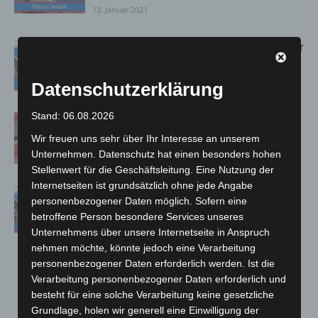
13. Januar 2021
Zeugenaufruf: Betrunkener Autofahrer
gerät in den Gegenverkehr
13. Januar 2021
Datenschutzerklärung
Stand: 06.08.2026
Zimmerbrand in Mittelfeld
Wir freuen uns sehr über Ihr Interesse an unserem
13. Januar 2021
Unternehmen. Datenschutz hat einen besonders hohen
Stellenwert für die Geschäftsleitung. Eine Nutzung der
Internetseiten ist grundsätzlich ohne jede Angabe
Messeschnellweg: Zwei Verletzte bei
personenbezogener Daten möglich. Sofern eine
Verkehrsunfall
betroffene Person besondere Services unseres
12. Januar 2021
Unternehmens über unsere Internetseite in Anspruch
nehmen möchte, könnte jedoch eine Verarbeitung
personenbezogener Daten erforderlich werden. Ist die
Verarbeitung personenbezogener Daten erforderlich und
187
188
189
besteht für eine solche Verarbeitung keine gesetzliche
Grundlage, holen wir generell eine Einwilligung der