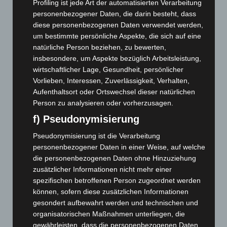
Januar 2026
(122)
Profiling ist jede Art der automatisierten Verarbeitung
personenbezogener Daten, die darin besteht, dass
Dezember 2025
(103)
diese personenbezogenen Daten verwendet werden,
November 2025
(114)
um bestimmte persönliche Aspekte, die sich auf eine
Oktober 2025
(112)
natürliche Person beziehen, zu bewerten,
insbesondere, um Aspekte bezüglich Arbeitsleistung,
September 2025
(93)
wirtschaftlicher Lage, Gesundheit, persönlicher
August 2025
(90)
Vorlieben, Interessen, Zuverlässigkeit, Verhalten,
Juli 2025
(90)
Aufenthaltsort oder Ortswechsel dieser natürlichen
Person zu analysieren oder vorherzusagen.
Juni 2025
(103)
f) Pseudonymisierung
Mai 2025
(112)
Pseudonymisierung ist die Verarbeitung
April 2025
(88)
personenbezogener Daten in einer Weise, auf welche
März 2025
(111)
die personenbezogenen Daten ohne Hinzuziehung
Februar 2025
(96)
zusätzlicher Informationen nicht mehr einer
spezifischen betroffenen Person zugeordnet werden
Januar 2025
(88)
können, sofern diese zusätzlichen Informationen
Dezember 2024
(89)
gesondert aufbewahrt werden und technischen und
November 2024
(94)
organisatorischen Maßnahmen unterliegen, die
gewährleisten, dass die personenbezogenen Daten