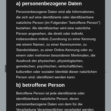
Großkontrolle
a) personenbezogene Daten
2. August 2026
Personenbezogene Daten sind alle Informationen,
die sich auf eine identifizierte oder identifizierbare
Hannover Klassik Open Air 2026: Französische Oper im
Maschpark
natürliche Person (im Folgenden "betroffene Person")
beziehen. Als identifizierbar wird eine natürliche
2. August 2026
Person angesehen, die direkt oder indirekt,
Schwarz Digits und Zscaler starten souveräne Cloud-
insbesondere mittels Zuordnung zu einer Kennung
Sicherheitsplattform für Europa
wie einem Namen, zu einer Kennnummer, zu
2. August 2026
Standortdaten, zu einer Online-Kennung oder zu
einem oder mehreren besonderen Merkmalen, die
Ausdruck der physischen, physiologischen,
genetischen, psychischen, wirtschaftlichen,
Kategorien
kulturellen oder sozialen Identität dieser natürlichen
Person sind, identifiziert werden kann.
Blaulicht
2.797
b) betroffene Person
Corona-News
712
Betroffene Person ist jede identifizierte oder
Hannover und Region
5.034
identifizierbare natürliche Person, deren
Langenhagen und Ortsteile
3.249
personenbezogene Daten von dem für die
Leserbriefe
1
Verarbeitung Verantwortlichen verarbeitet werden.