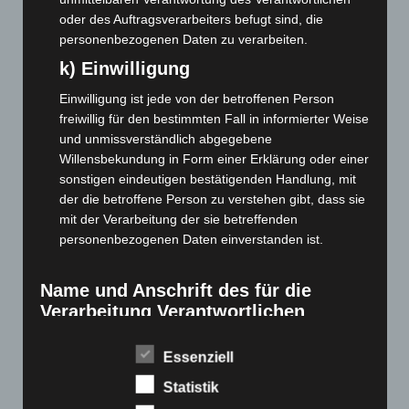
April 2022
(198)
oder des Auftragsverarbeiters befugt sind, die
März 2022
(221)
personenbezogenen Daten zu verarbeiten.
Februar 2022
(189)
k) Einwilligung
Januar 2022
(190)
Einwilligung ist jede von der betroffenen Person
Dezember 2021
(204)
freiwillig für den bestimmten Fall in informierter Weise
und unmissverständlich abgegebene
November 2021
(215)
Willensbekundung in Form einer Erklärung oder einer
Oktober 2021
(171)
sonstigen eindeutigen bestätigenden Handlung, mit
September 2021
(180)
der die betroffene Person zu verstehen gibt, dass sie
mit der Verarbeitung der sie betreffenden
August 2021
(154)
personenbezogenen Daten einverstanden ist.
Juli 2021
(213)
Juni 2021
(198)
Name und Anschrift des für die
Mai 2021
(200)
Verarbeitung Verantwortlichen
April 2021
(163)
Verantwortlicher im Sinne der Datenschutz-
Essenziell
März 2021
(228)
Grundverordnung, sonstiger in den Mitgliedstaaten der
Europäischen Union geltenden Datenschutzgesetze und
Statistik
Februar 2021
(189)
anderer Bestimmungen mit datenschutzrechtlichem