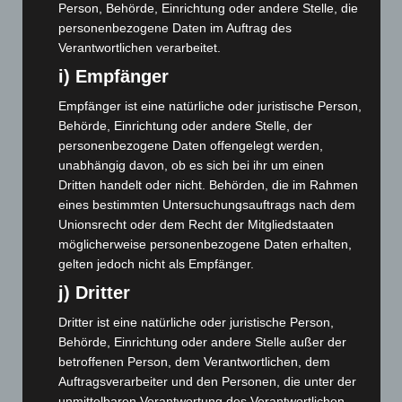
Juli 2023
(118)
Person, Behörde, Einrichtung oder andere Stelle, die
personenbezogene Daten im Auftrag des
Juni 2023
(142)
Verantwortlichen verarbeitet.
Mai 2023
(139)
i) Empfänger
April 2023
(155)
Empfänger ist eine natürliche oder juristische Person,
März 2023
(174)
Behörde, Einrichtung oder andere Stelle, der
Februar 2023
(154)
personenbezogene Daten offengelegt werden,
Januar 2023
(140)
unabhängig davon, ob es sich bei ihr um einen
Dritten handelt oder nicht. Behörden, die im Rahmen
Dezember 2022
(130)
eines bestimmten Untersuchungsauftrags nach dem
November 2022
(167)
Unionsrecht oder dem Recht der Mitgliedstaaten
möglicherweise personenbezogene Daten erhalten,
Oktober 2022
(166)
gelten jedoch nicht als Empfänger.
September 2022
(205)
j) Dritter
August 2022
(166)
Dritter ist eine natürliche oder juristische Person,
Juli 2022
(133)
Behörde, Einrichtung oder andere Stelle außer der
Juni 2022
(167)
betroffenen Person, dem Verantwortlichen, dem
Mai 2022
(177)
Auftragsverarbeiter und den Personen, die unter der
unmittelbaren Verantwortung des Verantwortlichen