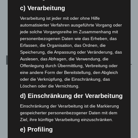
Menschen
2
c) Verarbeitung
Über uns
1
Verarbeitung ist jeder mit oder ohne Hilfe
automatisierter Verfahren ausgeführte Vorgang oder
Veranstaltungen
1.887
jede solche Vorgangsreihe im Zusammenhang mit
Welt
1.269
personenbezogenen Daten wie das Erheben, das
Erfassen, die Organisation, das Ordnen, die
Speicherung, die Anpassung oder Veränderung, das
Auslesen, das Abfragen, die Verwendung, die
Archiv
Offenlegung durch Übermittlung, Verbreitung oder
eine andere Form der Bereitstellung, den Abgleich
August 2026
(9)
oder die Verknüpfung, die Einschränkung, das
Juli 2026
(73)
Löschen oder die Vernichtung.
Juni 2026
(139)
d) Einschränkung der Verarbeitung
Mai 2026
(99)
Einschränkung der Verarbeitung ist die Markierung
April 2026
(99)
gespeicherter personenbezogener Daten mit dem
März 2026
(115)
Ziel, ihre künftige Verarbeitung einzuschränken.
e) Profiling
Februar 2026
(109)