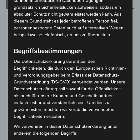
können Internetbasierte Datenübertragungen
Aktuelle Beiträge
grundsätzlich Sicherheitslücken aufweisen, sodass ein
absoluter Schutz nicht gewährleistet werden kann. Aus
Region Hannover: 21 neue Notfallsanitäter starten beim
diesem Grund steht es jeder betroffenen Person frei,
Roten Kreuz
personenbezogene Daten auch auf alternativen Wegen,
5. August 2026
beispielsweise telefonisch, an uns zu übermitteln.
Mann läuft mit Hockeyschläger über A7 – Polizei sucht
Zeugen
Begriffsbestimmungen
5. August 2026
Die Datenschutzerklärung beruht auf den
Begrifflichkeiten, die durch den Europäischen Richtlinien-
Celle: Mensch stirbt bei Bagger-Unfall auf Baustelle
und Verordnungsgeber beim Erlass der Datenschutz-
5. August 2026
Grundverordnung (DS-GVO) verwendet wurden. Unsere
Datenschutzerklärung soll sowohl für die Öffentlichkeit
Gasleitung bei McDonald’s-Umbau in Langenhagen
beschädigt
als auch für unsere Kunden und Geschäftspartner
einfach lesbar und verständlich sein. Um dies zu
5. August 2026
gewährleisten, möchten wir vorab die verwendeten
Begrifflichkeiten erläutern.
Anklage nach Abschaltung von „Archetyp Market“ erhoben
3. August 2026
Wir verwenden in dieser Datenschutzerklärung unter
anderem die folgenden Begriffe:
Hannover: Polizei stoppt 166 Trunkenheitsfahrten bei