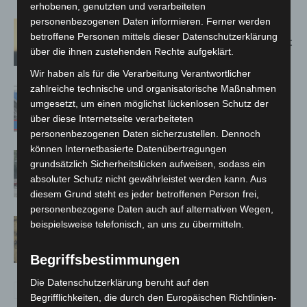
erhobenen, genutzten und verarbeiteten
personenbezogenen Daten informieren. Ferner werden
Hannover: Erste Tigermücken-
betroffene Personen mittels dieser Datenschutzerklärung
Population in Niedersachsen entdeckt
über die ihnen zustehenden Rechte aufgeklärt.
Wir haben als für die Verarbeitung Verantwortlicher
zahlreiche technische und organisatorische Maßnahmen
Mann läuft mit Hockeyschläger über
umgesetzt, um einen möglichst lückenlosen Schutz der
A7 – Polizei sucht Zeugen
über diese Internetseite verarbeiteten
personenbezogenen Daten sicherzustellen. Dennoch
können Internetbasierte Datenübertragungen
Gasleitung bei McDonald’s-Umbau in
grundsätzlich Sicherheitslücken aufweisen, sodass ein
Langenhagen beschädigt
absoluter Schutz nicht gewährleistet werden kann. Aus
diesem Grund steht es jeder betroffenen Person frei,
personenbezogene Daten auch auf alternativen Wegen,
Hannover Klassik Open Air 2026:
beispielsweise telefonisch, an uns zu übermitteln.
Französische Oper im Maschpark
Begriffsbestimmungen
Die Datenschutzerklärung beruht auf den
Begrifflichkeiten, die durch den Europäischen Richtlinien-