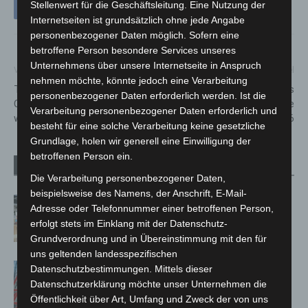
Stellenwert für die Geschäftsleitung. Eine Nutzung der
Internetseiten ist grundsätzlich ohne jede Angabe
personenbezogener Daten möglich. Sofern eine
betroffene Person besondere Services unseres
Unternehmens über unsere Internetseite in Anspruch
Vorheriger Artikel
Nächster Artikel
nehmen möchte, könnte jedoch eine Verarbeitung
Trotz Wasserschaden und
Impfteams des
personenbezogener Daten erforderlich werden. Ist die
Corona – Die MIMUSE geht
Gesundheitsamts – Termine
Verarbeitung personenbezogener Daten erforderlich und
weiter
und Stationen für KW 46
besteht für eine solche Verarbeitung keine gesetzliche
Grundlage, holen wir generell eine Einwilligung der
betroffenen Person ein.
Verwandte Artikel
Mehr vom Autor
Die Verarbeitung personenbezogener Daten,
beispielsweise des Namens, der Anschrift, E-Mail-
Kunst trifft Weingenuss: Barbara-
Adresse oder Telefonnummer einer betroffenen Person,
Susann Mehring zeigt ihre Werke im
erfolgt stets im Einklang mit der Datenschutz-
Jacques’ Wein-Depot Isernhagen
Grundverordnung und in Übereinstimmung mit den für
uns geltenden landesspezifischen
A2: Zweite Turbobaustelle startet
Datenschutzbestimmungen. Mittels dieser
zwischen Hannover-West und
Datenschutzerklärung möchte unser Unternehmen die
Bothfeld
Öffentlichkeit über Art, Umfang und Zweck der von uns