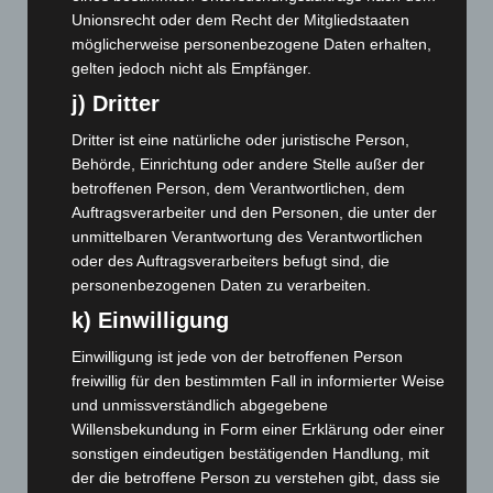
Dezember 2024
(89)
Unionsrecht oder dem Recht der Mitgliedstaaten
November 2024
(94)
möglicherweise personenbezogene Daten erhalten,
gelten jedoch nicht als Empfänger.
Oktober 2024
(93)
j) Dritter
September 2024
(112)
Dritter ist eine natürliche oder juristische Person,
August 2024
(107)
Behörde, Einrichtung oder andere Stelle außer der
Juli 2024
(89)
betroffenen Person, dem Verantwortlichen, dem
Juni 2024
(107)
Auftragsverarbeiter und den Personen, die unter der
unmittelbaren Verantwortung des Verantwortlichen
Mai 2024
(149)
oder des Auftragsverarbeiters befugt sind, die
April 2024
(102)
personenbezogenen Daten zu verarbeiten.
März 2024
(103)
k) Einwilligung
Februar 2024
(103)
Einwilligung ist jede von der betroffenen Person
Januar 2024
(111)
freiwillig für den bestimmten Fall in informierter Weise
Dezember 2023
(130)
und unmissverständlich abgegebene
Willensbekundung in Form einer Erklärung oder einer
November 2023
(130)
sonstigen eindeutigen bestätigenden Handlung, mit
Oktober 2023
(114)
der die betroffene Person zu verstehen gibt, dass sie