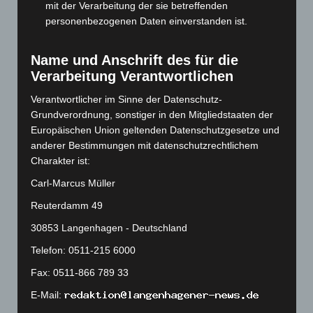
mit der Verarbeitung der sie betreffenden
September 2023
(133)
personenbezogenen Daten einverstanden ist.
August 2023
(134)
Juli 2023
(118)
Name und Anschrift des für die
Juni 2023
(142)
Verarbeitung Verantwortlichen
Mai 2023
(139)
Verantwortlicher im Sinne der Datenschutz-
April 2023
(155)
Grundverordnung, sonstiger in den Mitgliedstaaten der
Europäischen Union geltenden Datenschutzgesetze und
März 2023
(174)
anderer Bestimmungen mit datenschutzrechtlichem
Februar 2023
(154)
Charakter ist:
Januar 2023
(140)
Carl-Marcus Müller
Dezember 2022
(130)
Reuterdamm 49
November 2022
(167)
30853 Langenhagen - Deutschland
Oktober 2022
(166)
Telefon: 0511-215 6000
September 2022
(205)
Fax: 0511-866 789 33
August 2022
(166)
E-Mail:
Juli 2022
(133)