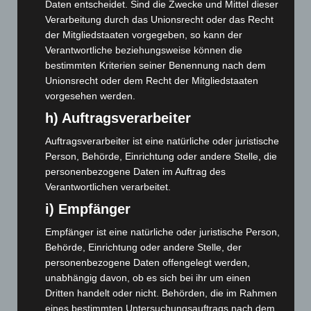
März 2026
(115)
Daten entscheidet. Sind die Zwecke und Mittel dieser
Verarbeitung durch das Unionsrecht oder das Recht
Februar 2026
(109)
der Mitgliedstaaten vorgegeben, so kann der
Januar 2026
(122)
Verantwortliche beziehungsweise können die
bestimmten Kriterien seiner Benennung nach dem
Dezember 2025
(103)
Unionsrecht oder dem Recht der Mitgliedstaaten
November 2025
(114)
vorgesehen werden.
Oktober 2025
(112)
h) Auftragsverarbeiter
September 2025
(93)
Auftragsverarbeiter ist eine natürliche oder juristische
August 2025
(90)
Person, Behörde, Einrichtung oder andere Stelle, die
Juli 2025
(90)
personenbezogene Daten im Auftrag des
Verantwortlichen verarbeitet.
Juni 2025
(103)
i) Empfänger
Mai 2025
(112)
Empfänger ist eine natürliche oder juristische Person,
April 2025
(88)
Behörde, Einrichtung oder andere Stelle, der
März 2025
(111)
personenbezogene Daten offengelegt werden,
Februar 2025
(96)
unabhängig davon, ob es sich bei ihr um einen
Dritten handelt oder nicht. Behörden, die im Rahmen
Januar 2025
(88)
eines bestimmten Untersuchungsauftrags nach dem