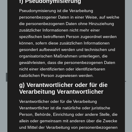
f) Pseudonymisierung
Langenhagen und Ortsteile
3.252
Pseudonymisierung ist die Verarbeitung
Leserbriefe
1
personenbezogener Daten in einer Weise, auf welche
die personenbezogenen Daten ohne Hinzuziehung
Menschen
2
zusätzlicher Informationen nicht mehr einer
Über uns
1
spezifischen betroffenen Person zugeordnet werden
können, sofern diese zusätzlichen Informationen
Veranstaltungen
1.888
gesondert aufbewahrt werden und technischen und
Welt
1.271
organisatorischen Maßnahmen unterliegen, die
gewährleisten, dass die personenbezogenen Daten
nicht einer identifizierten oder identifizierbaren
natürlichen Person zugewiesen werden.
Archiv
g) Verantwortlicher oder für die
August 2026
(14)
Verarbeitung Verantwortlicher
Juli 2026
(73)
Verantwortlicher oder für die Verarbeitung
Juni 2026
(139)
Verantwortlicher ist die natürliche oder juristische
Person, Behörde, Einrichtung oder andere Stelle, die
Mai 2026
(99)
allein oder gemeinsam mit anderen über die Zwecke
April 2026
(99)
und Mittel der Verarbeitung von personenbezogenen