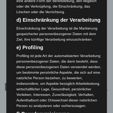
eine andere Form der Bereitstellung, den Abgleich
eingedämmt
oder die Verknüpfung, die Einschränkung, das
6. August 2026
Löschen oder die Vernichtung.
Region Hannover: 21 neue Notfallsanitäter starten beim
d) Einschränkung der Verarbeitung
Roten Kreuz
Einschränkung der Verarbeitung ist die Markierung
5. August 2026
gespeicherter personenbezogener Daten mit dem
Mann läuft mit Hockeyschläger über A7 – Polizei sucht
Ziel, ihre künftige Verarbeitung einzuschränken.
Zeugen
e) Profiling
5. August 2026
Profiling ist jede Art der automatisierten Verarbeitung
Celle: Mensch stirbt bei Bagger-Unfall auf Baustelle
personenbezogener Daten, die darin besteht, dass
5. August 2026
diese personenbezogenen Daten verwendet werden,
um bestimmte persönliche Aspekte, die sich auf eine
natürliche Person beziehen, zu bewerten,
insbesondere, um Aspekte bezüglich Arbeitsleistung,
Kategorien
wirtschaftlicher Lage, Gesundheit, persönlicher
Vorlieben, Interessen, Zuverlässigkeit, Verhalten,
Blaulicht
2.799
Aufenthaltsort oder Ortswechsel dieser natürlichen
Corona-News
712
Person zu analysieren oder vorherzusagen.
Hannover und Region
5.039