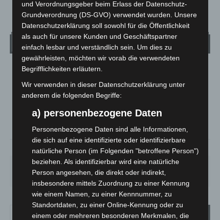
und Verordnungsgeber beim Erlass der Datenschutz-
Grundverordnung (DS-GVO) verwendet wurden. Unsere
Datenschutzerklärung soll sowohl für die Öffentlichkeit
als auch für unsere Kunden und Geschäftspartner
Wetter
einfach lesbar und verständlich sein. Um dies zu
gewährleisten, möchten wir vorab die verwendeten
Begrifflichkeiten erläutern.
LANGENHAGEN
Klarer Himmel
Wir verwenden in dieser Datenschutzerklärung unter
anderem die folgenden Begriffe:
°
24.4
°
C
22
a) personenbezogene Daten
°
21.6
Personenbezogene Daten sind alle Informationen,
die sich auf eine identifizierte oder identifizierbare
51%
2.2m/s
5%
natürliche Person (im Folgenden "betroffene Person")
beziehen. Als identifizierbar wird eine natürliche
SA.
SO.
MO.
DI.
MI.
Person angesehen, die direkt oder indirekt,
27
°
34
°
28
°
22
°
26
°
insbesondere mittels Zuordnung zu einer Kennung
wie einem Namen, zu einer Kennnummer, zu
Standortdaten, zu einer Online-Kennung oder zu
einem oder mehreren besonderen Merkmalen, die