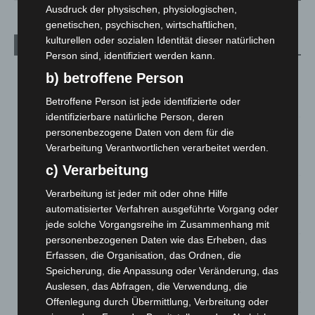
Ausdruck der physischen, physiologischen,
genetischen, psychischen, wirtschaftlichen,
kulturellen oder sozialen Identität dieser natürlichen
Aktuelle Beiträge
Person sind, identifiziert werden kann.
Kunst trifft Weingenuss: Barbara-Susann Mehring zeigt ihre
b) betroffene Person
Werke im Jacques’ Wein-Depot Isernhagen
Betroffene Person ist jede identifizierte oder
8. August 2026
identifizierbare natürliche Person, deren
A2: Zweite Turbobaustelle startet zwischen Hannover-West
personenbezogene Daten von dem für die
und Bothfeld
Verarbeitung Verantwortlichen verarbeitet werden.
8. August 2026
c) Verarbeitung
Niedersachsen: Feuerwehrkräfte kehren nach
Verarbeitung ist jeder mit oder ohne Hilfe
Waldbrandeinsatz aus Spanien zurück
automatisierter Verfahren ausgeführte Vorgang oder
7. August 2026
jede solche Vorgangsreihe im Zusammenhang mit
personenbezogenen Daten wie das Erheben, das
Hannover: Erste Tigermücken-Population in Niedersachsen
Erfassen, die Organisation, das Ordnen, die
entdeckt
Speicherung, die Anpassung oder Veränderung, das
7. August 2026
Auslesen, das Abfragen, die Verwendung, die
Offenlegung durch Übermittlung, Verbreitung oder
Brand im „Haus der Begegnung“ in Neuwarmbüchen schnell