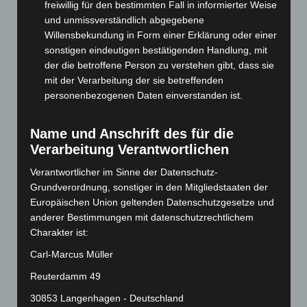
freiwillig für den bestimmten Fall in informierter Weise
Januar 2025
(88)
und unmissverständlich abgegebene
Dezember 2024
(89)
Willensbekundung in Form einer Erklärung oder einer
November 2024
(94)
sonstigen eindeutigen bestätigenden Handlung, mit
der die betroffene Person zu verstehen gibt, dass sie
Oktober 2024
(93)
mit der Verarbeitung der sie betreffenden
September 2024
(112)
personenbezogenen Daten einverstanden ist.
August 2024
(107)
Juli 2024
(89)
Name und Anschrift des für die
Verarbeitung Verantwortlichen
Juni 2024
(107)
Verantwortlicher im Sinne der Datenschutz-
Mai 2024
(149)
Grundverordnung, sonstiger in den Mitgliedstaaten der
April 2024
(102)
Europäischen Union geltenden Datenschutzgesetze und
März 2024
(103)
anderer Bestimmungen mit datenschutzrechtlichem
Charakter ist:
Februar 2024
(103)
Carl-Marcus Müller
Januar 2024
(111)
Dezember 2023
(130)
Reuterdamm 49
November 2023
(130)
30853 Langenhagen - Deutschland