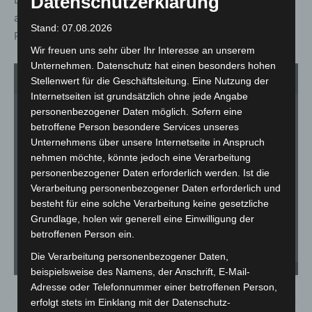
Datenschutzerklärung
allen Verkehrsteilnehmern und Anliegern für ihre
Stand: 07.08.2026
Rücksichtnahme und ihr Verständnis.
Wir freuen uns sehr über Ihr Interesse an unserem
Unternehmen. Datenschutz hat einen besonders hohen
1
von 2
Stellenwert für die Geschäftsleitung. Eine Nutzung der
Internetseiten ist grundsätzlich ohne jede Angabe
personenbezogener Daten möglich. Sofern eine
betroffene Person besondere Services unseres
Unternehmens über unsere Internetseite in Anspruch
nehmen möchte, könnte jedoch eine Verarbeitung
personenbezogener Daten erforderlich werden. Ist die
Verarbeitung personenbezogener Daten erforderlich und
besteht für eine solche Verarbeitung keine gesetzliche
Grundlage, holen wir generell eine Einwilligung der
betroffenen Person ein.
Die Verarbeitung personenbezogener Daten,
Der Radweg am Silbersee - Richtung Bothfeld wird saniert. © Carl-Marcus Müller
beispielsweise des Namens, der Anschrift, E-Mail-
Adresse oder Telefonnummer einer betroffenen Person,
erfolgt stets im Einklang mit der Datenschutz-