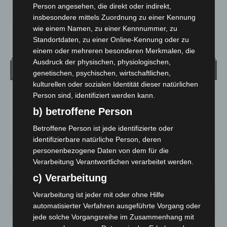
Person angesehen, die direkt oder indirekt,
insbesondere mittels Zuordnung zu einer Kennung
wie einem Namen, zu einer Kennnummer, zu
Standortdaten, zu einer Online-Kennung oder zu
einem oder mehreren besonderen Merkmalen, die
Ausdruck der physischen, physiologischen,
Wetter
genetischen, psychischen, wirtschaftlichen,
kulturellen oder sozialen Identität dieser natürlichen
Person sind, identifiziert werden kann.
LANGENHAGEN
b) betroffene Person
Überwiegend Bewölkt
°
21.7
Betroffene Person ist jede identifizierte oder
°
C
21
identifizierbare natürliche Person, deren
°
18.8
personenbezogene Daten von dem für die
Verarbeitung Verantwortlichen verarbeitet werden.
c) Verarbeitung
59%
3.9m/s
77%
Verarbeitung ist jeder mit oder ohne Hilfe
FR.
SA.
SO.
MO.
DI.
21
°
26
°
32
°
31
°
23
°
automatisierter Verfahren ausgeführte Vorgang oder
jede solche Vorgangsreihe im Zusammenhang mit