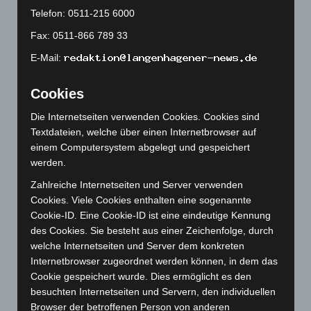
Oktober 2023
(114)
Telefon: 0511-215 6000
September 2023
(133)
Fax: 0511-866 789 33
August 2023
(134)
E-Mail:
Juli 2023
(118)
Cookies
Juni 2023
(142)
Mai 2023
(139)
Die Internetseiten verwenden Cookies. Cookies sind
Textdateien, welche über einen Internetbrowser auf
April 2023
(155)
einem Computersystem abgelegt und gespeichert
März 2023
(174)
werden.
Februar 2023
(154)
Zahlreiche Internetseiten und Server verwenden
Januar 2023
(140)
Cookies. Viele Cookies enthalten eine sogenannte
Cookie-ID. Eine Cookie-ID ist eine eindeutige Kennung
Dezember 2022
(130)
des Cookies. Sie besteht aus einer Zeichenfolge, durch
November 2022
(167)
welche Internetseiten und Server dem konkreten
Oktober 2022
(166)
Internetbrowser zugeordnet werden können, in dem das
Cookie gespeichert wurde. Dies ermöglicht es den
September 2022
(205)
besuchten Internetseiten und Servern, den individuellen
August 2022
(166)
Browser der betroffenen Person von anderen