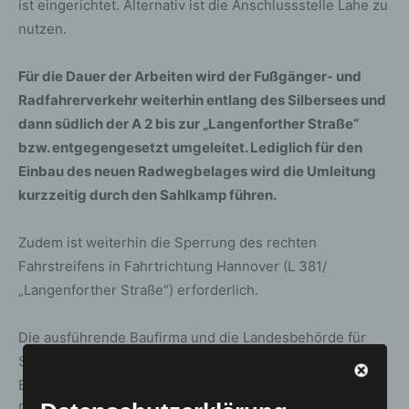
ist eingerichtet. Alternativ ist die Anschlussstelle Lahe zu
nutzen.
Für die Dauer der Arbeiten wird der Fußgänger- und
Radfahrerverkehr weiterhin entlang des Silbersees und
dann südlich der A 2 bis zur „Langenforther Straße“
bzw. entgegengesetzt umgeleitet. Lediglich für den
Einbau des neuen Radwegbelages wird die Umleitung
kurzzeitig durch den Sahlkamp führen.
Zudem ist weiterhin die Sperrung des rechten
Fahrstreifens in Fahrtrichtung Hannover (L 381/
„Langenforther Straße“) erforderlich.
Die ausführende Baufirma und die Landesbehörde für
Straßenbau und Verkehr sind bemüht, alle
Beeinträchtigungen auf ein Mindestmaß zu beschränken.
Die Landesbehörde für Straßenbau und Verkehr dankt