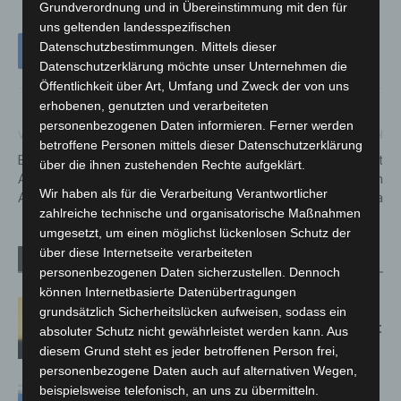
Grundverordnung und in Übereinstimmung mit den für
uns geltenden landesspezifischen
Datenschutzbestimmungen. Mittels dieser
Datenschutzerklärung möchte unser Unternehmen die
Öffentlichkeit über Art, Umfang und Zweck der von uns
erhobenen, genutzten und verarbeiteten
personenbezogenen Daten informieren. Ferner werden
Vorheriger Artikel
Nächster Artikel
betroffene Personen mittels dieser Datenschutzerklärung
Bad Nenndorf: Tödlicher
Landesregierung unterstützt
über die ihnen zustehenden Rechte aufgeklärt.
Auffahrunfall auf der
Tierheime in Zeiten von
Wir haben als für die Verarbeitung Verantwortlicher
Autobahn
Corona
zahlreiche technische und organisatorische Maßnahmen
umgesetzt, um einen möglichst lückenlosen Schutz der
über diese Internetseite verarbeiteten
Verwandte Artikel
Mehr vom Autor
personenbezogenen Daten sicherzustellen. Dennoch
können Internetbasierte Datenübertragungen
Hannover: Erste Tigermücken-
grundsätzlich Sicherheitslücken aufweisen, sodass ein
Population in Niedersachsen entdeckt
absoluter Schutz nicht gewährleistet werden kann. Aus
diesem Grund steht es jeder betroffenen Person frei,
personenbezogene Daten auch auf alternativen Wegen,
beispielsweise telefonisch, an uns zu übermitteln.
Mann läuft mit Hockeyschläger über