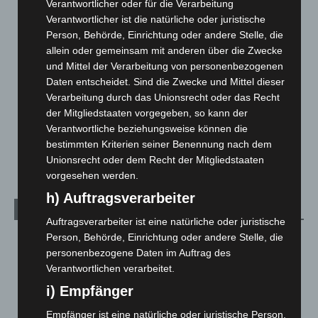
Corona-News
712
Verantwortlicher oder für die Verarbeitung
Verantwortlicher ist die natürliche oder juristische
Hannover und Region
5.037
Person, Behörde, Einrichtung oder andere Stelle, die
Langenhagen und Ortsteile
3.250
allein oder gemeinsam mit anderen über die Zwecke
Leserbriefe
1
und Mittel der Verarbeitung von personenbezogenen
Daten entscheidet. Sind die Zwecke und Mittel dieser
Menschen
2
Verarbeitung durch das Unionsrecht oder das Recht
Über uns
1
der Mitgliedstaaten vorgegeben, so kann der
Verantwortliche beziehungsweise können die
Veranstaltungen
1.887
bestimmten Kriterien seiner Benennung nach dem
Welt
1.270
Unionsrecht oder dem Recht der Mitgliedstaaten
vorgesehen werden.
h) Auftragsverarbeiter
Archiv
Auftragsverarbeiter ist eine natürliche oder juristische
Person, Behörde, Einrichtung oder andere Stelle, die
August 2026
(12)
personenbezogene Daten im Auftrag des
Juli 2026
(73)
Verantwortlichen verarbeitet.
Juni 2026
(139)
i) Empfänger
Mai 2026
(99)
Empfänger ist eine natürliche oder juristische Person,