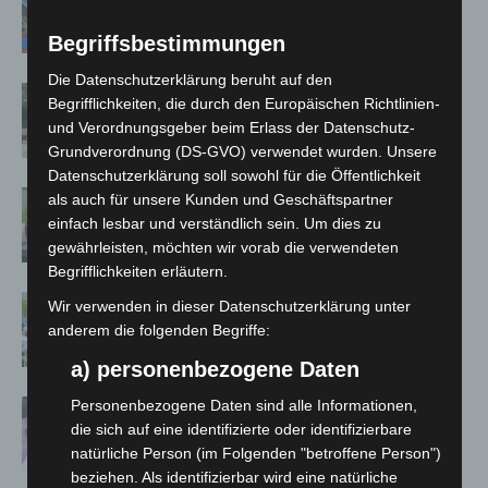
A7 – Polizei sucht Zeugen
Begriffsbestimmungen
Die Datenschutzerklärung beruht auf den
Gasleitung bei McDonald’s-Umbau in
Begrifflichkeiten, die durch den Europäischen Richtlinien-
Langenhagen beschädigt
und Verordnungsgeber beim Erlass der Datenschutz-
Grundverordnung (DS-GVO) verwendet wurden. Unsere
Datenschutzerklärung soll sowohl für die Öffentlichkeit
Langenhagen: Autofahrer mit 3,17
als auch für unsere Kunden und Geschäftspartner
Promille aus dem Verkehr gezogen
einfach lesbar und verständlich sein. Um dies zu
gewährleisten, möchten wir vorab die verwendeten
Begrifflichkeiten erläutern.
Blaulichtmeile Langenhagen 2026:
Wir verwenden in dieser Datenschutzerklärung unter
Polizei, Feuerwehr und Rettung
anderem die folgenden Begriffe:
hautnah erleben
a) personenbezogene Daten
Personenbezogene Daten sind alle Informationen,
Polizei Langenhagen testet Aufnahme
die sich auf eine identifizierte oder identifizierbare
von Anzeigen per Videochat
natürliche Person (im Folgenden "betroffene Person")
beziehen. Als identifizierbar wird eine natürliche