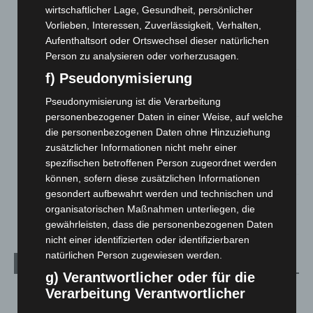
wirtschaftlicher Lage, Gesundheit, persönlicher
Mann läuft mit Hockeyschläger über A7 – Polizei sucht
Vorlieben, Interessen, Zuverlässigkeit, Verhalten,
Zeugen
Aufenthaltsort oder Ortswechsel dieser natürlichen
5. August 2026
Person zu analysieren oder vorherzusagen.
f) Pseudonymisierung
Celle: Mensch stirbt bei Bagger-Unfall auf Baustelle
Pseudonymisierung ist die Verarbeitung
5. August 2026
personenbezogener Daten in einer Weise, auf welche
Gasleitung bei McDonald’s-Umbau in Langenhagen
die personenbezogenen Daten ohne Hinzuziehung
beschädigt
zusätzlicher Informationen nicht mehr einer
5. August 2026
spezifischen betroffenen Person zugeordnet werden
können, sofern diese zusätzlichen Informationen
Anklage nach Abschaltung von „Archetyp Market“ erhoben
gesondert aufbewahrt werden und technischen und
3. August 2026
organisatorischen Maßnahmen unterliegen, die
gewährleisten, dass die personenbezogenen Daten
nicht einer identifizierten oder identifizierbaren
natürlichen Person zugewiesen werden.
Kategorien
g) Verantwortlicher oder für die
Verarbeitung Verantwortlicher
Blaulicht
2.799