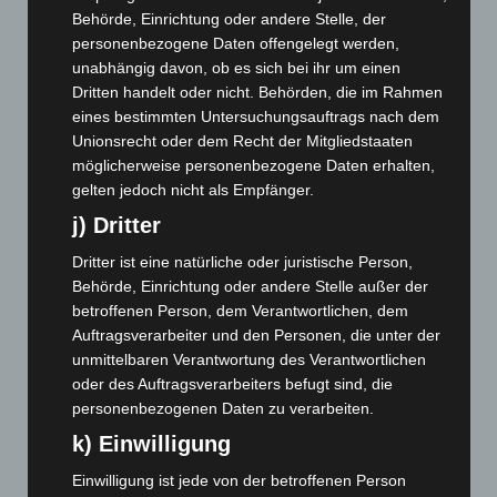
April 2026
(99)
Behörde, Einrichtung oder andere Stelle, der
personenbezogene Daten offengelegt werden,
März 2026
(115)
unabhängig davon, ob es sich bei ihr um einen
Februar 2026
(109)
Dritten handelt oder nicht. Behörden, die im Rahmen
Januar 2026
(122)
eines bestimmten Untersuchungsauftrags nach dem
Unionsrecht oder dem Recht der Mitgliedstaaten
Dezember 2025
(103)
möglicherweise personenbezogene Daten erhalten,
November 2025
(114)
gelten jedoch nicht als Empfänger.
Oktober 2025
(112)
j) Dritter
September 2025
(93)
Dritter ist eine natürliche oder juristische Person,
August 2025
(90)
Behörde, Einrichtung oder andere Stelle außer der
Juli 2025
(90)
betroffenen Person, dem Verantwortlichen, dem
Auftragsverarbeiter und den Personen, die unter der
Juni 2025
(103)
unmittelbaren Verantwortung des Verantwortlichen
Mai 2025
(112)
oder des Auftragsverarbeiters befugt sind, die
personenbezogenen Daten zu verarbeiten.
April 2025
(88)
k) Einwilligung
März 2025
(111)
Februar 2025
(96)
Einwilligung ist jede von der betroffenen Person