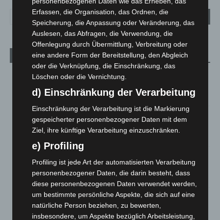
personenbezogenen Daten wie das Erheben, das
Erfassen, die Organisation, das Ordnen, die
Speicherung, die Anpassung oder Veränderung, das
Auslesen, das Abfragen, die Verwendung, die
Offenlegung durch Übermittlung, Verbreitung oder
eine andere Form der Bereitstellung, den Abgleich
Aktuelle Beiträge
oder die Verknüpfung, die Einschränkung, das
Niedersachsen: Feuerwehrkräfte kehren nach
Löschen oder die Vernichtung.
Waldbrandeinsatz aus Spanien zurück
d) Einschränkung der Verarbeitung
7. August 2026
Einschränkung der Verarbeitung ist die Markierung
Hannover: Erste Tigermücken-Population in Niedersachsen
gespeicherter personenbezogener Daten mit dem
entdeckt
Ziel, ihre künftige Verarbeitung einzuschränken.
7. August 2026
e) Profiling
Brand im „Haus der Begegnung“ in Neuwarmbüchen schnell
Profiling ist jede Art der automatisierten Verarbeitung
eingedämmt
personenbezogener Daten, die darin besteht, dass
6. August 2026
diese personenbezogenen Daten verwendet werden,
um bestimmte persönliche Aspekte, die sich auf eine
Region Hannover: 21 neue Notfallsanitäter starten beim
natürliche Person beziehen, zu bewerten,
Roten Kreuz
insbesondere, um Aspekte bezüglich Arbeitsleistung,
5. August 2026