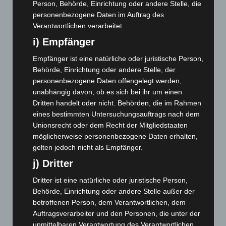
Person, Behörde, Einrichtung oder andere Stelle, die
Juni 2023
(142)
personenbezogene Daten im Auftrag des
Verantwortlichen verarbeitet.
Mai 2023
(139)
i) Empfänger
April 2023
(155)
Empfänger ist eine natürliche oder juristische Person,
März 2023
(174)
Behörde, Einrichtung oder andere Stelle, der
Februar 2023
(154)
personenbezogene Daten offengelegt werden,
Januar 2023
(140)
unabhängig davon, ob es sich bei ihr um einen
Dritten handelt oder nicht. Behörden, die im Rahmen
Dezember 2022
(130)
eines bestimmten Untersuchungsauftrags nach dem
November 2022
(167)
Unionsrecht oder dem Recht der Mitgliedstaaten
Oktober 2022
(166)
möglicherweise personenbezogene Daten erhalten,
gelten jedoch nicht als Empfänger.
September 2022
(205)
j) Dritter
August 2022
(166)
Dritter ist eine natürliche oder juristische Person,
Juli 2022
(133)
Behörde, Einrichtung oder andere Stelle außer der
Juni 2022
(167)
betroffenen Person, dem Verantwortlichen, dem
Mai 2022
(177)
Auftragsverarbeiter und den Personen, die unter der
unmittelbaren Verantwortung des Verantwortlichen