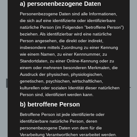
a) personenbezogene Daten
beschädigt
5. August 2026
Personenbezogene Daten sind alle Informationen,
die sich auf eine identifizierte oder identifizierbare
Anklage nach Abschaltung von „Archetyp Market“ erhoben
natürliche Person (im Folgenden "betroffene Person")
3. August 2026
beziehen. Als identifizierbar wird eine natürliche
Person angesehen, die direkt oder indirekt,
Hannover: Polizei stoppt 166 Trunkenheitsfahrten bei
insbesondere mittels Zuordnung zu einer Kennung
Großkontrolle
wie einem Namen, zu einer Kennnummer, zu
2. August 2026
Standortdaten, zu einer Online-Kennung oder zu
einem oder mehreren besonderen Merkmalen, die
Ausdruck der physischen, physiologischen,
genetischen, psychischen, wirtschaftlichen,
Kategorien
kulturellen oder sozialen Identität dieser natürlichen
Person sind, identifiziert werden kann.
Blaulicht
2.798
b) betroffene Person
Corona-News
712
Hannover und Region
5.036
Betroffene Person ist jede identifizierte oder
identifizierbare natürliche Person, deren
Langenhagen und Ortsteile
3.250
personenbezogene Daten von dem für die
Leserbriefe
1
Verarbeitung Verantwortlichen verarbeitet werden.