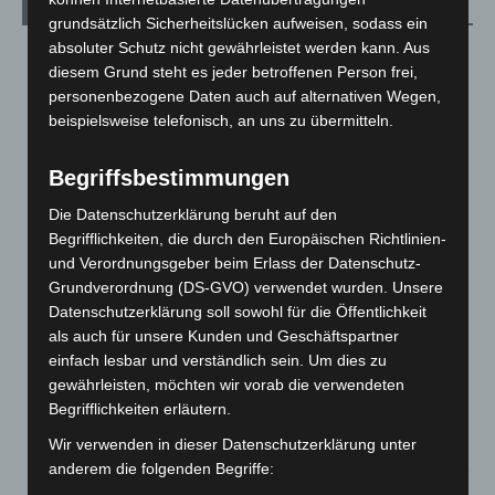
Aktuelle Beiträge
grundsätzlich Sicherheitslücken aufweisen, sodass ein
absoluter Schutz nicht gewährleistet werden kann. Aus
Hannover: Erste Tigermücken-Population in Niedersachsen
diesem Grund steht es jeder betroffenen Person frei,
entdeckt
personenbezogene Daten auch auf alternativen Wegen,
7. August 2026
beispielsweise telefonisch, an uns zu übermitteln.
Brand im „Haus der Begegnung“ in Neuwarmbüchen schnell
eingedämmt
Begriffsbestimmungen
6. August 2026
Die Datenschutzerklärung beruht auf den
Region Hannover: 21 neue Notfallsanitäter starten beim
Begrifflichkeiten, die durch den Europäischen Richtlinien-
Roten Kreuz
und Verordnungsgeber beim Erlass der Datenschutz-
5. August 2026
Grundverordnung (DS-GVO) verwendet wurden. Unsere
Datenschutzerklärung soll sowohl für die Öffentlichkeit
Mann läuft mit Hockeyschläger über A7 – Polizei sucht
als auch für unsere Kunden und Geschäftspartner
Zeugen
einfach lesbar und verständlich sein. Um dies zu
5. August 2026
gewährleisten, möchten wir vorab die verwendeten
Begrifflichkeiten erläutern.
Celle: Mensch stirbt bei Bagger-Unfall auf Baustelle
Wir verwenden in dieser Datenschutzerklärung unter
5. August 2026
anderem die folgenden Begriffe:
Gasleitung bei McDonald’s-Umbau in Langenhagen