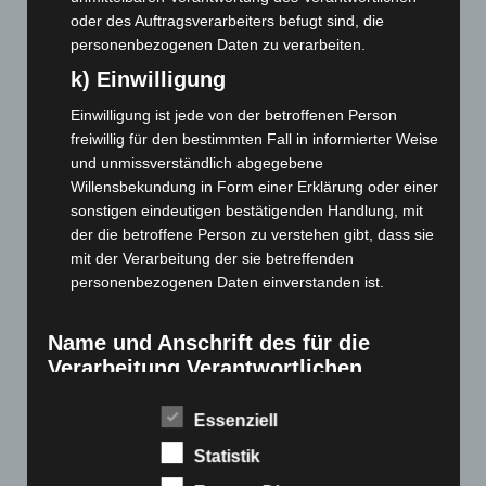
April 2022
(198)
oder des Auftragsverarbeiters befugt sind, die
März 2022
(221)
personenbezogenen Daten zu verarbeiten.
Februar 2022
(189)
k) Einwilligung
Januar 2022
(190)
Einwilligung ist jede von der betroffenen Person
Dezember 2021
(204)
freiwillig für den bestimmten Fall in informierter Weise
November 2021
(215)
und unmissverständlich abgegebene
Willensbekundung in Form einer Erklärung oder einer
Oktober 2021
(171)
sonstigen eindeutigen bestätigenden Handlung, mit
September 2021
(180)
der die betroffene Person zu verstehen gibt, dass sie
mit der Verarbeitung der sie betreffenden
August 2021
(154)
personenbezogenen Daten einverstanden ist.
Juli 2021
(213)
Juni 2021
(198)
Name und Anschrift des für die
Mai 2021
(200)
Verarbeitung Verantwortlichen
April 2021
(163)
Verantwortlicher im Sinne der Datenschutz-
Essenziell
März 2021
(228)
Grundverordnung, sonstiger in den Mitgliedstaaten der
Europäischen Union geltenden Datenschutzgesetze und
Februar 2021
(189)
Statistik
anderer Bestimmungen mit datenschutzrechtlichem