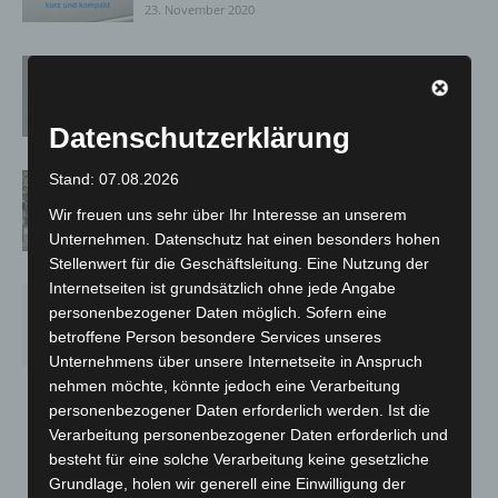
23. November 2020
Bestell- und Abholservice trotz
geschlossener Türen
23. November 2020
Datenschutzerklärung
Stand: 07.08.2026
An der Adolf-Reichwein-Schule
werden kurzfristig Fenster erneuert
Wir freuen uns sehr über Ihr Interesse an unserem
20. November 2020
Unternehmen. Datenschutz hat einen besonders hohen
Stellenwert für die Geschäftsleitung. Eine Nutzung der
Internetseiten ist grundsätzlich ohne jede Angabe
Polizei Langenhagen – kurz und
personenbezogener Daten möglich. Sofern eine
kompakt – 20.11.20
betroffene Person besondere Services unseres
20. November 2020
Unternehmens über unsere Internetseite in Anspruch
nehmen möchte, könnte jedoch eine Verarbeitung
personenbezogener Daten erforderlich werden. Ist die
Verarbeitung personenbezogener Daten erforderlich und
225
226
227
besteht für eine solche Verarbeitung keine gesetzliche
Grundlage, holen wir generell eine Einwilligung der