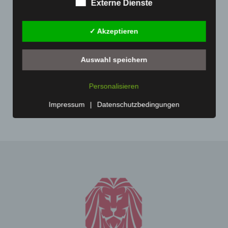
Januar 2021
(192)
Externe Dienste
Charakter ist:
Dezember 2020
(182)
Carl-Marcus Müller
✓ Akzeptieren
November 2020
(163)
Reuterdamm 49
Oktober 2020
(158)
30853 Langenhagen - Deutschland
Auswahl speichern
September 2020
(138)
Telefon: 0511-215 6000
Juli 2020
(1)
Personalisieren
Fax: 0511-866 789 33
November 2019
(1)
E-Mail:
Impressum
|
Datenschutzbedingungen
Cookies
Die Internetseiten verwenden Cookies. Cookies sind
Textdateien, welche über einen Internetbrowser auf
einem Computersystem abgelegt und gespeichert
werden.
Zahlreiche Internetseiten und Server verwenden
Cookies. Viele Cookies enthalten eine sogenannte
Cookie-ID. Eine Cookie-ID ist eine eindeutige Kennung