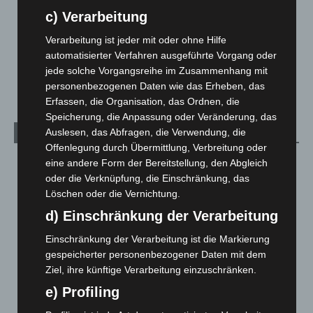
Menschen
2
c) Verarbeitung
Über uns
1
Verarbeitung ist jeder mit oder ohne Hilfe
Veranstaltungen
1.887
automatisierter Verfahren ausgeführte Vorgang oder
jede solche Vorgangsreihe im Zusammenhang mit
Welt
1.269
personenbezogenen Daten wie das Erheben, das
Erfassen, die Organisation, das Ordnen, die
Speicherung, die Anpassung oder Veränderung, das
Auslesen, das Abfragen, die Verwendung, die
Archiv
Offenlegung durch Übermittlung, Verbreitung oder
August 2026
(11)
eine andere Form der Bereitstellung, den Abgleich
oder die Verknüpfung, die Einschränkung, das
Juli 2026
(73)
Löschen oder die Vernichtung.
Juni 2026
(139)
d) Einschränkung der Verarbeitung
Mai 2026
(99)
Einschränkung der Verarbeitung ist die Markierung
April 2026
(99)
gespeicherter personenbezogener Daten mit dem
März 2026
(115)
Ziel, ihre künftige Verarbeitung einzuschränken.
Februar 2026
(109)
e) Profiling
Januar 2026
(122)