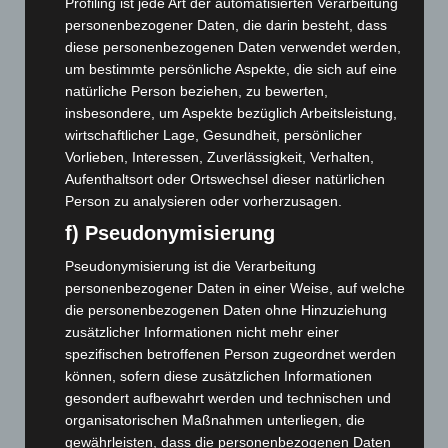
Profiling ist jede Art der automatisierten Verarbeitung
Dezember 2025
(103)
personenbezogener Daten, die darin besteht, dass
diese personenbezogenen Daten verwendet werden,
November 2025
(114)
um bestimmte persönliche Aspekte, die sich auf eine
Oktober 2025
(112)
natürliche Person beziehen, zu bewerten,
insbesondere, um Aspekte bezüglich Arbeitsleistung,
September 2025
(93)
wirtschaftlicher Lage, Gesundheit, persönlicher
August 2025
(90)
Vorlieben, Interessen, Zuverlässigkeit, Verhalten,
Juli 2025
(90)
Aufenthaltsort oder Ortswechsel dieser natürlichen
Person zu analysieren oder vorherzusagen.
Juni 2025
(103)
f) Pseudonymisierung
Mai 2025
(112)
April 2025
(88)
Pseudonymisierung ist die Verarbeitung
personenbezogener Daten in einer Weise, auf welche
März 2025
(111)
die personenbezogenen Daten ohne Hinzuziehung
Februar 2025
(96)
zusätzlicher Informationen nicht mehr einer
Januar 2025
(88)
spezifischen betroffenen Person zugeordnet werden
können, sofern diese zusätzlichen Informationen
Dezember 2024
(89)
gesondert aufbewahrt werden und technischen und
November 2024
(94)
organisatorischen Maßnahmen unterliegen, die
gewährleisten, dass die personenbezogenen Daten
Oktober 2024
(93)