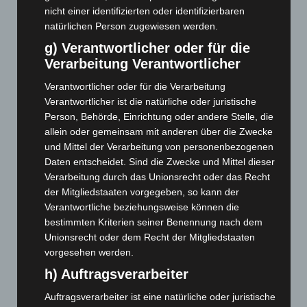
nicht einer identifizierten oder identifizierbaren
September 2024
(112)
natürlichen Person zugewiesen werden.
August 2024
(107)
g) Verantwortlicher oder für die
Juli 2024
(89)
Verarbeitung Verantwortlicher
Juni 2024
(107)
Verantwortlicher oder für die Verarbeitung
Mai 2024
(149)
Verantwortlicher ist die natürliche oder juristische
Person, Behörde, Einrichtung oder andere Stelle, die
April 2024
(102)
allein oder gemeinsam mit anderen über die Zwecke
März 2024
(103)
und Mittel der Verarbeitung von personenbezogenen
Februar 2024
(103)
Daten entscheidet. Sind die Zwecke und Mittel dieser
Verarbeitung durch das Unionsrecht oder das Recht
Januar 2024
(111)
der Mitgliedstaaten vorgegeben, so kann der
Dezember 2023
(130)
Verantwortliche beziehungsweise können die
bestimmten Kriterien seiner Benennung nach dem
November 2023
(130)
Unionsrecht oder dem Recht der Mitgliedstaaten
Oktober 2023
(114)
vorgesehen werden.
September 2023
(133)
h) Auftragsverarbeiter
August 2023
(134)
Auftragsverarbeiter ist eine natürliche oder juristische
Juli 2023
(118)