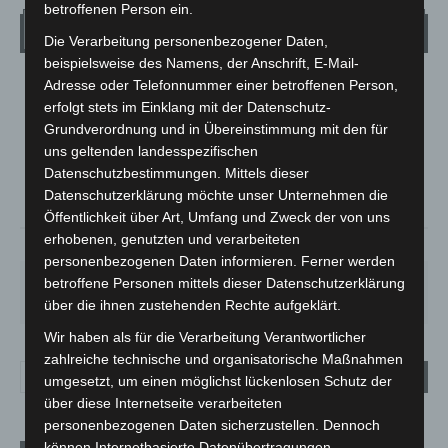
betroffenen Person ein.
Wetter
Die Verarbeitung personenbezogener Daten,
beispielsweise des Namens, der Anschrift, E-Mail-
Adresse oder Telefonnummer einer betroffenen Person,
LANGENHAGEN
erfolgt stets im Einklang mit der Datenschutz-
Überwiegend Bewölkt
Grundverordnung und in Übereinstimmung mit den für
°
19.6
°
uns geltenden landesspezifischen
C
19.3
Datenschutzbestimmungen. Mittels dieser
°
17.7
Datenschutzerklärung möchte unser Unternehmen die
Öffentlichkeit über Art, Umfang und Zweck der von uns
erhobenen, genutzten und verarbeiteten
65%
3.5m/s
56%
personenbezogenen Daten informieren. Ferner werden
FR.
SA.
SO.
MO.
DI.
betroffene Personen mittels dieser Datenschutzerklärung
21
°
26
°
32
°
31
°
23
°
über die ihnen zustehenden Rechte aufgeklärt.
Wir haben als für die Verarbeitung Verantwortlicher
zahlreiche technische und organisatorische Maßnahmen
umgesetzt, um einen möglichst lückenlosen Schutz der
über diese Internetseite verarbeiteten
personenbezogenen Daten sicherzustellen. Dennoch
können Internetbasierte Datenübertragungen