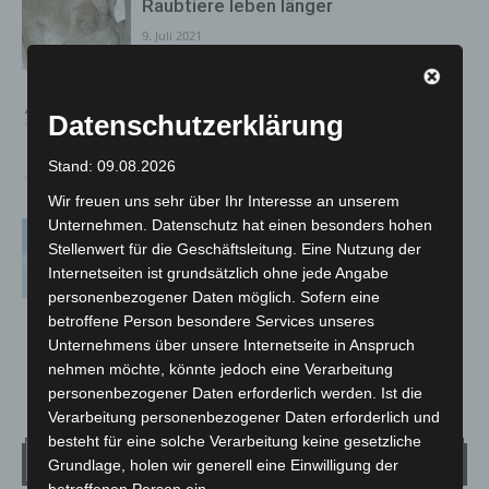
Raubtiere leben länger
9. Juli 2021
ADAC Stauprognose für 9. bis 11. Juli
Datenschutzerklärung
8. Juli 2021
Stand: 09.08.2026
Wir freuen uns sehr über Ihr Interesse an unserem
Unternehmen. Datenschutz hat einen besonders hohen
Digitale Impfzertifikate für Genesene
Stellenwert für die Geschäftsleitung. Eine Nutzung der
ab morgen in Apotheken erhältlich
Internetseiten ist grundsätzlich ohne jede Angabe
8. Juli 2021
personenbezogener Daten möglich. Sofern eine
betroffene Person besondere Services unseres
Unternehmens über unsere Internetseite in Anspruch
nehmen möchte, könnte jedoch eine Verarbeitung
80
81
82
personenbezogener Daten erforderlich werden. Ist die
Verarbeitung personenbezogener Daten erforderlich und
besteht für eine solche Verarbeitung keine gesetzliche
Wetter
Grundlage, holen wir generell eine Einwilligung der