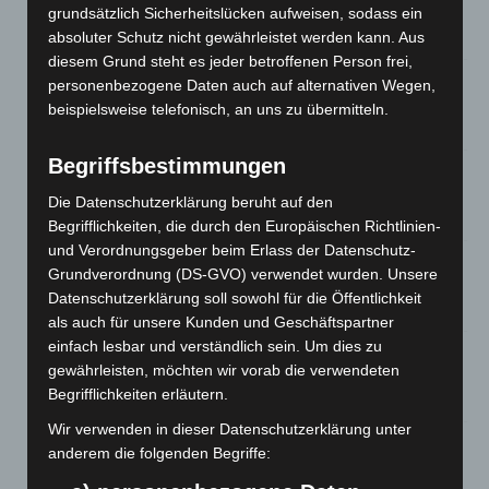
Werke im Jacques’ Wein-Depot Isernhagen
grundsätzlich Sicherheitslücken aufweisen, sodass ein
8. August 2026
absoluter Schutz nicht gewährleistet werden kann. Aus
diesem Grund steht es jeder betroffenen Person frei,
A2: Zweite Turbobaustelle startet zwischen Hannover-West
personenbezogene Daten auch auf alternativen Wegen,
und Bothfeld
beispielsweise telefonisch, an uns zu übermitteln.
8. August 2026
Begriffsbestimmungen
Niedersachsen: Feuerwehrkräfte kehren nach
Waldbrandeinsatz aus Spanien zurück
Die Datenschutzerklärung beruht auf den
7. August 2026
Begrifflichkeiten, die durch den Europäischen Richtlinien-
und Verordnungsgeber beim Erlass der Datenschutz-
Hannover: Erste Tigermücken-Population in Niedersachsen
Grundverordnung (DS-GVO) verwendet wurden. Unsere
entdeckt
Datenschutzerklärung soll sowohl für die Öffentlichkeit
7. August 2026
als auch für unsere Kunden und Geschäftspartner
einfach lesbar und verständlich sein. Um dies zu
Brand im „Haus der Begegnung“ in Neuwarmbüchen schnell
gewährleisten, möchten wir vorab die verwendeten
eingedämmt
Begrifflichkeiten erläutern.
6. August 2026
Wir verwenden in dieser Datenschutzerklärung unter
Region Hannover: 21 neue Notfallsanitäter starten beim
anderem die folgenden Begriffe:
Roten Kreuz