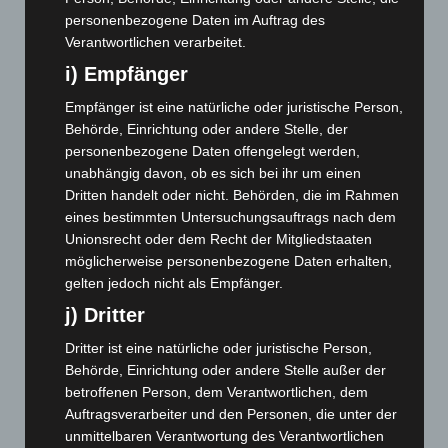
Mai 2023
(139)
personenbezogene Daten im Auftrag des
Verantwortlichen verarbeitet.
April 2023
(155)
i) Empfänger
März 2023
(174)
Empfänger ist eine natürliche oder juristische Person,
Februar 2023
(154)
Behörde, Einrichtung oder andere Stelle, der
Januar 2023
(140)
personenbezogene Daten offengelegt werden,
Dezember 2022
(130)
unabhängig davon, ob es sich bei ihr um einen
Dritten handelt oder nicht. Behörden, die im Rahmen
November 2022
(167)
eines bestimmten Untersuchungsauftrags nach dem
Oktober 2022
(166)
Unionsrecht oder dem Recht der Mitgliedstaaten
September 2022
(205)
möglicherweise personenbezogene Daten erhalten,
gelten jedoch nicht als Empfänger.
August 2022
(166)
j) Dritter
Juli 2022
(133)
Juni 2022
(167)
Dritter ist eine natürliche oder juristische Person,
Behörde, Einrichtung oder andere Stelle außer der
Mai 2022
(177)
betroffenen Person, dem Verantwortlichen, dem
April 2022
(198)
Auftragsverarbeiter und den Personen, die unter der
unmittelbaren Verantwortung des Verantwortlichen
März 2022
(221)