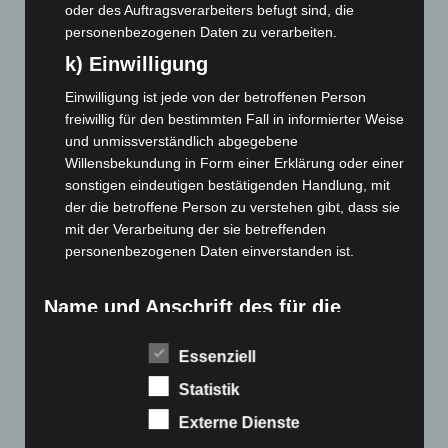
oder des Auftragsverarbeiters befugt sind, die
Februar 2022
(189)
personenbezogenen Daten zu verarbeiten.
Januar 2022
(190)
k) Einwilligung
Dezember 2021
(204)
Einwilligung ist jede von der betroffenen Person
November 2021
(215)
freiwillig für den bestimmten Fall in informierter Weise
Oktober 2021
(171)
und unmissverständlich abgegebene
Willensbekundung in Form einer Erklärung oder einer
September 2021
(180)
sonstigen eindeutigen bestätigenden Handlung, mit
August 2021
(154)
der die betroffene Person zu verstehen gibt, dass sie
mit der Verarbeitung der sie betreffenden
Juli 2021
(213)
personenbezogenen Daten einverstanden ist.
Juni 2021
(198)
Mai 2021
(200)
Name und Anschrift des für die
April 2021
(163)
Verarbeitung Verantwortlichen
März 2021
(228)
Essenziell
Verantwortlicher im Sinne der Datenschutz-
Februar 2021
(189)
Grundverordnung, sonstiger in den Mitgliedstaaten der
Statistik
Europäischen Union geltenden Datenschutzgesetze und
Januar 2021
(192)
Externe Dienste
anderer Bestimmungen mit datenschutzrechtlichem
Dezember 2020
(182)