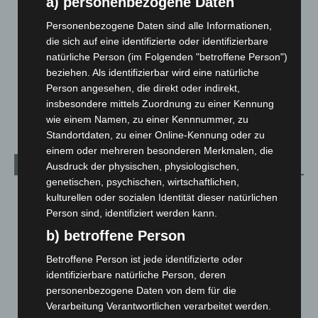
a) personenbezogene Daten
5. August 2026
Personenbezogene Daten sind alle Informationen,
Mann läuft mit Hockeyschläger über A7 – Polizei sucht
die sich auf eine identifizierte oder identifizierbare
Zeugen
natürliche Person (im Folgenden "betroffene Person")
5. August 2026
beziehen. Als identifizierbar wird eine natürliche
Person angesehen, die direkt oder indirekt,
Celle: Mensch stirbt bei Bagger-Unfall auf Baustelle
insbesondere mittels Zuordnung zu einer Kennung
5. August 2026
wie einem Namen, zu einer Kennnummer, zu
Standortdaten, zu einer Online-Kennung oder zu
einem oder mehreren besonderen Merkmalen, die
Kategorien
Ausdruck der physischen, physiologischen,
genetischen, psychischen, wirtschaftlichen,
Blaulicht
2.799
kulturellen oder sozialen Identität dieser natürlichen
Person sind, identifiziert werden kann.
Corona-News
712
b) betroffene Person
Hannover und Region
5.039
Langenhagen und Ortsteile
3.252
Betroffene Person ist jede identifizierte oder
identifizierbare natürliche Person, deren
Leserbriefe
1
personenbezogene Daten von dem für die
Menschen
2
Verarbeitung Verantwortlichen verarbeitet werden.