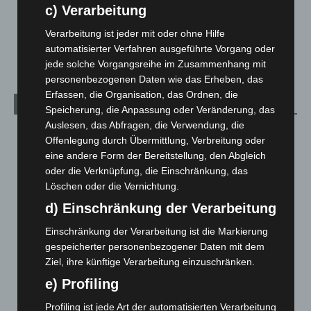
Über uns
1
c) Verarbeitung
Veranstaltungen
1.888
Verarbeitung ist jeder mit oder ohne Hilfe
Welt
1.271
automatisierter Verfahren ausgeführte Vorgang oder
jede solche Vorgangsreihe im Zusammenhang mit
personenbezogenen Daten wie das Erheben, das
Erfassen, die Organisation, das Ordnen, die
Archiv
Speicherung, die Anpassung oder Veränderung, das
Auslesen, das Abfragen, die Verwendung, die
August 2026
(14)
Offenlegung durch Übermittlung, Verbreitung oder
Juli 2026
(73)
eine andere Form der Bereitstellung, den Abgleich
oder die Verknüpfung, die Einschränkung, das
Juni 2026
(139)
Löschen oder die Vernichtung.
Mai 2026
(99)
d) Einschränkung der Verarbeitung
April 2026
(99)
Einschränkung der Verarbeitung ist die Markierung
März 2026
(115)
gespeicherter personenbezogener Daten mit dem
Februar 2026
(109)
Ziel, ihre künftige Verarbeitung einzuschränken.
Januar 2026
(122)
e) Profiling
Dezember 2025
(103)
Profiling ist jede Art der automatisierten Verarbeitung