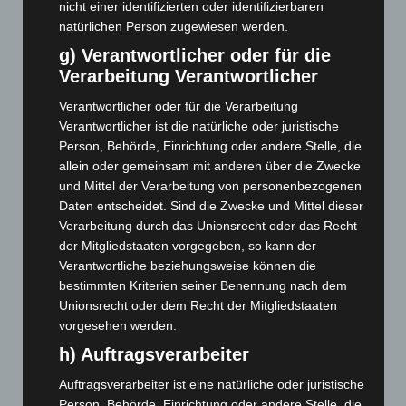
nicht einer identifizierten oder identifizierbaren
August 2024
(107)
natürlichen Person zugewiesen werden.
Juli 2024
(89)
g) Verantwortlicher oder für die
Juni 2024
(107)
Verarbeitung Verantwortlicher
Mai 2024
(149)
Verantwortlicher oder für die Verarbeitung
April 2024
(102)
Verantwortlicher ist die natürliche oder juristische
Person, Behörde, Einrichtung oder andere Stelle, die
März 2024
(103)
allein oder gemeinsam mit anderen über die Zwecke
Februar 2024
(103)
und Mittel der Verarbeitung von personenbezogenen
Januar 2024
(111)
Daten entscheidet. Sind die Zwecke und Mittel dieser
Verarbeitung durch das Unionsrecht oder das Recht
Dezember 2023
(130)
der Mitgliedstaaten vorgegeben, so kann der
November 2023
(130)
Verantwortliche beziehungsweise können die
bestimmten Kriterien seiner Benennung nach dem
Oktober 2023
(114)
Unionsrecht oder dem Recht der Mitgliedstaaten
September 2023
(133)
vorgesehen werden.
August 2023
(134)
h) Auftragsverarbeiter
Juli 2023
(118)
Auftragsverarbeiter ist eine natürliche oder juristische
Juni 2023
(142)
Person, Behörde, Einrichtung oder andere Stelle, die