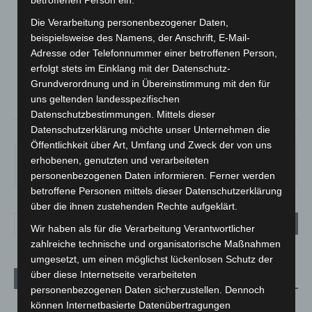
betroffenen Person ein.
LANGENHAGEN
Die Verarbeitung personenbezogener Daten,
beispielsweise des Namens, der Anschrift, E-Mail-
Bedeckt
Adresse oder Telefonnummer einer betroffenen Person,
°
32.2
°
C
erfolgt stets im Einklang mit der Datenschutz-
30.9
Grundverordnung und in Übereinstimmung mit den für
°
29.9
uns geltenden landesspezifischen
Datenschutzbestimmungen. Mittels dieser
Datenschutzerklärung möchte unser Unternehmen die
21%
2.7m/s
100%
Öffentlichkeit über Art, Umfang und Zweck der von uns
SO.
MO.
DI.
MI.
DO.
erhobenen, genutzten und verarbeiteten
33
°
27
°
23
°
27
°
30
°
personenbezogenen Daten informieren. Ferner werden
betroffene Personen mittels dieser Datenschutzerklärung
über die ihnen zustehenden Rechte aufgeklärt.
Wir haben als für die Verarbeitung Verantwortlicher
zahlreiche technische und organisatorische Maßnahmen
umgesetzt, um einen möglichst lückenlosen Schutz der
über diese Internetseite verarbeiteten
Aktuelle Beiträge
personenbezogenen Daten sicherzustellen. Dennoch
Kunst trifft Weingenuss: Barbara-Susann Mehring zeigt ihre
können Internetbasierte Datenübertragungen