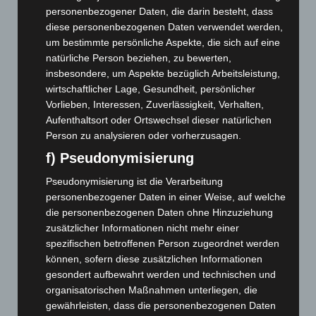
November 2025
(114)
personenbezogener Daten, die darin besteht, dass
diese personenbezogenen Daten verwendet werden,
Oktober 2025
(112)
um bestimmte persönliche Aspekte, die sich auf eine
September 2025
(93)
natürliche Person beziehen, zu bewerten,
August 2025
(90)
insbesondere, um Aspekte bezüglich Arbeitsleistung,
wirtschaftlicher Lage, Gesundheit, persönlicher
Juli 2025
(90)
Vorlieben, Interessen, Zuverlässigkeit, Verhalten,
Juni 2025
(103)
Aufenthaltsort oder Ortswechsel dieser natürlichen
Person zu analysieren oder vorherzusagen.
Mai 2025
(112)
f) Pseudonymisierung
April 2025
(88)
März 2025
(111)
Pseudonymisierung ist die Verarbeitung
personenbezogener Daten in einer Weise, auf welche
Februar 2025
(96)
die personenbezogenen Daten ohne Hinzuziehung
Januar 2025
(88)
zusätzlicher Informationen nicht mehr einer
Dezember 2024
(89)
spezifischen betroffenen Person zugeordnet werden
können, sofern diese zusätzlichen Informationen
November 2024
(94)
gesondert aufbewahrt werden und technischen und
Oktober 2024
(93)
organisatorischen Maßnahmen unterliegen, die
gewährleisten, dass die personenbezogenen Daten
September 2024
(112)