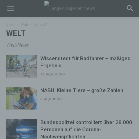
Start
Welt
Seite 81
WELT
Welt-News
Wissenstest für Radfahrer – mäßiges
Ergebnis
12. August 2021
NABU: Kleine Tiere – große Zahlen
8. August 2021
Bundespolizei kontrolliert über 28.000
Personen auf die Corona-
Nachweispflichten