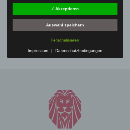
Charakter ist:
November 2020
(163)
✓ Akzeptieren
Carl-Marcus Müller
Oktober 2020
(158)
Reuterdamm 49
September 2020
(138)
Auswahl speichern
30853 Langenhagen - Deutschland
Juli 2020
(1)
Telefon: 0511-215 6000
Personalisieren
November 2019
(1)
Fax: 0511-866 789 33
Impressum
|
Datenschutzbedingungen
E-Mail:
Cookies
Die Internetseiten verwenden Cookies. Cookies sind
Textdateien, welche über einen Internetbrowser auf
einem Computersystem abgelegt und gespeichert
werden.
Zahlreiche Internetseiten und Server verwenden
Cookies. Viele Cookies enthalten eine sogenannte
Cookie-ID. Eine Cookie-ID ist eine eindeutige Kennung
des Cookies. Sie besteht aus einer Zeichenfolge, durch