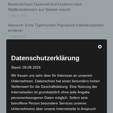
Niedersachsen: Feuerwehrkräfte kehren nach
Waldbrandeinsatz aus Spanien zurück
7. August 2026
Hannover: Erste Tigermücken-Population in Niedersachsen
entdeckt
7. August 2026
Brand im „Haus der Begegnung“ in Neuwarmbüchen schnell
eingedämmt
Datenschutzerklärung
6. August 2026
Region Hannover: 21 neue Notfallsanitäter starten beim
Stand: 09.08.2026
Roten Kreuz
Wir freuen uns sehr über Ihr Interesse an unserem
5. August 2026
Unternehmen. Datenschutz hat einen besonders hohen
Stellenwert für die Geschäftsleitung. Eine Nutzung der
Mann läuft mit Hockeyschläger über A7 – Polizei sucht
Internetseiten ist grundsätzlich ohne jede Angabe
Zeugen
personenbezogener Daten möglich. Sofern eine
5. August 2026
betroffene Person besondere Services unseres
Unternehmens über unsere Internetseite in Anspruch
Celle: Mensch stirbt bei Bagger-Unfall auf Baustelle