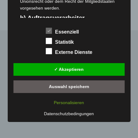
November 2019
(1)
Unionsrecht oder dem Recht der Mitgliedstaaten
vorgesehen werden.
h) Auftragsverarbeiter
Auftragsverarbeiter ist eine natürliche oder juristische
Essenziell
Person, Behörde, Einrichtung oder andere Stelle, die
personenbezogene Daten im Auftrag des
Statistik
Verantwortlichen verarbeitet.
Externe Dienste
i) Empfänger
Empfänger ist eine natürliche oder juristische Person,
✓ Akzeptieren
Behörde, Einrichtung oder andere Stelle, der
personenbezogene Daten offengelegt werden,
Auswahl speichern
unabhängig davon, ob es sich bei ihr um einen
Dritten handelt oder nicht. Behörden, die im Rahmen
eines bestimmten Untersuchungsauftrags nach dem
Personalisieren
Unionsrecht oder dem Recht der Mitgliedstaaten
Datenschutzbedingungen
möglicherweise personenbezogene Daten erhalten,
gelten jedoch nicht als Empfänger.
j) Dritter