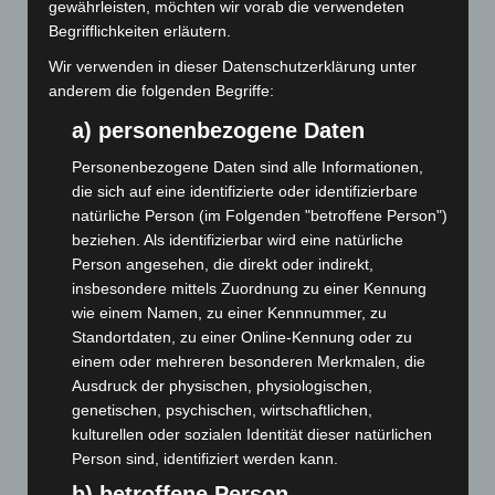
gewährleisten, möchten wir vorab die verwendeten
Juni 2025
(103)
Begrifflichkeiten erläutern.
Mai 2025
(112)
Wir verwenden in dieser Datenschutzerklärung unter
anderem die folgenden Begriffe:
April 2025
(88)
a) personenbezogene Daten
März 2025
(111)
Februar 2025
(96)
Personenbezogene Daten sind alle Informationen,
die sich auf eine identifizierte oder identifizierbare
Januar 2025
(88)
natürliche Person (im Folgenden "betroffene Person")
Dezember 2024
(89)
beziehen. Als identifizierbar wird eine natürliche
November 2024
(94)
Person angesehen, die direkt oder indirekt,
insbesondere mittels Zuordnung zu einer Kennung
Oktober 2024
(93)
wie einem Namen, zu einer Kennnummer, zu
September 2024
(112)
Standortdaten, zu einer Online-Kennung oder zu
August 2024
(107)
einem oder mehreren besonderen Merkmalen, die
Ausdruck der physischen, physiologischen,
Juli 2024
(89)
genetischen, psychischen, wirtschaftlichen,
Juni 2024
(107)
kulturellen oder sozialen Identität dieser natürlichen
Person sind, identifiziert werden kann.
Mai 2024
(149)
b) betroffene Person
April 2024
(102)