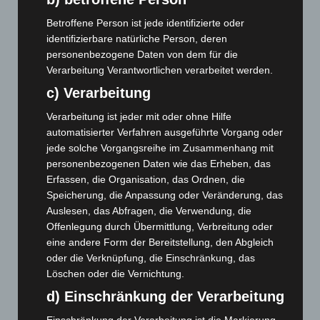
März 2024
(103)
Betroffene Person ist jede identifizierte oder
identifizierbare natürliche Person, deren
Februar 2024
(103)
personenbezogene Daten von dem für die
Januar 2024
(111)
Verarbeitung Verantwortlichen verarbeitet werden.
Dezember 2023
(130)
c) Verarbeitung
November 2023
(130)
Verarbeitung ist jeder mit oder ohne Hilfe
Oktober 2023
(114)
automatisierter Verfahren ausgeführte Vorgang oder
jede solche Vorgangsreihe im Zusammenhang mit
September 2023
(133)
personenbezogenen Daten wie das Erheben, das
August 2023
(134)
Erfassen, die Organisation, das Ordnen, die
Juli 2023
(118)
Speicherung, die Anpassung oder Veränderung, das
Auslesen, das Abfragen, die Verwendung, die
Juni 2023
(142)
Offenlegung durch Übermittlung, Verbreitung oder
Mai 2023
(139)
eine andere Form der Bereitstellung, den Abgleich
April 2023
(155)
oder die Verknüpfung, die Einschränkung, das
Löschen oder die Vernichtung.
März 2023
(174)
d) Einschränkung der Verarbeitung
Februar 2023
(154)
Einschränkung der Verarbeitung ist die Markierung