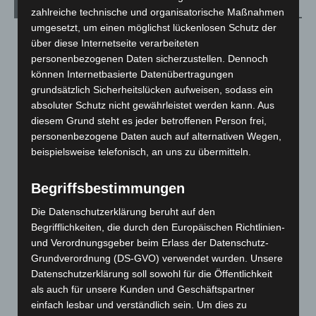
Archiv
zahlreiche technische und organisatorische Maßnahmen
umgesetzt, um einen möglichst lückenlosen Schutz der
August 2026
(14)
über diese Internetseite verarbeiteten
personenbezogenen Daten sicherzustellen. Dennoch
Juli 2026
(73)
können Internetbasierte Datenübertragungen
Juni 2026
(139)
grundsätzlich Sicherheitslücken aufweisen, sodass ein
Mai 2026
(99)
absoluter Schutz nicht gewährleistet werden kann. Aus
diesem Grund steht es jeder betroffenen Person frei,
April 2026
(99)
personenbezogene Daten auch auf alternativen Wegen,
März 2026
(115)
beispielsweise telefonisch, an uns zu übermitteln.
Februar 2026
(109)
Januar 2026
(122)
Begriffsbestimmungen
Dezember 2025
(103)
Die Datenschutzerklärung beruht auf den
Begrifflichkeiten, die durch den Europäischen Richtlinien-
November 2025
(114)
und Verordnungsgeber beim Erlass der Datenschutz-
Oktober 2025
(112)
Grundverordnung (DS-GVO) verwendet wurden. Unsere
September 2025
(93)
Datenschutzerklärung soll sowohl für die Öffentlichkeit
als auch für unsere Kunden und Geschäftspartner
August 2025
(90)
einfach lesbar und verständlich sein. Um dies zu
Juli 2025
(90)