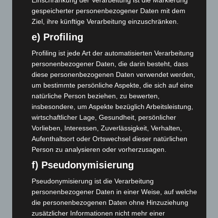
Januar 2023
(140)
gespeicherter personenbezogener Daten mit dem
Dezember 2022
(130)
Ziel, ihre künftige Verarbeitung einzuschränken.
November 2022
(167)
e) Profiling
Oktober 2022
(166)
Profiling ist jede Art der automatisierten Verarbeitung
September 2022
(205)
personenbezogener Daten, die darin besteht, dass
August 2022
(166)
diese personenbezogenen Daten verwendet werden,
um bestimmte persönliche Aspekte, die sich auf eine
Juli 2022
(133)
natürliche Person beziehen, zu bewerten,
Juni 2022
(167)
insbesondere, um Aspekte bezüglich Arbeitsleistung,
Mai 2022
(177)
wirtschaftlicher Lage, Gesundheit, persönlicher
Vorlieben, Interessen, Zuverlässigkeit, Verhalten,
April 2022
(198)
Aufenthaltsort oder Ortswechsel dieser natürlichen
März 2022
(221)
Person zu analysieren oder vorherzusagen.
Februar 2022
(189)
f) Pseudonymisierung
Januar 2022
(190)
Pseudonymisierung ist die Verarbeitung
Dezember 2021
(204)
personenbezogener Daten in einer Weise, auf welche
die personenbezogenen Daten ohne Hinzuziehung
November 2021
(215)
zusätzlicher Informationen nicht mehr einer