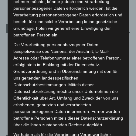
nehmen möchte, könnte jedoch eine Verarbeitung
5. August 2026
personenbezogener Daten erforderlich werden. Ist die
Verarbeitung personenbezogener Daten erforderlich und
besteht für eine solche Verarbeitung keine gesetzliche
Grundlage, holen wir generell eine Einwilligung der
Kategorien
betroffenen Person ein.
Blaulicht
2.799
Die Verarbeitung personenbezogener Daten,
Corona-News
712
beispielsweise des Namens, der Anschrift, E-Mail-
Adresse oder Telefonnummer einer betroffenen Person,
Hannover und Region
5.039
erfolgt stets im Einklang mit der Datenschutz-
Langenhagen und Ortsteile
3.252
Grundverordnung und in Übereinstimmung mit den für
Leserbriefe
1
uns geltenden landesspezifischen
Datenschutzbestimmungen. Mittels dieser
Menschen
2
Datenschutzerklärung möchte unser Unternehmen die
Über uns
1
Öffentlichkeit über Art, Umfang und Zweck der von uns
erhobenen, genutzten und verarbeiteten
Veranstaltungen
1.888
personenbezogenen Daten informieren. Ferner werden
Welt
1.271
betroffene Personen mittels dieser Datenschutzerklärung
über die ihnen zustehenden Rechte aufgeklärt.
Wir haben als für die Verarbeitung Verantwortlicher