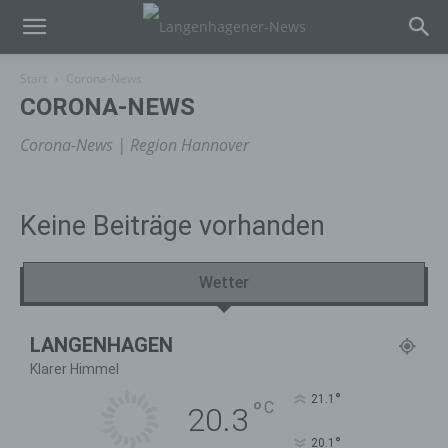
Start
Corona-News
CORONA-NEWS
Corona-News | Region Hannover
Keine Beiträge vorhanden
Wetter
LANGENHAGEN
Klarer Himmel
°
21.1
°
C
20.3
°
20.1