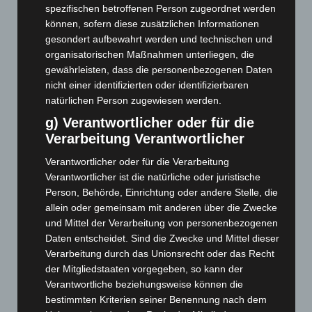
Oktober 2021
(171)
spezifischen betroffenen Person zugeordnet werden
September 2021
(180)
können, sofern diese zusätzlichen Informationen
gesondert aufbewahrt werden und technischen und
August 2021
(154)
organisatorischen Maßnahmen unterliegen, die
Juli 2021
(213)
gewährleisten, dass die personenbezogenen Daten
Juni 2021
(198)
nicht einer identifizierten oder identifizierbaren
natürlichen Person zugewiesen werden.
Mai 2021
(200)
g) Verantwortlicher oder für die
April 2021
(163)
Verarbeitung Verantwortlicher
März 2021
(228)
Verantwortlicher oder für die Verarbeitung
Februar 2021
(189)
Verantwortlicher ist die natürliche oder juristische
Januar 2021
(192)
Person, Behörde, Einrichtung oder andere Stelle, die
allein oder gemeinsam mit anderen über die Zwecke
Dezember 2020
(182)
und Mittel der Verarbeitung von personenbezogenen
November 2020
(163)
Daten entscheidet. Sind die Zwecke und Mittel dieser
Oktober 2020
(158)
Verarbeitung durch das Unionsrecht oder das Recht
der Mitgliedstaaten vorgegeben, so kann der
September 2020
(138)
Verantwortliche beziehungsweise können die
Juli 2020
(1)
bestimmten Kriterien seiner Benennung nach dem