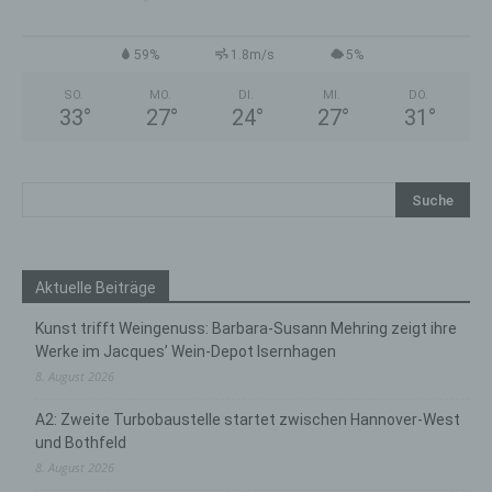
59%
1.8m/s
5%
SO.
MO.
DI.
MI.
DO.
33
°
27
°
24
°
27
°
31
°
Aktuelle Beiträge
Kunst trifft Weingenuss: Barbara-Susann Mehring zeigt ihre
Werke im Jacques’ Wein-Depot Isernhagen
8. August 2026
A2: Zweite Turbobaustelle startet zwischen Hannover-West
und Bothfeld
8. August 2026