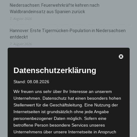
Niedersachsen: Feuerwehrkräfte kehren nach
Waldbrandeinsatz aus Spanien zurück
7. August 2026
Hannover: Erste Tigermücken-Population in Niedersachsen
entdeckt
7. August 2026
Brand im „Haus der Begegnung“ in Neuwarmbüchen schnell
eingedämmt
Datenschutzerklärung
6. August 2026
Region Hannover: 21 neue Notfallsanitäter starten beim
Stand: 08.08.2026
Roten Kreuz
Wir freuen uns sehr über Ihr Interesse an unserem
5. August 2026
Unternehmen. Datenschutz hat einen besonders hohen
Stellenwert für die Geschäftsleitung. Eine Nutzung der
Mann läuft mit Hockeyschläger über A7 – Polizei sucht
Internetseiten ist grundsätzlich ohne jede Angabe
Zeugen
personenbezogener Daten möglich. Sofern eine
5. August 2026
betroffene Person besondere Services unseres
Unternehmens über unsere Internetseite in Anspruch
Celle: Mensch stirbt bei Bagger-Unfall auf Baustelle