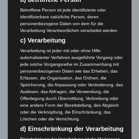
März 2024
(103)
Betroffene Person ist jede identifizierte oder
identifizierbare natürliche Person, deren
Februar 2024
(103)
personenbezogene Daten von dem für die
Januar 2024
(111)
Verarbeitung Verantwortlichen verarbeitet werden.
Dezember 2023
(130)
c) Verarbeitung
November 2023
(130)
Verarbeitung ist jeder mit oder ohne Hilfe
Oktober 2023
(114)
automatisierter Verfahren ausgeführte Vorgang oder
jede solche Vorgangsreihe im Zusammenhang mit
September 2023
(133)
personenbezogenen Daten wie das Erheben, das
August 2023
(134)
Erfassen, die Organisation, das Ordnen, die
Juli 2023
(118)
Speicherung, die Anpassung oder Veränderung, das
Auslesen, das Abfragen, die Verwendung, die
Juni 2023
(142)
Offenlegung durch Übermittlung, Verbreitung oder
Mai 2023
(139)
eine andere Form der Bereitstellung, den Abgleich
April 2023
(155)
oder die Verknüpfung, die Einschränkung, das
Löschen oder die Vernichtung.
März 2023
(174)
d) Einschränkung der Verarbeitung
Februar 2023
(154)
Einschränkung der Verarbeitung ist die Markierung