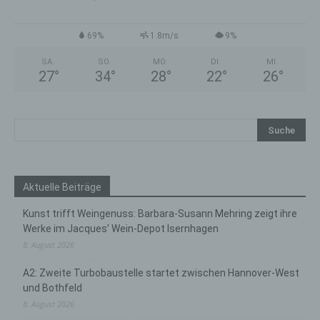
69%
1.8m/s
9%
SA.
SO.
MO.
DI.
MI.
27
°
34
°
28
°
22
°
26
°
Aktuelle Beiträge
Kunst trifft Weingenuss: Barbara-Susann Mehring zeigt ihre
Werke im Jacques’ Wein-Depot Isernhagen
8. August 2026
A2: Zweite Turbobaustelle startet zwischen Hannover-West
und Bothfeld
8. August 2026