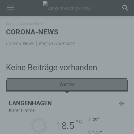
Start
Corona-News
CORONA-NEWS
Corona-News | Region Hannover
Keine Beiträge vorhanden
Wetter
LANGENHAGEN
Klarer Himmel
°
20
°
C
18.5
°
17.7