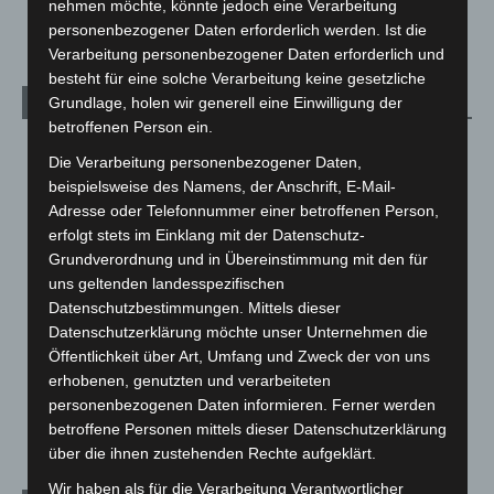
nehmen möchte, könnte jedoch eine Verarbeitung
5. August 2026
personenbezogener Daten erforderlich werden. Ist die
Verarbeitung personenbezogener Daten erforderlich und
besteht für eine solche Verarbeitung keine gesetzliche
Grundlage, holen wir generell eine Einwilligung der
Kategorien
betroffenen Person ein.
Blaulicht
2.799
Die Verarbeitung personenbezogener Daten,
Corona-News
712
beispielsweise des Namens, der Anschrift, E-Mail-
Adresse oder Telefonnummer einer betroffenen Person,
Hannover und Region
5.039
erfolgt stets im Einklang mit der Datenschutz-
Langenhagen und Ortsteile
3.252
Grundverordnung und in Übereinstimmung mit den für
Leserbriefe
1
uns geltenden landesspezifischen
Datenschutzbestimmungen. Mittels dieser
Menschen
2
Datenschutzerklärung möchte unser Unternehmen die
Über uns
1
Öffentlichkeit über Art, Umfang und Zweck der von uns
erhobenen, genutzten und verarbeiteten
Veranstaltungen
1.888
personenbezogenen Daten informieren. Ferner werden
Welt
1.271
betroffene Personen mittels dieser Datenschutzerklärung
über die ihnen zustehenden Rechte aufgeklärt.
Wir haben als für die Verarbeitung Verantwortlicher