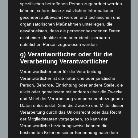
Oktober 2021
(171)
spezifischen betroffenen Person zugeordnet werden
September 2021
(180)
können, sofern diese zusätzlichen Informationen
gesondert aufbewahrt werden und technischen und
August 2021
(154)
organisatorischen Maßnahmen unterliegen, die
Juli 2021
(213)
gewährleisten, dass die personenbezogenen Daten
Juni 2021
(198)
nicht einer identifizierten oder identifizierbaren
natürlichen Person zugewiesen werden.
Mai 2021
(200)
g) Verantwortlicher oder für die
April 2021
(163)
Verarbeitung Verantwortlicher
März 2021
(228)
Verantwortlicher oder für die Verarbeitung
Februar 2021
(189)
Verantwortlicher ist die natürliche oder juristische
Januar 2021
(192)
Person, Behörde, Einrichtung oder andere Stelle, die
allein oder gemeinsam mit anderen über die Zwecke
Dezember 2020
(182)
und Mittel der Verarbeitung von personenbezogenen
November 2020
(163)
Daten entscheidet. Sind die Zwecke und Mittel dieser
Oktober 2020
(158)
Verarbeitung durch das Unionsrecht oder das Recht
der Mitgliedstaaten vorgegeben, so kann der
September 2020
(138)
Verantwortliche beziehungsweise können die
Juli 2020
(1)
bestimmten Kriterien seiner Benennung nach dem