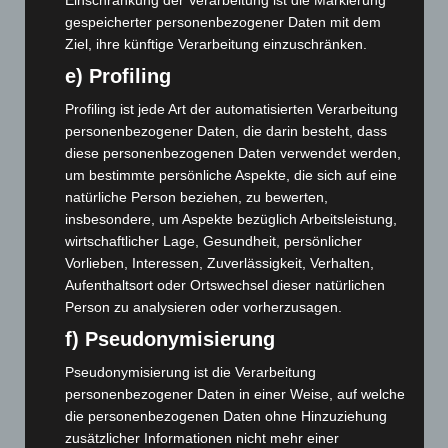
Januar 2023
(140)
gespeicherter personenbezogener Daten mit dem
Dezember 2022
(130)
Ziel, ihre künftige Verarbeitung einzuschränken.
November 2022
(167)
e) Profiling
Oktober 2022
(166)
Profiling ist jede Art der automatisierten Verarbeitung
September 2022
(205)
personenbezogener Daten, die darin besteht, dass
August 2022
(166)
diese personenbezogenen Daten verwendet werden,
um bestimmte persönliche Aspekte, die sich auf eine
Juli 2022
(133)
natürliche Person beziehen, zu bewerten,
Juni 2022
(167)
insbesondere, um Aspekte bezüglich Arbeitsleistung,
Mai 2022
(177)
wirtschaftlicher Lage, Gesundheit, persönlicher
Vorlieben, Interessen, Zuverlässigkeit, Verhalten,
April 2022
(198)
Aufenthaltsort oder Ortswechsel dieser natürlichen
März 2022
(221)
Person zu analysieren oder vorherzusagen.
Februar 2022
(189)
f) Pseudonymisierung
Januar 2022
(190)
Pseudonymisierung ist die Verarbeitung
Dezember 2021
(204)
personenbezogener Daten in einer Weise, auf welche
die personenbezogenen Daten ohne Hinzuziehung
November 2021
(215)
zusätzlicher Informationen nicht mehr einer