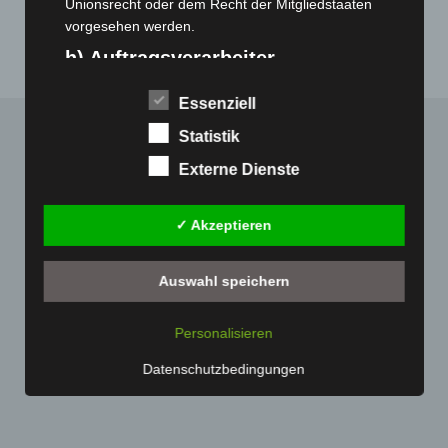
November 2019
(1)
Unionsrecht oder dem Recht der Mitgliedstaaten
vorgesehen werden.
h) Auftragsverarbeiter
Auftragsverarbeiter ist eine natürliche oder juristische
Essenziell
Person, Behörde, Einrichtung oder andere Stelle, die
personenbezogene Daten im Auftrag des
Statistik
Verantwortlichen verarbeitet.
Externe Dienste
i) Empfänger
Empfänger ist eine natürliche oder juristische Person,
✓ Akzeptieren
Behörde, Einrichtung oder andere Stelle, der
personenbezogene Daten offengelegt werden,
Auswahl speichern
unabhängig davon, ob es sich bei ihr um einen
Dritten handelt oder nicht. Behörden, die im Rahmen
eines bestimmten Untersuchungsauftrags nach dem
Personalisieren
Unionsrecht oder dem Recht der Mitgliedstaaten
Datenschutzbedingungen
möglicherweise personenbezogene Daten erhalten,
gelten jedoch nicht als Empfänger.
j) Dritter