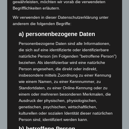
gewährleisten, möchten wir vorab die verwendeten
Juni 2025
(103)
Begrifflichkeiten erläutern.
Mai 2025
(112)
Wir verwenden in dieser Datenschutzerklärung unter
anderem die folgenden Begriffe:
April 2025
(88)
a) personenbezogene Daten
März 2025
(111)
Februar 2025
(96)
Personenbezogene Daten sind alle Informationen,
die sich auf eine identifizierte oder identifizierbare
Januar 2025
(88)
natürliche Person (im Folgenden "betroffene Person")
Dezember 2024
(89)
beziehen. Als identifizierbar wird eine natürliche
November 2024
(94)
Person angesehen, die direkt oder indirekt,
insbesondere mittels Zuordnung zu einer Kennung
Oktober 2024
(93)
wie einem Namen, zu einer Kennnummer, zu
September 2024
(112)
Standortdaten, zu einer Online-Kennung oder zu
August 2024
(107)
einem oder mehreren besonderen Merkmalen, die
Ausdruck der physischen, physiologischen,
Juli 2024
(89)
genetischen, psychischen, wirtschaftlichen,
Juni 2024
(107)
kulturellen oder sozialen Identität dieser natürlichen
Person sind, identifiziert werden kann.
Mai 2024
(149)
b) betroffene Person
April 2024
(102)