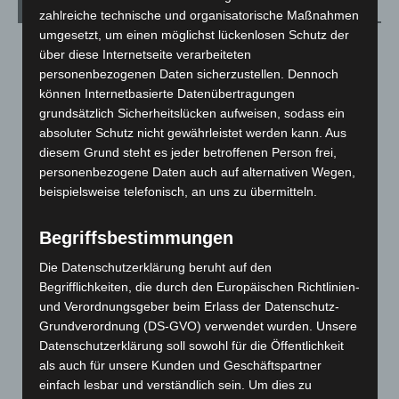
Archiv
zahlreiche technische und organisatorische Maßnahmen
umgesetzt, um einen möglichst lückenlosen Schutz der
August 2026
(14)
über diese Internetseite verarbeiteten
personenbezogenen Daten sicherzustellen. Dennoch
Juli 2026
(73)
können Internetbasierte Datenübertragungen
Juni 2026
(139)
grundsätzlich Sicherheitslücken aufweisen, sodass ein
Mai 2026
(99)
absoluter Schutz nicht gewährleistet werden kann. Aus
diesem Grund steht es jeder betroffenen Person frei,
April 2026
(99)
personenbezogene Daten auch auf alternativen Wegen,
März 2026
(115)
beispielsweise telefonisch, an uns zu übermitteln.
Februar 2026
(109)
Januar 2026
(122)
Begriffsbestimmungen
Dezember 2025
(103)
Die Datenschutzerklärung beruht auf den
Begrifflichkeiten, die durch den Europäischen Richtlinien-
November 2025
(114)
und Verordnungsgeber beim Erlass der Datenschutz-
Oktober 2025
(112)
Grundverordnung (DS-GVO) verwendet wurden. Unsere
September 2025
(93)
Datenschutzerklärung soll sowohl für die Öffentlichkeit
als auch für unsere Kunden und Geschäftspartner
August 2025
(90)
einfach lesbar und verständlich sein. Um dies zu
Juli 2025
(90)