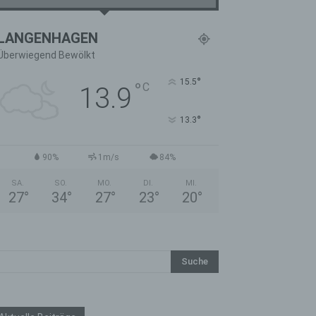
LANGENHAGEN
Überwiegend Bewölkt
°
15.5
°
C
13.9
°
13.3
90%
1m/s
84%
SA.
SO.
MO.
DI.
MI.
27
°
34
°
27
°
23
°
20
°