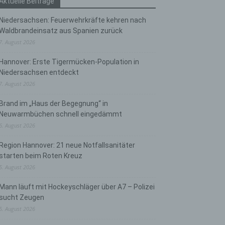
Aktuelle Beiträge
Niedersachsen: Feuerwehrkräfte kehren nach
Waldbrandeinsatz aus Spanien zurück
7. August 2026
Hannover: Erste Tigermücken-Population in
Niedersachsen entdeckt
7. August 2026
Brand im „Haus der Begegnung“ in
Neuwarmbüchen schnell eingedämmt
6. August 2026
Region Hannover: 21 neue Notfallsanitäter
starten beim Roten Kreuz
5. August 2026
Mann läuft mit Hockeyschläger über A7 – Polizei
sucht Zeugen
5. August 2026