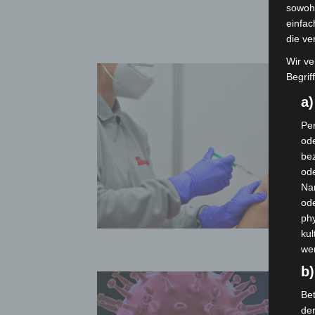
sowohl
einfac
die ve
Wir ve
Begrif
a
Per
ode
bez
ode
Na
od
phy
kul
we
b)
Bet
de