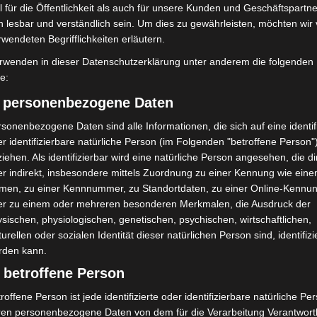
 für die Öffentlichkeit als auch für unsere Kunden und Geschäftspartne
Weiterlesen
h lesbar und verständlich sein. Um dies zu gewährleisten, möchten wir
rwendeten Begrifflichkeiten erläutern.
rwenden in dieser Datenschutzerklärung unter anderem die folgenden
Das Johanniter-Adventsimpfen
fe:
geht weiter
) personenbezogene Daten
Die Redaktion
-
3. Dezember 2021
sonenbezogene Daten sind alle Informationen, die sich auf eine identifi
Impfung auch im Jugendzentrum in Langenhagen am 2.
r identifizierbare natürliche Person (im Folgenden "betroffene Person"
Advent möglich Hannover (pm). Die vier Johanniter-
iehen. Als identifizierbar wird eine natürliche Person angesehen, die di
Dienststellen in Hannover, Langenhagen, Ronnenberg
r indirekt, insbesondere mittels Zuordnung zu einer Kennung wie ein
und Wunstorf werden auch am kommenden
men, zu einer Kennnummer, zu Standortdaten, zu einer Online-Kennu
Adventssonntag,...
er zu einem oder mehreren besonderen Merkmalen, die Ausdruck der
sischen, physiologischen, genetischen, psychischen, wirtschaftlichen,
Weiterlesen
turellen oder sozialen Identität dieser natürlichen Person sind, identifizi
rden kann.
 betroffene Person
Allgemeinverfügung legt
roffene Person ist jede identifizierte oder identifizierbare natürliche Pe
Ausgangssperre von 22 bis 5
ren personenbezogene Daten von dem für die Verarbeitung Verantwort