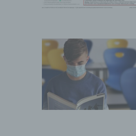
bez
wir
Zuv
Pe
f
Ps
We
zus
zu
au
unt
ide
g)
Ve
Ver
ode
ge
pe
Ver