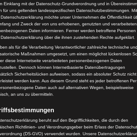
im Einklang mit der Datenschutz-Grundverordnung und in Übereinstim
Änderungen werden am Donnerstag, 15. Juli 2021 wirksam
n für uns geltenden landesspezifischen Datenschutzbestimmungen. Mit
Hannover (pm). Die Region Hannover hat soeben die
 Datenschutzerklärung möchte unser Unternehmen die Öffentlichkeit ü
„Allgemeinverfügung der Region Hannover zur
mfang und Zweck der von uns erhobenen, genutzten und verarbeiteten
Feststellung des Inkrafttretens von Maßnahmen nach der
enbezogenen Daten informieren. Ferner werden betroffene Personen 
Corona-VO...
 Datenschutzerklärung über die ihnen zustehenden Rechte aufgeklärt.
Weiterlesen
ben als für die Verarbeitung Verantwortlicher zahlreiche technische un
isatorische Maßnahmen umgesetzt, um einen möglichst lückenlosen S
er diese Internetseite verarbeiteten personenbezogenen Daten
zustellen. Dennoch können Internetbasierte Datenübertragungen
Region Hannover hebt
ätzlich Sicherheitslücken aufweisen, sodass ein absoluter Schutz nicht
Ausgangssperre mit sofortiger
leistet werden kann. Aus diesem Grund steht es jeder betroffenen Pe
Wirkung auf
personenbezogene Daten auch auf alternativen Wegen, beispielsweise
nisch, an uns zu übermitteln.
Die Redaktion
-
6. April 2021
Oberverwaltungsgericht weist Beschwerde der Region
riffsbestimmungen
Hannover zurück Region Hannover (pm). Keine
Ausgangssperre mehr in der Region Hannover: Das
tenschutzerklärung beruht auf den Begrifflichkeiten, die durch den
Oberverwaltungsgericht (OVG) Lüneburg hat am Dienstag,
ischen Richtlinien- und Verordnungsgeber beim Erlass der Datenschut
6....
verordnung (DS-GVO) verwendet wurden. Unsere Datenschutzerklärun