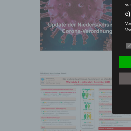
ver
c)
Ver
Vo
pe
da
das
ode
die
d
Ein
per
ei
e)
Pro
Da
wer