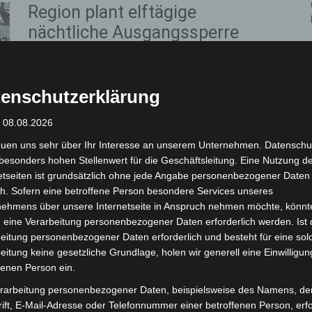
Region plant elftägige
nächtliche Ausgangssperre
und Maskenpflicht
Die Redaktion
-
29. März 2021
enschutzerklärung
Allgemeinverfügung soll am Donnerstag, 1. April 2021, in
Kraft treten Region Hannover (pm115/2021). Vor dem
: 08.08.2026
Hintergrund der neuen Corona-Verordnung des Landes
Niedersachsen und angesichts einer...
euen uns sehr über Ihr Interesse an unserem Unternehmen. Datenschu
besonders hohen Stellenwert für die Geschäftsleitung. Eine Nutzung d
Weiterlesen
etseiten ist grundsätzlich ohne jede Angabe personenbezogener Daten
h. Sofern eine betroffene Person besondere Services unseres
nehmens über unsere Internetseite in Anspruch nehmen möchte, könnt
Allgemeinverfügung der
 eine Verarbeitung personenbezogener Daten erforderlich werden. Ist 
eitung personenbezogener Daten erforderlich und besteht für eine sol
Region Hannover zur Corona-
eitung keine gesetzliche Grundlage, holen wir generell eine Einwilligun
Inzidenz über 10 ist
fenen Person ein.
veröffentlicht
rarbeitung personenbezogener Daten, beispielsweise des Namens, de
ift, E-Mail-Adresse oder Telefonnummer einer betroffenen Person, erfo
Die Redaktion
-
13. Juli 2021