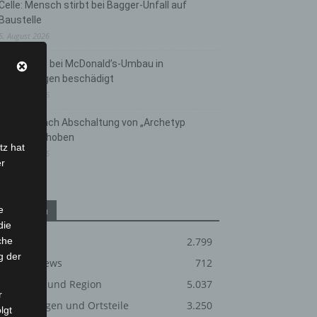
Celle: Mensch stirbt bei Bagger-Unfall auf
Baustelle
5. August 2026
Gasleitung bei McDonald’s-Umbau in
Langenhagen beschädigt
5. August 2026
Anklage nach Abschaltung von „Archetyp
Market“ erhoben
tz hat
3. August 2026
er
e
Kategorien
die
che
Blaulicht
2.799
g der
Corona-News
712
Hannover und Region
5.037
r
Langenhagen und Ortsteile
3.250
lgt