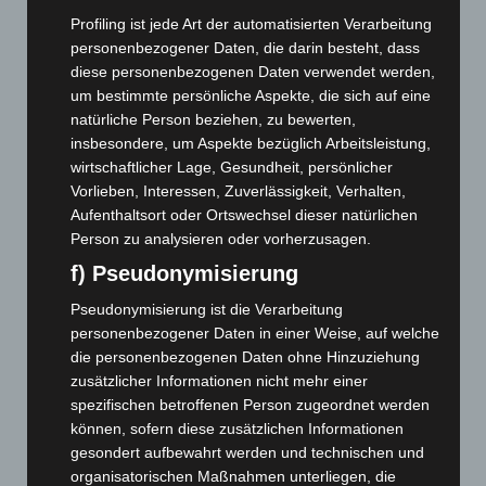
März 2026
(115)
Profiling ist jede Art der automatisierten Verarbeitung
personenbezogener Daten, die darin besteht, dass
Februar 2026
(109)
diese personenbezogenen Daten verwendet werden,
Januar 2026
(122)
um bestimmte persönliche Aspekte, die sich auf eine
Dezember 2025
(103)
natürliche Person beziehen, zu bewerten,
insbesondere, um Aspekte bezüglich Arbeitsleistung,
November 2025
(114)
wirtschaftlicher Lage, Gesundheit, persönlicher
Oktober 2025
(112)
Vorlieben, Interessen, Zuverlässigkeit, Verhalten,
September 2025
(93)
Aufenthaltsort oder Ortswechsel dieser natürlichen
Person zu analysieren oder vorherzusagen.
August 2025
(90)
f) Pseudonymisierung
Juli 2025
(90)
Pseudonymisierung ist die Verarbeitung
Juni 2025
(103)
personenbezogener Daten in einer Weise, auf welche
Mai 2025
(112)
die personenbezogenen Daten ohne Hinzuziehung
April 2025
(88)
zusätzlicher Informationen nicht mehr einer
spezifischen betroffenen Person zugeordnet werden
März 2025
(111)
können, sofern diese zusätzlichen Informationen
Februar 2025
(96)
gesondert aufbewahrt werden und technischen und
Januar 2025
(88)
organisatorischen Maßnahmen unterliegen, die