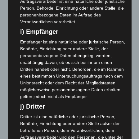
Auftragsverarbeiter ist eine natürliche oder juristische
September 2023
(133)
Person, Behörde, Einrichtung oder andere Stelle, die
personenbezogene Daten im Auftrag des
August 2023
(134)
Verantwortlichen verarbeitet.
Juli 2023
(118)
i) Empfänger
Juni 2023
(142)
Empfänger ist eine natürliche oder juristische Person,
Mai 2023
(139)
Behörde, Einrichtung oder andere Stelle, der
April 2023
(155)
personenbezogene Daten offengelegt werden,
unabhängig davon, ob es sich bei ihr um einen
März 2023
(174)
Dritten handelt oder nicht. Behörden, die im Rahmen
Februar 2023
(154)
eines bestimmten Untersuchungsauftrags nach dem
Januar 2023
(140)
Unionsrecht oder dem Recht der Mitgliedstaaten
möglicherweise personenbezogene Daten erhalten,
Dezember 2022
(130)
gelten jedoch nicht als Empfänger.
November 2022
(167)
j) Dritter
Oktober 2022
(166)
Dritter ist eine natürliche oder juristische Person,
September 2022
(205)
Behörde, Einrichtung oder andere Stelle außer der
August 2022
(166)
betroffenen Person, dem Verantwortlichen, dem
Juli 2022
(133)
Auftragsverarbeiter und den Personen, die unter der