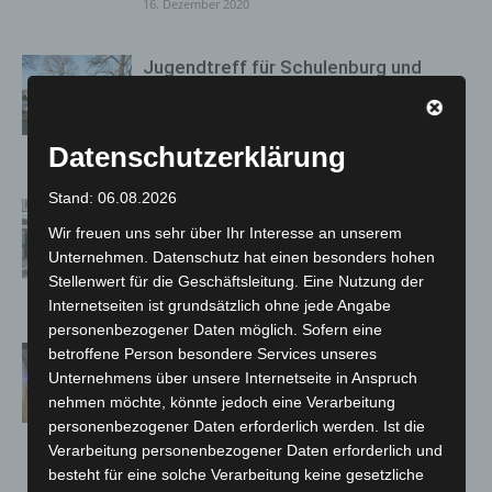
16. Dezember 2020
Jugendtreff für Schulenburg und
Engelbostel: Fläche wird für Neubau
vorbereitet
16. Dezember 2020
Datenschutzerklärung
Stand: 06.08.2026
VHS und Musikschule Langenhagen
Wir freuen uns sehr über Ihr Interesse an unserem
beenden Präsenzunterricht für das
Unternehmen. Datenschutz hat einen besonders hohen
Jahr 2020
Stellenwert für die Geschäftsleitung. Eine Nutzung der
15. Dezember 2020
Internetseiten ist grundsätzlich ohne jede Angabe
personenbezogener Daten möglich. Sofern eine
Schwerer LKW-Unfall auf der
betroffene Person besondere Services unseres
Flughafenstraße ging für die Fahrer
Unternehmens über unsere Internetseite in Anspruch
nehmen möchte, könnte jedoch eine Verarbeitung
dennoch glimpflich aus
personenbezogener Daten erforderlich werden. Ist die
15. Dezember 2020
Verarbeitung personenbezogener Daten erforderlich und
besteht für eine solche Verarbeitung keine gesetzliche