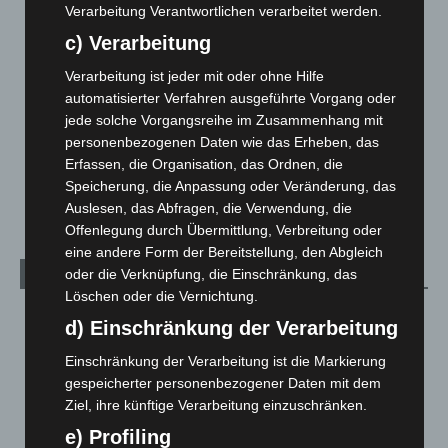
Hannover und Region
5.035
Verarbeitung Verantwortlichen verarbeitet werden.
Langenhagen und Ortsteile
3.249
c) Verarbeitung
Leserbriefe
1
Verarbeitung ist jeder mit oder ohne Hilfe
automatisierter Verfahren ausgeführte Vorgang oder
Menschen
2
jede solche Vorgangsreihe im Zusammenhang mit
Über uns
1
personenbezogenen Daten wie das Erheben, das
Veranstaltungen
1.887
Erfassen, die Organisation, das Ordnen, die
Speicherung, die Anpassung oder Veränderung, das
Welt
1.269
Auslesen, das Abfragen, die Verwendung, die
Offenlegung durch Übermittlung, Verbreitung oder
eine andere Form der Bereitstellung, den Abgleich
oder die Verknüpfung, die Einschränkung, das
Archiv
Löschen oder die Vernichtung.
August 2026
(10)
d) Einschränkung der Verarbeitung
Juli 2026
(73)
Einschränkung der Verarbeitung ist die Markierung
Juni 2026
(139)
gespeicherter personenbezogener Daten mit dem
Ziel, ihre künftige Verarbeitung einzuschränken.
Mai 2026
(99)
e) Profiling
April 2026
(99)