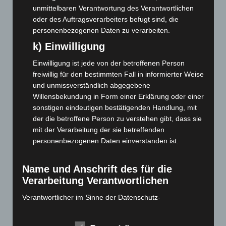
unmittelbaren Verantwortung des Verantwortlichen
Juni 2022
(167)
oder des Auftragsverarbeiters befugt sind, die
Mai 2022
(177)
personenbezogenen Daten zu verarbeiten.
April 2022
(198)
k) Einwilligung
März 2022
(221)
Einwilligung ist jede von der betroffenen Person
Februar 2022
(189)
freiwillig für den bestimmten Fall in informierter Weise
und unmissverständlich abgegebene
Januar 2022
(190)
Willensbekundung in Form einer Erklärung oder einer
Dezember 2021
(204)
sonstigen eindeutigen bestätigenden Handlung, mit
November 2021
(215)
der die betroffene Person zu verstehen gibt, dass sie
mit der Verarbeitung der sie betreffenden
Oktober 2021
(171)
personenbezogenen Daten einverstanden ist.
September 2021
(180)
August 2021
(154)
Name und Anschrift des für die
Juli 2021
(213)
Verarbeitung Verantwortlichen
Juni 2021
(198)
Verantwortlicher im Sinne der Datenschutz-
Grundverordnung, sonstiger in den Mitgliedstaaten der
Mai 2021
(200)
Europäischen Union geltenden Datenschutzgesetze und
April 2021
(163)