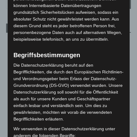
können Internetbasierte Datenübertragungen
grundsätzlich Sicherheitslücken aufweisen, sodass ein
absoluter Schutz nicht gewährleistet werden kann. Aus
diesem Grund steht es jeder betroffenen Person frei,
Aktuelle Beiträge
personenbezogene Daten auch auf alternativen Wegen,
beispielsweise telefonisch, an uns zu übermitteln.
Brand im „Haus der Begegnung“ in Neuwarmbüchen schnell
eingedämmt
6. August 2026
Begriffsbestimmungen
Region Hannover: 21 neue Notfallsanitäter starten beim
Die Datenschutzerklärung beruht auf den
Roten Kreuz
Begrifflichkeiten, die durch den Europäischen Richtlinien-
5. August 2026
und Verordnungsgeber beim Erlass der Datenschutz-
Grundverordnung (DS-GVO) verwendet wurden. Unsere
Mann läuft mit Hockeyschläger über A7 – Polizei sucht
Datenschutzerklärung soll sowohl für die Öffentlichkeit
Zeugen
als auch für unsere Kunden und Geschäftspartner
5. August 2026
einfach lesbar und verständlich sein. Um dies zu
gewährleisten, möchten wir vorab die verwendeten
Celle: Mensch stirbt bei Bagger-Unfall auf Baustelle
Begrifflichkeiten erläutern.
5. August 2026
Wir verwenden in dieser Datenschutzerklärung unter
anderem die folgenden Begriffe:
Gasleitung bei McDonald’s-Umbau in Langenhagen