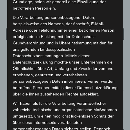
Grundlage, holen wir generell eine Einwilligung der
betroffenen Person ein.
223
224
225
Die Verarbeitung personenbezogener Daten,
beispielsweise des Namens, der Anschrift, E-Mail-
Adresse oder Telefonnummer einer betroffenen Person,
Wetter
erfolgt stets im Einklang mit der Datenschutz-
Grundverordnung und in Übereinstimmung mit den für
uns geltenden landesspezifischen
LANGENHAGEN
Datenschutzbestimmungen. Mittels dieser
Mäßig Bewölkt
Datenschutzerklärung möchte unser Unternehmen die
°
17.7
°
Öffentlichkeit über Art, Umfang und Zweck der von uns
C
16.8
erhobenen, genutzten und verarbeiteten
°
16.7
personenbezogenen Daten informieren. Ferner werden
betroffene Personen mittels dieser Datenschutzerklärung
über die ihnen zustehenden Rechte aufgeklärt.
58%
2.2m/s
34%
Wir haben als für die Verarbeitung Verantwortlicher
FR.
SA.
SO.
MO.
DI.
zahlreiche technische und organisatorische Maßnahmen
25
°
26
°
31
°
35
°
17
°
umgesetzt, um einen möglichst lückenlosen Schutz der
über diese Internetseite verarbeiteten
personenbezogenen Daten sicherzustellen. Dennoch