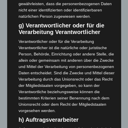
gewährleisten, dass die personenbezogenen Daten
Dezember 2024
(89)
nicht einer identifizierten oder identifizierbaren
November 2024
(94)
natürlichen Person zugewiesen werden.
Oktober 2024
(93)
g) Verantwortlicher oder für die
Verarbeitung Verantwortlicher
September 2024
(112)
August 2024
(107)
Verantwortlicher oder für die Verarbeitung
Verantwortlicher ist die natürliche oder juristische
Juli 2024
(89)
Person, Behörde, Einrichtung oder andere Stelle, die
Juni 2024
(107)
allein oder gemeinsam mit anderen über die Zwecke
Mai 2024
(149)
und Mittel der Verarbeitung von personenbezogenen
Daten entscheidet. Sind die Zwecke und Mittel dieser
April 2024
(102)
Verarbeitung durch das Unionsrecht oder das Recht
März 2024
(103)
der Mitgliedstaaten vorgegeben, so kann der
Februar 2024
(103)
Verantwortliche beziehungsweise können die
bestimmten Kriterien seiner Benennung nach dem
Januar 2024
(111)
Unionsrecht oder dem Recht der Mitgliedstaaten
Dezember 2023
(130)
vorgesehen werden.
November 2023
(130)
h) Auftragsverarbeiter
Oktober 2023
(114)