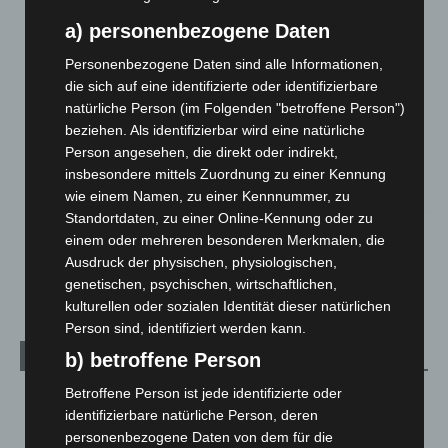
beschädigt
a) personenbezogene Daten
5. August 2026
Personenbezogene Daten sind alle Informationen,
Anklage nach Abschaltung von „Archetyp Market“ erhoben
die sich auf eine identifizierte oder identifizierbare
natürliche Person (im Folgenden "betroffene Person")
3. August 2026
beziehen. Als identifizierbar wird eine natürliche
Hannover: Polizei stoppt 166 Trunkenheitsfahrten bei
Person angesehen, die direkt oder indirekt,
Großkontrolle
insbesondere mittels Zuordnung zu einer Kennung
2. August 2026
wie einem Namen, zu einer Kennnummer, zu
Standortdaten, zu einer Online-Kennung oder zu
Hannover Klassik Open Air 2026: Französische Oper im
einem oder mehreren besonderen Merkmalen, die
Maschpark
Ausdruck der physischen, physiologischen,
2. August 2026
genetischen, psychischen, wirtschaftlichen,
kulturellen oder sozialen Identität dieser natürlichen
Person sind, identifiziert werden kann.
Kategorien
b) betroffene Person
Betroffene Person ist jede identifizierte oder
Blaulicht
2.798
identifizierbare natürliche Person, deren
Corona-News
712
personenbezogene Daten von dem für die